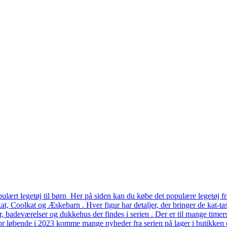
lært legetøj til børn Her på siden kan du købe det populære legetøj fr
, Coolkat og Æskebarn . Hver figur har detaljer, der bringer de kat-tast
er, badeværelser og dukkehus der findes i serien . Der er til mange time
or løbende i 2023 komme mange nyheder fra serien på lager i butikken o