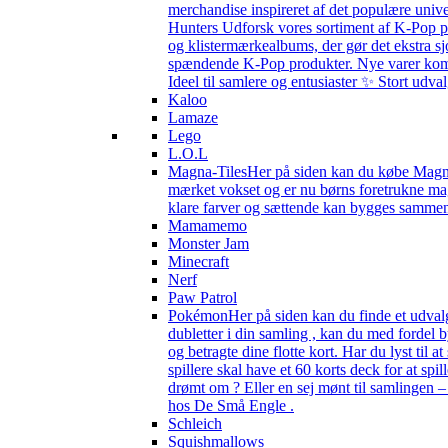
merchandise inspireret af det populære univ
Hunters Udforsk vores sortiment af K-Pop pr
og klistermærkealbums, der gør det ekstra sj
spændende K-Pop produkter. Nye varer kommer 
Ideel til samlere og entusiaster ✨ Stort udv
Kaloo
Lamaze
Lego
L.O.L
Magna-Tiles
Her på siden kan du købe Magna-
mærket vokset og er nu børns foretrukne magn
klare farver og sættende kan bygges sammen s
Mamamemo
Monster Jam
Minecraft
Nerf
Paw Patrol
Pokémon
Her på siden kan du finde et udval
dubletter i din samling , kan du med fordel
og betragte dine flotte kort. Har du lyst til
spillere skal have et 60 korts deck for at spi
drømt om ? Eller en sej mønt til samlingen 
hos De Små Engle .
Schleich
Squishmallows