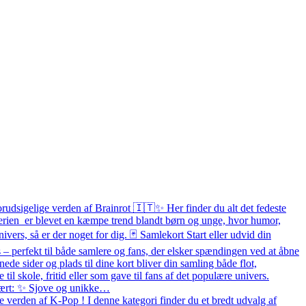
orudsigelige verden af Brainrot 🇮🇹✨ Her finder du alt det fedeste
 Serien er blevet en kæmpe trend blandt børn og unge, hvor humor,
ivers, så er der noget for dig. 🃏 Samlekort Start eller udvid din
– perfekt til både samlere og fans, der elsker spændingen ved at åbne
e sider og plads til dine kort bliver din samling både flot,
e til skole, fritid eller som gave til fans af det populære univers.
pulært: ✨ Sjove og unikke…
 verden af K-Pop ! I denne kategori finder du et bredt udvalg af