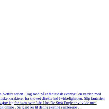
a Netflix serien. Tag med på et fantastisk eventyr i en verden med
iske karakterer fra showet direkte ind i virkeligheden. Slip fantasien
rs sjov leg for børn over 3 år. Hos De Små Engle er vi vilde med
g online . Så glæd jer til denne skønne samleserie .