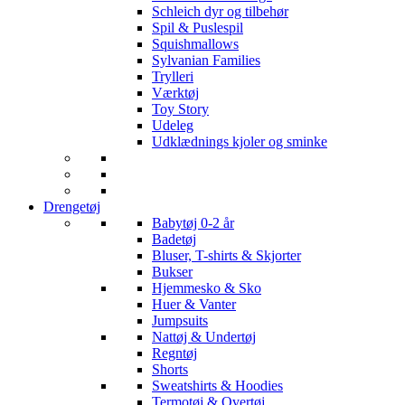
Schleich dyr og tilbehør
Spil & Puslespil
Squishmallows
Sylvanian Families
Trylleri
Værktøj
Toy Story
Udeleg
Udklædnings kjoler og sminke
Drengetøj
Babytøj 0-2 år
Badetøj
Bluser, T-shirts & Skjorter
Bukser
Hjemmesko & Sko
Huer & Vanter
Jumpsuits
Nattøj & Undertøj
Regntøj
Shorts
Sweatshirts & Hoodies
Termotøj & Overtøj