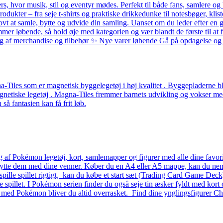
ers, hvor musik, stil og eventyr mødes. Perfekt til både fans, samlere
odukter – fra seje t-shirts og praktiske drikkedunke til notesbøger, k
ovt at samle, bytte og udvide din samling. Uanset om du leder efter en g
løbende, så hold øje med kategorien og vær blandt de første til at få 
alg af merchandise og tilbehør ✨ Nye varer løbende Gå på opdagelse og f
Tiles som er magnetisk byggelegetøj i høj kvalitet . Byggepladerne ble
etiske legetøj . Magna-Tiles fremmer barnets udvikling og vokser med b
å fantasien kan få frit løb.
g af Pokémon legetøj, kort, samlemapper og figurer med alle dine favo
 bytte dem med dine venner. Køber du en A4 eller A5 mappe, kan du nemt 
 at spille spillet rigtigt, kan du købe et start sæt (Trading Card Game D
lle spillet. I Pokémon serien finder du også seje tin æsker fyldt med kort 
– med Pokémon bliver du altid overrasket. Find dine ynglingsfigurer Ch