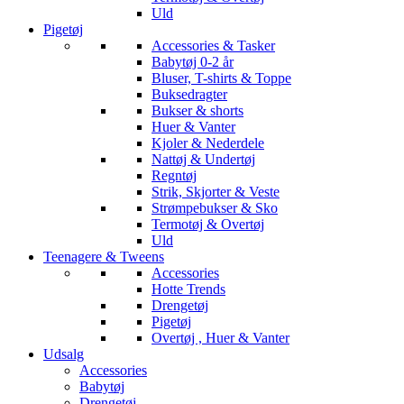
Uld
Pigetøj
Accessories & Tasker
Babytøj 0-2 år
Bluser, T-shirts & Toppe
Buksedragter
Bukser & shorts
Huer & Vanter
Kjoler & Nederdele
Nattøj & Undertøj
Regntøj
Strik, Skjorter & Veste
Strømpebukser & Sko
Termotøj & Overtøj
Uld
Teenagere & Tweens
Accessories
Hotte Trends
Drengetøj
Pigetøj
Overtøj , Huer & Vanter
Udsalg
Accessories
Babytøj
Drengetøj