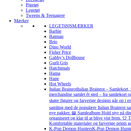
Pigetøj
Legetøj
Tweens & Teenagere
Mærker
LEGETØJSMÆRKER
Barbie
Batman
Brio
Dino World
Fisher Price
Gabby’s Dollhouse
Gurli Gris
Hatchimals
Hama
Hape
Hot Wheels
Italian Brainrot
Italian Brainrot – Samlekort,
merchandise samlet ét sted – fra samlekort o
skøre figurer og farverige designs går op i en
samling med de populære Italian Brainrot sa
nye pakker. 📖 Samlealbum Hold styr på din s
organiseret og klar til at blive vist frem. 👕 
Komfortable materialer og farverige prints g
K-Pop Demon Hunters
K-Pop Demon Hunters 