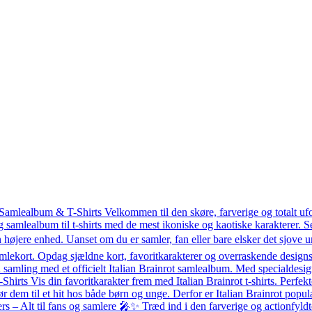
 Samlealbum & T-Shirts Velkommen til den skøre, farverige og totalt uf
g samlealbum til t-shirts med de mest ikoniske og kaotiske karakterer.
 højere enhed. Uanset om du er samler, fan eller bare elsker det sjove un
mlekort. Opdag sjældne kort, favoritkarakterer og overraskende designs 
amling med et officielt Italian Brainrot samlealbum. Med specialdesigned
T-Shirts Vis din favoritkarakter frem med Italian Brainrot t-shirts. Perfekt
ør dem til et hit hos både børn og unge. Derfor er Italian Brainrot po
– Alt til fans og samlere 🎤✨ Træd ind i den farverige og actionfyldte