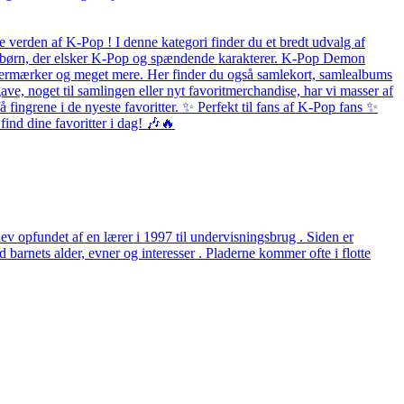
 verden af K-Pop ! I denne kategori finder du et bredt udvalg af
 og børn, der elsker K-Pop og spændende karakterer. K-Pop Demon
listermærker og meget mere. Her finder du også samlekort, samlealbums
ave, noget til samlingen eller nyt favoritmerchandise, har vi masser af
fingrene i de nyeste favoritter. ✨ Perfekt til fans af K-Pop fans ✨
ind dine favoritter i dag! 🎶🔥
v opfundet af en lærer i 1997 til undervisningsbrug . Siden er
arnets alder, evner og interesser . Pladerne kommer ofte i flotte