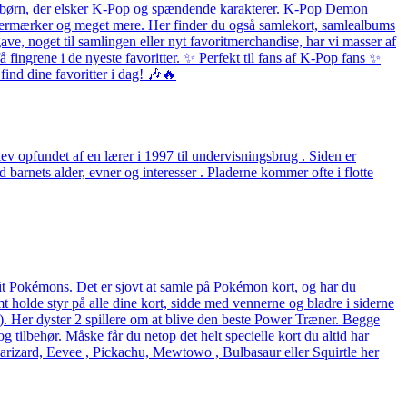
 og børn, der elsker K-Pop og spændende karakterer. K-Pop Demon
listermærker og meget mere. Her finder du også samlekort, samlealbums
ave, noget til samlingen eller nyt favoritmerchandise, har vi masser af
fingrene i de nyeste favoritter. ✨ Perfekt til fans af K-Pop fans ✨
ind dine favoritter i dag! 🎶🔥
v opfundet af en lærer i 1997 til undervisningsbrug . Siden er
arnets alder, evner og interesser . Pladerne kommer ofte i flotte
rit Pokémons. Det er sjovt at samle på Pokémon kort, og har du
holde styr på alle dine kort, sidde med vennerne og bladre i siderne
eck). Her dyster 2 spillere om at blive den beste Power Træner. Begge
og tilbehør. Måske får du netop det helt specielle kort du altid har
arizard, Eevee , Pickachu, Mewtowo , Bulbasaur eller Squirtle her