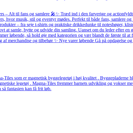
– Alt til fans og samlere 🎤✨ Træd ind i den farverige og actionfyldte
ers, hvor musik, stil og eventyr mødes. Perfekt til både fans, samlere
odukter – fra seje t-shirts og praktiske drikkedunke til notesbøger, k
ovt at samle, bytte og udvide din samling. Uanset om du leder efter en g
løbende, så hold øje med kategorien og vær blandt de første til at få 
alg af merchandise og tilbehør ✨ Nye varer løbende Gå på opdagelse og f
Tiles som er magnetisk byggelegetøj i høj kvalitet . Byggepladerne ble
etiske legetøj . Magna-Tiles fremmer barnets udvikling og vokser med b
å fantasien kan få frit løb.