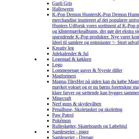
Gurli Gris
Halloween
K-Pop Demon Hunters
K-Pop Demon Hunters 
merchandise inspireret af det populære univ
Hunters Udforsk vores sortiment af K-Pop pr
og klistermærkealbums, der gør det ekstra sj
spændende K-Pop produkter. Nye varer kommer 
Ideel til samlere og entusiaster ✨ Stort udv
Kreativ leg
Julekalender & Jul
Legemad & køkken
Lego
Lommepenge gaver & Nyeste diller
Magformers
Magna-Tiles
Her på siden kan du købe Magna-
mærket vokset og er nu børns foretrukne magn
klare farver og sættende kan bygges sammen s
Minecraft
Nerf guns & skydevåben
Penalhuse, Skoletasker og skoleting
Paw Patrol
Pokémon
Rulleskøjter, Skateboards og Løbehjul
Samleserier - piger
Samleserier - Drenge