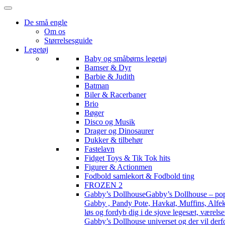
De små engle
Om os
Størrelsesguide
Legetøj
Baby og småbørns legetøj
Bamser & Dyr
Barbie & Judith
Batman
Biler & Racerbaner
Brio
Bøger
Disco og Musik
Drager og Dinosaurer
Dukker & tilbehør
Fastelavn
Fidget Toys & Tik Tok hits
Figurer & Actionmen
Fodbold samlekort & Fodbold ting
FROZEN 2
Gabby’s Dollhouse
Gabby’s Dollhouse – popu
Gabby , Pandy Pote, Havkat, Muffins, Alfekat
løs og fordyb dig i de sjove legesæt, værels
Gabby’s Dollhouse universet og der vil derf