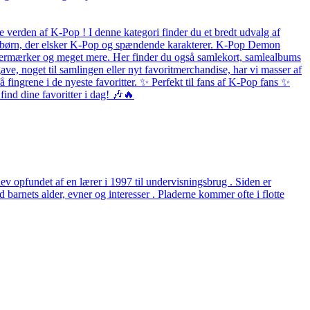
 verden af K-Pop ! I denne kategori finder du et bredt udvalg af
 og børn, der elsker K-Pop og spændende karakterer. K-Pop Demon
listermærker og meget mere. Her finder du også samlekort, samlealbums
ave, noget til samlingen eller nyt favoritmerchandise, har vi masser af
fingrene i de nyeste favoritter. ✨ Perfekt til fans af K-Pop fans ✨
ind dine favoritter i dag! 🎶🔥
v opfundet af en lærer i 1997 til undervisningsbrug . Siden er
arnets alder, evner og interesser . Pladerne kommer ofte i flotte