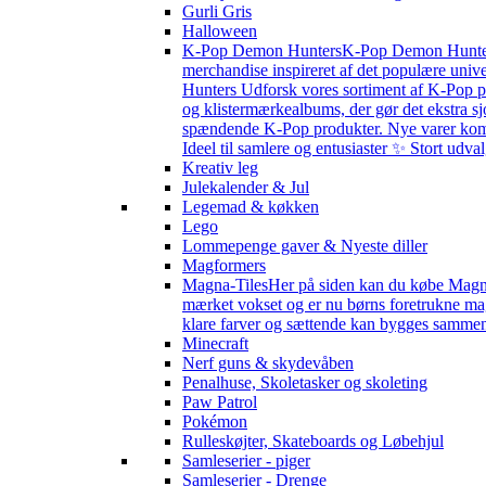
Gurli Gris
Halloween
K-Pop Demon Hunters
K-Pop Demon Hunters 
merchandise inspireret af det populære univ
Hunters Udforsk vores sortiment af K-Pop pr
og klistermærkealbums, der gør det ekstra sj
spændende K-Pop produkter. Nye varer kommer 
Ideel til samlere og entusiaster ✨ Stort udv
Kreativ leg
Julekalender & Jul
Legemad & køkken
Lego
Lommepenge gaver & Nyeste diller
Magformers
Magna-Tiles
Her på siden kan du købe Magna-
mærket vokset og er nu børns foretrukne magn
klare farver og sættende kan bygges sammen s
Minecraft
Nerf guns & skydevåben
Penalhuse, Skoletasker og skoleting
Paw Patrol
Pokémon
Rulleskøjter, Skateboards og Løbehjul
Samleserier - piger
Samleserier - Drenge