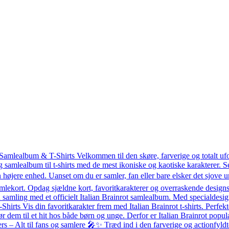
 Samlealbum & T-Shirts Velkommen til den skøre, farverige og totalt uf
g samlealbum til t-shirts med de mest ikoniske og kaotiske karakterer.
 højere enhed. Uanset om du er samler, fan eller bare elsker det sjove un
mlekort. Opdag sjældne kort, favoritkarakterer og overraskende designs 
amling med et officielt Italian Brainrot samlealbum. Med specialdesigned
T-Shirts Vis din favoritkarakter frem med Italian Brainrot t-shirts. Perfekt
ør dem til et hit hos både børn og unge. Derfor er Italian Brainrot po
– Alt til fans og samlere 🎤✨ Træd ind i den farverige og actionfyldte