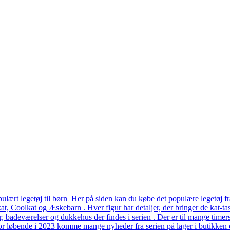
lært legetøj til børn Her på siden kan du købe det populære legetøj fr
, Coolkat og Æskebarn . Hver figur har detaljer, der bringer de kat-tast
er, badeværelser og dukkehus der findes i serien . Der er til mange time
or løbende i 2023 komme mange nyheder fra serien på lager i butikken o