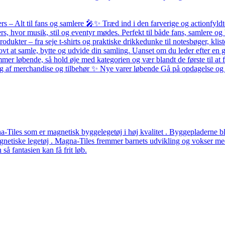
– Alt til fans og samlere 🎤✨ Træd ind i den farverige og actionfyldte
ers, hvor musik, stil og eventyr mødes. Perfekt til både fans, samlere
odukter – fra seje t-shirts og praktiske drikkedunke til notesbøger, k
ovt at samle, bytte og udvide din samling. Uanset om du leder efter en g
løbende, så hold øje med kategorien og vær blandt de første til at få 
alg af merchandise og tilbehør ✨ Nye varer løbende Gå på opdagelse og f
Tiles som er magnetisk byggelegetøj i høj kvalitet . Byggepladerne ble
etiske legetøj . Magna-Tiles fremmer barnets udvikling og vokser med b
å fantasien kan få frit løb.