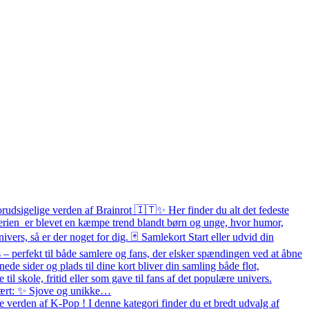
orudsigelige verden af Brainrot 🇮🇹✨ Her finder du alt det fedeste
 Serien er blevet en kæmpe trend blandt børn og unge, hvor humor,
ivers, så er der noget for dig. 🃏 Samlekort Start eller udvid din
– perfekt til både samlere og fans, der elsker spændingen ved at åbne
e sider og plads til dine kort bliver din samling både flot,
e til skole, fritid eller som gave til fans af det populære univers.
pulært: ✨ Sjove og unikke…
 verden af K-Pop ! I denne kategori finder du et bredt udvalg af