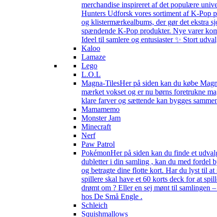
merchandise inspireret af det populære univ
Hunters Udforsk vores sortiment af K-Pop pr
og klistermærkealbums, der gør det ekstra sj
spændende K-Pop produkter. Nye varer kommer 
Ideel til samlere og entusiaster ✨ Stort udv
Kaloo
Lamaze
Lego
L.O.L
Magna-Tiles
Her på siden kan du købe Magna-
mærket vokset og er nu børns foretrukne magn
klare farver og sættende kan bygges sammen s
Mamamemo
Monster Jam
Minecraft
Nerf
Paw Patrol
Pokémon
Her på siden kan du finde et udval
dubletter i din samling , kan du med fordel
og betragte dine flotte kort. Har du lyst til
spillere skal have et 60 korts deck for at spi
drømt om ? Eller en sej mønt til samlingen 
hos De Små Engle .
Schleich
Squishmallows