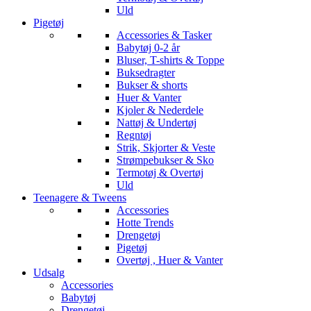
Uld
Pigetøj
Accessories & Tasker
Babytøj 0-2 år
Bluser, T-shirts & Toppe
Buksedragter
Bukser & shorts
Huer & Vanter
Kjoler & Nederdele
Nattøj & Undertøj
Regntøj
Strik, Skjorter & Veste
Strømpebukser & Sko
Termotøj & Overtøj
Uld
Teenagere & Tweens
Accessories
Hotte Trends
Drengetøj
Pigetøj
Overtøj , Huer & Vanter
Udsalg
Accessories
Babytøj
Drengetøj