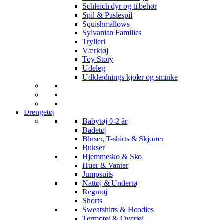
Schleich dyr og tilbehør
Spil & Puslespil
Squishmallows
Sylvanian Families
Trylleri
Værktøj
Toy Story
Udeleg
Udklædnings kjoler og sminke
Drengetøj
Babytøj 0-2 år
Badetøj
Bluser, T-shirts & Skjorter
Bukser
Hjemmesko & Sko
Huer & Vanter
Jumpsuits
Nattøj & Undertøj
Regntøj
Shorts
Sweatshirts & Hoodies
Termotøj & Overtøj