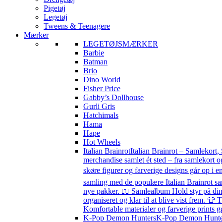
Pigetøj
Legetøj
Tweens & Teenagere
Mærker
LEGETØJSMÆRKER
Barbie
Batman
Brio
Dino World
Fisher Price
Gabby’s Dollhouse
Gurli Gris
Hatchimals
Hama
Hape
Hot Wheels
Italian Brainrot
Italian Brainrot – Samlekort,
merchandise samlet ét sted – fra samlekort o
skøre figurer og farverige designs går op i en
samling med de populære Italian Brainrot sa
nye pakker. 📖 Samlealbum Hold styr på din s
organiseret og klar til at blive vist frem. 👕 
Komfortable materialer og farverige prints g
K-Pop Demon Hunters
K-Pop Demon Hunters 