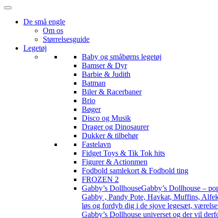
De små engle
Om os
Størrelsesguide
Legetøj
Baby og småbørns legetøj
Bamser & Dyr
Barbie & Judith
Batman
Biler & Racerbaner
Brio
Bøger
Disco og Musik
Drager og Dinosaurer
Dukker & tilbehør
Fastelavn
Fidget Toys & Tik Tok hits
Figurer & Actionmen
Fodbold samlekort & Fodbold ting
FROZEN 2
Gabby’s Dollhouse
Gabby’s Dollhouse – popu
Gabby , Pandy Pote, Havkat, Muffins, Alfekat
løs og fordyb dig i de sjove legesæt, værels
Gabby’s Dollhouse universet og der vil derf