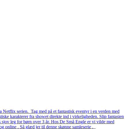
a Netflix serien. Tag med på et fantastisk eventyr i en verden med
iske karakterer fra showet direkte ind i virkeligheden. Slip fantasien
rs sjov leg for børn over 3 år. Hos De Små Engle er vi vilde med
g online . Så glæd jer til denne skønne samleserie .