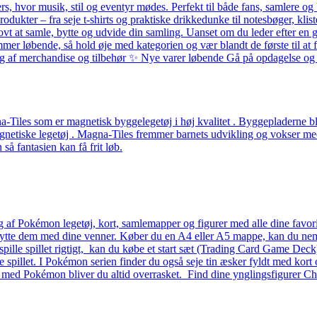
ers, hvor musik, stil og eventyr mødes. Perfekt til både fans, samlere
odukter – fra seje t-shirts og praktiske drikkedunke til notesbøger, k
ovt at samle, bytte og udvide din samling. Uanset om du leder efter en g
løbende, så hold øje med kategorien og vær blandt de første til at få 
alg af merchandise og tilbehør ✨ Nye varer løbende Gå på opdagelse og f
Tiles som er magnetisk byggelegetøj i høj kvalitet . Byggepladerne ble
etiske legetøj . Magna-Tiles fremmer barnets udvikling og vokser med b
å fantasien kan få frit løb.
g af Pokémon legetøj, kort, samlemapper og figurer med alle dine favo
 bytte dem med dine venner. Køber du en A4 eller A5 mappe, kan du nemt 
 at spille spillet rigtigt, kan du købe et start sæt (Trading Card Game D
lle spillet. I Pokémon serien finder du også seje tin æsker fyldt med kort 
– med Pokémon bliver du altid overrasket. Find dine ynglingsfigurer Ch