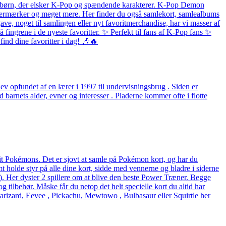
 og børn, der elsker K-Pop og spændende karakterer. K-Pop Demon
listermærker og meget mere. Her finder du også samlekort, samlealbums
ave, noget til samlingen eller nyt favoritmerchandise, har vi masser af
fingrene i de nyeste favoritter. ✨ Perfekt til fans af K-Pop fans ✨
ind dine favoritter i dag! 🎶🔥
v opfundet af en lærer i 1997 til undervisningsbrug . Siden er
arnets alder, evner og interesser . Pladerne kommer ofte i flotte
rit Pokémons. Det er sjovt at samle på Pokémon kort, og har du
holde styr på alle dine kort, sidde med vennerne og bladre i siderne
eck). Her dyster 2 spillere om at blive den beste Power Træner. Begge
og tilbehør. Måske får du netop det helt specielle kort du altid har
arizard, Eevee , Pickachu, Mewtowo , Bulbasaur eller Squirtle her