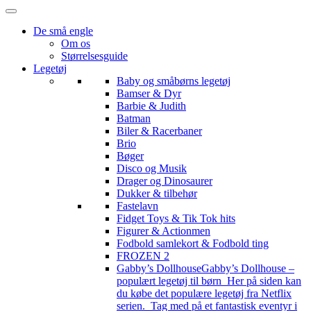
De små engle
Om os
Størrelsesguide
Legetøj
Baby og småbørns legetøj
Bamser & Dyr
Barbie & Judith
Batman
Biler & Racerbaner
Brio
Bøger
Disco og Musik
Drager og Dinosaurer
Dukker & tilbehør
Fastelavn
Fidget Toys & Tik Tok hits
Figurer & Actionmen
Fodbold samlekort & Fodbold ting
FROZEN 2
Gabby’s Dollhouse
Gabby’s Dollhouse –
populært legetøj til børn Her på siden kan
du købe det populære legetøj fra Netflix
serien. Tag med på et fantastisk eventyr i