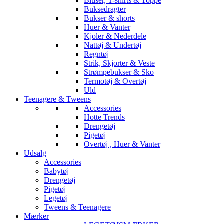
Bluser, T-shirts & Toppe
Buksedragter
Bukser & shorts
Huer & Vanter
Kjoler & Nederdele
Nattøj & Undertøj
Regntøj
Strik, Skjorter & Veste
Strømpebukser & Sko
Termotøj & Overtøj
Uld
Teenagere & Tweens
Accessories
Hotte Trends
Drengetøj
Pigetøj
Overtøj , Huer & Vanter
Udsalg
Accessories
Babytøj
Drengetøj
Pigetøj
Legetøj
Tweens & Teenagere
Mærker