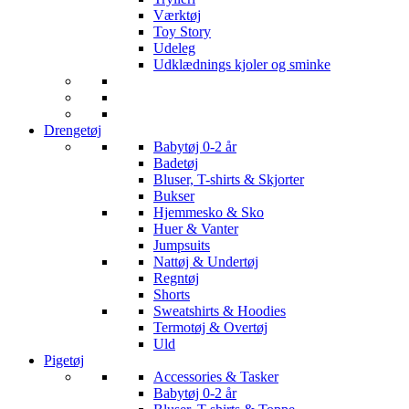
Værktøj
Toy Story
Udeleg
Udklædnings kjoler og sminke
Drengetøj
Babytøj 0-2 år
Badetøj
Bluser, T-shirts & Skjorter
Bukser
Hjemmesko & Sko
Huer & Vanter
Jumpsuits
Nattøj & Undertøj
Regntøj
Shorts
Sweatshirts & Hoodies
Termotøj & Overtøj
Uld
Pigetøj
Accessories & Tasker
Babytøj 0-2 år