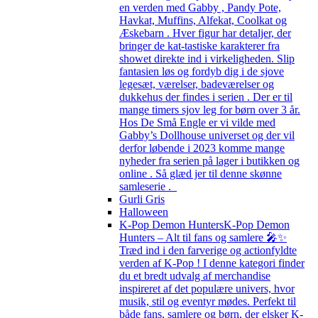
en verden med Gabby , Pandy Pote,
Havkat, Muffins, Alfekat, Coolkat og
Æskebarn . Hver figur har detaljer, der
bringer de kat-tastiske karakterer fra
showet direkte ind i virkeligheden. Slip
fantasien løs og fordyb dig i de sjove
legesæt, værelser, badeværelser og
dukkehus der findes i serien . Der er til
mange timers sjov leg for børn over 3 år.
Hos De Små Engle er vi vilde med
Gabby’s Dollhouse universet og der vil
derfor løbende i 2023 komme mange
nyheder fra serien på lager i butikken og
online . Så glæd jer til denne skønne
samleserie .
Gurli Gris
Halloween
K-Pop Demon Hunters
K-Pop Demon
Hunters – Alt til fans og samlere 🎤✨
Træd ind i den farverige og actionfyldte
verden af K-Pop ! I denne kategori finder
du et bredt udvalg af merchandise
inspireret af det populære univers, hvor
musik, stil og eventyr mødes. Perfekt til
både fans, samlere og børn, der elsker K-