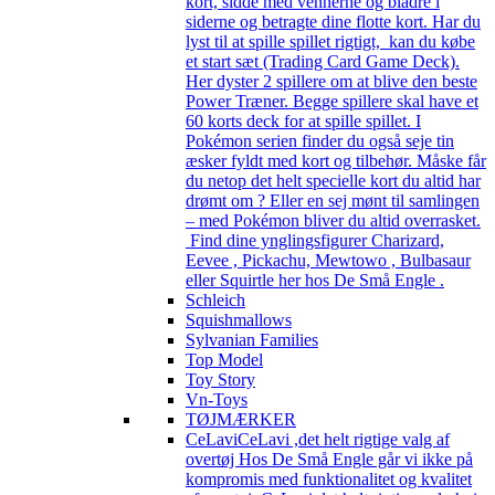
kort, sidde med vennerne og bladre i
siderne og betragte dine flotte kort. Har du
lyst til at spille spillet rigtigt, kan du købe
et start sæt (Trading Card Game Deck).
Her dyster 2 spillere om at blive den beste
Power Træner. Begge spillere skal have et
60 korts deck for at spille spillet. I
Pokémon serien finder du også seje tin
æsker fyldt med kort og tilbehør. Måske får
du netop det helt specielle kort du altid har
drømt om ? Eller en sej mønt til samlingen
– med Pokémon bliver du altid overrasket.
Find dine ynglingsfigurer Charizard,
Eevee , Pickachu, Mewtowo , Bulbasaur
eller Squirtle her hos De Små Engle .
Schleich
Squishmallows
Sylvanian Families
Top Model
Toy Story
Vn-Toys
TØJMÆRKER
CeLavi
CeLavi ,det helt rigtige valg af
overtøj Hos De Små Engle går vi ikke på
kompromis med funktionalitet og kvalitet