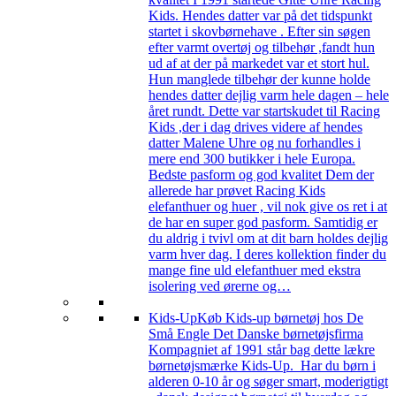
Kids. Hendes datter var på det tidspunkt
startet i skovbørnehave . Efter sin søgen
efter varmt overtøj og tilbehør ,fandt hun
ud af at der på markedet var et stort hul.
Hun manglede tilbehør der kunne holde
hendes datter dejlig varm hele dagen – hele
året rundt. Dette var startskudet til Racing
Kids ,der i dag drives videre af hendes
datter Malene Uhre og nu forhandles i
mere end 300 butikker i hele Europa.
Bedste pasform og god kvalitet Dem der
allerede har prøvet Racing Kids
elefanthuer og huer , vil nok give os ret i at
de har en super god pasform. Samtidig er
du aldrig i tvivl om at dit barn holdes dejlig
varm hver dag. I deres kollektion finder du
mange fine uld elefanthuer med ekstra
isolering ved ørerne og…
Kids-Up
Køb Kids-up børnetøj hos De
Små Engle Det Danske børnetøjsfirma
Kompagniet af 1991 står bag dette lækre
børnetøjsmærke Kids-Up. Har du børn i
alderen 0-10 år og søger smart, moderigtigt