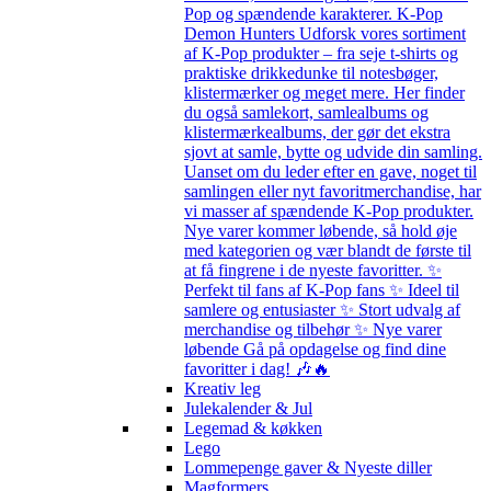
Pop og spændende karakterer. K-Pop
Demon Hunters Udforsk vores sortiment
af K-Pop produkter – fra seje t-shirts og
praktiske drikkedunke til notesbøger,
klistermærker og meget mere. Her finder
du også samlekort, samlealbums og
klistermærkealbums, der gør det ekstra
sjovt at samle, bytte og udvide din samling.
Uanset om du leder efter en gave, noget til
samlingen eller nyt favoritmerchandise, har
vi masser af spændende K-Pop produkter.
Nye varer kommer løbende, så hold øje
med kategorien og vær blandt de første til
at få fingrene i de nyeste favoritter. ✨
Perfekt til fans af K-Pop fans ✨ Ideel til
samlere og entusiaster ✨ Stort udvalg af
merchandise og tilbehør ✨ Nye varer
løbende Gå på opdagelse og find dine
favoritter i dag! 🎶🔥
Kreativ leg
Julekalender & Jul
Legemad & køkken
Lego
Lommepenge gaver & Nyeste diller
Magformers