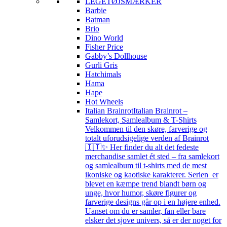
LEGETØJSMÆRKER
Barbie
Batman
Brio
Dino World
Fisher Price
Gabby’s Dollhouse
Gurli Gris
Hatchimals
Hama
Hape
Hot Wheels
Italian Brainrot
Italian Brainrot –
Samlekort, Samlealbum & T-Shirts
Velkommen til den skøre, farverige og
totalt uforudsigelige verden af Brainrot
🇮🇹✨ Her finder du alt det fedeste
merchandise samlet ét sted – fra samlekort
og samlealbum til t-shirts med de mest
ikoniske og kaotiske karakterer. Serien er
blevet en kæmpe trend blandt børn og
unge, hvor humor, skøre figurer og
farverige designs går op i en højere enhed.
Uanset om du er samler, fan eller bare
elsker det sjove univers, så er der noget for