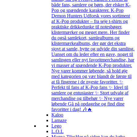
både fans, samlere og børn, der elsker K-
Pop og spændende karakterer. K-Pop
Demon Hunters Udforsk vores sortiment
af K-Pop produkter – fra seje t-shirts og
praktiske drikkedunke til notesbøger,
klistermærker og meget mere. Her finder
du også samlekort, samlealbums og
klistermærkealbums, der gør det ekstra
sjovt at samle, bytte og udvide din samling.
Uanset om du leder efter en gave, noget til
samlingen eller nyt favoritmerchandise, har
vi masser af spændende K-Pop produkter.
Nye varer kommer løbende, så hold øje
med kategorien og vær blandt de første til
at få fingrene i de nyeste favoritter. ✨
Perfekt til fans af K-Pop fans ✨ Ideel til
samlere og entusiaster ✨ Stort udvalg af
merchandise og tilbehør ✨ Nye varer
løbende Gå på opdagelse og find dine
favoritter i dag! 🎶🔥
Kaloo
Lamaze
Lego
L.O.L
Magna-Tiles
Her på siden kan du købe