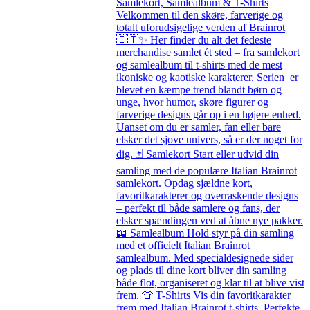
Samlekort, Samlealbum & T-Shirts
Velkommen til den skøre, farverige og
totalt uforudsigelige verden af Brainrot
🇮🇹✨ Her finder du alt det fedeste
merchandise samlet ét sted – fra samlekort
og samlealbum til t-shirts med de mest
ikoniske og kaotiske karakterer. Serien er
blevet en kæmpe trend blandt børn og
unge, hvor humor, skøre figurer og
farverige designs går op i en højere enhed.
Uanset om du er samler, fan eller bare
elsker det sjove univers, så er der noget for
dig. 🃏 Samlekort Start eller udvid din
samling med de populære Italian Brainrot
samlekort. Opdag sjældne kort,
favoritkarakterer og overraskende designs
– perfekt til både samlere og fans, der
elsker spændingen ved at åbne nye pakker.
📖 Samlealbum Hold styr på din samling
med et officielt Italian Brainrot
samlealbum. Med specialdesignede sider
og plads til dine kort bliver din samling
både flot, organiseret og klar til at blive vist
frem. 👕 T-Shirts Vis din favoritkarakter
frem med Italian Brainrot t-shirts. Perfekte