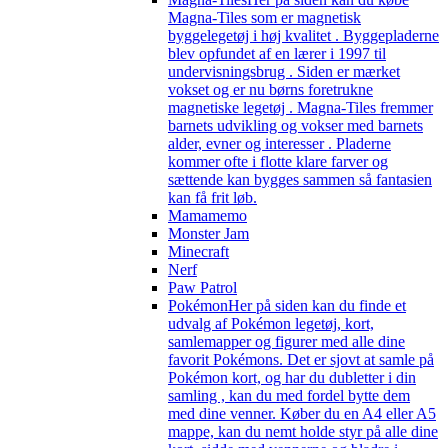
Magna-Tiles som er magnetisk
byggelegetøj i høj kvalitet . Byggepladerne
blev opfundet af en lærer i 1997 til
undervisningsbrug . Siden er mærket
vokset og er nu børns foretrukne
magnetiske legetøj . Magna-Tiles fremmer
barnets udvikling og vokser med barnets
alder, evner og interesser . Pladerne
kommer ofte i flotte klare farver og
sættende kan bygges sammen så fantasien
kan få frit løb.
Mamamemo
Monster Jam
Minecraft
Nerf
Paw Patrol
Pokémon
Her på siden kan du finde et
udvalg af Pokémon legetøj, kort,
samlemapper og figurer med alle dine
favorit Pokémons. Det er sjovt at samle på
Pokémon kort, og har du dubletter i din
samling , kan du med fordel bytte dem
med dine venner. Køber du en A4 eller A5
mappe, kan du nemt holde styr på alle dine