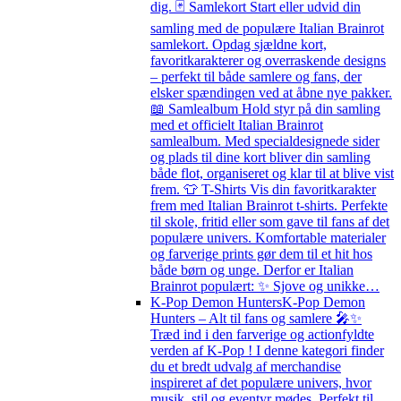
dig. 🃏 Samlekort Start eller udvid din
samling med de populære Italian Brainrot
samlekort. Opdag sjældne kort,
favoritkarakterer og overraskende designs
– perfekt til både samlere og fans, der
elsker spændingen ved at åbne nye pakker.
📖 Samlealbum Hold styr på din samling
med et officielt Italian Brainrot
samlealbum. Med specialdesignede sider
og plads til dine kort bliver din samling
både flot, organiseret og klar til at blive vist
frem. 👕 T-Shirts Vis din favoritkarakter
frem med Italian Brainrot t-shirts. Perfekte
til skole, fritid eller som gave til fans af det
populære univers. Komfortable materialer
og farverige prints gør dem til et hit hos
både børn og unge. Derfor er Italian
Brainrot populært: ✨ Sjove og unikke…
K-Pop Demon Hunters
K-Pop Demon
Hunters – Alt til fans og samlere 🎤✨
Træd ind i den farverige og actionfyldte
verden af K-Pop ! I denne kategori finder
du et bredt udvalg af merchandise
inspireret af det populære univers, hvor
musik, stil og eventyr mødes. Perfekt til