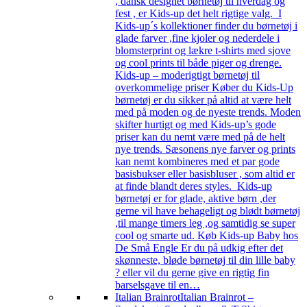
, dansk designet børnetøj til hverdag og
fest , er Kids-up det helt rigtige valg. I
Kids-up´s kollektioner finder du børnetøj i
glade farver ,fine kjoler og nederdele i
blomsterprint og lækre t-shirts med sjove
og cool prints til både piger og drenge.
Kids-up – moderigtigt børnetøj til
overkommelige priser Køber du Kids-Up
børnetøj er du sikker på altid at være helt
med på moden og de nyeste trends. Moden
skifter hurtigt og med Kids-up’s gode
priser kan du nemt være med på de helt
nye trends. Sæsonens nye farver og prints
kan nemt kombineres med et par gode
basisbukser eller basisbluser , som altid er
at finde blandt deres styles. Kids-up
børnetøj er for glade, aktive børn ,der
gerne vil have behageligt og blødt børnetøj
,til mange timers leg ,og samtidig se super
cool og smarte ud. Køb Kids-up Baby hos
De Små Engle Er du på udkig efter det
skønneste, bløde børnetøj til din lille baby
? eller vil du gerne give en rigtig fin
barselsgave til en…
Italian Brainrot
Italian Brainrot –