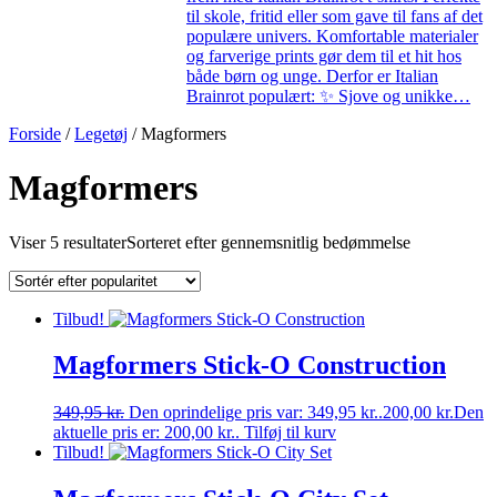
til skole, fritid eller som gave til fans af det
populære univers. Komfortable materialer
og farverige prints gør dem til et hit hos
både børn og unge. Derfor er Italian
Brainrot populært: ✨ Sjove og unikke…
Forside
/
Legetøj
/ Magformers
Magformers
Viser 5 resultater
Sorteret efter gennemsnitlig bedømmelse
Tilbud!
Magformers Stick-O Construction
349,95
kr.
Den oprindelige pris var: 349,95 kr..
200,00
kr.
Den
aktuelle pris er: 200,00 kr..
Tilføj til kurv
Tilbud!