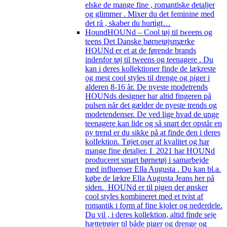
elske de mange fine , romantiske detaljer
og glimmer . Mixer du det feminine med
det rå , skaber du hurtigt…
Hound
HOUNd – Cool tøj til tweens og
teens Det Danske børnetøjsmærke
HOUNd er et at de førende brands
indenfor tøj til tweens og teenagere . Du
kan i deres kollektioner finde de lækreste
og mest cool styles til drenge og piger i
alderen 8-16 år. De nyeste modetrends
HOUNds designer har altid fingeren på
pulsen når det gælder de nyeste trends og
modetendenser. De ved lige hvad de unge
teenagere kan lide og så snart der opstår en
ny trend er du sikke på at finde den i deres
kolIektion. Tøjet oser af kvalitet og har
mange fine detaljer. I 2021 har HOUNd
produceret smart børnetøj i samarbejde
med influenser Ella Augusta . Du kan bl.a.
købe de lækre Ella Augusta Jeans her på
siden. HOUNd er til pigen der ønsker
cool styles kombineret med et tvist af
romantik i form af fine kjoler og nederdele.
Du vil , i deres kollektion, altid finde seje
hættetrøjer til både piger og drenge og