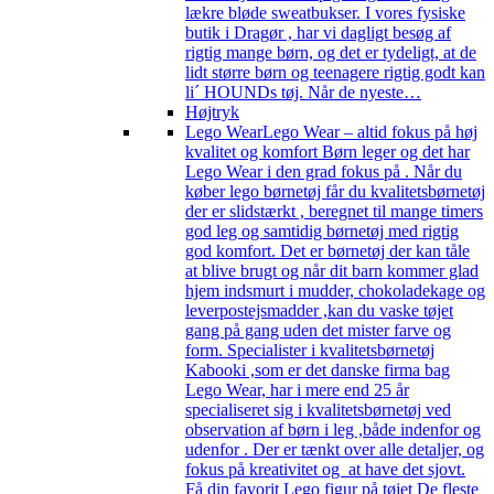
lækre bløde sweatbukser. I vores fysiske
butik i Dragør , har vi dagligt besøg af
rigtig mange børn, og det er tydeligt, at de
lidt større børn og teenagere rigtig godt kan
li´ HOUNDs tøj. Når de nyeste…
Højtryk
Lego Wear
Lego Wear – altid fokus på høj
kvalitet og komfort Børn leger og det har
Lego Wear i den grad fokus på . Når du
køber lego børnetøj får du kvalitetsbørnetøj
der er slidstærkt , beregnet til mange timers
god leg og samtidig børnetøj med rigtig
god komfort. Det er børnetøj der kan tåle
at blive brugt og når dit barn kommer glad
hjem indsmurt i mudder, chokoladekage og
leverpostejsmadder ,kan du vaske tøjet
gang på gang uden det mister farve og
form. Specialister i kvalitetsbørnetøj
Kabooki ,som er det danske firma bag
Lego Wear, har i mere end 25 år
specialiseret sig i kvalitetsbørnetøj ved
observation af børn i leg ,både indenfor og
udenfor . Der er tænkt over alle detaljer, og
fokus på kreativitet og at have det sjovt.
Få din favorit Lego figur på tøjet De fleste