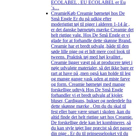
ECOLABEL . EU ECOLABEL er Eu
´s…
Creamie
Køb Creamie børnetøj hos De
Små Engle Er du på udkig efter
moderigtigt tøj til piger i alderen 1-14 år ,
er det danske børnetøjs mærke Creamie det
helt rigtige valg. Hos De Små Engle er vi
glade for at forhandle dette skønne Brand.
Creamie har et bredt udvalg ,både til den
søde lille pige og et lidt mere cool look til
tweens. Praktisk tøj med høj kvalitet .
Creamie ligger vægt på at producere tøjet i
nøje udvalgte materialer, så det ikke bare er
rart at have på ,men også kan holde til leg
og mange gange vask uden at miste farve
og form. Creamie børnetøj med mange
forskellige udtryk Hos De Små Engle
forhandler vi et bredt udvalg af kjoler,
bluser, Cardigans, bukser og nederdele fra
dette skønne mærke . Om du du skal til
fest eller bare være smart i skolen ,kan du
altid finde det helt rigtige sæt hos Creamie.
De forskellige dele kan let kombineres ,så
du kan style tøjet lige præcist så det passer
din pige . Er du til prinsesselooket vil du