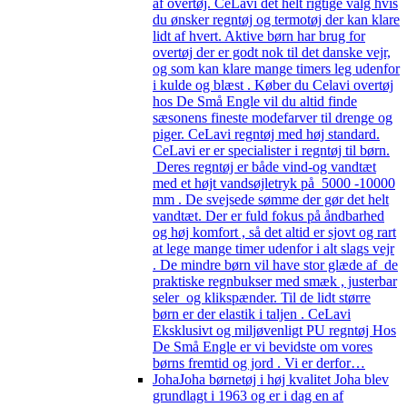
af overtøj. CeLavi det helt rigtige valg hvis
du ønsker regntøj og termotøj der kan klare
lidt af hvert. Aktive børn har brug for
overtøj der er godt nok til det danske vejr,
og som kan klare mange timers leg udenfor
i kulde og blæst . Køber du Celavi overtøj
hos De Små Engle vil du altid finde
sæsonens fineste modefarver til drenge og
piger. CeLavi regntøj med høj standard.
CeLavi er er specialister i regntøj til børn.
Deres regntøj er både vind-og vandtæt
med et højt vandsøjletryk på 5000 -10000
mm . De svejsede sømme der gør det helt
vandtæt. Der er fuld fokus på åndbarhed
og høj komfort , så det altid er sjovt og rart
at lege mange timer udenfor i alt slags vejr
. De mindre børn vil have stor glæde af de
praktiske regnbukser med smæk , justerbar
seler og klikspænder. Til de lidt større
børn er der elastik i taljen . CeLavi
Eksklusivt og miljøvenligt PU regntøj Hos
De Små Engle er vi bevidste om vores
børns fremtid og jord . Vi er derfor…
Joha
Joha børnetøj i høj kvalitet Joha blev
grundlagt i 1963 og er i dag en af