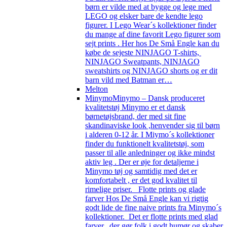
børn er vilde med at bygge og lege med
LEGO og elsker bare de kendte lego
figurer. I Lego Wear´s kollektioner finder
du mange af dine favorit Lego figurer som
sejt prints . Her hos De Små Engle kan du
købe de sejeste NINJAGO T-shirts,
NINJAGO Sweatpants, NINJAGO
sweatshirts og NINJAGO shorts og er dit
barn vild med Batman er…
Melton
Minymo
Minymo – Dansk produceret
kvalitetstøj Minymo er et dansk
børnetøjsbrand, der med sit fine
skandinaviske look ,henvender sig til børn
i alderen 0-12 år. I Miymo´s kollektioner
finder du funktionelt kvalitetstøj, som
passer til alle anledninger og ikke mindst
aktiv leg . Der er øje for detaljerne i
Minymo tøj og samtidig med det er
komfortabelt , er det god kvalitet til
rimelige priser. Flotte prints og glade
farver Hos De Små Engle kan vi rigtig
godt lide de fine naive prints fra Minymo´s
kollektioner. Det er flotte prints med glad
farver, der gør folk i godt humør og skaber