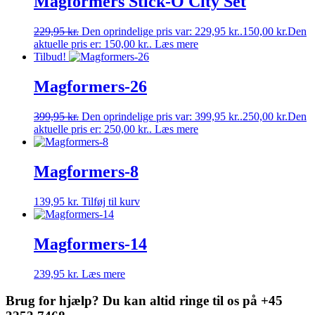
Magformers Stick-O City Set
229,95
kr.
Den oprindelige pris var: 229,95 kr..
150,00
kr.
Den
aktuelle pris er: 150,00 kr..
Læs mere
Tilbud!
Magformers-26
399,95
kr.
Den oprindelige pris var: 399,95 kr..
250,00
kr.
Den
aktuelle pris er: 250,00 kr..
Læs mere
Magformers-8
139,95
kr.
Tilføj til kurv
Magformers-14
239,95
kr.
Læs mere
Brug for hjælp? Du kan altid ringe til os på +45