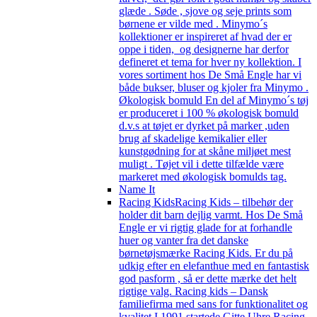
glæde . Søde , sjove og seje prints som
børnene er vilde med . Minymo´s
kollektioner er inspireret af hvad der er
oppe i tiden, og designerne har derfor
defineret et tema for hver ny kollektion. I
vores sortiment hos De Små Engle har vi
både bukser, bluser og kjoler fra Minymo .
Økologisk bomuld En del af Minymo´s tøj
er produceret i 100 % økologisk bomuld
d.v.s at tøjet er dyrket på marker ,uden
brug af skadelige kemikalier eller
kunstgødning for at skåne miljøet mest
muligt . Tøjet vil i dette tilfælde være
markeret med økologisk bomulds tag.
Name It
Racing Kids
Racing Kids – tilbehør der
holder dit barn dejlig varmt. Hos De Små
Engle er vi rigtig glade for at forhandle
huer og vanter fra det danske
børnetøjsmærke Racing Kids. Er du på
udkig efter en elefanthue med en fantastisk
god pasform , så er dette mærke det helt
rigtige valg. Racing kids – Dansk
familiefirma med sans for funktionalitet og
kvalitet I 1991 startede Gitte Uhre Racing