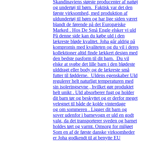
Skandinaviens største producenter af nattøj
og undertøj til børn. Faktisk var det den
første virksomhed, med produktion af
uldundertøj til børn og har lige siden været
blandt de førende på det Europæiske
Marked . Hos De Små Engle elsker vi uld
På denne side kan du købe uld i den
lækreste bløde kvalitet. Joha går aldrig på
kompromis med kvaliteten og du vil i deres
kollektioner altid finde lækkert design med
den bedste pasform til dit barn. Du vil
elske at svøbe det lille barn i den blødeste
ulddragt eller body og de lækreste små
futter til fødderne. Uldens egenskaber Uld
regulerer helt naturligt temperaturen med
sin isoleringsevne , hvilket gør produktet
helt unikt . Uld absorberer fugt og holder
dit barn tør og beskyttet og er derfor meget
velegnet til både de kolde vinterdage
og om sommeren . Ligger dit barn og
sover udenfor i barnevogn er uld en godt
valg, da det transporterer sveden og barnet
holdes tørt og varmt. Omsorg for miljøet
Som en af de første danske virksomheder
er Joha godkendt til at benytte EU