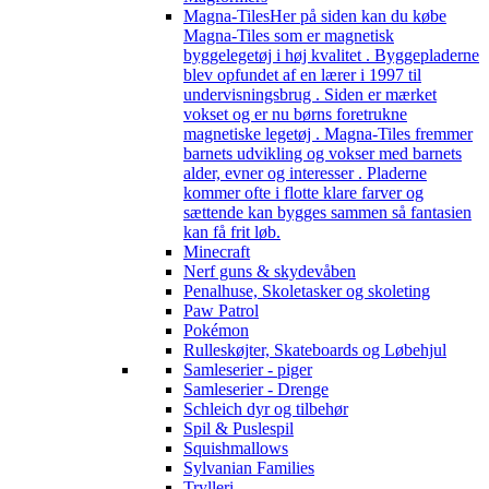
Magna-Tiles
Her på siden kan du købe
Magna-Tiles som er magnetisk
byggelegetøj i høj kvalitet . Byggepladerne
blev opfundet af en lærer i 1997 til
undervisningsbrug . Siden er mærket
vokset og er nu børns foretrukne
magnetiske legetøj . Magna-Tiles fremmer
barnets udvikling og vokser med barnets
alder, evner og interesser . Pladerne
kommer ofte i flotte klare farver og
sættende kan bygges sammen så fantasien
kan få frit løb.
Minecraft
Nerf guns & skydevåben
Penalhuse, Skoletasker og skoleting
Paw Patrol
Pokémon
Rulleskøjter, Skateboards og Løbehjul
Samleserier - piger
Samleserier - Drenge
Schleich dyr og tilbehør
Spil & Puslespil
Squishmallows
Sylvanian Families
Trylleri