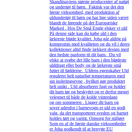
Skandinaviens største producenter af nattøj
og undertøj til børn. Faktisk var det den
første virksomhed, med produktion af
uldundertøj til børn og har lige siden været
blandt de førende på det Europæiske
Marked . Hos De Små Engle elsker vi uld
På denne side kan du købe uld i den
lækreste bløde kvalitet. Joha går aldrig på
kompromis med kvaliteten og du vil i deres
kollektioner altid finde lækkert design med
den bedste pasform til dit barn. Du vil
elske at svøbe det lille barn i den blødeste
ulddragt eller body og de lækreste små
futter til fødderne. Uldens egenskaber Uld
regulerer helt naturligt temperaturen med
sin isoleringsevne , hvilket gør produktet
helt unikt . Uld absorberer fugt og holder
dit barn tør og beskyttet og er derfor meget
velegnet til både de kolde vinterdage
og om sommeren . Ligger dit barn og
sover udenfor i barnevogn er uld en godt
valg, da det transporterer sveden og barnet
holdes tørt og varmt. Omsorg for miljøet
Som en af de første danske virksomheder
er Joha godkendt til at benytte EU