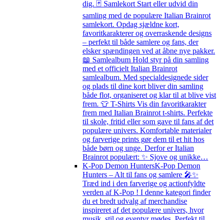
dig. 🃏 Samlekort Start eller udvid din
samling med de populære Italian Brainrot
samlekort. Opdag sjældne kort,
favoritkarakterer og overraskende designs
– perfekt til både samlere og fans, der
elsker spændingen ved at åbne nye pakker.
📖 Samlealbum Hold styr på din samling
med et officielt Italian Brainrot
samlealbum. Med specialdesignede sider
og plads til dine kort bliver din samling
både flot, organiseret og klar til at blive vist
frem. 👕 T-Shirts Vis din favoritkarakter
frem med Italian Brainrot t-shirts. Perfekte
til skole, fritid eller som gave til fans af det
populære univers. Komfortable materialer
og farverige prints gør dem til et hit hos
både børn og unge. Derfor er Italian
Brainrot populært: ✨ Sjove og unikke…
K-Pop Demon Hunters
K-Pop Demon
Hunters – Alt til fans og samlere 🎤✨
Træd ind i den farverige og actionfyldte
verden af K-Pop ! I denne kategori finder
du et bredt udvalg af merchandise
inspireret af det populære univers, hvor
musik, stil og eventyr mødes. Perfekt til