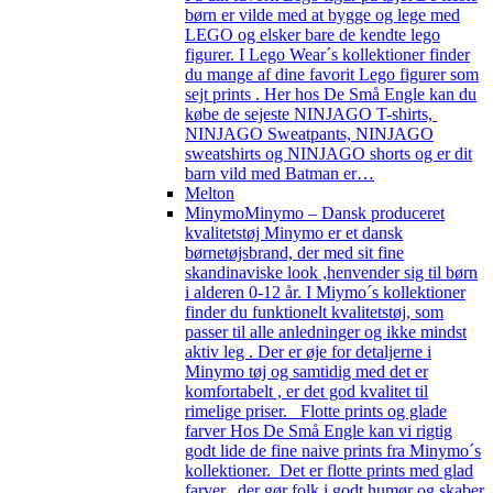
børn er vilde med at bygge og lege med
LEGO og elsker bare de kendte lego
figurer. I Lego Wear´s kollektioner finder
du mange af dine favorit Lego figurer som
sejt prints . Her hos De Små Engle kan du
købe de sejeste NINJAGO T-shirts,
NINJAGO Sweatpants, NINJAGO
sweatshirts og NINJAGO shorts og er dit
barn vild med Batman er…
Melton
Minymo
Minymo – Dansk produceret
kvalitetstøj Minymo er et dansk
børnetøjsbrand, der med sit fine
skandinaviske look ,henvender sig til børn
i alderen 0-12 år. I Miymo´s kollektioner
finder du funktionelt kvalitetstøj, som
passer til alle anledninger og ikke mindst
aktiv leg . Der er øje for detaljerne i
Minymo tøj og samtidig med det er
komfortabelt , er det god kvalitet til
rimelige priser. Flotte prints og glade
farver Hos De Små Engle kan vi rigtig
godt lide de fine naive prints fra Minymo´s
kollektioner. Det er flotte prints med glad
farver, der gør folk i godt humør og skaber