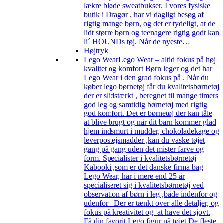
lækre bløde sweatbukser. I vores fysiske
butik i Dragør , har vi dagligt besøg af
rigtig mange børn, og det er tydeligt, at de
lidt større børn og teenagere rigtig godt kan
li´ HOUNDs tøj. Når de nyeste…
Højtryk
Lego Wear
Lego Wear – altid fokus på høj
kvalitet og komfort Børn leger og det har
Lego Wear i den grad fokus på . Når du
køber lego børnetøj får du kvalitetsbørnetøj
der er slidstærkt , beregnet til mange timers
god leg og samtidig børnetøj med rigtig
god komfort. Det er børnetøj der kan tåle
at blive brugt og når dit barn kommer glad
hjem indsmurt i mudder, chokoladekage og
leverpostejsmadder ,kan du vaske tøjet
gang på gang uden det mister farve og
form. Specialister i kvalitetsbørnetøj
Kabooki ,som er det danske firma bag
Lego Wear, har i mere end 25 år
specialiseret sig i kvalitetsbørnetøj ved
observation af børn i leg ,både indenfor og
udenfor . Der er tænkt over alle detaljer, og
fokus på kreativitet og at have det sjovt.
Få din favorit Lego figur på tøjet De fleste