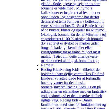
glæde . Søde , sjove og seje prints som
børnene er vilde med . Minymo´s
kollektioner er inspireret af hvad der er
oppe i tiden, og designerne har derfor
defineret et tema for hver ny kollektion. I
vores sortiment hos De Små Engle har vi
både bukser, bluser og kjoler fra Minymo .
Økologisk bomuld En del af Minymo´s tøj
er produceret i 100 % økologisk bomuld
d.v.s at tøjet er dyrket på marker ,uden
brug af skadelige kemikalier eller
kunstgødning for at skåne miljøet mest
muligt . Tøjet vil i dette tilfælde være
markeret med økologisk bomulds tag.
Name It
Racing Kids
Racing Kids – tilbehør der
holder dit barn dejlig varmt. Hos De Små
Engle er vi rigtig glade for at forhandle
huer og vanter fra det danske
børnetøjsmærke Racing Kids. Er du på
udkig efter en elefanthue med en fantastisk
god pasform , så er dette mærke det helt
rigtige valg. Racing kids – Dansk
familiefirma med sans for funktionalitet og
kvalitet I 1991 startede Gitte Uhre Racing