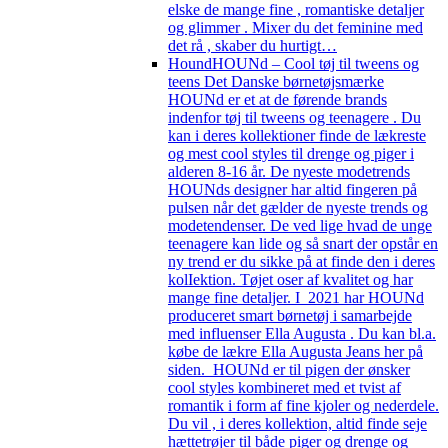
elske de mange fine , romantiske detaljer
og glimmer . Mixer du det feminine med
det rå , skaber du hurtigt…
Hound
HOUNd – Cool tøj til tweens og
teens Det Danske børnetøjsmærke
HOUNd er et at de førende brands
indenfor tøj til tweens og teenagere . Du
kan i deres kollektioner finde de lækreste
og mest cool styles til drenge og piger i
alderen 8-16 år. De nyeste modetrends
HOUNds designer har altid fingeren på
pulsen når det gælder de nyeste trends og
modetendenser. De ved lige hvad de unge
teenagere kan lide og så snart der opstår en
ny trend er du sikke på at finde den i deres
kolIektion. Tøjet oser af kvalitet og har
mange fine detaljer. I 2021 har HOUNd
produceret smart børnetøj i samarbejde
med influenser Ella Augusta . Du kan bl.a.
købe de lækre Ella Augusta Jeans her på
siden. HOUNd er til pigen der ønsker
cool styles kombineret med et tvist af
romantik i form af fine kjoler og nederdele.
Du vil , i deres kollektion, altid finde seje
hættetrøjer til både piger og drenge og