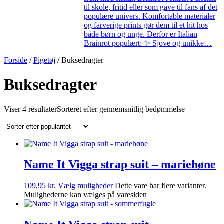
til skole, fritid eller som gave til fans af det
populære univers. Komfortable materialer
og farverige prints gør dem til et hit hos
både børn og unge. Derfor er Italian
Brainrot populært: ✨ Sjove og unikke…
Forside
/
Pigetøj
/ Buksedragter
Buksedragter
Viser 4 resultater
Sorteret efter gennemsnitlig bedømmelse
Name It Vigga strap suit – mariehøne
109,95
kr.
Vælg muligheder
Dette vare har flere varianter.
Mulighederne kan vælges på varesiden