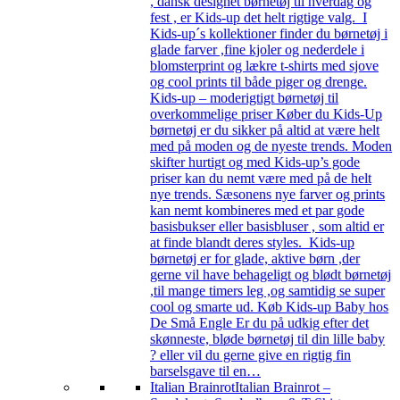
, dansk designet børnetøj til hverdag og
fest , er Kids-up det helt rigtige valg. I
Kids-up´s kollektioner finder du børnetøj i
glade farver ,fine kjoler og nederdele i
blomsterprint og lækre t-shirts med sjove
og cool prints til både piger og drenge.
Kids-up – moderigtigt børnetøj til
overkommelige priser Køber du Kids-Up
børnetøj er du sikker på altid at være helt
med på moden og de nyeste trends. Moden
skifter hurtigt og med Kids-up’s gode
priser kan du nemt være med på de helt
nye trends. Sæsonens nye farver og prints
kan nemt kombineres med et par gode
basisbukser eller basisbluser , som altid er
at finde blandt deres styles. Kids-up
børnetøj er for glade, aktive børn ,der
gerne vil have behageligt og blødt børnetøj
,til mange timers leg ,og samtidig se super
cool og smarte ud. Køb Kids-up Baby hos
De Små Engle Er du på udkig efter det
skønneste, bløde børnetøj til din lille baby
? eller vil du gerne give en rigtig fin
barselsgave til en…
Italian Brainrot
Italian Brainrot –