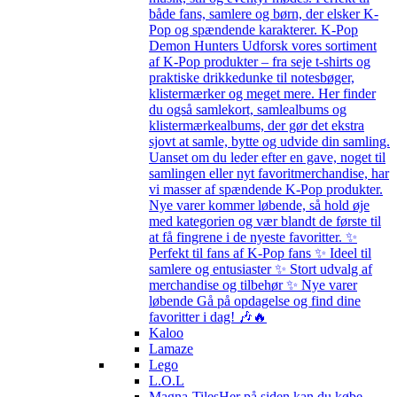
både fans, samlere og børn, der elsker K-
Pop og spændende karakterer. K-Pop
Demon Hunters Udforsk vores sortiment
af K-Pop produkter – fra seje t-shirts og
praktiske drikkedunke til notesbøger,
klistermærker og meget mere. Her finder
du også samlekort, samlealbums og
klistermærkealbums, der gør det ekstra
sjovt at samle, bytte og udvide din samling.
Uanset om du leder efter en gave, noget til
samlingen eller nyt favoritmerchandise, har
vi masser af spændende K-Pop produkter.
Nye varer kommer løbende, så hold øje
med kategorien og vær blandt de første til
at få fingrene i de nyeste favoritter. ✨
Perfekt til fans af K-Pop fans ✨ Ideel til
samlere og entusiaster ✨ Stort udvalg af
merchandise og tilbehør ✨ Nye varer
løbende Gå på opdagelse og find dine
favoritter i dag! 🎶🔥
Kaloo
Lamaze
Lego
L.O.L
Magna-Tiles
Her på siden kan du købe