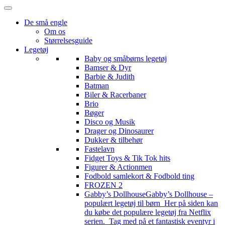
De små engle
Om os
Størrelsesguide
Legetøj
Baby og småbørns legetøj
Bamser & Dyr
Barbie & Judith
Batman
Biler & Racerbaner
Brio
Bøger
Disco og Musik
Drager og Dinosaurer
Dukker & tilbehør
Fastelavn
Fidget Toys & Tik Tok hits
Figurer & Actionmen
Fodbold samlekort & Fodbold ting
FROZEN 2
Gabby’s Dollhouse
Gabby’s Dollhouse –
populært legetøj til børn Her på siden kan
du købe det populære legetøj fra Netflix
serien. Tag med på et fantastisk eventyr i