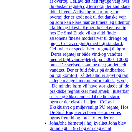
af overtøj. CeLavi det helt rigtige valg hvis
du ønsker regntøj og termotøj der kan klare
lidt af hvert. Aktive børn har brug for
overtøj der er godt nok til det danske vejr,
og som kan klare mange timers leg udenfor
i kulde og blæst . Køber du Celavi overtøj
hos De Små Engle vil du altid finde
sæsonens fineste modefarver til drenge og
piger. CeLavi regntøj med høj standard.
CeLavi er er specialister i regntøj til børn.
Deres regntøj er både vind-og vandtæt
med et højt vandsøjletryk på 5000 -10000
mm . De svejsede sømme der gør det helt
vandtæt. Der er fuld fokus på åndbarhed
og høj komfort , så det altid er sjovt og rart
at lege mange timer udenfor i alt slags vejr
. De mindre børn vil have stor glæde af de
praktiske regnbukser med smæk , justerbar
seler og klikspænder. Til de lidt større
børn er der elastik i taljen . CeLavi
Eksklusivt og miljøvenligt PU regntøj Hos
De Små Engle er vi bevidste om vores
børns fremtid og jord . Vi er derfor…
Joha
Joha børnetøj i høj kvalitet Joha blev
grundlagt i 1963 og er i dag en af