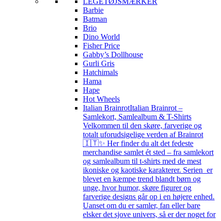
LEGETØJSMÆRKER
Barbie
Batman
Brio
Dino World
Fisher Price
Gabby’s Dollhouse
Gurli Gris
Hatchimals
Hama
Hape
Hot Wheels
Italian Brainrot
Italian Brainrot –
Samlekort, Samlealbum & T-Shirts
Velkommen til den skøre, farverige og
totalt uforudsigelige verden af Brainrot
🇮🇹✨ Her finder du alt det fedeste
merchandise samlet ét sted – fra samlekort
og samlealbum til t-shirts med de mest
ikoniske og kaotiske karakterer. Serien er
blevet en kæmpe trend blandt børn og
unge, hvor humor, skøre figurer og
farverige designs går op i en højere enhed.
Uanset om du er samler, fan eller bare
elsker det sjove univers, så er der noget for