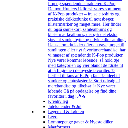
Pop og spændende karakterer. K-Pop
Demon Hunters Udforsk vores sortiment
af K-Pop produkter – fra seje t-shirts og
praktiske drikkedunke til notesbøger,
klistermærker og meget mere. Her finder
du også samlekort, samlealbums og
klistermærkealbums, der gør det ekstra
sjovt at samle, bytte og udvide din samling.
Uanset om du leder efter en gave, noget til
samlingen eller nyt favoritmerchandise, har
vi masser af spændende K-Pop produkter.
Nye varer kommer løbende, så hold øje
med kategorien og vær blandt de første til
at få fingrene i de nyeste favoritter. ✨
Perfekt til fans af K-Pop fans ✨ Ideel til
samlere og entusiaster ✨ Stort udvalg af
merchandise og tilbehør ✨ Nye varer
løbende Gå på opdagelse og find dine
favoritter i dag! 🎶🔥
Kreativ leg
Julekalender & Jul
Legemad & køkken
Lego
Lommepenge gaver & Nyeste diller
Magformers