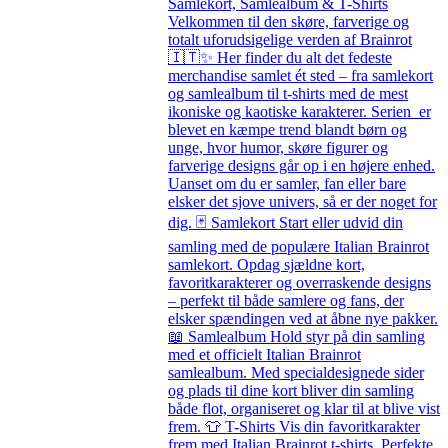
Samlekort, Samlealbum & T-Shirts
Velkommen til den skøre, farverige og
totalt uforudsigelige verden af Brainrot
🇮🇹✨ Her finder du alt det fedeste
merchandise samlet ét sted – fra samlekort
og samlealbum til t-shirts med de mest
ikoniske og kaotiske karakterer. Serien er
blevet en kæmpe trend blandt børn og
unge, hvor humor, skøre figurer og
farverige designs går op i en højere enhed.
Uanset om du er samler, fan eller bare
elsker det sjove univers, så er der noget for
dig. 🃏 Samlekort Start eller udvid din
samling med de populære Italian Brainrot
samlekort. Opdag sjældne kort,
favoritkarakterer og overraskende designs
– perfekt til både samlere og fans, der
elsker spændingen ved at åbne nye pakker.
📖 Samlealbum Hold styr på din samling
med et officielt Italian Brainrot
samlealbum. Med specialdesignede sider
og plads til dine kort bliver din samling
både flot, organiseret og klar til at blive vist
frem. 👕 T-Shirts Vis din favoritkarakter
frem med Italian Brainrot t-shirts. Perfekte