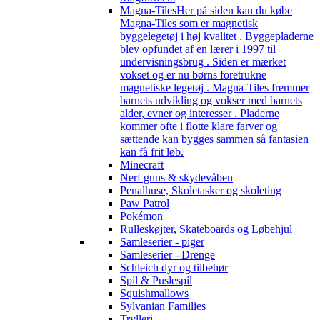
Magna-Tiles
Her på siden kan du købe
Magna-Tiles som er magnetisk
byggelegetøj i høj kvalitet . Byggepladerne
blev opfundet af en lærer i 1997 til
undervisningsbrug . Siden er mærket
vokset og er nu børns foretrukne
magnetiske legetøj . Magna-Tiles fremmer
barnets udvikling og vokser med barnets
alder, evner og interesser . Pladerne
kommer ofte i flotte klare farver og
sættende kan bygges sammen så fantasien
kan få frit løb.
Minecraft
Nerf guns & skydevåben
Penalhuse, Skoletasker og skoleting
Paw Patrol
Pokémon
Rulleskøjter, Skateboards og Løbehjul
Samleserier - piger
Samleserier - Drenge
Schleich dyr og tilbehør
Spil & Puslespil
Squishmallows
Sylvanian Families
Trylleri