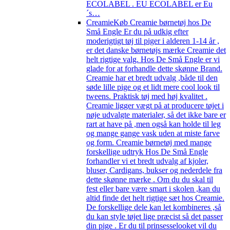
ECOLABEL . EU ECOLABEL er Eu
´s…
Creamie
Køb Creamie børnetøj hos De
Små Engle Er du på udkig efter
moderigtigt tøj til piger i alderen 1-14 år ,
er det danske børnetøjs mærke Creamie det
helt rigtige valg. Hos De Små Engle er vi
glade for at forhandle dette skønne Brand.
Creamie har et bredt udvalg ,både til den
søde lille pige og et lidt mere cool look til
tweens. Praktisk tøj med høj kvalitet .
Creamie ligger vægt på at producere tøjet i
nøje udvalgte materialer, så det ikke bare er
rart at have på ,men også kan holde til leg
og mange gange vask uden at miste farve
og form. Creamie børnetøj med mange
forskellige udtryk Hos De Små Engle
forhandler vi et bredt udvalg af kjoler,
bluser, Cardigans, bukser og nederdele fra
dette skønne mærke . Om du du skal til
fest eller bare være smart i skolen ,kan du
altid finde det helt rigtige sæt hos Creamie.
De forskellige dele kan let kombineres ,så
du kan style tøjet lige præcist så det passer
din pige . Er du til prinsesselooket vil du