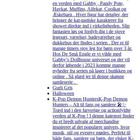
en verden med Gabby , Pandy Pote,
Havkat, Muffins, Alfekat, Coolkat og
Æskebarn . Hver figur har detaljer, der
bringer de kat-tastiske karakterer fra
showet direkte ind i virkeligheden. Slip
fantasien løs og fordyb dig i de sjove
legesæt, værelser, badeværelser og
dukkehus der findes i serien . Der er til
mange timers sjov leg for børn over 3 år.
Hos De Små Engle er vi vilde med
Gabby’s Dollhouse universet og der vil
derfor løbende i 2023 komme mange
nyheder fra serien på lager i butikken og
online . Så glæd jer til denne skønne
samleserie .
Gurli Gris
Halloween
K-Pop Demon Hunters
K-Pop Demon
Hunters – Alt til fans og samlere 🎤✨
Træd ind i den farverige og actionfyldte
verden af K-Pop ! I denne kategori finder
du et bredt udvalg af merchandise
inspireret af det populære univers, hvor
musik, stil og eventyr mødes. Perfekt til
både fans, samlere og børn, der elsker K-