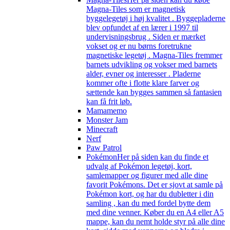
Magna-Tiles som er magnetisk
byggelegetøj i høj kvalitet . Byggepladerne
blev opfundet af en lærer i 1997 til
undervisningsbrug . Siden er mærket
vokset og er nu børns foretrukne
magnetiske legetøj . Magna-Tiles fremmer
barnets udvikling og vokser med barnets
alder, evner og interesser . Pladerne
kommer ofte i flotte klare farver og
sættende kan bygges sammen så fantasien
kan få frit løb.
Mamamemo
Monster Jam
Minecraft
Nerf
Paw Patrol
Pokémon
Her på siden kan du finde et
udvalg af Pokémon legetøj, kort,
samlemapper og figurer med alle dine
favorit Pokémons. Det er sjovt at samle på
Pokémon kort, og har du dubletter i din
samling , kan du med fordel bytte dem
med dine venner. Køber du en A4 eller A5
mappe, kan du nemt holde styr på alle dine