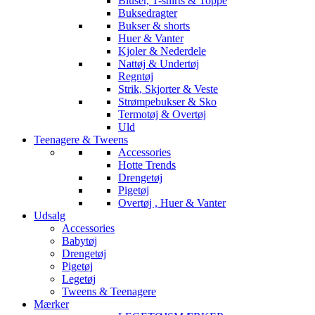
Bluser, T-shirts & Toppe
Buksedragter
Bukser & shorts
Huer & Vanter
Kjoler & Nederdele
Nattøj & Undertøj
Regntøj
Strik, Skjorter & Veste
Strømpebukser & Sko
Termotøj & Overtøj
Uld
Teenagere & Tweens
Accessories
Hotte Trends
Drengetøj
Pigetøj
Overtøj , Huer & Vanter
Udsalg
Accessories
Babytøj
Drengetøj
Pigetøj
Legetøj
Tweens & Teenagere
Mærker