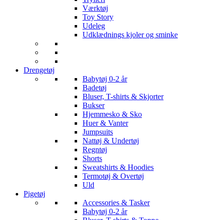
Værktøj
Toy Story
Udeleg
Udklædnings kjoler og sminke
Drengetøj
Babytøj 0-2 år
Badetøj
Bluser, T-shirts & Skjorter
Bukser
Hjemmesko & Sko
Huer & Vanter
Jumpsuits
Nattøj & Undertøj
Regntøj
Shorts
Sweatshirts & Hoodies
Termotøj & Overtøj
Uld
Pigetøj
Accessories & Tasker
Babytøj 0-2 år