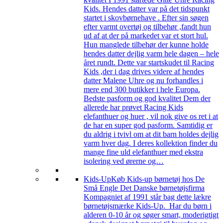
Kids. Hendes datter var på det tidspunkt
startet i skovbørnehave . Efter sin søgen
efter varmt overtøj og tilbehør ,fandt hun
ud af at der på markedet var et stort hul.
Hun manglede tilbehør der kunne holde
hendes datter dejlig varm hele dagen – hele
året rundt. Dette var startskudet til Racing
Kids ,der i dag drives videre af hendes
datter Malene Uhre og nu forhandles i
mere end 300 butikker i hele Europa.
Bedste pasform og god kvalitet Dem der
allerede har prøvet Racing Kids
elefanthuer og huer , vil nok give os ret i at
de har en super god pasform. Samtidig er
du aldrig i tvivl om at dit barn holdes dejlig
varm hver dag. I deres kollektion finder du
mange fine uld elefanthuer med ekstra
isolering ved ørerne og…
Kids-Up
Køb Kids-up børnetøj hos De
Små Engle Det Danske børnetøjsfirma
Kompagniet af 1991 står bag dette lækre
børnetøjsmærke Kids-Up. Har du børn i
alderen 0-10 år og søger smart, moderigtigt