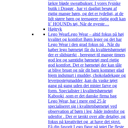
lækre bløde sweatbukser. I vores fysiske
butik i Dragør , har vi dagligt besøg af
rigtig mange børn, og det er tydeligt, at de
lidt større børn og teenagere rigtig godt kan
li´ HOUNDs tøj. Når de nyeste…
Højtryk
Lego Wear
Lego Wear – altid fokus på høj
kvalitet og komfort Børn leger og det har
Lego Wear i den grad fokus på . Når du
køber lego børnetøj får du kvalitetsbørnetøj
der er slidstærkt , beregnet til mange timers
god leg og samtidig børnetøj med rigtig
god komfort. Det er børnetøj der kan tåle
at blive brugt og når dit barn kommer glad
hjem indsmurt i mudder, chokoladekage og
leverpostejsmadder ,kan du vaske tøjet
gang på gang uden det mister farve og
form. Specialister i kvalitetsbørnetøj
Kabooki ,som er det danske firma bag
Lego Wear, har i mere end 25 år
specialiseret sig i kvalitetsbørnetøj ved
observation af børn i leg ,både indenfor og
udenfor . Der er tænkt over alle detaljer, og
fokus på kreativitet og at have det sjovt.
Få din favorit Lego figur på tøjet De fleste