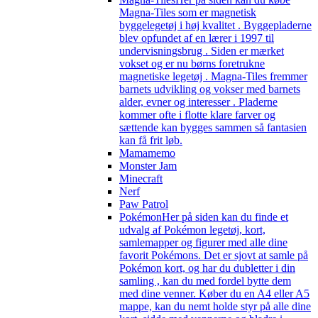
Magna-Tiles som er magnetisk
byggelegetøj i høj kvalitet . Byggepladerne
blev opfundet af en lærer i 1997 til
undervisningsbrug . Siden er mærket
vokset og er nu børns foretrukne
magnetiske legetøj . Magna-Tiles fremmer
barnets udvikling og vokser med barnets
alder, evner og interesser . Pladerne
kommer ofte i flotte klare farver og
sættende kan bygges sammen så fantasien
kan få frit løb.
Mamamemo
Monster Jam
Minecraft
Nerf
Paw Patrol
Pokémon
Her på siden kan du finde et
udvalg af Pokémon legetøj, kort,
samlemapper og figurer med alle dine
favorit Pokémons. Det er sjovt at samle på
Pokémon kort, og har du dubletter i din
samling , kan du med fordel bytte dem
med dine venner. Køber du en A4 eller A5
mappe, kan du nemt holde styr på alle dine