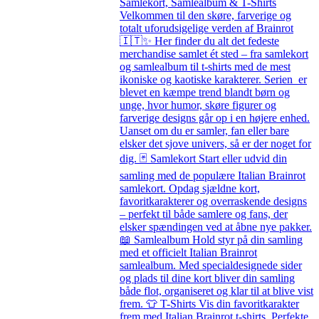
Samlekort, Samlealbum & T-Shirts
Velkommen til den skøre, farverige og
totalt uforudsigelige verden af Brainrot
🇮🇹✨ Her finder du alt det fedeste
merchandise samlet ét sted – fra samlekort
og samlealbum til t-shirts med de mest
ikoniske og kaotiske karakterer. Serien er
blevet en kæmpe trend blandt børn og
unge, hvor humor, skøre figurer og
farverige designs går op i en højere enhed.
Uanset om du er samler, fan eller bare
elsker det sjove univers, så er der noget for
dig. 🃏 Samlekort Start eller udvid din
samling med de populære Italian Brainrot
samlekort. Opdag sjældne kort,
favoritkarakterer og overraskende designs
– perfekt til både samlere og fans, der
elsker spændingen ved at åbne nye pakker.
📖 Samlealbum Hold styr på din samling
med et officielt Italian Brainrot
samlealbum. Med specialdesignede sider
og plads til dine kort bliver din samling
både flot, organiseret og klar til at blive vist
frem. 👕 T-Shirts Vis din favoritkarakter
frem med Italian Brainrot t-shirts. Perfekte