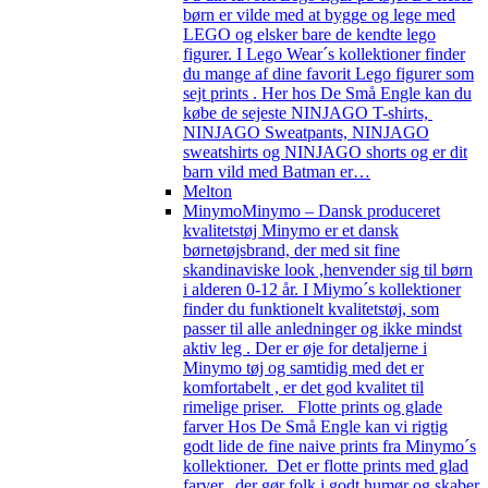
børn er vilde med at bygge og lege med
LEGO og elsker bare de kendte lego
figurer. I Lego Wear´s kollektioner finder
du mange af dine favorit Lego figurer som
sejt prints . Her hos De Små Engle kan du
købe de sejeste NINJAGO T-shirts,
NINJAGO Sweatpants, NINJAGO
sweatshirts og NINJAGO shorts og er dit
barn vild med Batman er…
Melton
Minymo
Minymo – Dansk produceret
kvalitetstøj Minymo er et dansk
børnetøjsbrand, der med sit fine
skandinaviske look ,henvender sig til børn
i alderen 0-12 år. I Miymo´s kollektioner
finder du funktionelt kvalitetstøj, som
passer til alle anledninger og ikke mindst
aktiv leg . Der er øje for detaljerne i
Minymo tøj og samtidig med det er
komfortabelt , er det god kvalitet til
rimelige priser. Flotte prints og glade
farver Hos De Små Engle kan vi rigtig
godt lide de fine naive prints fra Minymo´s
kollektioner. Det er flotte prints med glad
farver, der gør folk i godt humør og skaber