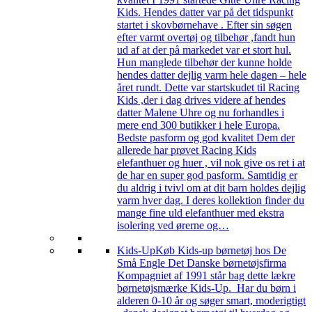
Kids. Hendes datter var på det tidspunkt
startet i skovbørnehave . Efter sin søgen
efter varmt overtøj og tilbehør ,fandt hun
ud af at der på markedet var et stort hul.
Hun manglede tilbehør der kunne holde
hendes datter dejlig varm hele dagen – hele
året rundt. Dette var startskudet til Racing
Kids ,der i dag drives videre af hendes
datter Malene Uhre og nu forhandles i
mere end 300 butikker i hele Europa.
Bedste pasform og god kvalitet Dem der
allerede har prøvet Racing Kids
elefanthuer og huer , vil nok give os ret i at
de har en super god pasform. Samtidig er
du aldrig i tvivl om at dit barn holdes dejlig
varm hver dag. I deres kollektion finder du
mange fine uld elefanthuer med ekstra
isolering ved ørerne og…
Kids-Up
Køb Kids-up børnetøj hos De
Små Engle Det Danske børnetøjsfirma
Kompagniet af 1991 står bag dette lækre
børnetøjsmærke Kids-Up. Har du børn i
alderen 0-10 år og søger smart, moderigtigt