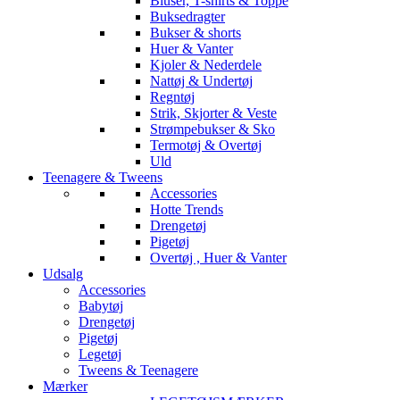
Bluser, T-shirts & Toppe
Buksedragter
Bukser & shorts
Huer & Vanter
Kjoler & Nederdele
Nattøj & Undertøj
Regntøj
Strik, Skjorter & Veste
Strømpebukser & Sko
Termotøj & Overtøj
Uld
Teenagere & Tweens
Accessories
Hotte Trends
Drengetøj
Pigetøj
Overtøj , Huer & Vanter
Udsalg
Accessories
Babytøj
Drengetøj
Pigetøj
Legetøj
Tweens & Teenagere
Mærker