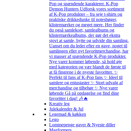
Pop og spændende karakterer. K-Pop
Demon Hunters Udforsk vores sortiment
af K-Pop produkter – fra seje t-shirts og
praktiske drikkedunke til notesbøger,
klistermærker og meget mere. Her finder
du også samlekort, samlealbums og
klistermærkealbums, der gør det ekstra
sjovt at samle, bytte og udvide din samling.
Uanset om du leder efter en gave, noget til
samlingen eller nyt favoritmerchandise, har
vi masser af spændende K-Pop produkter.
Nye varer kommer løbende, så hold øje
med kategorien og vær blandt de første til
at få fingrene i de nyeste favoritter. ✨
Perfekt til fans af K-Pop fans ✨ Ideel til
samlere og entusiaster ✨ Stort udvalg af
merchandise og tilbehør ✨ Nye varer
løbende Gå på opdagelse og find dine
favoritter i dag! 🎶🔥
Kreativ leg
Julekalender & Jul
Legemad & køkken
Lego
Lommepenge gaver & Nyeste diller
Magformers