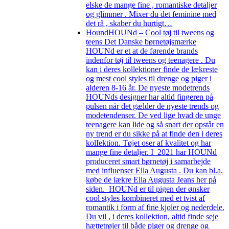
elske de mange fine , romantiske detaljer
og glimmer . Mixer du det feminine med
det rå , skaber du hurtigt…
Hound
HOUNd – Cool tøj til tweens og
teens Det Danske børnetøjsmærke
HOUNd er et at de førende brands
indenfor tøj til tweens og teenagere . Du
kan i deres kollektioner finde de lækreste
og mest cool styles til drenge og piger i
alderen 8-16 år. De nyeste modetrends
HOUNds designer har altid fingeren på
pulsen når det gælder de nyeste trends og
modetendenser. De ved lige hvad de unge
teenagere kan lide og så snart der opstår en
ny trend er du sikke på at finde den i deres
kolIektion. Tøjet oser af kvalitet og har
mange fine detaljer. I 2021 har HOUNd
produceret smart børnetøj i samarbejde
med influenser Ella Augusta . Du kan bl.a.
købe de lækre Ella Augusta Jeans her på
siden. HOUNd er til pigen der ønsker
cool styles kombineret med et tvist af
romantik i form af fine kjoler og nederdele.
Du vil , i deres kollektion, altid finde seje
hættetrøjer til både piger og drenge og