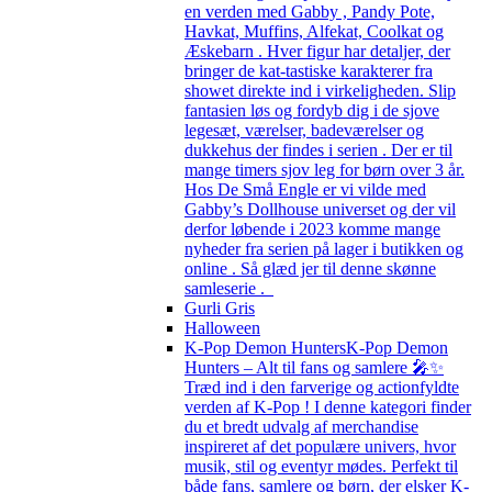
en verden med Gabby , Pandy Pote,
Havkat, Muffins, Alfekat, Coolkat og
Æskebarn . Hver figur har detaljer, der
bringer de kat-tastiske karakterer fra
showet direkte ind i virkeligheden. Slip
fantasien løs og fordyb dig i de sjove
legesæt, værelser, badeværelser og
dukkehus der findes i serien . Der er til
mange timers sjov leg for børn over 3 år.
Hos De Små Engle er vi vilde med
Gabby’s Dollhouse universet og der vil
derfor løbende i 2023 komme mange
nyheder fra serien på lager i butikken og
online . Så glæd jer til denne skønne
samleserie .
Gurli Gris
Halloween
K-Pop Demon Hunters
K-Pop Demon
Hunters – Alt til fans og samlere 🎤✨
Træd ind i den farverige og actionfyldte
verden af K-Pop ! I denne kategori finder
du et bredt udvalg af merchandise
inspireret af det populære univers, hvor
musik, stil og eventyr mødes. Perfekt til
både fans, samlere og børn, der elsker K-