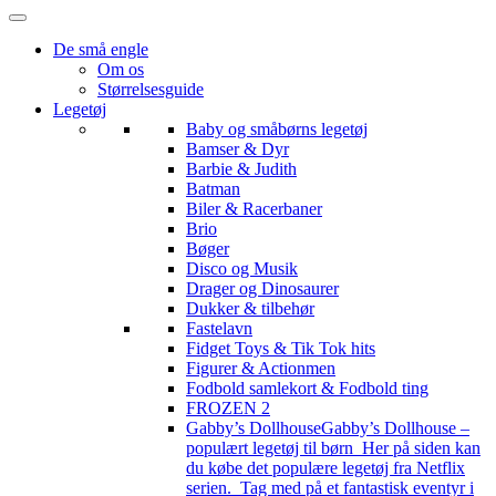
De små engle
Om os
Størrelsesguide
Legetøj
Baby og småbørns legetøj
Bamser & Dyr
Barbie & Judith
Batman
Biler & Racerbaner
Brio
Bøger
Disco og Musik
Drager og Dinosaurer
Dukker & tilbehør
Fastelavn
Fidget Toys & Tik Tok hits
Figurer & Actionmen
Fodbold samlekort & Fodbold ting
FROZEN 2
Gabby’s Dollhouse
Gabby’s Dollhouse –
populært legetøj til børn Her på siden kan
du købe det populære legetøj fra Netflix
serien. Tag med på et fantastisk eventyr i