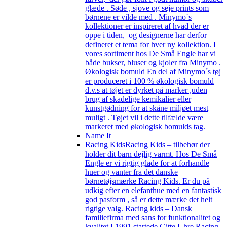
glæde . Søde , sjove og seje prints som
børnene er vilde med . Minymo´s
kollektioner er inspireret af hvad der er
oppe i tiden, og designerne har derfor
defineret et tema for hver ny kollektion. I
vores sortiment hos De Små Engle har vi
både bukser, bluser og kjoler fra Minymo .
Økologisk bomuld En del af Minymo´s tøj
er produceret i 100 % økologisk bomuld
d.v.s at tøjet er dyrket på marker ,uden
brug af skadelige kemikalier eller
kunstgødning for at skåne miljøet mest
muligt . Tøjet vil i dette tilfælde være
markeret med økologisk bomulds tag.
Name It
Racing Kids
Racing Kids – tilbehør der
holder dit barn dejlig varmt. Hos De Små
Engle er vi rigtig glade for at forhandle
huer og vanter fra det danske
børnetøjsmærke Racing Kids. Er du på
udkig efter en elefanthue med en fantastisk
god pasform , så er dette mærke det helt
rigtige valg. Racing kids – Dansk
familiefirma med sans for funktionalitet og
kvalitet I 1991 startede Gitte Uhre Racing