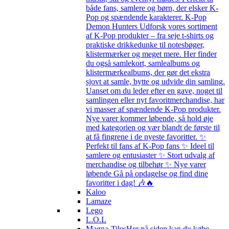
både fans, samlere og børn, der elsker K-
Pop og spændende karakterer. K-Pop
Demon Hunters Udforsk vores sortiment
af K-Pop produkter – fra seje t-shirts og
praktiske drikkedunke til notesbøger,
klistermærker og meget mere. Her finder
du også samlekort, samlealbums og
klistermærkealbums, der gør det ekstra
sjovt at samle, bytte og udvide din samling.
Uanset om du leder efter en gave, noget til
samlingen eller nyt favoritmerchandise, har
vi masser af spændende K-Pop produkter.
Nye varer kommer løbende, så hold øje
med kategorien og vær blandt de første til
at få fingrene i de nyeste favoritter. ✨
Perfekt til fans af K-Pop fans ✨ Ideel til
samlere og entusiaster ✨ Stort udvalg af
merchandise og tilbehør ✨ Nye varer
løbende Gå på opdagelse og find dine
favoritter i dag! 🎶🔥
Kaloo
Lamaze
Lego
L.O.L
Magna-Tiles
Her på siden kan du købe