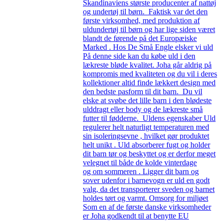
Skandinaviens største producenter af nattøj
og undertøj til børn. Faktisk var det den
første virksomhed, med produktion af
uldundertøj til børn og har lige siden været
blandt de førende på det Europæiske
Marked . Hos De Små Engle elsker vi uld
På denne side kan du købe uld i den
lækreste bløde kvalitet. Joha går aldrig på
kompromis med kvaliteten og du vil i deres
kollektioner altid finde lækkert design med
den bedste pasform til dit barn. Du vil
elske at svøbe det lille barn i den blødeste
ulddragt eller body og de lækreste små
futter til fødderne. Uldens egenskaber Uld
regulerer helt naturligt temperaturen med
sin isoleringsevne , hvilket gør produktet
helt unikt . Uld absorberer fugt og holder
dit barn tør og beskyttet og er derfor meget
velegnet til både de kolde vinterdage
og om sommeren . Ligger dit barn og
sover udenfor i barnevogn er uld en godt
valg, da det transporterer sveden og barnet
holdes tørt og varmt. Omsorg for miljøet
Som en af de første danske virksomheder
er Joha godkendt til at benytte EU