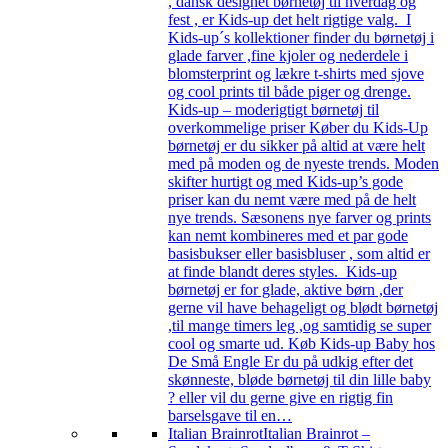
, dansk designet børnetøj til hverdag og
fest , er Kids-up det helt rigtige valg. I
Kids-up´s kollektioner finder du børnetøj i
glade farver ,fine kjoler og nederdele i
blomsterprint og lækre t-shirts med sjove
og cool prints til både piger og drenge.
Kids-up – moderigtigt børnetøj til
overkommelige priser Køber du Kids-Up
børnetøj er du sikker på altid at være helt
med på moden og de nyeste trends. Moden
skifter hurtigt og med Kids-up’s gode
priser kan du nemt være med på de helt
nye trends. Sæsonens nye farver og prints
kan nemt kombineres med et par gode
basisbukser eller basisbluser , som altid er
at finde blandt deres styles. Kids-up
børnetøj er for glade, aktive børn ,der
gerne vil have behageligt og blødt børnetøj
,til mange timers leg ,og samtidig se super
cool og smarte ud. Køb Kids-up Baby hos
De Små Engle Er du på udkig efter det
skønneste, bløde børnetøj til din lille baby
? eller vil du gerne give en rigtig fin
barselsgave til en…
Italian Brainrot
Italian Brainrot –