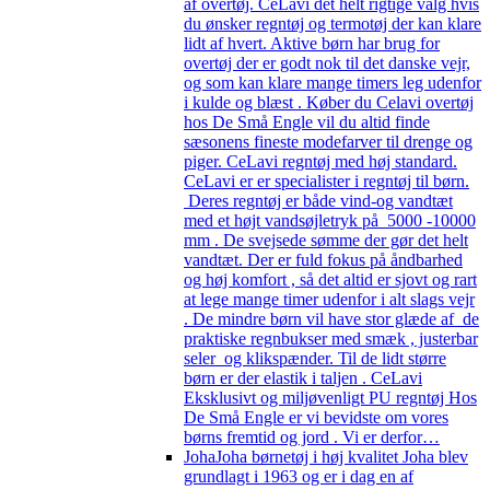
af overtøj. CeLavi det helt rigtige valg hvis
du ønsker regntøj og termotøj der kan klare
lidt af hvert. Aktive børn har brug for
overtøj der er godt nok til det danske vejr,
og som kan klare mange timers leg udenfor
i kulde og blæst . Køber du Celavi overtøj
hos De Små Engle vil du altid finde
sæsonens fineste modefarver til drenge og
piger. CeLavi regntøj med høj standard.
CeLavi er er specialister i regntøj til børn.
Deres regntøj er både vind-og vandtæt
med et højt vandsøjletryk på 5000 -10000
mm . De svejsede sømme der gør det helt
vandtæt. Der er fuld fokus på åndbarhed
og høj komfort , så det altid er sjovt og rart
at lege mange timer udenfor i alt slags vejr
. De mindre børn vil have stor glæde af de
praktiske regnbukser med smæk , justerbar
seler og klikspænder. Til de lidt større
børn er der elastik i taljen . CeLavi
Eksklusivt og miljøvenligt PU regntøj Hos
De Små Engle er vi bevidste om vores
børns fremtid og jord . Vi er derfor…
Joha
Joha børnetøj i høj kvalitet Joha blev
grundlagt i 1963 og er i dag en af