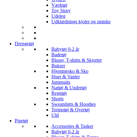
Værktøj
Toy Story
Udeleg
Udklædnings kjoler og sminke
Drengetøj
Babytøj 0-2 år
Badetøj
Bluser, T-shirts & Skjorter
Bukser
Hjemmesko & Sko
Huer & Vanter
Jumpsuits
Nattøj & Undertøj
Regntøj
Shorts
Sweatshirts & Hoodies
Termotøj & Overtøj
Uld
Pigetøj
Accessories & Tasker
Babytøj 0-2 år