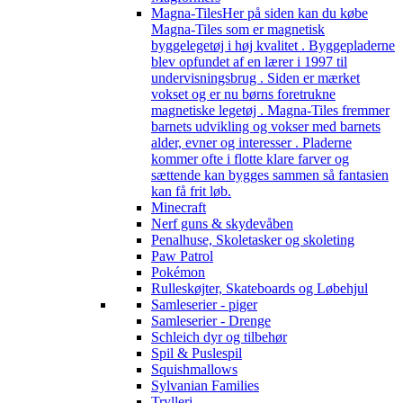
Magna-Tiles
Her på siden kan du købe
Magna-Tiles som er magnetisk
byggelegetøj i høj kvalitet . Byggepladerne
blev opfundet af en lærer i 1997 til
undervisningsbrug . Siden er mærket
vokset og er nu børns foretrukne
magnetiske legetøj . Magna-Tiles fremmer
barnets udvikling og vokser med barnets
alder, evner og interesser . Pladerne
kommer ofte i flotte klare farver og
sættende kan bygges sammen så fantasien
kan få frit løb.
Minecraft
Nerf guns & skydevåben
Penalhuse, Skoletasker og skoleting
Paw Patrol
Pokémon
Rulleskøjter, Skateboards og Løbehjul
Samleserier - piger
Samleserier - Drenge
Schleich dyr og tilbehør
Spil & Puslespil
Squishmallows
Sylvanian Families
Trylleri