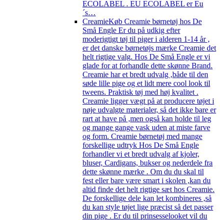
ECOLABEL . EU ECOLABEL er Eu
´s…
Creamie
Køb Creamie børnetøj hos De
Små Engle Er du på udkig efter
moderigtigt tøj til piger i alderen 1-14 år ,
er det danske børnetøjs mærke Creamie det
helt rigtige valg. Hos De Små Engle er vi
glade for at forhandle dette skønne Brand.
Creamie har et bredt udvalg ,både til den
søde lille pige og et lidt mere cool look til
tweens. Praktisk tøj med høj kvalitet .
Creamie ligger vægt på at producere tøjet i
nøje udvalgte materialer, så det ikke bare er
rart at have på ,men også kan holde til leg
og mange gange vask uden at miste farve
og form. Creamie børnetøj med mange
forskellige udtryk Hos De Små Engle
forhandler vi et bredt udvalg af kjoler,
bluser, Cardigans, bukser og nederdele fra
dette skønne mærke . Om du du skal til
fest eller bare være smart i skolen ,kan du
altid finde det helt rigtige sæt hos Creamie.
De forskellige dele kan let kombineres ,så
du kan style tøjet lige præcist så det passer
din pige . Er du til prinsesselooket vil du