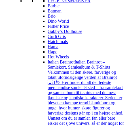
LEGETØJSMÆRKER
Barbie
Batman
Brio
Dino World
Fisher Price
Gabby’s Dollhouse
Gurli Gris
Hatchimals
Hama
Hape
Hot Wheels
Italian Brainrot
Italian Brainrot –
Samlekort, Samlealbum & T-Shirts
Velkommen til den skøre, farverige og
totalt uforudsigelige verden af Brainrot
🇮🇹✨ Her finder du alt det fedeste
merchandise samlet ét sted – fra samlekort
og samlealbum til t-shirts med de mest
ikoniske og kaotiske karakterer. Serien er
blevet en kæmpe trend blandt børn og
unge, hvor humor, skøre figurer og
farverige designs går op i en højere enhed.
Uanset om du er samler, fan eller bare
elsker det sjove univers, så er der noget for