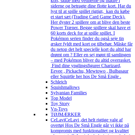
kort, sidde med vennerne og bladre i
siderne og betragte dine flotte kort. Har du
lyst til at spille spillet rigtigt, kan du købe
et start sæt (Trading Card Game Deck).
Her dyster 2 spillere om at blive den beste
Power Træner. Begge spillere skal have et
60 korts deck for at spille spillet. I
Pokémon serien finder du også seje tin
æsker fyldt med kort og tilbehør. Måske får
du netop det helt specielle kort du altid har
drømt om ? Eller en sej mønt til samlingen
– med Pokémon bliver du altid overrasket.
Find dine ynglingsfigurer Charizard,
Eevee , Pickachu, Mewtowo , Bulbasaur
eller Squirtle her hos De Små Engle .
Schleich
Squishmallows
Sylvanian Families
Top Model
Toy Story
Vn-Toys
TØJMÆRKER
CeLavi
CeLavi ,det helt rigtige valg af
overtøj Hos De Små Engle går vi ikke på
kompromis med funktionalitet og kvalitet