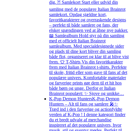
dig. 🃏 Samlekort Start eller udvid din
samling med de populære Italian Brainrot
samlekort. Opdag sjældne kort,
favoritkarakterer og overraskende designs
– perfekt til både samlere og fans, der
elsker spændingen ved at åbne nye pakker.
📖 Samlealbum Hold styr på din samling
med et officielt Italian Brainrot
samlealbum. Med specialdesignede sider
og plads til dine kort bliver din samling
både flot, organiseret og klar til at blive vist
frem. 👕 T-Shirts Vis din favoritkarakter
frem med Italian Brainrot t-shirts. Perfekte
til skole, fritid eller som gave til fans af det
populære univers. Komfortable materialer
og farverige prints gør dem til et hit hos
både børn og unge. Derfor er Italian
Brainrot populært: ✨ Sjove og unikke…
K-Pop Demon Hunters
K-Pop Demon
Hunters – Alt til fans og samlere 🎤✨
Træd ind i den farverige og actionfyldte
verden af K-Pop ! I denne kategori finder
du et bredt udvalg af merchandise
inspireret af det populære univers, hvor
musik, stil og eventyr mødes. Perfekt til