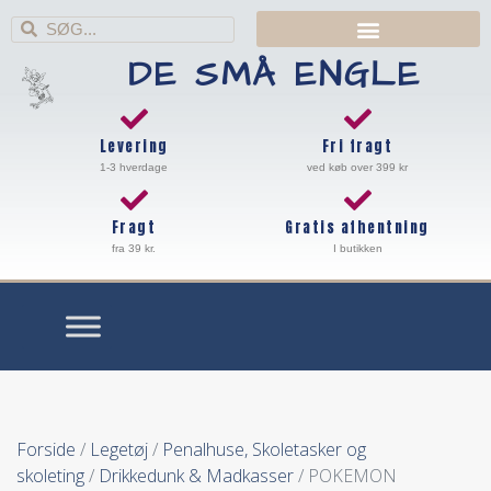
DE SMÅ ENGLE
Levering
Fri fragt
1-3 hverdage
ved køb over 399 kr
Fragt
Gratis afhentning
fra 39 kr.
I butikken
Forside
/
Legetøj
/
Penalhuse, Skoletasker og
skoleting
/
Drikkedunk & Madkasser
/ POKEMON