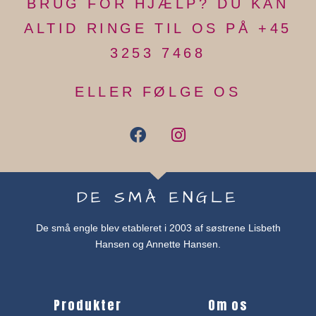
BRUG FOR HJÆLP? DU KAN
ALTID RINGE TIL OS PÅ +45
3253 7468
ELLER FØLGE OS
DE SMÅ ENGLE
De små engle blev etableret i 2003 af søstrene Lisbeth
Hansen og Annette Hansen.
Produkter
Om os