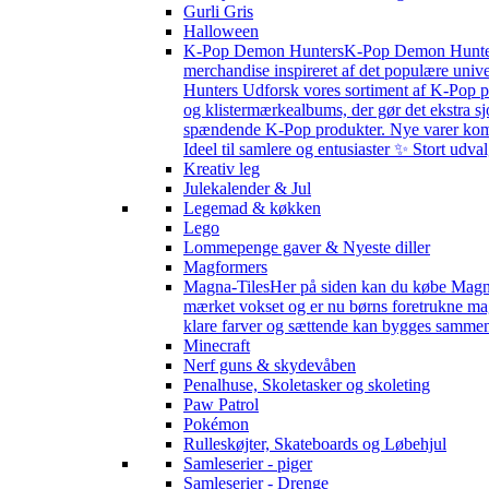
Gurli Gris
Halloween
K-Pop Demon Hunters
K-Pop Demon Hunters 
merchandise inspireret af det populære univ
Hunters Udforsk vores sortiment af K-Pop pr
og klistermærkealbums, der gør det ekstra sj
spændende K-Pop produkter. Nye varer kommer 
Ideel til samlere og entusiaster ✨ Stort udv
Kreativ leg
Julekalender & Jul
Legemad & køkken
Lego
Lommepenge gaver & Nyeste diller
Magformers
Magna-Tiles
Her på siden kan du købe Magna-
mærket vokset og er nu børns foretrukne magn
klare farver og sættende kan bygges sammen s
Minecraft
Nerf guns & skydevåben
Penalhuse, Skoletasker og skoleting
Paw Patrol
Pokémon
Rulleskøjter, Skateboards og Løbehjul
Samleserier - piger
Samleserier - Drenge