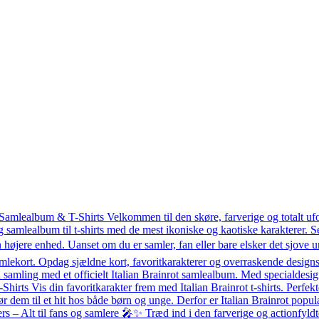
 Samlealbum & T-Shirts Velkommen til den skøre, farverige og totalt uf
g samlealbum til t-shirts med de mest ikoniske og kaotiske karakterer.
 højere enhed. Uanset om du er samler, fan eller bare elsker det sjove un
mlekort. Opdag sjældne kort, favoritkarakterer og overraskende designs 
amling med et officielt Italian Brainrot samlealbum. Med specialdesigned
T-Shirts Vis din favoritkarakter frem med Italian Brainrot t-shirts. Perfekt
ør dem til et hit hos både børn og unge. Derfor er Italian Brainrot po
– Alt til fans og samlere 🎤✨ Træd ind i den farverige og actionfyldte