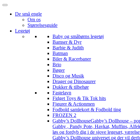
De små engle
Om os
Størrelsesguide
Legetøj
Baby og småbørns legetøj
Bamser & Dyr
Barbie & Judith
Batman
Biler & Racerbaner
Brio
Bøger
Disco og Musik
Drager og Dinosaurer
Dukker & tilbehør
Fastelavn
Fidget Toys & Tik Tok hits
Figurer & Actionmen
Fodbold samlekort & Fodbold ting
FROZEN 2
Gabby’s Dollhouse
Gabby’s Dollhouse – popu
Gabby , Pandy Pote, Havkat, Muffins, Alfekat
løs og fordyb dig i de sjove legesæt, værels
Gabby’s Dollhouse universet og der vil derf