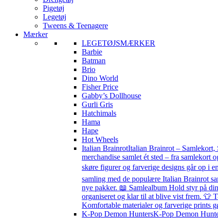
Pigetøj
Legetøj
Tweens & Teenagere
Mærker
LEGETØJSMÆRKER
Barbie
Batman
Brio
Dino World
Fisher Price
Gabby’s Dollhouse
Gurli Gris
Hatchimals
Hama
Hape
Hot Wheels
Italian Brainrot
Italian Brainrot – Samlekort,
merchandise samlet ét sted – fra samlekort o
skøre figurer og farverige designs går op i en
samling med de populære Italian Brainrot sa
nye pakker. 📖 Samlealbum Hold styr på din s
organiseret og klar til at blive vist frem. 👕 
Komfortable materialer og farverige prints g
K-Pop Demon Hunters
K-Pop Demon Hunters 