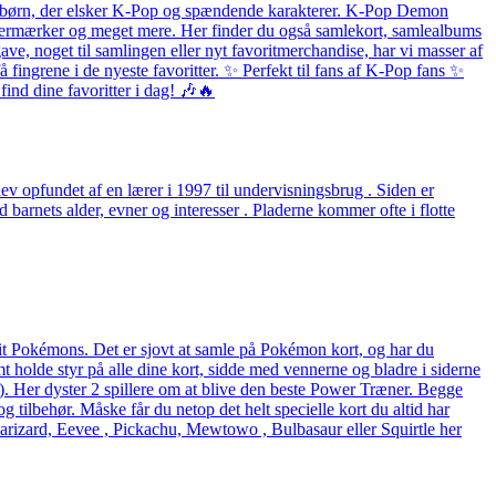
 og børn, der elsker K-Pop og spændende karakterer. K-Pop Demon
listermærker og meget mere. Her finder du også samlekort, samlealbums
ave, noget til samlingen eller nyt favoritmerchandise, har vi masser af
fingrene i de nyeste favoritter. ✨ Perfekt til fans af K-Pop fans ✨
ind dine favoritter i dag! 🎶🔥
v opfundet af en lærer i 1997 til undervisningsbrug . Siden er
arnets alder, evner og interesser . Pladerne kommer ofte i flotte
rit Pokémons. Det er sjovt at samle på Pokémon kort, og har du
holde styr på alle dine kort, sidde med vennerne og bladre i siderne
eck). Her dyster 2 spillere om at blive den beste Power Træner. Begge
og tilbehør. Måske får du netop det helt specielle kort du altid har
arizard, Eevee , Pickachu, Mewtowo , Bulbasaur eller Squirtle her