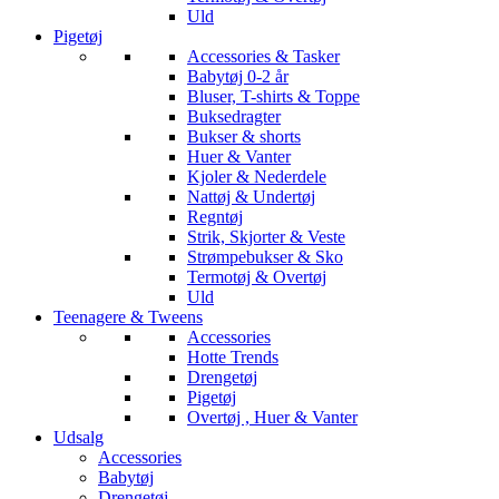
Uld
Pigetøj
Accessories & Tasker
Babytøj 0-2 år
Bluser, T-shirts & Toppe
Buksedragter
Bukser & shorts
Huer & Vanter
Kjoler & Nederdele
Nattøj & Undertøj
Regntøj
Strik, Skjorter & Veste
Strømpebukser & Sko
Termotøj & Overtøj
Uld
Teenagere & Tweens
Accessories
Hotte Trends
Drengetøj
Pigetøj
Overtøj , Huer & Vanter
Udsalg
Accessories
Babytøj
Drengetøj