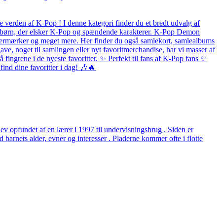
 verden af K-Pop ! I denne kategori finder du et bredt udvalg af
 og børn, der elsker K-Pop og spændende karakterer. K-Pop Demon
listermærker og meget mere. Her finder du også samlekort, samlealbums
ave, noget til samlingen eller nyt favoritmerchandise, har vi masser af
fingrene i de nyeste favoritter. ✨ Perfekt til fans af K-Pop fans ✨
ind dine favoritter i dag! 🎶🔥
v opfundet af en lærer i 1997 til undervisningsbrug . Siden er
arnets alder, evner og interesser . Pladerne kommer ofte i flotte