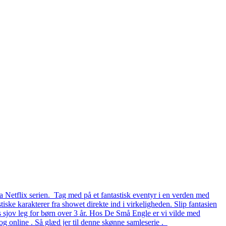
a Netflix serien. Tag med på et fantastisk eventyr i en verden med
iske karakterer fra showet direkte ind i virkeligheden. Slip fantasien
rs sjov leg for børn over 3 år. Hos De Små Engle er vi vilde med
g online . Så glæd jer til denne skønne samleserie .