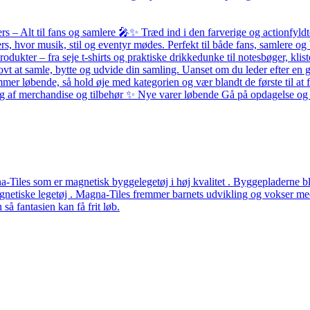
– Alt til fans og samlere 🎤✨ Træd ind i den farverige og actionfyldte
ers, hvor musik, stil og eventyr mødes. Perfekt til både fans, samlere
odukter – fra seje t-shirts og praktiske drikkedunke til notesbøger, k
ovt at samle, bytte og udvide din samling. Uanset om du leder efter en g
løbende, så hold øje med kategorien og vær blandt de første til at få 
alg af merchandise og tilbehør ✨ Nye varer løbende Gå på opdagelse og f
Tiles som er magnetisk byggelegetøj i høj kvalitet . Byggepladerne ble
etiske legetøj . Magna-Tiles fremmer barnets udvikling og vokser med b
å fantasien kan få frit løb.