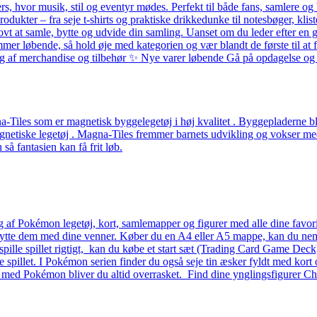
ers, hvor musik, stil og eventyr mødes. Perfekt til både fans, samlere
odukter – fra seje t-shirts og praktiske drikkedunke til notesbøger, k
ovt at samle, bytte og udvide din samling. Uanset om du leder efter en g
løbende, så hold øje med kategorien og vær blandt de første til at få 
alg af merchandise og tilbehør ✨ Nye varer løbende Gå på opdagelse og f
Tiles som er magnetisk byggelegetøj i høj kvalitet . Byggepladerne ble
etiske legetøj . Magna-Tiles fremmer barnets udvikling og vokser med b
å fantasien kan få frit løb.
g af Pokémon legetøj, kort, samlemapper og figurer med alle dine favo
 bytte dem med dine venner. Køber du en A4 eller A5 mappe, kan du nemt 
 at spille spillet rigtigt, kan du købe et start sæt (Trading Card Game D
lle spillet. I Pokémon serien finder du også seje tin æsker fyldt med kort 
– med Pokémon bliver du altid overrasket. Find dine ynglingsfigurer Ch