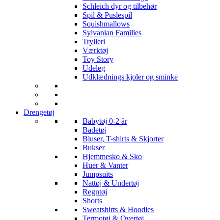
Schleich dyr og tilbehør
Spil & Puslespil
Squishmallows
Sylvanian Families
Trylleri
Værktøj
Toy Story
Udeleg
Udklædnings kjoler og sminke
Drengetøj
Babytøj 0-2 år
Badetøj
Bluser, T-shirts & Skjorter
Bukser
Hjemmesko & Sko
Huer & Vanter
Jumpsuits
Nattøj & Undertøj
Regntøj
Shorts
Sweatshirts & Hoodies
Termotøj & Overtøj