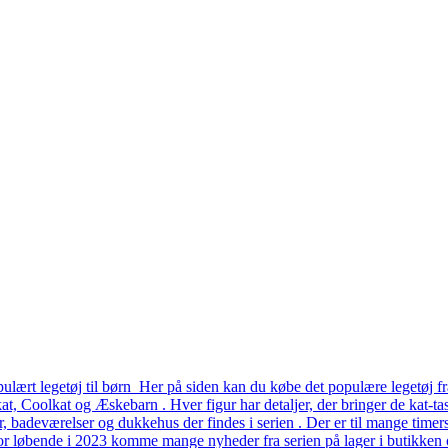
lært legetøj til børn Her på siden kan du købe det populære legetøj fr
, Coolkat og Æskebarn . Hver figur har detaljer, der bringer de kat-tast
er, badeværelser og dukkehus der findes i serien . Der er til mange time
or løbende i 2023 komme mange nyheder fra serien på lager i butikken o