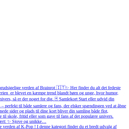
orudsigelige verden af Brainrot 🇮🇹✨ Her finder du alt det fedeste
 Serien er blevet en kæmpe trend blandt børn og unge, hvor humor,
ivers, så er der noget for dig. 🃏 Samlekort Start eller udvid din
– perfekt til både samlere og fans, der elsker spændingen ved at åbne
e sider og plads til dine kort bliver din samling både flot,
e til skole, fritid eller som gave til fans af det populære univers.
pulært: ✨ Sjove og unikke…
 verden af K-Pop ! I denne kategori finder du et bredt udvalg af