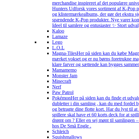
merchandise inspireret af det populære univ
Hunters Udforsk vores sortiment af K-Pop pr
og klistermærkealbums, der gør det ekstra sj
spændende K-Pop produkter. Nye varer kommer 
Ideel til samlere og entusiaster ✨ Stort udv
Kaloo
Lamaze
Lego
L.O.L
Magna-Tiles
Her på siden kan du købe Magna-
mærket vokset og er nu børns foretrukne magn
klare farver og sættende kan bygges sammen s
Mamamemo
Monster Jam
Minecraft
Nerf
Paw Patrol
Pokémon
Her på siden kan du finde et udval
dubletter i din samling , kan du med fordel
og betragte dine flotte kort. Har du lyst til
spillere skal have et 60 korts deck for at spi
drømt om ? Eller en sej mønt til samlingen 
hos De Små Engle .
Schleich
Squishmallows