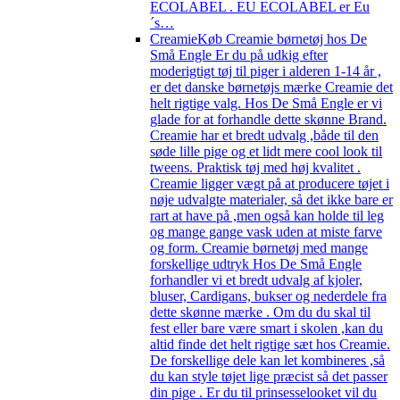
ECOLABEL . EU ECOLABEL er Eu
´s…
Creamie
Køb Creamie børnetøj hos De
Små Engle Er du på udkig efter
moderigtigt tøj til piger i alderen 1-14 år ,
er det danske børnetøjs mærke Creamie det
helt rigtige valg. Hos De Små Engle er vi
glade for at forhandle dette skønne Brand.
Creamie har et bredt udvalg ,både til den
søde lille pige og et lidt mere cool look til
tweens. Praktisk tøj med høj kvalitet .
Creamie ligger vægt på at producere tøjet i
nøje udvalgte materialer, så det ikke bare er
rart at have på ,men også kan holde til leg
og mange gange vask uden at miste farve
og form. Creamie børnetøj med mange
forskellige udtryk Hos De Små Engle
forhandler vi et bredt udvalg af kjoler,
bluser, Cardigans, bukser og nederdele fra
dette skønne mærke . Om du du skal til
fest eller bare være smart i skolen ,kan du
altid finde det helt rigtige sæt hos Creamie.
De forskellige dele kan let kombineres ,så
du kan style tøjet lige præcist så det passer
din pige . Er du til prinsesselooket vil du