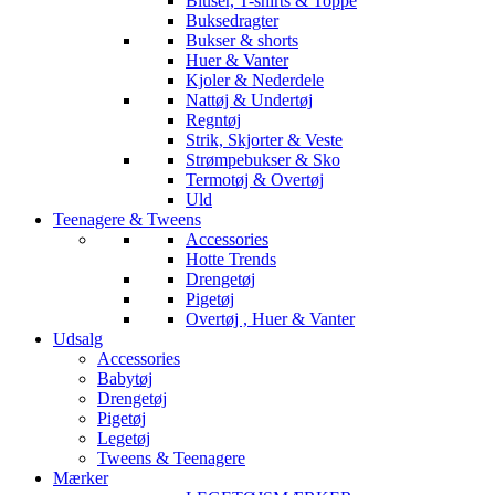
Bluser, T-shirts & Toppe
Buksedragter
Bukser & shorts
Huer & Vanter
Kjoler & Nederdele
Nattøj & Undertøj
Regntøj
Strik, Skjorter & Veste
Strømpebukser & Sko
Termotøj & Overtøj
Uld
Teenagere & Tweens
Accessories
Hotte Trends
Drengetøj
Pigetøj
Overtøj , Huer & Vanter
Udsalg
Accessories
Babytøj
Drengetøj
Pigetøj
Legetøj
Tweens & Teenagere
Mærker