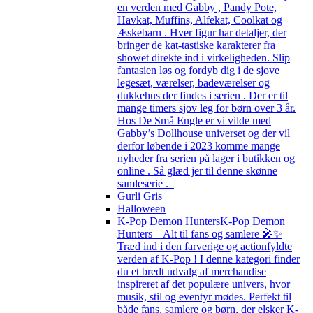
en verden med Gabby , Pandy Pote,
Havkat, Muffins, Alfekat, Coolkat og
Æskebarn . Hver figur har detaljer, der
bringer de kat-tastiske karakterer fra
showet direkte ind i virkeligheden. Slip
fantasien løs og fordyb dig i de sjove
legesæt, værelser, badeværelser og
dukkehus der findes i serien . Der er til
mange timers sjov leg for børn over 3 år.
Hos De Små Engle er vi vilde med
Gabby’s Dollhouse universet og der vil
derfor løbende i 2023 komme mange
nyheder fra serien på lager i butikken og
online . Så glæd jer til denne skønne
samleserie .
Gurli Gris
Halloween
K-Pop Demon Hunters
K-Pop Demon
Hunters – Alt til fans og samlere 🎤✨
Træd ind i den farverige og actionfyldte
verden af K-Pop ! I denne kategori finder
du et bredt udvalg af merchandise
inspireret af det populære univers, hvor
musik, stil og eventyr mødes. Perfekt til
både fans, samlere og børn, der elsker K-