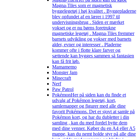
Magna-Tiles som er magnetisk
byggelegetøj i høj kvalitet . Byggepladerne
blev opfundet af en lærer i 1997 til
undervisningsbrug . Siden er mærket
vokset og er nu børns foretrukne
magnetiske legetøj . Magna-Tiles fremmer
barnets udvikling og vokser med barnets
alder, evner og interesser . Pladerne
kommer ofte i flotte klare farver og
sættende kan bygges sammen så fantasien
kan få frit løb.
Mamamemo
Monster Jam
Minecraft
Nerf
Paw Patrol
Pokémon
Her på siden kan du finde et
udvalg af Pokémon legetøj, kort,
samlemapper og figurer med alle dine
favorit Pokémons. Det er sjovt at samle på
Pokémon kort, og har du dubletter i din
samling , kan du med fordel bytte dem
med dine venner. Køber du en A4 eller A5
mappe, kan du nemt holde styr på alle dine