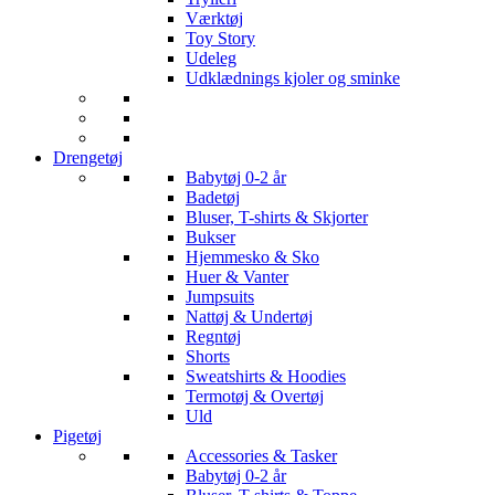
Værktøj
Toy Story
Udeleg
Udklædnings kjoler og sminke
Drengetøj
Babytøj 0-2 år
Badetøj
Bluser, T-shirts & Skjorter
Bukser
Hjemmesko & Sko
Huer & Vanter
Jumpsuits
Nattøj & Undertøj
Regntøj
Shorts
Sweatshirts & Hoodies
Termotøj & Overtøj
Uld
Pigetøj
Accessories & Tasker
Babytøj 0-2 år