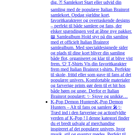
dig. 🃏 Samlekort Start eller udvid din
samling med de populære Italian Brainrot
samlekort. Opdag sjældne kort,
favoritkarakterer og overraskende designs
– perfekt til både samlere og fans, der
elsker spændingen ved at åbne nye pakker.
📖 Samlealbum Hold styr på din samling
med et officielt Italian Brainrot
samlealbum. Med specialdesignede sider
og plads til dine kort bliver din samling
både flot, organiseret og klar til at blive vist
frem. 👕 T-Shirts Vis din favoritkarakter
frem med Italian Brainrot t-shirts. Perfekte
til skole, fritid eller som gave til fans af det
populære univers. Komfortable materialer
og farverige prints gør dem til et hit hos
både børn og unge. Derfor er Italian
Brainrot populært: ✨ Sjove og unikke…
K-Pop Demon Hunters
K-Pop Demon
Hunters – Alt til fans og samlere 🎤✨
Træd ind i den farverige og actionfyldte
verden af K-Pop ! I denne kategori finder
du et bredt udvalg af merchandise
inspireret af det populære univers, hvor
musik, stil og eventyr mødes. Perfekt til