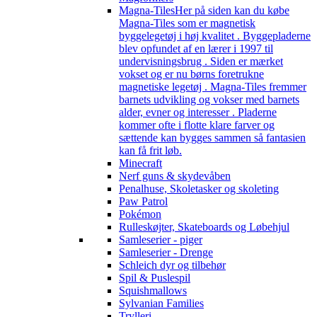
Magna-Tiles
Her på siden kan du købe
Magna-Tiles som er magnetisk
byggelegetøj i høj kvalitet . Byggepladerne
blev opfundet af en lærer i 1997 til
undervisningsbrug . Siden er mærket
vokset og er nu børns foretrukne
magnetiske legetøj . Magna-Tiles fremmer
barnets udvikling og vokser med barnets
alder, evner og interesser . Pladerne
kommer ofte i flotte klare farver og
sættende kan bygges sammen så fantasien
kan få frit løb.
Minecraft
Nerf guns & skydevåben
Penalhuse, Skoletasker og skoleting
Paw Patrol
Pokémon
Rulleskøjter, Skateboards og Løbehjul
Samleserier - piger
Samleserier - Drenge
Schleich dyr og tilbehør
Spil & Puslespil
Squishmallows
Sylvanian Families
Trylleri