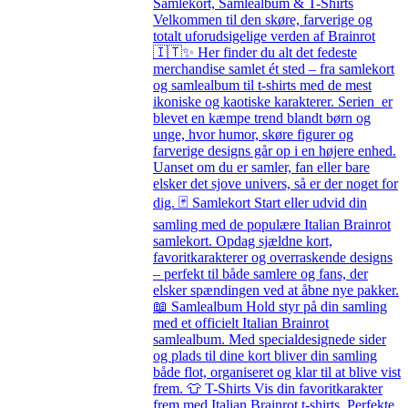
Samlekort, Samlealbum & T-Shirts
Velkommen til den skøre, farverige og
totalt uforudsigelige verden af Brainrot
🇮🇹✨ Her finder du alt det fedeste
merchandise samlet ét sted – fra samlekort
og samlealbum til t-shirts med de mest
ikoniske og kaotiske karakterer. Serien er
blevet en kæmpe trend blandt børn og
unge, hvor humor, skøre figurer og
farverige designs går op i en højere enhed.
Uanset om du er samler, fan eller bare
elsker det sjove univers, så er der noget for
dig. 🃏 Samlekort Start eller udvid din
samling med de populære Italian Brainrot
samlekort. Opdag sjældne kort,
favoritkarakterer og overraskende designs
– perfekt til både samlere og fans, der
elsker spændingen ved at åbne nye pakker.
📖 Samlealbum Hold styr på din samling
med et officielt Italian Brainrot
samlealbum. Med specialdesignede sider
og plads til dine kort bliver din samling
både flot, organiseret og klar til at blive vist
frem. 👕 T-Shirts Vis din favoritkarakter
frem med Italian Brainrot t-shirts. Perfekte