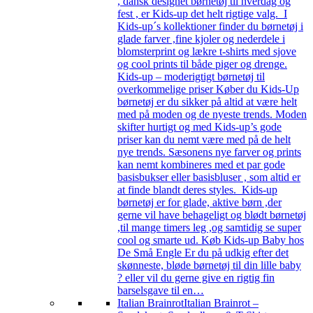
, dansk designet børnetøj til hverdag og
fest , er Kids-up det helt rigtige valg. I
Kids-up´s kollektioner finder du børnetøj i
glade farver ,fine kjoler og nederdele i
blomsterprint og lækre t-shirts med sjove
og cool prints til både piger og drenge.
Kids-up – moderigtigt børnetøj til
overkommelige priser Køber du Kids-Up
børnetøj er du sikker på altid at være helt
med på moden og de nyeste trends. Moden
skifter hurtigt og med Kids-up’s gode
priser kan du nemt være med på de helt
nye trends. Sæsonens nye farver og prints
kan nemt kombineres med et par gode
basisbukser eller basisbluser , som altid er
at finde blandt deres styles. Kids-up
børnetøj er for glade, aktive børn ,der
gerne vil have behageligt og blødt børnetøj
,til mange timers leg ,og samtidig se super
cool og smarte ud. Køb Kids-up Baby hos
De Små Engle Er du på udkig efter det
skønneste, bløde børnetøj til din lille baby
? eller vil du gerne give en rigtig fin
barselsgave til en…
Italian Brainrot
Italian Brainrot –