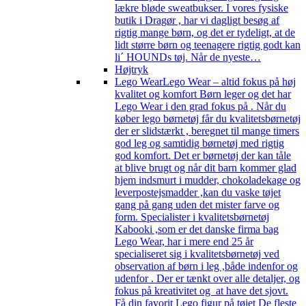
lækre bløde sweatbukser. I vores fysiske
butik i Dragør , har vi dagligt besøg af
rigtig mange børn, og det er tydeligt, at de
lidt større børn og teenagere rigtig godt kan
li´ HOUNDs tøj. Når de nyeste…
Højtryk
Lego Wear
Lego Wear – altid fokus på høj
kvalitet og komfort Børn leger og det har
Lego Wear i den grad fokus på . Når du
køber lego børnetøj får du kvalitetsbørnetøj
der er slidstærkt , beregnet til mange timers
god leg og samtidig børnetøj med rigtig
god komfort. Det er børnetøj der kan tåle
at blive brugt og når dit barn kommer glad
hjem indsmurt i mudder, chokoladekage og
leverpostejsmadder ,kan du vaske tøjet
gang på gang uden det mister farve og
form. Specialister i kvalitetsbørnetøj
Kabooki ,som er det danske firma bag
Lego Wear, har i mere end 25 år
specialiseret sig i kvalitetsbørnetøj ved
observation af børn i leg ,både indenfor og
udenfor . Der er tænkt over alle detaljer, og
fokus på kreativitet og at have det sjovt.
Få din favorit Lego figur på tøjet De fleste