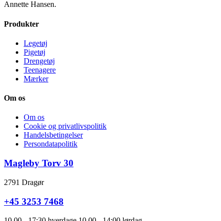
Annette Hansen.
Produkter
Legetøj
Pigetøj
Drengetøj
Teenagere
Mærker
Om os
Om os
Cookie og privatlivspolitik
Handelsbetingelser
Persondatapolitik
Magleby Torv 30
2791 Dragør
+45 3253 7468
10.00 - 17:30 hverdage 10.00 - 14:00 lørdag