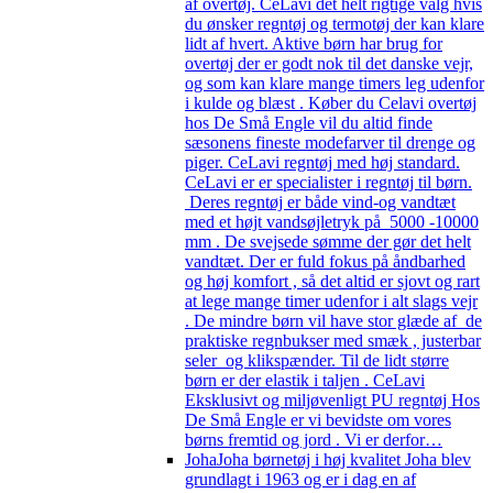
af overtøj. CeLavi det helt rigtige valg hvis
du ønsker regntøj og termotøj der kan klare
lidt af hvert. Aktive børn har brug for
overtøj der er godt nok til det danske vejr,
og som kan klare mange timers leg udenfor
i kulde og blæst . Køber du Celavi overtøj
hos De Små Engle vil du altid finde
sæsonens fineste modefarver til drenge og
piger. CeLavi regntøj med høj standard.
CeLavi er er specialister i regntøj til børn.
Deres regntøj er både vind-og vandtæt
med et højt vandsøjletryk på 5000 -10000
mm . De svejsede sømme der gør det helt
vandtæt. Der er fuld fokus på åndbarhed
og høj komfort , så det altid er sjovt og rart
at lege mange timer udenfor i alt slags vejr
. De mindre børn vil have stor glæde af de
praktiske regnbukser med smæk , justerbar
seler og klikspænder. Til de lidt større
børn er der elastik i taljen . CeLavi
Eksklusivt og miljøvenligt PU regntøj Hos
De Små Engle er vi bevidste om vores
børns fremtid og jord . Vi er derfor…
Joha
Joha børnetøj i høj kvalitet Joha blev
grundlagt i 1963 og er i dag en af