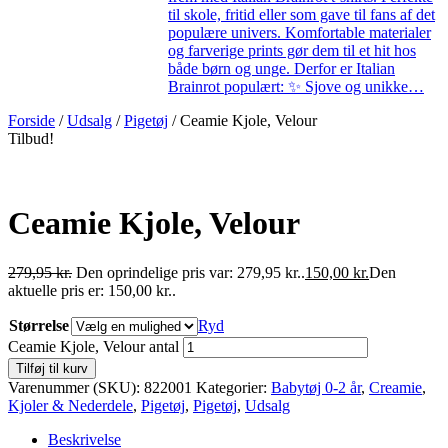
til skole, fritid eller som gave til fans af det
populære univers. Komfortable materialer
og farverige prints gør dem til et hit hos
både børn og unge. Derfor er Italian
Brainrot populært: ✨ Sjove og unikke…
Forside
/
Udsalg
/
Pigetøj
/ Ceamie Kjole, Velour
Tilbud!
Ceamie Kjole, Velour
279,95
kr.
Den oprindelige pris var: 279,95 kr..
150,00
kr.
Den
aktuelle pris er: 150,00 kr..
Størrelse
Ryd
Ceamie Kjole, Velour antal
Tilføj til kurv
Varenummer (SKU):
822001
Kategorier:
Babytøj 0-2 år
,
Creamie
,
Kjoler & Nederdele
,
Pigetøj
,
Pigetøj
,
Udsalg
Beskrivelse