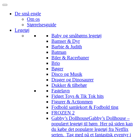
De små engle
Om os
Størrelsesguide
Legetøj
Baby og småbørns legetøj
Bamser & Dyr
Barbie & Judith
Batman
Biler & Racerbaner
Brio
Bøger
Disco og Musik
Drager og Dinosaurer
Dukker & tilbehør
Fastelavn
Fidget Toys & Tik Tok hits
Figurer & Actionmen
Fodbold samlekort & Fodbold ting
FROZEN 2
Gabby’s Dollhouse
Gabby’s Dollhouse –
populært legetøj til børn Her på siden kan
du købe det populære legetøj fra Netflix
serien. Tag med på et fantastisk eventyr i