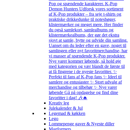
Pop og spændende karakterer. K-Pop
Demon Hunters Udforsk vores sortiment
af K-Pop produkter – fra seje t-shirts og
praktiske drikkedunke til notesbøger,
klistermærker og meget mere. Her finder
du også samlekort, samlealbums og
klistermærkealbums, der gør det ekstra
sjovt at samle, bytte og udvide din samling.
Uanset om du leder efter en gave, noget til
samlingen eller nyt favoritmerchandise, har
vi masser af spændende K-Pop produkter.
Nye varer kommer løbende, så hold øje
med kategorien og vær blandt de første til
at få fingrene i de nyeste favoritter. ✨
Perfekt til fans af K-Pop fans ✨ Ideel til
samlere og entusiaster ✨ Stort udvalg af
merchandise og tilbehør ✨ Nye varer
løbende Gå på opdagelse og find dine
favoritter i dag! 🎶🔥
Kreativ leg
Julekalender & Jul
Legemad & køkken
Lego
Lommepenge gaver & Nyeste diller
Magformers