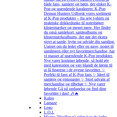
både fans, samlere og børn, der elsker K-
Pop og spændende karakterer. K-Pop
Demon Hunters Udforsk vores sortiment
af K-Pop produkter – fra seje t-shirts og
praktiske drikkedunke til notesbøger,
klistermærker og meget mere. Her finder
du også samlekort, samlealbums og
klistermærkealbums, der gør det ekstra
sjovt at samle, bytte og udvide din samling.
Uanset om du leder efter en gave, noget til
samlingen eller nyt favoritmerchandise, har
vi masser af spændende K-Pop produkter.
Nye varer kommer løbende, så hold øje
med kategorien og vær blandt de første til
at få fingrene i de nyeste favoritter. ✨
Perfekt til fans af K-Pop fans ✨ Ideel til
samlere og entusiaster ✨ Stort udvalg af
merchandise og tilbehør ✨ Nye varer
løbende Gå på opdagelse og find dine
favoritter i dag! 🎶🔥
Kaloo
Lamaze
Lego
L.O.L
Magna-Tiles
Her på siden kan du købe