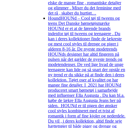
elske de mange fine , romantiske detaljer
og glimmer . Mixer du det feminine med
det rå , skaber du hurtigt…
Hound
HOUNd – Cool tøj til tweens og
teens Det Danske børnetøjsmærke
HOUNd er et at de førende brands
indenfor tøj til tweens og teenagere . Du
kan i deres kollektioner finde de lækreste
og mest cool styles til drenge og piger i
alderen 8-16 år. De nyeste modetrends
HOUNds designer har altid fingeren på
pulsen når det gælder de nyeste trends og
modetendenser. De ved lige hvad de unge
teenagere kan lide og så snart der opstår en
ny trend er du sikke på at finde den i deres
kolIektion. Tøjet oser af kvalitet og har
mange fine detaljer. I 2021 har HOUNd
produceret smart børnetøj i samarbejde
med influenser Ella Augusta . Du kan bl.a.
købe de lækre Ella Augusta Jeans her på
siden. HOUNd er til pigen der ønsker
cool styles kombineret med et tvist af
romantik i form af fine kjoler og nederdele.
Du vil , i deres kollektion, altid finde seje
hættetrøjer til både piger og drenge og