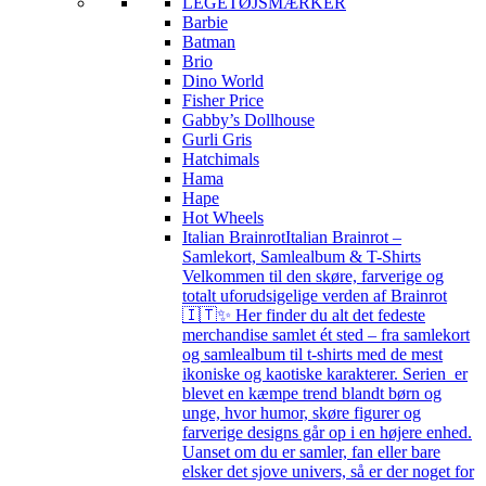
LEGETØJSMÆRKER
Barbie
Batman
Brio
Dino World
Fisher Price
Gabby’s Dollhouse
Gurli Gris
Hatchimals
Hama
Hape
Hot Wheels
Italian Brainrot
Italian Brainrot –
Samlekort, Samlealbum & T-Shirts
Velkommen til den skøre, farverige og
totalt uforudsigelige verden af Brainrot
🇮🇹✨ Her finder du alt det fedeste
merchandise samlet ét sted – fra samlekort
og samlealbum til t-shirts med de mest
ikoniske og kaotiske karakterer. Serien er
blevet en kæmpe trend blandt børn og
unge, hvor humor, skøre figurer og
farverige designs går op i en højere enhed.
Uanset om du er samler, fan eller bare
elsker det sjove univers, så er der noget for