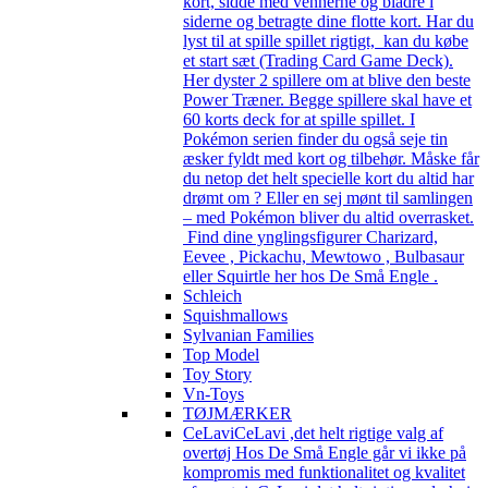
kort, sidde med vennerne og bladre i
siderne og betragte dine flotte kort. Har du
lyst til at spille spillet rigtigt, kan du købe
et start sæt (Trading Card Game Deck).
Her dyster 2 spillere om at blive den beste
Power Træner. Begge spillere skal have et
60 korts deck for at spille spillet. I
Pokémon serien finder du også seje tin
æsker fyldt med kort og tilbehør. Måske får
du netop det helt specielle kort du altid har
drømt om ? Eller en sej mønt til samlingen
– med Pokémon bliver du altid overrasket.
Find dine ynglingsfigurer Charizard,
Eevee , Pickachu, Mewtowo , Bulbasaur
eller Squirtle her hos De Små Engle .
Schleich
Squishmallows
Sylvanian Families
Top Model
Toy Story
Vn-Toys
TØJMÆRKER
CeLavi
CeLavi ,det helt rigtige valg af
overtøj Hos De Små Engle går vi ikke på
kompromis med funktionalitet og kvalitet