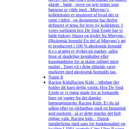
glæde . Søde , sjove og seje prints som
børnene er vilde med . Minymo´s
kollektioner er inspireret af hvad der er
oppe i tiden, og designerne har derfor
defineret et tema for hver ny kollektion. I
vores sortiment hos De Små Engle har vi
både bukser, bluser og kjoler fra Minymo .
Økologisk bomuld En del af Minymo´s tøj
er produceret i 100 % økologisk bomuld
d.v.s at tøjet er dyrket på marker ,uden
brug af skadelige kemikalier eller
kunstgødning for at skåne miljøet mest
muligt . Tøjet vil i dette tilfælde være
markeret med økologisk bomulds tag.
Name It
Racing Kids
Racing Kids – tilbehør der
holder dit barn dejlig varmt. Hos De Små
Engle er vi rigtig glade for at forhandle
huer og vanter fra det danske
børnetøjsmærke Racing Kids. Er du på
udkig efter en elefanthue med en fantastisk
god pasform , så er dette mærke det helt
rigtige valg. Racing kids – Dansk
familiefirma med sans for funktionalitet og
kvalitet I 1991 startede Gitte Uhre Racing