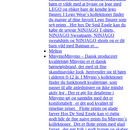
børn er vilde med at bygge og lege med
LEGO og elsker bare de kendte lego
figurer. I Lego Wear´s kollektioner finder
du mange af dine favorit Lego figurer som
sejt prints . Her hos De Små Engle kan du
købe de sejeste NINJAGO T-shirts,
NINJAGO Sweatpants, NINJAGO
sweatshirts og NINJAGO shorts og er dit
barn vild med Batman er…
Melton
Minymo
Minymo – Dansk produceret
kvalitetstøj Minymo er et dansk
børnetøjsbrand, der med sit fine
skandinaviske look ,henvender sig til børn
i alderen 0-12 år. I Miymo´s kollektioner
finder du funktionelt kvalitetstøj, som
passer til alle anledninger og ikke mindst
aktiv leg . Der er øje for detaljerne i
Minymo tøj og samtidig med det er
komfortabelt , er det god kvalitet til
rimelige priser. Flotte prints og glade
farver Hos De Små Engle kan vi rigtig
godt lide de fine naive prints fra Minymo´s
kollektioner. Det er flotte prints med glad
farver, der gør folk i godt humør og skaber