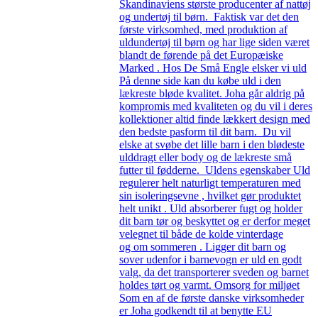
Skandinaviens største producenter af nattøj
og undertøj til børn. Faktisk var det den
første virksomhed, med produktion af
uldundertøj til børn og har lige siden været
blandt de førende på det Europæiske
Marked . Hos De Små Engle elsker vi uld
På denne side kan du købe uld i den
lækreste bløde kvalitet. Joha går aldrig på
kompromis med kvaliteten og du vil i deres
kollektioner altid finde lækkert design med
den bedste pasform til dit barn. Du vil
elske at svøbe det lille barn i den blødeste
ulddragt eller body og de lækreste små
futter til fødderne. Uldens egenskaber Uld
regulerer helt naturligt temperaturen med
sin isoleringsevne , hvilket gør produktet
helt unikt . Uld absorberer fugt og holder
dit barn tør og beskyttet og er derfor meget
velegnet til både de kolde vinterdage
og om sommeren . Ligger dit barn og
sover udenfor i barnevogn er uld en godt
valg, da det transporterer sveden og barnet
holdes tørt og varmt. Omsorg for miljøet
Som en af de første danske virksomheder
er Joha godkendt til at benytte EU