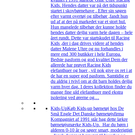
Kids. Hendes datter var på det tidspunkt
startet i skovbørnehave . Efter sin søgen
efter varmt overtøj og tilbehør ,fandt hun
ud af at der på markedet var et stort hul.
Hun manglede tilbehør der kunne holde
hendes datter dejlig varm hele dagen – hele
året rundt. Dette var startskudet til Racing
Kids ,der i dag drives videre af hendes
datter Malene Uhre og nu forhandles i
mere end 300 butikker i hele Europa.
Bedste pasform og god kvalitet Dem der
allerede har prøvet Racing Kids
elefanthuer og huer , vil nok give os ret i at
de har en super god pasform. Samtidig er
du aldrig i tvivl om at dit barn holdes dejlig
varm hver dag. I deres kollektion finder du
mange fine uld elefanthuer med ekstra
isolering ved ørerne og…
Kids-Up
Køb Kids-up børnetøj hos De
Små Engle Det Danske børnetøjsfirma
Kompagniet af 1991 står bag dette lækre
børnetøjsmærke Kids-Up. Har du børn i
alderen 0-10 år og søger smart, moderigtigt