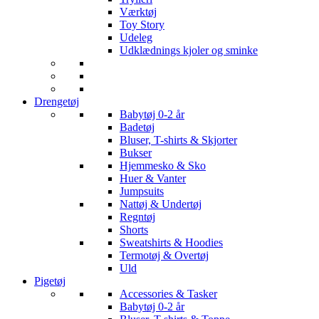
Værktøj
Toy Story
Udeleg
Udklædnings kjoler og sminke
Drengetøj
Babytøj 0-2 år
Badetøj
Bluser, T-shirts & Skjorter
Bukser
Hjemmesko & Sko
Huer & Vanter
Jumpsuits
Nattøj & Undertøj
Regntøj
Shorts
Sweatshirts & Hoodies
Termotøj & Overtøj
Uld
Pigetøj
Accessories & Tasker
Babytøj 0-2 år