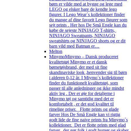
børn er vilde med at bygge og lege med
LEGO og elsker bare de kendte lego
figurer. I Lego Wear´s kollektioner finder
du mange af dine favorit Lego figurer som
sejt prints . Her hos De Små Engle kan du
købe de sejeste NINJAGO T-shirts,
NINJAGO Sweatpants, NINJAGO
sweatshirts og NINJAGO shorts og er dit
barn vild med Batman er…
Melton
Minymo
Minymo – Dansk produceret
kvalitetstøj Minymo er et dansk
børnetøjsbrand, der med sit fine
skandinaviske look ,henvender sig til børn
i alderen 0-12 år. I Miymo´s kollektioner
finder du funktionelt kvalitetstøj, som
passer til alle anledninger og ikke mindst
aktiv leg . Der er øje for detaljerne i
Minymo tøj og samtidig med det er
komfortabelt , er det god kvalitet til
rimelige priser. Flotte prints og glade
farver Hos De Små Engle kan vi rigtig
godt lide de fine naive prints fra Minymo´s
kollektioner. Det er flotte prints med glad
farver, der gør folk i godt humør og skaber