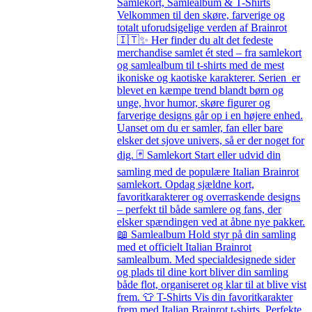
Samlekort, Samlealbum & T-Shirts
Velkommen til den skøre, farverige og
totalt uforudsigelige verden af Brainrot
🇮🇹✨ Her finder du alt det fedeste
merchandise samlet ét sted – fra samlekort
og samlealbum til t-shirts med de mest
ikoniske og kaotiske karakterer. Serien er
blevet en kæmpe trend blandt børn og
unge, hvor humor, skøre figurer og
farverige designs går op i en højere enhed.
Uanset om du er samler, fan eller bare
elsker det sjove univers, så er der noget for
dig. 🃏 Samlekort Start eller udvid din
samling med de populære Italian Brainrot
samlekort. Opdag sjældne kort,
favoritkarakterer og overraskende designs
– perfekt til både samlere og fans, der
elsker spændingen ved at åbne nye pakker.
📖 Samlealbum Hold styr på din samling
med et officielt Italian Brainrot
samlealbum. Med specialdesignede sider
og plads til dine kort bliver din samling
både flot, organiseret og klar til at blive vist
frem. 👕 T-Shirts Vis din favoritkarakter
frem med Italian Brainrot t-shirts. Perfekte