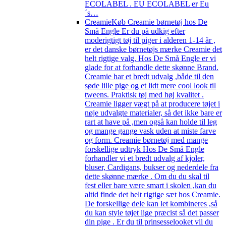
ECOLABEL . EU ECOLABEL er Eu
´s…
Creamie
Køb Creamie børnetøj hos De
Små Engle Er du på udkig efter
moderigtigt tøj til piger i alderen 1-14 år ,
er det danske børnetøjs mærke Creamie det
helt rigtige valg. Hos De Små Engle er vi
glade for at forhandle dette skønne Brand.
Creamie har et bredt udvalg ,både til den
søde lille pige og et lidt mere cool look til
tweens. Praktisk tøj med høj kvalitet .
Creamie ligger vægt på at producere tøjet i
nøje udvalgte materialer, så det ikke bare er
rart at have på ,men også kan holde til leg
og mange gange vask uden at miste farve
og form. Creamie børnetøj med mange
forskellige udtryk Hos De Små Engle
forhandler vi et bredt udvalg af kjoler,
bluser, Cardigans, bukser og nederdele fra
dette skønne mærke . Om du du skal til
fest eller bare være smart i skolen ,kan du
altid finde det helt rigtige sæt hos Creamie.
De forskellige dele kan let kombineres ,så
du kan style tøjet lige præcist så det passer
din pige . Er du til prinsesselooket vil du