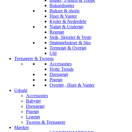
Bluser, T-shirts & Toppe
Buksedragter
Bukser & shorts
Huer & Vanter
Kjoler & Nederdele
Nattøj & Undertøj
Regntøj
Strik, Skjorter & Veste
Strømpebukser & Sko
Termotøj & Overtøj
Uld
Teenagere & Tweens
Accessories
Hotte Trends
Drengetøj
Pigetøj
Overtøj , Huer & Vanter
Udsalg
Accessories
Babytøj
Drengetøj
Pigetøj
Legetøj
Tweens & Teenagere
Mærker