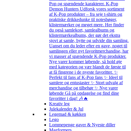
Pop og spændende karakterer. K-Pop
Demon Hunters Udforsk vores sortiment
af K-Pop produkter – fra seje t-shirts og
praktiske drikkedunke til notesbøger,
klistermærker og meget mere. Her finder
du også samlekort, samlealbums og
klistermærkealbums, der gør det ekstra
sjovt at samle, bytte og udvide din samling.
Uanset om du leder efter en gave, noget til
samlingen eller nyt favoritmerchandise, har
vi masser af spændende K-Pop produkter.
Nye varer kommer løbende, så hold øje
med kategorien og vær blandt de første til
at få fingrene i de nyeste favoritter. ✨
Perfekt til fans af K-Pop fans ✨ Ideel til
samlere og entusiaster ✨ Stort udvalg af
merchandise og tilbehør ✨ Nye varer
løbende Gå på opdagelse og find dine
favoritter i dag! 🎶🔥
Kreativ leg
Julekalender & Jul
Legemad & køkken
Lego
Lommepenge gaver & Nyeste diller
Magformers