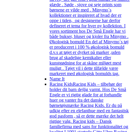
glæde . Søde , sjove og seje prints som
børnene er vilde med . Minymo´s
kollektioner er inspireret af hvad der er
oppe i tiden, og designerne har derfor
defineret et tema for hver ny kollektion. I
vores sortiment hos De Små Engle har vi
både bukser, bluser og kjoler fra Minymo .
Økologisk bomuld En del af Minymo´s tøj
er produceret i 100 % økologisk bomuld
d.v.s at tøjet er dyrket på marker ,uden
brug af skadelige kemikalier eller
kunstgødning for at skåne miljøet mest
muligt . Tøjet vil i dette tilfælde være
markeret med økologisk bomulds tag.
Name It
Racing Kids
Racing Kids – tilbehør der
holder dit barn dejlig varmt. Hos De Små
Engle er vi rigtig glade for at forhandle
huer og vanter fra det danske
børnetøjsmærke Racing Kids. Er du på
udkig efter en elefanthue med en fantastisk
god pasform , så er dette mærke det helt
rigtige valg. Racing kids – Dansk
familiefirma med sans for funktionalitet og
kvalitet I 1991 startede Gitte Uhre Racing