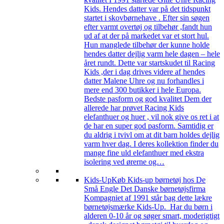
Kids. Hendes datter var på det tidspunkt
startet i skovbørnehave . Efter sin søgen
efter varmt overtøj og tilbehør ,fandt hun
ud af at der på markedet var et stort hul.
Hun manglede tilbehør der kunne holde
hendes datter dejlig varm hele dagen – hele
året rundt. Dette var startskudet til Racing
Kids ,der i dag drives videre af hendes
datter Malene Uhre og nu forhandles i
mere end 300 butikker i hele Europa.
Bedste pasform og god kvalitet Dem der
allerede har prøvet Racing Kids
elefanthuer og huer , vil nok give os ret i at
de har en super god pasform. Samtidig er
du aldrig i tvivl om at dit barn holdes dejlig
varm hver dag. I deres kollektion finder du
mange fine uld elefanthuer med ekstra
isolering ved ørerne og…
Kids-Up
Køb Kids-up børnetøj hos De
Små Engle Det Danske børnetøjsfirma
Kompagniet af 1991 står bag dette lækre
børnetøjsmærke Kids-Up. Har du børn i
alderen 0-10 år og søger smart, moderigtigt