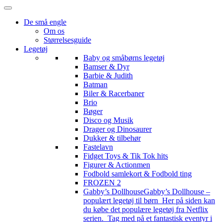
De små engle
Om os
Størrelsesguide
Legetøj
Baby og småbørns legetøj
Bamser & Dyr
Barbie & Judith
Batman
Biler & Racerbaner
Brio
Bøger
Disco og Musik
Drager og Dinosaurer
Dukker & tilbehør
Fastelavn
Fidget Toys & Tik Tok hits
Figurer & Actionmen
Fodbold samlekort & Fodbold ting
FROZEN 2
Gabby’s Dollhouse
Gabby’s Dollhouse –
populært legetøj til børn Her på siden kan
du købe det populære legetøj fra Netflix
serien. Tag med på et fantastisk eventyr i