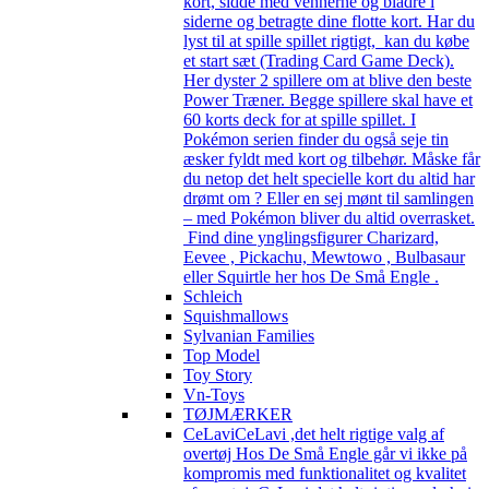
kort, sidde med vennerne og bladre i
siderne og betragte dine flotte kort. Har du
lyst til at spille spillet rigtigt, kan du købe
et start sæt (Trading Card Game Deck).
Her dyster 2 spillere om at blive den beste
Power Træner. Begge spillere skal have et
60 korts deck for at spille spillet. I
Pokémon serien finder du også seje tin
æsker fyldt med kort og tilbehør. Måske får
du netop det helt specielle kort du altid har
drømt om ? Eller en sej mønt til samlingen
– med Pokémon bliver du altid overrasket.
Find dine ynglingsfigurer Charizard,
Eevee , Pickachu, Mewtowo , Bulbasaur
eller Squirtle her hos De Små Engle .
Schleich
Squishmallows
Sylvanian Families
Top Model
Toy Story
Vn-Toys
TØJMÆRKER
CeLavi
CeLavi ,det helt rigtige valg af
overtøj Hos De Små Engle går vi ikke på
kompromis med funktionalitet og kvalitet