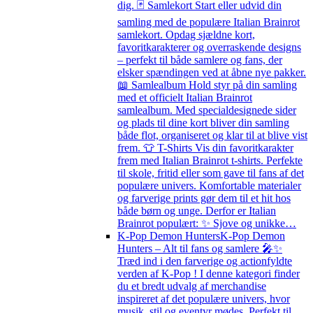
dig. 🃏 Samlekort Start eller udvid din
samling med de populære Italian Brainrot
samlekort. Opdag sjældne kort,
favoritkarakterer og overraskende designs
– perfekt til både samlere og fans, der
elsker spændingen ved at åbne nye pakker.
📖 Samlealbum Hold styr på din samling
med et officielt Italian Brainrot
samlealbum. Med specialdesignede sider
og plads til dine kort bliver din samling
både flot, organiseret og klar til at blive vist
frem. 👕 T-Shirts Vis din favoritkarakter
frem med Italian Brainrot t-shirts. Perfekte
til skole, fritid eller som gave til fans af det
populære univers. Komfortable materialer
og farverige prints gør dem til et hit hos
både børn og unge. Derfor er Italian
Brainrot populært: ✨ Sjove og unikke…
K-Pop Demon Hunters
K-Pop Demon
Hunters – Alt til fans og samlere 🎤✨
Træd ind i den farverige og actionfyldte
verden af K-Pop ! I denne kategori finder
du et bredt udvalg af merchandise
inspireret af det populære univers, hvor
musik, stil og eventyr mødes. Perfekt til