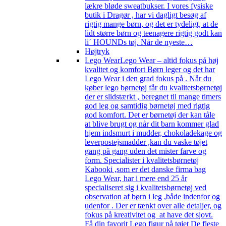
lækre bløde sweatbukser. I vores fysiske
butik i Dragør , har vi dagligt besøg af
rigtig mange børn, og det er tydeligt, at de
lidt større børn og teenagere rigtig godt kan
li´ HOUNDs tøj. Når de nyeste…
Højtryk
Lego Wear
Lego Wear – altid fokus på høj
kvalitet og komfort Børn leger og det har
Lego Wear i den grad fokus på . Når du
køber lego børnetøj får du kvalitetsbørnetøj
der er slidstærkt , beregnet til mange timers
god leg og samtidig børnetøj med rigtig
god komfort. Det er børnetøj der kan tåle
at blive brugt og når dit barn kommer glad
hjem indsmurt i mudder, chokoladekage og
leverpostejsmadder ,kan du vaske tøjet
gang på gang uden det mister farve og
form. Specialister i kvalitetsbørnetøj
Kabooki ,som er det danske firma bag
Lego Wear, har i mere end 25 år
specialiseret sig i kvalitetsbørnetøj ved
observation af børn i leg ,både indenfor og
udenfor . Der er tænkt over alle detaljer, og
fokus på kreativitet og at have det sjovt.
Få din favorit Lego figur på tøjet De fleste