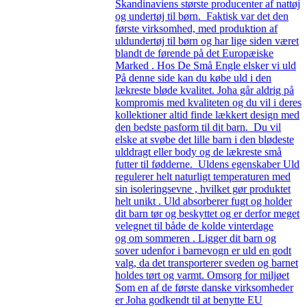
Skandinaviens største producenter af nattøj
og undertøj til børn. Faktisk var det den
første virksomhed, med produktion af
uldundertøj til børn og har lige siden været
blandt de førende på det Europæiske
Marked . Hos De Små Engle elsker vi uld
På denne side kan du købe uld i den
lækreste bløde kvalitet. Joha går aldrig på
kompromis med kvaliteten og du vil i deres
kollektioner altid finde lækkert design med
den bedste pasform til dit barn. Du vil
elske at svøbe det lille barn i den blødeste
ulddragt eller body og de lækreste små
futter til fødderne. Uldens egenskaber Uld
regulerer helt naturligt temperaturen med
sin isoleringsevne , hvilket gør produktet
helt unikt . Uld absorberer fugt og holder
dit barn tør og beskyttet og er derfor meget
velegnet til både de kolde vinterdage
og om sommeren . Ligger dit barn og
sover udenfor i barnevogn er uld en godt
valg, da det transporterer sveden og barnet
holdes tørt og varmt. Omsorg for miljøet
Som en af de første danske virksomheder
er Joha godkendt til at benytte EU