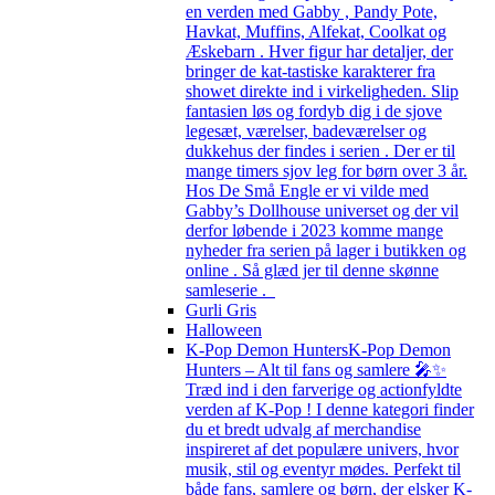
en verden med Gabby , Pandy Pote,
Havkat, Muffins, Alfekat, Coolkat og
Æskebarn . Hver figur har detaljer, der
bringer de kat-tastiske karakterer fra
showet direkte ind i virkeligheden. Slip
fantasien løs og fordyb dig i de sjove
legesæt, værelser, badeværelser og
dukkehus der findes i serien . Der er til
mange timers sjov leg for børn over 3 år.
Hos De Små Engle er vi vilde med
Gabby’s Dollhouse universet og der vil
derfor løbende i 2023 komme mange
nyheder fra serien på lager i butikken og
online . Så glæd jer til denne skønne
samleserie .
Gurli Gris
Halloween
K-Pop Demon Hunters
K-Pop Demon
Hunters – Alt til fans og samlere 🎤✨
Træd ind i den farverige og actionfyldte
verden af K-Pop ! I denne kategori finder
du et bredt udvalg af merchandise
inspireret af det populære univers, hvor
musik, stil og eventyr mødes. Perfekt til
både fans, samlere og børn, der elsker K-