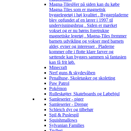
Magna-Tiles
Her på siden kan du købe
Magna-Tiles som er magnetisk
byggelegetøj i høj kvalitet . Byggepladerne
blev opfundet af en lærer i 1997 til
undervisningsbrug . Siden er mærket
vokset og er nu børns foretrukne
magnetiske legetøj . Magna-Tiles fremmer
barnets udvikling og vokser med barnets
alder, evner og interesser . Pladerne
kommer ofte i flotte klare farver og
sættende kan bygges sammen så fantasien
kan få frit løb.
Minecraft
Nerf guns & skydevåben
Penalhuse, Skoletasker og skoleting
Paw Patrol
Pokémon
Rulleskøjter, Skateboards og Løbehjul
Samleserier - piger
Samleserier - Drenge
Schleich dyr og tilbehør
Spil & Puslespil
Squishmallows
Sylvanian Families
Trylleri