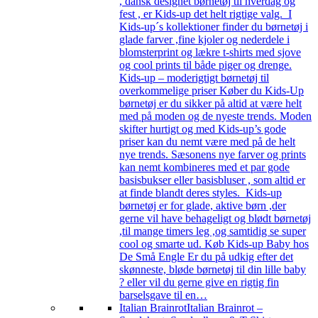
, dansk designet børnetøj til hverdag og
fest , er Kids-up det helt rigtige valg. I
Kids-up´s kollektioner finder du børnetøj i
glade farver ,fine kjoler og nederdele i
blomsterprint og lækre t-shirts med sjove
og cool prints til både piger og drenge.
Kids-up – moderigtigt børnetøj til
overkommelige priser Køber du Kids-Up
børnetøj er du sikker på altid at være helt
med på moden og de nyeste trends. Moden
skifter hurtigt og med Kids-up’s gode
priser kan du nemt være med på de helt
nye trends. Sæsonens nye farver og prints
kan nemt kombineres med et par gode
basisbukser eller basisbluser , som altid er
at finde blandt deres styles. Kids-up
børnetøj er for glade, aktive børn ,der
gerne vil have behageligt og blødt børnetøj
,til mange timers leg ,og samtidig se super
cool og smarte ud. Køb Kids-up Baby hos
De Små Engle Er du på udkig efter det
skønneste, bløde børnetøj til din lille baby
? eller vil du gerne give en rigtig fin
barselsgave til en…
Italian Brainrot
Italian Brainrot –