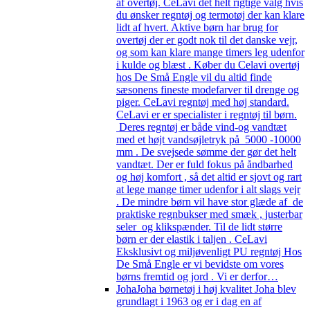
af overtøj. CeLavi det helt rigtige valg hvis
du ønsker regntøj og termotøj der kan klare
lidt af hvert. Aktive børn har brug for
overtøj der er godt nok til det danske vejr,
og som kan klare mange timers leg udenfor
i kulde og blæst . Køber du Celavi overtøj
hos De Små Engle vil du altid finde
sæsonens fineste modefarver til drenge og
piger. CeLavi regntøj med høj standard.
CeLavi er er specialister i regntøj til børn.
Deres regntøj er både vind-og vandtæt
med et højt vandsøjletryk på 5000 -10000
mm . De svejsede sømme der gør det helt
vandtæt. Der er fuld fokus på åndbarhed
og høj komfort , så det altid er sjovt og rart
at lege mange timer udenfor i alt slags vejr
. De mindre børn vil have stor glæde af de
praktiske regnbukser med smæk , justerbar
seler og klikspænder. Til de lidt større
børn er der elastik i taljen . CeLavi
Eksklusivt og miljøvenligt PU regntøj Hos
De Små Engle er vi bevidste om vores
børns fremtid og jord . Vi er derfor…
Joha
Joha børnetøj i høj kvalitet Joha blev
grundlagt i 1963 og er i dag en af