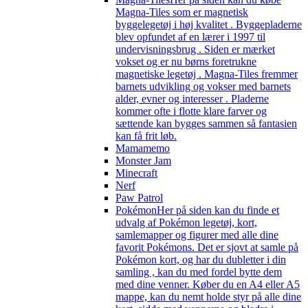
Magna-Tiles som er magnetisk
byggelegetøj i høj kvalitet . Byggepladerne
blev opfundet af en lærer i 1997 til
undervisningsbrug . Siden er mærket
vokset og er nu børns foretrukne
magnetiske legetøj . Magna-Tiles fremmer
barnets udvikling og vokser med barnets
alder, evner og interesser . Pladerne
kommer ofte i flotte klare farver og
sættende kan bygges sammen så fantasien
kan få frit løb.
Mamamemo
Monster Jam
Minecraft
Nerf
Paw Patrol
Pokémon
Her på siden kan du finde et
udvalg af Pokémon legetøj, kort,
samlemapper og figurer med alle dine
favorit Pokémons. Det er sjovt at samle på
Pokémon kort, og har du dubletter i din
samling , kan du med fordel bytte dem
med dine venner. Køber du en A4 eller A5
mappe, kan du nemt holde styr på alle dine