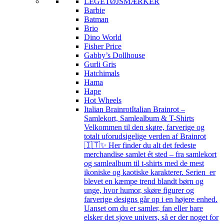
LEGETØJSMÆRKER
Barbie
Batman
Brio
Dino World
Fisher Price
Gabby’s Dollhouse
Gurli Gris
Hatchimals
Hama
Hape
Hot Wheels
Italian Brainrot
Italian Brainrot –
Samlekort, Samlealbum & T-Shirts
Velkommen til den skøre, farverige og
totalt uforudsigelige verden af Brainrot
🇮🇹✨ Her finder du alt det fedeste
merchandise samlet ét sted – fra samlekort
og samlealbum til t-shirts med de mest
ikoniske og kaotiske karakterer. Serien er
blevet en kæmpe trend blandt børn og
unge, hvor humor, skøre figurer og
farverige designs går op i en højere enhed.
Uanset om du er samler, fan eller bare
elsker det sjove univers, så er der noget for