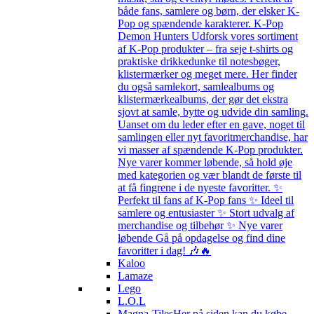
både fans, samlere og børn, der elsker K-
Pop og spændende karakterer. K-Pop
Demon Hunters Udforsk vores sortiment
af K-Pop produkter – fra seje t-shirts og
praktiske drikkedunke til notesbøger,
klistermærker og meget mere. Her finder
du også samlekort, samlealbums og
klistermærkealbums, der gør det ekstra
sjovt at samle, bytte og udvide din samling.
Uanset om du leder efter en gave, noget til
samlingen eller nyt favoritmerchandise, har
vi masser af spændende K-Pop produkter.
Nye varer kommer løbende, så hold øje
med kategorien og vær blandt de første til
at få fingrene i de nyeste favoritter. ✨
Perfekt til fans af K-Pop fans ✨ Ideel til
samlere og entusiaster ✨ Stort udvalg af
merchandise og tilbehør ✨ Nye varer
løbende Gå på opdagelse og find dine
favoritter i dag! 🎶🔥
Kaloo
Lamaze
Lego
L.O.L
Magna-Tiles
Her på siden kan du købe