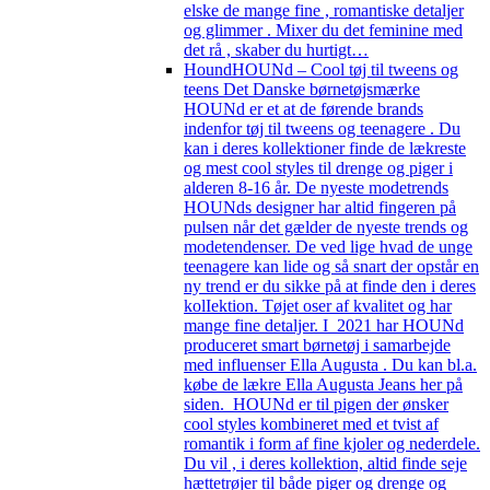
elske de mange fine , romantiske detaljer
og glimmer . Mixer du det feminine med
det rå , skaber du hurtigt…
Hound
HOUNd – Cool tøj til tweens og
teens Det Danske børnetøjsmærke
HOUNd er et at de førende brands
indenfor tøj til tweens og teenagere . Du
kan i deres kollektioner finde de lækreste
og mest cool styles til drenge og piger i
alderen 8-16 år. De nyeste modetrends
HOUNds designer har altid fingeren på
pulsen når det gælder de nyeste trends og
modetendenser. De ved lige hvad de unge
teenagere kan lide og så snart der opstår en
ny trend er du sikke på at finde den i deres
kolIektion. Tøjet oser af kvalitet og har
mange fine detaljer. I 2021 har HOUNd
produceret smart børnetøj i samarbejde
med influenser Ella Augusta . Du kan bl.a.
købe de lækre Ella Augusta Jeans her på
siden. HOUNd er til pigen der ønsker
cool styles kombineret med et tvist af
romantik i form af fine kjoler og nederdele.
Du vil , i deres kollektion, altid finde seje
hættetrøjer til både piger og drenge og