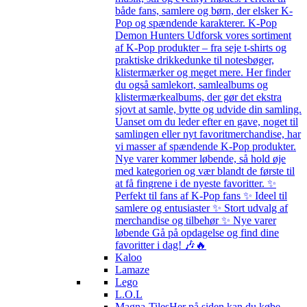
både fans, samlere og børn, der elsker K-
Pop og spændende karakterer. K-Pop
Demon Hunters Udforsk vores sortiment
af K-Pop produkter – fra seje t-shirts og
praktiske drikkedunke til notesbøger,
klistermærker og meget mere. Her finder
du også samlekort, samlealbums og
klistermærkealbums, der gør det ekstra
sjovt at samle, bytte og udvide din samling.
Uanset om du leder efter en gave, noget til
samlingen eller nyt favoritmerchandise, har
vi masser af spændende K-Pop produkter.
Nye varer kommer løbende, så hold øje
med kategorien og vær blandt de første til
at få fingrene i de nyeste favoritter. ✨
Perfekt til fans af K-Pop fans ✨ Ideel til
samlere og entusiaster ✨ Stort udvalg af
merchandise og tilbehør ✨ Nye varer
løbende Gå på opdagelse og find dine
favoritter i dag! 🎶🔥
Kaloo
Lamaze
Lego
L.O.L
Magna-Tiles
Her på siden kan du købe