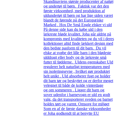
Skandinaviens største producenter af nattøj
og undertøj til børn. Faktisk var det den
første virksomhed, med produktion af
uldundertøj til børn og har lige siden været
blandt de førende på det Europæiske
Marked . Hos De Små Engle elsker vi uld
På denne side kan du købe uld i den
lækreste bløde kvalitet. Joha går aldrig på
kompromis med kvaliteten og du vil i deres
kollektioner altid finde lækkert design med
den bedste pasform til dit barn. Du vil
elske at svøbe det lille barn i den blødeste
ulddragt eller body og de lækreste små
futter til fødderne. Uldens egenskaber Uld
regulerer helt naturligt temperaturen med
sin isoleringsevne , hvilket gør produktet
helt unikt . Uld absorberer fugt og holder
dit barn tør og beskyttet og er derfor meget
velegnet til både de kolde vinterdage
og om sommeren . Ligger dit barn og
sover udenfor i barnevogn er uld en godt
valg, da det transporterer sveden og barnet
holdes tørt og varmt. Omsorg for miljøet
Som en af de første danske virksomheder
er Joha godkendt til at benytte EU