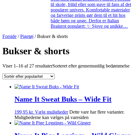
til skole, fritid eller som gave til fans af det
populære univers. Komfortable materialer
og farverige prints gør dem til et hit hos
både børn og unge. Derfor er Italian
Brainrot populært: ✨ Sjove og unikke…
Forside
/
Pigetøj
/ Bukser & shorts
Bukser & shorts
Viser 1–16 af 27 resultater
Sorteret efter gennemsnitlig bedømmelse
Name It Sweat Buks – Wide Fit
199,95
kr.
Vælg muligheder
Dette vare har flere varianter.
Mulighederne kan vælges på varesiden