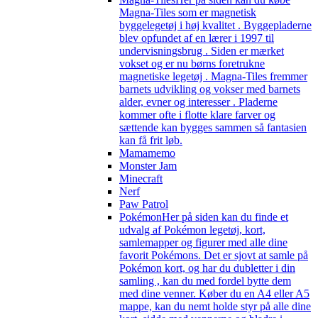
Magna-Tiles som er magnetisk
byggelegetøj i høj kvalitet . Byggepladerne
blev opfundet af en lærer i 1997 til
undervisningsbrug . Siden er mærket
vokset og er nu børns foretrukne
magnetiske legetøj . Magna-Tiles fremmer
barnets udvikling og vokser med barnets
alder, evner og interesser . Pladerne
kommer ofte i flotte klare farver og
sættende kan bygges sammen så fantasien
kan få frit løb.
Mamamemo
Monster Jam
Minecraft
Nerf
Paw Patrol
Pokémon
Her på siden kan du finde et
udvalg af Pokémon legetøj, kort,
samlemapper og figurer med alle dine
favorit Pokémons. Det er sjovt at samle på
Pokémon kort, og har du dubletter i din
samling , kan du med fordel bytte dem
med dine venner. Køber du en A4 eller A5
mappe, kan du nemt holde styr på alle dine