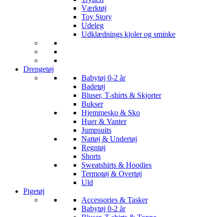
Værktøj
Toy Story
Udeleg
Udklædnings kjoler og sminke
Drengetøj
Babytøj 0-2 år
Badetøj
Bluser, T-shirts & Skjorter
Bukser
Hjemmesko & Sko
Huer & Vanter
Jumpsuits
Nattøj & Undertøj
Regntøj
Shorts
Sweatshirts & Hoodies
Termotøj & Overtøj
Uld
Pigetøj
Accessories & Tasker
Babytøj 0-2 år