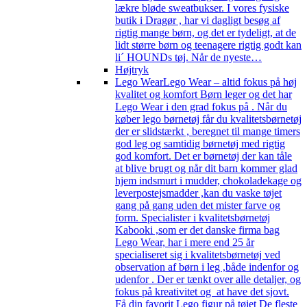
lækre bløde sweatbukser. I vores fysiske
butik i Dragør , har vi dagligt besøg af
rigtig mange børn, og det er tydeligt, at de
lidt større børn og teenagere rigtig godt kan
li´ HOUNDs tøj. Når de nyeste…
Højtryk
Lego Wear
Lego Wear – altid fokus på høj
kvalitet og komfort Børn leger og det har
Lego Wear i den grad fokus på . Når du
køber lego børnetøj får du kvalitetsbørnetøj
der er slidstærkt , beregnet til mange timers
god leg og samtidig børnetøj med rigtig
god komfort. Det er børnetøj der kan tåle
at blive brugt og når dit barn kommer glad
hjem indsmurt i mudder, chokoladekage og
leverpostejsmadder ,kan du vaske tøjet
gang på gang uden det mister farve og
form. Specialister i kvalitetsbørnetøj
Kabooki ,som er det danske firma bag
Lego Wear, har i mere end 25 år
specialiseret sig i kvalitetsbørnetøj ved
observation af børn i leg ,både indenfor og
udenfor . Der er tænkt over alle detaljer, og
fokus på kreativitet og at have det sjovt.
Få din favorit Lego figur på tøjet De fleste