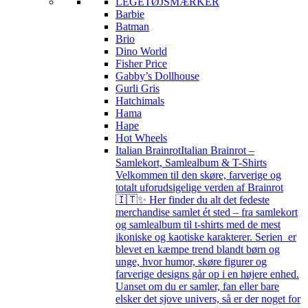
LEGETØJSMÆRKER
Barbie
Batman
Brio
Dino World
Fisher Price
Gabby’s Dollhouse
Gurli Gris
Hatchimals
Hama
Hape
Hot Wheels
Italian Brainrot
Italian Brainrot –
Samlekort, Samlealbum & T-Shirts
Velkommen til den skøre, farverige og
totalt uforudsigelige verden af Brainrot
🇮🇹✨ Her finder du alt det fedeste
merchandise samlet ét sted – fra samlekort
og samlealbum til t-shirts med de mest
ikoniske og kaotiske karakterer. Serien er
blevet en kæmpe trend blandt børn og
unge, hvor humor, skøre figurer og
farverige designs går op i en højere enhed.
Uanset om du er samler, fan eller bare
elsker det sjove univers, så er der noget for