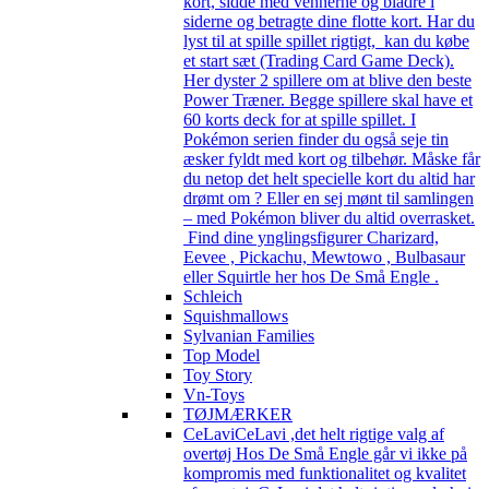
kort, sidde med vennerne og bladre i
siderne og betragte dine flotte kort. Har du
lyst til at spille spillet rigtigt, kan du købe
et start sæt (Trading Card Game Deck).
Her dyster 2 spillere om at blive den beste
Power Træner. Begge spillere skal have et
60 korts deck for at spille spillet. I
Pokémon serien finder du også seje tin
æsker fyldt med kort og tilbehør. Måske får
du netop det helt specielle kort du altid har
drømt om ? Eller en sej mønt til samlingen
– med Pokémon bliver du altid overrasket.
Find dine ynglingsfigurer Charizard,
Eevee , Pickachu, Mewtowo , Bulbasaur
eller Squirtle her hos De Små Engle .
Schleich
Squishmallows
Sylvanian Families
Top Model
Toy Story
Vn-Toys
TØJMÆRKER
CeLavi
CeLavi ,det helt rigtige valg af
overtøj Hos De Små Engle går vi ikke på
kompromis med funktionalitet og kvalitet