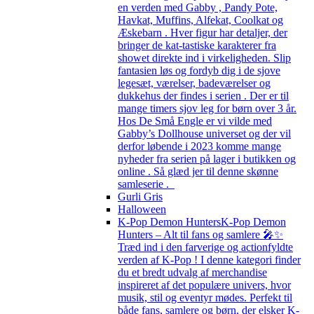
en verden med Gabby , Pandy Pote,
Havkat, Muffins, Alfekat, Coolkat og
Æskebarn . Hver figur har detaljer, der
bringer de kat-tastiske karakterer fra
showet direkte ind i virkeligheden. Slip
fantasien løs og fordyb dig i de sjove
legesæt, værelser, badeværelser og
dukkehus der findes i serien . Der er til
mange timers sjov leg for børn over 3 år.
Hos De Små Engle er vi vilde med
Gabby’s Dollhouse universet og der vil
derfor løbende i 2023 komme mange
nyheder fra serien på lager i butikken og
online . Så glæd jer til denne skønne
samleserie .
Gurli Gris
Halloween
K-Pop Demon Hunters
K-Pop Demon
Hunters – Alt til fans og samlere 🎤✨
Træd ind i den farverige og actionfyldte
verden af K-Pop ! I denne kategori finder
du et bredt udvalg af merchandise
inspireret af det populære univers, hvor
musik, stil og eventyr mødes. Perfekt til
både fans, samlere og børn, der elsker K-