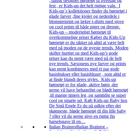
, dansk designet børnetøj til hverdag og
fest , er Kids-up det helt rigtige valg. I
Kids-up´s kollektioner finder du børnetøj i
glade farver ,fine kjoler og nederdele i
blomsterprint og lækre t-shirts med sjove
og cool prints til både piger og drenge.
Kids-up – moderigtigt børnetøj til
overkommelige priser Køber du Kids-Up
børnetøj er du sikker på altid at være helt
med på moden og de nyeste trends. Moden
skifter hurtigt og med Kids-up’s gode
priser kan du nemt være med på de helt
nye trends. Sæsonens nye farver og prints
kan nemt kombineres med et par gode
basisbukser eller basisbluser , som altid er
at finde blandt deres styles. Kids-up
børnetøj er for glade, aktive børn ,der
gerne vil have behageligt og blødt børnetøj
,til mange timers leg ,og samtidig se super
cool og smarte ud. Køb Kids-up Baby hos
De Små Engle Er du på udkig efter det
skønneste, bløde børnetøj til din lille baby
? eller vil du gerne give en rigtig fin
barselsgave til en…
Italian Brainrot
Italian Brainrot –