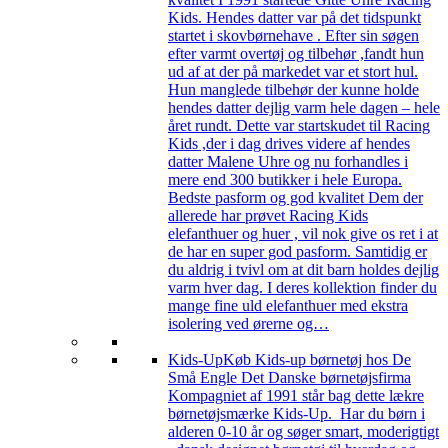
Kids. Hendes datter var på det tidspunkt
startet i skovbørnehave . Efter sin søgen
efter varmt overtøj og tilbehør ,fandt hun
ud af at der på markedet var et stort hul.
Hun manglede tilbehør der kunne holde
hendes datter dejlig varm hele dagen – hele
året rundt. Dette var startskudet til Racing
Kids ,der i dag drives videre af hendes
datter Malene Uhre og nu forhandles i
mere end 300 butikker i hele Europa.
Bedste pasform og god kvalitet Dem der
allerede har prøvet Racing Kids
elefanthuer og huer , vil nok give os ret i at
de har en super god pasform. Samtidig er
du aldrig i tvivl om at dit barn holdes dejlig
varm hver dag. I deres kollektion finder du
mange fine uld elefanthuer med ekstra
isolering ved ørerne og…
Kids-Up
Køb Kids-up børnetøj hos De
Små Engle Det Danske børnetøjsfirma
Kompagniet af 1991 står bag dette lækre
børnetøjsmærke Kids-Up. Har du børn i
alderen 0-10 år og søger smart, moderigtigt