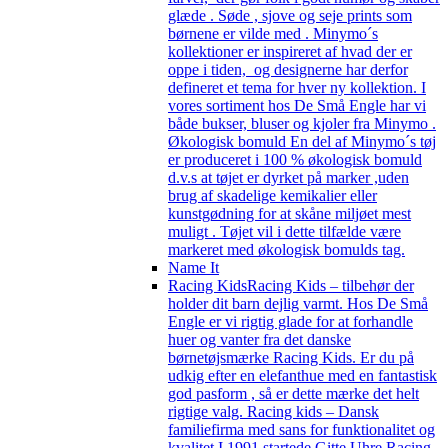
glæde . Søde , sjove og seje prints som
børnene er vilde med . Minymo´s
kollektioner er inspireret af hvad der er
oppe i tiden, og designerne har derfor
defineret et tema for hver ny kollektion. I
vores sortiment hos De Små Engle har vi
både bukser, bluser og kjoler fra Minymo .
Økologisk bomuld En del af Minymo´s tøj
er produceret i 100 % økologisk bomuld
d.v.s at tøjet er dyrket på marker ,uden
brug af skadelige kemikalier eller
kunstgødning for at skåne miljøet mest
muligt . Tøjet vil i dette tilfælde være
markeret med økologisk bomulds tag.
Name It
Racing Kids
Racing Kids – tilbehør der
holder dit barn dejlig varmt. Hos De Små
Engle er vi rigtig glade for at forhandle
huer og vanter fra det danske
børnetøjsmærke Racing Kids. Er du på
udkig efter en elefanthue med en fantastisk
god pasform , så er dette mærke det helt
rigtige valg. Racing kids – Dansk
familiefirma med sans for funktionalitet og
kvalitet I 1991 startede Gitte Uhre Racing