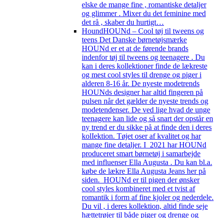
elske de mange fine , romantiske detaljer
og glimmer . Mixer du det feminine med
det rå , skaber du hurtigt…
Hound
HOUNd – Cool tøj til tweens og
teens Det Danske børnetøjsmærke
HOUNd er et at de førende brands
indenfor tøj til tweens og teenagere . Du
kan i deres kollektioner finde de lækreste
og mest cool styles til drenge og piger i
alderen 8-16 år. De nyeste modetrends
HOUNds designer har altid fingeren på
pulsen når det gælder de nyeste trends og
modetendenser. De ved lige hvad de unge
teenagere kan lide og så snart der opstår en
ny trend er du sikke på at finde den i deres
kolIektion. Tøjet oser af kvalitet og har
mange fine detaljer. I 2021 har HOUNd
produceret smart børnetøj i samarbejde
med influenser Ella Augusta . Du kan bl.a.
købe de lækre Ella Augusta Jeans her på
siden. HOUNd er til pigen der ønsker
cool styles kombineret med et tvist af
romantik i form af fine kjoler og nederdele.
Du vil , i deres kollektion, altid finde seje
hættetrøjer til både piger og drenge og