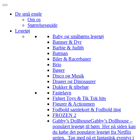
De små engle
Om os
Størrelsesguide
Legetøj
Baby og småbørns legetøj
Bamser & Dyr
Barbie & Judith
Batman
Biler & Racerbaner
Brio
Bøger
Disco og Musik
Drager og Dinosaurer
Dukker & tilbehør
Fastelavn
Fidget Toys & Tik Tok hits
Figurer & Actionmen
Fodbold samlekort & Fodbold ting
FROZEN 2
Gabby’s Dollhouse
Gabby’s Dollhouse –
populært legetøj til børn Her på siden kan
du købe det populære legetøj fra Netflix
serien. Tag med på et fantastisk eventyr i