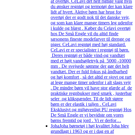
af overtøj. CeLavi det helt rigtige valg hvis
du ønsker regntøj og termotøj der kan klare
lidt af hvert. Aktive børn har brug for
overtøj der er godt nok til det danske vejr,
og som kan klare mange timers leg udenfor
i kulde og blæst . Køber du Celavi overtøj
hos De Små Engle vil du altid finde
sæsonens fineste modefarver til drenge og
piger. CeLavi regntøj med høj standard.
CeLavi er er specialister i regntøj til børn.
Deres regntøj er både vind-og vandtæt
med et højt vandsøjletryk på 5000 -10000
mm . De svejsede sømme der gør det helt
vandtæt. Der er fuld fokus på åndbarhed
og høj komfort , så det altid er sjovt og rart
at lege mange timer udenfor i alt slags vejr
. De mindre børn vil have stor glæde af de
praktiske regnbukser med smæk , justerbar
seler og klikspænder. Til de lidt større
børn er der elastik i taljen . CeLavi
Eksklusivt og miljøvenligt PU regntøj Hos
De Små Engle er vi bevidste om vores
børns fremtid og jord . Vi er derfor…
Joha
Joha børnetøj i høj kvalitet Joha blev
grundlagt i 1963 og er i dag en af