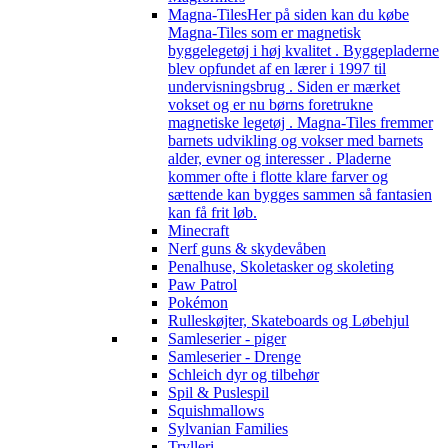
Magna-Tiles
Her på siden kan du købe
Magna-Tiles som er magnetisk
byggelegetøj i høj kvalitet . Byggepladerne
blev opfundet af en lærer i 1997 til
undervisningsbrug . Siden er mærket
vokset og er nu børns foretrukne
magnetiske legetøj . Magna-Tiles fremmer
barnets udvikling og vokser med barnets
alder, evner og interesser . Pladerne
kommer ofte i flotte klare farver og
sættende kan bygges sammen så fantasien
kan få frit løb.
Minecraft
Nerf guns & skydevåben
Penalhuse, Skoletasker og skoleting
Paw Patrol
Pokémon
Rulleskøjter, Skateboards og Løbehjul
Samleserier - piger
Samleserier - Drenge
Schleich dyr og tilbehør
Spil & Puslespil
Squishmallows
Sylvanian Families
Trylleri