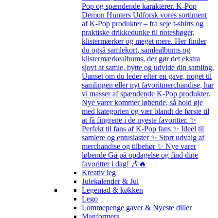
Pop og spændende karakterer. K-Pop
Demon Hunters Udforsk vores sortiment
af K-Pop produkter – fra seje t-shirts og
praktiske drikkedunke til notesbøger,
klistermærker og meget mere. Her finder
du også samlekort, samlealbums og
klistermærkealbums, der gør det ekstra
sjovt at samle, bytte og udvide din samling.
Uanset om du leder efter en gave, noget til
samlingen eller nyt favoritmerchandise, har
vi masser af spændende K-Pop produkter.
Nye varer kommer løbende, så hold øje
med kategorien og vær blandt de første til
at få fingrene i de nyeste favoritter. ✨
Perfekt til fans af K-Pop fans ✨ Ideel til
samlere og entusiaster ✨ Stort udvalg af
merchandise og tilbehør ✨ Nye varer
løbende Gå på opdagelse og find dine
favoritter i dag! 🎶🔥
Kreativ leg
Julekalender & Jul
Legemad & køkken
Lego
Lommepenge gaver & Nyeste diller
Magformers