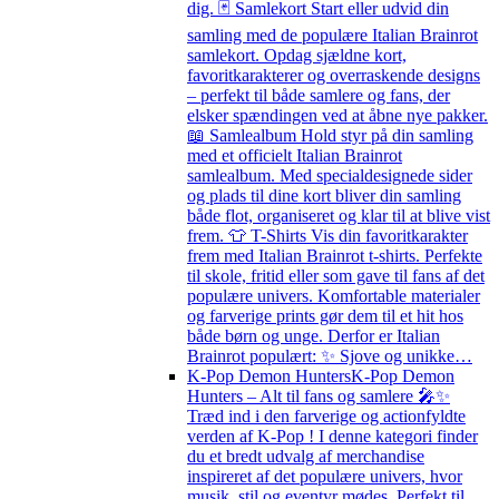
dig. 🃏 Samlekort Start eller udvid din
samling med de populære Italian Brainrot
samlekort. Opdag sjældne kort,
favoritkarakterer og overraskende designs
– perfekt til både samlere og fans, der
elsker spændingen ved at åbne nye pakker.
📖 Samlealbum Hold styr på din samling
med et officielt Italian Brainrot
samlealbum. Med specialdesignede sider
og plads til dine kort bliver din samling
både flot, organiseret og klar til at blive vist
frem. 👕 T-Shirts Vis din favoritkarakter
frem med Italian Brainrot t-shirts. Perfekte
til skole, fritid eller som gave til fans af det
populære univers. Komfortable materialer
og farverige prints gør dem til et hit hos
både børn og unge. Derfor er Italian
Brainrot populært: ✨ Sjove og unikke…
K-Pop Demon Hunters
K-Pop Demon
Hunters – Alt til fans og samlere 🎤✨
Træd ind i den farverige og actionfyldte
verden af K-Pop ! I denne kategori finder
du et bredt udvalg af merchandise
inspireret af det populære univers, hvor
musik, stil og eventyr mødes. Perfekt til