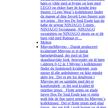
børn er vilde med at bygge og lege med
LEGO og elsker bare de kendte lego
figurer. I Lego Wear´s kollektioner finder
du mange af dine favorit Lego figurer som
sejt prints . Her hos De Små Engle kan du
købe de sejeste NINJAGO T-shirts,
NINJAGO Sweatpants, NINJAGO
sweatshirts og NINJAGO shorts og er dit
barn vild med Batman er…
Melton
Minymo
Minymo – Dansk produceret
kvalitetstøj Minymo er et dansk
børnetøjsbrand, der med sit fine
skandinaviske look ,henvender sig til børn
i alderen 0-12 år. I Miymo´s kollektioner
finder du funktionelt kvalitetstøj, som
passer til alle anledninger og ikke mindst
aktiv leg . Der er øje for detaljerne i
Minymo tøj og samtidig med det er
komfortabelt , er det god kvalitet til
rimelige priser. Flotte prints og glade
farver Hos De Små Engle kan vi rigtig
godt lide de fine naive prints fra Minymo´s
kollektioner. Det er flotte prints med glad
farver, der gør folk i godt humør og skaber