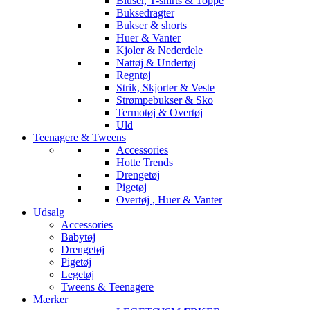
Bluser, T-shirts & Toppe
Buksedragter
Bukser & shorts
Huer & Vanter
Kjoler & Nederdele
Nattøj & Undertøj
Regntøj
Strik, Skjorter & Veste
Strømpebukser & Sko
Termotøj & Overtøj
Uld
Teenagere & Tweens
Accessories
Hotte Trends
Drengetøj
Pigetøj
Overtøj , Huer & Vanter
Udsalg
Accessories
Babytøj
Drengetøj
Pigetøj
Legetøj
Tweens & Teenagere
Mærker