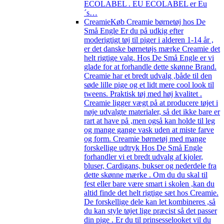
ECOLABEL . EU ECOLABEL er Eu
´s…
Creamie
Køb Creamie børnetøj hos De
Små Engle Er du på udkig efter
moderigtigt tøj til piger i alderen 1-14 år ,
er det danske børnetøjs mærke Creamie det
helt rigtige valg. Hos De Små Engle er vi
glade for at forhandle dette skønne Brand.
Creamie har et bredt udvalg ,både til den
søde lille pige og et lidt mere cool look til
tweens. Praktisk tøj med høj kvalitet .
Creamie ligger vægt på at producere tøjet i
nøje udvalgte materialer, så det ikke bare er
rart at have på ,men også kan holde til leg
og mange gange vask uden at miste farve
og form. Creamie børnetøj med mange
forskellige udtryk Hos De Små Engle
forhandler vi et bredt udvalg af kjoler,
bluser, Cardigans, bukser og nederdele fra
dette skønne mærke . Om du du skal til
fest eller bare være smart i skolen ,kan du
altid finde det helt rigtige sæt hos Creamie.
De forskellige dele kan let kombineres ,så
du kan style tøjet lige præcist så det passer
din pige . Er du til prinsesselooket vil du