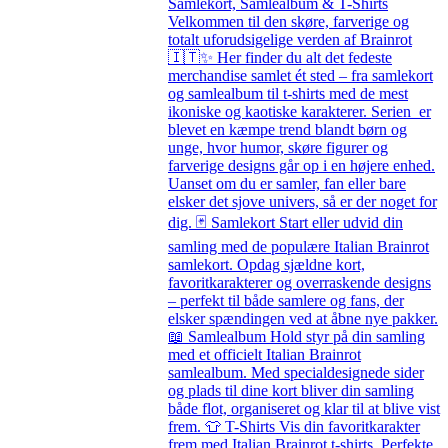
Samlekort, Samlealbum & T-Shirts
Velkommen til den skøre, farverige og
totalt uforudsigelige verden af Brainrot
🇮🇹✨ Her finder du alt det fedeste
merchandise samlet ét sted – fra samlekort
og samlealbum til t-shirts med de mest
ikoniske og kaotiske karakterer. Serien er
blevet en kæmpe trend blandt børn og
unge, hvor humor, skøre figurer og
farverige designs går op i en højere enhed.
Uanset om du er samler, fan eller bare
elsker det sjove univers, så er der noget for
dig. 🃏 Samlekort Start eller udvid din
samling med de populære Italian Brainrot
samlekort. Opdag sjældne kort,
favoritkarakterer og overraskende designs
– perfekt til både samlere og fans, der
elsker spændingen ved at åbne nye pakker.
📖 Samlealbum Hold styr på din samling
med et officielt Italian Brainrot
samlealbum. Med specialdesignede sider
og plads til dine kort bliver din samling
både flot, organiseret og klar til at blive vist
frem. 👕 T-Shirts Vis din favoritkarakter
frem med Italian Brainrot t-shirts. Perfekte