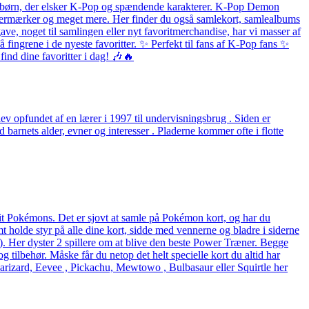
 og børn, der elsker K-Pop og spændende karakterer. K-Pop Demon
listermærker og meget mere. Her finder du også samlekort, samlealbums
ave, noget til samlingen eller nyt favoritmerchandise, har vi masser af
fingrene i de nyeste favoritter. ✨ Perfekt til fans af K-Pop fans ✨
ind dine favoritter i dag! 🎶🔥
v opfundet af en lærer i 1997 til undervisningsbrug . Siden er
arnets alder, evner og interesser . Pladerne kommer ofte i flotte
rit Pokémons. Det er sjovt at samle på Pokémon kort, og har du
holde styr på alle dine kort, sidde med vennerne og bladre i siderne
eck). Her dyster 2 spillere om at blive den beste Power Træner. Begge
og tilbehør. Måske får du netop det helt specielle kort du altid har
arizard, Eevee , Pickachu, Mewtowo , Bulbasaur eller Squirtle her