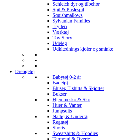
Schleich dyr og tilbehør
Spil & Puslespil
Squishmallows
Sylvanian Families
Trylleri
Værktøj
Toy Story
Udeleg
Udklædnings kjoler og sminke
Drengetøj
Babytøj 0-2 år
Badetøj
Bluser, T-shirts & Skjorter
Bukser
Hjemmesko & Sko
Huer & Vanter
Jumpsuits
Nattøj & Undertøj
Regntøj
Shorts
Sweatshirts & Hoodies
Termotøj & Overtøj