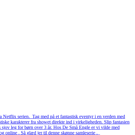
a Netflix serien. Tag med på et fantastisk eventyr i en verden med
iske karakterer fra showet direkte ind i virkeligheden. Slip fantasien
rs sjov leg for børn over 3 år. Hos De Små Engle er vi vilde med
g online . Så glæd jer til denne skønne samleserie .