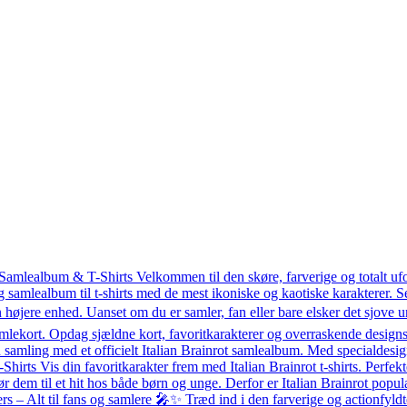
 Samlealbum & T-Shirts Velkommen til den skøre, farverige og totalt uf
g samlealbum til t-shirts med de mest ikoniske og kaotiske karakterer.
 højere enhed. Uanset om du er samler, fan eller bare elsker det sjove un
mlekort. Opdag sjældne kort, favoritkarakterer og overraskende designs 
amling med et officielt Italian Brainrot samlealbum. Med specialdesigned
T-Shirts Vis din favoritkarakter frem med Italian Brainrot t-shirts. Perfekt
ør dem til et hit hos både børn og unge. Derfor er Italian Brainrot po
– Alt til fans og samlere 🎤✨ Træd ind i den farverige og actionfyldte