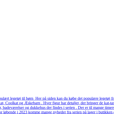
lært legetøj til børn Her på siden kan du købe det populære legetøj fr
, Coolkat og Æskebarn . Hver figur har detaljer, der bringer de kat-tast
er, badeværelser og dukkehus der findes i serien . Der er til mange time
or løbende i 2023 komme mange nyheder fra serien på lager i butikken o