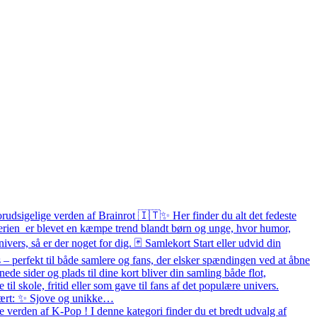
orudsigelige verden af Brainrot 🇮🇹✨ Her finder du alt det fedeste
 Serien er blevet en kæmpe trend blandt børn og unge, hvor humor,
ivers, så er der noget for dig. 🃏 Samlekort Start eller udvid din
– perfekt til både samlere og fans, der elsker spændingen ved at åbne
e sider og plads til dine kort bliver din samling både flot,
e til skole, fritid eller som gave til fans af det populære univers.
pulært: ✨ Sjove og unikke…
 verden af K-Pop ! I denne kategori finder du et bredt udvalg af