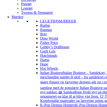
Pigetøj
Legetøj
Tweens & Teenagere
Mærker
LEGETØJSMÆRKER
Barbie
Batman
Brio
Dino World
Fisher Price
Gabby’s Dollhouse
Gurli Gris
Hatchimals
Hama
Hape
Hot Wheels
Italian Brainrot
Italian Brainrot – Samlekort,
merchandise samlet ét sted – fra samlekort o
skøre figurer og farverige designs går op i en
samling med de populære Italian Brainrot sa
nye pakker. 📖 Samlealbum Hold styr på din s
organiseret og klar til at blive vist frem. 👕 
Komfortable materialer og farverige prints g
K-Pop Demon Hunters
K-Pop Demon Hunters 