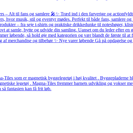
– Alt til fans og samlere 🎤✨ Træd ind i den farverige og actionfyldte
ers, hvor musik, stil og eventyr mødes. Perfekt til både fans, samlere
odukter – fra seje t-shirts og praktiske drikkedunke til notesbøger, k
ovt at samle, bytte og udvide din samling. Uanset om du leder efter en g
løbende, så hold øje med kategorien og vær blandt de første til at få 
alg af merchandise og tilbehør ✨ Nye varer løbende Gå på opdagelse og f
Tiles som er magnetisk byggelegetøj i høj kvalitet . Byggepladerne ble
etiske legetøj . Magna-Tiles fremmer barnets udvikling og vokser med b
å fantasien kan få frit løb.