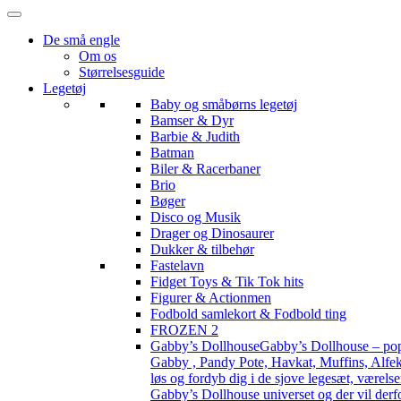
De små engle
Om os
Størrelsesguide
Legetøj
Baby og småbørns legetøj
Bamser & Dyr
Barbie & Judith
Batman
Biler & Racerbaner
Brio
Bøger
Disco og Musik
Drager og Dinosaurer
Dukker & tilbehør
Fastelavn
Fidget Toys & Tik Tok hits
Figurer & Actionmen
Fodbold samlekort & Fodbold ting
FROZEN 2
Gabby’s Dollhouse
Gabby’s Dollhouse – popu
Gabby , Pandy Pote, Havkat, Muffins, Alfekat
løs og fordyb dig i de sjove legesæt, værels
Gabby’s Dollhouse universet og der vil derf