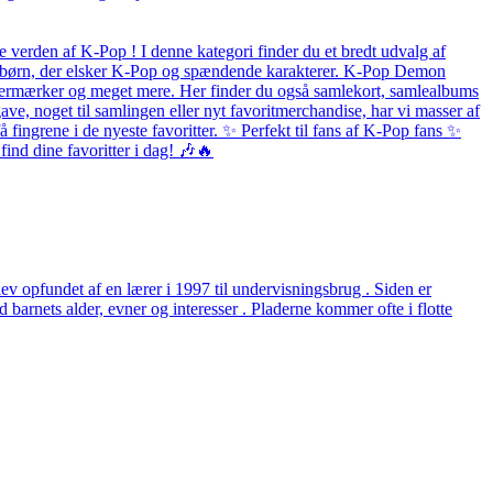
 verden af K-Pop ! I denne kategori finder du et bredt udvalg af
 og børn, der elsker K-Pop og spændende karakterer. K-Pop Demon
listermærker og meget mere. Her finder du også samlekort, samlealbums
ave, noget til samlingen eller nyt favoritmerchandise, har vi masser af
fingrene i de nyeste favoritter. ✨ Perfekt til fans af K-Pop fans ✨
ind dine favoritter i dag! 🎶🔥
v opfundet af en lærer i 1997 til undervisningsbrug . Siden er
arnets alder, evner og interesser . Pladerne kommer ofte i flotte