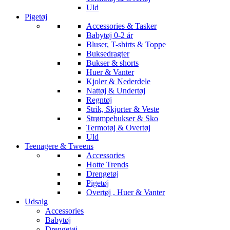
Uld
Pigetøj
Accessories & Tasker
Babytøj 0-2 år
Bluser, T-shirts & Toppe
Buksedragter
Bukser & shorts
Huer & Vanter
Kjoler & Nederdele
Nattøj & Undertøj
Regntøj
Strik, Skjorter & Veste
Strømpebukser & Sko
Termotøj & Overtøj
Uld
Teenagere & Tweens
Accessories
Hotte Trends
Drengetøj
Pigetøj
Overtøj , Huer & Vanter
Udsalg
Accessories
Babytøj
Drengetøj