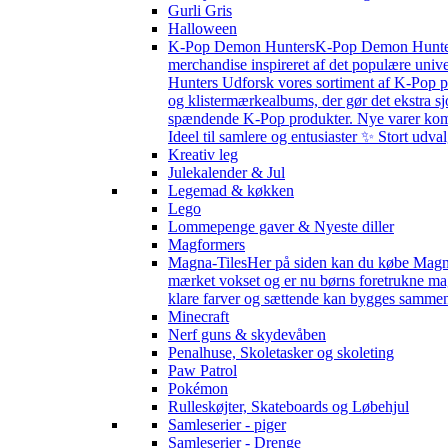
Gurli Gris
Halloween
K-Pop Demon Hunters
K-Pop Demon Hunters 
merchandise inspireret af det populære univ
Hunters Udforsk vores sortiment af K-Pop pr
og klistermærkealbums, der gør det ekstra sj
spændende K-Pop produkter. Nye varer kommer 
Ideel til samlere og entusiaster ✨ Stort udv
Kreativ leg
Julekalender & Jul
Legemad & køkken
Lego
Lommepenge gaver & Nyeste diller
Magformers
Magna-Tiles
Her på siden kan du købe Magna-
mærket vokset og er nu børns foretrukne magn
klare farver og sættende kan bygges sammen s
Minecraft
Nerf guns & skydevåben
Penalhuse, Skoletasker og skoleting
Paw Patrol
Pokémon
Rulleskøjter, Skateboards og Løbehjul
Samleserier - piger
Samleserier - Drenge