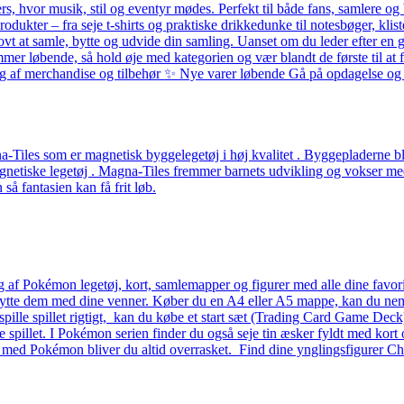
ers, hvor musik, stil og eventyr mødes. Perfekt til både fans, samlere
odukter – fra seje t-shirts og praktiske drikkedunke til notesbøger, k
ovt at samle, bytte og udvide din samling. Uanset om du leder efter en g
løbende, så hold øje med kategorien og vær blandt de første til at få 
alg af merchandise og tilbehør ✨ Nye varer løbende Gå på opdagelse og f
Tiles som er magnetisk byggelegetøj i høj kvalitet . Byggepladerne ble
etiske legetøj . Magna-Tiles fremmer barnets udvikling og vokser med b
å fantasien kan få frit løb.
g af Pokémon legetøj, kort, samlemapper og figurer med alle dine favo
 bytte dem med dine venner. Køber du en A4 eller A5 mappe, kan du nemt 
 at spille spillet rigtigt, kan du købe et start sæt (Trading Card Game D
lle spillet. I Pokémon serien finder du også seje tin æsker fyldt med kort 
– med Pokémon bliver du altid overrasket. Find dine ynglingsfigurer Ch