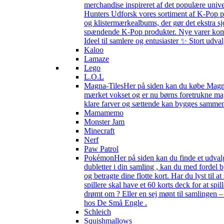
merchandise inspireret af det populære univ
Hunters Udforsk vores sortiment af K-Pop pr
og klistermærkealbums, der gør det ekstra sj
spændende K-Pop produkter. Nye varer kommer 
Ideel til samlere og entusiaster ✨ Stort udv
Kaloo
Lamaze
Lego
L.O.L
Magna-Tiles
Her på siden kan du købe Magna-
mærket vokset og er nu børns foretrukne magn
klare farver og sættende kan bygges sammen s
Mamamemo
Monster Jam
Minecraft
Nerf
Paw Patrol
Pokémon
Her på siden kan du finde et udval
dubletter i din samling , kan du med fordel
og betragte dine flotte kort. Har du lyst til
spillere skal have et 60 korts deck for at spi
drømt om ? Eller en sej mønt til samlingen 
hos De Små Engle .
Schleich
Squishmallows