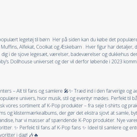
pulært legetøj til børn Her på siden kan du købe det populære l
ffins, Alfekat, Coolkat og Æskebarn . Hver figur har detaljer, de
b dig i de sjove legesæt, værelser, badeværelser og dukkehus der 
by’s Dollhouse universet og der vil derfor løbende i 2023 komme
rs – Alt til fans og samlere 🎤✨ Træd ind i den farverige og act
populære univers, hvor musik, stil og eventyr mødes. Perfekt ti
vores sortiment af K-Pop produkter – fra seje t-shirts og prak
s og klistermærkealbums, der gør det ekstra sjovt at samle, byt
rchandise, har vi masser af spændende K-Pop produkter. Nye var
avoritter. ✨ Perfekt til fans af K-Pop fans ✨ Ideel til samlere og
ritter i dag! 🎶🔥