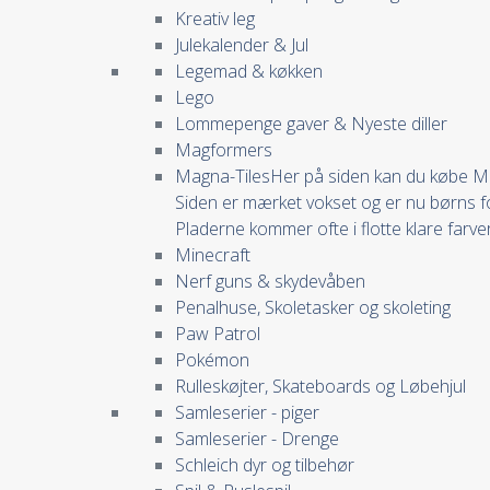
Kreativ leg
Julekalender & Jul
Legemad & køkken
Lego
Lommepenge gaver & Nyeste diller
Magformers
Magna-Tiles
Her på siden kan du købe Mag
Siden er mærket vokset og er nu børns fo
Pladerne kommer ofte i flotte klare farv
Minecraft
Nerf guns & skydevåben
Penalhuse, Skoletasker og skoleting
Paw Patrol
Pokémon
Rulleskøjter, Skateboards og Løbehjul
Samleserier - piger
Samleserier - Drenge
Schleich dyr og tilbehør