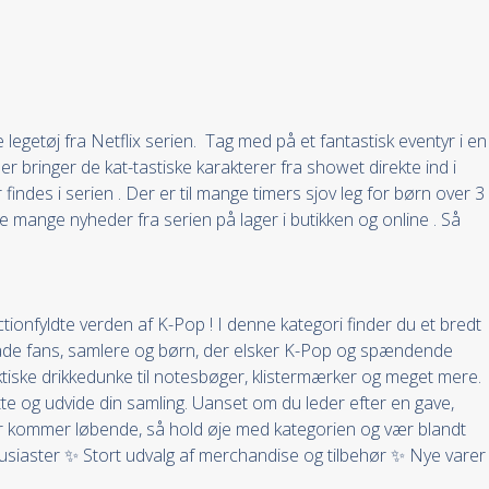
egetøj fra Netflix serien. Tag med på et fantastisk eventyr i en
r bringer de kat-tastiske karakterer fra showet direkte ind i
findes i serien . Der er til mange timers sjov leg for børn over 3
 mange nyheder fra serien på lager i butikken og online . Så
ionfyldte verden af K-Pop ! I denne kategori finder du et bredt
l både fans, samlere og børn, der elsker K-Pop og spændende
tiske drikkedunke til notesbøger, klistermærker og meget mere.
te og udvide din samling. Uanset om du leder efter en gave,
er kommer løbende, så hold øje med kategorien og vær blandt
 entusiaster ✨ Stort udvalg af merchandise og tilbehør ✨ Nye varer