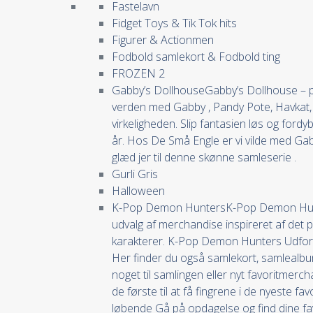
Fastelavn
Fidget Toys & Tik Tok hits
Figurer & Actionmen
Fodbold samlekort & Fodbold ting
FROZEN 2
Gabby’s Dollhouse
Gabby’s Dollhouse – po
verden med Gabby , Pandy Pote, Havkat, Mu
virkeligheden. Slip fantasien løs og fordy
år. Hos De Små Engle er vi vilde med Gab
glæd jer til denne skønne samleserie .
Gurli Gris
Halloween
K-Pop Demon Hunters
K-Pop Demon Hunte
udvalg af merchandise inspireret af det 
karakterer. K-Pop Demon Hunters Udforsk 
Her finder du også samlekort, samlealbum
noget til samlingen eller nyt favoritme
de første til at få fingrene i de nyeste f
løbende Gå på opdagelse og find dine favo