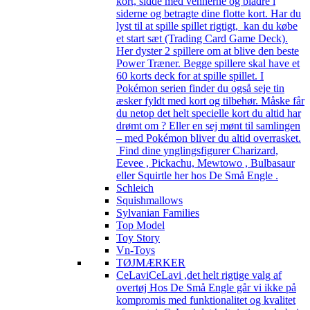
kort, sidde med vennerne og bladre i
siderne og betragte dine flotte kort. Har du
lyst til at spille spillet rigtigt, kan du købe
et start sæt (Trading Card Game Deck).
Her dyster 2 spillere om at blive den beste
Power Træner. Begge spillere skal have et
60 korts deck for at spille spillet. I
Pokémon serien finder du også seje tin
æsker fyldt med kort og tilbehør. Måske får
du netop det helt specielle kort du altid har
drømt om ? Eller en sej mønt til samlingen
– med Pokémon bliver du altid overrasket.
Find dine ynglingsfigurer Charizard,
Eevee , Pickachu, Mewtowo , Bulbasaur
eller Squirtle her hos De Små Engle .
Schleich
Squishmallows
Sylvanian Families
Top Model
Toy Story
Vn-Toys
TØJMÆRKER
CeLavi
CeLavi ,det helt rigtige valg af
overtøj Hos De Små Engle går vi ikke på
kompromis med funktionalitet og kvalitet