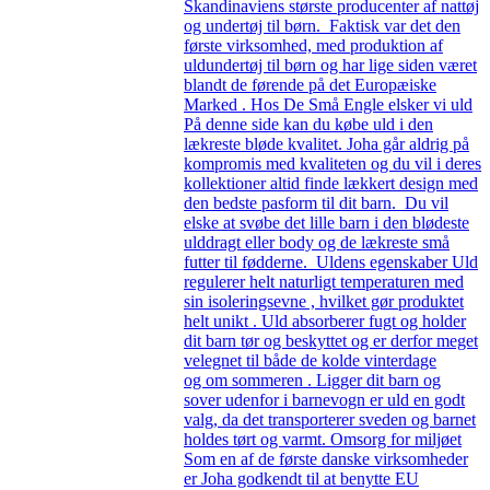
Skandinaviens største producenter af nattøj
og undertøj til børn. Faktisk var det den
første virksomhed, med produktion af
uldundertøj til børn og har lige siden været
blandt de førende på det Europæiske
Marked . Hos De Små Engle elsker vi uld
På denne side kan du købe uld i den
lækreste bløde kvalitet. Joha går aldrig på
kompromis med kvaliteten og du vil i deres
kollektioner altid finde lækkert design med
den bedste pasform til dit barn. Du vil
elske at svøbe det lille barn i den blødeste
ulddragt eller body og de lækreste små
futter til fødderne. Uldens egenskaber Uld
regulerer helt naturligt temperaturen med
sin isoleringsevne , hvilket gør produktet
helt unikt . Uld absorberer fugt og holder
dit barn tør og beskyttet og er derfor meget
velegnet til både de kolde vinterdage
og om sommeren . Ligger dit barn og
sover udenfor i barnevogn er uld en godt
valg, da det transporterer sveden og barnet
holdes tørt og varmt. Omsorg for miljøet
Som en af de første danske virksomheder
er Joha godkendt til at benytte EU