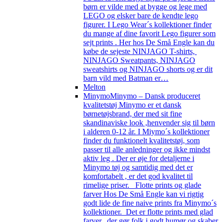
børn er vilde med at bygge og lege med
LEGO og elsker bare de kendte lego
figurer. I Lego Wear´s kollektioner finder
du mange af dine favorit Lego figurer som
sejt prints . Her hos De Små Engle kan du
købe de sejeste NINJAGO T-shirts,
NINJAGO Sweatpants, NINJAGO
sweatshirts og NINJAGO shorts og er dit
barn vild med Batman er…
Melton
Minymo
Minymo – Dansk produceret
kvalitetstøj Minymo er et dansk
børnetøjsbrand, der med sit fine
skandinaviske look ,henvender sig til børn
i alderen 0-12 år. I Miymo´s kollektioner
finder du funktionelt kvalitetstøj, som
passer til alle anledninger og ikke mindst
aktiv leg . Der er øje for detaljerne i
Minymo tøj og samtidig med det er
komfortabelt , er det god kvalitet til
rimelige priser. Flotte prints og glade
farver Hos De Små Engle kan vi rigtig
godt lide de fine naive prints fra Minymo´s
kollektioner. Det er flotte prints med glad
farver, der gør folk i godt humør og skaber