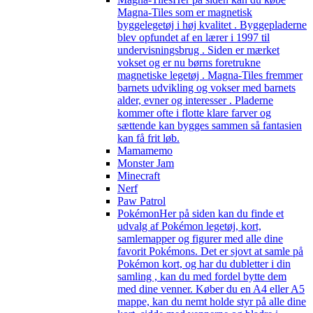
Magna-Tiles som er magnetisk
byggelegetøj i høj kvalitet . Byggepladerne
blev opfundet af en lærer i 1997 til
undervisningsbrug . Siden er mærket
vokset og er nu børns foretrukne
magnetiske legetøj . Magna-Tiles fremmer
barnets udvikling og vokser med barnets
alder, evner og interesser . Pladerne
kommer ofte i flotte klare farver og
sættende kan bygges sammen så fantasien
kan få frit løb.
Mamamemo
Monster Jam
Minecraft
Nerf
Paw Patrol
Pokémon
Her på siden kan du finde et
udvalg af Pokémon legetøj, kort,
samlemapper og figurer med alle dine
favorit Pokémons. Det er sjovt at samle på
Pokémon kort, og har du dubletter i din
samling , kan du med fordel bytte dem
med dine venner. Køber du en A4 eller A5
mappe, kan du nemt holde styr på alle dine