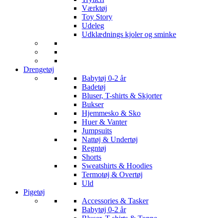
Værktøj
Toy Story
Udeleg
Udklædnings kjoler og sminke
Drengetøj
Babytøj 0-2 år
Badetøj
Bluser, T-shirts & Skjorter
Bukser
Hjemmesko & Sko
Huer & Vanter
Jumpsuits
Nattøj & Undertøj
Regntøj
Shorts
Sweatshirts & Hoodies
Termotøj & Overtøj
Uld
Pigetøj
Accessories & Tasker
Babytøj 0-2 år