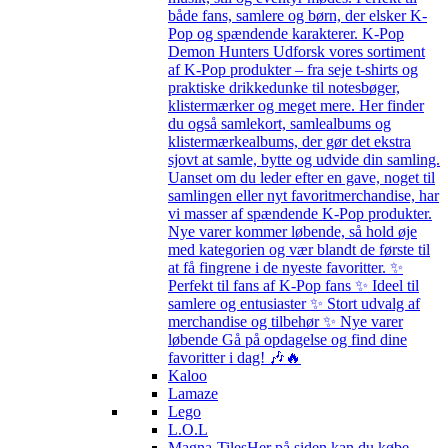
både fans, samlere og børn, der elsker K-
Pop og spændende karakterer. K-Pop
Demon Hunters Udforsk vores sortiment
af K-Pop produkter – fra seje t-shirts og
praktiske drikkedunke til notesbøger,
klistermærker og meget mere. Her finder
du også samlekort, samlealbums og
klistermærkealbums, der gør det ekstra
sjovt at samle, bytte og udvide din samling.
Uanset om du leder efter en gave, noget til
samlingen eller nyt favoritmerchandise, har
vi masser af spændende K-Pop produkter.
Nye varer kommer løbende, så hold øje
med kategorien og vær blandt de første til
at få fingrene i de nyeste favoritter. ✨
Perfekt til fans af K-Pop fans ✨ Ideel til
samlere og entusiaster ✨ Stort udvalg af
merchandise og tilbehør ✨ Nye varer
løbende Gå på opdagelse og find dine
favoritter i dag! 🎶🔥
Kaloo
Lamaze
Lego
L.O.L
Magna-Tiles
Her på siden kan du købe