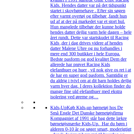
Kids. Hendes datter var på det tidspunkt
startet i skovbørnehave . Efter sin søgen
efter varmt overtøj og tilbehør ,fandt hun
ud af at der på markedet var et stort hul.
Hun manglede tilbehør der kunne holde
hendes datter dejlig varm hele dagen – hele
året rundt. Dette var startskudet til Racing
Kids ,der i dag drives videre af hendes
datter Malene Uhre og nu forhandles i
mere end 300 butikker i hele Europa.
Bedste pasform og god kvalitet Dem der
allerede har prøvet Racing Kids
elefanthuer og huer , vil nok give os ret i at
de har en super god pasform. Samtidig er
du aldrig i tvivl om at dit barn holdes dejlig
varm hver dag. I deres kollektion finder du
mange fine uld elefanthuer med ekstra
isolering ved ørerne og…
Kids-Up
Køb Kids-up børnetøj hos De
Små Engle Det Danske børnetøjsfirma
Kompagniet af 1991 står bag dette lækre
børnetøjsmærke Kids-Up. Har du børn i
alderen 0-10 år og søger smart, moderigtigt