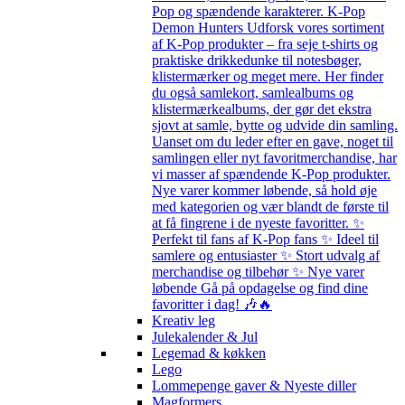
Pop og spændende karakterer. K-Pop
Demon Hunters Udforsk vores sortiment
af K-Pop produkter – fra seje t-shirts og
praktiske drikkedunke til notesbøger,
klistermærker og meget mere. Her finder
du også samlekort, samlealbums og
klistermærkealbums, der gør det ekstra
sjovt at samle, bytte og udvide din samling.
Uanset om du leder efter en gave, noget til
samlingen eller nyt favoritmerchandise, har
vi masser af spændende K-Pop produkter.
Nye varer kommer løbende, så hold øje
med kategorien og vær blandt de første til
at få fingrene i de nyeste favoritter. ✨
Perfekt til fans af K-Pop fans ✨ Ideel til
samlere og entusiaster ✨ Stort udvalg af
merchandise og tilbehør ✨ Nye varer
løbende Gå på opdagelse og find dine
favoritter i dag! 🎶🔥
Kreativ leg
Julekalender & Jul
Legemad & køkken
Lego
Lommepenge gaver & Nyeste diller
Magformers