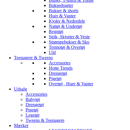
Bluser, T-shirts & Toppe
Buksedragter
Bukser & shorts
Huer & Vanter
Kjoler & Nederdele
Nattøj & Undertøj
Regntøj
Strik, Skjorter & Veste
Strømpebukser & Sko
Termotøj & Overtøj
Uld
Teenagere & Tweens
Accessories
Hotte Trends
Drengetøj
Pigetøj
Overtøj , Huer & Vanter
Udsalg
Accessories
Babytøj
Drengetøj
Pigetøj
Legetøj
Tweens & Teenagere
Mærker