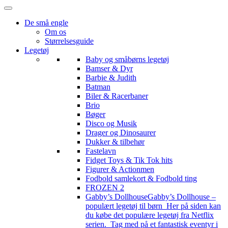
De små engle
Om os
Størrelsesguide
Legetøj
Baby og småbørns legetøj
Bamser & Dyr
Barbie & Judith
Batman
Biler & Racerbaner
Brio
Bøger
Disco og Musik
Drager og Dinosaurer
Dukker & tilbehør
Fastelavn
Fidget Toys & Tik Tok hits
Figurer & Actionmen
Fodbold samlekort & Fodbold ting
FROZEN 2
Gabby’s Dollhouse
Gabby’s Dollhouse –
populært legetøj til børn Her på siden kan
du købe det populære legetøj fra Netflix
serien. Tag med på et fantastisk eventyr i