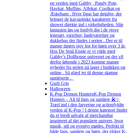
en verden med Gabby , Pandy Pote,
Havkat, Muffins, Alfekat, Coolkat og
Æskebarn . Hver figur har detaljer, der
bringer de kat-tastiske karakterer fra
showet direkte ind i virkeligheden. Slip
fantasien løs og fordyb dig i de sjove
legesæt, værelser, badeværelser og
dukkehus der findes i serien . Der er til
mange timers sjov leg for børn over 3 år.
Hos De Små Engle er vi vilde med
Gabby’s Dollhouse universet og der vil
derfor løbende i 2023 komme mange
nyheder fra serien på lager i butikken og
online . Så glæd jer til denne skønne
samleserie .
Gurli Gris
Halloween
K-Pop Demon Hunters
K-Pop Demon
Hunters – Alt til fans og samlere 🎤✨
Træd ind i den farverige og actionfyldte
verden af K-Pop ! I denne kategori finder
du et bredt udvalg af merchandise
inspireret af det populære univers, hvor
musik, stil og eventyr mødes. Perfekt til
både fans, samlere og børn, der elsker K-