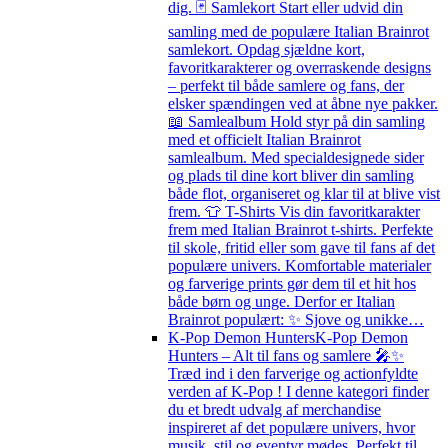
dig. 🃏 Samlekort Start eller udvid din
samling med de populære Italian Brainrot
samlekort. Opdag sjældne kort,
favoritkarakterer og overraskende designs
– perfekt til både samlere og fans, der
elsker spændingen ved at åbne nye pakker.
📖 Samlealbum Hold styr på din samling
med et officielt Italian Brainrot
samlealbum. Med specialdesignede sider
og plads til dine kort bliver din samling
både flot, organiseret og klar til at blive vist
frem. 👕 T-Shirts Vis din favoritkarakter
frem med Italian Brainrot t-shirts. Perfekte
til skole, fritid eller som gave til fans af det
populære univers. Komfortable materialer
og farverige prints gør dem til et hit hos
både børn og unge. Derfor er Italian
Brainrot populært: ✨ Sjove og unikke…
K-Pop Demon Hunters
K-Pop Demon
Hunters – Alt til fans og samlere 🎤✨
Træd ind i den farverige og actionfyldte
verden af K-Pop ! I denne kategori finder
du et bredt udvalg af merchandise
inspireret af det populære univers, hvor
musik, stil og eventyr mødes. Perfekt til