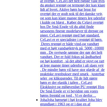
af overtøj. CeLavi det helt rigtige valg hvis
du ønsker regntøj og termotøj der kan klare
lidt af hvert. Aktive børn har brug for
overtøj der er godt nok til det danske vejr,
og som kan klare mange timers leg udenfor
i kulde og blæst . Køber du Celavi overtøj
hos De Små Engle vil du altid finde
sæsonens fineste modefarver til drenge og
piger. CeLavi regntøj med høj standard.
CeLavi er er specialister i regntøj til børn.
Deres regntøj er både vind-og vandtæt
med et højt vandsøjletryk på 5000 -10000
mm . De svejsede sømme der gør det helt
vandtæt. Der er fuld fokus på åndbarhed
og høj komfort , så det altid er sjovt og rart
at lege mange timer udenfor i alt slags vejr
. De mindre børn vil have stor glæde af de
praktiske regnbukser med smæk , justerbar
seler og klikspænder. Til de lidt større
børn er der elastik i taljen . CeLavi
Eksklusivt og miljøvenligt PU regntøj Hos
De Små Engle er vi bevidste om vores
børns fremtid og jord . Vi er derfor…
Joha
Joha børnetøj i høj kvalitet Joha blev
grundlagt i 1963 og er i dag en af