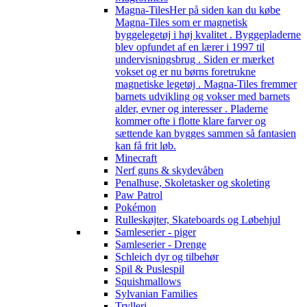
Magna-Tiles
Her på siden kan du købe
Magna-Tiles som er magnetisk
byggelegetøj i høj kvalitet . Byggepladerne
blev opfundet af en lærer i 1997 til
undervisningsbrug . Siden er mærket
vokset og er nu børns foretrukne
magnetiske legetøj . Magna-Tiles fremmer
barnets udvikling og vokser med barnets
alder, evner og interesser . Pladerne
kommer ofte i flotte klare farver og
sættende kan bygges sammen så fantasien
kan få frit løb.
Minecraft
Nerf guns & skydevåben
Penalhuse, Skoletasker og skoleting
Paw Patrol
Pokémon
Rulleskøjter, Skateboards og Løbehjul
Samleserier - piger
Samleserier - Drenge
Schleich dyr og tilbehør
Spil & Puslespil
Squishmallows
Sylvanian Families
Trylleri