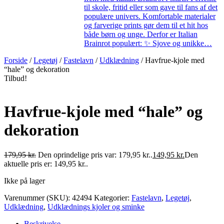
til skole, fritid eller som gave til fans af det
populære univers. Komfortable materialer
og farverige prints gør dem til et hit hos
både børn og unge. Derfor er Italian
Brainrot populært: ✨ Sjove og unikke…
Forside
/
Legetøj
/
Fastelavn
/
Udklædning
/ Havfrue-kjole med
“hale” og dekoration
Tilbud!
Havfrue-kjole med “hale” og
dekoration
179,95
kr.
Den oprindelige pris var: 179,95 kr..
149,95
kr.
Den
aktuelle pris er: 149,95 kr..
Ikke på lager
Varenummer (SKU):
42494
Kategorier:
Fastelavn
,
Legetøj
,
Udklædning
,
Udklædnings kjoler og sminke
Beskrivelse