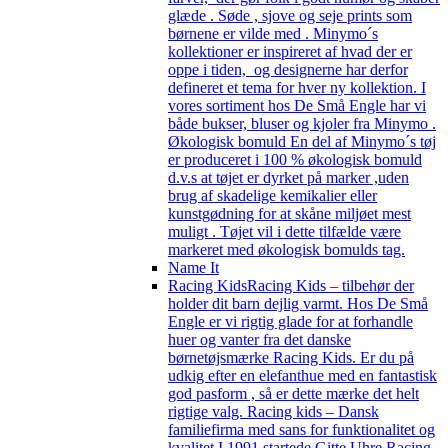
glæde . Søde , sjove og seje prints som
børnene er vilde med . Minymo´s
kollektioner er inspireret af hvad der er
oppe i tiden, og designerne har derfor
defineret et tema for hver ny kollektion. I
vores sortiment hos De Små Engle har vi
både bukser, bluser og kjoler fra Minymo .
Økologisk bomuld En del af Minymo´s tøj
er produceret i 100 % økologisk bomuld
d.v.s at tøjet er dyrket på marker ,uden
brug af skadelige kemikalier eller
kunstgødning for at skåne miljøet mest
muligt . Tøjet vil i dette tilfælde være
markeret med økologisk bomulds tag.
Name It
Racing Kids
Racing Kids – tilbehør der
holder dit barn dejlig varmt. Hos De Små
Engle er vi rigtig glade for at forhandle
huer og vanter fra det danske
børnetøjsmærke Racing Kids. Er du på
udkig efter en elefanthue med en fantastisk
god pasform , så er dette mærke det helt
rigtige valg. Racing kids – Dansk
familiefirma med sans for funktionalitet og
kvalitet I 1991 startede Gitte Uhre Racing