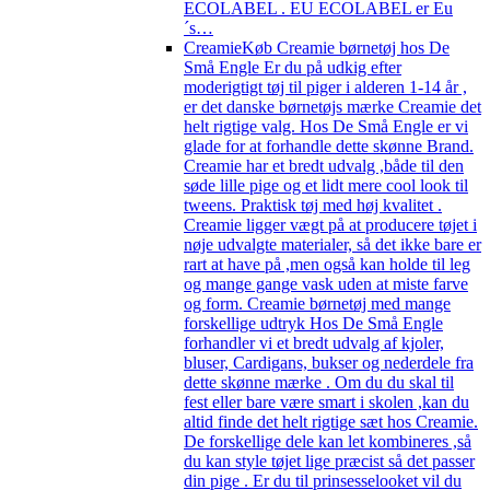
ECOLABEL . EU ECOLABEL er Eu
´s…
Creamie
Køb Creamie børnetøj hos De
Små Engle Er du på udkig efter
moderigtigt tøj til piger i alderen 1-14 år ,
er det danske børnetøjs mærke Creamie det
helt rigtige valg. Hos De Små Engle er vi
glade for at forhandle dette skønne Brand.
Creamie har et bredt udvalg ,både til den
søde lille pige og et lidt mere cool look til
tweens. Praktisk tøj med høj kvalitet .
Creamie ligger vægt på at producere tøjet i
nøje udvalgte materialer, så det ikke bare er
rart at have på ,men også kan holde til leg
og mange gange vask uden at miste farve
og form. Creamie børnetøj med mange
forskellige udtryk Hos De Små Engle
forhandler vi et bredt udvalg af kjoler,
bluser, Cardigans, bukser og nederdele fra
dette skønne mærke . Om du du skal til
fest eller bare være smart i skolen ,kan du
altid finde det helt rigtige sæt hos Creamie.
De forskellige dele kan let kombineres ,så
du kan style tøjet lige præcist så det passer
din pige . Er du til prinsesselooket vil du