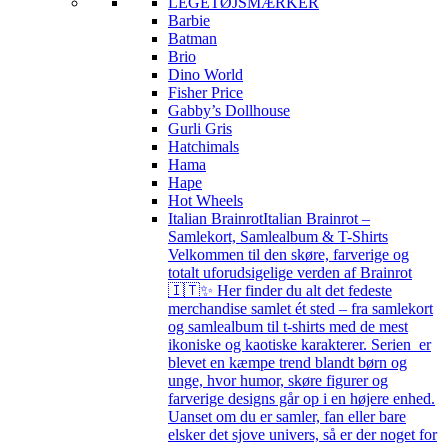
LEGETØJSMÆRKER
Barbie
Batman
Brio
Dino World
Fisher Price
Gabby’s Dollhouse
Gurli Gris
Hatchimals
Hama
Hape
Hot Wheels
Italian Brainrot
Italian Brainrot –
Samlekort, Samlealbum & T-Shirts
Velkommen til den skøre, farverige og
totalt uforudsigelige verden af Brainrot
🇮🇹✨ Her finder du alt det fedeste
merchandise samlet ét sted – fra samlekort
og samlealbum til t-shirts med de mest
ikoniske og kaotiske karakterer. Serien er
blevet en kæmpe trend blandt børn og
unge, hvor humor, skøre figurer og
farverige designs går op i en højere enhed.
Uanset om du er samler, fan eller bare
elsker det sjove univers, så er der noget for