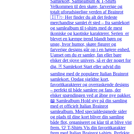
Samlekort, Samlealbum & T-Shirts
Velkommen til den skøre, farverige og
totalt uforudsigelige verden af Brainrot
🇮🇹✨ Her finder du alt det fedeste
merchandise samlet ét sted – fra samlekort
og samlealbum til t-shirts med de mest
ikoniske og kaotiske karakterer. Serien er
blevet en kæmpe trend blandt børn og
unge, hvor humor, skøre figurer og
farverige designs går op i en højere enhed.
Uanset om du er samler, fan eller bare
elsker det sjove univers, så er der noget for
dig. 🃏 Samlekort Start eller udvid din
samling med de populære Italian Brainrot
samlekort. Opdag sjældne kort,
favoritkarakterer og overraskende designs
– perfekt til både samlere og fans, der
elsker spændingen ved at åbne nye pakker.
📖 Samlealbum Hold styr på din samling
med et officielt Italian Brainrot
samlealbum. Med specialdesignede sider
og plads til dine kort bliver din samling
både flot, organiseret og klar til at blive vist
frem. 👕 T-Shirts Vis din favoritkarakter
frem med Italian Brainrot t-shirts. Perfekte