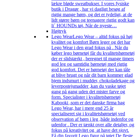
lækre bløde sweatbukser. I vores fysiske
butik i Dragør , har vi dagligt besøg af
rigtig mange børn, og det er tydeligt, at de
lidt større børn og teenagere rigtig godt kan
li´ HOUNDs tøj. Når de nyeste…
Højtryk
Lego Wear
Lego Wear – altid fokus på høj
kvalitet og komfort Børn leger og det har
Lego Wear i den grad fokus på . Når du
køber lego børnetøj får du kvalitetsbørnetøj
der er slidstærkt , beregnet til mange timers
god leg og samtidig børnetøj med rigtig
god komfort. Det er børnetøj der kan tåle
at blive brugt og når dit barn kommer glad
hjem indsmurt i mudder, chokoladekage og
leverpostejsmadder ,kan du vaske tøjet
gang på gang uden det mister farve og
form. Specialister i kvalitetsbørnetøj
Kabooki ,som er det danske firma bag
Lego Wear, har i mere end 25 år
specialiseret sig i kvalitetsbørnetøj ved
observation af børn i leg ,både indenfor og
udenfor . Der er tænkt over alle detaljer, og
fokus på kreativitet og at have det sjovt.
Få din favorit Lego figur på tøjet De fleste