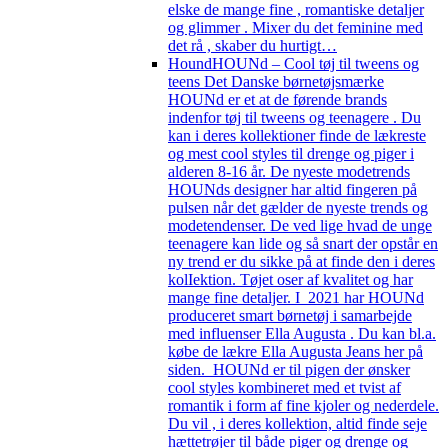
elske de mange fine , romantiske detaljer
og glimmer . Mixer du det feminine med
det rå , skaber du hurtigt…
Hound
HOUNd – Cool tøj til tweens og
teens Det Danske børnetøjsmærke
HOUNd er et at de førende brands
indenfor tøj til tweens og teenagere . Du
kan i deres kollektioner finde de lækreste
og mest cool styles til drenge og piger i
alderen 8-16 år. De nyeste modetrends
HOUNds designer har altid fingeren på
pulsen når det gælder de nyeste trends og
modetendenser. De ved lige hvad de unge
teenagere kan lide og så snart der opstår en
ny trend er du sikke på at finde den i deres
kolIektion. Tøjet oser af kvalitet og har
mange fine detaljer. I 2021 har HOUNd
produceret smart børnetøj i samarbejde
med influenser Ella Augusta . Du kan bl.a.
købe de lækre Ella Augusta Jeans her på
siden. HOUNd er til pigen der ønsker
cool styles kombineret med et tvist af
romantik i form af fine kjoler og nederdele.
Du vil , i deres kollektion, altid finde seje
hættetrøjer til både piger og drenge og