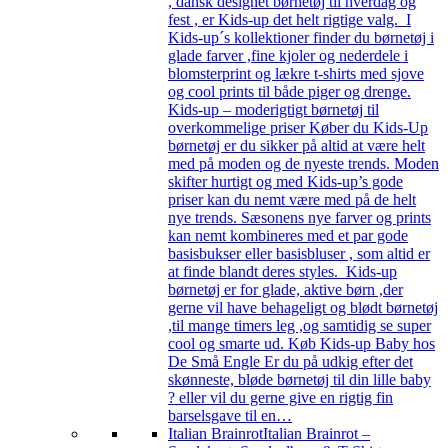
, dansk designet børnetøj til hverdag og
fest , er Kids-up det helt rigtige valg. I
Kids-up´s kollektioner finder du børnetøj i
glade farver ,fine kjoler og nederdele i
blomsterprint og lækre t-shirts med sjove
og cool prints til både piger og drenge.
Kids-up – moderigtigt børnetøj til
overkommelige priser Køber du Kids-Up
børnetøj er du sikker på altid at være helt
med på moden og de nyeste trends. Moden
skifter hurtigt og med Kids-up’s gode
priser kan du nemt være med på de helt
nye trends. Sæsonens nye farver og prints
kan nemt kombineres med et par gode
basisbukser eller basisbluser , som altid er
at finde blandt deres styles. Kids-up
børnetøj er for glade, aktive børn ,der
gerne vil have behageligt og blødt børnetøj
,til mange timers leg ,og samtidig se super
cool og smarte ud. Køb Kids-up Baby hos
De Små Engle Er du på udkig efter det
skønneste, bløde børnetøj til din lille baby
? eller vil du gerne give en rigtig fin
barselsgave til en…
Italian Brainrot
Italian Brainrot –