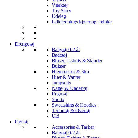
Værktøj
Toy Story
Udeleg
Udklædnings kjoler og sminke
Drengetøj
Babytøj 0-2 år
Badetøj
Bluser, T-shirts & Skjorter
Bukser
Hjemmesko & Sko
Huer & Vanter
Jumpsuits
Nattøj & Undertøj
Regntøj
Shorts
Sweatshirts & Hoodies
Termotøj & Overtøj
Uld
Pigetøj
Accessories & Tasker
Babytøj 0-2 år