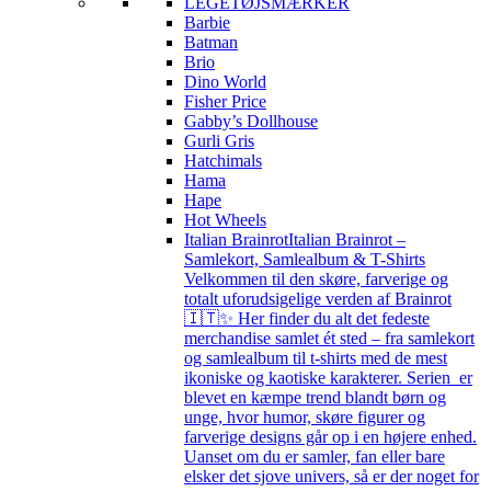
LEGETØJSMÆRKER
Barbie
Batman
Brio
Dino World
Fisher Price
Gabby’s Dollhouse
Gurli Gris
Hatchimals
Hama
Hape
Hot Wheels
Italian Brainrot
Italian Brainrot –
Samlekort, Samlealbum & T-Shirts
Velkommen til den skøre, farverige og
totalt uforudsigelige verden af Brainrot
🇮🇹✨ Her finder du alt det fedeste
merchandise samlet ét sted – fra samlekort
og samlealbum til t-shirts med de mest
ikoniske og kaotiske karakterer. Serien er
blevet en kæmpe trend blandt børn og
unge, hvor humor, skøre figurer og
farverige designs går op i en højere enhed.
Uanset om du er samler, fan eller bare
elsker det sjove univers, så er der noget for