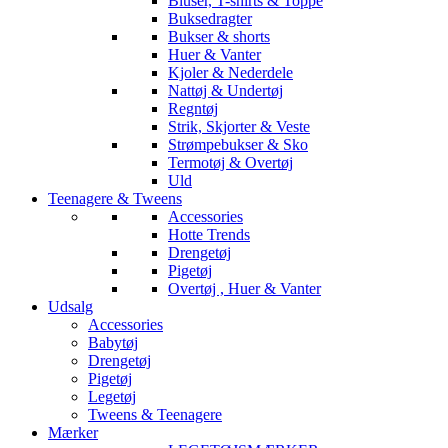
Bluser, T-shirts & Toppe
Buksedragter
Bukser & shorts
Huer & Vanter
Kjoler & Nederdele
Nattøj & Undertøj
Regntøj
Strik, Skjorter & Veste
Strømpebukser & Sko
Termotøj & Overtøj
Uld
Teenagere & Tweens
Accessories
Hotte Trends
Drengetøj
Pigetøj
Overtøj , Huer & Vanter
Udsalg
Accessories
Babytøj
Drengetøj
Pigetøj
Legetøj
Tweens & Teenagere
Mærker