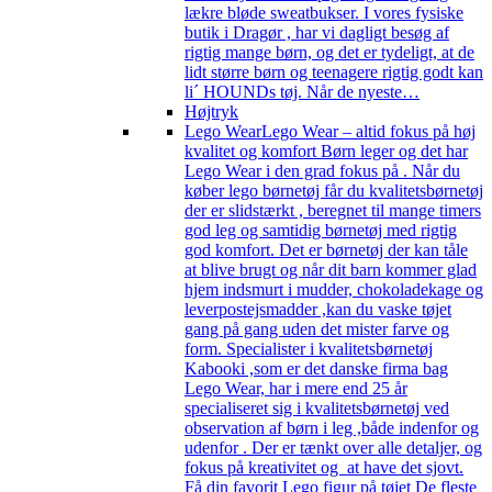
lækre bløde sweatbukser. I vores fysiske
butik i Dragør , har vi dagligt besøg af
rigtig mange børn, og det er tydeligt, at de
lidt større børn og teenagere rigtig godt kan
li´ HOUNDs tøj. Når de nyeste…
Højtryk
Lego Wear
Lego Wear – altid fokus på høj
kvalitet og komfort Børn leger og det har
Lego Wear i den grad fokus på . Når du
køber lego børnetøj får du kvalitetsbørnetøj
der er slidstærkt , beregnet til mange timers
god leg og samtidig børnetøj med rigtig
god komfort. Det er børnetøj der kan tåle
at blive brugt og når dit barn kommer glad
hjem indsmurt i mudder, chokoladekage og
leverpostejsmadder ,kan du vaske tøjet
gang på gang uden det mister farve og
form. Specialister i kvalitetsbørnetøj
Kabooki ,som er det danske firma bag
Lego Wear, har i mere end 25 år
specialiseret sig i kvalitetsbørnetøj ved
observation af børn i leg ,både indenfor og
udenfor . Der er tænkt over alle detaljer, og
fokus på kreativitet og at have det sjovt.
Få din favorit Lego figur på tøjet De fleste