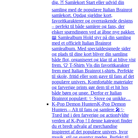
dig. 🃏 Samlekort Start eller udvid din
samling med de populære Italian Brainrot
samlekort. Opdag sjældne kort,
favoritkarakterer og overraskende designs
– perfekt til både samlere og fans, der
elsker spændingen ved at åbne nye pakker.
📖 Samlealbum Hold styr på din samling
med et officielt Italian Brainrot
samlealbum. Med specialdesignede sider
og plads til dine kort bliver din samling
både flot, organiseret og klar til at blive vist
frem. 👕 T-Shirts Vis din favoritkarakter
frem med Italian Brainrot t-shirts. Perfekte
til skole, fritid eller som gave til fans af det
populære univers. Komfortable materialer
og farverige prints gør dem til et hit hos
både børn og unge. Derfor er Italian
Brainrot populært: ✨ Sjove og unikke…
K-Pop Demon Hunters
K-Pop Demon
Hunters – Alt til fans og samlere 🎤✨
Træd ind i den farverige og actionfyldte
verden af K-Pop ! I denne kategori finder
du et bredt udvalg af merchandise
inspireret af det populære univers, hvor
musik, stil og eventyr mødes. Perfekt til