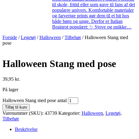
til skole, fritid eller som gave til fans af det
populære univers. Komfortable materialer
og farverige prints gør dem til et hit hos
både børn og unge. Derfor er Italian
Brainrot populært: ✨ Sjove og unikke…
Forside
/
Legetøj
/
Halloween
/
Tilbehør
/ Halloween Stang med
pose
Halloween Stang med pose
39,95
kr.
På lager
Halloween Stang med pose antal
Tilføj til kurv
Varenummer (SKU):
43739
Kategorier:
Halloween
,
Legetøj
,
Tilbehør
Beskrivelse