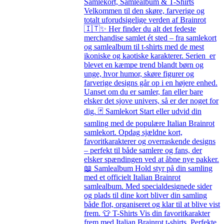
Samlekort, Samlealbum & T-Shirts
Velkommen til den skøre, farverige og
totalt uforudsigelige verden af Brainrot
🇮🇹✨ Her finder du alt det fedeste
merchandise samlet ét sted – fra samlekort
og samlealbum til t-shirts med de mest
ikoniske og kaotiske karakterer. Serien er
blevet en kæmpe trend blandt børn og
unge, hvor humor, skøre figurer og
farverige designs går op i en højere enhed.
Uanset om du er samler, fan eller bare
elsker det sjove univers, så er der noget for
dig. 🃏 Samlekort Start eller udvid din
samling med de populære Italian Brainrot
samlekort. Opdag sjældne kort,
favoritkarakterer og overraskende designs
– perfekt til både samlere og fans, der
elsker spændingen ved at åbne nye pakker.
📖 Samlealbum Hold styr på din samling
med et officielt Italian Brainrot
samlealbum. Med specialdesignede sider
og plads til dine kort bliver din samling
både flot, organiseret og klar til at blive vist
frem. 👕 T-Shirts Vis din favoritkarakter
frem med Italian Brainrot t-shirts. Perfekte