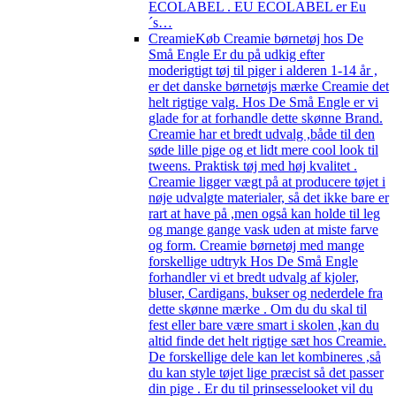
ECOLABEL . EU ECOLABEL er Eu
´s…
Creamie
Køb Creamie børnetøj hos De
Små Engle Er du på udkig efter
moderigtigt tøj til piger i alderen 1-14 år ,
er det danske børnetøjs mærke Creamie det
helt rigtige valg. Hos De Små Engle er vi
glade for at forhandle dette skønne Brand.
Creamie har et bredt udvalg ,både til den
søde lille pige og et lidt mere cool look til
tweens. Praktisk tøj med høj kvalitet .
Creamie ligger vægt på at producere tøjet i
nøje udvalgte materialer, så det ikke bare er
rart at have på ,men også kan holde til leg
og mange gange vask uden at miste farve
og form. Creamie børnetøj med mange
forskellige udtryk Hos De Små Engle
forhandler vi et bredt udvalg af kjoler,
bluser, Cardigans, bukser og nederdele fra
dette skønne mærke . Om du du skal til
fest eller bare være smart i skolen ,kan du
altid finde det helt rigtige sæt hos Creamie.
De forskellige dele kan let kombineres ,så
du kan style tøjet lige præcist så det passer
din pige . Er du til prinsesselooket vil du