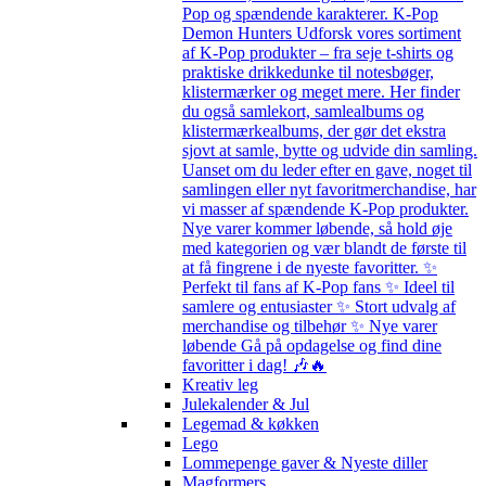
Pop og spændende karakterer. K-Pop
Demon Hunters Udforsk vores sortiment
af K-Pop produkter – fra seje t-shirts og
praktiske drikkedunke til notesbøger,
klistermærker og meget mere. Her finder
du også samlekort, samlealbums og
klistermærkealbums, der gør det ekstra
sjovt at samle, bytte og udvide din samling.
Uanset om du leder efter en gave, noget til
samlingen eller nyt favoritmerchandise, har
vi masser af spændende K-Pop produkter.
Nye varer kommer løbende, så hold øje
med kategorien og vær blandt de første til
at få fingrene i de nyeste favoritter. ✨
Perfekt til fans af K-Pop fans ✨ Ideel til
samlere og entusiaster ✨ Stort udvalg af
merchandise og tilbehør ✨ Nye varer
løbende Gå på opdagelse og find dine
favoritter i dag! 🎶🔥
Kreativ leg
Julekalender & Jul
Legemad & køkken
Lego
Lommepenge gaver & Nyeste diller
Magformers