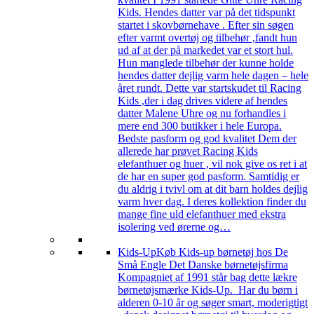
Kids. Hendes datter var på det tidspunkt
startet i skovbørnehave . Efter sin søgen
efter varmt overtøj og tilbehør ,fandt hun
ud af at der på markedet var et stort hul.
Hun manglede tilbehør der kunne holde
hendes datter dejlig varm hele dagen – hele
året rundt. Dette var startskudet til Racing
Kids ,der i dag drives videre af hendes
datter Malene Uhre og nu forhandles i
mere end 300 butikker i hele Europa.
Bedste pasform og god kvalitet Dem der
allerede har prøvet Racing Kids
elefanthuer og huer , vil nok give os ret i at
de har en super god pasform. Samtidig er
du aldrig i tvivl om at dit barn holdes dejlig
varm hver dag. I deres kollektion finder du
mange fine uld elefanthuer med ekstra
isolering ved ørerne og…
Kids-Up
Køb Kids-up børnetøj hos De
Små Engle Det Danske børnetøjsfirma
Kompagniet af 1991 står bag dette lækre
børnetøjsmærke Kids-Up. Har du børn i
alderen 0-10 år og søger smart, moderigtigt