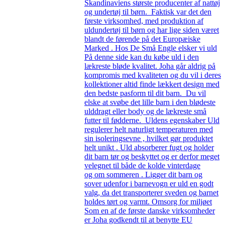
Skandinaviens største producenter af nattøj
og undertøj til børn. Faktisk var det den
første virksomhed, med produktion af
uldundertøj til børn og har lige siden været
blandt de førende på det Europæiske
Marked . Hos De Små Engle elsker vi uld
På denne side kan du købe uld i den
lækreste bløde kvalitet. Joha går aldrig på
kompromis med kvaliteten og du vil i deres
kollektioner altid finde lækkert design med
den bedste pasform til dit barn. Du vil
elske at svøbe det lille barn i den blødeste
ulddragt eller body og de lækreste små
futter til fødderne. Uldens egenskaber Uld
regulerer helt naturligt temperaturen med
sin isoleringsevne , hvilket gør produktet
helt unikt . Uld absorberer fugt og holder
dit barn tør og beskyttet og er derfor meget
velegnet til både de kolde vinterdage
og om sommeren . Ligger dit barn og
sover udenfor i barnevogn er uld en godt
valg, da det transporterer sveden og barnet
holdes tørt og varmt. Omsorg for miljøet
Som en af de første danske virksomheder
er Joha godkendt til at benytte EU