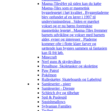
Magna-Tiles
Her på siden kan du købe
Magna-Tiles som er magnetisk
byggelegetøj i høj kvalitet . Byggepladerne
blev opfundet af en lærer i 1997 til
undervisningsbrug . Siden er mærket
vokset og er nu børns foretrukne
magnetiske legetøj . Magna-Tiles fremmer
barnets udvikling og vokser med barnets
alder, evner og interesser . Pladerne
kommer ofte i flotte klare farver og
sættende kan bygges sammen så fantasien
kan få frit løb.
Minecraft
Nerf guns & skydevåben
Penalhuse, Skoletasker og skoleting
Paw Patrol
Pokémon
Rulleskøjter, Skateboards og Løbehjul
Samleserier - piger
Samleserier - Drenge
Schleich dyr og tilbehør
Spil & Puslespil
Squishmallows
Sylvanian Families
Trylleri