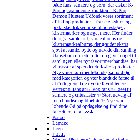
både fans, samlere og børn, der elsker K-
Pop og spændende karakterer. K-Pop
Demon Hunters Udforsk vores sortiment
af K-Pop produkter – fra seje t-shirts og
praktiske drikkedunke til notesbøger,
klistermærker og meget mere. Her finder
du også samlekort, samlealbums og
klistermærkealbums, der gør det ekstra
sjovt at samle, bytte og udvide din samling.
Uanset om du leder efter en gave, noget til
samlingen eller nyt favoritmerchandise, har
vi masser af spændende K-Pop produkter.
Nye varer kommer løbende, så hold øje
med kategorien og vær blandt de første til
at få fingrene i de nyeste favoritter. ✨
Perfekt til fans af K-Pop fans ✨ Ideel til
samlere og entusiaster ✨ Stort udvalg af
merchandise og tilbehør ✨ Nye varer
løbende Gå på opdagelse og find dine
favoritter i dag! 🎶🔥
Kaloo
Lamaze
Lego
L.O.L
Magna-Tiles
Her på siden kan du købe