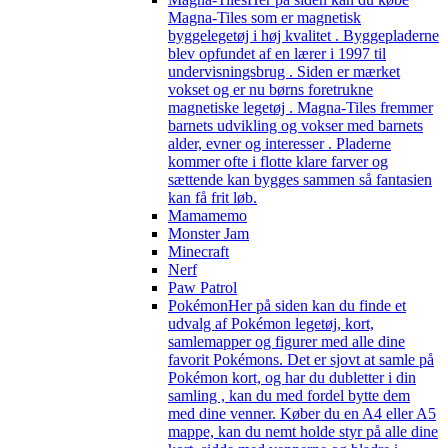
Magna-Tiles som er magnetisk
byggelegetøj i høj kvalitet . Byggepladerne
blev opfundet af en lærer i 1997 til
undervisningsbrug . Siden er mærket
vokset og er nu børns foretrukne
magnetiske legetøj . Magna-Tiles fremmer
barnets udvikling og vokser med barnets
alder, evner og interesser . Pladerne
kommer ofte i flotte klare farver og
sættende kan bygges sammen så fantasien
kan få frit løb.
Mamamemo
Monster Jam
Minecraft
Nerf
Paw Patrol
Pokémon
Her på siden kan du finde et
udvalg af Pokémon legetøj, kort,
samlemapper og figurer med alle dine
favorit Pokémons. Det er sjovt at samle på
Pokémon kort, og har du dubletter i din
samling , kan du med fordel bytte dem
med dine venner. Køber du en A4 eller A5
mappe, kan du nemt holde styr på alle dine