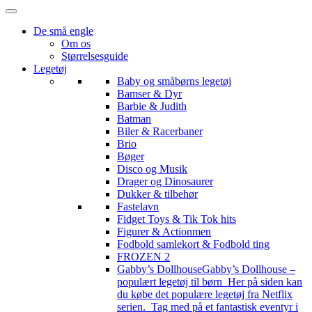
De små engle
Om os
Størrelsesguide
Legetøj
Baby og småbørns legetøj
Bamser & Dyr
Barbie & Judith
Batman
Biler & Racerbaner
Brio
Bøger
Disco og Musik
Drager og Dinosaurer
Dukker & tilbehør
Fastelavn
Fidget Toys & Tik Tok hits
Figurer & Actionmen
Fodbold samlekort & Fodbold ting
FROZEN 2
Gabby’s Dollhouse
Gabby’s Dollhouse –
populært legetøj til børn Her på siden kan
du købe det populære legetøj fra Netflix
serien. Tag med på et fantastisk eventyr i