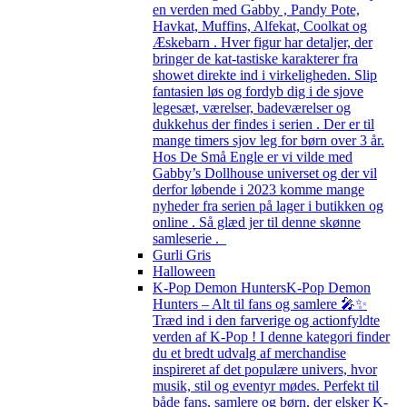
en verden med Gabby , Pandy Pote,
Havkat, Muffins, Alfekat, Coolkat og
Æskebarn . Hver figur har detaljer, der
bringer de kat-tastiske karakterer fra
showet direkte ind i virkeligheden. Slip
fantasien løs og fordyb dig i de sjove
legesæt, værelser, badeværelser og
dukkehus der findes i serien . Der er til
mange timers sjov leg for børn over 3 år.
Hos De Små Engle er vi vilde med
Gabby’s Dollhouse universet og der vil
derfor løbende i 2023 komme mange
nyheder fra serien på lager i butikken og
online . Så glæd jer til denne skønne
samleserie .
Gurli Gris
Halloween
K-Pop Demon Hunters
K-Pop Demon
Hunters – Alt til fans og samlere 🎤✨
Træd ind i den farverige og actionfyldte
verden af K-Pop ! I denne kategori finder
du et bredt udvalg af merchandise
inspireret af det populære univers, hvor
musik, stil og eventyr mødes. Perfekt til
både fans, samlere og børn, der elsker K-