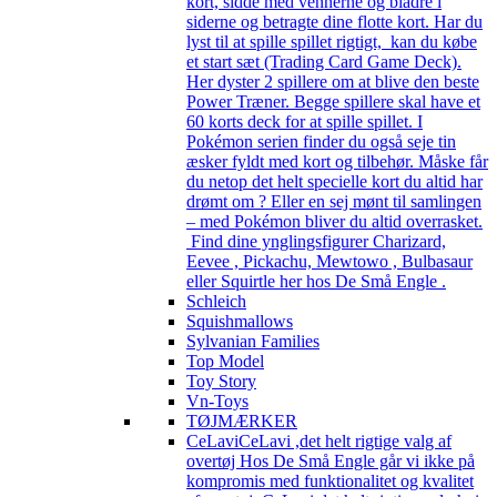
kort, sidde med vennerne og bladre i
siderne og betragte dine flotte kort. Har du
lyst til at spille spillet rigtigt, kan du købe
et start sæt (Trading Card Game Deck).
Her dyster 2 spillere om at blive den beste
Power Træner. Begge spillere skal have et
60 korts deck for at spille spillet. I
Pokémon serien finder du også seje tin
æsker fyldt med kort og tilbehør. Måske får
du netop det helt specielle kort du altid har
drømt om ? Eller en sej mønt til samlingen
– med Pokémon bliver du altid overrasket.
Find dine ynglingsfigurer Charizard,
Eevee , Pickachu, Mewtowo , Bulbasaur
eller Squirtle her hos De Små Engle .
Schleich
Squishmallows
Sylvanian Families
Top Model
Toy Story
Vn-Toys
TØJMÆRKER
CeLavi
CeLavi ,det helt rigtige valg af
overtøj Hos De Små Engle går vi ikke på
kompromis med funktionalitet og kvalitet