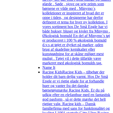
glæde . Søde , sjove og seje prints som
børnene er vilde med . Minymo´s
kollektioner er inspireret af hvad der er
oppe i tiden, og designerne har derfor
defineret et tema for hver ny kollektion. I
vores sortiment hos De Små Engle har vi
både bukser, bluser og kjoler fra Minymo .
Økologisk bomuld En del af Minymo´s tøj
er produceret i 100 % økologisk bomuld
d.v.s at tøjet er dyrket på marker ,uden
brug af skadelige kemikalier eller
kunstgødning for at skåne miljøet mest
muligt . Tøjet vil i dette tilfælde være
markeret med økologisk bomulds tag.
Name It
Racing Kids
Racing Kids – tilbehør der
holder dit barn dejlig varmt. Hos De Små
Engle er vi rigtig glade for at forhandle
huer og vanter fra det danske
børnetøjsmærke Racing Kids. Er du på
udkig efter en elefanthue med en fantastisk
god pasform , så er dette mærke det helt
rigtige valg. Racing kids – Dansk
familiefirma med sans for funktionalitet og
kvalitet I 1991 startede Gitte Uhre Racing