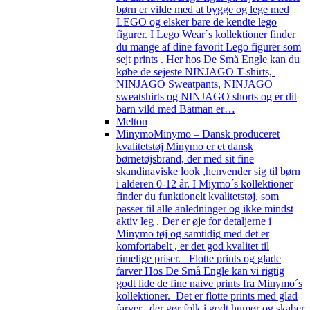
børn er vilde med at bygge og lege med
LEGO og elsker bare de kendte lego
figurer. I Lego Wear´s kollektioner finder
du mange af dine favorit Lego figurer som
sejt prints . Her hos De Små Engle kan du
købe de sejeste NINJAGO T-shirts,
NINJAGO Sweatpants, NINJAGO
sweatshirts og NINJAGO shorts og er dit
barn vild med Batman er…
Melton
Minymo
Minymo – Dansk produceret
kvalitetstøj Minymo er et dansk
børnetøjsbrand, der med sit fine
skandinaviske look ,henvender sig til børn
i alderen 0-12 år. I Miymo´s kollektioner
finder du funktionelt kvalitetstøj, som
passer til alle anledninger og ikke mindst
aktiv leg . Der er øje for detaljerne i
Minymo tøj og samtidig med det er
komfortabelt , er det god kvalitet til
rimelige priser. Flotte prints og glade
farver Hos De Små Engle kan vi rigtig
godt lide de fine naive prints fra Minymo´s
kollektioner. Det er flotte prints med glad
farver, der gør folk i godt humør og skaber