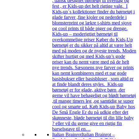
, dansk designet børnetøj til hverdag og
fest , er Kids-up det helt rigtige valg. I
Kids-up´s kollektioner finder du børnetøj i
glade farver ,fine kjoler og nederdele i
blomsterprint og lækre t-shirts med sjove
og cool prints til både piger og drenge.
Kids-up – moderigtigt børnetøj til
overkommelige priser Køber du Kids-Up
børnetøj er du sikker på altid at være helt
med på moden og de nyeste trends. Moden
skifter hurtigt og med Kids-up’s gode
priser kan du nemt være med på de helt
nye trends. Sæsonens nye farver og prints
kan nemt kombineres med et par gode
basisbukser eller basisbluser , som altid er
at finde blandt deres styles. Kids-up
børnetøj er for glade, aktive børn ,der
gerne vil have behageligt og blødt børnetøj
,til mange timers leg ,og samtidig se super
cool og smarte ud. Køb Kids-up Baby hos
De Små Engle Er du på udkig efter det
skønneste, bløde børnetøj til din lille baby
? eller vil du gerne give en rigtig fin
barselsgave til en…
Italian Brainrot
Italian Brainrot –