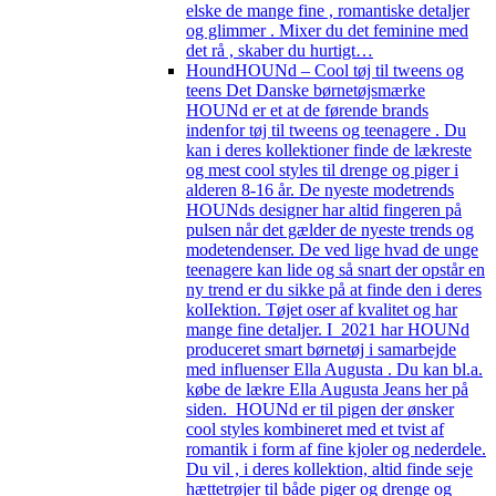
elske de mange fine , romantiske detaljer
og glimmer . Mixer du det feminine med
det rå , skaber du hurtigt…
Hound
HOUNd – Cool tøj til tweens og
teens Det Danske børnetøjsmærke
HOUNd er et at de førende brands
indenfor tøj til tweens og teenagere . Du
kan i deres kollektioner finde de lækreste
og mest cool styles til drenge og piger i
alderen 8-16 år. De nyeste modetrends
HOUNds designer har altid fingeren på
pulsen når det gælder de nyeste trends og
modetendenser. De ved lige hvad de unge
teenagere kan lide og så snart der opstår en
ny trend er du sikke på at finde den i deres
kolIektion. Tøjet oser af kvalitet og har
mange fine detaljer. I 2021 har HOUNd
produceret smart børnetøj i samarbejde
med influenser Ella Augusta . Du kan bl.a.
købe de lækre Ella Augusta Jeans her på
siden. HOUNd er til pigen der ønsker
cool styles kombineret med et tvist af
romantik i form af fine kjoler og nederdele.
Du vil , i deres kollektion, altid finde seje
hættetrøjer til både piger og drenge og