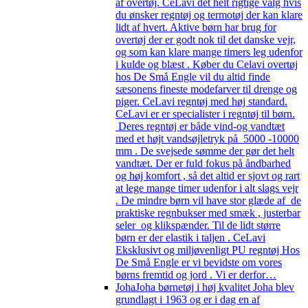
af overtøj. CeLavi det helt rigtige valg hvis
du ønsker regntøj og termotøj der kan klare
lidt af hvert. Aktive børn har brug for
overtøj der er godt nok til det danske vejr,
og som kan klare mange timers leg udenfor
i kulde og blæst . Køber du Celavi overtøj
hos De Små Engle vil du altid finde
sæsonens fineste modefarver til drenge og
piger. CeLavi regntøj med høj standard.
CeLavi er er specialister i regntøj til børn.
Deres regntøj er både vind-og vandtæt
med et højt vandsøjletryk på 5000 -10000
mm . De svejsede sømme der gør det helt
vandtæt. Der er fuld fokus på åndbarhed
og høj komfort , så det altid er sjovt og rart
at lege mange timer udenfor i alt slags vejr
. De mindre børn vil have stor glæde af de
praktiske regnbukser med smæk , justerbar
seler og klikspænder. Til de lidt større
børn er der elastik i taljen . CeLavi
Eksklusivt og miljøvenligt PU regntøj Hos
De Små Engle er vi bevidste om vores
børns fremtid og jord . Vi er derfor…
Joha
Joha børnetøj i høj kvalitet Joha blev
grundlagt i 1963 og er i dag en af