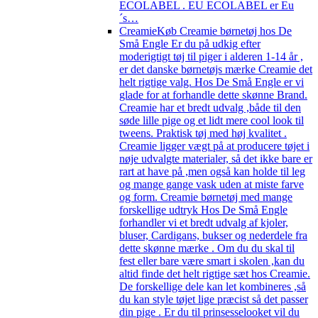
ECOLABEL . EU ECOLABEL er Eu
´s…
Creamie
Køb Creamie børnetøj hos De
Små Engle Er du på udkig efter
moderigtigt tøj til piger i alderen 1-14 år ,
er det danske børnetøjs mærke Creamie det
helt rigtige valg. Hos De Små Engle er vi
glade for at forhandle dette skønne Brand.
Creamie har et bredt udvalg ,både til den
søde lille pige og et lidt mere cool look til
tweens. Praktisk tøj med høj kvalitet .
Creamie ligger vægt på at producere tøjet i
nøje udvalgte materialer, så det ikke bare er
rart at have på ,men også kan holde til leg
og mange gange vask uden at miste farve
og form. Creamie børnetøj med mange
forskellige udtryk Hos De Små Engle
forhandler vi et bredt udvalg af kjoler,
bluser, Cardigans, bukser og nederdele fra
dette skønne mærke . Om du du skal til
fest eller bare være smart i skolen ,kan du
altid finde det helt rigtige sæt hos Creamie.
De forskellige dele kan let kombineres ,så
du kan style tøjet lige præcist så det passer
din pige . Er du til prinsesselooket vil du