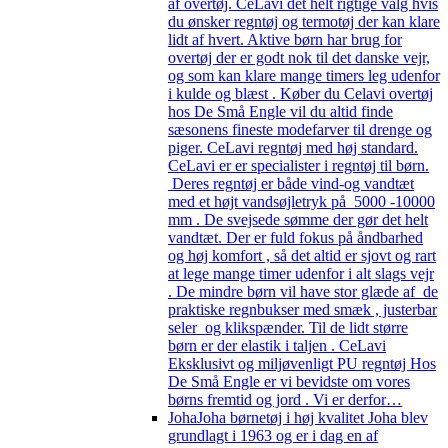
af overtøj. CeLavi det helt rigtige valg hvis
du ønsker regntøj og termotøj der kan klare
lidt af hvert. Aktive børn har brug for
overtøj der er godt nok til det danske vejr,
og som kan klare mange timers leg udenfor
i kulde og blæst . Køber du Celavi overtøj
hos De Små Engle vil du altid finde
sæsonens fineste modefarver til drenge og
piger. CeLavi regntøj med høj standard.
CeLavi er er specialister i regntøj til børn.
Deres regntøj er både vind-og vandtæt
med et højt vandsøjletryk på 5000 -10000
mm . De svejsede sømme der gør det helt
vandtæt. Der er fuld fokus på åndbarhed
og høj komfort , så det altid er sjovt og rart
at lege mange timer udenfor i alt slags vejr
. De mindre børn vil have stor glæde af de
praktiske regnbukser med smæk , justerbar
seler og klikspænder. Til de lidt større
børn er der elastik i taljen . CeLavi
Eksklusivt og miljøvenligt PU regntøj Hos
De Små Engle er vi bevidste om vores
børns fremtid og jord . Vi er derfor…
Joha
Joha børnetøj i høj kvalitet Joha blev
grundlagt i 1963 og er i dag en af