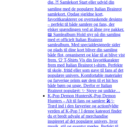
dig. 🃏 Samlekort Start eller udvid din
samling med de populære Italian Brainrot
samlekort. Opdag sjældne kort,
favoritkarakterer og overraskende designs
– perfekt til både samlere og fans, der
elsker spændingen ved at åbne nye pakker.
📖 Samlealbum Hold styr på din samling
med et officielt Italian Brainrot
samlealbum. Med specialdesignede sider
og plads til dine kort bliver din samling
både flot, organiseret og klar til at blive vist
frem. 👕 T-Shirts Vis din favoritkarakter
frem med Italian Brainrot t-shirts. Perfekte
til skole, fritid eller som gave til fans af det
populære univers. Komfortable materialer
og farverige prints gør dem til et hit hos
både børn og unge. Derfor er Italian
Brainrot populært: ✨ Sjove og unikke…
K-Pop Demon Hunters
K-Pop Demon
Hunters – Alt til fans og samlere 🎤✨
Træd ind i den farverige og actionfyldte
verden af K-Pop ! I denne kategori finder
du et bredt udvalg af merchandise
inspireret af det populære univers, hvor
musik, stil og eventyr mødes. Perfekt til