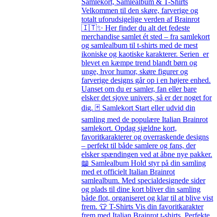
Samlekort, Samlealbum & T-Shirts
Velkommen til den skøre, farverige og
totalt uforudsigelige verden af Brainrot
🇮🇹✨ Her finder du alt det fedeste
merchandise samlet ét sted – fra samlekort
og samlealbum til t-shirts med de mest
ikoniske og kaotiske karakterer. Serien er
blevet en kæmpe trend blandt børn og
unge, hvor humor, skøre figurer og
farverige designs går op i en højere enhed.
Uanset om du er samler, fan eller bare
elsker det sjove univers, så er der noget for
dig. 🃏 Samlekort Start eller udvid din
samling med de populære Italian Brainrot
samlekort. Opdag sjældne kort,
favoritkarakterer og overraskende designs
– perfekt til både samlere og fans, der
elsker spændingen ved at åbne nye pakker.
📖 Samlealbum Hold styr på din samling
med et officielt Italian Brainrot
samlealbum. Med specialdesignede sider
og plads til dine kort bliver din samling
både flot, organiseret og klar til at blive vist
frem. 👕 T-Shirts Vis din favoritkarakter
frem med Italian Brainrot t-shirts. Perfekte