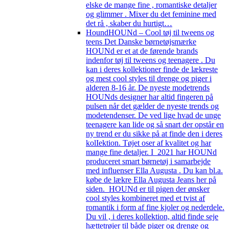
elske de mange fine , romantiske detaljer
og glimmer . Mixer du det feminine med
det rå , skaber du hurtigt…
Hound
HOUNd – Cool tøj til tweens og
teens Det Danske børnetøjsmærke
HOUNd er et at de førende brands
indenfor tøj til tweens og teenagere . Du
kan i deres kollektioner finde de lækreste
og mest cool styles til drenge og piger i
alderen 8-16 år. De nyeste modetrends
HOUNds designer har altid fingeren på
pulsen når det gælder de nyeste trends og
modetendenser. De ved lige hvad de unge
teenagere kan lide og så snart der opstår en
ny trend er du sikke på at finde den i deres
kolIektion. Tøjet oser af kvalitet og har
mange fine detaljer. I 2021 har HOUNd
produceret smart børnetøj i samarbejde
med influenser Ella Augusta . Du kan bl.a.
købe de lækre Ella Augusta Jeans her på
siden. HOUNd er til pigen der ønsker
cool styles kombineret med et tvist af
romantik i form af fine kjoler og nederdele.
Du vil , i deres kollektion, altid finde seje
hættetrøjer til både piger og drenge og