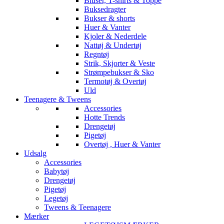
Bluser, T-shirts & Toppe
Buksedragter
Bukser & shorts
Huer & Vanter
Kjoler & Nederdele
Nattøj & Undertøj
Regntøj
Strik, Skjorter & Veste
Strømpebukser & Sko
Termotøj & Overtøj
Uld
Teenagere & Tweens
Accessories
Hotte Trends
Drengetøj
Pigetøj
Overtøj , Huer & Vanter
Udsalg
Accessories
Babytøj
Drengetøj
Pigetøj
Legetøj
Tweens & Teenagere
Mærker