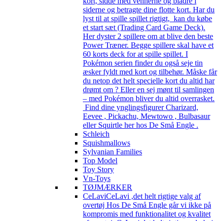
kort, sidde med vennerne og bladre i
siderne og betragte dine flotte kort. Har du
lyst til at spille spillet rigtigt, kan du købe
et start sæt (Trading Card Game Deck).
Her dyster 2 spillere om at blive den beste
Power Træner. Begge spillere skal have et
60 korts deck for at spille spillet. I
Pokémon serien finder du også seje tin
æsker fyldt med kort og tilbehør. Måske får
du netop det helt specielle kort du altid har
drømt om ? Eller en sej mønt til samlingen
– med Pokémon bliver du altid overrasket.
Find dine ynglingsfigurer Charizard,
Eevee , Pickachu, Mewtowo , Bulbasaur
eller Squirtle her hos De Små Engle .
Schleich
Squishmallows
Sylvanian Families
Top Model
Toy Story
Vn-Toys
TØJMÆRKER
CeLavi
CeLavi ,det helt rigtige valg af
overtøj Hos De Små Engle går vi ikke på
kompromis med funktionalitet og kvalitet