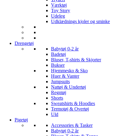
Værktøj
Toy Story
Udeleg
Udklædnings kjoler og sminke
Drengetøj
Babytøj 0-2 år
Badetøj
Bluser, T-shirts & Skjorter
Bukser
Hjemmesko & Sko
Huer & Vanter
Jumpsuits
Nattøj & Undertøj
Regntøj
Shorts
Sweatshirts & Hoodies
Termotøj & Overtøj
Uld
Pigetøj
Accessories & Tasker
Babytøj 0-2 år