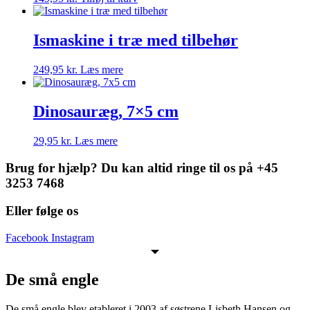
Ismaskine i træ med tilbehør
249,95
kr.
Læs mere
Dinosauræg, 7×5 cm
29,95
kr.
Læs mere
Brug for hjælp? Du kan altid ringe til os på +45
3253 7468
Eller følge os
Facebook
Instagram
De små engle
De små engle blev etableret i 2003 af søstrene Lisbeth Hansen og