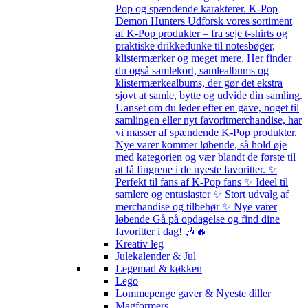
Pop og spændende karakterer. K-Pop
Demon Hunters Udforsk vores sortiment
af K-Pop produkter – fra seje t-shirts og
praktiske drikkedunke til notesbøger,
klistermærker og meget mere. Her finder
du også samlekort, samlealbums og
klistermærkealbums, der gør det ekstra
sjovt at samle, bytte og udvide din samling.
Uanset om du leder efter en gave, noget til
samlingen eller nyt favoritmerchandise, har
vi masser af spændende K-Pop produkter.
Nye varer kommer løbende, så hold øje
med kategorien og vær blandt de første til
at få fingrene i de nyeste favoritter. ✨
Perfekt til fans af K-Pop fans ✨ Ideel til
samlere og entusiaster ✨ Stort udvalg af
merchandise og tilbehør ✨ Nye varer
løbende Gå på opdagelse og find dine
favoritter i dag! 🎶🔥
Kreativ leg
Julekalender & Jul
Legemad & køkken
Lego
Lommepenge gaver & Nyeste diller
Magformers