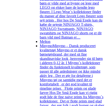
børn er vilde med at bygge og lege med
LEGO og elsker bare de kendte lego
figurer. I Lego Wear´s kollektioner finder
du mange af dine favorit Lego figurer som
sejt prints . Her hos De Små Engle kan du
købe de sejeste NINJAGO T-shirts,
NINJAGO Sweatpants, NINJAGO
sweatshirts og NINJAGO shorts og er dit
barn vild med Batman er…
Melton
Minymo
Minymo – Dansk produceret
kvalitetstøj Minymo er et dansk
børnetøjsbrand, der med sit fine
skandinaviske look ,henvender sig til børn
i alderen 0-12 år. I Miymo´s kollektioner
finder du funktionelt kvalitetstøj, som
passer til alle anledninger og ikke mindst
aktiv leg . Der er øje for detaljerne i
Minymo tøj og samtidig med det er
komfortabelt , er det god kvalitet til
rimelige priser. Flotte prints og glade
farver Hos De Små Engle kan vi rigtig
godt lide de fine naive prints fra Minymo´s
kollektioner. Det er flotte prints med glad
farver, der gør folk i godt humør og skaber