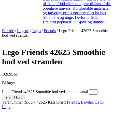
til skole, fritid eller som gave til fans af det
populære univers. Komfortable materialer
og farverige prints gør dem til et hit hos
både børn og unge. Derfor er Italian
Brainrot populært: ✨ Sjove og unikke…
Forside
/
Legetøj
/
Lego
/
Friends
/ Lego Friends 42625 Smoothie
bod ved stranden
Lego Friends 42625 Smoothie
bod ved stranden
169,95
kr.
På lager
Lego Friends 42625 Smoothie bod ved stranden antal
Tilføj til kurv
Varenummer (SKU):
42625
Kategorier:
Friends
,
Legetøj
,
Lego
,
Lego