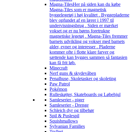
Magna-Tiles
Her på siden kan du købe
Magna-Tiles som er magnetisk
byggelegetøj i høj kvalitet . Byggepladerne
blev opfundet af en lærer i 1997 til
undervisningsbrug . Siden er mærket
vokset og er nu børns foretrukne
magnetiske legetøj . Magna-Tiles fremmer
barnets udvikling og vokser med barnets
alder, evner og interesser . Pladerne
kommer ofte i flotte klare farver og
sættende kan bygges sammen så fantasien
kan få frit løb.
Minecraft
Nerf guns & skydevåben
Penalhuse, Skoletasker og skoleting
Paw Patrol
Pokémon
Rulleskøjter, Skateboards og Løbehjul
Samleserier - piger
Samleserier - Drenge
Schleich dyr og tilbehør
Spil & Puslespil
Squishmallows
Sylvanian Families
Trylleri