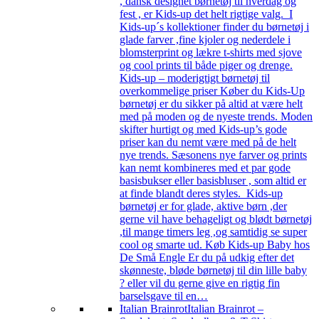
, dansk designet børnetøj til hverdag og
fest , er Kids-up det helt rigtige valg. I
Kids-up´s kollektioner finder du børnetøj i
glade farver ,fine kjoler og nederdele i
blomsterprint og lækre t-shirts med sjove
og cool prints til både piger og drenge.
Kids-up – moderigtigt børnetøj til
overkommelige priser Køber du Kids-Up
børnetøj er du sikker på altid at være helt
med på moden og de nyeste trends. Moden
skifter hurtigt og med Kids-up’s gode
priser kan du nemt være med på de helt
nye trends. Sæsonens nye farver og prints
kan nemt kombineres med et par gode
basisbukser eller basisbluser , som altid er
at finde blandt deres styles. Kids-up
børnetøj er for glade, aktive børn ,der
gerne vil have behageligt og blødt børnetøj
,til mange timers leg ,og samtidig se super
cool og smarte ud. Køb Kids-up Baby hos
De Små Engle Er du på udkig efter det
skønneste, bløde børnetøj til din lille baby
? eller vil du gerne give en rigtig fin
barselsgave til en…
Italian Brainrot
Italian Brainrot –