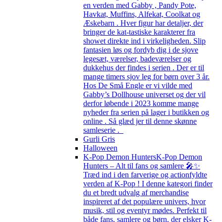
en verden med Gabby , Pandy Pote,
Havkat, Muffins, Alfekat, Coolkat og
Æskebarn . Hver figur har detaljer, der
bringer de kat-tastiske karakterer fra
showet direkte ind i virkeligheden. Slip
fantasien løs og fordyb dig i de sjove
legesæt, værelser, badeværelser og
dukkehus der findes i serien . Der er til
mange timers sjov leg for børn over 3 år.
Hos De Små Engle er vi vilde med
Gabby’s Dollhouse universet og der vil
derfor løbende i 2023 komme mange
nyheder fra serien på lager i butikken og
online . Så glæd jer til denne skønne
samleserie .
Gurli Gris
Halloween
K-Pop Demon Hunters
K-Pop Demon
Hunters – Alt til fans og samlere 🎤✨
Træd ind i den farverige og actionfyldte
verden af K-Pop ! I denne kategori finder
du et bredt udvalg af merchandise
inspireret af det populære univers, hvor
musik, stil og eventyr mødes. Perfekt til
både fans, samlere og børn, der elsker K-