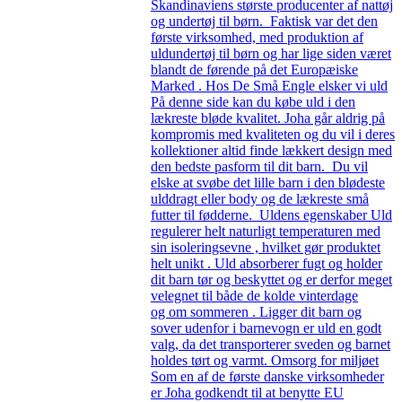
Skandinaviens største producenter af nattøj
og undertøj til børn. Faktisk var det den
første virksomhed, med produktion af
uldundertøj til børn og har lige siden været
blandt de førende på det Europæiske
Marked . Hos De Små Engle elsker vi uld
På denne side kan du købe uld i den
lækreste bløde kvalitet. Joha går aldrig på
kompromis med kvaliteten og du vil i deres
kollektioner altid finde lækkert design med
den bedste pasform til dit barn. Du vil
elske at svøbe det lille barn i den blødeste
ulddragt eller body og de lækreste små
futter til fødderne. Uldens egenskaber Uld
regulerer helt naturligt temperaturen med
sin isoleringsevne , hvilket gør produktet
helt unikt . Uld absorberer fugt og holder
dit barn tør og beskyttet og er derfor meget
velegnet til både de kolde vinterdage
og om sommeren . Ligger dit barn og
sover udenfor i barnevogn er uld en godt
valg, da det transporterer sveden og barnet
holdes tørt og varmt. Omsorg for miljøet
Som en af de første danske virksomheder
er Joha godkendt til at benytte EU