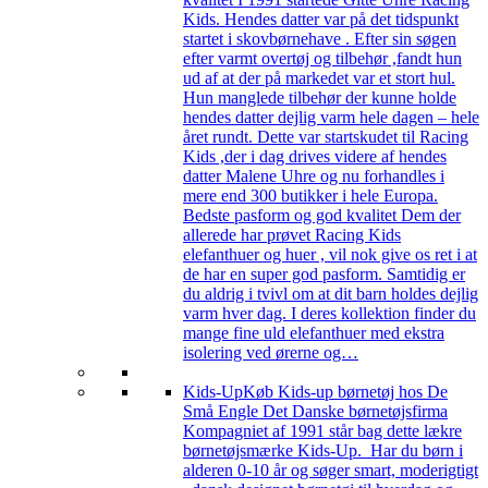
Kids. Hendes datter var på det tidspunkt
startet i skovbørnehave . Efter sin søgen
efter varmt overtøj og tilbehør ,fandt hun
ud af at der på markedet var et stort hul.
Hun manglede tilbehør der kunne holde
hendes datter dejlig varm hele dagen – hele
året rundt. Dette var startskudet til Racing
Kids ,der i dag drives videre af hendes
datter Malene Uhre og nu forhandles i
mere end 300 butikker i hele Europa.
Bedste pasform og god kvalitet Dem der
allerede har prøvet Racing Kids
elefanthuer og huer , vil nok give os ret i at
de har en super god pasform. Samtidig er
du aldrig i tvivl om at dit barn holdes dejlig
varm hver dag. I deres kollektion finder du
mange fine uld elefanthuer med ekstra
isolering ved ørerne og…
Kids-Up
Køb Kids-up børnetøj hos De
Små Engle Det Danske børnetøjsfirma
Kompagniet af 1991 står bag dette lækre
børnetøjsmærke Kids-Up. Har du børn i
alderen 0-10 år og søger smart, moderigtigt