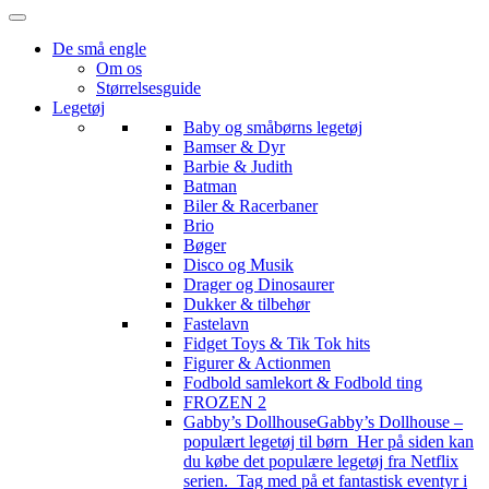
De små engle
Om os
Størrelsesguide
Legetøj
Baby og småbørns legetøj
Bamser & Dyr
Barbie & Judith
Batman
Biler & Racerbaner
Brio
Bøger
Disco og Musik
Drager og Dinosaurer
Dukker & tilbehør
Fastelavn
Fidget Toys & Tik Tok hits
Figurer & Actionmen
Fodbold samlekort & Fodbold ting
FROZEN 2
Gabby’s Dollhouse
Gabby’s Dollhouse –
populært legetøj til børn Her på siden kan
du købe det populære legetøj fra Netflix
serien. Tag med på et fantastisk eventyr i