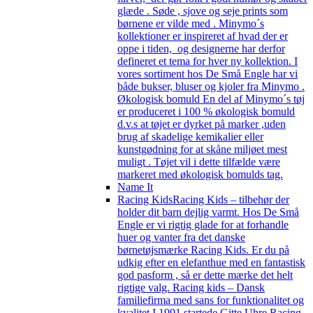
glæde . Søde , sjove og seje prints som
børnene er vilde med . Minymo´s
kollektioner er inspireret af hvad der er
oppe i tiden, og designerne har derfor
defineret et tema for hver ny kollektion. I
vores sortiment hos De Små Engle har vi
både bukser, bluser og kjoler fra Minymo .
Økologisk bomuld En del af Minymo´s tøj
er produceret i 100 % økologisk bomuld
d.v.s at tøjet er dyrket på marker ,uden
brug af skadelige kemikalier eller
kunstgødning for at skåne miljøet mest
muligt . Tøjet vil i dette tilfælde være
markeret med økologisk bomulds tag.
Name It
Racing Kids
Racing Kids – tilbehør der
holder dit barn dejlig varmt. Hos De Små
Engle er vi rigtig glade for at forhandle
huer og vanter fra det danske
børnetøjsmærke Racing Kids. Er du på
udkig efter en elefanthue med en fantastisk
god pasform , så er dette mærke det helt
rigtige valg. Racing kids – Dansk
familiefirma med sans for funktionalitet og
kvalitet I 1991 startede Gitte Uhre Racing