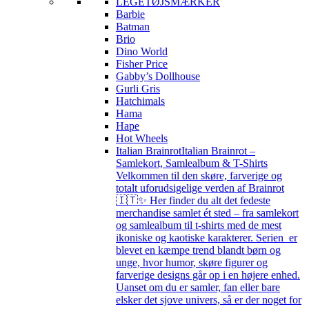
LEGETØJSMÆRKER
Barbie
Batman
Brio
Dino World
Fisher Price
Gabby’s Dollhouse
Gurli Gris
Hatchimals
Hama
Hape
Hot Wheels
Italian Brainrot
Italian Brainrot –
Samlekort, Samlealbum & T-Shirts
Velkommen til den skøre, farverige og
totalt uforudsigelige verden af Brainrot
🇮🇹✨ Her finder du alt det fedeste
merchandise samlet ét sted – fra samlekort
og samlealbum til t-shirts med de mest
ikoniske og kaotiske karakterer. Serien er
blevet en kæmpe trend blandt børn og
unge, hvor humor, skøre figurer og
farverige designs går op i en højere enhed.
Uanset om du er samler, fan eller bare
elsker det sjove univers, så er der noget for