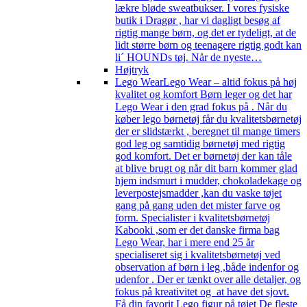
lækre bløde sweatbukser. I vores fysiske
butik i Dragør , har vi dagligt besøg af
rigtig mange børn, og det er tydeligt, at de
lidt større børn og teenagere rigtig godt kan
li´ HOUNDs tøj. Når de nyeste…
Højtryk
Lego Wear
Lego Wear – altid fokus på høj
kvalitet og komfort Børn leger og det har
Lego Wear i den grad fokus på . Når du
køber lego børnetøj får du kvalitetsbørnetøj
der er slidstærkt , beregnet til mange timers
god leg og samtidig børnetøj med rigtig
god komfort. Det er børnetøj der kan tåle
at blive brugt og når dit barn kommer glad
hjem indsmurt i mudder, chokoladekage og
leverpostejsmadder ,kan du vaske tøjet
gang på gang uden det mister farve og
form. Specialister i kvalitetsbørnetøj
Kabooki ,som er det danske firma bag
Lego Wear, har i mere end 25 år
specialiseret sig i kvalitetsbørnetøj ved
observation af børn i leg ,både indenfor og
udenfor . Der er tænkt over alle detaljer, og
fokus på kreativitet og at have det sjovt.
Få din favorit Lego figur på tøjet De fleste