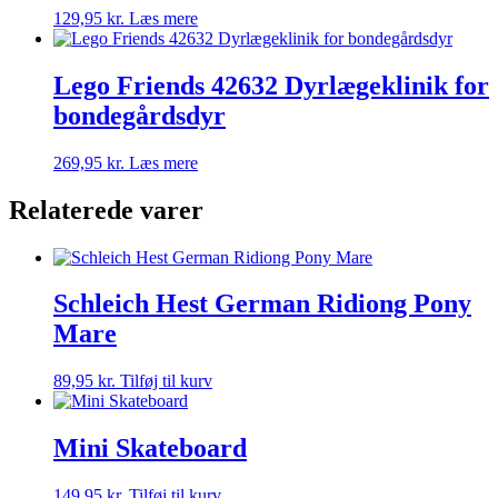
129,95
kr.
Læs mere
Lego Friends 42632 Dyrlægeklinik for
bondegårdsdyr
269,95
kr.
Læs mere
Relaterede varer
Schleich Hest German Ridiong Pony
Mare
89,95
kr.
Tilføj til kurv
Mini Skateboard
149,95
kr.
Tilføj til kurv