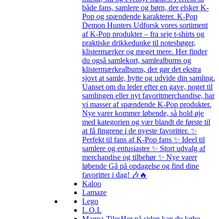
både fans, samlere og børn, der elsker K-
Pop og spændende karakterer. K-Pop
Demon Hunters Udforsk vores sortiment
af K-Pop produkter – fra seje t-shirts og
praktiske drikkedunke til notesbøger,
klistermærker og meget mere. Her finder
du også samlekort, samlealbums og
klistermærkealbums, der gør det ekstra
sjovt at samle, bytte og udvide din samling.
Uanset om du leder efter en gave, noget til
samlingen eller nyt favoritmerchandise, har
vi masser af spændende K-Pop produkter.
Nye varer kommer løbende, så hold øje
med kategorien og vær blandt de første til
at få fingrene i de nyeste favoritter. ✨
Perfekt til fans af K-Pop fans ✨ Ideel til
samlere og entusiaster ✨ Stort udvalg af
merchandise og tilbehør ✨ Nye varer
løbende Gå på opdagelse og find dine
favoritter i dag! 🎶🔥
Kaloo
Lamaze
Lego
L.O.L
Magna-Tiles
Her på siden kan du købe