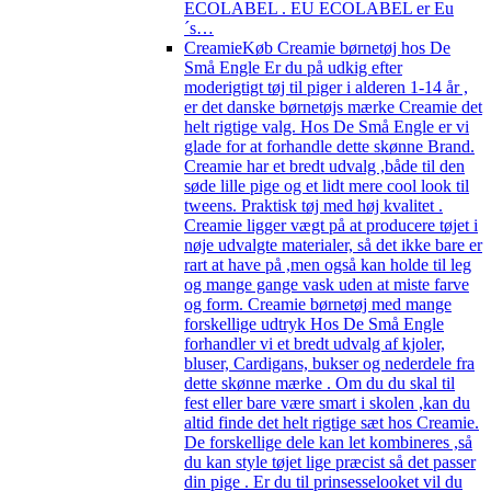
ECOLABEL . EU ECOLABEL er Eu
´s…
Creamie
Køb Creamie børnetøj hos De
Små Engle Er du på udkig efter
moderigtigt tøj til piger i alderen 1-14 år ,
er det danske børnetøjs mærke Creamie det
helt rigtige valg. Hos De Små Engle er vi
glade for at forhandle dette skønne Brand.
Creamie har et bredt udvalg ,både til den
søde lille pige og et lidt mere cool look til
tweens. Praktisk tøj med høj kvalitet .
Creamie ligger vægt på at producere tøjet i
nøje udvalgte materialer, så det ikke bare er
rart at have på ,men også kan holde til leg
og mange gange vask uden at miste farve
og form. Creamie børnetøj med mange
forskellige udtryk Hos De Små Engle
forhandler vi et bredt udvalg af kjoler,
bluser, Cardigans, bukser og nederdele fra
dette skønne mærke . Om du du skal til
fest eller bare være smart i skolen ,kan du
altid finde det helt rigtige sæt hos Creamie.
De forskellige dele kan let kombineres ,så
du kan style tøjet lige præcist så det passer
din pige . Er du til prinsesselooket vil du