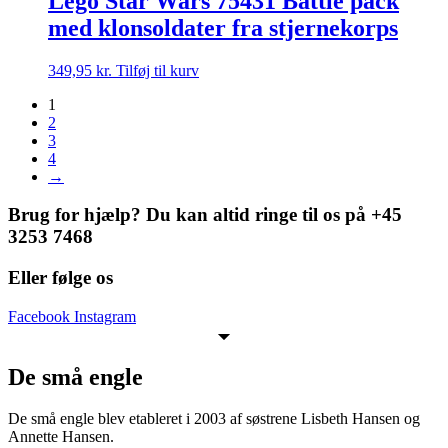
Lego Star Wars 75431 Battle pack
med klonsoldater fra stjernekorps
349,95
kr.
Tilføj til kurv
1
2
3
4
→
Brug for hjælp? Du kan altid ringe til os på +45
3253 7468
Eller følge os
Facebook
Instagram
De små engle
De små engle blev etableret i 2003 af søstrene Lisbeth Hansen og
Annette Hansen.