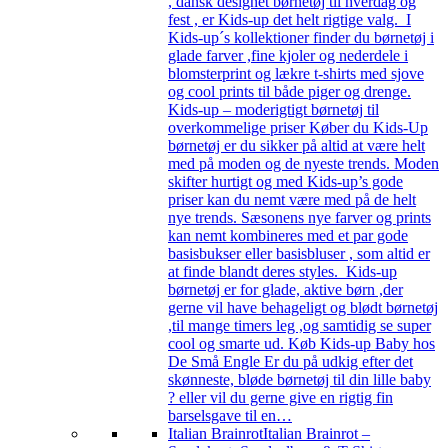
, dansk designet børnetøj til hverdag og
fest , er Kids-up det helt rigtige valg. I
Kids-up´s kollektioner finder du børnetøj i
glade farver ,fine kjoler og nederdele i
blomsterprint og lækre t-shirts med sjove
og cool prints til både piger og drenge.
Kids-up – moderigtigt børnetøj til
overkommelige priser Køber du Kids-Up
børnetøj er du sikker på altid at være helt
med på moden og de nyeste trends. Moden
skifter hurtigt og med Kids-up’s gode
priser kan du nemt være med på de helt
nye trends. Sæsonens nye farver og prints
kan nemt kombineres med et par gode
basisbukser eller basisbluser , som altid er
at finde blandt deres styles. Kids-up
børnetøj er for glade, aktive børn ,der
gerne vil have behageligt og blødt børnetøj
,til mange timers leg ,og samtidig se super
cool og smarte ud. Køb Kids-up Baby hos
De Små Engle Er du på udkig efter det
skønneste, bløde børnetøj til din lille baby
? eller vil du gerne give en rigtig fin
barselsgave til en…
Italian Brainrot
Italian Brainrot –