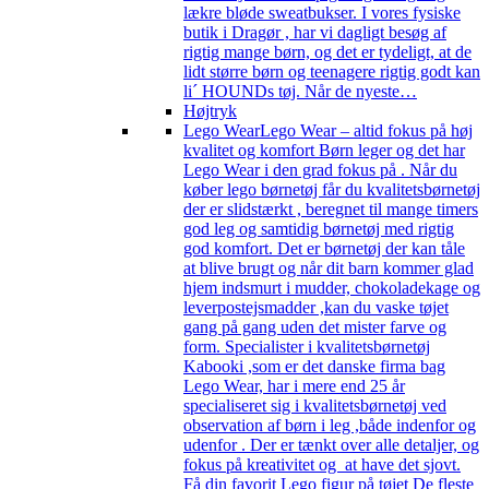
lækre bløde sweatbukser. I vores fysiske
butik i Dragør , har vi dagligt besøg af
rigtig mange børn, og det er tydeligt, at de
lidt større børn og teenagere rigtig godt kan
li´ HOUNDs tøj. Når de nyeste…
Højtryk
Lego Wear
Lego Wear – altid fokus på høj
kvalitet og komfort Børn leger og det har
Lego Wear i den grad fokus på . Når du
køber lego børnetøj får du kvalitetsbørnetøj
der er slidstærkt , beregnet til mange timers
god leg og samtidig børnetøj med rigtig
god komfort. Det er børnetøj der kan tåle
at blive brugt og når dit barn kommer glad
hjem indsmurt i mudder, chokoladekage og
leverpostejsmadder ,kan du vaske tøjet
gang på gang uden det mister farve og
form. Specialister i kvalitetsbørnetøj
Kabooki ,som er det danske firma bag
Lego Wear, har i mere end 25 år
specialiseret sig i kvalitetsbørnetøj ved
observation af børn i leg ,både indenfor og
udenfor . Der er tænkt over alle detaljer, og
fokus på kreativitet og at have det sjovt.
Få din favorit Lego figur på tøjet De fleste