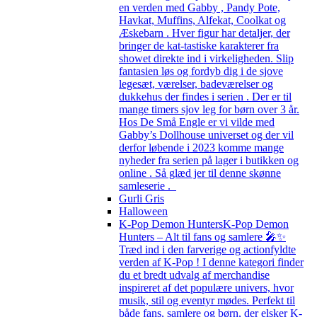
en verden med Gabby , Pandy Pote,
Havkat, Muffins, Alfekat, Coolkat og
Æskebarn . Hver figur har detaljer, der
bringer de kat-tastiske karakterer fra
showet direkte ind i virkeligheden. Slip
fantasien løs og fordyb dig i de sjove
legesæt, værelser, badeværelser og
dukkehus der findes i serien . Der er til
mange timers sjov leg for børn over 3 år.
Hos De Små Engle er vi vilde med
Gabby’s Dollhouse universet og der vil
derfor løbende i 2023 komme mange
nyheder fra serien på lager i butikken og
online . Så glæd jer til denne skønne
samleserie .
Gurli Gris
Halloween
K-Pop Demon Hunters
K-Pop Demon
Hunters – Alt til fans og samlere 🎤✨
Træd ind i den farverige og actionfyldte
verden af K-Pop ! I denne kategori finder
du et bredt udvalg af merchandise
inspireret af det populære univers, hvor
musik, stil og eventyr mødes. Perfekt til
både fans, samlere og børn, der elsker K-