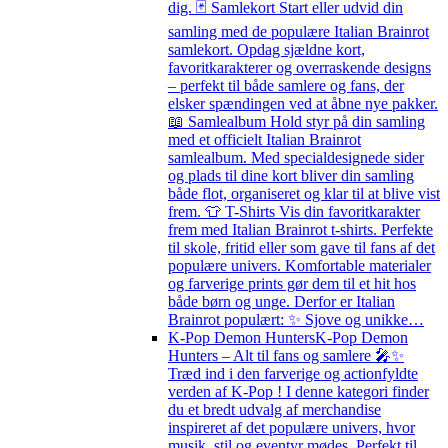
dig. 🃏 Samlekort Start eller udvid din
samling med de populære Italian Brainrot
samlekort. Opdag sjældne kort,
favoritkarakterer og overraskende designs
– perfekt til både samlere og fans, der
elsker spændingen ved at åbne nye pakker.
📖 Samlealbum Hold styr på din samling
med et officielt Italian Brainrot
samlealbum. Med specialdesignede sider
og plads til dine kort bliver din samling
både flot, organiseret og klar til at blive vist
frem. 👕 T-Shirts Vis din favoritkarakter
frem med Italian Brainrot t-shirts. Perfekte
til skole, fritid eller som gave til fans af det
populære univers. Komfortable materialer
og farverige prints gør dem til et hit hos
både børn og unge. Derfor er Italian
Brainrot populært: ✨ Sjove og unikke…
K-Pop Demon Hunters
K-Pop Demon
Hunters – Alt til fans og samlere 🎤✨
Træd ind i den farverige og actionfyldte
verden af K-Pop ! I denne kategori finder
du et bredt udvalg af merchandise
inspireret af det populære univers, hvor
musik, stil og eventyr mødes. Perfekt til