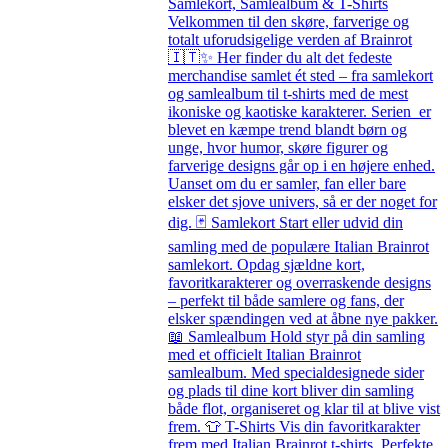
Samlekort, Samlealbum & T-Shirts
Velkommen til den skøre, farverige og
totalt uforudsigelige verden af Brainrot
🇮🇹✨ Her finder du alt det fedeste
merchandise samlet ét sted – fra samlekort
og samlealbum til t-shirts med de mest
ikoniske og kaotiske karakterer. Serien er
blevet en kæmpe trend blandt børn og
unge, hvor humor, skøre figurer og
farverige designs går op i en højere enhed.
Uanset om du er samler, fan eller bare
elsker det sjove univers, så er der noget for
dig. 🃏 Samlekort Start eller udvid din
samling med de populære Italian Brainrot
samlekort. Opdag sjældne kort,
favoritkarakterer og overraskende designs
– perfekt til både samlere og fans, der
elsker spændingen ved at åbne nye pakker.
📖 Samlealbum Hold styr på din samling
med et officielt Italian Brainrot
samlealbum. Med specialdesignede sider
og plads til dine kort bliver din samling
både flot, organiseret og klar til at blive vist
frem. 👕 T-Shirts Vis din favoritkarakter
frem med Italian Brainrot t-shirts. Perfekte