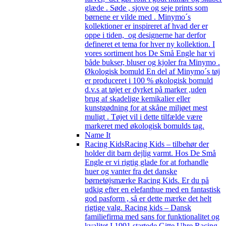
glæde . Søde , sjove og seje prints som
børnene er vilde med . Minymo´s
kollektioner er inspireret af hvad der er
oppe i tiden, og designerne har derfor
defineret et tema for hver ny kollektion. I
vores sortiment hos De Små Engle har vi
både bukser, bluser og kjoler fra Minymo .
Økologisk bomuld En del af Minymo´s tøj
er produceret i 100 % økologisk bomuld
d.v.s at tøjet er dyrket på marker ,uden
brug af skadelige kemikalier eller
kunstgødning for at skåne miljøet mest
muligt . Tøjet vil i dette tilfælde være
markeret med økologisk bomulds tag.
Name It
Racing Kids
Racing Kids – tilbehør der
holder dit barn dejlig varmt. Hos De Små
Engle er vi rigtig glade for at forhandle
huer og vanter fra det danske
børnetøjsmærke Racing Kids. Er du på
udkig efter en elefanthue med en fantastisk
god pasform , så er dette mærke det helt
rigtige valg. Racing kids – Dansk
familiefirma med sans for funktionalitet og
kvalitet I 1991 startede Gitte Uhre Racing