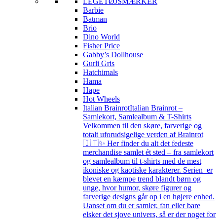
LEGETØJSMÆRKER
Barbie
Batman
Brio
Dino World
Fisher Price
Gabby’s Dollhouse
Gurli Gris
Hatchimals
Hama
Hape
Hot Wheels
Italian Brainrot
Italian Brainrot –
Samlekort, Samlealbum & T-Shirts
Velkommen til den skøre, farverige og
totalt uforudsigelige verden af Brainrot
🇮🇹✨ Her finder du alt det fedeste
merchandise samlet ét sted – fra samlekort
og samlealbum til t-shirts med de mest
ikoniske og kaotiske karakterer. Serien er
blevet en kæmpe trend blandt børn og
unge, hvor humor, skøre figurer og
farverige designs går op i en højere enhed.
Uanset om du er samler, fan eller bare
elsker det sjove univers, så er der noget for