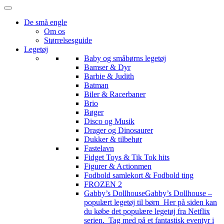
De små engle
Om os
Størrelsesguide
Legetøj
Baby og småbørns legetøj
Bamser & Dyr
Barbie & Judith
Batman
Biler & Racerbaner
Brio
Bøger
Disco og Musik
Drager og Dinosaurer
Dukker & tilbehør
Fastelavn
Fidget Toys & Tik Tok hits
Figurer & Actionmen
Fodbold samlekort & Fodbold ting
FROZEN 2
Gabby’s Dollhouse
Gabby’s Dollhouse –
populært legetøj til børn Her på siden kan
du købe det populære legetøj fra Netflix
serien. Tag med på et fantastisk eventyr i