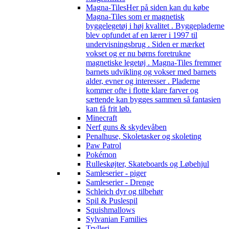
Magna-Tiles
Her på siden kan du købe
Magna-Tiles som er magnetisk
byggelegetøj i høj kvalitet . Byggepladerne
blev opfundet af en lærer i 1997 til
undervisningsbrug . Siden er mærket
vokset og er nu børns foretrukne
magnetiske legetøj . Magna-Tiles fremmer
barnets udvikling og vokser med barnets
alder, evner og interesser . Pladerne
kommer ofte i flotte klare farver og
sættende kan bygges sammen så fantasien
kan få frit løb.
Minecraft
Nerf guns & skydevåben
Penalhuse, Skoletasker og skoleting
Paw Patrol
Pokémon
Rulleskøjter, Skateboards og Løbehjul
Samleserier - piger
Samleserier - Drenge
Schleich dyr og tilbehør
Spil & Puslespil
Squishmallows
Sylvanian Families
Trylleri