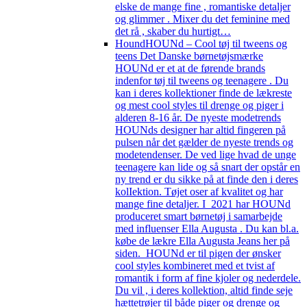
elske de mange fine , romantiske detaljer
og glimmer . Mixer du det feminine med
det rå , skaber du hurtigt…
Hound
HOUNd – Cool tøj til tweens og
teens Det Danske børnetøjsmærke
HOUNd er et at de førende brands
indenfor tøj til tweens og teenagere . Du
kan i deres kollektioner finde de lækreste
og mest cool styles til drenge og piger i
alderen 8-16 år. De nyeste modetrends
HOUNds designer har altid fingeren på
pulsen når det gælder de nyeste trends og
modetendenser. De ved lige hvad de unge
teenagere kan lide og så snart der opstår en
ny trend er du sikke på at finde den i deres
kolIektion. Tøjet oser af kvalitet og har
mange fine detaljer. I 2021 har HOUNd
produceret smart børnetøj i samarbejde
med influenser Ella Augusta . Du kan bl.a.
købe de lækre Ella Augusta Jeans her på
siden. HOUNd er til pigen der ønsker
cool styles kombineret med et tvist af
romantik i form af fine kjoler og nederdele.
Du vil , i deres kollektion, altid finde seje
hættetrøjer til både piger og drenge og