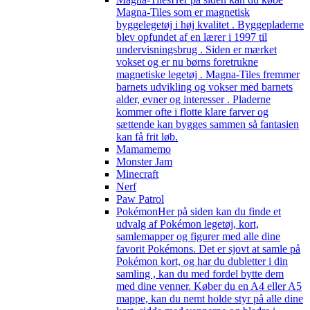
Magna-Tiles som er magnetisk
byggelegetøj i høj kvalitet . Byggepladerne
blev opfundet af en lærer i 1997 til
undervisningsbrug . Siden er mærket
vokset og er nu børns foretrukne
magnetiske legetøj . Magna-Tiles fremmer
barnets udvikling og vokser med barnets
alder, evner og interesser . Pladerne
kommer ofte i flotte klare farver og
sættende kan bygges sammen så fantasien
kan få frit løb.
Mamamemo
Monster Jam
Minecraft
Nerf
Paw Patrol
Pokémon
Her på siden kan du finde et
udvalg af Pokémon legetøj, kort,
samlemapper og figurer med alle dine
favorit Pokémons. Det er sjovt at samle på
Pokémon kort, og har du dubletter i din
samling , kan du med fordel bytte dem
med dine venner. Køber du en A4 eller A5
mappe, kan du nemt holde styr på alle dine