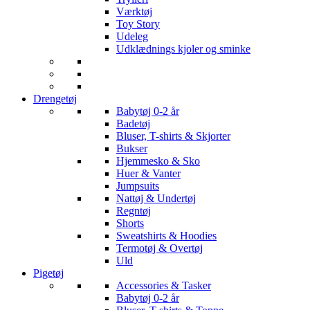
Værktøj
Toy Story
Udeleg
Udklædnings kjoler og sminke
Drengetøj
Babytøj 0-2 år
Badetøj
Bluser, T-shirts & Skjorter
Bukser
Hjemmesko & Sko
Huer & Vanter
Jumpsuits
Nattøj & Undertøj
Regntøj
Shorts
Sweatshirts & Hoodies
Termotøj & Overtøj
Uld
Pigetøj
Accessories & Tasker
Babytøj 0-2 år