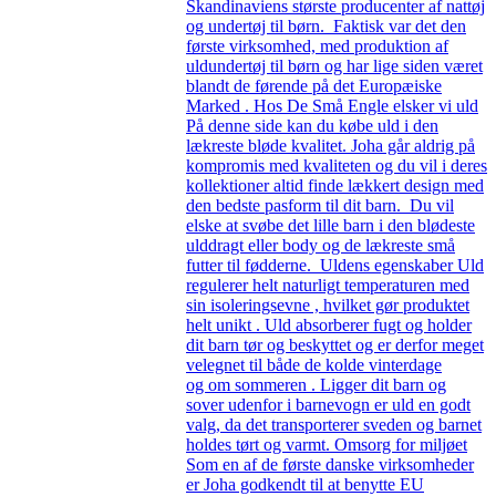
Skandinaviens største producenter af nattøj
og undertøj til børn. Faktisk var det den
første virksomhed, med produktion af
uldundertøj til børn og har lige siden været
blandt de førende på det Europæiske
Marked . Hos De Små Engle elsker vi uld
På denne side kan du købe uld i den
lækreste bløde kvalitet. Joha går aldrig på
kompromis med kvaliteten og du vil i deres
kollektioner altid finde lækkert design med
den bedste pasform til dit barn. Du vil
elske at svøbe det lille barn i den blødeste
ulddragt eller body og de lækreste små
futter til fødderne. Uldens egenskaber Uld
regulerer helt naturligt temperaturen med
sin isoleringsevne , hvilket gør produktet
helt unikt . Uld absorberer fugt og holder
dit barn tør og beskyttet og er derfor meget
velegnet til både de kolde vinterdage
og om sommeren . Ligger dit barn og
sover udenfor i barnevogn er uld en godt
valg, da det transporterer sveden og barnet
holdes tørt og varmt. Omsorg for miljøet
Som en af de første danske virksomheder
er Joha godkendt til at benytte EU