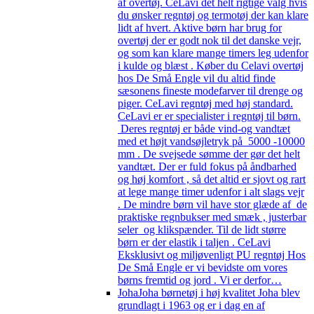
af overtøj. CeLavi det helt rigtige valg hvis
du ønsker regntøj og termotøj der kan klare
lidt af hvert. Aktive børn har brug for
overtøj der er godt nok til det danske vejr,
og som kan klare mange timers leg udenfor
i kulde og blæst . Køber du Celavi overtøj
hos De Små Engle vil du altid finde
sæsonens fineste modefarver til drenge og
piger. CeLavi regntøj med høj standard.
CeLavi er er specialister i regntøj til børn.
Deres regntøj er både vind-og vandtæt
med et højt vandsøjletryk på 5000 -10000
mm . De svejsede sømme der gør det helt
vandtæt. Der er fuld fokus på åndbarhed
og høj komfort , så det altid er sjovt og rart
at lege mange timer udenfor i alt slags vejr
. De mindre børn vil have stor glæde af de
praktiske regnbukser med smæk , justerbar
seler og klikspænder. Til de lidt større
børn er der elastik i taljen . CeLavi
Eksklusivt og miljøvenligt PU regntøj Hos
De Små Engle er vi bevidste om vores
børns fremtid og jord . Vi er derfor…
Joha
Joha børnetøj i høj kvalitet Joha blev
grundlagt i 1963 og er i dag en af