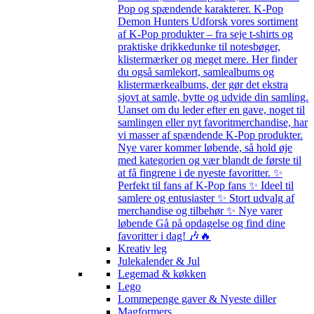
Pop og spændende karakterer. K-Pop
Demon Hunters Udforsk vores sortiment
af K-Pop produkter – fra seje t-shirts og
praktiske drikkedunke til notesbøger,
klistermærker og meget mere. Her finder
du også samlekort, samlealbums og
klistermærkealbums, der gør det ekstra
sjovt at samle, bytte og udvide din samling.
Uanset om du leder efter en gave, noget til
samlingen eller nyt favoritmerchandise, har
vi masser af spændende K-Pop produkter.
Nye varer kommer løbende, så hold øje
med kategorien og vær blandt de første til
at få fingrene i de nyeste favoritter. ✨
Perfekt til fans af K-Pop fans ✨ Ideel til
samlere og entusiaster ✨ Stort udvalg af
merchandise og tilbehør ✨ Nye varer
løbende Gå på opdagelse og find dine
favoritter i dag! 🎶🔥
Kreativ leg
Julekalender & Jul
Legemad & køkken
Lego
Lommepenge gaver & Nyeste diller
Magformers