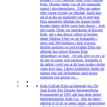
Kids. Hendes datter var på det tidspunkt
startet i skovbørnehave . Efter sin søgen
efter varmt overtøj og tilbehør ,fandt hun
ud af at der på markedet var et stort hul.
Hun manglede tilbehør der kunne holde
hendes datter dejlig varm hele dagen – hele
året rundt. Dette var startskudet til Racing
Kids ,der i dag drives videre af hendes
datter Malene Uhre og nu forhandles i
mere end 300 butikker i hele Europa.
Bedste pasform og god kvalitet Dem der
allerede har prøvet Racing Kids
elefanthuer og huer , vil nok give os ret i at
de har en super god pasform. Samtidig er
du aldrig i tvivl om at dit barn holdes dejlig
varm hver dag. I deres kollektion finder du
mange fine uld elefanthuer med ekstra
isolering ved ørerne og…
Kids-Up
Køb Kids-up børnetøj hos De
Små Engle Det Danske børnetøjsfirma
Kompagniet af 1991 står bag dette lækre
børnetøjsmærke Kids-Up. Har du børn i
alderen 0-10 år og søger smart, moderigtigt