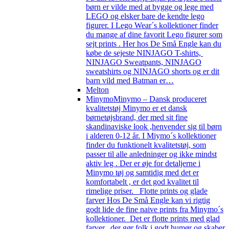
børn er vilde med at bygge og lege med
LEGO og elsker bare de kendte lego
figurer. I Lego Wear´s kollektioner finder
du mange af dine favorit Lego figurer som
sejt prints . Her hos De Små Engle kan du
købe de sejeste NINJAGO T-shirts,
NINJAGO Sweatpants, NINJAGO
sweatshirts og NINJAGO shorts og er dit
barn vild med Batman er…
Melton
Minymo
Minymo – Dansk produceret
kvalitetstøj Minymo er et dansk
børnetøjsbrand, der med sit fine
skandinaviske look ,henvender sig til børn
i alderen 0-12 år. I Miymo´s kollektioner
finder du funktionelt kvalitetstøj, som
passer til alle anledninger og ikke mindst
aktiv leg . Der er øje for detaljerne i
Minymo tøj og samtidig med det er
komfortabelt , er det god kvalitet til
rimelige priser. Flotte prints og glade
farver Hos De Små Engle kan vi rigtig
godt lide de fine naive prints fra Minymo´s
kollektioner. Det er flotte prints med glad
farver, der gør folk i godt humør og skaber