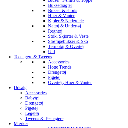
Bluser, T-shirts & Toppe
Buksedragter
Bukser & shorts
Huer & Vanter
Kjoler & Nederdele
Nattøj & Undertøj
Regntøj
Strik, Skjorter & Veste
Strømpebukser & Sko
Termotøj & Overtøj
Uld
Teenagere & Tweens
Accessories
Hotte Trends
Drengetøj
Pigetøj
Overtøj , Huer & Vanter
Udsalg
Accessories
Babytøj
Drengetøj
Pigetøj
Legetøj
Tweens & Teenagere
Mærker