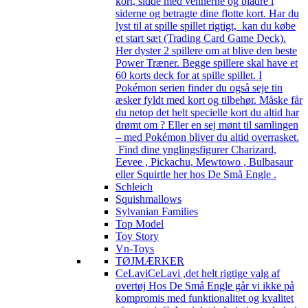
kort, sidde med vennerne og bladre i
siderne og betragte dine flotte kort. Har du
lyst til at spille spillet rigtigt, kan du købe
et start sæt (Trading Card Game Deck).
Her dyster 2 spillere om at blive den beste
Power Træner. Begge spillere skal have et
60 korts deck for at spille spillet. I
Pokémon serien finder du også seje tin
æsker fyldt med kort og tilbehør. Måske får
du netop det helt specielle kort du altid har
drømt om ? Eller en sej mønt til samlingen
– med Pokémon bliver du altid overrasket.
Find dine ynglingsfigurer Charizard,
Eevee , Pickachu, Mewtowo , Bulbasaur
eller Squirtle her hos De Små Engle .
Schleich
Squishmallows
Sylvanian Families
Top Model
Toy Story
Vn-Toys
TØJMÆRKER
CeLavi
CeLavi ,det helt rigtige valg af
overtøj Hos De Små Engle går vi ikke på
kompromis med funktionalitet og kvalitet