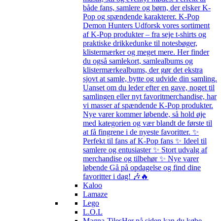
både fans, samlere og børn, der elsker K-
Pop og spændende karakterer. K-Pop
Demon Hunters Udforsk vores sortiment
af K-Pop produkter – fra seje t-shirts og
praktiske drikkedunke til notesbøger,
klistermærker og meget mere. Her finder
du også samlekort, samlealbums og
klistermærkealbums, der gør det ekstra
sjovt at samle, bytte og udvide din samling.
Uanset om du leder efter en gave, noget til
samlingen eller nyt favoritmerchandise, har
vi masser af spændende K-Pop produkter.
Nye varer kommer løbende, så hold øje
med kategorien og vær blandt de første til
at få fingrene i de nyeste favoritter. ✨
Perfekt til fans af K-Pop fans ✨ Ideel til
samlere og entusiaster ✨ Stort udvalg af
merchandise og tilbehør ✨ Nye varer
løbende Gå på opdagelse og find dine
favoritter i dag! 🎶🔥
Kaloo
Lamaze
Lego
L.O.L
Magna-Tiles
Her på siden kan du købe