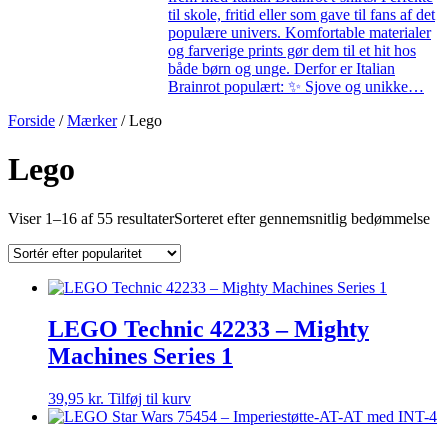
til skole, fritid eller som gave til fans af det
populære univers. Komfortable materialer
og farverige prints gør dem til et hit hos
både børn og unge. Derfor er Italian
Brainrot populært: ✨ Sjove og unikke…
Forside
/
Mærker
/ Lego
Lego
Viser 1–16 af 55 resultater
Sorteret efter gennemsnitlig bedømmelse
LEGO Technic 42233 – Mighty
Machines Series 1
39,95
kr.
Tilføj til kurv