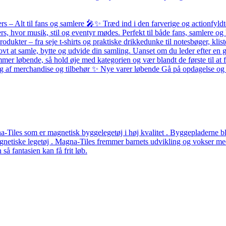
– Alt til fans og samlere 🎤✨ Træd ind i den farverige og actionfyldte
ers, hvor musik, stil og eventyr mødes. Perfekt til både fans, samlere
odukter – fra seje t-shirts og praktiske drikkedunke til notesbøger, k
ovt at samle, bytte og udvide din samling. Uanset om du leder efter en g
løbende, så hold øje med kategorien og vær blandt de første til at få 
alg af merchandise og tilbehør ✨ Nye varer løbende Gå på opdagelse og f
Tiles som er magnetisk byggelegetøj i høj kvalitet . Byggepladerne ble
etiske legetøj . Magna-Tiles fremmer barnets udvikling og vokser med b
å fantasien kan få frit løb.