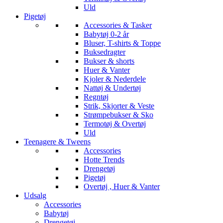
Uld
Pigetøj
Accessories & Tasker
Babytøj 0-2 år
Bluser, T-shirts & Toppe
Buksedragter
Bukser & shorts
Huer & Vanter
Kjoler & Nederdele
Nattøj & Undertøj
Regntøj
Strik, Skjorter & Veste
Strømpebukser & Sko
Termotøj & Overtøj
Uld
Teenagere & Tweens
Accessories
Hotte Trends
Drengetøj
Pigetøj
Overtøj , Huer & Vanter
Udsalg
Accessories
Babytøj
Drengetøj