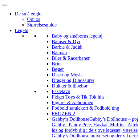
De små engle
Om os
Størrelsesguide
Legetøj
Baby og småbørns legetøj
Bamser & Dyr
Barbie & Judith
Batman
Biler & Racerbaner
Brio
Bøger
Disco og Musik
Drager og Dinosaurer
Dukker & tilbehør
Fastelavn
Fidget Toys & Tik Tok hits
Figurer & Actionmen
Fodbold samlekort & Fodbold ting
FROZEN 2
Gabby’s Dollhouse
Gabby’s Dollhouse – popu
Gabby , Pandy Pote, Havkat, Muffins, Alfekat
løs og fordyb dig i de sjove legesæt, værels
Gabby’s Dollhouse universet og der vil derf