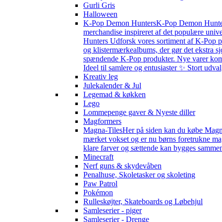
Gurli Gris
Halloween
K-Pop Demon Hunters
K-Pop Demon Hunters 
merchandise inspireret af det populære univ
Hunters Udforsk vores sortiment af K-Pop pr
og klistermærkealbums, der gør det ekstra sj
spændende K-Pop produkter. Nye varer kommer 
Ideel til samlere og entusiaster ✨ Stort udv
Kreativ leg
Julekalender & Jul
Legemad & køkken
Lego
Lommepenge gaver & Nyeste diller
Magformers
Magna-Tiles
Her på siden kan du købe Magna-
mærket vokset og er nu børns foretrukne magn
klare farver og sættende kan bygges sammen s
Minecraft
Nerf guns & skydevåben
Penalhuse, Skoletasker og skoleting
Paw Patrol
Pokémon
Rulleskøjter, Skateboards og Løbehjul
Samleserier - piger
Samleserier - Drenge