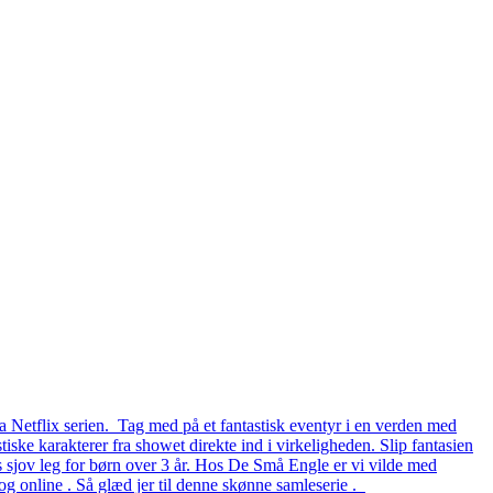
a Netflix serien. Tag med på et fantastisk eventyr i en verden med
iske karakterer fra showet direkte ind i virkeligheden. Slip fantasien
rs sjov leg for børn over 3 år. Hos De Små Engle er vi vilde med
g online . Så glæd jer til denne skønne samleserie .