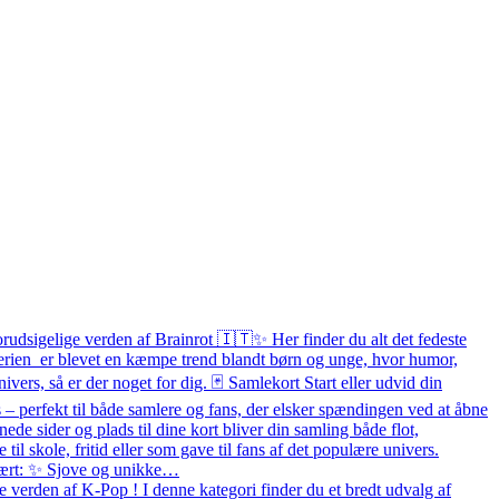
orudsigelige verden af Brainrot 🇮🇹✨ Her finder du alt det fedeste
 Serien er blevet en kæmpe trend blandt børn og unge, hvor humor,
ivers, så er der noget for dig. 🃏 Samlekort Start eller udvid din
– perfekt til både samlere og fans, der elsker spændingen ved at åbne
e sider og plads til dine kort bliver din samling både flot,
e til skole, fritid eller som gave til fans af det populære univers.
pulært: ✨ Sjove og unikke…
 verden af K-Pop ! I denne kategori finder du et bredt udvalg af