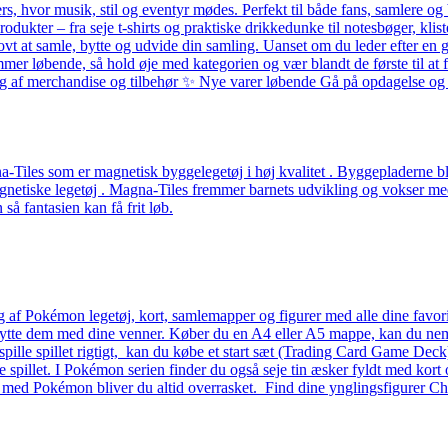
ers, hvor musik, stil og eventyr mødes. Perfekt til både fans, samlere
odukter – fra seje t-shirts og praktiske drikkedunke til notesbøger, k
ovt at samle, bytte og udvide din samling. Uanset om du leder efter en g
løbende, så hold øje med kategorien og vær blandt de første til at få 
alg af merchandise og tilbehør ✨ Nye varer løbende Gå på opdagelse og f
Tiles som er magnetisk byggelegetøj i høj kvalitet . Byggepladerne ble
etiske legetøj . Magna-Tiles fremmer barnets udvikling og vokser med b
å fantasien kan få frit løb.
g af Pokémon legetøj, kort, samlemapper og figurer med alle dine favo
 bytte dem med dine venner. Køber du en A4 eller A5 mappe, kan du nemt 
 at spille spillet rigtigt, kan du købe et start sæt (Trading Card Game D
lle spillet. I Pokémon serien finder du også seje tin æsker fyldt med kort 
– med Pokémon bliver du altid overrasket. Find dine ynglingsfigurer Ch