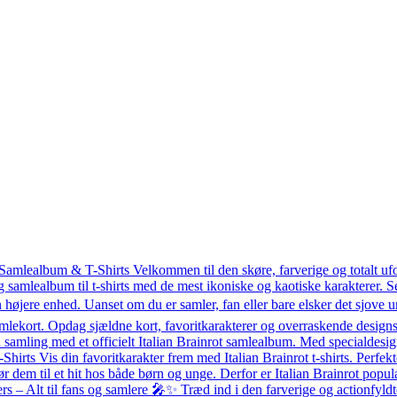
 Samlealbum & T-Shirts Velkommen til den skøre, farverige og totalt uf
g samlealbum til t-shirts med de mest ikoniske og kaotiske karakterer.
 højere enhed. Uanset om du er samler, fan eller bare elsker det sjove un
mlekort. Opdag sjældne kort, favoritkarakterer og overraskende designs 
amling med et officielt Italian Brainrot samlealbum. Med specialdesigned
T-Shirts Vis din favoritkarakter frem med Italian Brainrot t-shirts. Perfekt
ør dem til et hit hos både børn og unge. Derfor er Italian Brainrot po
– Alt til fans og samlere 🎤✨ Træd ind i den farverige og actionfyldte