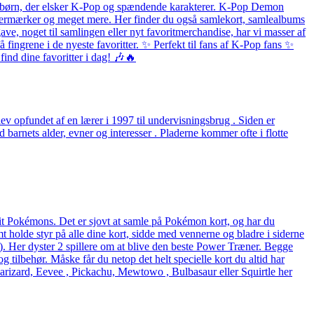
 og børn, der elsker K-Pop og spændende karakterer. K-Pop Demon
listermærker og meget mere. Her finder du også samlekort, samlealbums
ave, noget til samlingen eller nyt favoritmerchandise, har vi masser af
fingrene i de nyeste favoritter. ✨ Perfekt til fans af K-Pop fans ✨
ind dine favoritter i dag! 🎶🔥
v opfundet af en lærer i 1997 til undervisningsbrug . Siden er
arnets alder, evner og interesser . Pladerne kommer ofte i flotte
rit Pokémons. Det er sjovt at samle på Pokémon kort, og har du
holde styr på alle dine kort, sidde med vennerne og bladre i siderne
eck). Her dyster 2 spillere om at blive den beste Power Træner. Begge
og tilbehør. Måske får du netop det helt specielle kort du altid har
arizard, Eevee , Pickachu, Mewtowo , Bulbasaur eller Squirtle her