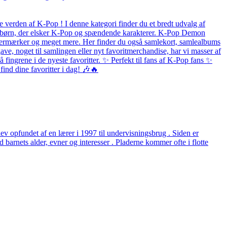
 verden af K-Pop ! I denne kategori finder du et bredt udvalg af
 og børn, der elsker K-Pop og spændende karakterer. K-Pop Demon
listermærker og meget mere. Her finder du også samlekort, samlealbums
ave, noget til samlingen eller nyt favoritmerchandise, har vi masser af
fingrene i de nyeste favoritter. ✨ Perfekt til fans af K-Pop fans ✨
ind dine favoritter i dag! 🎶🔥
v opfundet af en lærer i 1997 til undervisningsbrug . Siden er
arnets alder, evner og interesser . Pladerne kommer ofte i flotte