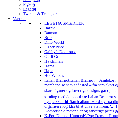
Pigetøj
Legetøj
Tweens & Teenagere
Mærker
LEGETØJSMÆRKER
Barbie
Batman
Brio
Dino World
Fisher Price
Gabby’s Dollhouse
Gurli Gris
Hatchimals
Hama
Hape
Hot Wheels
Italian Brainrot
Italian Brainrot – Samlekort,
merchandise samlet ét sted – fra samlekort o
skøre figurer og farverige designs går op i en
samling med de populære Italian Brainrot sa
nye pakker. 📖 Samlealbum Hold styr på din s
organiseret og klar til at blive vist frem. 👕 
Komfortable materialer og farverige prints g
K-Pop Demon Hunters
K-Pop Demon Hunters 