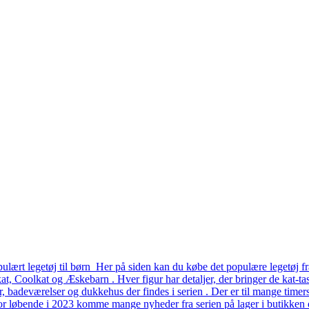
lært legetøj til børn Her på siden kan du købe det populære legetøj fr
, Coolkat og Æskebarn . Hver figur har detaljer, der bringer de kat-tast
er, badeværelser og dukkehus der findes i serien . Der er til mange time
or løbende i 2023 komme mange nyheder fra serien på lager i butikken o