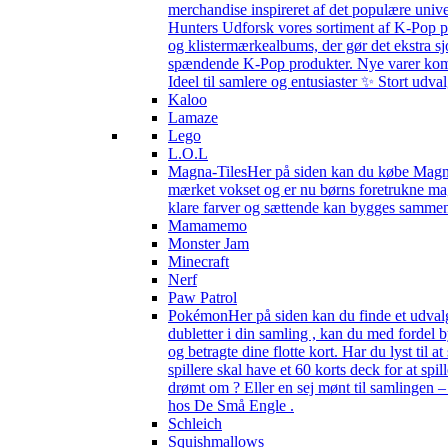
merchandise inspireret af det populære univ
Hunters Udforsk vores sortiment af K-Pop pr
og klistermærkealbums, der gør det ekstra sj
spændende K-Pop produkter. Nye varer kommer 
Ideel til samlere og entusiaster ✨ Stort udv
Kaloo
Lamaze
Lego
L.O.L
Magna-Tiles
Her på siden kan du købe Magna-
mærket vokset og er nu børns foretrukne magn
klare farver og sættende kan bygges sammen s
Mamamemo
Monster Jam
Minecraft
Nerf
Paw Patrol
Pokémon
Her på siden kan du finde et udval
dubletter i din samling , kan du med fordel
og betragte dine flotte kort. Har du lyst til
spillere skal have et 60 korts deck for at spi
drømt om ? Eller en sej mønt til samlingen 
hos De Små Engle .
Schleich
Squishmallows