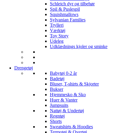
Schleich dyr og tilbehør
Spil & Puslespil
Squishmallows
Sylvanian Families
Trylleri
Værktøj
Toy Story
Udeleg
Udklædnings kjoler og sminke
Drengetøj
Babytøj 0-2 år
Badetøj
Bluser, T-shirts & Skjorter
Bukser
Hjemmesko & Sko
Huer & Vanter
Jumpsuits
Nattøj & Undertøj
Regntøj
Shorts
Sweatshirts & Hoodies
Termotøj & Overtøj