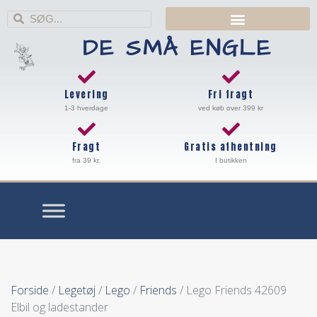
DE SMÅ ENGLE
Levering
Fri fragt
1-3 hverdage
ved køb over 399 kr
Fragt
Gratis afhentning
fra 39 kr.
I butikken
Forside
/
Legetøj
/
Lego
/
Friends
/ Lego Friends 42609
Elbil og ladestander