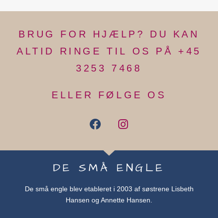
BRUG FOR HJÆLP? DU KAN
ALTID RINGE TIL OS PÅ +45
3253 7468
ELLER FØLGE OS
DE SMÅ ENGLE
De små engle blev etableret i 2003 af søstrene Lisbeth
Hansen og Annette Hansen.