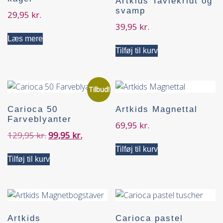
Artkids Tavlekridt og
svamp
29,95
kr.
39,95
kr.
Læs mere
Tilføj til kurv
Tilbud!
Carioca 50
Artkids Magnettal
Farveblyanter
69,95
kr.
129,95
kr.
99,95
kr.
Tilføj til kurv
Tilføj til kurv
Artkids
Carioca pastel