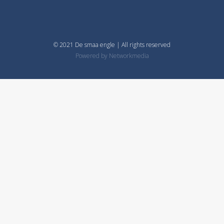
© 2021 De smaa engle | All rights reserved
Powered by
Networkmedia