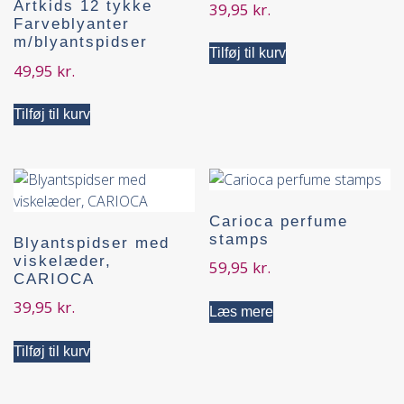
Artkids 12 tykke
39,95
kr.
Farveblyanter
m/blyantspidser
Tilføj til kurv
49,95
kr.
Tilføj til kurv
Carioca perfume
stamps
Blyantspidser med
viskelæder,
59,95
kr.
CARIOCA
39,95
kr.
Læs mere
Tilføj til kurv