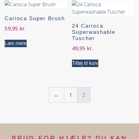
Carioca Super Brush
24 Carioca
59,95
kr.
Superwashable
Tuscher
Læs mere
49,95
kr.
Tilføj til kurv
←
1
2
BRUG FOR HJÆLP? DU KAN