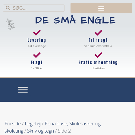
DE SMÅ ENGLE
Levering
Fri fragt
1-3 hverdage
ved køb over 399 kr
Fragt
Gratis afhentning
fra 39 kr.
I butikken
Forside
/
Legetøj
/
Penalhuse, Skoletasker og
skoleting
/
Skriv og tegn
/ Side 2