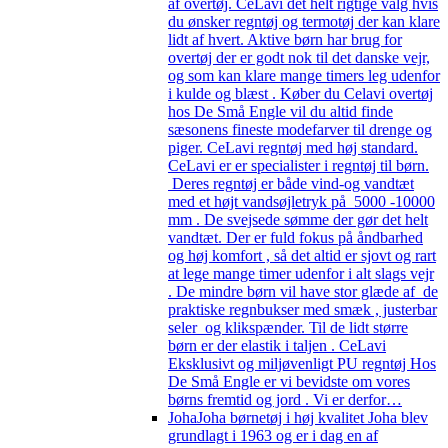
af overtøj. CeLavi det helt rigtige valg hvis
du ønsker regntøj og termotøj der kan klare
lidt af hvert. Aktive børn har brug for
overtøj der er godt nok til det danske vejr,
og som kan klare mange timers leg udenfor
i kulde og blæst . Køber du Celavi overtøj
hos De Små Engle vil du altid finde
sæsonens fineste modefarver til drenge og
piger. CeLavi regntøj med høj standard.
CeLavi er er specialister i regntøj til børn.
Deres regntøj er både vind-og vandtæt
med et højt vandsøjletryk på 5000 -10000
mm . De svejsede sømme der gør det helt
vandtæt. Der er fuld fokus på åndbarhed
og høj komfort , så det altid er sjovt og rart
at lege mange timer udenfor i alt slags vejr
. De mindre børn vil have stor glæde af de
praktiske regnbukser med smæk , justerbar
seler og klikspænder. Til de lidt større
børn er der elastik i taljen . CeLavi
Eksklusivt og miljøvenligt PU regntøj Hos
De Små Engle er vi bevidste om vores
børns fremtid og jord . Vi er derfor…
Joha
Joha børnetøj i høj kvalitet Joha blev
grundlagt i 1963 og er i dag en af