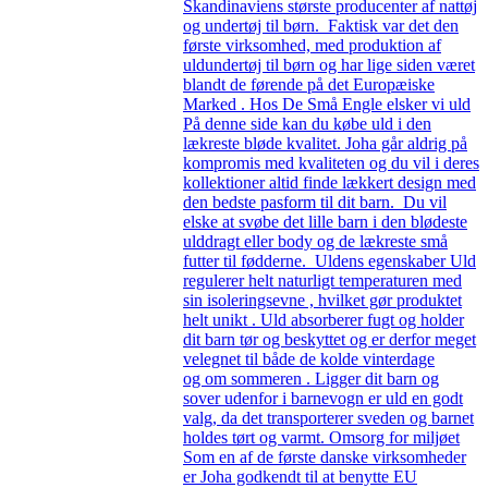
Skandinaviens største producenter af nattøj
og undertøj til børn. Faktisk var det den
første virksomhed, med produktion af
uldundertøj til børn og har lige siden været
blandt de førende på det Europæiske
Marked . Hos De Små Engle elsker vi uld
På denne side kan du købe uld i den
lækreste bløde kvalitet. Joha går aldrig på
kompromis med kvaliteten og du vil i deres
kollektioner altid finde lækkert design med
den bedste pasform til dit barn. Du vil
elske at svøbe det lille barn i den blødeste
ulddragt eller body og de lækreste små
futter til fødderne. Uldens egenskaber Uld
regulerer helt naturligt temperaturen med
sin isoleringsevne , hvilket gør produktet
helt unikt . Uld absorberer fugt og holder
dit barn tør og beskyttet og er derfor meget
velegnet til både de kolde vinterdage
og om sommeren . Ligger dit barn og
sover udenfor i barnevogn er uld en godt
valg, da det transporterer sveden og barnet
holdes tørt og varmt. Omsorg for miljøet
Som en af de første danske virksomheder
er Joha godkendt til at benytte EU