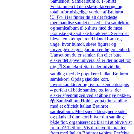
Samlekort, Samlealbum & T-Shirts
Velkommen til den skøre, farverige og
totalt uforudsigelige verden af Brainrot
🇮🇹✨ Her finder du alt det fedeste
merchandise samlet ét sted – fra samlekort
og samlealbum til t-shirts med de mest
ikoniske og kaotiske karakterer. Serien er
blevet en kæmpe trend blandt børn og
unge, hvor humor, skøre figurer og
farverige designs går op i en højere enhed.
Uanset om du er samler, fan eller bare
elsker det sjove univers, så er der noget for
dig. 🃏 Samlekort Start eller udvid din
samling med de populære Italian Brainrot
samlekort. Opdag sjældne kort,
favoritkarakterer og overraskende designs
– perfekt til både samlere og fans, der
elsker spændingen ved at åbne nye pakker.
📖 Samlealbum Hold styr på din samling
med et officielt Italian Brainrot
samlealbum. Med specialdesignede sider
og plads til dine kort bliver din samling
både flot, organiseret og klar til at blive vist
frem. 👕 T-Shirts Vis din favoritkarakter
frem med Italian Brainrot t-shirts. Perfekte