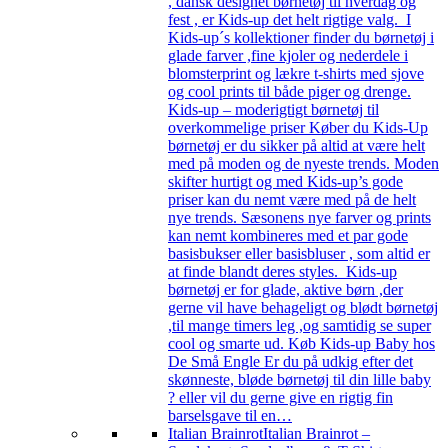
, dansk designet børnetøj til hverdag og
fest , er Kids-up det helt rigtige valg. I
Kids-up´s kollektioner finder du børnetøj i
glade farver ,fine kjoler og nederdele i
blomsterprint og lækre t-shirts med sjove
og cool prints til både piger og drenge.
Kids-up – moderigtigt børnetøj til
overkommelige priser Køber du Kids-Up
børnetøj er du sikker på altid at være helt
med på moden og de nyeste trends. Moden
skifter hurtigt og med Kids-up’s gode
priser kan du nemt være med på de helt
nye trends. Sæsonens nye farver og prints
kan nemt kombineres med et par gode
basisbukser eller basisbluser , som altid er
at finde blandt deres styles. Kids-up
børnetøj er for glade, aktive børn ,der
gerne vil have behageligt og blødt børnetøj
,til mange timers leg ,og samtidig se super
cool og smarte ud. Køb Kids-up Baby hos
De Små Engle Er du på udkig efter det
skønneste, bløde børnetøj til din lille baby
? eller vil du gerne give en rigtig fin
barselsgave til en…
Italian Brainrot
Italian Brainrot –