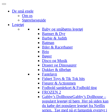
De små engle
Om os
Størrelsesguide
Legetøj
Baby og småbørns legetøj
Bamser & Dyr
Barbie & Judith
Batman
Biler & Racerbaner
Brio
Bøger
Disco og Musik
Drager og Dinosaurer
Dukker & tilbehør
Fastelavn
Fidget Toys & Tik Tok hits
Figurer & Actionmen
Fodbold samlekort & Fodbold ting
FROZEN 2
Gabby’s Dollhouse
Gabby’s Dollhouse –
populært legetøj til børn Her på siden kan
du købe det populære legetøj fra Netflix
serien. Tag med på et fantastisk eventyr i