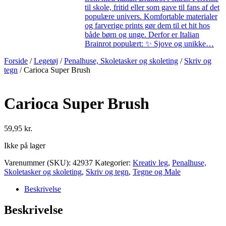
til skole, fritid eller som gave til fans af det
populære univers. Komfortable materialer
og farverige prints gør dem til et hit hos
både børn og unge. Derfor er Italian
Brainrot populært: ✨ Sjove og unikke…
Forside
/
Legetøj
/
Penalhuse, Skoletasker og skoleting
/
Skriv og
tegn
/ Carioca Super Brush
Carioca Super Brush
59,95
kr.
Ikke på lager
Varenummer (SKU):
42937
Kategorier:
Kreativ leg
,
Penalhuse,
Skoletasker og skoleting
,
Skriv og tegn
,
Tegne og Male
Beskrivelse
Beskrivelse