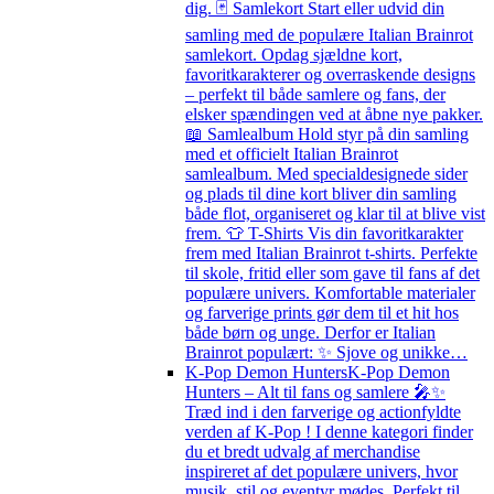
dig. 🃏 Samlekort Start eller udvid din
samling med de populære Italian Brainrot
samlekort. Opdag sjældne kort,
favoritkarakterer og overraskende designs
– perfekt til både samlere og fans, der
elsker spændingen ved at åbne nye pakker.
📖 Samlealbum Hold styr på din samling
med et officielt Italian Brainrot
samlealbum. Med specialdesignede sider
og plads til dine kort bliver din samling
både flot, organiseret og klar til at blive vist
frem. 👕 T-Shirts Vis din favoritkarakter
frem med Italian Brainrot t-shirts. Perfekte
til skole, fritid eller som gave til fans af det
populære univers. Komfortable materialer
og farverige prints gør dem til et hit hos
både børn og unge. Derfor er Italian
Brainrot populært: ✨ Sjove og unikke…
K-Pop Demon Hunters
K-Pop Demon
Hunters – Alt til fans og samlere 🎤✨
Træd ind i den farverige og actionfyldte
verden af K-Pop ! I denne kategori finder
du et bredt udvalg af merchandise
inspireret af det populære univers, hvor
musik, stil og eventyr mødes. Perfekt til