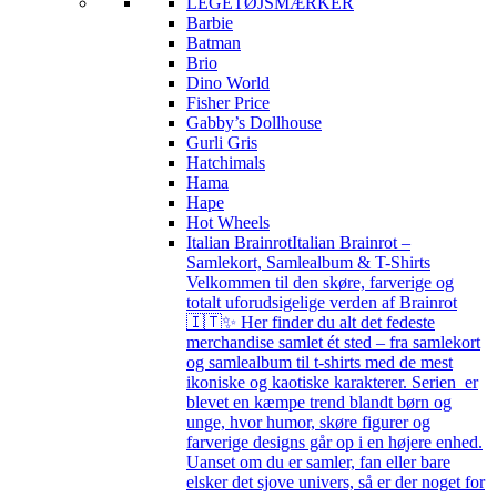
LEGETØJSMÆRKER
Barbie
Batman
Brio
Dino World
Fisher Price
Gabby’s Dollhouse
Gurli Gris
Hatchimals
Hama
Hape
Hot Wheels
Italian Brainrot
Italian Brainrot –
Samlekort, Samlealbum & T-Shirts
Velkommen til den skøre, farverige og
totalt uforudsigelige verden af Brainrot
🇮🇹✨ Her finder du alt det fedeste
merchandise samlet ét sted – fra samlekort
og samlealbum til t-shirts med de mest
ikoniske og kaotiske karakterer. Serien er
blevet en kæmpe trend blandt børn og
unge, hvor humor, skøre figurer og
farverige designs går op i en højere enhed.
Uanset om du er samler, fan eller bare
elsker det sjove univers, så er der noget for