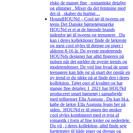
elske de mange fine , romantiske detaljer
og glimmer . Mixer du det feminine med
det rå , skaber du hurtigt…
Hound
HOUNd – Cool tøj til tweens og
teens Det Danske børnetøjsmærke
HOUNd er et at de førende brands
indenfor tøj til tweens og teenagere . Du
kan i deres kollektioner finde de lækreste
og mest cool styles til drenge og piger i
alderen 8-16 år. De nyeste modetrends
HOUNds designer har altid fingeren på
pulsen når det gælder de nyeste trends og
modetendenser. De ved lige hvad de unge
teenagere kan lide og så snart der opstår en
ny trend er du sikke på at finde den i deres
kolIektion. Tøjet oser af kvalitet og har
mange fine detaljer. I 2021 har HOUNd
produceret smart børnetøj i samarbejde
med influenser Ella Augusta . Du kan bl.a.
købe de lækre Ella Augusta Jeans her på
siden. HOUNd er til pigen der ønsker
cool styles kombineret med et tvist af
romantik i form af fine kjoler og nederdele.
Du vil , i deres kollektion, altid finde seje
hættetrøjer til både piger og drenge og