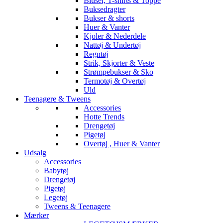
Bluser, T-shirts & Toppe
Buksedragter
Bukser & shorts
Huer & Vanter
Kjoler & Nederdele
Nattøj & Undertøj
Regntøj
Strik, Skjorter & Veste
Strømpebukser & Sko
Termotøj & Overtøj
Uld
Teenagere & Tweens
Accessories
Hotte Trends
Drengetøj
Pigetøj
Overtøj , Huer & Vanter
Udsalg
Accessories
Babytøj
Drengetøj
Pigetøj
Legetøj
Tweens & Teenagere
Mærker