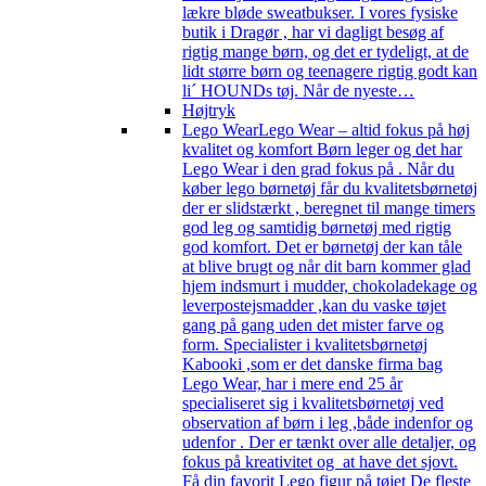
lækre bløde sweatbukser. I vores fysiske
butik i Dragør , har vi dagligt besøg af
rigtig mange børn, og det er tydeligt, at de
lidt større børn og teenagere rigtig godt kan
li´ HOUNDs tøj. Når de nyeste…
Højtryk
Lego Wear
Lego Wear – altid fokus på høj
kvalitet og komfort Børn leger og det har
Lego Wear i den grad fokus på . Når du
køber lego børnetøj får du kvalitetsbørnetøj
der er slidstærkt , beregnet til mange timers
god leg og samtidig børnetøj med rigtig
god komfort. Det er børnetøj der kan tåle
at blive brugt og når dit barn kommer glad
hjem indsmurt i mudder, chokoladekage og
leverpostejsmadder ,kan du vaske tøjet
gang på gang uden det mister farve og
form. Specialister i kvalitetsbørnetøj
Kabooki ,som er det danske firma bag
Lego Wear, har i mere end 25 år
specialiseret sig i kvalitetsbørnetøj ved
observation af børn i leg ,både indenfor og
udenfor . Der er tænkt over alle detaljer, og
fokus på kreativitet og at have det sjovt.
Få din favorit Lego figur på tøjet De fleste