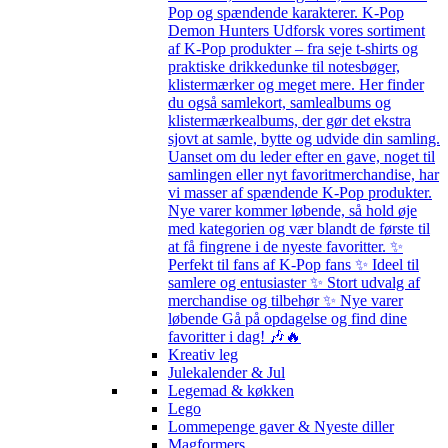
Pop og spændende karakterer. K-Pop
Demon Hunters Udforsk vores sortiment
af K-Pop produkter – fra seje t-shirts og
praktiske drikkedunke til notesbøger,
klistermærker og meget mere. Her finder
du også samlekort, samlealbums og
klistermærkealbums, der gør det ekstra
sjovt at samle, bytte og udvide din samling.
Uanset om du leder efter en gave, noget til
samlingen eller nyt favoritmerchandise, har
vi masser af spændende K-Pop produkter.
Nye varer kommer løbende, så hold øje
med kategorien og vær blandt de første til
at få fingrene i de nyeste favoritter. ✨
Perfekt til fans af K-Pop fans ✨ Ideel til
samlere og entusiaster ✨ Stort udvalg af
merchandise og tilbehør ✨ Nye varer
løbende Gå på opdagelse og find dine
favoritter i dag! 🎶🔥
Kreativ leg
Julekalender & Jul
Legemad & køkken
Lego
Lommepenge gaver & Nyeste diller
Magformers