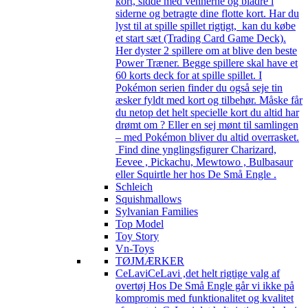
kort, sidde med vennerne og bladre i
siderne og betragte dine flotte kort. Har du
lyst til at spille spillet rigtigt, kan du købe
et start sæt (Trading Card Game Deck).
Her dyster 2 spillere om at blive den beste
Power Træner. Begge spillere skal have et
60 korts deck for at spille spillet. I
Pokémon serien finder du også seje tin
æsker fyldt med kort og tilbehør. Måske får
du netop det helt specielle kort du altid har
drømt om ? Eller en sej mønt til samlingen
– med Pokémon bliver du altid overrasket.
Find dine ynglingsfigurer Charizard,
Eevee , Pickachu, Mewtowo , Bulbasaur
eller Squirtle her hos De Små Engle .
Schleich
Squishmallows
Sylvanian Families
Top Model
Toy Story
Vn-Toys
TØJMÆRKER
CeLavi
CeLavi ,det helt rigtige valg af
overtøj Hos De Små Engle går vi ikke på
kompromis med funktionalitet og kvalitet