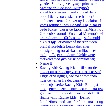
glæde . Søde , sjove og seje prints som
børnene er vilde med . Minymo´s
kollektioner er inspireret af hvad der er
oppe i tiden, og designerne har derfor
defineret et tema for hver ny kollektion. I
vores sortiment hos De Små Engle har vi
både bukser, bluser og kjoler fra Minymo .
Økologisk bomuld En del af Minymo´s tøj
er produceret i 100 % økologisk bomuld
d.v.s at tøjet er dyrket på marker ,uden
brug af skadelige kemikalier eller
kunstgødning for at skåne miljøet mest
muligt . Tøjet vil i dette tilfælde være
markeret med økologisk bomulds tag.
Name It
Racing Kids
Racing Kids – tilbehør der
holder dit barn dejlig varmt. Hos De Små
Engle er vi rigtig glade for at forhandle
huer og vanter fra det danske
børnetøjsmærke Racing Kids. Er du på
udkig efter en elefanthue med en fantastisk
god pasform , så er dette mærke det helt
rigtige valg. Racing kids – Dansk
familiefirma med sans for funktionalitet og
kvalitet I 1991 startede Gitte Uhre Racing