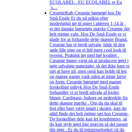
ECOLABEL . EU ECOLABEL er Eu
´s…
Creamie
Køb Creamie børnetøj hos De
Små Engle Er du på udkig efter
moderigtigt tøj til piger i alderen 1-14 år ,
er det danske børnetøjs mærke Creamie det
helt rigtige valg. Hos De Små Engle er vi
glade for at forhandle dette skønne Brand.
Creamie har et bredt udvalg ,både til den
søde lille pige og et lidt mere cool look til
tweens. Praktisk tøj med høj kvalitet .
Creamie ligger vægt på at producere tøjet i
nøje udvalgte materialer, så det ikke bare er
rart at have på ,men også kan holde til leg
og mange gange vask uden at miste farve
og form. Creamie børnetøj med mange
forskellige udtryk Hos De Små Engle
forhandler vi et bredt udvalg af kjoler,
bluser, Cardigans, bukser og nederdele fra
dette skønne mærke . Om du du skal til
fest eller bare være smart i skolen ,kan du
altid finde det helt rigtige sæt hos Creamie.
De forskellige dele kan let kombineres ,så
du kan style tøjet lige præcist så det passer
din pige . Er du til prinsesselooket vil du