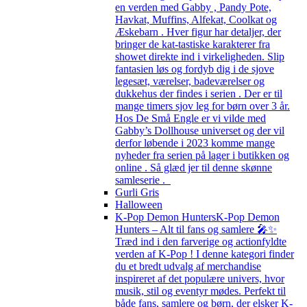
en verden med Gabby , Pandy Pote,
Havkat, Muffins, Alfekat, Coolkat og
Æskebarn . Hver figur har detaljer, der
bringer de kat-tastiske karakterer fra
showet direkte ind i virkeligheden. Slip
fantasien løs og fordyb dig i de sjove
legesæt, værelser, badeværelser og
dukkehus der findes i serien . Der er til
mange timers sjov leg for børn over 3 år.
Hos De Små Engle er vi vilde med
Gabby’s Dollhouse universet og der vil
derfor løbende i 2023 komme mange
nyheder fra serien på lager i butikken og
online . Så glæd jer til denne skønne
samleserie .
Gurli Gris
Halloween
K-Pop Demon Hunters
K-Pop Demon
Hunters – Alt til fans og samlere 🎤✨
Træd ind i den farverige og actionfyldte
verden af K-Pop ! I denne kategori finder
du et bredt udvalg af merchandise
inspireret af det populære univers, hvor
musik, stil og eventyr mødes. Perfekt til
både fans, samlere og børn, der elsker K-