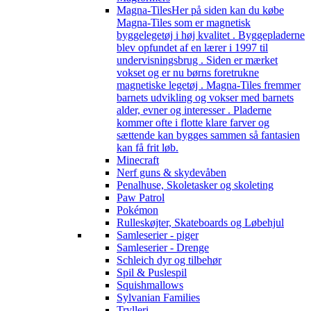
Magna-Tiles
Her på siden kan du købe
Magna-Tiles som er magnetisk
byggelegetøj i høj kvalitet . Byggepladerne
blev opfundet af en lærer i 1997 til
undervisningsbrug . Siden er mærket
vokset og er nu børns foretrukne
magnetiske legetøj . Magna-Tiles fremmer
barnets udvikling og vokser med barnets
alder, evner og interesser . Pladerne
kommer ofte i flotte klare farver og
sættende kan bygges sammen så fantasien
kan få frit løb.
Minecraft
Nerf guns & skydevåben
Penalhuse, Skoletasker og skoleting
Paw Patrol
Pokémon
Rulleskøjter, Skateboards og Løbehjul
Samleserier - piger
Samleserier - Drenge
Schleich dyr og tilbehør
Spil & Puslespil
Squishmallows
Sylvanian Families
Trylleri