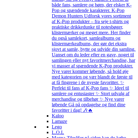
både fans, samlere og børn, der elsker K-
Pop og spændende karakterer. K-Pop
Demon Hunters Udforsk vores sortiment
af K-Pop produkter – fra seje t-shirts og
praktiske drikkedunke til notesbøger,
klistermærker og meget mere. Her finder
du også samlekort, samlealbums og
klistermærkealbums, der gør det ekstra
sjovt at samle, bytte og udvide din samling.
Uanset om du leder efter en gave, noget til
samlingen eller nyt favoritmerchandise, har
vi masser af spændende K-Pop produkter.
Nye varer kommer løbende, så hold øje
med kategorien og vær blandt de første til
at få fingrene i de nyeste favoritter. ✨
Perfekt til fans af K-Pop fans ✨ Ideel til
samlere og entusiaster ✨ Stort udvalg af
merchandise og tilbehør ✨ Nye varer
løbende Gå på opdagelse og find dine
favoritter i dag! 🎶🔥
Kaloo
Lamaze
Lego
L.O.L
Magna-Tiles
Her på siden kan du købe