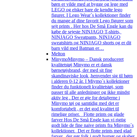
børn er vilde med at bygge og lege med
LEGO og elsker bare de kendte lego
figurer. I Lego Wear´s kollektioner finder
du mange af dine favorit Lego figurer som
sejt prints . Her hos De Små Engle kan du
købe de sejeste NINJAGO T-shirts,
NINJAGO Sweatpants, NINJAGO
sweatshirts og NINJAGO shorts og er dit
barn vild med Batman er…
Melton
Minymo
Minymo – Dansk produceret
kvalitetstøj Minymo er et dansk
børnetøjsbrand, der med sit fine
skandinaviske look ,henvender sig til børn
i alderen 0-12 år. I Miymo´s kollektioner
finder du funktionelt kvalitetstøj, som
passer til alle anledninger og ikke mindst
aktiv leg . Der er øje for detaljerne i
Minymo tøj og samtidig med det er
komfortabelt , er det god kvalitet til
rimelige priser. Flotte prints og glade
farver Hos De Små Engle kan vi rigtig
godt lide de fine naive prints fra Minymo´s
kollektioner. Det er flotte prints med glad
farver, der gør folk i godt humør og skaber