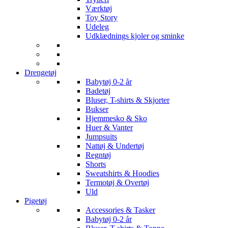
Værktøj
Toy Story
Udeleg
Udklædnings kjoler og sminke
Drengetøj
Babytøj 0-2 år
Badetøj
Bluser, T-shirts & Skjorter
Bukser
Hjemmesko & Sko
Huer & Vanter
Jumpsuits
Nattøj & Undertøj
Regntøj
Shorts
Sweatshirts & Hoodies
Termotøj & Overtøj
Uld
Pigetøj
Accessories & Tasker
Babytøj 0-2 år