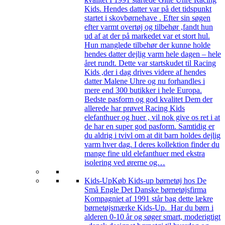
Kids. Hendes datter var på det tidspunkt
startet i skovbørnehave . Efter sin søgen
efter varmt overtøj og tilbehør ,fandt hun
ud af at der på markedet var et stort hul.
Hun manglede tilbehør der kunne holde
hendes datter dejlig varm hele dagen – hele
året rundt. Dette var startskudet til Racing
Kids ,der i dag drives videre af hendes
datter Malene Uhre og nu forhandles i
mere end 300 butikker i hele Europa.
Bedste pasform og god kvalitet Dem der
allerede har prøvet Racing Kids
elefanthuer og huer , vil nok give os ret i at
de har en super god pasform. Samtidig er
du aldrig i tvivl om at dit barn holdes dejlig
varm hver dag. I deres kollektion finder du
mange fine uld elefanthuer med ekstra
isolering ved ørerne og…
Kids-Up
Køb Kids-up børnetøj hos De
Små Engle Det Danske børnetøjsfirma
Kompagniet af 1991 står bag dette lækre
børnetøjsmærke Kids-Up. Har du børn i
alderen 0-10 år og søger smart, moderigtigt