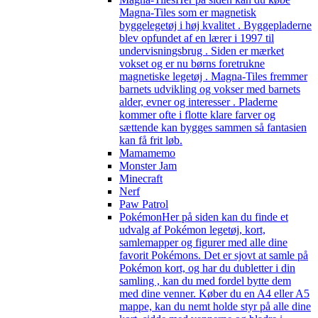
Magna-Tiles som er magnetisk
byggelegetøj i høj kvalitet . Byggepladerne
blev opfundet af en lærer i 1997 til
undervisningsbrug . Siden er mærket
vokset og er nu børns foretrukne
magnetiske legetøj . Magna-Tiles fremmer
barnets udvikling og vokser med barnets
alder, evner og interesser . Pladerne
kommer ofte i flotte klare farver og
sættende kan bygges sammen så fantasien
kan få frit løb.
Mamamemo
Monster Jam
Minecraft
Nerf
Paw Patrol
Pokémon
Her på siden kan du finde et
udvalg af Pokémon legetøj, kort,
samlemapper og figurer med alle dine
favorit Pokémons. Det er sjovt at samle på
Pokémon kort, og har du dubletter i din
samling , kan du med fordel bytte dem
med dine venner. Køber du en A4 eller A5
mappe, kan du nemt holde styr på alle dine