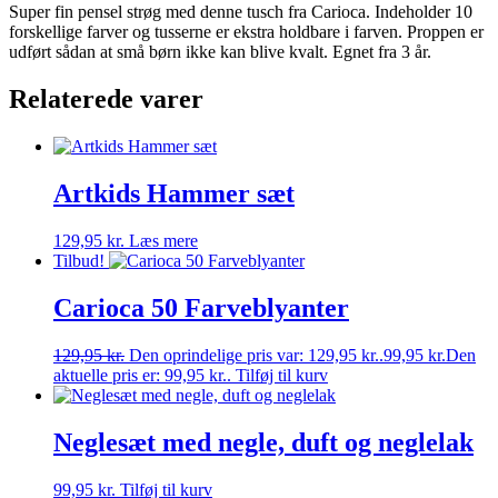
Super fin pensel strøg med denne tusch fra Carioca. Indeholder 10
forskellige farver og tusserne er ekstra holdbare i farven. Proppen er
udført sådan at små børn ikke kan blive kvalt. Egnet fra 3 år.
Relaterede varer
Artkids Hammer sæt
129,95
kr.
Læs mere
Tilbud!
Carioca 50 Farveblyanter
129,95
kr.
Den oprindelige pris var: 129,95 kr..
99,95
kr.
Den
aktuelle pris er: 99,95 kr..
Tilføj til kurv
Neglesæt med negle, duft og neglelak
99,95
kr.
Tilføj til kurv