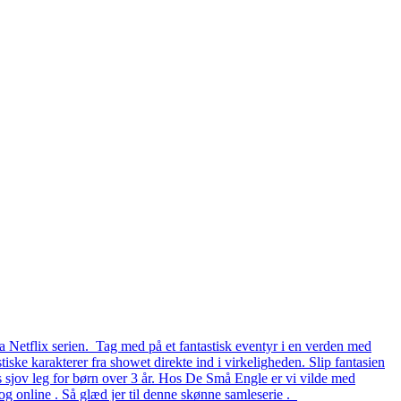
a Netflix serien. Tag med på et fantastisk eventyr i en verden med
iske karakterer fra showet direkte ind i virkeligheden. Slip fantasien
rs sjov leg for børn over 3 år. Hos De Små Engle er vi vilde med
g online . Så glæd jer til denne skønne samleserie .