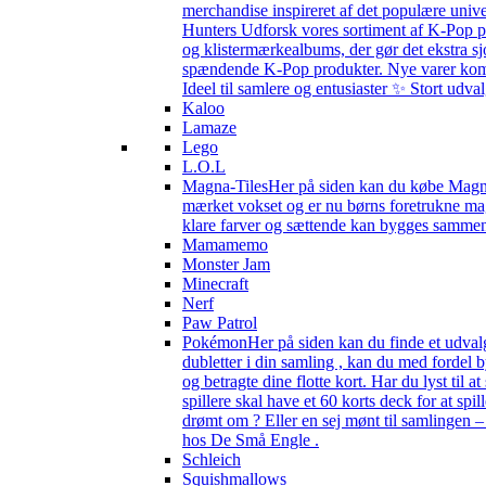
merchandise inspireret af det populære univ
Hunters Udforsk vores sortiment af K-Pop pr
og klistermærkealbums, der gør det ekstra sj
spændende K-Pop produkter. Nye varer kommer 
Ideel til samlere og entusiaster ✨ Stort udv
Kaloo
Lamaze
Lego
L.O.L
Magna-Tiles
Her på siden kan du købe Magna-
mærket vokset og er nu børns foretrukne magn
klare farver og sættende kan bygges sammen s
Mamamemo
Monster Jam
Minecraft
Nerf
Paw Patrol
Pokémon
Her på siden kan du finde et udval
dubletter i din samling , kan du med fordel
og betragte dine flotte kort. Har du lyst til
spillere skal have et 60 korts deck for at spi
drømt om ? Eller en sej mønt til samlingen 
hos De Små Engle .
Schleich
Squishmallows