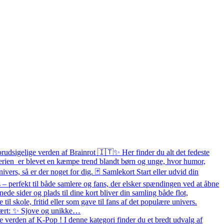
orudsigelige verden af Brainrot 🇮🇹✨ Her finder du alt det fedeste
 Serien er blevet en kæmpe trend blandt børn og unge, hvor humor,
ivers, så er der noget for dig. 🃏 Samlekort Start eller udvid din
– perfekt til både samlere og fans, der elsker spændingen ved at åbne
e sider og plads til dine kort bliver din samling både flot,
e til skole, fritid eller som gave til fans af det populære univers.
pulært: ✨ Sjove og unikke…
 verden af K-Pop ! I denne kategori finder du et bredt udvalg af