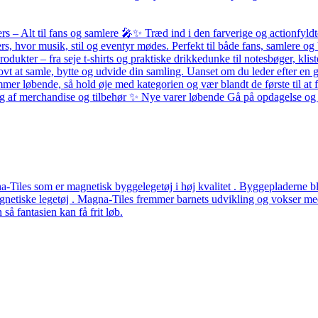
– Alt til fans og samlere 🎤✨ Træd ind i den farverige og actionfyldte
ers, hvor musik, stil og eventyr mødes. Perfekt til både fans, samlere
odukter – fra seje t-shirts og praktiske drikkedunke til notesbøger, k
ovt at samle, bytte og udvide din samling. Uanset om du leder efter en g
løbende, så hold øje med kategorien og vær blandt de første til at få 
alg af merchandise og tilbehør ✨ Nye varer løbende Gå på opdagelse og f
Tiles som er magnetisk byggelegetøj i høj kvalitet . Byggepladerne ble
etiske legetøj . Magna-Tiles fremmer barnets udvikling og vokser med b
å fantasien kan få frit løb.