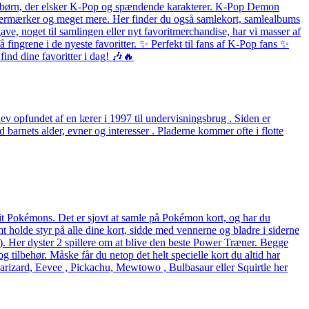
 og børn, der elsker K-Pop og spændende karakterer. K-Pop Demon
listermærker og meget mere. Her finder du også samlekort, samlealbums
ave, noget til samlingen eller nyt favoritmerchandise, har vi masser af
fingrene i de nyeste favoritter. ✨ Perfekt til fans af K-Pop fans ✨
ind dine favoritter i dag! 🎶🔥
v opfundet af en lærer i 1997 til undervisningsbrug . Siden er
arnets alder, evner og interesser . Pladerne kommer ofte i flotte
rit Pokémons. Det er sjovt at samle på Pokémon kort, og har du
holde styr på alle dine kort, sidde med vennerne og bladre i siderne
eck). Her dyster 2 spillere om at blive den beste Power Træner. Begge
og tilbehør. Måske får du netop det helt specielle kort du altid har
arizard, Eevee , Pickachu, Mewtowo , Bulbasaur eller Squirtle her