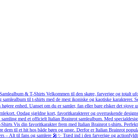
 Samlealbum & T-Shirts Velkommen til den skøre, farverige og totalt uf
g samlealbum til t-shirts med de mest ikoniske og kaotiske karakterer.
 højere enhed. Uanset om du er samler, fan eller bare elsker det sjove un
mlekort. Opdag sjældne kort, favoritkarakterer og overraskende designs 
amling med et officielt Italian Brainrot samlealbum. Med specialdesigned
T-Shirts Vis din favoritkarakter frem med Italian Brainrot t-shirts. Perfekt
ør dem til et hit hos både børn og unge. Derfor er Italian Brainrot po
– Alt til fans og samlere 🎤✨ Træd ind i den farverige og actionfyldte