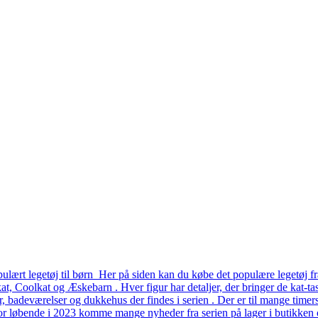
lært legetøj til børn Her på siden kan du købe det populære legetøj fr
, Coolkat og Æskebarn . Hver figur har detaljer, der bringer de kat-tast
er, badeværelser og dukkehus der findes i serien . Der er til mange time
or løbende i 2023 komme mange nyheder fra serien på lager i butikken o