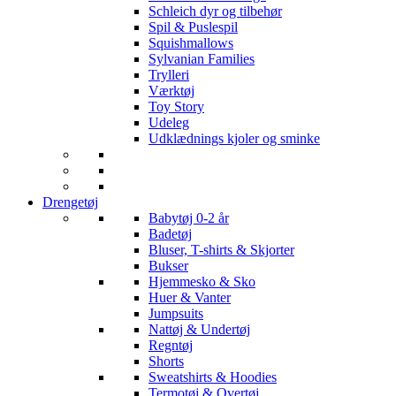
Schleich dyr og tilbehør
Spil & Puslespil
Squishmallows
Sylvanian Families
Trylleri
Værktøj
Toy Story
Udeleg
Udklædnings kjoler og sminke
Drengetøj
Babytøj 0-2 år
Badetøj
Bluser, T-shirts & Skjorter
Bukser
Hjemmesko & Sko
Huer & Vanter
Jumpsuits
Nattøj & Undertøj
Regntøj
Shorts
Sweatshirts & Hoodies
Termotøj & Overtøj