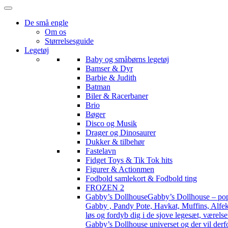
De små engle
Om os
Størrelsesguide
Legetøj
Baby og småbørns legetøj
Bamser & Dyr
Barbie & Judith
Batman
Biler & Racerbaner
Brio
Bøger
Disco og Musik
Drager og Dinosaurer
Dukker & tilbehør
Fastelavn
Fidget Toys & Tik Tok hits
Figurer & Actionmen
Fodbold samlekort & Fodbold ting
FROZEN 2
Gabby’s Dollhouse
Gabby’s Dollhouse – popu
Gabby , Pandy Pote, Havkat, Muffins, Alfekat
løs og fordyb dig i de sjove legesæt, værels
Gabby’s Dollhouse universet og der vil derf