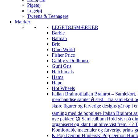
Pigetøj
Legetøj
Tweens & Teenagere
Mærker
LEGETØJSMÆRKER
Barbie
Batman
Brio
Dino World
Fisher Price
Gabby’s Dollhouse
Gurli Gris
Hatchimals
Hama
Hape
Hot Wheels
Italian Brainrot
Italian Brainrot – Samlekort,
merchandise samlet ét sted – fra samlekort o
skøre figurer og farverige designs går op i en
samling med de populære Italian Brainrot sa
nye pakker. 📖 Samlealbum Hold styr på din s
organiseret og klar til at blive vist frem. 👕 
Komfortable materialer og farverige prints g
K-Pop Demon Hunters
K-Pop Demon Hunters 