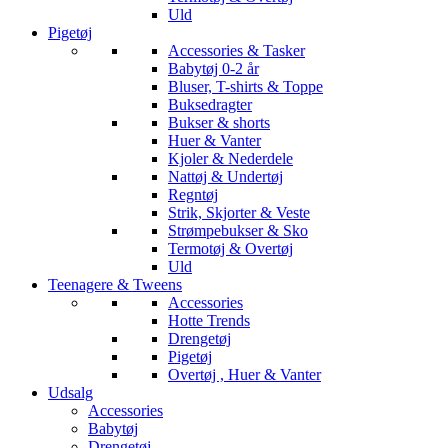
Uld
Pigetøj
Accessories & Tasker
Babytøj 0-2 år
Bluser, T-shirts & Toppe
Buksedragter
Bukser & shorts
Huer & Vanter
Kjoler & Nederdele
Nattøj & Undertøj
Regntøj
Strik, Skjorter & Veste
Strømpebukser & Sko
Termotøj & Overtøj
Uld
Teenagere & Tweens
Accessories
Hotte Trends
Drengetøj
Pigetøj
Overtøj , Huer & Vanter
Udsalg
Accessories
Babytøj
Drengetøj