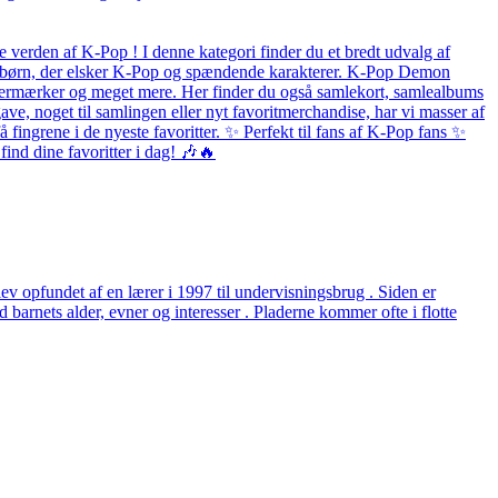
 verden af K-Pop ! I denne kategori finder du et bredt udvalg af
 og børn, der elsker K-Pop og spændende karakterer. K-Pop Demon
listermærker og meget mere. Her finder du også samlekort, samlealbums
ave, noget til samlingen eller nyt favoritmerchandise, har vi masser af
fingrene i de nyeste favoritter. ✨ Perfekt til fans af K-Pop fans ✨
ind dine favoritter i dag! 🎶🔥
v opfundet af en lærer i 1997 til undervisningsbrug . Siden er
arnets alder, evner og interesser . Pladerne kommer ofte i flotte