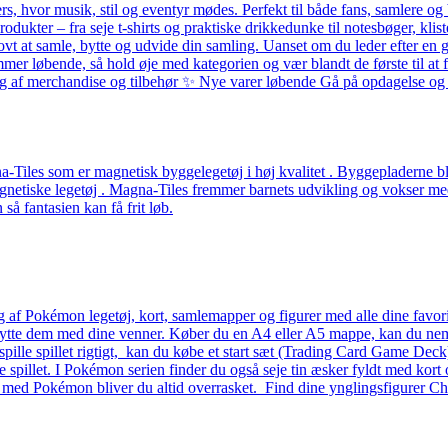
ers, hvor musik, stil og eventyr mødes. Perfekt til både fans, samlere
odukter – fra seje t-shirts og praktiske drikkedunke til notesbøger, k
ovt at samle, bytte og udvide din samling. Uanset om du leder efter en g
løbende, så hold øje med kategorien og vær blandt de første til at få 
alg af merchandise og tilbehør ✨ Nye varer løbende Gå på opdagelse og f
Tiles som er magnetisk byggelegetøj i høj kvalitet . Byggepladerne ble
etiske legetøj . Magna-Tiles fremmer barnets udvikling og vokser med b
å fantasien kan få frit løb.
g af Pokémon legetøj, kort, samlemapper og figurer med alle dine favo
 bytte dem med dine venner. Køber du en A4 eller A5 mappe, kan du nemt 
 at spille spillet rigtigt, kan du købe et start sæt (Trading Card Game D
lle spillet. I Pokémon serien finder du også seje tin æsker fyldt med kort 
– med Pokémon bliver du altid overrasket. Find dine ynglingsfigurer Ch