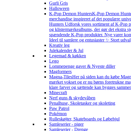
Gurli Gris
Halloween
K-Pop Demon Hunters
K-Pop Demon Hunters 
merchandise inspireret af det populære univ
Hunters Udforsk vores sortiment af K-Pop pr
og klistermærkealbums, der gør det ekstra sj
spændende K-Pop produkter. Nye varer kommer 
Ideel til samlere og entusiaster ✨ Stort udv
Kreativ leg
Julekalender & Jul
Legemad & køkken
Lego
Lommepenge gaver & Nyeste diller
Magformers
Magna-Tiles
Her på siden kan du købe Magna-
mærket vokset og er nu børns foretrukne magn
klare farver og sættende kan bygges sammen s
Minecraft
Nerf guns & skydevåben
Penalhuse, Skoletasker og skoleting
Paw Patrol
Pokémon
Rulleskøjter, Skateboards og Løbehjul
Samleserier - piger
Samleserier - Drenge