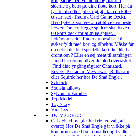
kort, sidde med vennerne og bladre i
siderne og betragte dine flotte kort. Har du
lyst til at spille spillet rigtigt, kan du købe
et start sæt (Trading Card Game Deck).
Her dyster 2 spillere om at blive den beste
Power Træner. Begge spillere skal have et
60 korts deck for at spille spillet. I
Pokémon serien finder du også seje tin
æsker fyldt med kort og tilbehør. Måske får
du netop det helt specielle kort du altid har
drømt om ? Eller en sej mønt til samlingen
– med Pokémon bliver du altid overrasket.
Find dine ynglingsfigurer Charizard,
Eevee , Pickachu, Mewtowo , Bulbasaur
eller Squirtle her hos De Små Engle .
Schleich
Squishmallows
Sylvanian Families
Top Model
Toy Story
Vn-Toys
TØJMÆRKER
CeLavi
CeLavi ,det helt rigtige valg af
overtøj Hos De Små Engle går vi ikke på
kompromis med funktionalitet og kvalitet