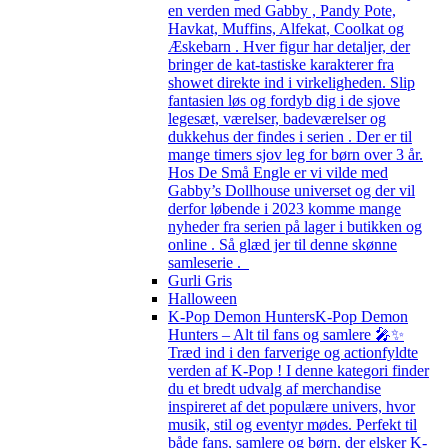
en verden med Gabby , Pandy Pote,
Havkat, Muffins, Alfekat, Coolkat og
Æskebarn . Hver figur har detaljer, der
bringer de kat-tastiske karakterer fra
showet direkte ind i virkeligheden. Slip
fantasien løs og fordyb dig i de sjove
legesæt, værelser, badeværelser og
dukkehus der findes i serien . Der er til
mange timers sjov leg for børn over 3 år.
Hos De Små Engle er vi vilde med
Gabby’s Dollhouse universet og der vil
derfor løbende i 2023 komme mange
nyheder fra serien på lager i butikken og
online . Så glæd jer til denne skønne
samleserie .
Gurli Gris
Halloween
K-Pop Demon Hunters
K-Pop Demon
Hunters – Alt til fans og samlere 🎤✨
Træd ind i den farverige og actionfyldte
verden af K-Pop ! I denne kategori finder
du et bredt udvalg af merchandise
inspireret af det populære univers, hvor
musik, stil og eventyr mødes. Perfekt til
både fans, samlere og børn, der elsker K-