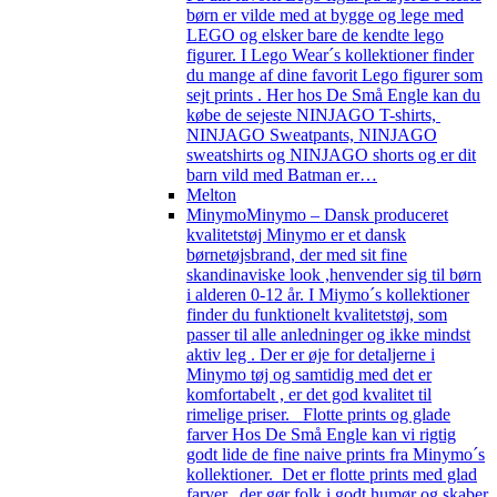
børn er vilde med at bygge og lege med
LEGO og elsker bare de kendte lego
figurer. I Lego Wear´s kollektioner finder
du mange af dine favorit Lego figurer som
sejt prints . Her hos De Små Engle kan du
købe de sejeste NINJAGO T-shirts,
NINJAGO Sweatpants, NINJAGO
sweatshirts og NINJAGO shorts og er dit
barn vild med Batman er…
Melton
Minymo
Minymo – Dansk produceret
kvalitetstøj Minymo er et dansk
børnetøjsbrand, der med sit fine
skandinaviske look ,henvender sig til børn
i alderen 0-12 år. I Miymo´s kollektioner
finder du funktionelt kvalitetstøj, som
passer til alle anledninger og ikke mindst
aktiv leg . Der er øje for detaljerne i
Minymo tøj og samtidig med det er
komfortabelt , er det god kvalitet til
rimelige priser. Flotte prints og glade
farver Hos De Små Engle kan vi rigtig
godt lide de fine naive prints fra Minymo´s
kollektioner. Det er flotte prints med glad
farver, der gør folk i godt humør og skaber