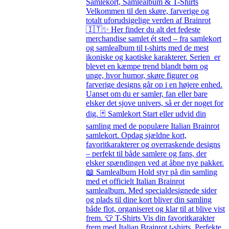
Samlekort, Samlealbum & T-Shirts
Velkommen til den skøre, farverige og
totalt uforudsigelige verden af Brainrot
🇮🇹✨ Her finder du alt det fedeste
merchandise samlet ét sted – fra samlekort
og samlealbum til t-shirts med de mest
ikoniske og kaotiske karakterer. Serien er
blevet en kæmpe trend blandt børn og
unge, hvor humor, skøre figurer og
farverige designs går op i en højere enhed.
Uanset om du er samler, fan eller bare
elsker det sjove univers, så er der noget for
dig. 🃏 Samlekort Start eller udvid din
samling med de populære Italian Brainrot
samlekort. Opdag sjældne kort,
favoritkarakterer og overraskende designs
– perfekt til både samlere og fans, der
elsker spændingen ved at åbne nye pakker.
📖 Samlealbum Hold styr på din samling
med et officielt Italian Brainrot
samlealbum. Med specialdesignede sider
og plads til dine kort bliver din samling
både flot, organiseret og klar til at blive vist
frem. 👕 T-Shirts Vis din favoritkarakter
frem med Italian Brainrot t-shirts. Perfekte