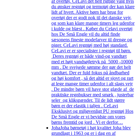
af overtøj. CeLavi det helt rigtige valg hvis
du ønsker regntøj og termotøj der kan klare
lidt af hvert. Aktive børn har brug for
overtøj der er godt nok til det danske vejr,
og som kan klare mange timers leg udenfor
i kulde og blæst . Køber du Celavi overtøj
hos De Små Engle vil du altid finde
sæsonens fineste modefarver til drenge og
piger. CeLavi regntøj med høj standard.
CeLavi er er specialister i regntøj til børn.
Deres regntøj er både vind-og vandtæt
med et højt vandsøjletryk på 5000 -10000
mm . De svejsede sømme der gør det helt
vandtæt. Der er fuld fokus på åndbarhed
og høj komfort , så det altid er sjovt og rart
at lege mange timer udenfor i alt slags vejr
. De mindre børn vil have stor glæde af de
praktiske regnbukser med smæk , justerbar
seler og klikspænder. Til de lidt større
børn er der elastik i taljen . CeLavi
Eksklusivt og miljøvenligt PU regntøj Hos
De Små Engle er vi bevidste om vores
børns fremtid og jord . Vi er derfor…
Joha
Joha børnetøj i høj kvalitet Joha blev
grundlagt i 1963 og er i dag en af