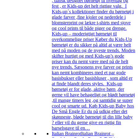
, dansk designet børnetøj til hverdag og
fest , er Kids-up det helt rigtige valg. I
Kids-up´s kollektioner finder du børnetøj i
glade farver ,fine kjoler og nederdele i
blomsterprint og lækre t-shirts med sjove
og cool prints til både piger og drenge.
Kids-up – moderigtigt børnetøj til
overkommelige priser Køber du Kids-Up
børnetøj er du sikker på altid at være helt
med på moden og de nyeste trends. Moden
skifter hurtigt og med Kids-up’s gode
priser kan du nemt være med på de helt
nye trends. Sæsonens nye farver og prints
kan nemt kombineres med et par gode
basisbukser eller basisbluser , som altid er
at finde blandt deres styles. Kids-up
børnetøj er for glade, aktive børn ,der
gerne vil have behageligt og blødt børnetøj
,til mange timers leg ,og samtidig se super
cool og smarte ud. Køb Kids-up Baby hos
De Små Engle Er du på udkig efter det
skønneste, bløde børnetøj til din lille baby
? eller vil du gerne give en rigtig fin
barselsgave til en…
Italian Brainrot
Italian Brainrot –