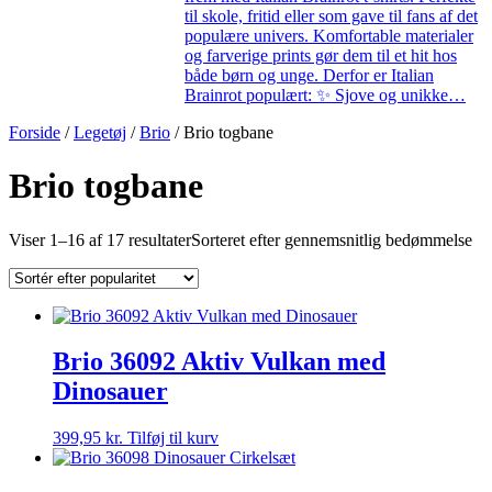
til skole, fritid eller som gave til fans af det
populære univers. Komfortable materialer
og farverige prints gør dem til et hit hos
både børn og unge. Derfor er Italian
Brainrot populært: ✨ Sjove og unikke…
Forside
/
Legetøj
/
Brio
/ Brio togbane
Brio togbane
Viser 1–16 af 17 resultater
Sorteret efter gennemsnitlig bedømmelse
Brio 36092 Aktiv Vulkan med
Dinosauer
399,95
kr.
Tilføj til kurv