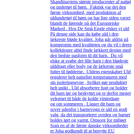
Skandinaviens største producenter af nattøj
og undertøj til børn. Faktisk var det den
første virksomhed, med produktion af
uldundertøj til børn og har lige siden været
blandt de førende på det Europæiske
Marked . Hos De Små Engle elsker vi uld
På denne side kan du købe uld i den
lækreste bløde kvalitet. Joha går aldrig på
kompromis med kvaliteten og du vil i deres
kollektioner altid finde lækkert design med
den bedste pasform til dit barn. Du vil
elske at svøbe det lille barn i den blødeste
ulddragt eller body og de lækreste små
futter til fødderne. Uldens egenskaber Uld
regulerer helt naturligt temperaturen med
sin isoleringsevne , hvilket gør produktet
helt unikt . Uld absorberer fugt og holder
dit barn tør og beskyttet og er derfor meget
velegnet til både de kolde vinterdage
og om sommeren . Ligger dit barn og
sover udenfor i barnevogn er uld en godt
valg, da det transporterer sveden og barnet
holdes tørt og varmt. Omsorg for miljøet
Som en af de første danske virksomheder
er Joha godkendt til at benytte EU