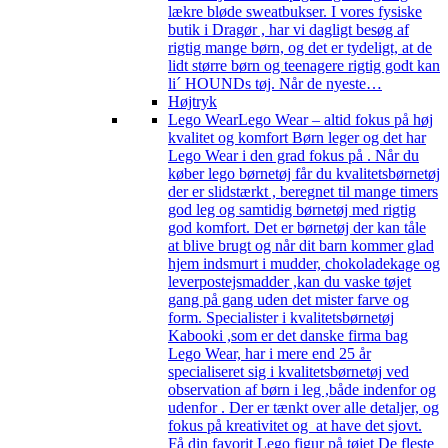
lækre bløde sweatbukser. I vores fysiske
butik i Dragør , har vi dagligt besøg af
rigtig mange børn, og det er tydeligt, at de
lidt større børn og teenagere rigtig godt kan
li´ HOUNDs tøj. Når de nyeste…
Højtryk
Lego Wear
Lego Wear – altid fokus på høj
kvalitet og komfort Børn leger og det har
Lego Wear i den grad fokus på . Når du
køber lego børnetøj får du kvalitetsbørnetøj
der er slidstærkt , beregnet til mange timers
god leg og samtidig børnetøj med rigtig
god komfort. Det er børnetøj der kan tåle
at blive brugt og når dit barn kommer glad
hjem indsmurt i mudder, chokoladekage og
leverpostejsmadder ,kan du vaske tøjet
gang på gang uden det mister farve og
form. Specialister i kvalitetsbørnetøj
Kabooki ,som er det danske firma bag
Lego Wear, har i mere end 25 år
specialiseret sig i kvalitetsbørnetøj ved
observation af børn i leg ,både indenfor og
udenfor . Der er tænkt over alle detaljer, og
fokus på kreativitet og at have det sjovt.
Få din favorit Lego figur på tøjet De fleste