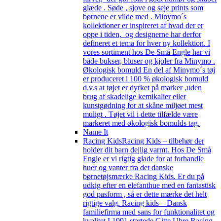
glæde . Søde , sjove og seje prints som
børnene er vilde med . Minymo´s
kollektioner er inspireret af hvad der er
oppe i tiden, og designerne har derfor
defineret et tema for hver ny kollektion. I
vores sortiment hos De Små Engle har vi
både bukser, bluser og kjoler fra Minymo .
Økologisk bomuld En del af Minymo´s tøj
er produceret i 100 % økologisk bomuld
d.v.s at tøjet er dyrket på marker ,uden
brug af skadelige kemikalier eller
kunstgødning for at skåne miljøet mest
muligt . Tøjet vil i dette tilfælde være
markeret med økologisk bomulds tag.
Name It
Racing Kids
Racing Kids – tilbehør der
holder dit barn dejlig varmt. Hos De Små
Engle er vi rigtig glade for at forhandle
huer og vanter fra det danske
børnetøjsmærke Racing Kids. Er du på
udkig efter en elefanthue med en fantastisk
god pasform , så er dette mærke det helt
rigtige valg. Racing kids – Dansk
familiefirma med sans for funktionalitet og
kvalitet I 1991 startede Gitte Uhre Racing