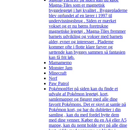
Magna-Tiles som er magnetisk
byggelegetøj i høj kvalitet . Byggepladerne
blev opfundet af en lærer i 1997 til
undervisningsbrug . Siden er mærket
vokset og er nu børns foretrukne
magnetiske legetøj . Magna-Tiles fremmer
barnets udvikling og vokser med barnets
alder, evner og interesser . Pladerne
kommer ofte i flotte klare farver og
sættende kan bygges sammen så fantasien
kan få frit løb.
Mamamemo
Monster Jam
Minecraft
Nerf
Paw Patrol
Pokémon
Her på siden kan du finde et
udvalg af Pokémon legetøj, kort,
samlemapper og figurer med alle dine
favorit Pokémons. Det er sjovt at samle på
Pokémon kort, og har du dubletter i din
samling , kan du med fordel bytte dem
med dine venner. Køber du en A4 eller A5
mappe, kan du nemt holde styr på alle dine