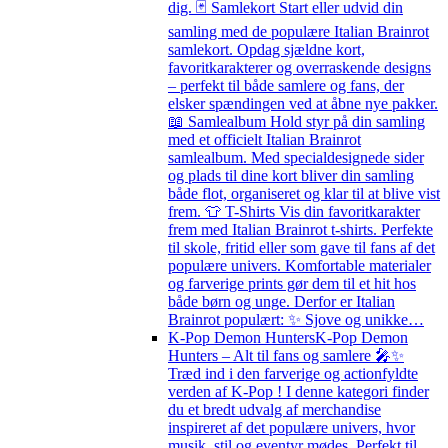
dig. 🃏 Samlekort Start eller udvid din
samling med de populære Italian Brainrot
samlekort. Opdag sjældne kort,
favoritkarakterer og overraskende designs
– perfekt til både samlere og fans, der
elsker spændingen ved at åbne nye pakker.
📖 Samlealbum Hold styr på din samling
med et officielt Italian Brainrot
samlealbum. Med specialdesignede sider
og plads til dine kort bliver din samling
både flot, organiseret og klar til at blive vist
frem. 👕 T-Shirts Vis din favoritkarakter
frem med Italian Brainrot t-shirts. Perfekte
til skole, fritid eller som gave til fans af det
populære univers. Komfortable materialer
og farverige prints gør dem til et hit hos
både børn og unge. Derfor er Italian
Brainrot populært: ✨ Sjove og unikke…
K-Pop Demon Hunters
K-Pop Demon
Hunters – Alt til fans og samlere 🎤✨
Træd ind i den farverige og actionfyldte
verden af K-Pop ! I denne kategori finder
du et bredt udvalg af merchandise
inspireret af det populære univers, hvor
musik, stil og eventyr mødes. Perfekt til