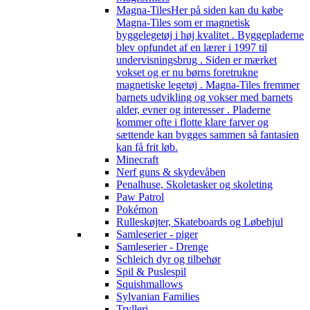
Magna-Tiles
Her på siden kan du købe
Magna-Tiles som er magnetisk
byggelegetøj i høj kvalitet . Byggepladerne
blev opfundet af en lærer i 1997 til
undervisningsbrug . Siden er mærket
vokset og er nu børns foretrukne
magnetiske legetøj . Magna-Tiles fremmer
barnets udvikling og vokser med barnets
alder, evner og interesser . Pladerne
kommer ofte i flotte klare farver og
sættende kan bygges sammen så fantasien
kan få frit løb.
Minecraft
Nerf guns & skydevåben
Penalhuse, Skoletasker og skoleting
Paw Patrol
Pokémon
Rulleskøjter, Skateboards og Løbehjul
Samleserier - piger
Samleserier - Drenge
Schleich dyr og tilbehør
Spil & Puslespil
Squishmallows
Sylvanian Families
Trylleri