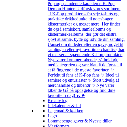
Pop og spændende karakterer. K-Pop
Demon Hunters Udforsk vores sortiment
af K-Pop produkter – fra seje t-shirts og
praktiske drikkedunke til notesbøger,
klistermærker og meget mere. Her finder
du også samlekort, samlealbums og
klistermærkealbums, der gør det ekstra
sjovt at samle, bytte og udvide din samling.
Uanset om du leder efter en gave, noget til
samlingen eller nyt favoritmerchandise, har
vi masser af spændende K-Pop produkter.
Nye varer kommer løbende, så hold øje
med kategorien og vær blandt de første til
at få fingrene i de nyeste favoritter. ✨
Perfekt til fans af K-Pop fans ✨ Ideel til
samlere og entusiaster ✨ Stort udvalg af
merchandise og tilbehør ✨ Nye varer
løbende Gå på opdagelse og find dine
favoritter i dag! 🎶🔥
Kreativ leg
Julekalender & Jul
Legemad & køkken
Lego
Lommepenge gaver & Nyeste diller
Magformers