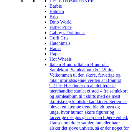
LEGETØJSMÆRKER
Barbie
Batman
Brio
Dino World
Fisher Price
Gabby’s Dollhouse
Gurli Gris
Hatchimals
Hama
Hape
Hot Wheels
Italian Brainrot
Italian Brainrot –
Samlekort, Samlealbum & T-Shirts
Velkommen til den skøre, farverige og
totalt uforudsigelige verden af Brainrot
🇮🇹✨ Her finder du alt det fedeste
merchandise samlet ét sted – fra samlekort
og samlealbum til t-shirts med de mest
ikoniske og kaotiske karakterer. Serien er
blevet en kæmpe trend blandt børn og
unge, hvor humor, skøre figurer og
farverige designs går op i en højere enhed.
Uanset om du er samler, fan eller bare
elsker det sjove univers, så er der noget for