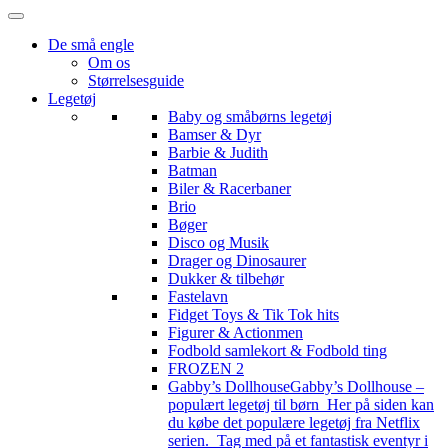
De små engle
Om os
Størrelsesguide
Legetøj
Baby og småbørns legetøj
Bamser & Dyr
Barbie & Judith
Batman
Biler & Racerbaner
Brio
Bøger
Disco og Musik
Drager og Dinosaurer
Dukker & tilbehør
Fastelavn
Fidget Toys & Tik Tok hits
Figurer & Actionmen
Fodbold samlekort & Fodbold ting
FROZEN 2
Gabby’s Dollhouse
Gabby’s Dollhouse –
populært legetøj til børn Her på siden kan
du købe det populære legetøj fra Netflix
serien. Tag med på et fantastisk eventyr i