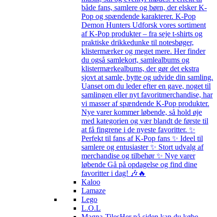
både fans, samlere og børn, der elsker K-
Pop og spændende karakterer. K-Pop
Demon Hunters Udforsk vores sortiment
af K-Pop produkter – fra seje t-shirts og
praktiske drikkedunke til notesbøger,
klistermærker og meget mere. Her finder
du også samlekort, samlealbums og
klistermærkealbums, der gør det ekstra
sjovt at samle, bytte og udvide din samling.
Uanset om du leder efter en gave, noget til
samlingen eller nyt favoritmerchandise, har
vi masser af spændende K-Pop produkter.
Nye varer kommer løbende, så hold øje
med kategorien og vær blandt de første til
at få fingrene i de nyeste favoritter. ✨
Perfekt til fans af K-Pop fans ✨ Ideel til
samlere og entusiaster ✨ Stort udvalg af
merchandise og tilbehør ✨ Nye varer
løbende Gå på opdagelse og find dine
favoritter i dag! 🎶🔥
Kaloo
Lamaze
Lego
L.O.L
Magna-Tiles
Her på siden kan du købe