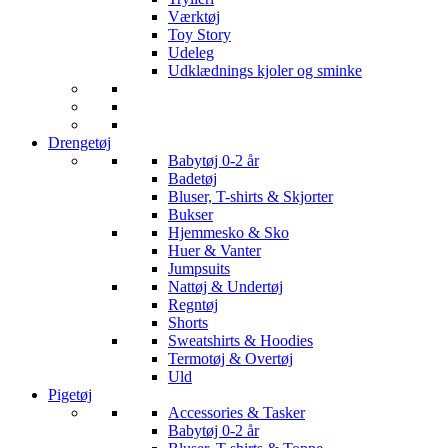
Værktøj
Toy Story
Udeleg
Udklædnings kjoler og sminke
Drengetøj
Babytøj 0-2 år
Badetøj
Bluser, T-shirts & Skjorter
Bukser
Hjemmesko & Sko
Huer & Vanter
Jumpsuits
Nattøj & Undertøj
Regntøj
Shorts
Sweatshirts & Hoodies
Termotøj & Overtøj
Uld
Pigetøj
Accessories & Tasker
Babytøj 0-2 år