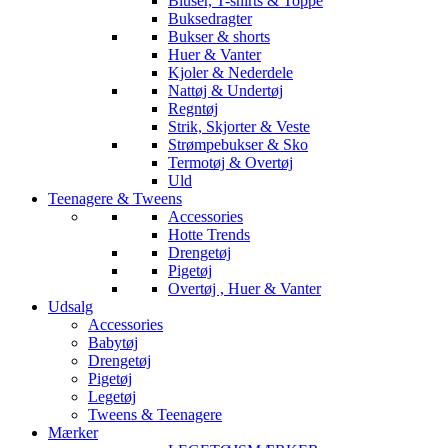
Bluser, T-shirts & Toppe
Buksedragter
Bukser & shorts
Huer & Vanter
Kjoler & Nederdele
Nattøj & Undertøj
Regntøj
Strik, Skjorter & Veste
Strømpebukser & Sko
Termotøj & Overtøj
Uld
Teenagere & Tweens
Accessories
Hotte Trends
Drengetøj
Pigetøj
Overtøj , Huer & Vanter
Udsalg
Accessories
Babytøj
Drengetøj
Pigetøj
Legetøj
Tweens & Teenagere
Mærker