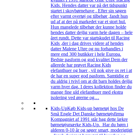
Kids. Hendes datter var på det tidspunkt
startet i skovbørnehave . Efter sin søgen
efter varmt overtøj og tilbehør ,fandt hun
ud af at der på markedet var et stort hul.
Hun manglede tilbehør der kunne holde
hendes datter dejlig varm hele dagen – hele
året rundt. Dette var startskudet til Racing
Kids ,der i dag drives videre af hendes
datter Malene Uhre og nu forhandles i
mere end 300 butikker i hele Europa.
Bedste pasform og god kvalitet Dem der
allerede har prøvet Racing Kids
elefanthuer og huer , vil nok give os ret i at
de har en super god pasform. Samtidig er
du aldrig i tvivl om at dit barn holdes dejlig
varm hver dag. I deres kollektion finder du
mange fine uld elefanthuer med ekstra
isolering ved ørerne og…
Kids-Up
Køb Kids-up børnetøj hos De
Små Engle Det Danske børnetøjsfirma
Kompagniet af 1991 står bag dette lækre
børnetøjsmærke Kids-Up. Har du børn i
alderen 0-10 år og søger smart, moderigtigt