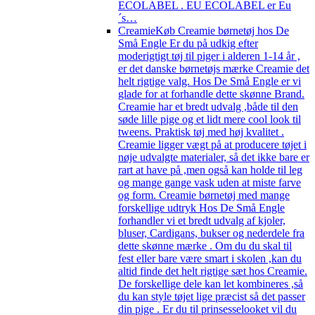
ECOLABEL . EU ECOLABEL er Eu
´s…
Creamie
Køb Creamie børnetøj hos De
Små Engle Er du på udkig efter
moderigtigt tøj til piger i alderen 1-14 år ,
er det danske børnetøjs mærke Creamie det
helt rigtige valg. Hos De Små Engle er vi
glade for at forhandle dette skønne Brand.
Creamie har et bredt udvalg ,både til den
søde lille pige og et lidt mere cool look til
tweens. Praktisk tøj med høj kvalitet .
Creamie ligger vægt på at producere tøjet i
nøje udvalgte materialer, så det ikke bare er
rart at have på ,men også kan holde til leg
og mange gange vask uden at miste farve
og form. Creamie børnetøj med mange
forskellige udtryk Hos De Små Engle
forhandler vi et bredt udvalg af kjoler,
bluser, Cardigans, bukser og nederdele fra
dette skønne mærke . Om du du skal til
fest eller bare være smart i skolen ,kan du
altid finde det helt rigtige sæt hos Creamie.
De forskellige dele kan let kombineres ,så
du kan style tøjet lige præcist så det passer
din pige . Er du til prinsesselooket vil du