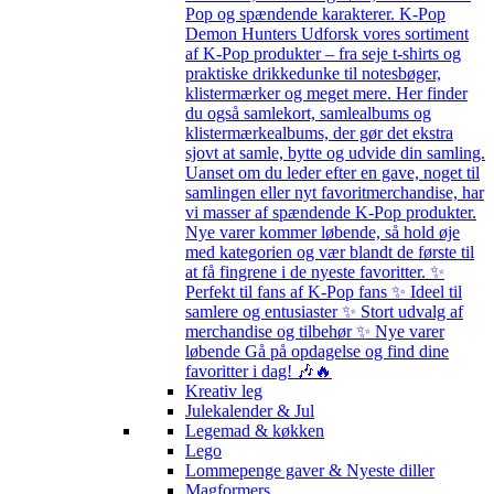
Pop og spændende karakterer. K-Pop
Demon Hunters Udforsk vores sortiment
af K-Pop produkter – fra seje t-shirts og
praktiske drikkedunke til notesbøger,
klistermærker og meget mere. Her finder
du også samlekort, samlealbums og
klistermærkealbums, der gør det ekstra
sjovt at samle, bytte og udvide din samling.
Uanset om du leder efter en gave, noget til
samlingen eller nyt favoritmerchandise, har
vi masser af spændende K-Pop produkter.
Nye varer kommer løbende, så hold øje
med kategorien og vær blandt de første til
at få fingrene i de nyeste favoritter. ✨
Perfekt til fans af K-Pop fans ✨ Ideel til
samlere og entusiaster ✨ Stort udvalg af
merchandise og tilbehør ✨ Nye varer
løbende Gå på opdagelse og find dine
favoritter i dag! 🎶🔥
Kreativ leg
Julekalender & Jul
Legemad & køkken
Lego
Lommepenge gaver & Nyeste diller
Magformers