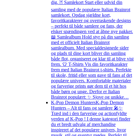
dig. 🃏 Samlekort Start eller udvid din
samling med de populære Italian Brainrot
samlekort. Opdag sjældne kort,
favoritkarakterer og overraskende designs
– perfekt til både samlere og fans, der
elsker spændingen ved at åbne nye pakker.
📖 Samlealbum Hold styr på din samling
med et officielt Italian Brainrot
samlealbum. Med specialdesignede sider
og plads til dine kort bliver din samling
både flot, organiseret og klar til at blive vist
frem. 👕 T-Shirts Vis din favoritkarakter
frem med Italian Brainrot t-shirts. Perfekte
til skole, fritid eller som gave til fans af det
populære univers. Komfortable materialer
og farverige prints gør dem til et hit hos
både børn og unge. Derfor er Italian
Brainrot populært: ✨ Sjove og unikke…
K-Pop Demon Hunters
K-Pop Demon
Hunters – Alt til fans og samlere 🎤✨
Træd ind i den farverige og actionfyldte
verden af K-Pop ! I denne kategori finder
du et bredt udvalg af merchandise
inspireret af det populære univers, hvor
musik, stil og eventyr mødes. Perfekt til