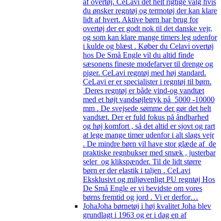
af overtøj. CeLavi det helt rigtige valg hvis
du ønsker regntøj og termotøj der kan klare
lidt af hvert. Aktive børn har brug for
overtøj der er godt nok til det danske vejr,
og som kan klare mange timers leg udenfor
i kulde og blæst . Køber du Celavi overtøj
hos De Små Engle vil du altid finde
sæsonens fineste modefarver til drenge og
piger. CeLavi regntøj med høj standard.
CeLavi er er specialister i regntøj til børn.
Deres regntøj er både vind-og vandtæt
med et højt vandsøjletryk på 5000 -10000
mm . De svejsede sømme der gør det helt
vandtæt. Der er fuld fokus på åndbarhed
og høj komfort , så det altid er sjovt og rart
at lege mange timer udenfor i alt slags vejr
. De mindre børn vil have stor glæde af de
praktiske regnbukser med smæk , justerbar
seler og klikspænder. Til de lidt større
børn er der elastik i taljen . CeLavi
Eksklusivt og miljøvenligt PU regntøj Hos
De Små Engle er vi bevidste om vores
børns fremtid og jord . Vi er derfor…
Joha
Joha børnetøj i høj kvalitet Joha blev
grundlagt i 1963 og er i dag en af