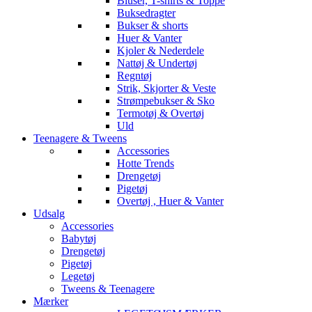
Bluser, T-shirts & Toppe
Buksedragter
Bukser & shorts
Huer & Vanter
Kjoler & Nederdele
Nattøj & Undertøj
Regntøj
Strik, Skjorter & Veste
Strømpebukser & Sko
Termotøj & Overtøj
Uld
Teenagere & Tweens
Accessories
Hotte Trends
Drengetøj
Pigetøj
Overtøj , Huer & Vanter
Udsalg
Accessories
Babytøj
Drengetøj
Pigetøj
Legetøj
Tweens & Teenagere
Mærker