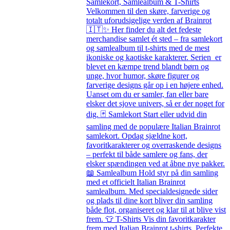
Samlekort, Samlealbum & T-Shirts
Velkommen til den skøre, farverige og
totalt uforudsigelige verden af Brainrot
🇮🇹✨ Her finder du alt det fedeste
merchandise samlet ét sted – fra samlekort
og samlealbum til t-shirts med de mest
ikoniske og kaotiske karakterer. Serien er
blevet en kæmpe trend blandt børn og
unge, hvor humor, skøre figurer og
farverige designs går op i en højere enhed.
Uanset om du er samler, fan eller bare
elsker det sjove univers, så er der noget for
dig. 🃏 Samlekort Start eller udvid din
samling med de populære Italian Brainrot
samlekort. Opdag sjældne kort,
favoritkarakterer og overraskende designs
– perfekt til både samlere og fans, der
elsker spændingen ved at åbne nye pakker.
📖 Samlealbum Hold styr på din samling
med et officielt Italian Brainrot
samlealbum. Med specialdesignede sider
og plads til dine kort bliver din samling
både flot, organiseret og klar til at blive vist
frem. 👕 T-Shirts Vis din favoritkarakter
frem med Italian Brainrot t-shirts. Perfekte