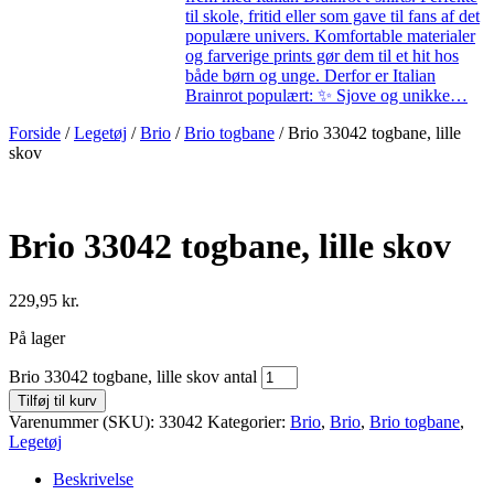
til skole, fritid eller som gave til fans af det
populære univers. Komfortable materialer
og farverige prints gør dem til et hit hos
både børn og unge. Derfor er Italian
Brainrot populært: ✨ Sjove og unikke…
Forside
/
Legetøj
/
Brio
/
Brio togbane
/ Brio 33042 togbane, lille
skov
Brio 33042 togbane, lille skov
229,95
kr.
På lager
Brio 33042 togbane, lille skov antal
Tilføj til kurv
Varenummer (SKU):
33042
Kategorier:
Brio
,
Brio
,
Brio togbane
,
Legetøj
Beskrivelse