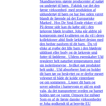
Skandinaviens største producenter af nattøj
og undertøj til børn. Faktisk var det den
første virksomhed, med produktion af
uldundertøj til børn og har lige siden været
blandt de førende på det Europæiske
Marked . Hos De Små Engle elsker vi uld
På denne side kan du købe uld i den
lækreste bløde kvalitet. Joha går aldrig på
kompromis med kvaliteten og du vil i deres
kollektioner altid finde lækkert design med
den bedste pasform til dit barn. Du vil
elske at svøbe det lille barn i den blødeste
ulddragt eller body og de lækreste små
futter til fødderne. Uldens egenskaber Uld
regulerer helt naturligt temperaturen med
sin isoleringsevne , hvilket gør produktet
helt unikt . Uld absorberer fugt og holder
dit barn tør og beskyttet og er derfor meget
velegnet til både de kolde vinterdage
og om sommeren . Ligger dit barn og
sover udenfor i barnevogn er uld en godt
valg, da det transporterer sveden og barnet
holdes tørt og varmt. Omsorg for miljøet
Som en af de første danske virksomheder
er Joha godkendt til at benytte EU