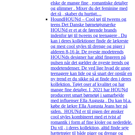
elske de mange fine , romantiske detaljer
og glimmer . Mixer du det feminine med
det rå , skaber du hurtigt…
Hound
HOUNd – Cool tøj til tweens og
teens Det Danske børnetøjsmærke
HOUNd er et at de førende brands
indenfor tøj til tweens og teenagere . Du
kan i deres kollektioner finde de lækreste
og mest cool styles til drenge og piger i
alderen 8-16 år. De nyeste modetrends
HOUNds designer har altid fingeren på
pulsen når det gælder de nyeste trends og
modetendenser. De ved lige hvad de unge
teenagere kan lide og så snart der opstår en
ny trend er du sikke på at finde den i deres
kolIektion. Tøjet oser af kvalitet og har
mange fine detaljer. I 2021 har HOUNd
produceret smart børnetøj i samarbejde
med influenser Ella Augusta . Du kan bl.a.
købe de lækre Ella Augusta Jeans her på
siden. HOUNd er til pigen der ønsker
cool styles kombineret med et tvist af
romantik i form af fine kjoler og nederdele.
Du vil , i deres kollektion, altid finde seje
hættetrøjer til både piger og drenge og