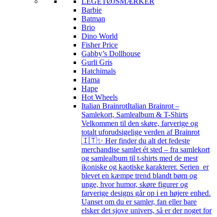
LEGETØJSMÆRKER
Barbie
Batman
Brio
Dino World
Fisher Price
Gabby’s Dollhouse
Gurli Gris
Hatchimals
Hama
Hape
Hot Wheels
Italian Brainrot
Italian Brainrot –
Samlekort, Samlealbum & T-Shirts
Velkommen til den skøre, farverige og
totalt uforudsigelige verden af Brainrot
🇮🇹✨ Her finder du alt det fedeste
merchandise samlet ét sted – fra samlekort
og samlealbum til t-shirts med de mest
ikoniske og kaotiske karakterer. Serien er
blevet en kæmpe trend blandt børn og
unge, hvor humor, skøre figurer og
farverige designs går op i en højere enhed.
Uanset om du er samler, fan eller bare
elsker det sjove univers, så er der noget for