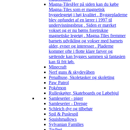
Magna-Tiles
Her på siden kan du købe
Magna-Tiles som er magnetisk
byggelegetøj i høj kvalitet . Byggepladerne
blev opfundet af en lærer i 1997 til
undervisningsbrug . Siden er mærket
vokset og er nu børns foretrukne
magnetiske legetøj . Magna-Tiles fremmer
barnets udvikling og vokser med barnets
alder, evner og interesser . Pladerne
kommer ofte i flotte klare farver og
sættende kan bygges sammen så fantasien
kan få frit løb.
Minecraft
Nerf guns & skydevåben
Penalhuse, Skoletasker og skoleting
Paw Patrol
Pokémon
Rulleskøjter, Skateboards og Løbehjul
Samleserier - piger
Samleserier - Drenge
Schleich dyr og tilbehør
Spil & Puslespil
Squishmallows
Sylvanian Families
Trylleri