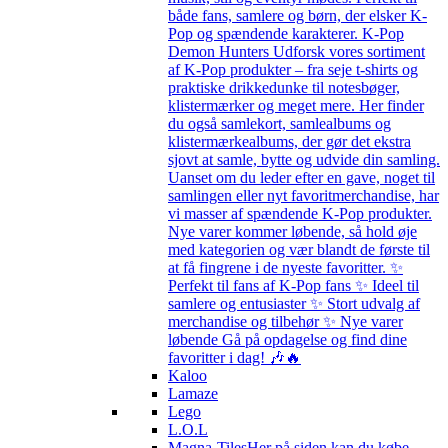
både fans, samlere og børn, der elsker K-
Pop og spændende karakterer. K-Pop
Demon Hunters Udforsk vores sortiment
af K-Pop produkter – fra seje t-shirts og
praktiske drikkedunke til notesbøger,
klistermærker og meget mere. Her finder
du også samlekort, samlealbums og
klistermærkealbums, der gør det ekstra
sjovt at samle, bytte og udvide din samling.
Uanset om du leder efter en gave, noget til
samlingen eller nyt favoritmerchandise, har
vi masser af spændende K-Pop produkter.
Nye varer kommer løbende, så hold øje
med kategorien og vær blandt de første til
at få fingrene i de nyeste favoritter. ✨
Perfekt til fans af K-Pop fans ✨ Ideel til
samlere og entusiaster ✨ Stort udvalg af
merchandise og tilbehør ✨ Nye varer
løbende Gå på opdagelse og find dine
favoritter i dag! 🎶🔥
Kaloo
Lamaze
Lego
L.O.L
Magna-Tiles
Her på siden kan du købe