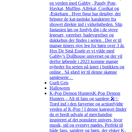
en verden med Gabby , Pandy Pote,
Havkat, Muffins, Alfekat, Coolkat og
Æskebarn . Hver figur har detaljer, der
bringer de kat-tastiske karakterer fra
showet direkte ind i virkeligheden. Slip
fantasien løs og fordyb dig i de sjove
legesæt, værelser, badeværelser og
dukkehus der findes i serien . Der er til
mange timers sjov leg for børn over 3 år.
Hos De Små Engle er vi vilde med
Gabby’s Dollhouse universet og der vil
derfor løbende i 2023 komme mange
nyheder fra serien på lager i butikken og
online . Så glæd jer til denne skønne
samleserie .
Gurli Gris
Halloween
K-Pop Demon Hunters
K-Pop Demon
Hunters – Alt til fans og samlere 🎤✨
Træd ind i den farverige og actionfyldte
verden af K-Pop ! I denne kategori finder
du et bredt udvalg af merchandise
inspireret af det populære univers, hvor
musik, stil og eventyr mødes. Perfekt til
både fans, samlere og børn, der elsker K-