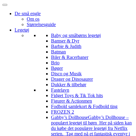
De små engle
Om os
Størrelsesguide
Legetøj
Baby og småbørns legetøj
Bamser & Dyr
Barbie & Judith
Batman
Biler & Racerbaner
Brio
Bøger
Disco og Musik
Drager og Dinosaurer
Dukker & tilbehør
Fastelavn
Fidget Toys & Tik Tok hits
Figurer & Actionmen
Fodbold samlekort & Fodbold ting
FROZEN 2
Gabby’s Dollhouse
Gabby’s Dollhouse –
populært legetøj til børn Her på siden kan
du købe det populære legetøj fra Netflix
serien. Tag med på et fantastisk eventyr i