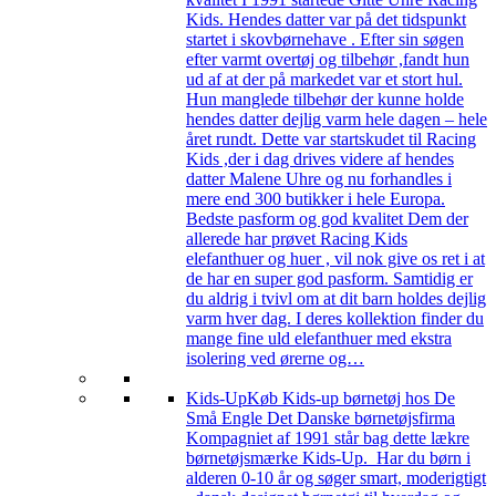
Kids. Hendes datter var på det tidspunkt
startet i skovbørnehave . Efter sin søgen
efter varmt overtøj og tilbehør ,fandt hun
ud af at der på markedet var et stort hul.
Hun manglede tilbehør der kunne holde
hendes datter dejlig varm hele dagen – hele
året rundt. Dette var startskudet til Racing
Kids ,der i dag drives videre af hendes
datter Malene Uhre og nu forhandles i
mere end 300 butikker i hele Europa.
Bedste pasform og god kvalitet Dem der
allerede har prøvet Racing Kids
elefanthuer og huer , vil nok give os ret i at
de har en super god pasform. Samtidig er
du aldrig i tvivl om at dit barn holdes dejlig
varm hver dag. I deres kollektion finder du
mange fine uld elefanthuer med ekstra
isolering ved ørerne og…
Kids-Up
Køb Kids-up børnetøj hos De
Små Engle Det Danske børnetøjsfirma
Kompagniet af 1991 står bag dette lækre
børnetøjsmærke Kids-Up. Har du børn i
alderen 0-10 år og søger smart, moderigtigt