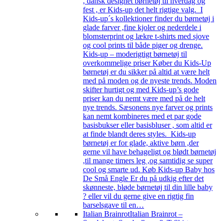
, dansk designet børnetøj til hverdag og
fest , er Kids-up det helt rigtige valg. I
Kids-up´s kollektioner finder du børnetøj i
glade farver ,fine kjoler og nederdele i
blomsterprint og lækre t-shirts med sjove
og cool prints til både piger og drenge.
Kids-up – moderigtigt børnetøj til
overkommelige priser Køber du Kids-Up
børnetøj er du sikker på altid at være helt
med på moden og de nyeste trends. Moden
skifter hurtigt og med Kids-up’s gode
priser kan du nemt være med på de helt
nye trends. Sæsonens nye farver og prints
kan nemt kombineres med et par gode
basisbukser eller basisbluser , som altid er
at finde blandt deres styles. Kids-up
børnetøj er for glade, aktive børn ,der
gerne vil have behageligt og blødt børnetøj
,til mange timers leg ,og samtidig se super
cool og smarte ud. Køb Kids-up Baby hos
De Små Engle Er du på udkig efter det
skønneste, bløde børnetøj til din lille baby
? eller vil du gerne give en rigtig fin
barselsgave til en…
Italian Brainrot
Italian Brainrot –