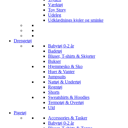
Værktøj
Toy Story
Udeleg
Udklædnings kjoler og sminke
Drengetøj
Babytøj 0-2 år
Badetøj
Bluser, T-shirts & Skjorter
Bukser
Hjemmesko & Sko
Huer & Vanter
Jumpsuits
Nattøj & Undertøj
Regntøj
Shorts
Sweatshirts & Hoodies
Termotøj & Overtøj
Uld
Pigetøj
Accessories & Tasker
Babytøj 0-2 år