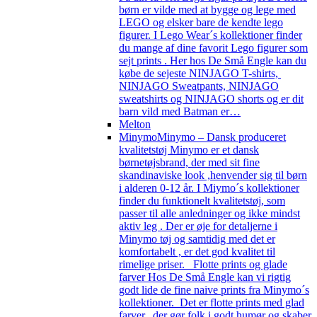
børn er vilde med at bygge og lege med
LEGO og elsker bare de kendte lego
figurer. I Lego Wear´s kollektioner finder
du mange af dine favorit Lego figurer som
sejt prints . Her hos De Små Engle kan du
købe de sejeste NINJAGO T-shirts,
NINJAGO Sweatpants, NINJAGO
sweatshirts og NINJAGO shorts og er dit
barn vild med Batman er…
Melton
Minymo
Minymo – Dansk produceret
kvalitetstøj Minymo er et dansk
børnetøjsbrand, der med sit fine
skandinaviske look ,henvender sig til børn
i alderen 0-12 år. I Miymo´s kollektioner
finder du funktionelt kvalitetstøj, som
passer til alle anledninger og ikke mindst
aktiv leg . Der er øje for detaljerne i
Minymo tøj og samtidig med det er
komfortabelt , er det god kvalitet til
rimelige priser. Flotte prints og glade
farver Hos De Små Engle kan vi rigtig
godt lide de fine naive prints fra Minymo´s
kollektioner. Det er flotte prints med glad
farver, der gør folk i godt humør og skaber