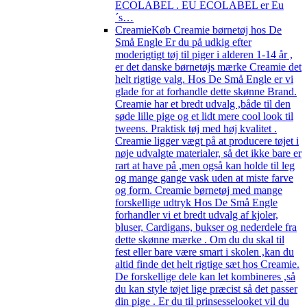
ECOLABEL . EU ECOLABEL er Eu
´s…
Creamie
Køb Creamie børnetøj hos De
Små Engle Er du på udkig efter
moderigtigt tøj til piger i alderen 1-14 år ,
er det danske børnetøjs mærke Creamie det
helt rigtige valg. Hos De Små Engle er vi
glade for at forhandle dette skønne Brand.
Creamie har et bredt udvalg ,både til den
søde lille pige og et lidt mere cool look til
tweens. Praktisk tøj med høj kvalitet .
Creamie ligger vægt på at producere tøjet i
nøje udvalgte materialer, så det ikke bare er
rart at have på ,men også kan holde til leg
og mange gange vask uden at miste farve
og form. Creamie børnetøj med mange
forskellige udtryk Hos De Små Engle
forhandler vi et bredt udvalg af kjoler,
bluser, Cardigans, bukser og nederdele fra
dette skønne mærke . Om du du skal til
fest eller bare være smart i skolen ,kan du
altid finde det helt rigtige sæt hos Creamie.
De forskellige dele kan let kombineres ,så
du kan style tøjet lige præcist så det passer
din pige . Er du til prinsesselooket vil du