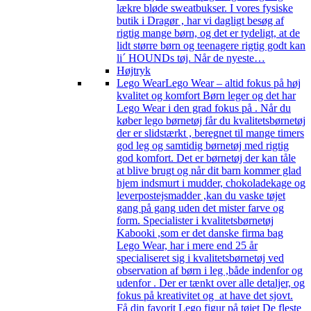
lækre bløde sweatbukser. I vores fysiske
butik i Dragør , har vi dagligt besøg af
rigtig mange børn, og det er tydeligt, at de
lidt større børn og teenagere rigtig godt kan
li´ HOUNDs tøj. Når de nyeste…
Højtryk
Lego Wear
Lego Wear – altid fokus på høj
kvalitet og komfort Børn leger og det har
Lego Wear i den grad fokus på . Når du
køber lego børnetøj får du kvalitetsbørnetøj
der er slidstærkt , beregnet til mange timers
god leg og samtidig børnetøj med rigtig
god komfort. Det er børnetøj der kan tåle
at blive brugt og når dit barn kommer glad
hjem indsmurt i mudder, chokoladekage og
leverpostejsmadder ,kan du vaske tøjet
gang på gang uden det mister farve og
form. Specialister i kvalitetsbørnetøj
Kabooki ,som er det danske firma bag
Lego Wear, har i mere end 25 år
specialiseret sig i kvalitetsbørnetøj ved
observation af børn i leg ,både indenfor og
udenfor . Der er tænkt over alle detaljer, og
fokus på kreativitet og at have det sjovt.
Få din favorit Lego figur på tøjet De fleste