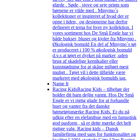
glæde . Søde , sjove og seje prints som
børnene er vilde med . Minymo´s
kollektioner er inspireret af hvad der er
oppe i tiden, og designerne har derfor
defineret et tema for hver ny kollektion. I
vores sortiment hos De Små Engle har vi
både bukser, bluser og kjoler fra Minymo .
Økologisk bomuld En del af Minymo´s tøj
er produceret i 100 % økologisk bomuld
d.v.s at tøjet er dyrket på marker ,uden
brug af skadelige kemikalier eller
kunstgødning for at skåne miljøet mest
muligt . Tøjet vil i dette tilfælde være
markeret med økologisk bomulds tag.
Name It
Racing Kids
Racing Kids – tilbehør der
holder dit barn dejlig varmt. Hos De Små
Engle er vi rigtig glade for at forhandle
huer og vanter fra det danske
børnetøjsmærke Racing Kids. Er du på
udkig efter en elefanthue med en fantastisk
god pasform , så er dette mærke det helt
rigtige valg. Racing kids – Dansk
familiefirma med sans for funktionalitet og
kvalitet I 1991 startede Gitte Uhre Racing