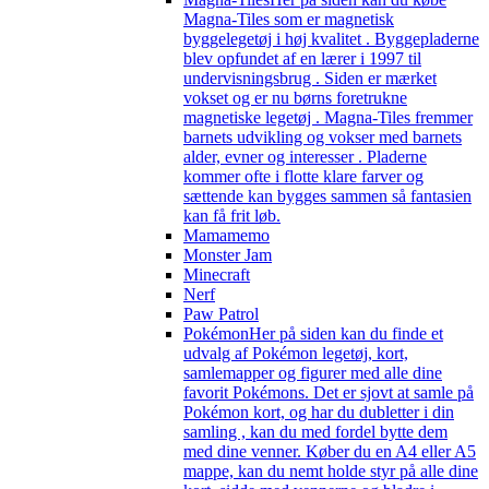
Magna-Tiles som er magnetisk
byggelegetøj i høj kvalitet . Byggepladerne
blev opfundet af en lærer i 1997 til
undervisningsbrug . Siden er mærket
vokset og er nu børns foretrukne
magnetiske legetøj . Magna-Tiles fremmer
barnets udvikling og vokser med barnets
alder, evner og interesser . Pladerne
kommer ofte i flotte klare farver og
sættende kan bygges sammen så fantasien
kan få frit løb.
Mamamemo
Monster Jam
Minecraft
Nerf
Paw Patrol
Pokémon
Her på siden kan du finde et
udvalg af Pokémon legetøj, kort,
samlemapper og figurer med alle dine
favorit Pokémons. Det er sjovt at samle på
Pokémon kort, og har du dubletter i din
samling , kan du med fordel bytte dem
med dine venner. Køber du en A4 eller A5
mappe, kan du nemt holde styr på alle dine