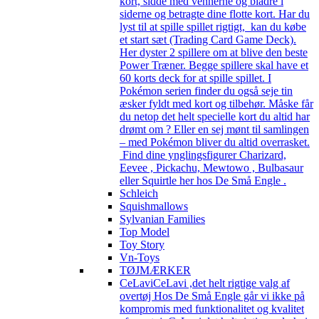
kort, sidde med vennerne og bladre i
siderne og betragte dine flotte kort. Har du
lyst til at spille spillet rigtigt, kan du købe
et start sæt (Trading Card Game Deck).
Her dyster 2 spillere om at blive den beste
Power Træner. Begge spillere skal have et
60 korts deck for at spille spillet. I
Pokémon serien finder du også seje tin
æsker fyldt med kort og tilbehør. Måske får
du netop det helt specielle kort du altid har
drømt om ? Eller en sej mønt til samlingen
– med Pokémon bliver du altid overrasket.
Find dine ynglingsfigurer Charizard,
Eevee , Pickachu, Mewtowo , Bulbasaur
eller Squirtle her hos De Små Engle .
Schleich
Squishmallows
Sylvanian Families
Top Model
Toy Story
Vn-Toys
TØJMÆRKER
CeLavi
CeLavi ,det helt rigtige valg af
overtøj Hos De Små Engle går vi ikke på
kompromis med funktionalitet og kvalitet