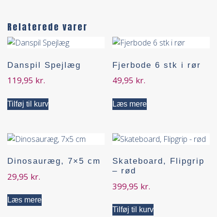
Relaterede varer
Danspil Spejlæg
Fjerbode 6 stk i rør
119,95
kr.
49,95
kr.
Tilføj til kurv
Læs mere
Dinosauræg, 7×5 cm
Skateboard, Flipgrip
– rød
29,95
kr.
399,95
kr.
Læs mere
Tilføj til kurv