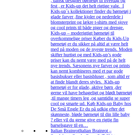
, dansk designet børnetøj til hverdag og
fest , er Kids-up det helt rigtige valg. I
Kids-up´s kollektioner finder du børnetøj i
glade farver ,fine kjoler og nederdele i
blomsterprint og lækre t-shirts med sjove
og cool prints til både piger og drenge.
Kids-up – moderigtigt børnetøj til
overkommelige priser Køber du Kids-Up
børnetøj er du sikker på altid at være helt
med på moden og de nyeste trends. Moden
skifter hurtigt og med Kids-up’s gode
priser kan du nemt være med på de helt
nye trends. Sæsonens nye farver og prints
kan nemt kombineres med et par gode
basisbukser eller basisbluser , som altid er
at finde blandt deres styles. Kids-up
børnetøj er for glade, aktive børn ,der
gerne vil have behageligt og blødt børnetøj
,til mange timers leg ,og samtidig se super
cool og smarte ud. Køb Kids-up Baby hos
De Små Engle Er du på udkig efter det
skønneste, bløde børnetøj til din lille baby
? eller vil du gerne give en rigtig fin
barselsgave til en…
Italian Brainrot
Italian Brainrot –