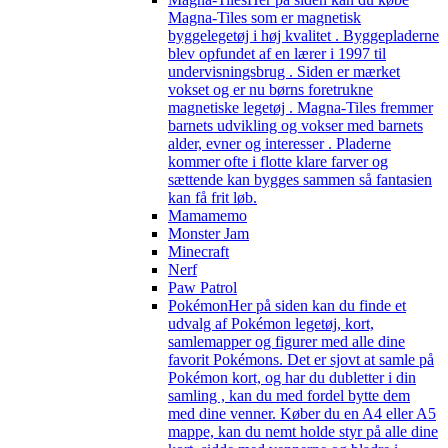
Magna-Tiles som er magnetisk
byggelegetøj i høj kvalitet . Byggepladerne
blev opfundet af en lærer i 1997 til
undervisningsbrug . Siden er mærket
vokset og er nu børns foretrukne
magnetiske legetøj . Magna-Tiles fremmer
barnets udvikling og vokser med barnets
alder, evner og interesser . Pladerne
kommer ofte i flotte klare farver og
sættende kan bygges sammen så fantasien
kan få frit løb.
Mamamemo
Monster Jam
Minecraft
Nerf
Paw Patrol
Pokémon
Her på siden kan du finde et
udvalg af Pokémon legetøj, kort,
samlemapper og figurer med alle dine
favorit Pokémons. Det er sjovt at samle på
Pokémon kort, og har du dubletter i din
samling , kan du med fordel bytte dem
med dine venner. Køber du en A4 eller A5
mappe, kan du nemt holde styr på alle dine