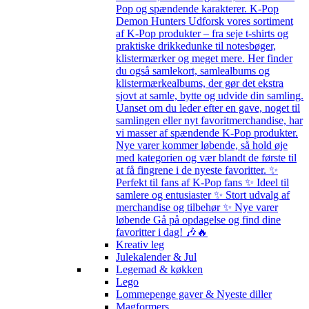
Pop og spændende karakterer. K-Pop
Demon Hunters Udforsk vores sortiment
af K-Pop produkter – fra seje t-shirts og
praktiske drikkedunke til notesbøger,
klistermærker og meget mere. Her finder
du også samlekort, samlealbums og
klistermærkealbums, der gør det ekstra
sjovt at samle, bytte og udvide din samling.
Uanset om du leder efter en gave, noget til
samlingen eller nyt favoritmerchandise, har
vi masser af spændende K-Pop produkter.
Nye varer kommer løbende, så hold øje
med kategorien og vær blandt de første til
at få fingrene i de nyeste favoritter. ✨
Perfekt til fans af K-Pop fans ✨ Ideel til
samlere og entusiaster ✨ Stort udvalg af
merchandise og tilbehør ✨ Nye varer
løbende Gå på opdagelse og find dine
favoritter i dag! 🎶🔥
Kreativ leg
Julekalender & Jul
Legemad & køkken
Lego
Lommepenge gaver & Nyeste diller
Magformers