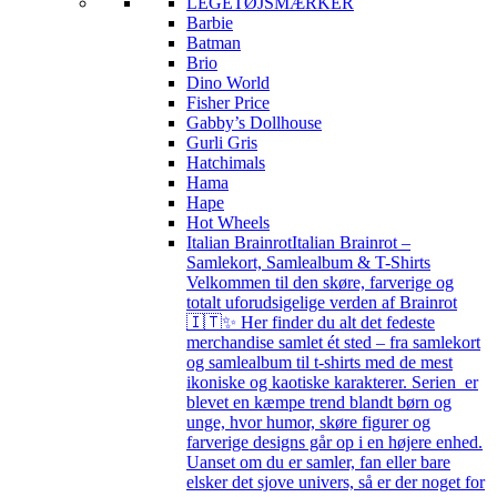
LEGETØJSMÆRKER
Barbie
Batman
Brio
Dino World
Fisher Price
Gabby’s Dollhouse
Gurli Gris
Hatchimals
Hama
Hape
Hot Wheels
Italian Brainrot
Italian Brainrot –
Samlekort, Samlealbum & T-Shirts
Velkommen til den skøre, farverige og
totalt uforudsigelige verden af Brainrot
🇮🇹✨ Her finder du alt det fedeste
merchandise samlet ét sted – fra samlekort
og samlealbum til t-shirts med de mest
ikoniske og kaotiske karakterer. Serien er
blevet en kæmpe trend blandt børn og
unge, hvor humor, skøre figurer og
farverige designs går op i en højere enhed.
Uanset om du er samler, fan eller bare
elsker det sjove univers, så er der noget for