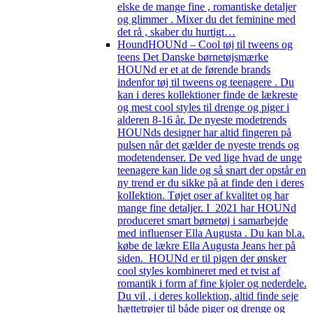
elske de mange fine , romantiske detaljer
og glimmer . Mixer du det feminine med
det rå , skaber du hurtigt…
Hound
HOUNd – Cool tøj til tweens og
teens Det Danske børnetøjsmærke
HOUNd er et at de førende brands
indenfor tøj til tweens og teenagere . Du
kan i deres kollektioner finde de lækreste
og mest cool styles til drenge og piger i
alderen 8-16 år. De nyeste modetrends
HOUNds designer har altid fingeren på
pulsen når det gælder de nyeste trends og
modetendenser. De ved lige hvad de unge
teenagere kan lide og så snart der opstår en
ny trend er du sikke på at finde den i deres
kolIektion. Tøjet oser af kvalitet og har
mange fine detaljer. I 2021 har HOUNd
produceret smart børnetøj i samarbejde
med influenser Ella Augusta . Du kan bl.a.
købe de lækre Ella Augusta Jeans her på
siden. HOUNd er til pigen der ønsker
cool styles kombineret med et tvist af
romantik i form af fine kjoler og nederdele.
Du vil , i deres kollektion, altid finde seje
hættetrøjer til både piger og drenge og