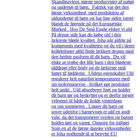
Skandinaviens største producenter af nattøj
og undertøj til børn. Faktisk var det den
første virksomhed, med produktion af
uldundertøj til børn og har lige siden været
blandt de førende på det Europæiske
Marked . Hos De Små Engle elsker vi uld
På denne side kan du købe uld i den
lækreste bløde kvalitet. Joha går aldrig på
kompromis med kvaliteten og du vil i deres
kollektioner altid finde lækkert design med
den bedste pasform til dit barn. Du vil
elske at svøbe det lille barn i den blødeste
ulddragt eller body og de lækreste små
futter til fødderne. Uldens egenskaber Uld
regulerer helt naturligt temperaturen med
sin isoleringsevne , hvilket gør produktet
helt unikt . Uld absorberer fugt og holder
dit barn tør og beskyttet og er derfor meget
velegnet til både de kolde vinterdage
og om sommeren . Ligger dit barn og
sover udenfor i barnevogn er uld en godt
valg, da det transporterer sveden og barnet
holdes tørt og varmt. Omsorg for miljøet
Som en af de første danske virksomheder
er Joha godkendt til at benytte EU