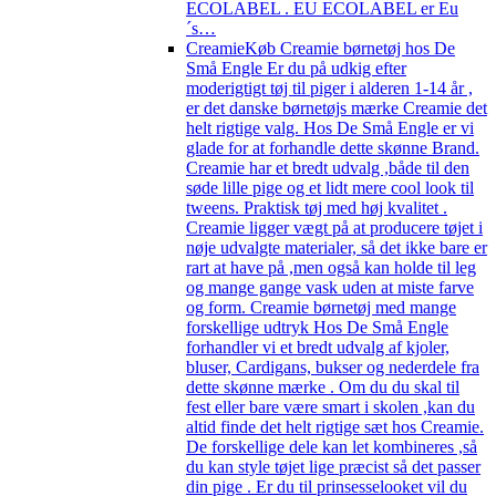
ECOLABEL . EU ECOLABEL er Eu
´s…
Creamie
Køb Creamie børnetøj hos De
Små Engle Er du på udkig efter
moderigtigt tøj til piger i alderen 1-14 år ,
er det danske børnetøjs mærke Creamie det
helt rigtige valg. Hos De Små Engle er vi
glade for at forhandle dette skønne Brand.
Creamie har et bredt udvalg ,både til den
søde lille pige og et lidt mere cool look til
tweens. Praktisk tøj med høj kvalitet .
Creamie ligger vægt på at producere tøjet i
nøje udvalgte materialer, så det ikke bare er
rart at have på ,men også kan holde til leg
og mange gange vask uden at miste farve
og form. Creamie børnetøj med mange
forskellige udtryk Hos De Små Engle
forhandler vi et bredt udvalg af kjoler,
bluser, Cardigans, bukser og nederdele fra
dette skønne mærke . Om du du skal til
fest eller bare være smart i skolen ,kan du
altid finde det helt rigtige sæt hos Creamie.
De forskellige dele kan let kombineres ,så
du kan style tøjet lige præcist så det passer
din pige . Er du til prinsesselooket vil du