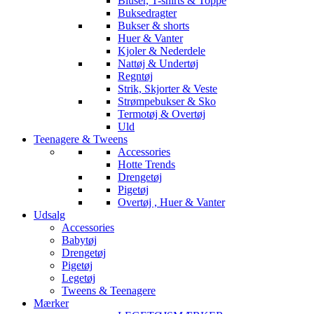
Bluser, T-shirts & Toppe
Buksedragter
Bukser & shorts
Huer & Vanter
Kjoler & Nederdele
Nattøj & Undertøj
Regntøj
Strik, Skjorter & Veste
Strømpebukser & Sko
Termotøj & Overtøj
Uld
Teenagere & Tweens
Accessories
Hotte Trends
Drengetøj
Pigetøj
Overtøj , Huer & Vanter
Udsalg
Accessories
Babytøj
Drengetøj
Pigetøj
Legetøj
Tweens & Teenagere
Mærker