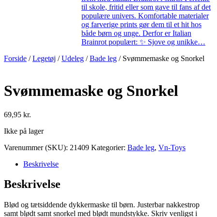
til skole, fritid eller som gave til fans af det
populære univers. Komfortable materialer
og farverige prints gør dem til et hit hos
både børn og unge. Derfor er Italian
Brainrot populært: ✨ Sjove og unikke…
Forside
/
Legetøj
/
Udeleg
/
Bade leg
/ Svømmemaske og Snorkel
Svømmemaske og Snorkel
69,95
kr.
Ikke på lager
Varenummer (SKU):
21409
Kategorier:
Bade leg
,
Vn-Toys
Beskrivelse
Beskrivelse
Blød og tætsiddende dykkermaske til børn. Justerbar nakkestrop
samt blødt samt snorkel med blødt mundstykke. Skriv venligst i