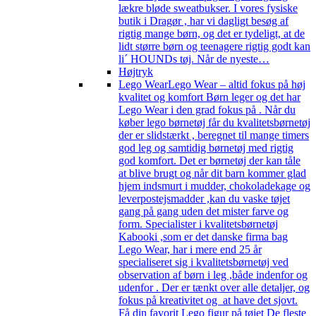
lækre bløde sweatbukser. I vores fysiske
butik i Dragør , har vi dagligt besøg af
rigtig mange børn, og det er tydeligt, at de
lidt større børn og teenagere rigtig godt kan
li´ HOUNDs tøj. Når de nyeste…
Højtryk
Lego Wear
Lego Wear – altid fokus på høj
kvalitet og komfort Børn leger og det har
Lego Wear i den grad fokus på . Når du
køber lego børnetøj får du kvalitetsbørnetøj
der er slidstærkt , beregnet til mange timers
god leg og samtidig børnetøj med rigtig
god komfort. Det er børnetøj der kan tåle
at blive brugt og når dit barn kommer glad
hjem indsmurt i mudder, chokoladekage og
leverpostejsmadder ,kan du vaske tøjet
gang på gang uden det mister farve og
form. Specialister i kvalitetsbørnetøj
Kabooki ,som er det danske firma bag
Lego Wear, har i mere end 25 år
specialiseret sig i kvalitetsbørnetøj ved
observation af børn i leg ,både indenfor og
udenfor . Der er tænkt over alle detaljer, og
fokus på kreativitet og at have det sjovt.
Få din favorit Lego figur på tøjet De fleste