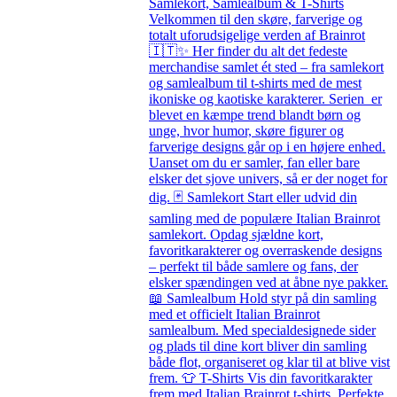
Samlekort, Samlealbum & T-Shirts
Velkommen til den skøre, farverige og
totalt uforudsigelige verden af Brainrot
🇮🇹✨ Her finder du alt det fedeste
merchandise samlet ét sted – fra samlekort
og samlealbum til t-shirts med de mest
ikoniske og kaotiske karakterer. Serien er
blevet en kæmpe trend blandt børn og
unge, hvor humor, skøre figurer og
farverige designs går op i en højere enhed.
Uanset om du er samler, fan eller bare
elsker det sjove univers, så er der noget for
dig. 🃏 Samlekort Start eller udvid din
samling med de populære Italian Brainrot
samlekort. Opdag sjældne kort,
favoritkarakterer og overraskende designs
– perfekt til både samlere og fans, der
elsker spændingen ved at åbne nye pakker.
📖 Samlealbum Hold styr på din samling
med et officielt Italian Brainrot
samlealbum. Med specialdesignede sider
og plads til dine kort bliver din samling
både flot, organiseret og klar til at blive vist
frem. 👕 T-Shirts Vis din favoritkarakter
frem med Italian Brainrot t-shirts. Perfekte