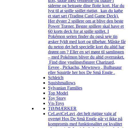
kort, sidde med vennerne og bladre i
siderne og betragte dine flotte kort. Har du
lyst til at spille spillet rigtigt, kan du købe
et start sæt (Trading Card Game Deck).
Her dyster 2 spillere om at blive den beste
Power Træner. Begge spillere skal have et
60 korts deck for at spille spillet. I
Pokémon serien finder du også seje tin
æsker fyldt med kort og tilbehør. Måske får
du netop det helt specielle kort du altid har
drømt om ? Eller en sej mønt til samlingen
– med Pokémon bliver du altid overrasket.
Find dine ynglingsfigurer Charizard,
Eevee , Pickachu, Mewtowo , Bulbasaur
eller Squirtle her hos De Små Engle .
Schleich
Squishmallows
Sylvanian Families
Top Model
Toy Story
Vn-Toys
TØJMÆRKER
CeLavi
CeLavi ,det helt rigtige valg af
overtøj Hos De Små Engle går vi ikke på
kompromis med funktionalitet og kvalitet