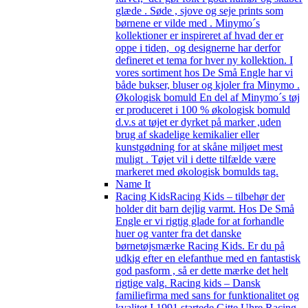
glæde . Søde , sjove og seje prints som
børnene er vilde med . Minymo´s
kollektioner er inspireret af hvad der er
oppe i tiden, og designerne har derfor
defineret et tema for hver ny kollektion. I
vores sortiment hos De Små Engle har vi
både bukser, bluser og kjoler fra Minymo .
Økologisk bomuld En del af Minymo´s tøj
er produceret i 100 % økologisk bomuld
d.v.s at tøjet er dyrket på marker ,uden
brug af skadelige kemikalier eller
kunstgødning for at skåne miljøet mest
muligt . Tøjet vil i dette tilfælde være
markeret med økologisk bomulds tag.
Name It
Racing Kids
Racing Kids – tilbehør der
holder dit barn dejlig varmt. Hos De Små
Engle er vi rigtig glade for at forhandle
huer og vanter fra det danske
børnetøjsmærke Racing Kids. Er du på
udkig efter en elefanthue med en fantastisk
god pasform , så er dette mærke det helt
rigtige valg. Racing kids – Dansk
familiefirma med sans for funktionalitet og
kvalitet I 1991 startede Gitte Uhre Racing