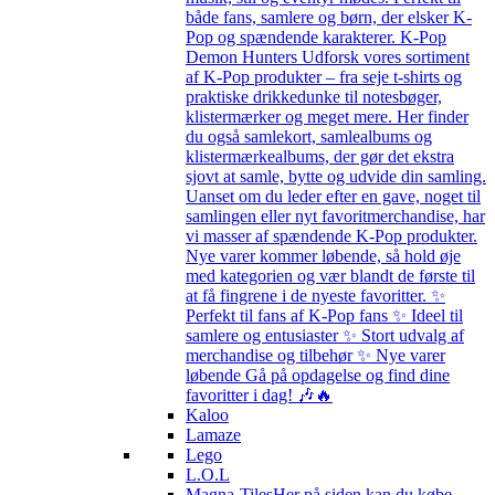
både fans, samlere og børn, der elsker K-
Pop og spændende karakterer. K-Pop
Demon Hunters Udforsk vores sortiment
af K-Pop produkter – fra seje t-shirts og
praktiske drikkedunke til notesbøger,
klistermærker og meget mere. Her finder
du også samlekort, samlealbums og
klistermærkealbums, der gør det ekstra
sjovt at samle, bytte og udvide din samling.
Uanset om du leder efter en gave, noget til
samlingen eller nyt favoritmerchandise, har
vi masser af spændende K-Pop produkter.
Nye varer kommer løbende, så hold øje
med kategorien og vær blandt de første til
at få fingrene i de nyeste favoritter. ✨
Perfekt til fans af K-Pop fans ✨ Ideel til
samlere og entusiaster ✨ Stort udvalg af
merchandise og tilbehør ✨ Nye varer
løbende Gå på opdagelse og find dine
favoritter i dag! 🎶🔥
Kaloo
Lamaze
Lego
L.O.L
Magna-Tiles
Her på siden kan du købe