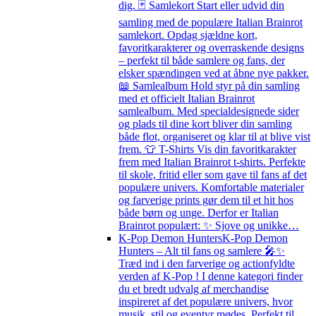
dig. 🃏 Samlekort Start eller udvid din
samling med de populære Italian Brainrot
samlekort. Opdag sjældne kort,
favoritkarakterer og overraskende designs
– perfekt til både samlere og fans, der
elsker spændingen ved at åbne nye pakker.
📖 Samlealbum Hold styr på din samling
med et officielt Italian Brainrot
samlealbum. Med specialdesignede sider
og plads til dine kort bliver din samling
både flot, organiseret og klar til at blive vist
frem. 👕 T-Shirts Vis din favoritkarakter
frem med Italian Brainrot t-shirts. Perfekte
til skole, fritid eller som gave til fans af det
populære univers. Komfortable materialer
og farverige prints gør dem til et hit hos
både børn og unge. Derfor er Italian
Brainrot populært: ✨ Sjove og unikke…
K-Pop Demon Hunters
K-Pop Demon
Hunters – Alt til fans og samlere 🎤✨
Træd ind i den farverige og actionfyldte
verden af K-Pop ! I denne kategori finder
du et bredt udvalg af merchandise
inspireret af det populære univers, hvor
musik, stil og eventyr mødes. Perfekt til