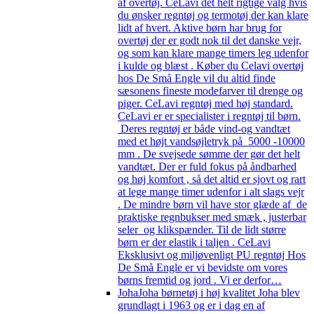
af overtøj. CeLavi det helt rigtige valg hvis
du ønsker regntøj og termotøj der kan klare
lidt af hvert. Aktive børn har brug for
overtøj der er godt nok til det danske vejr,
og som kan klare mange timers leg udenfor
i kulde og blæst . Køber du Celavi overtøj
hos De Små Engle vil du altid finde
sæsonens fineste modefarver til drenge og
piger. CeLavi regntøj med høj standard.
CeLavi er er specialister i regntøj til børn.
Deres regntøj er både vind-og vandtæt
med et højt vandsøjletryk på 5000 -10000
mm . De svejsede sømme der gør det helt
vandtæt. Der er fuld fokus på åndbarhed
og høj komfort , så det altid er sjovt og rart
at lege mange timer udenfor i alt slags vejr
. De mindre børn vil have stor glæde af de
praktiske regnbukser med smæk , justerbar
seler og klikspænder. Til de lidt større
børn er der elastik i taljen . CeLavi
Eksklusivt og miljøvenligt PU regntøj Hos
De Små Engle er vi bevidste om vores
børns fremtid og jord . Vi er derfor…
Joha
Joha børnetøj i høj kvalitet Joha blev
grundlagt i 1963 og er i dag en af