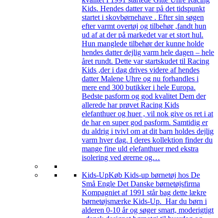
Kids. Hendes datter var på det tidspunkt
startet i skovbørnehave . Efter sin søgen
efter varmt overtøj og tilbehør ,fandt hun
ud af at der på markedet var et stort hul.
Hun manglede tilbehør der kunne holde
hendes datter dejlig varm hele dagen – hele
året rundt. Dette var startskudet til Racing
Kids ,der i dag drives videre af hendes
datter Malene Uhre og nu forhandles i
mere end 300 butikker i hele Europa.
Bedste pasform og god kvalitet Dem der
allerede har prøvet Racing Kids
elefanthuer og huer , vil nok give os ret i at
de har en super god pasform. Samtidig er
du aldrig i tvivl om at dit barn holdes dejlig
varm hver dag. I deres kollektion finder du
mange fine uld elefanthuer med ekstra
isolering ved ørerne og…
Kids-Up
Køb Kids-up børnetøj hos De
Små Engle Det Danske børnetøjsfirma
Kompagniet af 1991 står bag dette lækre
børnetøjsmærke Kids-Up. Har du børn i
alderen 0-10 år og søger smart, moderigtigt