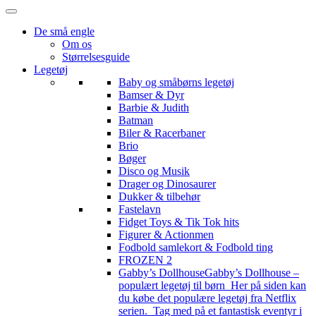
De små engle
Om os
Størrelsesguide
Legetøj
Baby og småbørns legetøj
Bamser & Dyr
Barbie & Judith
Batman
Biler & Racerbaner
Brio
Bøger
Disco og Musik
Drager og Dinosaurer
Dukker & tilbehør
Fastelavn
Fidget Toys & Tik Tok hits
Figurer & Actionmen
Fodbold samlekort & Fodbold ting
FROZEN 2
Gabby’s Dollhouse
Gabby’s Dollhouse –
populært legetøj til børn Her på siden kan
du købe det populære legetøj fra Netflix
serien. Tag med på et fantastisk eventyr i