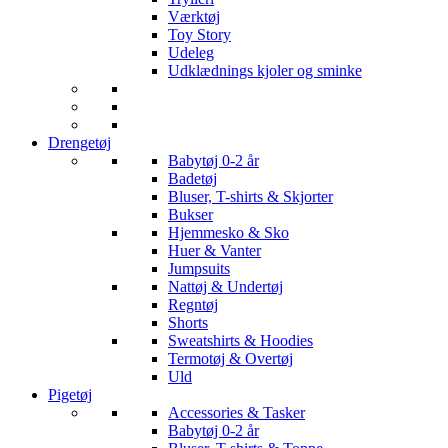
Værktøj
Toy Story
Udeleg
Udklædnings kjoler og sminke
Drengetøj
Babytøj 0-2 år
Badetøj
Bluser, T-shirts & Skjorter
Bukser
Hjemmesko & Sko
Huer & Vanter
Jumpsuits
Nattøj & Undertøj
Regntøj
Shorts
Sweatshirts & Hoodies
Termotøj & Overtøj
Uld
Pigetøj
Accessories & Tasker
Babytøj 0-2 år