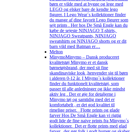
børn er vilde med at bygge og lege med
LEGO og elsker bare de kendte lego
figurer. I Lego Wear´s kollektioner finder
du mange af dine favorit Lego figurer som
sejt prints . Her hos De Små Engle kan du
købe de sejeste NINJAGO T-shirts,
NINJAGO Sweatpants, NINJAGO
sweatshirts og NINJAGO shorts og er dit
barn vild med Batman er…
Melton
Minymo
Minymo – Dansk produceret
kvalitetstøj Minymo er et dansk
børnetøjsbrand, der med sit fine
skandinaviske look ,henvender sig til børn
i alderen 0-12 år. I Miymo´s kollektioner
finder du funktionelt kvalitetstøj, som
passer til alle anledninger og ikke mindst
aktiv leg . Der er øje for detaljerne i
Minymo tøj og samtidig med det er
komfortabelt , er det god kvalitet til
rimelige priser. Flotte prints og glade
farver Hos De Små Engle kan vi rigtig
godt lide de fine naive prints fra Minymo´s
kollektioner. Det er flotte prints med glad
farver, der gør folk i godt humør og skaber