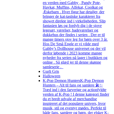
en verden med Gabby , Pandy Pote,
Havkat, Muffins, Alfekat, Coolkat og
Æskebarn . Hver figur har detaljer, der
bringer de kat-tastiske karakterer fra
showet direkte ind i virkeligheden. Slip
fantasien løs og fordyb dig i de sjove
legesæt, værelser, badeværelser og
dukkehus der findes i serien . Der er til
mange timers sjov leg for børn over 3 år.
Hos De Små Engle er vi vilde med
Gabby’s Dollhouse universet og der vil
derfor løbende i 2023 komme mange
nyheder fra serien på lager i butikken og
online . Så glæd jer til denne skønne
samleserie .
Gurli Gris
Halloween
K-Pop Demon Hunters
K-Pop Demon
Hunters – Alt til fans og samlere 🎤✨
Træd ind i den farverige og actionfyldte
verden af K-Pop ! I denne kategori finder
du et bredt udvalg af merchandise
inspireret af det populære univers, hvor
musik, stil og eventyr mødes. Perfekt til
både fans, samlere og børn, der elsker K-