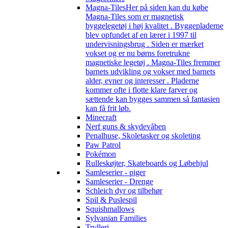
Magna-Tiles
Her på siden kan du købe
Magna-Tiles som er magnetisk
byggelegetøj i høj kvalitet . Byggepladerne
blev opfundet af en lærer i 1997 til
undervisningsbrug . Siden er mærket
vokset og er nu børns foretrukne
magnetiske legetøj . Magna-Tiles fremmer
barnets udvikling og vokser med barnets
alder, evner og interesser . Pladerne
kommer ofte i flotte klare farver og
sættende kan bygges sammen så fantasien
kan få frit løb.
Minecraft
Nerf guns & skydevåben
Penalhuse, Skoletasker og skoleting
Paw Patrol
Pokémon
Rulleskøjter, Skateboards og Løbehjul
Samleserier - piger
Samleserier - Drenge
Schleich dyr og tilbehør
Spil & Puslespil
Squishmallows
Sylvanian Families
Trylleri