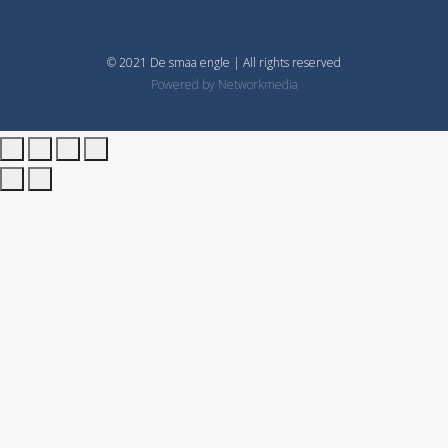
© 2021 De smaa engle | All rights reserved
Powered by
Networkmedia