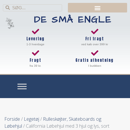
DE SMÅ ENGLE
Levering
Fri fragt
1-3 hverdage
ved køb over 399 kr
Fragt
Gratis afhentning
fra 39 kr.
I butikken
Forside
/
Legetøj
/
Rulleskøjter, Skateboards og
Løbehjul
/ California Løbehjul med 3 hjul og lys, sort