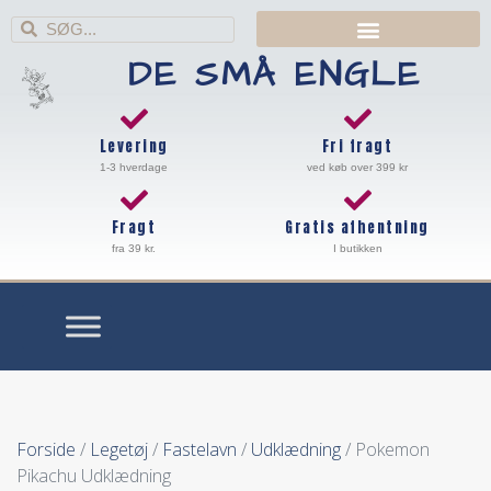
DE SMÅ ENGLE
Levering
Fri fragt
1-3 hverdage
ved køb over 399 kr
Fragt
Gratis afhentning
fra 39 kr.
I butikken
Forside
/
Legetøj
/
Fastelavn
/
Udklædning
/ Pokemon
Pikachu Udklædning