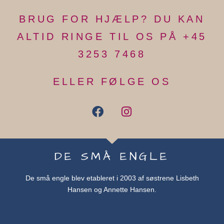
BRUG FOR HJÆLP? DU KAN
ALTID RINGE TIL OS PÅ +45
3253 7468
ELLER FØLGE OS
DE SMÅ ENGLE
De små engle blev etableret i 2003 af søstrene Lisbeth
Hansen og Annette Hansen.