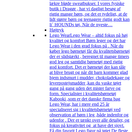
lækre bløde sweatbukser. I vores fysiske
butik i Dragør , har vi dagligt besøg af
rigtig mange børn, og det er tydeligt, at de
lidt større børn og teenagere rigtig godt kan
li´ HOUNDs tøj. Når de nyeste…
Højtryk
Lego Wear
Lego Wear – altid fokus på høj
kvalitet og komfort Børn leger og det har
Lego Wear i den grad fokus på . Når du
køber lego børnetøj får du kvalitetsbørnetøj
der er slidstærkt , beregnet til mange timers
god leg og samtidig børnetøj med rigtig
god komfort. Det er børnetøj der kan tåle
at blive brugt og når dit barn kommer glad
hjem indsmurt i mudder, chokoladekage og
leverpostejsmadder ,kan du vaske tøjet
gang på gang uden det mister farve og
form. Specialister i kvalitetsbørnetøj
Kabooki ,som er det danske firma bag
Lego Wear, har i mere end 25 år
specialiseret sig i kvalitetsbørnetøj ved
observation af børn i leg ,både indenfor og
udenfor . Der er tænkt over alle detaljer, og
fokus på kreativitet og at have det sjovt.
Få din favorit Lego figur på tøjet De fleste