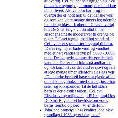
af overtøj. CeLavi det helt rigtige valg hvis
du ønsker regntøj og termotøj der kan klare
lidt af hvert. Aktive børn har brug for
overtøj der er godt nok til det danske vejr,
og som kan klare mange timers leg udenfor
i kulde og blæst . Køber du Celavi overtøj
hos De Små Engle vil du altid finde
sæsonens fineste modefarver til drenge og
piger. CeLavi regntøj med høj standard.
CeLavi er er specialister i regntøj til børn.
Deres regntøj er både vind-og vandtæt
med et højt vandsøjletryk på 5000 -10000
mm . De svejsede sømme der gør det helt
vandtæt. Der er fuld fokus på åndbarhed
og høj komfort , så det altid er sjovt og rart
at lege mange timer udenfor i alt slags vejr
. De mindre børn vil have stor glæde af de
praktiske regnbukser med smæk , justerbar
seler og klikspænder. Til de lidt større
børn er der elastik i taljen . CeLavi
Eksklusivt og miljøvenligt PU regntøj Hos
De Små Engle er vi bevidste om vores
børns fremtid og jord . Vi er derfor…
Joha
Joha børnetøj i høj kvalitet Joha blev
grundlagt i 1963 og er i dag en af