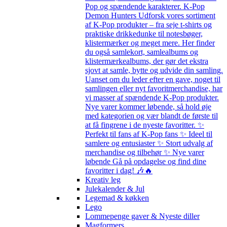
Pop og spændende karakterer. K-Pop
Demon Hunters Udforsk vores sortiment
af K-Pop produkter – fra seje t-shirts og
praktiske drikkedunke til notesbøger,
klistermærker og meget mere. Her finder
du også samlekort, samlealbums og
klistermærkealbums, der gør det ekstra
sjovt at samle, bytte og udvide din samling.
Uanset om du leder efter en gave, noget til
samlingen eller nyt favoritmerchandise, har
vi masser af spændende K-Pop produkter.
Nye varer kommer løbende, så hold øje
med kategorien og vær blandt de første til
at få fingrene i de nyeste favoritter. ✨
Perfekt til fans af K-Pop fans ✨ Ideel til
samlere og entusiaster ✨ Stort udvalg af
merchandise og tilbehør ✨ Nye varer
løbende Gå på opdagelse og find dine
favoritter i dag! 🎶🔥
Kreativ leg
Julekalender & Jul
Legemad & køkken
Lego
Lommepenge gaver & Nyeste diller
Magformers