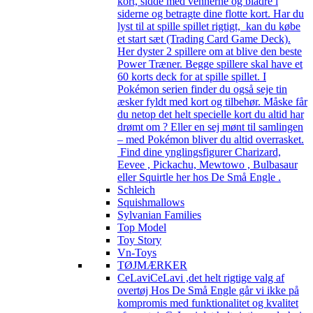
kort, sidde med vennerne og bladre i
siderne og betragte dine flotte kort. Har du
lyst til at spille spillet rigtigt, kan du købe
et start sæt (Trading Card Game Deck).
Her dyster 2 spillere om at blive den beste
Power Træner. Begge spillere skal have et
60 korts deck for at spille spillet. I
Pokémon serien finder du også seje tin
æsker fyldt med kort og tilbehør. Måske får
du netop det helt specielle kort du altid har
drømt om ? Eller en sej mønt til samlingen
– med Pokémon bliver du altid overrasket.
Find dine ynglingsfigurer Charizard,
Eevee , Pickachu, Mewtowo , Bulbasaur
eller Squirtle her hos De Små Engle .
Schleich
Squishmallows
Sylvanian Families
Top Model
Toy Story
Vn-Toys
TØJMÆRKER
CeLavi
CeLavi ,det helt rigtige valg af
overtøj Hos De Små Engle går vi ikke på
kompromis med funktionalitet og kvalitet