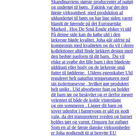
Skandinaviens største producenter af nattøj
og undertøj til børn. Faktisk var det den
første virksomhed, med produktion af
uldundertøj til børn og har lige siden været
blandt de førende på det Europæiske
Marked . Hos De Små Engle elsker vi uld
På denne side kan du købe uld i den
lækreste bløde kvalitet. Joha går aldrig på
kompromis med kvaliteten og du vil i deres
kollektioner altid finde lækkert design med
den bedste pasform til dit barn. Du vil
elske at svøbe det lille barn i den blødeste
ulddragt eller body og de lækreste små
futter til fødderne. Uldens egenskaber Uld
regulerer helt naturligt temperaturen med
sin isoleringsevne , hvilket gør produktet
helt unikt . Uld absorberer fugt og holder
dit barn tør og beskyttet og er derfor meget
velegnet til både de kolde vinterdage
og om sommeren . Ligger dit barn og
sover udenfor i barnevogn er uld en godt
valg, da det transporterer sveden og barnet
holdes tørt og varmt. Omsorg for miljøet
Som en af de første danske virksomheder
er Joha godkendt til at benytte EU