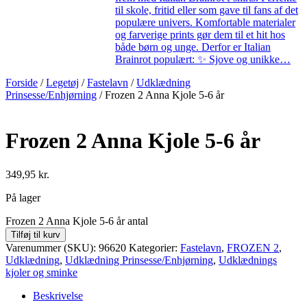
til skole, fritid eller som gave til fans af det
populære univers. Komfortable materialer
og farverige prints gør dem til et hit hos
både børn og unge. Derfor er Italian
Brainrot populært: ✨ Sjove og unikke…
Forside
/
Legetøj
/
Fastelavn
/
Udklædning
Prinsesse/Enhjørning
/ Frozen 2 Anna Kjole 5-6 år
Frozen 2 Anna Kjole 5-6 år
349,95
kr.
På lager
Frozen 2 Anna Kjole 5-6 år antal
Tilføj til kurv
Varenummer (SKU):
96620
Kategorier:
Fastelavn
,
FROZEN 2
,
Udklædning
,
Udklædning Prinsesse/Enhjørning
,
Udklædnings
kjoler og sminke
Beskrivelse