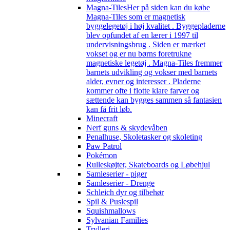
Magna-Tiles
Her på siden kan du købe
Magna-Tiles som er magnetisk
byggelegetøj i høj kvalitet . Byggepladerne
blev opfundet af en lærer i 1997 til
undervisningsbrug . Siden er mærket
vokset og er nu børns foretrukne
magnetiske legetøj . Magna-Tiles fremmer
barnets udvikling og vokser med barnets
alder, evner og interesser . Pladerne
kommer ofte i flotte klare farver og
sættende kan bygges sammen så fantasien
kan få frit løb.
Minecraft
Nerf guns & skydevåben
Penalhuse, Skoletasker og skoleting
Paw Patrol
Pokémon
Rulleskøjter, Skateboards og Løbehjul
Samleserier - piger
Samleserier - Drenge
Schleich dyr og tilbehør
Spil & Puslespil
Squishmallows
Sylvanian Families
Trylleri