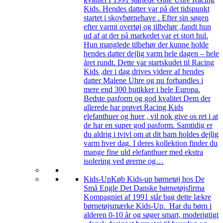
Kids. Hendes datter var på det tidspunkt
startet i skovbørnehave . Efter sin søgen
efter varmt overtøj og tilbehør ,fandt hun
ud af at der på markedet var et stort hul.
Hun manglede tilbehør der kunne holde
hendes datter dejlig varm hele dagen – hele
året rundt. Dette var startskudet til Racing
Kids ,der i dag drives videre af hendes
datter Malene Uhre og nu forhandles i
mere end 300 butikker i hele Europa.
Bedste pasform og god kvalitet Dem der
allerede har prøvet Racing Kids
elefanthuer og huer , vil nok give os ret i at
de har en super god pasform. Samtidig er
du aldrig i tvivl om at dit barn holdes dejlig
varm hver dag. I deres kollektion finder du
mange fine uld elefanthuer med ekstra
isolering ved ørerne og…
Kids-Up
Køb Kids-up børnetøj hos De
Små Engle Det Danske børnetøjsfirma
Kompagniet af 1991 står bag dette lækre
børnetøjsmærke Kids-Up. Har du børn i
alderen 0-10 år og søger smart, moderigtigt