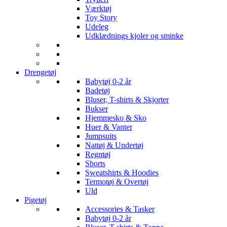
Værktøj
Toy Story
Udeleg
Udklædnings kjoler og sminke
Drengetøj
Babytøj 0-2 år
Badetøj
Bluser, T-shirts & Skjorter
Bukser
Hjemmesko & Sko
Huer & Vanter
Jumpsuits
Nattøj & Undertøj
Regntøj
Shorts
Sweatshirts & Hoodies
Termotøj & Overtøj
Uld
Pigetøj
Accessories & Tasker
Babytøj 0-2 år