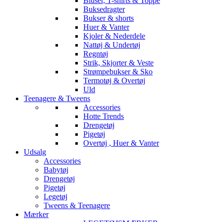
Bluser, T-shirts & Toppe
Buksedragter
Bukser & shorts
Huer & Vanter
Kjoler & Nederdele
Nattøj & Undertøj
Regntøj
Strik, Skjorter & Veste
Strømpebukser & Sko
Termotøj & Overtøj
Uld
Teenagere & Tweens
Accessories
Hotte Trends
Drengetøj
Pigetøj
Overtøj , Huer & Vanter
Udsalg
Accessories
Babytøj
Drengetøj
Pigetøj
Legetøj
Tweens & Teenagere
Mærker