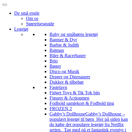
De små engle
Om os
Størrelsesguide
Legetøj
Baby og småbørns legetøj
Bamser & Dyr
Barbie & Judith
Batman
Biler & Racerbaner
Brio
Bøger
Disco og Musik
Drager og Dinosaurer
Dukker & tilbehør
Fastelavn
Fidget Toys & Tik Tok hits
Figurer & Actionmen
Fodbold samlekort & Fodbold ting
FROZEN 2
Gabby’s Dollhouse
Gabby’s Dollhouse –
populært legetøj til børn Her på siden kan
du købe det populære legetøj fra Netflix
serien. Tag med på et fantastisk eventyr i