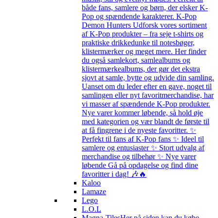
både fans, samlere og børn, der elsker K-
Pop og spændende karakterer. K-Pop
Demon Hunters Udforsk vores sortiment
af K-Pop produkter – fra seje t-shirts og
praktiske drikkedunke til notesbøger,
klistermærker og meget mere. Her finder
du også samlekort, samlealbums og
klistermærkealbums, der gør det ekstra
sjovt at samle, bytte og udvide din samling.
Uanset om du leder efter en gave, noget til
samlingen eller nyt favoritmerchandise, har
vi masser af spændende K-Pop produkter.
Nye varer kommer løbende, så hold øje
med kategorien og vær blandt de første til
at få fingrene i de nyeste favoritter. ✨
Perfekt til fans af K-Pop fans ✨ Ideel til
samlere og entusiaster ✨ Stort udvalg af
merchandise og tilbehør ✨ Nye varer
løbende Gå på opdagelse og find dine
favoritter i dag! 🎶🔥
Kaloo
Lamaze
Lego
L.O.L
Magna-Tiles
Her på siden kan du købe