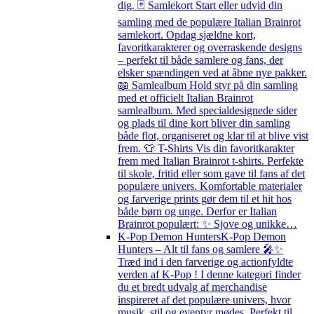
dig. 🃏 Samlekort Start eller udvid din
samling med de populære Italian Brainrot
samlekort. Opdag sjældne kort,
favoritkarakterer og overraskende designs
– perfekt til både samlere og fans, der
elsker spændingen ved at åbne nye pakker.
📖 Samlealbum Hold styr på din samling
med et officielt Italian Brainrot
samlealbum. Med specialdesignede sider
og plads til dine kort bliver din samling
både flot, organiseret og klar til at blive vist
frem. 👕 T-Shirts Vis din favoritkarakter
frem med Italian Brainrot t-shirts. Perfekte
til skole, fritid eller som gave til fans af det
populære univers. Komfortable materialer
og farverige prints gør dem til et hit hos
både børn og unge. Derfor er Italian
Brainrot populært: ✨ Sjove og unikke…
K-Pop Demon Hunters
K-Pop Demon
Hunters – Alt til fans og samlere 🎤✨
Træd ind i den farverige og actionfyldte
verden af K-Pop ! I denne kategori finder
du et bredt udvalg af merchandise
inspireret af det populære univers, hvor
musik, stil og eventyr mødes. Perfekt til