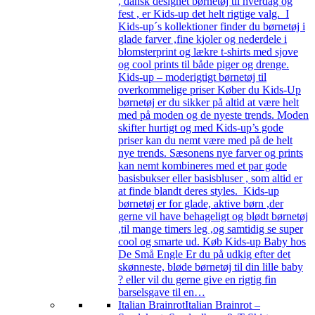
, dansk designet børnetøj til hverdag og
fest , er Kids-up det helt rigtige valg. I
Kids-up´s kollektioner finder du børnetøj i
glade farver ,fine kjoler og nederdele i
blomsterprint og lækre t-shirts med sjove
og cool prints til både piger og drenge.
Kids-up – moderigtigt børnetøj til
overkommelige priser Køber du Kids-Up
børnetøj er du sikker på altid at være helt
med på moden og de nyeste trends. Moden
skifter hurtigt og med Kids-up’s gode
priser kan du nemt være med på de helt
nye trends. Sæsonens nye farver og prints
kan nemt kombineres med et par gode
basisbukser eller basisbluser , som altid er
at finde blandt deres styles. Kids-up
børnetøj er for glade, aktive børn ,der
gerne vil have behageligt og blødt børnetøj
,til mange timers leg ,og samtidig se super
cool og smarte ud. Køb Kids-up Baby hos
De Små Engle Er du på udkig efter det
skønneste, bløde børnetøj til din lille baby
? eller vil du gerne give en rigtig fin
barselsgave til en…
Italian Brainrot
Italian Brainrot –