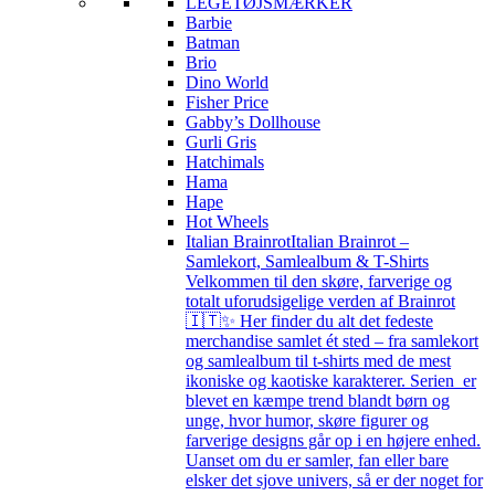
LEGETØJSMÆRKER
Barbie
Batman
Brio
Dino World
Fisher Price
Gabby’s Dollhouse
Gurli Gris
Hatchimals
Hama
Hape
Hot Wheels
Italian Brainrot
Italian Brainrot –
Samlekort, Samlealbum & T-Shirts
Velkommen til den skøre, farverige og
totalt uforudsigelige verden af Brainrot
🇮🇹✨ Her finder du alt det fedeste
merchandise samlet ét sted – fra samlekort
og samlealbum til t-shirts med de mest
ikoniske og kaotiske karakterer. Serien er
blevet en kæmpe trend blandt børn og
unge, hvor humor, skøre figurer og
farverige designs går op i en højere enhed.
Uanset om du er samler, fan eller bare
elsker det sjove univers, så er der noget for