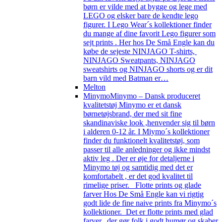
børn er vilde med at bygge og lege med
LEGO og elsker bare de kendte lego
figurer. I Lego Wear´s kollektioner finder
du mange af dine favorit Lego figurer som
sejt prints . Her hos De Små Engle kan du
købe de sejeste NINJAGO T-shirts,
NINJAGO Sweatpants, NINJAGO
sweatshirts og NINJAGO shorts og er dit
barn vild med Batman er…
Melton
Minymo
Minymo – Dansk produceret
kvalitetstøj Minymo er et dansk
børnetøjsbrand, der med sit fine
skandinaviske look ,henvender sig til børn
i alderen 0-12 år. I Miymo´s kollektioner
finder du funktionelt kvalitetstøj, som
passer til alle anledninger og ikke mindst
aktiv leg . Der er øje for detaljerne i
Minymo tøj og samtidig med det er
komfortabelt , er det god kvalitet til
rimelige priser. Flotte prints og glade
farver Hos De Små Engle kan vi rigtig
godt lide de fine naive prints fra Minymo´s
kollektioner. Det er flotte prints med glad
farver, der gør folk i godt humør og skaber