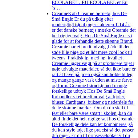
ECOLABEL . EU ECOLABEL er Eu
´s…
Creamie
Køb Creamie børnetøj hos De
Små Engle Er du på udkig efter
moderigtigt tøj til piger i alderen 1-14 år ,
er det danske børnetøjs mærke Creamie det
helt rigtige valg. Hos De Små Engle er vi
glade for at forhandle dette skønne Brand.
Creamie har et bredt udvalg ,både til den
søde lille pige og et lidt mere cool look til
tweens. Praktisk tøj med høj kvalitet .
Creamie ligger vægt på at producere tøjet i
nøje udvalgte materialer, så det ikke bare er
rart at have på ,men også kan holde til leg
og mange gange vask uden at miste farve
og form. Creamie børnetøj med mange
forskellige udtryk Hos De Små Engle
forhandler vi et bredt udvalg af kjoler,
bluser, Cardigans, bukser og nederdele fra
dette skønne mærke . Om du du skal til
fest eller bare være smart i skolen ,kan du
altid finde det helt rigtige sæt hos Creamie.
De forskellige dele kan let kombineres ,så
du kan style tøjet lige præcist så det passer
din pige . Er du til prinsesselooket vil du