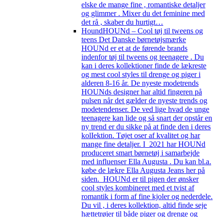
elske de mange fine , romantiske detaljer
og glimmer . Mixer du det feminine med
det rå , skaber du hurtigt…
Hound
HOUNd – Cool tøj til tweens og
teens Det Danske børnetøjsmærke
HOUNd er et at de førende brands
indenfor tøj til tweens og teenagere . Du
kan i deres kollektioner finde de lækreste
og mest cool styles til drenge og piger i
alderen 8-16 år. De nyeste modetrends
HOUNds designer har altid fingeren på
pulsen når det gælder de nyeste trends og
modetendenser. De ved lige hvad de unge
teenagere kan lide og så snart der opstår en
ny trend er du sikke på at finde den i deres
kolIektion. Tøjet oser af kvalitet og har
mange fine detaljer. I 2021 har HOUNd
produceret smart børnetøj i samarbejde
med influenser Ella Augusta . Du kan bl.a.
købe de lækre Ella Augusta Jeans her på
siden. HOUNd er til pigen der ønsker
cool styles kombineret med et tvist af
romantik i form af fine kjoler og nederdele.
Du vil , i deres kollektion, altid finde seje
hættetrøjer til både piger og drenge og