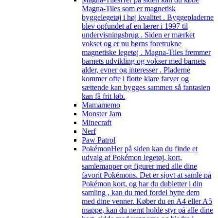
Magna-Tiles som er magnetisk
byggelegetøj i høj kvalitet . Byggepladerne
blev opfundet af en lærer i 1997 til
undervisningsbrug . Siden er mærket
vokset og er nu børns foretrukne
magnetiske legetøj . Magna-Tiles fremmer
barnets udvikling og vokser med barnets
alder, evner og interesser . Pladerne
kommer ofte i flotte klare farver og
sættende kan bygges sammen så fantasien
kan få frit løb.
Mamamemo
Monster Jam
Minecraft
Nerf
Paw Patrol
Pokémon
Her på siden kan du finde et
udvalg af Pokémon legetøj, kort,
samlemapper og figurer med alle dine
favorit Pokémons. Det er sjovt at samle på
Pokémon kort, og har du dubletter i din
samling , kan du med fordel bytte dem
med dine venner. Køber du en A4 eller A5
mappe, kan du nemt holde styr på alle dine