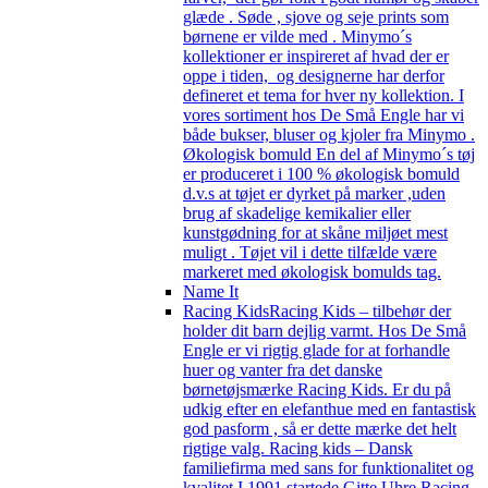
glæde . Søde , sjove og seje prints som
børnene er vilde med . Minymo´s
kollektioner er inspireret af hvad der er
oppe i tiden, og designerne har derfor
defineret et tema for hver ny kollektion. I
vores sortiment hos De Små Engle har vi
både bukser, bluser og kjoler fra Minymo .
Økologisk bomuld En del af Minymo´s tøj
er produceret i 100 % økologisk bomuld
d.v.s at tøjet er dyrket på marker ,uden
brug af skadelige kemikalier eller
kunstgødning for at skåne miljøet mest
muligt . Tøjet vil i dette tilfælde være
markeret med økologisk bomulds tag.
Name It
Racing Kids
Racing Kids – tilbehør der
holder dit barn dejlig varmt. Hos De Små
Engle er vi rigtig glade for at forhandle
huer og vanter fra det danske
børnetøjsmærke Racing Kids. Er du på
udkig efter en elefanthue med en fantastisk
god pasform , så er dette mærke det helt
rigtige valg. Racing kids – Dansk
familiefirma med sans for funktionalitet og
kvalitet I 1991 startede Gitte Uhre Racing