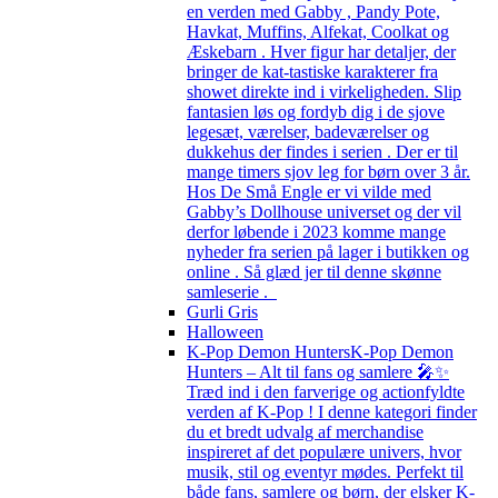
en verden med Gabby , Pandy Pote,
Havkat, Muffins, Alfekat, Coolkat og
Æskebarn . Hver figur har detaljer, der
bringer de kat-tastiske karakterer fra
showet direkte ind i virkeligheden. Slip
fantasien løs og fordyb dig i de sjove
legesæt, værelser, badeværelser og
dukkehus der findes i serien . Der er til
mange timers sjov leg for børn over 3 år.
Hos De Små Engle er vi vilde med
Gabby’s Dollhouse universet og der vil
derfor løbende i 2023 komme mange
nyheder fra serien på lager i butikken og
online . Så glæd jer til denne skønne
samleserie .
Gurli Gris
Halloween
K-Pop Demon Hunters
K-Pop Demon
Hunters – Alt til fans og samlere 🎤✨
Træd ind i den farverige og actionfyldte
verden af K-Pop ! I denne kategori finder
du et bredt udvalg af merchandise
inspireret af det populære univers, hvor
musik, stil og eventyr mødes. Perfekt til
både fans, samlere og børn, der elsker K-