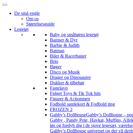
De små engle
Om os
Størrelsesguide
Legetøj
Baby og småbørns legetøj
Bamser & Dyr
Barbie & Judith
Batman
Biler & Racerbaner
Brio
Bøger
Disco og Musik
Drager og Dinosaurer
Dukker & tilbehør
Fastelavn
Fidget Toys & Tik Tok hits
Figurer & Actionmen
Fodbold samlekort & Fodbold ting
FROZEN 2
Gabby’s Dollhouse
Gabby’s Dollhouse – popu
Gabby , Pandy Pote, Havkat, Muffins, Alfekat
løs og fordyb dig i de sjove legesæt, værels
Gabby’s Dollhouse universet og der vil derf