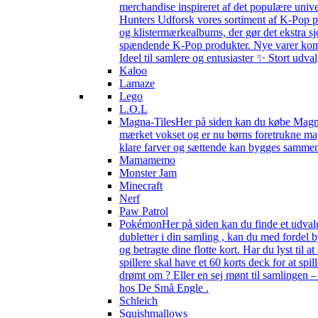
merchandise inspireret af det populære univ
Hunters Udforsk vores sortiment af K-Pop pr
og klistermærkealbums, der gør det ekstra sj
spændende K-Pop produkter. Nye varer kommer 
Ideel til samlere og entusiaster ✨ Stort udv
Kaloo
Lamaze
Lego
L.O.L
Magna-Tiles
Her på siden kan du købe Magna-
mærket vokset og er nu børns foretrukne magn
klare farver og sættende kan bygges sammen s
Mamamemo
Monster Jam
Minecraft
Nerf
Paw Patrol
Pokémon
Her på siden kan du finde et udval
dubletter i din samling , kan du med fordel
og betragte dine flotte kort. Har du lyst til
spillere skal have et 60 korts deck for at spi
drømt om ? Eller en sej mønt til samlingen 
hos De Små Engle .
Schleich
Squishmallows