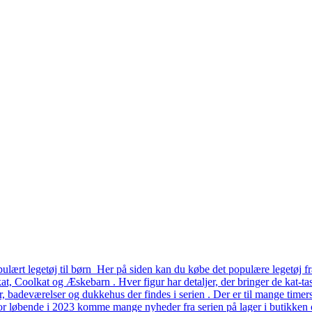
lært legetøj til børn Her på siden kan du købe det populære legetøj fr
, Coolkat og Æskebarn . Hver figur har detaljer, der bringer de kat-tast
er, badeværelser og dukkehus der findes i serien . Der er til mange time
or løbende i 2023 komme mange nyheder fra serien på lager i butikken o