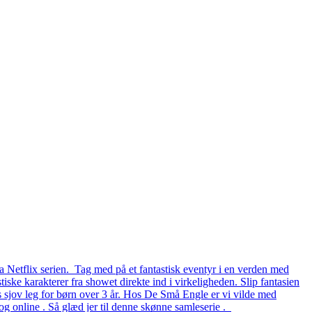
a Netflix serien. Tag med på et fantastisk eventyr i en verden med
iske karakterer fra showet direkte ind i virkeligheden. Slip fantasien
rs sjov leg for børn over 3 år. Hos De Små Engle er vi vilde med
g online . Så glæd jer til denne skønne samleserie .