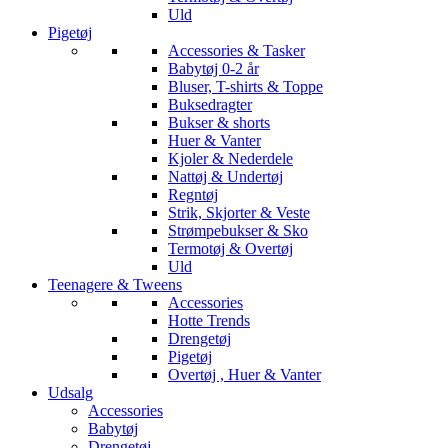
Uld
Pigetøj
Accessories & Tasker
Babytøj 0-2 år
Bluser, T-shirts & Toppe
Buksedragter
Bukser & shorts
Huer & Vanter
Kjoler & Nederdele
Nattøj & Undertøj
Regntøj
Strik, Skjorter & Veste
Strømpebukser & Sko
Termotøj & Overtøj
Uld
Teenagere & Tweens
Accessories
Hotte Trends
Drengetøj
Pigetøj
Overtøj , Huer & Vanter
Udsalg
Accessories
Babytøj
Drengetøj