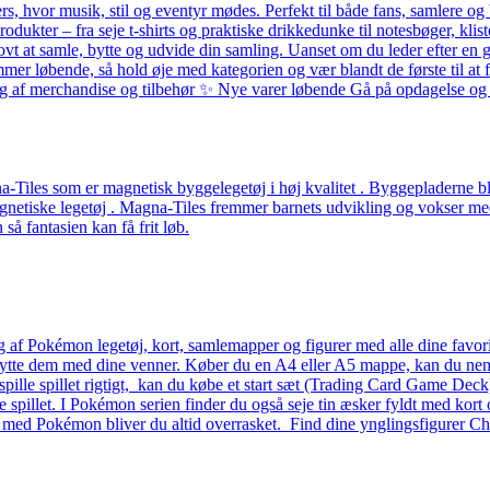
ers, hvor musik, stil og eventyr mødes. Perfekt til både fans, samlere
odukter – fra seje t-shirts og praktiske drikkedunke til notesbøger, k
ovt at samle, bytte og udvide din samling. Uanset om du leder efter en g
løbende, så hold øje med kategorien og vær blandt de første til at få 
alg af merchandise og tilbehør ✨ Nye varer løbende Gå på opdagelse og f
Tiles som er magnetisk byggelegetøj i høj kvalitet . Byggepladerne ble
etiske legetøj . Magna-Tiles fremmer barnets udvikling og vokser med b
å fantasien kan få frit løb.
g af Pokémon legetøj, kort, samlemapper og figurer med alle dine favo
 bytte dem med dine venner. Køber du en A4 eller A5 mappe, kan du nemt 
 at spille spillet rigtigt, kan du købe et start sæt (Trading Card Game D
lle spillet. I Pokémon serien finder du også seje tin æsker fyldt med kort 
– med Pokémon bliver du altid overrasket. Find dine ynglingsfigurer Ch