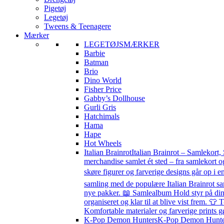
Pigetøj
Legetøj
Tweens & Teenagere
Mærker
LEGETØJSMÆRKER
Barbie
Batman
Brio
Dino World
Fisher Price
Gabby’s Dollhouse
Gurli Gris
Hatchimals
Hama
Hape
Hot Wheels
Italian Brainrot
Italian Brainrot – Samlekort,
merchandise samlet ét sted – fra samlekort o
skøre figurer og farverige designs går op i en
samling med de populære Italian Brainrot sa
nye pakker. 📖 Samlealbum Hold styr på din s
organiseret og klar til at blive vist frem. 👕 
Komfortable materialer og farverige prints g
K-Pop Demon Hunters
K-Pop Demon Hunters 