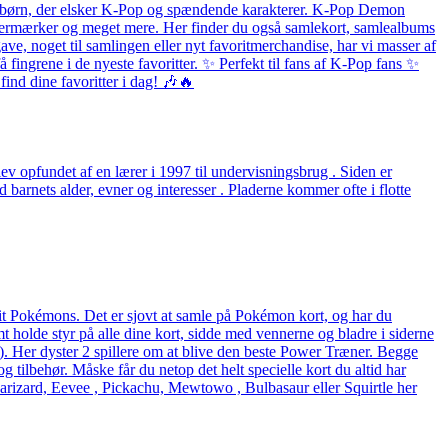
 og børn, der elsker K-Pop og spændende karakterer. K-Pop Demon
listermærker og meget mere. Her finder du også samlekort, samlealbums
ave, noget til samlingen eller nyt favoritmerchandise, har vi masser af
fingrene i de nyeste favoritter. ✨ Perfekt til fans af K-Pop fans ✨
ind dine favoritter i dag! 🎶🔥
v opfundet af en lærer i 1997 til undervisningsbrug . Siden er
arnets alder, evner og interesser . Pladerne kommer ofte i flotte
rit Pokémons. Det er sjovt at samle på Pokémon kort, og har du
holde styr på alle dine kort, sidde med vennerne og bladre i siderne
eck). Her dyster 2 spillere om at blive den beste Power Træner. Begge
og tilbehør. Måske får du netop det helt specielle kort du altid har
arizard, Eevee , Pickachu, Mewtowo , Bulbasaur eller Squirtle her