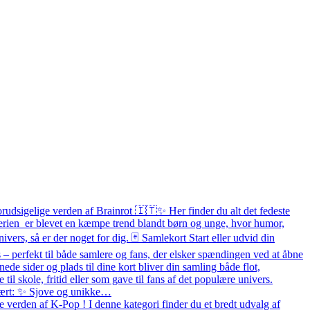
orudsigelige verden af Brainrot 🇮🇹✨ Her finder du alt det fedeste
 Serien er blevet en kæmpe trend blandt børn og unge, hvor humor,
ivers, så er der noget for dig. 🃏 Samlekort Start eller udvid din
– perfekt til både samlere og fans, der elsker spændingen ved at åbne
e sider og plads til dine kort bliver din samling både flot,
e til skole, fritid eller som gave til fans af det populære univers.
pulært: ✨ Sjove og unikke…
 verden af K-Pop ! I denne kategori finder du et bredt udvalg af