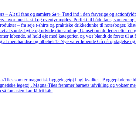
– Alt til fans og samlere 🎤✨ Træd ind i den farverige og actionfyldte
ers, hvor musik, stil og eventyr mødes. Perfekt til både fans, samlere
odukter – fra seje t-shirts og praktiske drikkedunke til notesbøger, k
ovt at samle, bytte og udvide din samling. Uanset om du leder efter en g
løbende, så hold øje med kategorien og vær blandt de første til at få 
alg af merchandise og tilbehør ✨ Nye varer løbende Gå på opdagelse og f
Tiles som er magnetisk byggelegetøj i høj kvalitet . Byggepladerne ble
etiske legetøj . Magna-Tiles fremmer barnets udvikling og vokser med b
å fantasien kan få frit løb.