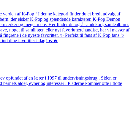
 verden af K-Pop ! I denne kategori finder du et bredt udvalg af
 og børn, der elsker K-Pop og spændende karakterer. K-Pop Demon
listermærker og meget mere. Her finder du også samlekort, samlealbums
ave, noget til samlingen eller nyt favoritmerchandise, har vi masser af
fingrene i de nyeste favoritter. ✨ Perfekt til fans af K-Pop fans ✨
ind dine favoritter i dag! 🎶🔥
v opfundet af en lærer i 1997 til undervisningsbrug . Siden er
arnets alder, evner og interesser . Pladerne kommer ofte i flotte