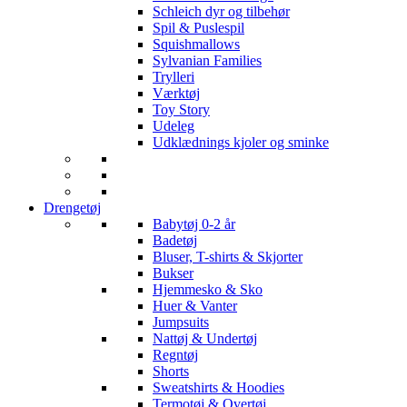
Schleich dyr og tilbehør
Spil & Puslespil
Squishmallows
Sylvanian Families
Trylleri
Værktøj
Toy Story
Udeleg
Udklædnings kjoler og sminke
Drengetøj
Babytøj 0-2 år
Badetøj
Bluser, T-shirts & Skjorter
Bukser
Hjemmesko & Sko
Huer & Vanter
Jumpsuits
Nattøj & Undertøj
Regntøj
Shorts
Sweatshirts & Hoodies
Termotøj & Overtøj