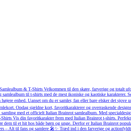
 Samlealbum & T-Shirts Velkommen til den skøre, farverige og totalt uf
g samlealbum til t-shirts med de mest ikoniske og kaotiske karakterer.
 højere enhed. Uanset om du er samler, fan eller bare elsker det sjove un
mlekort. Opdag sjældne kort, favoritkarakterer og overraskende designs 
amling med et officielt Italian Brainrot samlealbum. Med specialdesigned
T-Shirts Vis din favoritkarakter frem med Italian Brainrot t-shirts. Perfekt
ør dem til et hit hos både børn og unge. Derfor er Italian Brainrot po
– Alt til fans og samlere 🎤✨ Træd ind i den farverige og actionfyldte