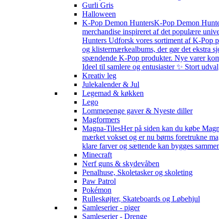
Gurli Gris
Halloween
K-Pop Demon Hunters
K-Pop Demon Hunters 
merchandise inspireret af det populære univ
Hunters Udforsk vores sortiment af K-Pop pr
og klistermærkealbums, der gør det ekstra sj
spændende K-Pop produkter. Nye varer kommer 
Ideel til samlere og entusiaster ✨ Stort udv
Kreativ leg
Julekalender & Jul
Legemad & køkken
Lego
Lommepenge gaver & Nyeste diller
Magformers
Magna-Tiles
Her på siden kan du købe Magna-
mærket vokset og er nu børns foretrukne magn
klare farver og sættende kan bygges sammen s
Minecraft
Nerf guns & skydevåben
Penalhuse, Skoletasker og skoleting
Paw Patrol
Pokémon
Rulleskøjter, Skateboards og Løbehjul
Samleserier - piger
Samleserier - Drenge