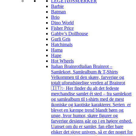
LEGETØJSMÆRKER
Barbie
Batman
Brio
Dino World
Fisher Price
Gabby’s Dollhouse
Gurli Gris
Hatchimals
Hama
Hape
Hot Wheels
Italian Brainrot
Italian Brainrot –
Samlekort, Samlealbum & T-Shirts
Velkommen til den skøre, farverige og
totalt uforudsigelige verden af Brainrot
🇮🇹✨ Her finder du alt det fedeste
merchandise samlet ét sted – fra samlekort
og samlealbum til t-shirts med de mest
ikoniske og kaotiske karakterer. Serien er
blevet en kæmpe trend blandt børn og
unge, hvor humor, skøre figurer og
farverige designs går op i en højere enhed.
Uanset om du er samler, fan eller bare
elsker det sjove univers, så er der noget for