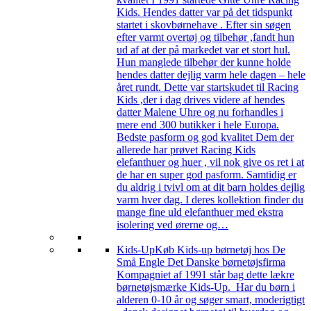
Kids. Hendes datter var på det tidspunkt
startet i skovbørnehave . Efter sin søgen
efter varmt overtøj og tilbehør ,fandt hun
ud af at der på markedet var et stort hul.
Hun manglede tilbehør der kunne holde
hendes datter dejlig varm hele dagen – hele
året rundt. Dette var startskudet til Racing
Kids ,der i dag drives videre af hendes
datter Malene Uhre og nu forhandles i
mere end 300 butikker i hele Europa.
Bedste pasform og god kvalitet Dem der
allerede har prøvet Racing Kids
elefanthuer og huer , vil nok give os ret i at
de har en super god pasform. Samtidig er
du aldrig i tvivl om at dit barn holdes dejlig
varm hver dag. I deres kollektion finder du
mange fine uld elefanthuer med ekstra
isolering ved ørerne og…
Kids-Up
Køb Kids-up børnetøj hos De
Små Engle Det Danske børnetøjsfirma
Kompagniet af 1991 står bag dette lækre
børnetøjsmærke Kids-Up. Har du børn i
alderen 0-10 år og søger smart, moderigtigt