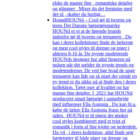
elske de mange fine , romantiske detaljer
og glimmer . Mixer du det feminine med
det rå , skaber du hurtigt…
Hound
HOUNd – Cool tøj til tweens og
teens Det Danske børnetøjsmærke
HOUNd er et at de førende brands
indenfor tøj til tweens og teenagere . Du
kan i deres kollektioner finde de lækreste
og mest cool styles til drenge og piger i
alderen 8-16 år. De nyeste modetrends
HOUNds designer har altid fingeren på
pulsen når det gælder de nyeste trends og
modetendenser. De ved lige hvad de unge
teenagere kan lide og så snart der opstår en
ny trend er du sikke på at finde den i deres
kolIektion. Tøjet oser af kvalitet og har
mange fine detaljer. I 2021 har HOUNd
produceret smart børnetøj i samarbejde
med influenser Ella Augusta . Du kan bl.a.
købe de lækre Ella Augusta Jeans her på
siden. HOUNd er til pigen der ønsker
cool styles kombineret med et tvist af
romantik i form af fine kjoler og nederdele.
Du vil , i deres kollektion, altid finde seje
hættetrøjer til både piger og drenge og