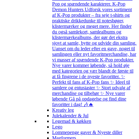
Pop og spændende karakterer. K-Pop
Demon Hunters Udforsk vores sortiment
af K-Pop produkter – fra seje t-shirts og
praktiske drikkedunke til notesbøger,
klistermærker og meget mere. Her finder
du også samlekort, samlealbums og
klistermærkealbums, der gør det ekstra
sjovt at samle, bytte og udvide din samling.
Uanset om du leder efter en gave, noget til
samlingen eller nyt favoritmerchandise, har
vi masser af spændende K-Pop produkter.
Nye varer kommer løbende, så hold øje
med kategorien og vær blandt de første til
at få fingrene i de nyeste favoritter. ✨
Perfekt til fans af K-Pop fans ✨ Ideel til
samlere og entusiaster ✨ Stort udvalg af
merchandise og tilbehør ✨ Nye varer
løbende Gå på opdagelse og find dine
favoritter i dag! 🎶🔥
Kreativ leg
Julekalender & Jul
Legemad & køkken
Lego
Lommepenge gaver & Nyeste diller
Magformers