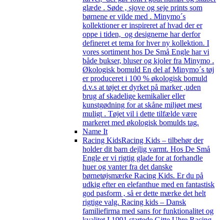
glæde . Søde , sjove og seje prints som
børnene er vilde med . Minymo´s
kollektioner er inspireret af hvad der er
oppe i tiden, og designerne har derfor
defineret et tema for hver ny kollektion. I
vores sortiment hos De Små Engle har vi
både bukser, bluser og kjoler fra Minymo .
Økologisk bomuld En del af Minymo´s tøj
er produceret i 100 % økologisk bomuld
d.v.s at tøjet er dyrket på marker ,uden
brug af skadelige kemikalier eller
kunstgødning for at skåne miljøet mest
muligt . Tøjet vil i dette tilfælde være
markeret med økologisk bomulds tag.
Name It
Racing Kids
Racing Kids – tilbehør der
holder dit barn dejlig varmt. Hos De Små
Engle er vi rigtig glade for at forhandle
huer og vanter fra det danske
børnetøjsmærke Racing Kids. Er du på
udkig efter en elefanthue med en fantastisk
god pasform , så er dette mærke det helt
rigtige valg. Racing kids – Dansk
familiefirma med sans for funktionalitet og
kvalitet I 1991 startede Gitte Uhre Racing