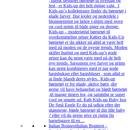
, dansk designet børnetøj til hverdag og
fest , er Kids-up det helt rigtige valg. I
Kids-up´s kollektioner finder du børnetøj i
glade farver ,fine kjoler og nederdele i
blomsterprint og lækre t-shirts med sjove
og cool prints til både piger og drenge.
Kids-up – moderigtigt børnetøj til
overkommelige priser Køber du Kids-Up
børnetøj er du sikker på altid at være helt
med på moden og de nyeste trends. Moden
skifter hurtigt og med Kids-up’s gode
priser kan du nemt være med på de helt
nye trends. Sæsonens nye farver og prints
kan nemt kombineres med et par gode
basisbukser eller basisbluser , som altid er
at finde blandt deres styles. Kids-up
børnetøj er for glade, aktive børn ,der
gerne vil have behageligt og blødt børnetøj
,til mange timers leg ,og samtidig se super
cool og smarte ud. Køb Kids-up Baby hos
De Små Engle Er du på udkig efter det
skønneste, bløde børnetøj til din lille baby
? eller vil du gerne give en rigtig fin
barselsgave til en…
Italian Brainrot
Italian Brainrot –