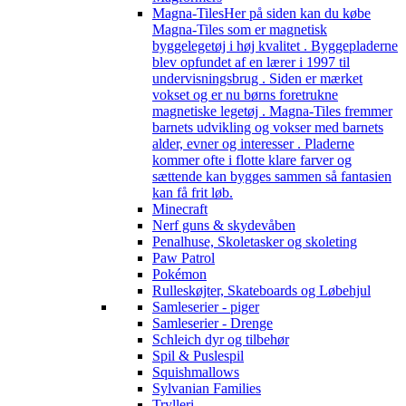
Magna-Tiles
Her på siden kan du købe
Magna-Tiles som er magnetisk
byggelegetøj i høj kvalitet . Byggepladerne
blev opfundet af en lærer i 1997 til
undervisningsbrug . Siden er mærket
vokset og er nu børns foretrukne
magnetiske legetøj . Magna-Tiles fremmer
barnets udvikling og vokser med barnets
alder, evner og interesser . Pladerne
kommer ofte i flotte klare farver og
sættende kan bygges sammen så fantasien
kan få frit løb.
Minecraft
Nerf guns & skydevåben
Penalhuse, Skoletasker og skoleting
Paw Patrol
Pokémon
Rulleskøjter, Skateboards og Løbehjul
Samleserier - piger
Samleserier - Drenge
Schleich dyr og tilbehør
Spil & Puslespil
Squishmallows
Sylvanian Families
Trylleri