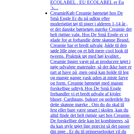
ECOLABEL . EU ECOLABEL er Eu
´s…
Creamie
Køb Creamie børnetøj hos De
Små Engle Er du på udkig efter
moderigtigt tøj til piger i alderen 1-14 år ,
er det danske børnetøjs mærke Creamie det
helt rigtige valg. Hos De Små Engle er vi
glade for at forhandle dette skønne Brand.
Creamie har et bredt udvalg ,både til den
søde lille pige og et lidt mere cool look til
tweens. Praktisk tøj med høj kvalitet .
Creamie ligger vægt på at producere tøjet i
nøje udvalgte materialer, så det ikke bare er
rart at have på ,men også kan holde til leg
og mange gange vask uden at miste farve
og form. Creamie børnetøj med mange
forskellige udtryk Hos De Små Engle
forhandler vi et bredt udvalg af kjoler,
bluser, Cardigans, bukser og nederdele fra
dette skønne mærke . Om du du skal til
fest eller bare være smart i skolen ,kan du
altid finde det helt rigtige sæt hos Creamie.
De forskellige dele kan let kombineres ,så
du kan style tøjet lige præcist så det passer
din pige . Er du til prinsesselooket vil du