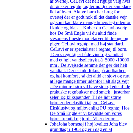
af overtøj. CeLavi det helt rigtige valg hvis
du ønsker regntøj og termotøj der kan klare
lidt af hvert. Aktive børn har brug for
overtøj der er godt nok til det danske vejr,
og som kan klare mange timers leg udenfor
i kulde og blæst . Køber du Celavi overtøj
hos De Små Engle vil du altid finde
sæsonens fineste modefarver til drenge og
piger. CeLavi regntøj med høj standard.
CeLavi er er specialister i regntøj til børn.
Deres regntøj er både vind-og vandtæt
med et højt vandsøjletryk på 5000 -10000
mm . De svejsede sømme der gør det helt
vandtæt. Der er fuld fokus på åndbarhed
og høj komfort , så det altid er sjovt og rart
at lege mange timer udenfor i alt slags vejr
. De mindre børn vil have stor glæde af de
praktiske regnbukser med smæk , justerbar
seler og klikspænder. Til de lidt større
børn er der elastik i taljen . CeLavi
Eksklusivt og miljøvenligt PU regntøj Hos
De Små Engle er vi bevidste om vores
børns fremtid og jord . Vi er derfor…
Joha
Joha børnetøj i høj kvalitet Joha blev
grundlagt i 1963 og er i dag en af