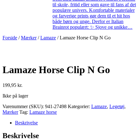
til skole, fritid eller som gave til fans af det
populære univers. Komfortable materialer
og farverige prints gør dem til et hit hos
både børn og unge. Derfor er Italian
Brainrot populært: ✨ Sjove og unikke…
Forside
/
Mærker
/
Lamaze
/ Lamaze Horse Clip N Go
Lamaze Horse Clip N Go
199,95
kr.
Ikke på lager
Varenummer (SKU):
941-27498
Kategorier:
Lamaze
,
Legetøj
,
Mærker
Tag:
Lamaze horse
Beskrivelse
Beskrivelse