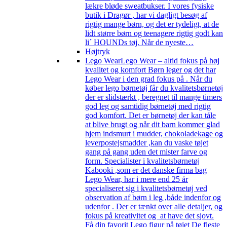
lækre bløde sweatbukser. I vores fysiske
butik i Dragør , har vi dagligt besøg af
rigtig mange børn, og det er tydeligt, at de
lidt større børn og teenagere rigtig godt kan
li´ HOUNDs tøj. Når de nyeste…
Højtryk
Lego Wear
Lego Wear – altid fokus på høj
kvalitet og komfort Børn leger og det har
Lego Wear i den grad fokus på . Når du
køber lego børnetøj får du kvalitetsbørnetøj
der er slidstærkt , beregnet til mange timers
god leg og samtidig børnetøj med rigtig
god komfort. Det er børnetøj der kan tåle
at blive brugt og når dit barn kommer glad
hjem indsmurt i mudder, chokoladekage og
leverpostejsmadder ,kan du vaske tøjet
gang på gang uden det mister farve og
form. Specialister i kvalitetsbørnetøj
Kabooki ,som er det danske firma bag
Lego Wear, har i mere end 25 år
specialiseret sig i kvalitetsbørnetøj ved
observation af børn i leg ,både indenfor og
udenfor . Der er tænkt over alle detaljer, og
fokus på kreativitet og at have det sjovt.
Få din favorit Lego figur på tøjet De fleste