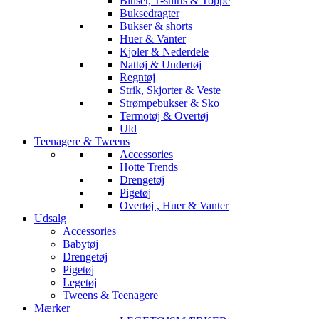
Bluser, T-shirts & Toppe
Buksedragter
Bukser & shorts
Huer & Vanter
Kjoler & Nederdele
Nattøj & Undertøj
Regntøj
Strik, Skjorter & Veste
Strømpebukser & Sko
Termotøj & Overtøj
Uld
Teenagere & Tweens
Accessories
Hotte Trends
Drengetøj
Pigetøj
Overtøj , Huer & Vanter
Udsalg
Accessories
Babytøj
Drengetøj
Pigetøj
Legetøj
Tweens & Teenagere
Mærker