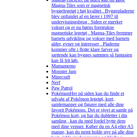
Magna-Tiles som er magnetisk
byggelegetøj i høj kvalitet . Byggepladerne
blev opfundet af en lærer i 1997 til
undervisningsbrug . Siden er mærket
vokset og er nu børns foretrukne
magnetiske legetøj . Magna-Tiles fremmer
barnets udvikling og vokser med barnets
alder, evner og interesser . Pladerne
kommer ofte i flotte klare farver og
sættende kan bygges sammen så fantasien
kan få frit løb.
Mamamemo
Monster Jam
Minecraft
Nerf
Paw Patrol
Pokémon
Her på siden kan du finde et
udvalg af Pokémon legetøj, kort,
samlemapper og figurer med alle dine
favorit Pokémons. Det er sjovt at samle på
Pokémon kort, og har du dubletter i din
samling , kan du med fordel bytte dem
med dine venner. Køber du en A4 eller A5
mappe, kan du nemt holde styr på alle dine