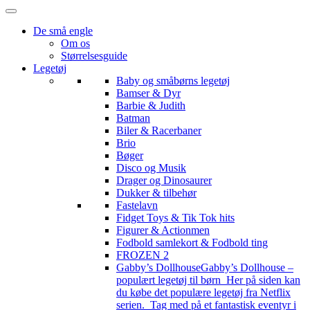
De små engle
Om os
Størrelsesguide
Legetøj
Baby og småbørns legetøj
Bamser & Dyr
Barbie & Judith
Batman
Biler & Racerbaner
Brio
Bøger
Disco og Musik
Drager og Dinosaurer
Dukker & tilbehør
Fastelavn
Fidget Toys & Tik Tok hits
Figurer & Actionmen
Fodbold samlekort & Fodbold ting
FROZEN 2
Gabby’s Dollhouse
Gabby’s Dollhouse –
populært legetøj til børn Her på siden kan
du købe det populære legetøj fra Netflix
serien. Tag med på et fantastisk eventyr i