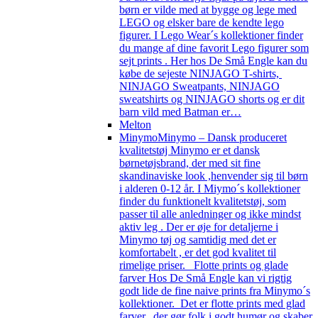
børn er vilde med at bygge og lege med
LEGO og elsker bare de kendte lego
figurer. I Lego Wear´s kollektioner finder
du mange af dine favorit Lego figurer som
sejt prints . Her hos De Små Engle kan du
købe de sejeste NINJAGO T-shirts,
NINJAGO Sweatpants, NINJAGO
sweatshirts og NINJAGO shorts og er dit
barn vild med Batman er…
Melton
Minymo
Minymo – Dansk produceret
kvalitetstøj Minymo er et dansk
børnetøjsbrand, der med sit fine
skandinaviske look ,henvender sig til børn
i alderen 0-12 år. I Miymo´s kollektioner
finder du funktionelt kvalitetstøj, som
passer til alle anledninger og ikke mindst
aktiv leg . Der er øje for detaljerne i
Minymo tøj og samtidig med det er
komfortabelt , er det god kvalitet til
rimelige priser. Flotte prints og glade
farver Hos De Små Engle kan vi rigtig
godt lide de fine naive prints fra Minymo´s
kollektioner. Det er flotte prints med glad
farver, der gør folk i godt humør og skaber