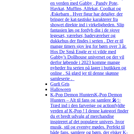
en verden med Gabby , Pandy Pote,
Havkat, Muffins, Alfekat, Coolkat og
Æskebarn . Hver figur har detaljer, der
bringer de kat-tastiske karakterer fra
showet direkte ind i virkeligheden. Slip
fantasien løs og fordyb dig i de sjove
legesæt, værelser, badeværelser og
dukkehus der findes i serien . Der er til
mange timers sjov leg for børn over 3 år.
Hos De Små Engle er vi vilde med
Gabby’s Dollhouse universet og der vil
derfor løbende i 2023 komme mange
nyheder fra serien på lager i butikken og
online . Så glæd jer til denne skønne
samleserie .
Gurli Gris
Halloween
K-Pop Demon Hunters
K-Pop Demon
Hunters – Alt til fans og samlere 🎤✨
Træd ind i den farverige og actionfyldte
verden af K-Pop ! I denne kategori finder
du et bredt udvalg af merchandise
inspireret af det populære univers, hvor
musik, stil og eventyr mødes. Perfekt til
både fans, samlere og børn, der elsker K-