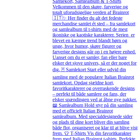
Samlekort, Samlealbum & T-Shirts
Velkommen til den skøre, farverige og
totalt uforudsigelige verden af Brainrot
🇮🇹✨ Her finder du alt det fedeste
merchandise samlet ét sted – fra samlekort
og samlealbum til t-shirts med de mest
ikoniske og kaotiske karakterer. Serien er
blevet en kæmpe trend blandt børn og
unge, hvor humor, skøre figurer og
farverige designs går op i en højere enhed.
Uanset om du er samler, fan eller bare
elsker det sjove univers, så er der noget for
dig. 🃏 Samlekort Start eller udvid din
samling med de populære Italian Brainrot
samlekort. Opdag sjældne kort,
favoritkarakterer og overraskende designs
– perfekt til både samlere og fans, der
elsker spændingen ved at åbne nye pakker.
📖 Samlealbum Hold styr på din samling
med et officielt Italian Brainrot
samlealbum. Med specialdesignede sider
og plads til dine kort bliver din samling
både flot, organiseret og klar til at blive vist
frem. 👕 T-Shirts Vis din favoritkarakter
frem med Italian Brainrot t-shirts. Perfekte