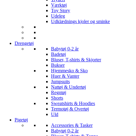
Værktøj
Toy Story
Udeleg
Udklædnings kjoler og sminke
Drengetøj
Babytøj 0-2 år
Badetøj
Bluser, T-shirts & Skjorter
Bukser
Hjemmesko & Sko
Huer & Vanter
Jumpsuits
Nattøj & Undertøj
Regntøj
Shorts
Sweatshirts & Hoodies
Termotøj & Overtøj
Uld
Pigetøj
Accessories & Tasker
Babytøj 0-2 år