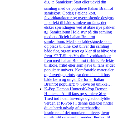
dig. 🃏 Samlekort Start eller udvid din
samling med de populære Italian Brainrot
samlekort. Opdag sjældne kort,
favoritkarakterer og overraskende designs
– perfekt til både samlere og fans, der
elsker spændingen ved at åbne nye pakker.
📖 Samlealbum Hold styr på din samling
med et officielt Italian Brainrot
samlealbum. Med specialdesignede sider
og plads til dine kort bliver din samling
både flot, organiseret og klar til at blive vist
frem. 👕 T-Shirts Vis din favoritkarakter
frem med Italian Brainrot t-shirts. Perfekte
til skole, fritid eller som gave til fans af det
populære univers. Komfortable materialer
og farverige prints gør dem til et hit hos
både børn og unge. Derfor er Italian
Brainrot populært: ✨ Sjove og unikke…
K-Pop Demon Hunters
K-Pop Demon
Hunters – Alt til fans og samlere 🎤✨
Træd ind i den farverige og actionfyldte
verden af K-Pop ! I denne kategori finder
du et bredt udvalg af merchandise
inspireret af det populære univers, hvor
musik, stil og eventyr mødes. Perfekt til