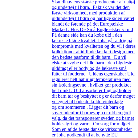
Skandinaviens største producenter af nattøj
og undertøj til børn. Faktisk var det den
første virksomhed, med produktion af
uldundertøj til børn og har lige siden været
blandt de førende på det Europæiske
Marked . Hos De Små Engle elsker vi uld
På denne side kan du købe uld i den
lækreste bløde kvalitet. Joha går aldrig på
kompromis med kvaliteten og du vil i deres
kollektioner altid finde lækkert design med
den bedste pasform til dit barn. Du vil
elske at svøbe det lille barn i den blødeste
ulddragt eller body og de lækreste små
futter til fødderne. Uldens egenskaber Uld
regulerer helt naturligt temperaturen med
sin isoleringsevne , hvilket gør produktet
helt unikt . Uld absorberer fugt og holder
dit barn tør og beskyttet og er derfor meget
velegnet til både de kolde vinterdage
og om sommeren . Ligger dit barn og
sover udenfor i barnevogn er uld en godt
valg, da det transporterer sveden og barnet
holdes tørt og varmt. Omsorg for miljøet
Som en af de første danske virksomheder
er Joha godkendt til at benytte EU