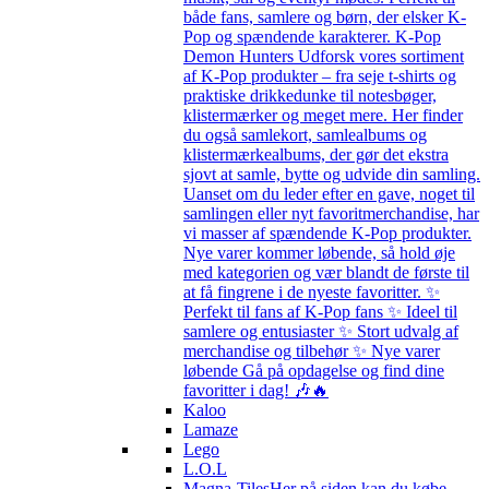
både fans, samlere og børn, der elsker K-
Pop og spændende karakterer. K-Pop
Demon Hunters Udforsk vores sortiment
af K-Pop produkter – fra seje t-shirts og
praktiske drikkedunke til notesbøger,
klistermærker og meget mere. Her finder
du også samlekort, samlealbums og
klistermærkealbums, der gør det ekstra
sjovt at samle, bytte og udvide din samling.
Uanset om du leder efter en gave, noget til
samlingen eller nyt favoritmerchandise, har
vi masser af spændende K-Pop produkter.
Nye varer kommer løbende, så hold øje
med kategorien og vær blandt de første til
at få fingrene i de nyeste favoritter. ✨
Perfekt til fans af K-Pop fans ✨ Ideel til
samlere og entusiaster ✨ Stort udvalg af
merchandise og tilbehør ✨ Nye varer
løbende Gå på opdagelse og find dine
favoritter i dag! 🎶🔥
Kaloo
Lamaze
Lego
L.O.L
Magna-Tiles
Her på siden kan du købe