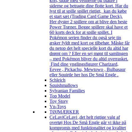
kort, sidde med vennerne og bladre i
siderne og betragte dine flotte kort. Har du
lyst til at spille spillet rigtigt, kan du købe
et start sæt (Trading Card Game Deck).
Her dyster 2 spillere om at blive den beste
Power Træner. Begge spillere skal have et
60 korts deck for at spille spillet. I
Pokémon serien finder du også seje tin
æsker fyldt med kort og tilbehør. Måske får
du netop det helt specielle kort du altid har
drømt om ? Eller en sej mønt til samlingen
– med Pokémon bliver du altid overrasket.
Find dine ynglingsfigurer Charizard,
Eevee , Pickachu, Mewtowo , Bulbasaur
eller Squirtle her hos De Små Engle .
Schleich
Squishmallows
Sylvanian Families
Top Model
Toy Story
Vn-Toys
TØJMÆRKER
CeLavi
CeLavi ,det helt rigtige valg af
overtøj Hos De Små Engle går vi ikke på
kompromis med funktionalitet og kvalitet