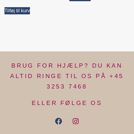
Tilføj til kurv
BRUG FOR HJÆLP? DU KAN
ALTID RINGE TIL OS PÅ +45
3253 7468
ELLER FØLGE OS