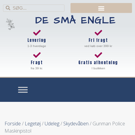
DE SMÅ ENGLE
Levering
Fri fragt
1-3 hverdage
ved køb over 399 kr
Fragt
Gratis afhentning
fra 39 kr.
I butikken
Forside
/
Legetøj
/
Udeleg
/
Skydevåben
/ Gunman Police
Maskinpistol