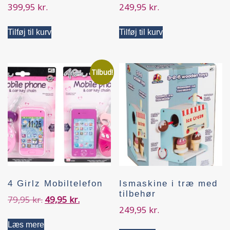
399,95
kr.
249,95
kr.
Tilføj til kurv
Tilføj til kurv
Tilbud!
4 Girlz Mobiltelefon
Ismaskine i træ med
tilbehør
79,95
kr.
49,95
kr.
249,95
kr.
Læs mere