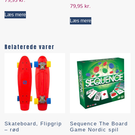
79,95
kr.
Læs mere
Læs mere
Relaterede varer
Skateboard, Flipgrip
Sequence The Board
– rød
Game Nordic spil