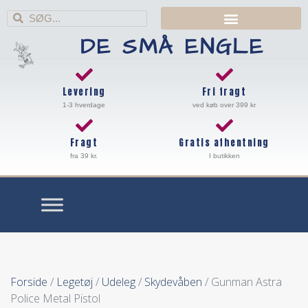
DE SMÅ ENGLE
Levering
Fri fragt
1-3 hverdage
ved køb over 399 kr
Fragt
Gratis afhentning
fra 39 kr.
I butikken
Forside
/
Legetøj
/
Udeleg
/
Skydevåben
/ Gunman Astra
Police Metal Pistol