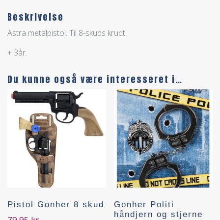
Beskrivelse
Astra metalpistol. Til 8-skuds krudt.
+ 3år.
Du kunne også være interesseret i…
Pistol Gonher 8 skud
Gonher Politi
håndjern og stjerne
79,95
kr.