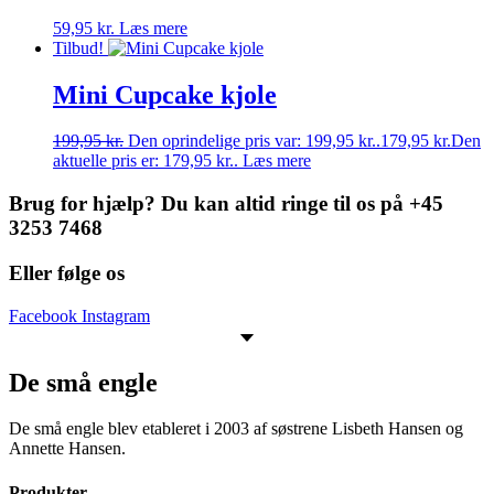
59,95
kr.
Læs mere
Tilbud!
Mini Cupcake kjole
199,95
kr.
Den oprindelige pris var: 199,95 kr..
179,95
kr.
Den
aktuelle pris er: 179,95 kr..
Læs mere
Brug for hjælp? Du kan altid ringe til os på +45
3253 7468
Eller følge os
Facebook
Instagram
De små engle
De små engle blev etableret i 2003 af søstrene Lisbeth Hansen og
Annette Hansen.
Produkter