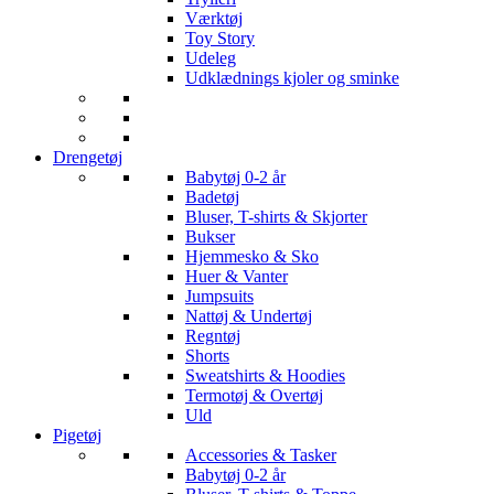
Værktøj
Toy Story
Udeleg
Udklædnings kjoler og sminke
Drengetøj
Babytøj 0-2 år
Badetøj
Bluser, T-shirts & Skjorter
Bukser
Hjemmesko & Sko
Huer & Vanter
Jumpsuits
Nattøj & Undertøj
Regntøj
Shorts
Sweatshirts & Hoodies
Termotøj & Overtøj
Uld
Pigetøj
Accessories & Tasker
Babytøj 0-2 år