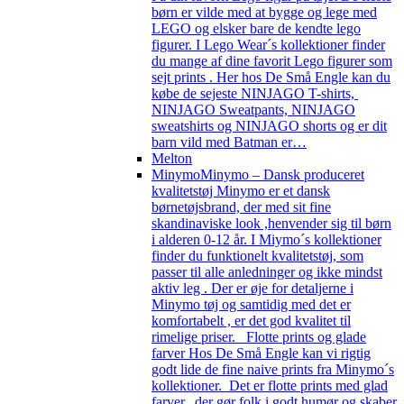
børn er vilde med at bygge og lege med
LEGO og elsker bare de kendte lego
figurer. I Lego Wear´s kollektioner finder
du mange af dine favorit Lego figurer som
sejt prints . Her hos De Små Engle kan du
købe de sejeste NINJAGO T-shirts,
NINJAGO Sweatpants, NINJAGO
sweatshirts og NINJAGO shorts og er dit
barn vild med Batman er…
Melton
Minymo
Minymo – Dansk produceret
kvalitetstøj Minymo er et dansk
børnetøjsbrand, der med sit fine
skandinaviske look ,henvender sig til børn
i alderen 0-12 år. I Miymo´s kollektioner
finder du funktionelt kvalitetstøj, som
passer til alle anledninger og ikke mindst
aktiv leg . Der er øje for detaljerne i
Minymo tøj og samtidig med det er
komfortabelt , er det god kvalitet til
rimelige priser. Flotte prints og glade
farver Hos De Små Engle kan vi rigtig
godt lide de fine naive prints fra Minymo´s
kollektioner. Det er flotte prints med glad
farver, der gør folk i godt humør og skaber