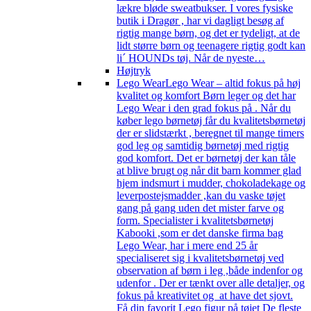
lækre bløde sweatbukser. I vores fysiske
butik i Dragør , har vi dagligt besøg af
rigtig mange børn, og det er tydeligt, at de
lidt større børn og teenagere rigtig godt kan
li´ HOUNDs tøj. Når de nyeste…
Højtryk
Lego Wear
Lego Wear – altid fokus på høj
kvalitet og komfort Børn leger og det har
Lego Wear i den grad fokus på . Når du
køber lego børnetøj får du kvalitetsbørnetøj
der er slidstærkt , beregnet til mange timers
god leg og samtidig børnetøj med rigtig
god komfort. Det er børnetøj der kan tåle
at blive brugt og når dit barn kommer glad
hjem indsmurt i mudder, chokoladekage og
leverpostejsmadder ,kan du vaske tøjet
gang på gang uden det mister farve og
form. Specialister i kvalitetsbørnetøj
Kabooki ,som er det danske firma bag
Lego Wear, har i mere end 25 år
specialiseret sig i kvalitetsbørnetøj ved
observation af børn i leg ,både indenfor og
udenfor . Der er tænkt over alle detaljer, og
fokus på kreativitet og at have det sjovt.
Få din favorit Lego figur på tøjet De fleste