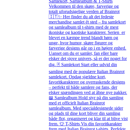
Samlekort, Samlealbum & T-Shirts
Velkommen til den skøre, farverige og
totalt uforudsigelige verden af Brainrot
🇮🇹✨ Her finder du alt det fedeste
merchandise samlet ét sted – fra samlekort
og samlealbum til t-shirts med de mest
ikoniske og kaotiske karakterer. Serien er
blevet en kæmpe trend blandt børn og
unge, hvor humor, skøre figurer og
farverige designs går op i en højere enhed.
Uanset om du er samler, fan eller bare
elsker det sjove univers, så er der noget for
dig. 🃏 Samlekort Start eller udvid din
samling med de populære Italian Brainrot
samlekort. Opdag sjældne kort,
favoritkarakterer og overraskende designs
– perfekt til både samlere og fans, der
elsker spændingen ved at åbne nye pakker.
📖 Samlealbum Hold styr på din samling
med et officielt Italian Brainrot
samlealbum. Med specialdesignede sider
og plads til dine kort bliver din samling
både flot, organiseret og klar til at blive vist
frem. 👕 T-Shirts Vis din favoritkarakter
frem med Italian Brainrot t-shirts. Perfekte