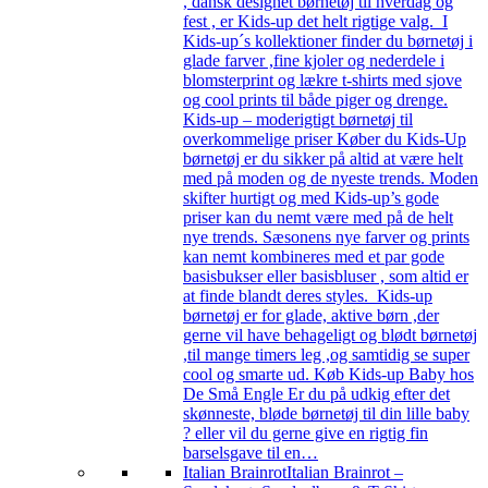
, dansk designet børnetøj til hverdag og
fest , er Kids-up det helt rigtige valg. I
Kids-up´s kollektioner finder du børnetøj i
glade farver ,fine kjoler og nederdele i
blomsterprint og lækre t-shirts med sjove
og cool prints til både piger og drenge.
Kids-up – moderigtigt børnetøj til
overkommelige priser Køber du Kids-Up
børnetøj er du sikker på altid at være helt
med på moden og de nyeste trends. Moden
skifter hurtigt og med Kids-up’s gode
priser kan du nemt være med på de helt
nye trends. Sæsonens nye farver og prints
kan nemt kombineres med et par gode
basisbukser eller basisbluser , som altid er
at finde blandt deres styles. Kids-up
børnetøj er for glade, aktive børn ,der
gerne vil have behageligt og blødt børnetøj
,til mange timers leg ,og samtidig se super
cool og smarte ud. Køb Kids-up Baby hos
De Små Engle Er du på udkig efter det
skønneste, bløde børnetøj til din lille baby
? eller vil du gerne give en rigtig fin
barselsgave til en…
Italian Brainrot
Italian Brainrot –