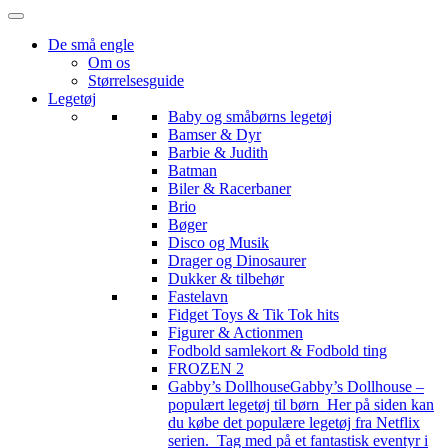
De små engle
Om os
Størrelsesguide
Legetøj
Baby og småbørns legetøj
Bamser & Dyr
Barbie & Judith
Batman
Biler & Racerbaner
Brio
Bøger
Disco og Musik
Drager og Dinosaurer
Dukker & tilbehør
Fastelavn
Fidget Toys & Tik Tok hits
Figurer & Actionmen
Fodbold samlekort & Fodbold ting
FROZEN 2
Gabby’s Dollhouse
Gabby’s Dollhouse –
populært legetøj til børn Her på siden kan
du købe det populære legetøj fra Netflix
serien. Tag med på et fantastisk eventyr i