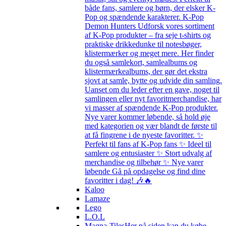
både fans, samlere og børn, der elsker K-
Pop og spændende karakterer. K-Pop
Demon Hunters Udforsk vores sortiment
af K-Pop produkter – fra seje t-shirts og
praktiske drikkedunke til notesbøger,
klistermærker og meget mere. Her finder
du også samlekort, samlealbums og
klistermærkealbums, der gør det ekstra
sjovt at samle, bytte og udvide din samling.
Uanset om du leder efter en gave, noget til
samlingen eller nyt favoritmerchandise, har
vi masser af spændende K-Pop produkter.
Nye varer kommer løbende, så hold øje
med kategorien og vær blandt de første til
at få fingrene i de nyeste favoritter. ✨
Perfekt til fans af K-Pop fans ✨ Ideel til
samlere og entusiaster ✨ Stort udvalg af
merchandise og tilbehør ✨ Nye varer
løbende Gå på opdagelse og find dine
favoritter i dag! 🎶🔥
Kaloo
Lamaze
Lego
L.O.L
Magna-Tiles
Her på siden kan du købe