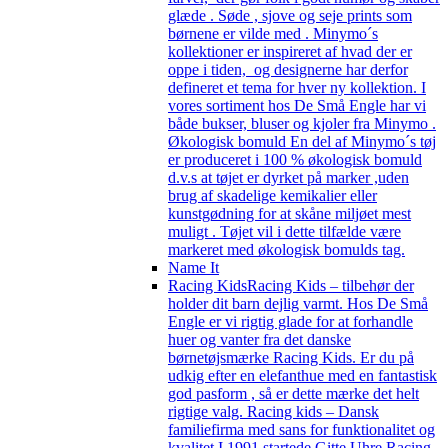
glæde . Søde , sjove og seje prints som
børnene er vilde med . Minymo´s
kollektioner er inspireret af hvad der er
oppe i tiden, og designerne har derfor
defineret et tema for hver ny kollektion. I
vores sortiment hos De Små Engle har vi
både bukser, bluser og kjoler fra Minymo .
Økologisk bomuld En del af Minymo´s tøj
er produceret i 100 % økologisk bomuld
d.v.s at tøjet er dyrket på marker ,uden
brug af skadelige kemikalier eller
kunstgødning for at skåne miljøet mest
muligt . Tøjet vil i dette tilfælde være
markeret med økologisk bomulds tag.
Name It
Racing Kids
Racing Kids – tilbehør der
holder dit barn dejlig varmt. Hos De Små
Engle er vi rigtig glade for at forhandle
huer og vanter fra det danske
børnetøjsmærke Racing Kids. Er du på
udkig efter en elefanthue med en fantastisk
god pasform , så er dette mærke det helt
rigtige valg. Racing kids – Dansk
familiefirma med sans for funktionalitet og
kvalitet I 1991 startede Gitte Uhre Racing