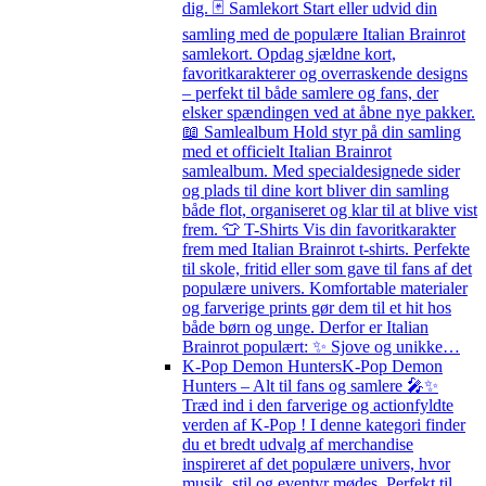
dig. 🃏 Samlekort Start eller udvid din
samling med de populære Italian Brainrot
samlekort. Opdag sjældne kort,
favoritkarakterer og overraskende designs
– perfekt til både samlere og fans, der
elsker spændingen ved at åbne nye pakker.
📖 Samlealbum Hold styr på din samling
med et officielt Italian Brainrot
samlealbum. Med specialdesignede sider
og plads til dine kort bliver din samling
både flot, organiseret og klar til at blive vist
frem. 👕 T-Shirts Vis din favoritkarakter
frem med Italian Brainrot t-shirts. Perfekte
til skole, fritid eller som gave til fans af det
populære univers. Komfortable materialer
og farverige prints gør dem til et hit hos
både børn og unge. Derfor er Italian
Brainrot populært: ✨ Sjove og unikke…
K-Pop Demon Hunters
K-Pop Demon
Hunters – Alt til fans og samlere 🎤✨
Træd ind i den farverige og actionfyldte
verden af K-Pop ! I denne kategori finder
du et bredt udvalg af merchandise
inspireret af det populære univers, hvor
musik, stil og eventyr mødes. Perfekt til