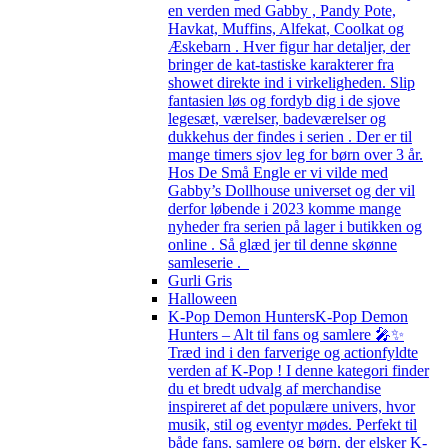
en verden med Gabby , Pandy Pote,
Havkat, Muffins, Alfekat, Coolkat og
Æskebarn . Hver figur har detaljer, der
bringer de kat-tastiske karakterer fra
showet direkte ind i virkeligheden. Slip
fantasien løs og fordyb dig i de sjove
legesæt, værelser, badeværelser og
dukkehus der findes i serien . Der er til
mange timers sjov leg for børn over 3 år.
Hos De Små Engle er vi vilde med
Gabby’s Dollhouse universet og der vil
derfor løbende i 2023 komme mange
nyheder fra serien på lager i butikken og
online . Så glæd jer til denne skønne
samleserie .
Gurli Gris
Halloween
K-Pop Demon Hunters
K-Pop Demon
Hunters – Alt til fans og samlere 🎤✨
Træd ind i den farverige og actionfyldte
verden af K-Pop ! I denne kategori finder
du et bredt udvalg af merchandise
inspireret af det populære univers, hvor
musik, stil og eventyr mødes. Perfekt til
både fans, samlere og børn, der elsker K-