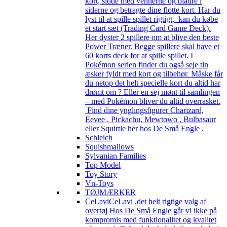
kort, sidde med vennerne og bladre i
siderne og betragte dine flotte kort. Har du
lyst til at spille spillet rigtigt, kan du købe
et start sæt (Trading Card Game Deck).
Her dyster 2 spillere om at blive den beste
Power Træner. Begge spillere skal have et
60 korts deck for at spille spillet. I
Pokémon serien finder du også seje tin
æsker fyldt med kort og tilbehør. Måske får
du netop det helt specielle kort du altid har
drømt om ? Eller en sej mønt til samlingen
– med Pokémon bliver du altid overrasket.
Find dine ynglingsfigurer Charizard,
Eevee , Pickachu, Mewtowo , Bulbasaur
eller Squirtle her hos De Små Engle .
Schleich
Squishmallows
Sylvanian Families
Top Model
Toy Story
Vn-Toys
TØJMÆRKER
CeLavi
CeLavi ,det helt rigtige valg af
overtøj Hos De Små Engle går vi ikke på
kompromis med funktionalitet og kvalitet