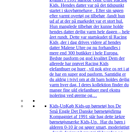
Kids. Hendes datter var på det tidspunkt
startet i skovbørnehave . Efter sin søgen
efter varmt overtøj og tilbehør ,fandt hun
ud af at der på markedet var et stort hul.
Hun manglede tilbehør der kunne holde
hendes datter dejlig varm hele dagen – hele
året rundt. Dette var startskudet til Racing
Kids ,der i dag drives videre af hendes
datter Malene Uhre og nu forhandles i
mere end 300 butikker i hele Europa.
Bedste pasform og god kvalitet Dem der
allerede har prøvet Racing Kids
elefanthuer og huer , vil nok give os ret i at
de har en super god pasform. Samtidig er
du aldrig i tvivl om at dit barn holdes dejlig
varm hver dag. I deres kollektion finder du
mange fine uld elefanthuer med ekstra
isolering ved ørerne og…
Kids-Up
Køb Kids-up børnetøj hos De
Små Engle Det Danske børnetøjsfirma
Kompagniet af 1991 står bag dette lækre
børnetøjsmærke Kids-Up. Har du børn i
alderen 0-10 år og søger smart, moderigtigt