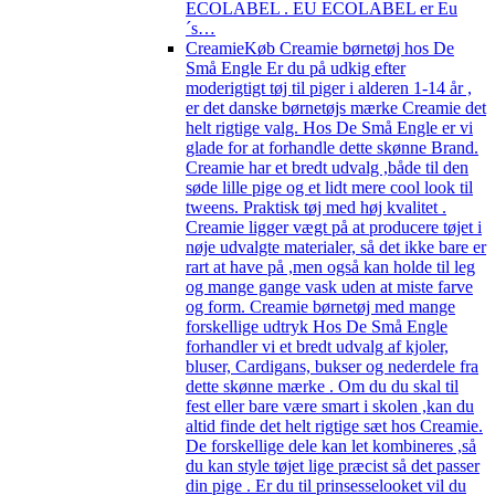
ECOLABEL . EU ECOLABEL er Eu
´s…
Creamie
Køb Creamie børnetøj hos De
Små Engle Er du på udkig efter
moderigtigt tøj til piger i alderen 1-14 år ,
er det danske børnetøjs mærke Creamie det
helt rigtige valg. Hos De Små Engle er vi
glade for at forhandle dette skønne Brand.
Creamie har et bredt udvalg ,både til den
søde lille pige og et lidt mere cool look til
tweens. Praktisk tøj med høj kvalitet .
Creamie ligger vægt på at producere tøjet i
nøje udvalgte materialer, så det ikke bare er
rart at have på ,men også kan holde til leg
og mange gange vask uden at miste farve
og form. Creamie børnetøj med mange
forskellige udtryk Hos De Små Engle
forhandler vi et bredt udvalg af kjoler,
bluser, Cardigans, bukser og nederdele fra
dette skønne mærke . Om du du skal til
fest eller bare være smart i skolen ,kan du
altid finde det helt rigtige sæt hos Creamie.
De forskellige dele kan let kombineres ,så
du kan style tøjet lige præcist så det passer
din pige . Er du til prinsesselooket vil du