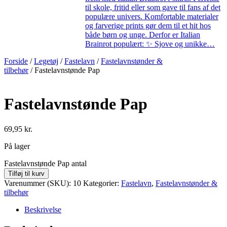
til skole, fritid eller som gave til fans af det
populære univers. Komfortable materialer
og farverige prints gør dem til et hit hos
både børn og unge. Derfor er Italian
Brainrot populært: ✨ Sjove og unikke…
Forside
/
Legetøj
/
Fastelavn
/
Fastelavnstønder &
tilbehør
/ Fastelavnstønde Pap
Fastelavnstønde Pap
69,95
kr.
På lager
Fastelavnstønde Pap antal
Tilføj til kurv
Varenummer (SKU):
10
Kategorier:
Fastelavn
,
Fastelavnstønder &
tilbehør
Beskrivelse