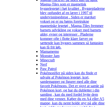
Magna-Tiles som er magnetisk
byggelegetøj i høj kvalitet . Byggepladerne
blev opfundet af en lærer i 1997 til
undervisningsbrug . Siden er mærket
vokset og er nu børns foretrukne
magnetiske legetøj . Magna-Tiles fremmer
barnets udvikling og vokser med barnets
alder, evner og interesser . Pladerne
kommer ofte i flotte klare farver og
sættende kan bygges sammen så fantasien
kan få frit løb.
Mamamemo
Monster Jam
Minecraft
Nerf
Paw Patrol
Pokémon
Her på siden kan du finde et
udvalg af Pokémon legetøj, kort,
samlemapper og figurer med alle dine
favorit Pokémons. Det er sjovt at samle på
Pokémon kort, og har du dubletter i din
samling , kan du med fordel bytte dem
med dine venner. Køber du en A4 eller A5
mappe, kan du nemt holde styr på alle dine