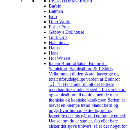
LEGETØJSMÆRKER
Barbie
Batman
Brio
Dino World
Fisher Price
Gabby’s Dollhouse
Gurli Gris
Hatchimals
Hama
Hape
Hot Wheels
Italian Brainrot
Italian Brainrot –
Samlekort, Samlealbum & T-Shirts
Velkommen til den skøre, farverige og
totalt uforudsigelige verden af Brainrot
🇮🇹✨ Her finder du alt det fedeste
merchandise samlet ét sted – fra samlekort
og samlealbum til t-shirts med de mest
ikoniske og kaotiske karakterer. Serien er
blevet en kæmpe trend blandt børn og
unge, hvor humor, skøre figurer og
farverige designs går op i en højere enhed.
Uanset om du er samler, fan eller bare
elsker det sjove univers, så er der noget for