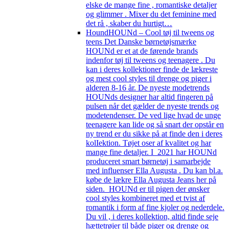
elske de mange fine , romantiske detaljer
og glimmer . Mixer du det feminine med
det rå , skaber du hurtigt…
Hound
HOUNd – Cool tøj til tweens og
teens Det Danske børnetøjsmærke
HOUNd er et at de førende brands
indenfor tøj til tweens og teenagere . Du
kan i deres kollektioner finde de lækreste
og mest cool styles til drenge og piger i
alderen 8-16 år. De nyeste modetrends
HOUNds designer har altid fingeren på
pulsen når det gælder de nyeste trends og
modetendenser. De ved lige hvad de unge
teenagere kan lide og så snart der opstår en
ny trend er du sikke på at finde den i deres
kolIektion. Tøjet oser af kvalitet og har
mange fine detaljer. I 2021 har HOUNd
produceret smart børnetøj i samarbejde
med influenser Ella Augusta . Du kan bl.a.
købe de lækre Ella Augusta Jeans her på
siden. HOUNd er til pigen der ønsker
cool styles kombineret med et tvist af
romantik i form af fine kjoler og nederdele.
Du vil , i deres kollektion, altid finde seje
hættetrøjer til både piger og drenge og