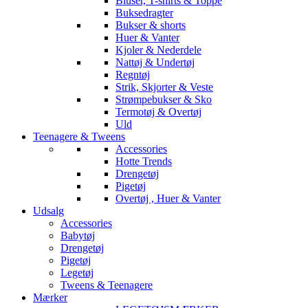
Bluser, T-shirts & Toppe
Buksedragter
Bukser & shorts
Huer & Vanter
Kjoler & Nederdele
Nattøj & Undertøj
Regntøj
Strik, Skjorter & Veste
Strømpebukser & Sko
Termotøj & Overtøj
Uld
Teenagere & Tweens
Accessories
Hotte Trends
Drengetøj
Pigetøj
Overtøj , Huer & Vanter
Udsalg
Accessories
Babytøj
Drengetøj
Pigetøj
Legetøj
Tweens & Teenagere
Mærker