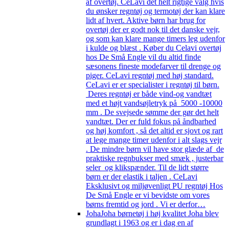
af overtøj. CeLavi det helt rigtige valg hvis
du ønsker regntøj og termotøj der kan klare
lidt af hvert. Aktive børn har brug for
overtøj der er godt nok til det danske vejr,
og som kan klare mange timers leg udenfor
i kulde og blæst . Køber du Celavi overtøj
hos De Små Engle vil du altid finde
sæsonens fineste modefarver til drenge og
piger. CeLavi regntøj med høj standard.
CeLavi er er specialister i regntøj til børn.
Deres regntøj er både vind-og vandtæt
med et højt vandsøjletryk på 5000 -10000
mm . De svejsede sømme der gør det helt
vandtæt. Der er fuld fokus på åndbarhed
og høj komfort , så det altid er sjovt og rart
at lege mange timer udenfor i alt slags vejr
. De mindre børn vil have stor glæde af de
praktiske regnbukser med smæk , justerbar
seler og klikspænder. Til de lidt større
børn er der elastik i taljen . CeLavi
Eksklusivt og miljøvenligt PU regntøj Hos
De Små Engle er vi bevidste om vores
børns fremtid og jord . Vi er derfor…
Joha
Joha børnetøj i høj kvalitet Joha blev
grundlagt i 1963 og er i dag en af