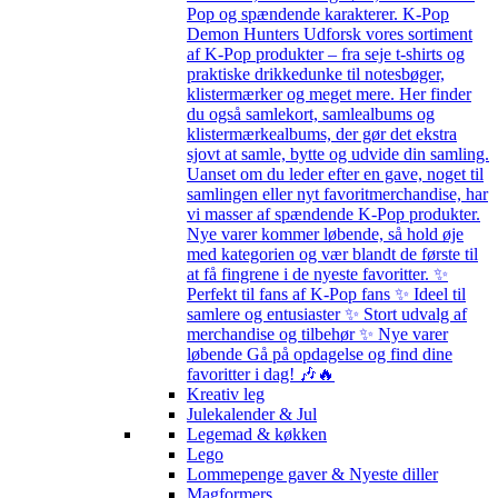
Pop og spændende karakterer. K-Pop
Demon Hunters Udforsk vores sortiment
af K-Pop produkter – fra seje t-shirts og
praktiske drikkedunke til notesbøger,
klistermærker og meget mere. Her finder
du også samlekort, samlealbums og
klistermærkealbums, der gør det ekstra
sjovt at samle, bytte og udvide din samling.
Uanset om du leder efter en gave, noget til
samlingen eller nyt favoritmerchandise, har
vi masser af spændende K-Pop produkter.
Nye varer kommer løbende, så hold øje
med kategorien og vær blandt de første til
at få fingrene i de nyeste favoritter. ✨
Perfekt til fans af K-Pop fans ✨ Ideel til
samlere og entusiaster ✨ Stort udvalg af
merchandise og tilbehør ✨ Nye varer
løbende Gå på opdagelse og find dine
favoritter i dag! 🎶🔥
Kreativ leg
Julekalender & Jul
Legemad & køkken
Lego
Lommepenge gaver & Nyeste diller
Magformers