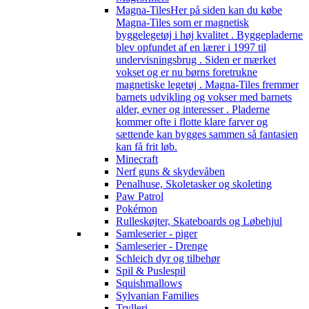
Magna-Tiles
Her på siden kan du købe
Magna-Tiles som er magnetisk
byggelegetøj i høj kvalitet . Byggepladerne
blev opfundet af en lærer i 1997 til
undervisningsbrug . Siden er mærket
vokset og er nu børns foretrukne
magnetiske legetøj . Magna-Tiles fremmer
barnets udvikling og vokser med barnets
alder, evner og interesser . Pladerne
kommer ofte i flotte klare farver og
sættende kan bygges sammen så fantasien
kan få frit løb.
Minecraft
Nerf guns & skydevåben
Penalhuse, Skoletasker og skoleting
Paw Patrol
Pokémon
Rulleskøjter, Skateboards og Løbehjul
Samleserier - piger
Samleserier - Drenge
Schleich dyr og tilbehør
Spil & Puslespil
Squishmallows
Sylvanian Families
Trylleri