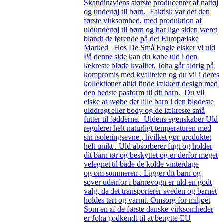
Skandinaviens største producenter af nattøj
og undertøj til børn. Faktisk var det den
første virksomhed, med produktion af
uldundertøj til børn og har lige siden været
blandt de førende på det Europæiske
Marked . Hos De Små Engle elsker vi uld
På denne side kan du købe uld i den
lækreste bløde kvalitet. Joha går aldrig på
kompromis med kvaliteten og du vil i deres
kollektioner altid finde lækkert design med
den bedste pasform til dit barn. Du vil
elske at svøbe det lille barn i den blødeste
ulddragt eller body og de lækreste små
futter til fødderne. Uldens egenskaber Uld
regulerer helt naturligt temperaturen med
sin isoleringsevne , hvilket gør produktet
helt unikt . Uld absorberer fugt og holder
dit barn tør og beskyttet og er derfor meget
velegnet til både de kolde vinterdage
og om sommeren . Ligger dit barn og
sover udenfor i barnevogn er uld en godt
valg, da det transporterer sveden og barnet
holdes tørt og varmt. Omsorg for miljøet
Som en af de første danske virksomheder
er Joha godkendt til at benytte EU