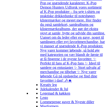
Pop og spændende karakterer. K-Pop
Demon Hunters Udforsk vores sortiment
af K-Pop produkter – fra seje t-shirts og
praktiske drikkedunke til notesbøger,
klistermærker og meget mere. Her finder
du også samlekort, samlealbums og
klistermærkealbums, der gør det ekstra
sjovt at samle, bytte og udvide din samling.
Uanset om du leder efter en gave, noget til
samlingen eller nyt favoritmerchandise, har
vi masser af spændende K-Pop produkter.
Nye varer kommer løbende, så hold øje
med kategorien og vær blandt de første til
at få fingrene i de nyeste favoritter. ✨
Perfekt til fans af K-Pop fans ✨ Ideel til
samlere og entusiaster ✨ Stort udvalg af
merchandise og tilbehør ✨ Nye varer
løbende Gå på opdagelse og find dine
favoritter i dag! 🎶🔥
Kreativ leg
Julekalender & Jul
Legemad & køkken
Lego
Lommepenge gaver & Nyeste diller
Magformers