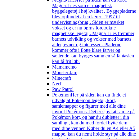
Magna-Tiles som er magnetisk
byggelegetøj i høj kvalitet . Byggepladerne
blev opfundet af en lærer i 1997 til
undervisningsbrug . Siden er mærket
vokset og er nu børns foretrukne
magnetiske legetøj . Magna-Tiles fremmer
barnets udvikling og vokser med barnets
alder, evner og interesser . Pladerne
kommer ofte i flotte klare farver og
sættende kan bygges sammen så fantasien
kan få frit løb.
Mamamemo
Monster Jam
Minecraft
Nerf
Paw Patrol
Pokémon
Her på siden kan du finde et
udvalg af Pokémon legetøj, kort,
samlemapper og figurer med alle dine
favorit Pokémons. Det er sjovt at samle på
Pokémon kort, og har du dubletter i din
samling , kan du med fordel bytte dem
med dine venner. Køber du en A4 eller A5
mappe, kan du nemt holde styr på alle dine