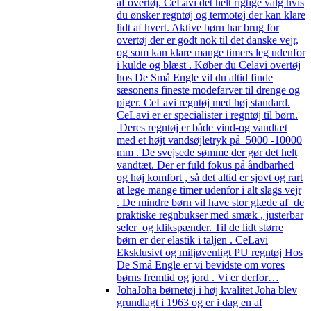
af overtøj. CeLavi det helt rigtige valg hvis
du ønsker regntøj og termotøj der kan klare
lidt af hvert. Aktive børn har brug for
overtøj der er godt nok til det danske vejr,
og som kan klare mange timers leg udenfor
i kulde og blæst . Køber du Celavi overtøj
hos De Små Engle vil du altid finde
sæsonens fineste modefarver til drenge og
piger. CeLavi regntøj med høj standard.
CeLavi er er specialister i regntøj til børn.
Deres regntøj er både vind-og vandtæt
med et højt vandsøjletryk på 5000 -10000
mm . De svejsede sømme der gør det helt
vandtæt. Der er fuld fokus på åndbarhed
og høj komfort , så det altid er sjovt og rart
at lege mange timer udenfor i alt slags vejr
. De mindre børn vil have stor glæde af de
praktiske regnbukser med smæk , justerbar
seler og klikspænder. Til de lidt større
børn er der elastik i taljen . CeLavi
Eksklusivt og miljøvenligt PU regntøj Hos
De Små Engle er vi bevidste om vores
børns fremtid og jord . Vi er derfor…
Joha
Joha børnetøj i høj kvalitet Joha blev
grundlagt i 1963 og er i dag en af