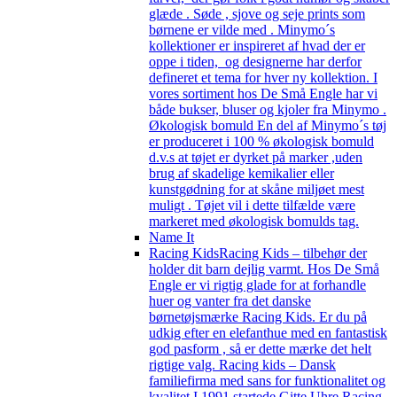
glæde . Søde , sjove og seje prints som
børnene er vilde med . Minymo´s
kollektioner er inspireret af hvad der er
oppe i tiden, og designerne har derfor
defineret et tema for hver ny kollektion. I
vores sortiment hos De Små Engle har vi
både bukser, bluser og kjoler fra Minymo .
Økologisk bomuld En del af Minymo´s tøj
er produceret i 100 % økologisk bomuld
d.v.s at tøjet er dyrket på marker ,uden
brug af skadelige kemikalier eller
kunstgødning for at skåne miljøet mest
muligt . Tøjet vil i dette tilfælde være
markeret med økologisk bomulds tag.
Name It
Racing Kids
Racing Kids – tilbehør der
holder dit barn dejlig varmt. Hos De Små
Engle er vi rigtig glade for at forhandle
huer og vanter fra det danske
børnetøjsmærke Racing Kids. Er du på
udkig efter en elefanthue med en fantastisk
god pasform , så er dette mærke det helt
rigtige valg. Racing kids – Dansk
familiefirma med sans for funktionalitet og
kvalitet I 1991 startede Gitte Uhre Racing