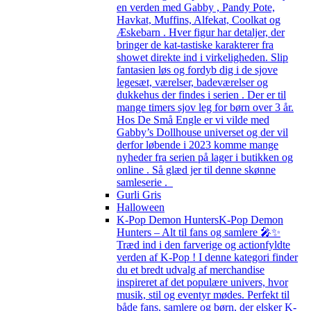
en verden med Gabby , Pandy Pote,
Havkat, Muffins, Alfekat, Coolkat og
Æskebarn . Hver figur har detaljer, der
bringer de kat-tastiske karakterer fra
showet direkte ind i virkeligheden. Slip
fantasien løs og fordyb dig i de sjove
legesæt, værelser, badeværelser og
dukkehus der findes i serien . Der er til
mange timers sjov leg for børn over 3 år.
Hos De Små Engle er vi vilde med
Gabby’s Dollhouse universet og der vil
derfor løbende i 2023 komme mange
nyheder fra serien på lager i butikken og
online . Så glæd jer til denne skønne
samleserie .
Gurli Gris
Halloween
K-Pop Demon Hunters
K-Pop Demon
Hunters – Alt til fans og samlere 🎤✨
Træd ind i den farverige og actionfyldte
verden af K-Pop ! I denne kategori finder
du et bredt udvalg af merchandise
inspireret af det populære univers, hvor
musik, stil og eventyr mødes. Perfekt til
både fans, samlere og børn, der elsker K-