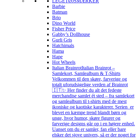
LEGETØJSMÆRKER
Barbie
Batman
Brio
Dino World
Fisher Price
Gabby’s Dollhouse
Gurli Gris
Hatchimals
Hama
Hape
Hot Wheels
Italian Brainrot
Italian Brainrot –
Samlekort, Samlealbum & T-Shirts
Velkommen til den skøre, farverige og
totalt uforudsigelige verden af Brainrot
🇮🇹✨ Her finder du alt det fedeste
merchandise samlet ét sted – fra samlekort
og samlealbum til t-shirts med de mest
ikoniske og kaotiske karakterer. Serien er
blevet en kæmpe trend blandt børn og
unge, hvor humor, skøre figurer og
farverige designs går op i en højere enhed.
Uanset om du er samler, fan eller bare
elsker det sjove univers, så er der noget for