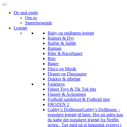
De små engle
Om os
Størrelsesguide
Legetøj
Baby og småbørns legetøj
Bamser & Dyr
Barbie & Judith
Batman
Biler & Racerbaner
Brio
Bøger
Disco og Musik
Drager og Dinosaurer
Dukker & tilbehør
Fastelavn
Fidget Toys & Tik Tok hits
Figurer & Actionmen
Fodbold samlekort & Fodbold ting
FROZEN 2
Gabby’s Dollhouse
Gabby’s Dollhouse –
populært legetøj til børn Her på siden kan
du købe det populære legetøj fra Netflix
serien. Tag med på et fantastisk eventyr i