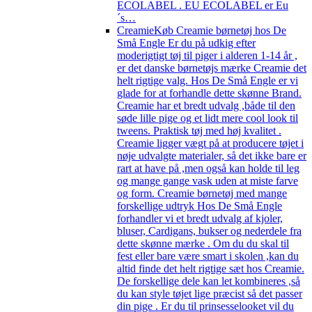
ECOLABEL . EU ECOLABEL er Eu
´s…
Creamie
Køb Creamie børnetøj hos De
Små Engle Er du på udkig efter
moderigtigt tøj til piger i alderen 1-14 år ,
er det danske børnetøjs mærke Creamie det
helt rigtige valg. Hos De Små Engle er vi
glade for at forhandle dette skønne Brand.
Creamie har et bredt udvalg ,både til den
søde lille pige og et lidt mere cool look til
tweens. Praktisk tøj med høj kvalitet .
Creamie ligger vægt på at producere tøjet i
nøje udvalgte materialer, så det ikke bare er
rart at have på ,men også kan holde til leg
og mange gange vask uden at miste farve
og form. Creamie børnetøj med mange
forskellige udtryk Hos De Små Engle
forhandler vi et bredt udvalg af kjoler,
bluser, Cardigans, bukser og nederdele fra
dette skønne mærke . Om du du skal til
fest eller bare være smart i skolen ,kan du
altid finde det helt rigtige sæt hos Creamie.
De forskellige dele kan let kombineres ,så
du kan style tøjet lige præcist så det passer
din pige . Er du til prinsesselooket vil du