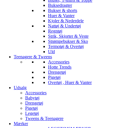
Bluser, T-shirts & Toppe
Buksedragter
Bukser & shorts
Huer & Vanter
Kjoler & Nederdele
Nattøj & Undertøj
Regntøj
Strik, Skjorter & Veste
Strømpebukser & Sko
Termotøj & Overtøj
Uld
Teenagere & Tweens
Accessories
Hotte Trends
Drengetøj
Pigetøj
Overtøj , Huer & Vanter
Udsalg
Accessories
Babytøj
Drengetøj
Pigetøj
Legetøj
Tweens & Teenagere
Mærker