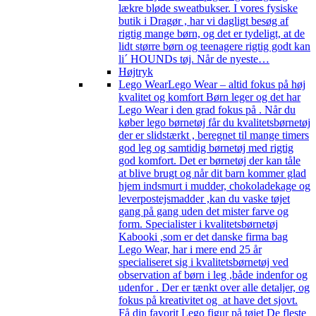
lækre bløde sweatbukser. I vores fysiske
butik i Dragør , har vi dagligt besøg af
rigtig mange børn, og det er tydeligt, at de
lidt større børn og teenagere rigtig godt kan
li´ HOUNDs tøj. Når de nyeste…
Højtryk
Lego Wear
Lego Wear – altid fokus på høj
kvalitet og komfort Børn leger og det har
Lego Wear i den grad fokus på . Når du
køber lego børnetøj får du kvalitetsbørnetøj
der er slidstærkt , beregnet til mange timers
god leg og samtidig børnetøj med rigtig
god komfort. Det er børnetøj der kan tåle
at blive brugt og når dit barn kommer glad
hjem indsmurt i mudder, chokoladekage og
leverpostejsmadder ,kan du vaske tøjet
gang på gang uden det mister farve og
form. Specialister i kvalitetsbørnetøj
Kabooki ,som er det danske firma bag
Lego Wear, har i mere end 25 år
specialiseret sig i kvalitetsbørnetøj ved
observation af børn i leg ,både indenfor og
udenfor . Der er tænkt over alle detaljer, og
fokus på kreativitet og at have det sjovt.
Få din favorit Lego figur på tøjet De fleste