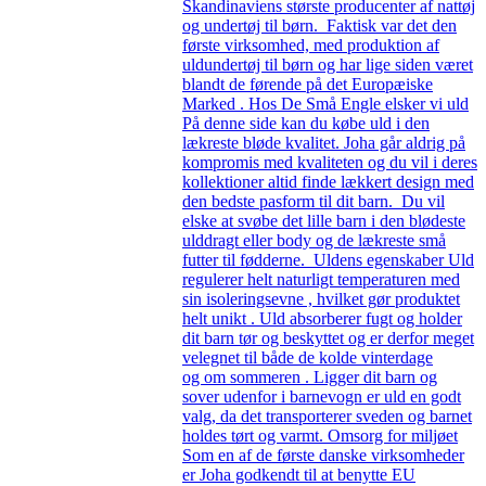
Skandinaviens største producenter af nattøj
og undertøj til børn. Faktisk var det den
første virksomhed, med produktion af
uldundertøj til børn og har lige siden været
blandt de førende på det Europæiske
Marked . Hos De Små Engle elsker vi uld
På denne side kan du købe uld i den
lækreste bløde kvalitet. Joha går aldrig på
kompromis med kvaliteten og du vil i deres
kollektioner altid finde lækkert design med
den bedste pasform til dit barn. Du vil
elske at svøbe det lille barn i den blødeste
ulddragt eller body og de lækreste små
futter til fødderne. Uldens egenskaber Uld
regulerer helt naturligt temperaturen med
sin isoleringsevne , hvilket gør produktet
helt unikt . Uld absorberer fugt og holder
dit barn tør og beskyttet og er derfor meget
velegnet til både de kolde vinterdage
og om sommeren . Ligger dit barn og
sover udenfor i barnevogn er uld en godt
valg, da det transporterer sveden og barnet
holdes tørt og varmt. Omsorg for miljøet
Som en af de første danske virksomheder
er Joha godkendt til at benytte EU