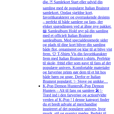
dig. 🃏 Samlekort Start eller udvid din
samling med de populære Italian Brainrot
samlekort. Opdag sjældne kort,
favoritkarakterer og overraskende designs
– perfekt til både samlere og fans, der
elsker spændingen ved at åbne nye pakker.
📖 Samlealbum Hold styr på din samling
med et officielt Italian Brainrot
samlealbum. Med specialdesignede sider
og plads til dine kort bliver din samling
både flot, organiseret og klar til at blive vist
frem. 👕 T-Shirts Vis din favoritkarakter
frem med Italian Brainrot t-shirts. Perfekte
til skole, fritid eller som gave til fans af det
populære univers. Komfortable materialer
og farverige prints gør dem til et hit hos
både børn og unge. Derfor er Italian
Brainrot populært: ✨ Sjove og unikke…
K-Pop Demon Hunters
K-Pop Demon
Hunters – Alt til fans og samlere 🎤✨
Træd ind i den farverige og actionfyldte
verden af K-Pop ! I denne kategori finder
du et bredt udvalg af merchandise
inspireret af det populære univers, hvor
musik, stil og eventyr mødes. Perfekt til