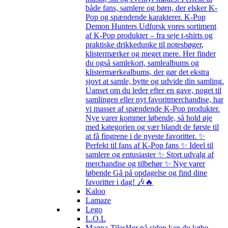
både fans, samlere og børn, der elsker K-
Pop og spændende karakterer. K-Pop
Demon Hunters Udforsk vores sortiment
af K-Pop produkter – fra seje t-shirts og
praktiske drikkedunke til notesbøger,
klistermærker og meget mere. Her finder
du også samlekort, samlealbums og
klistermærkealbums, der gør det ekstra
sjovt at samle, bytte og udvide din samling.
Uanset om du leder efter en gave, noget til
samlingen eller nyt favoritmerchandise, har
vi masser af spændende K-Pop produkter.
Nye varer kommer løbende, så hold øje
med kategorien og vær blandt de første til
at få fingrene i de nyeste favoritter. ✨
Perfekt til fans af K-Pop fans ✨ Ideel til
samlere og entusiaster ✨ Stort udvalg af
merchandise og tilbehør ✨ Nye varer
løbende Gå på opdagelse og find dine
favoritter i dag! 🎶🔥
Kaloo
Lamaze
Lego
L.O.L
Magna-Tiles
Her på siden kan du købe