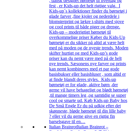
, dansk designet børnetøj til hverdag og
fest , er Kids-up det helt rigtige valg. I
Kids-up´s kollektioner finder du børnetøj i
glade farver ,fine kjoler og nederdele i
blomsterprint og lækre t-shirts med sjove
og cool prints til både piger og drenge.
Kids-up – moderigtigt børnetøj til
overkommelige priser Køber du Kids-Up
børnetøj er du sikker på altid at være helt
med på moden og de nyeste trends. Moden
skifter hurtigt og med Kids-up’s gode
priser kan du nemt være med på de helt
nye trends. Sæsonens nye farver og prints
kan nemt kombineres med et par gode
basisbukser eller basisbluser , som altid er
at finde blandt deres styles. Kids-up
børnetøj er for glade, aktive børn ,der
gerne vil have behageligt og blødt børnetøj
,til mange timers leg ,og samtidig se super
cool og smarte ud. Køb Kids-up Baby hos
De Små Engle Er du på udkig efter det
skønneste, bløde børnetøj til din lille baby
? eller vil du gerne give en rigtig fin
barselsgave til en…
Italian Brainrot
Italian Brainrot –