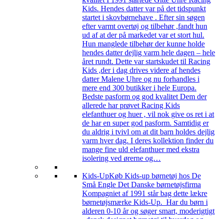
Kids. Hendes datter var på det tidspunkt
startet i skovbørnehave . Efter sin søgen
efter varmt overtøj og tilbehør ,fandt hun
ud af at der på markedet var et stort hul.
Hun manglede tilbehør der kunne holde
hendes datter dejlig varm hele dagen – hele
året rundt. Dette var startskudet til Racing
Kids ,der i dag drives videre af hendes
datter Malene Uhre og nu forhandles i
mere end 300 butikker i hele Europa.
Bedste pasform og god kvalitet Dem der
allerede har prøvet Racing Kids
elefanthuer og huer , vil nok give os ret i at
de har en super god pasform. Samtidig er
du aldrig i tvivl om at dit barn holdes dejlig
varm hver dag. I deres kollektion finder du
mange fine uld elefanthuer med ekstra
isolering ved ørerne og…
Kids-Up
Køb Kids-up børnetøj hos De
Små Engle Det Danske børnetøjsfirma
Kompagniet af 1991 står bag dette lækre
børnetøjsmærke Kids-Up. Har du børn i
alderen 0-10 år og søger smart, moderigtigt