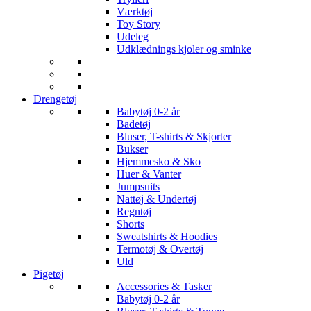
Værktøj
Toy Story
Udeleg
Udklædnings kjoler og sminke
Drengetøj
Babytøj 0-2 år
Badetøj
Bluser, T-shirts & Skjorter
Bukser
Hjemmesko & Sko
Huer & Vanter
Jumpsuits
Nattøj & Undertøj
Regntøj
Shorts
Sweatshirts & Hoodies
Termotøj & Overtøj
Uld
Pigetøj
Accessories & Tasker
Babytøj 0-2 år