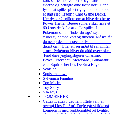
kort, sidde med vennerne og bladre i
siderne og betragte dine flotte kort. Har du
lyst til at spille spillet rigtigt, kan du købe
et start sæt (Trading Card Game Deck).
Her dyster 2 spillere om at blive den beste
Power Træner. Begge spillere skal have et
60 korts deck for at spille spillet. I
Pokémon serien finder du også seje tin
æsker fyldt med kort og tilbehør. Måske får
du netop det helt specielle kort du altid har
drømt om ? Eller en sej mønt til samlingen
– med Pokémon bliver du altid overrasket.
Find dine ynglingsfigurer Charizard,
Eevee , Pickachu, Mewtowo , Bulbasaur
eller Squirtle her hos De Små Engle .
Schleich
Squishmallows
Sylvanian Families
Top Model
Toy Story
Vn-Toys
TØJMÆRKER
CeLavi
CeLavi ,det helt rigtige valg af
overtøj Hos De Små Engle går vi ikke på
kompromis med funktionalitet og kvalitet