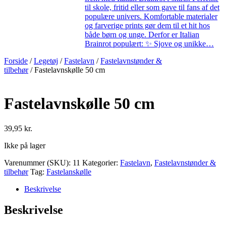
til skole, fritid eller som gave til fans af det
populære univers. Komfortable materialer
og farverige prints gør dem til et hit hos
både børn og unge. Derfor er Italian
Brainrot populært: ✨ Sjove og unikke…
Forside
/
Legetøj
/
Fastelavn
/
Fastelavnstønder &
tilbehør
/ Fastelavnskølle 50 cm
Fastelavnskølle 50 cm
39,95
kr.
Ikke på lager
Varenummer (SKU):
11
Kategorier:
Fastelavn
,
Fastelavnstønder &
tilbehør
Tag:
Fastelanskølle
Beskrivelse
Beskrivelse