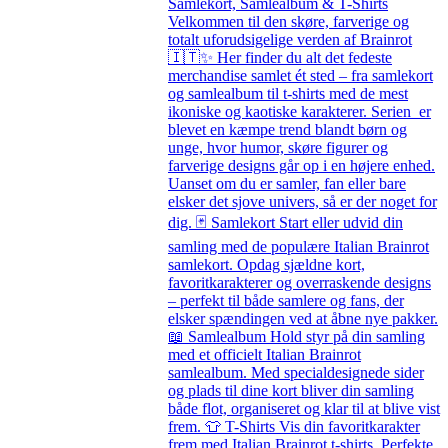
Samlekort, Samlealbum & T-Shirts
Velkommen til den skøre, farverige og
totalt uforudsigelige verden af Brainrot
🇮🇹✨ Her finder du alt det fedeste
merchandise samlet ét sted – fra samlekort
og samlealbum til t-shirts med de mest
ikoniske og kaotiske karakterer. Serien er
blevet en kæmpe trend blandt børn og
unge, hvor humor, skøre figurer og
farverige designs går op i en højere enhed.
Uanset om du er samler, fan eller bare
elsker det sjove univers, så er der noget for
dig. 🃏 Samlekort Start eller udvid din
samling med de populære Italian Brainrot
samlekort. Opdag sjældne kort,
favoritkarakterer og overraskende designs
– perfekt til både samlere og fans, der
elsker spændingen ved at åbne nye pakker.
📖 Samlealbum Hold styr på din samling
med et officielt Italian Brainrot
samlealbum. Med specialdesignede sider
og plads til dine kort bliver din samling
både flot, organiseret og klar til at blive vist
frem. 👕 T-Shirts Vis din favoritkarakter
frem med Italian Brainrot t-shirts. Perfekte