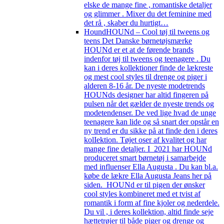
elske de mange fine , romantiske detaljer
og glimmer . Mixer du det feminine med
det rå , skaber du hurtigt…
Hound
HOUNd – Cool tøj til tweens og
teens Det Danske børnetøjsmærke
HOUNd er et at de førende brands
indenfor tøj til tweens og teenagere . Du
kan i deres kollektioner finde de lækreste
og mest cool styles til drenge og piger i
alderen 8-16 år. De nyeste modetrends
HOUNds designer har altid fingeren på
pulsen når det gælder de nyeste trends og
modetendenser. De ved lige hvad de unge
teenagere kan lide og så snart der opstår en
ny trend er du sikke på at finde den i deres
kolIektion. Tøjet oser af kvalitet og har
mange fine detaljer. I 2021 har HOUNd
produceret smart børnetøj i samarbejde
med influenser Ella Augusta . Du kan bl.a.
købe de lækre Ella Augusta Jeans her på
siden. HOUNd er til pigen der ønsker
cool styles kombineret med et tvist af
romantik i form af fine kjoler og nederdele.
Du vil , i deres kollektion, altid finde seje
hættetrøjer til både piger og drenge og