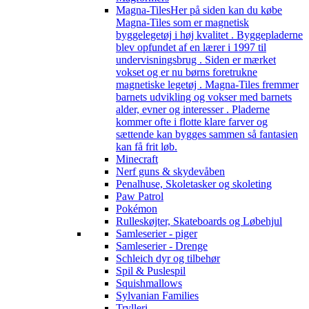
Magna-Tiles
Her på siden kan du købe
Magna-Tiles som er magnetisk
byggelegetøj i høj kvalitet . Byggepladerne
blev opfundet af en lærer i 1997 til
undervisningsbrug . Siden er mærket
vokset og er nu børns foretrukne
magnetiske legetøj . Magna-Tiles fremmer
barnets udvikling og vokser med barnets
alder, evner og interesser . Pladerne
kommer ofte i flotte klare farver og
sættende kan bygges sammen så fantasien
kan få frit løb.
Minecraft
Nerf guns & skydevåben
Penalhuse, Skoletasker og skoleting
Paw Patrol
Pokémon
Rulleskøjter, Skateboards og Løbehjul
Samleserier - piger
Samleserier - Drenge
Schleich dyr og tilbehør
Spil & Puslespil
Squishmallows
Sylvanian Families
Trylleri