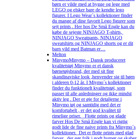
børn er vilde med at bygge og lege med
LEGO og elsker bare de kendte lego
figurer. I Lego Wear´s kollektioner finder
du mange af dine favorit Lego figurer som
sejt prints . Her hos De Små Engle kan du
købe de sejeste NINJAGO T-shirts,
NINJAGO Sweatpants, NINJAGO
sweatshirts og NINJAGO shorts og er dit
barn vild med Batman er…
Melton
Minymo
Minymo – Dansk produceret
kvalitetstøj Minymo er et dansk
børnetøjsbrand, der med sit fine
skandinaviske look ,henvender sig til børn
i alderen 0-12 år. I Miymo´s kollektioner
finder du funktionelt kvalitetstøj, som
passer til alle anledninger og ikke mindst
aktiv leg . Der er øje for detaljerne i
Minymo tøj og samtidig med det er
komfortabelt , er det god kvalitet til
rimelige priser. Flotte prints og glade
farver Hos De Små Engle kan vi rigtig
godt lide de fine naive prints fra Minymo´s
kollektioner. Det er flotte prints med glad
farver, der gør folk i godt humør og skaber