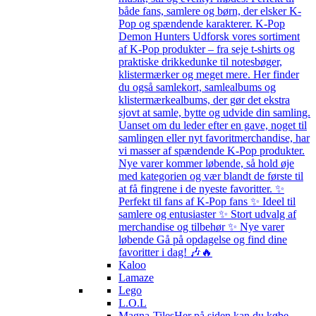
både fans, samlere og børn, der elsker K-
Pop og spændende karakterer. K-Pop
Demon Hunters Udforsk vores sortiment
af K-Pop produkter – fra seje t-shirts og
praktiske drikkedunke til notesbøger,
klistermærker og meget mere. Her finder
du også samlekort, samlealbums og
klistermærkealbums, der gør det ekstra
sjovt at samle, bytte og udvide din samling.
Uanset om du leder efter en gave, noget til
samlingen eller nyt favoritmerchandise, har
vi masser af spændende K-Pop produkter.
Nye varer kommer løbende, så hold øje
med kategorien og vær blandt de første til
at få fingrene i de nyeste favoritter. ✨
Perfekt til fans af K-Pop fans ✨ Ideel til
samlere og entusiaster ✨ Stort udvalg af
merchandise og tilbehør ✨ Nye varer
løbende Gå på opdagelse og find dine
favoritter i dag! 🎶🔥
Kaloo
Lamaze
Lego
L.O.L
Magna-Tiles
Her på siden kan du købe