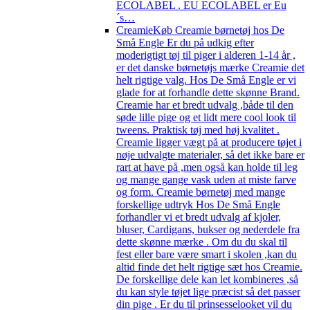
ECOLABEL . EU ECOLABEL er Eu
´s…
Creamie
Køb Creamie børnetøj hos De
Små Engle Er du på udkig efter
moderigtigt tøj til piger i alderen 1-14 år ,
er det danske børnetøjs mærke Creamie det
helt rigtige valg. Hos De Små Engle er vi
glade for at forhandle dette skønne Brand.
Creamie har et bredt udvalg ,både til den
søde lille pige og et lidt mere cool look til
tweens. Praktisk tøj med høj kvalitet .
Creamie ligger vægt på at producere tøjet i
nøje udvalgte materialer, så det ikke bare er
rart at have på ,men også kan holde til leg
og mange gange vask uden at miste farve
og form. Creamie børnetøj med mange
forskellige udtryk Hos De Små Engle
forhandler vi et bredt udvalg af kjoler,
bluser, Cardigans, bukser og nederdele fra
dette skønne mærke . Om du du skal til
fest eller bare være smart i skolen ,kan du
altid finde det helt rigtige sæt hos Creamie.
De forskellige dele kan let kombineres ,så
du kan style tøjet lige præcist så det passer
din pige . Er du til prinsesselooket vil du