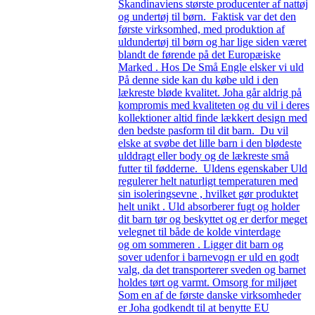
Skandinaviens største producenter af nattøj
og undertøj til børn. Faktisk var det den
første virksomhed, med produktion af
uldundertøj til børn og har lige siden været
blandt de førende på det Europæiske
Marked . Hos De Små Engle elsker vi uld
På denne side kan du købe uld i den
lækreste bløde kvalitet. Joha går aldrig på
kompromis med kvaliteten og du vil i deres
kollektioner altid finde lækkert design med
den bedste pasform til dit barn. Du vil
elske at svøbe det lille barn i den blødeste
ulddragt eller body og de lækreste små
futter til fødderne. Uldens egenskaber Uld
regulerer helt naturligt temperaturen med
sin isoleringsevne , hvilket gør produktet
helt unikt . Uld absorberer fugt og holder
dit barn tør og beskyttet og er derfor meget
velegnet til både de kolde vinterdage
og om sommeren . Ligger dit barn og
sover udenfor i barnevogn er uld en godt
valg, da det transporterer sveden og barnet
holdes tørt og varmt. Omsorg for miljøet
Som en af de første danske virksomheder
er Joha godkendt til at benytte EU