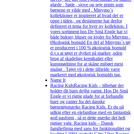
glæde . Søde , sjove og seje prints som
børnene er vilde med . Minymo´s
kollektioner er inspireret af hvad der er
oppe i tiden, og designerne har derfor
defineret et tema for hver ny kollektion. I
vores sortiment hos De Små Engle har vi
både bukser, bluser og kjoler fra Minymo .
Økologisk bomuld En del af Minymo´s tøj
er produceret i 100 % økologisk bomuld
d.v.s at tøjet er dyrket på marker ,uden
brug af skadelige kemikalier eller
kunstgødning for at skåne miljøet mest
muligt . Tøjet vil i dette tilfælde være
markeret med økologisk bomulds tag.
Name It
Racing Kids
Racing Kids – tilbehør der
holder dit barn dejlig varmt. Hos De Små
Engle er vi rigtig glade for at forhandle
huer og vanter fra det danske
børnetøjsmærke Racing Kids. Er du på
udkig efter en elefanthue med en fantastisk
god pasform , så er dette mærke det helt
rigtige valg. Racing kids – Dansk
familiefirma med sans for funktionalitet og
kvalitet I 1991 startede Gitte Uhre Racing