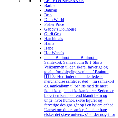
LEGETØJSMÆRKER
Barbie
Batman
Brio
Dino World
Fisher Price
Gabby’s Dollhouse
Gurli Gris
Hatchimals
Hama
Hape
Hot Wheels
Italian Brainrot
Italian Brainrot –
Samlekort, Samlealbum & T-Shirts
Velkommen til den skøre, farverige og
totalt uforudsigelige verden af Brainrot
🇮🇹✨ Her finder du alt det fedeste
merchandise samlet ét sted – fra samlekort
og samlealbum til t-shirts med de mest
ikoniske og kaotiske karakterer. Serien er
blevet en kæmpe trend blandt børn og
unge, hvor humor, skøre figurer og
farverige designs går op i en højere enhed.
Uanset om du er samler, fan eller bare
elsker det sjove univers, så er der noget for