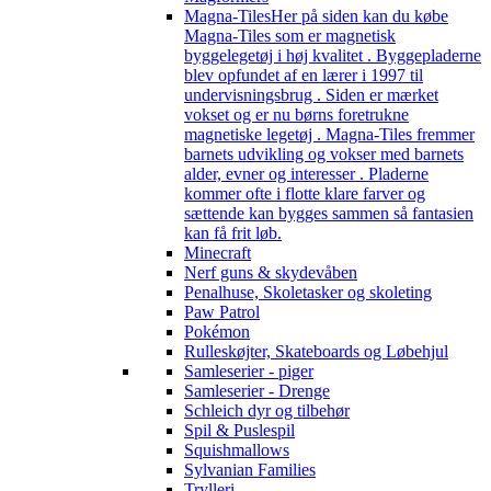
Magna-Tiles
Her på siden kan du købe
Magna-Tiles som er magnetisk
byggelegetøj i høj kvalitet . Byggepladerne
blev opfundet af en lærer i 1997 til
undervisningsbrug . Siden er mærket
vokset og er nu børns foretrukne
magnetiske legetøj . Magna-Tiles fremmer
barnets udvikling og vokser med barnets
alder, evner og interesser . Pladerne
kommer ofte i flotte klare farver og
sættende kan bygges sammen så fantasien
kan få frit løb.
Minecraft
Nerf guns & skydevåben
Penalhuse, Skoletasker og skoleting
Paw Patrol
Pokémon
Rulleskøjter, Skateboards og Løbehjul
Samleserier - piger
Samleserier - Drenge
Schleich dyr og tilbehør
Spil & Puslespil
Squishmallows
Sylvanian Families
Trylleri