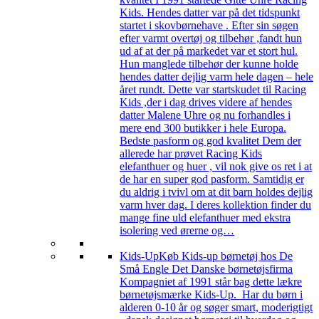
Kids. Hendes datter var på det tidspunkt
startet i skovbørnehave . Efter sin søgen
efter varmt overtøj og tilbehør ,fandt hun
ud af at der på markedet var et stort hul.
Hun manglede tilbehør der kunne holde
hendes datter dejlig varm hele dagen – hele
året rundt. Dette var startskudet til Racing
Kids ,der i dag drives videre af hendes
datter Malene Uhre og nu forhandles i
mere end 300 butikker i hele Europa.
Bedste pasform og god kvalitet Dem der
allerede har prøvet Racing Kids
elefanthuer og huer , vil nok give os ret i at
de har en super god pasform. Samtidig er
du aldrig i tvivl om at dit barn holdes dejlig
varm hver dag. I deres kollektion finder du
mange fine uld elefanthuer med ekstra
isolering ved ørerne og…
Kids-Up
Køb Kids-up børnetøj hos De
Små Engle Det Danske børnetøjsfirma
Kompagniet af 1991 står bag dette lækre
børnetøjsmærke Kids-Up. Har du børn i
alderen 0-10 år og søger smart, moderigtigt