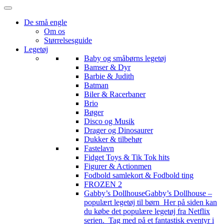
De små engle
Om os
Størrelsesguide
Legetøj
Baby og småbørns legetøj
Bamser & Dyr
Barbie & Judith
Batman
Biler & Racerbaner
Brio
Bøger
Disco og Musik
Drager og Dinosaurer
Dukker & tilbehør
Fastelavn
Fidget Toys & Tik Tok hits
Figurer & Actionmen
Fodbold samlekort & Fodbold ting
FROZEN 2
Gabby’s Dollhouse
Gabby’s Dollhouse –
populært legetøj til børn Her på siden kan
du købe det populære legetøj fra Netflix
serien. Tag med på et fantastisk eventyr i