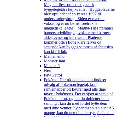
Magna-Tiles som er magnetisk
byggelegetøj i høj kvalitet . Byggepladerne
blev opfundet af en lærer i 1997 til
undervisningsbrug . Siden er mærket
vokset og er nu børns foretrukne
magnetiske legetøj . Magna-Tiles fremmer
barnets udvikling og vokser med barnets
alder, evner og interesser . Pladerne
kommer ofte i flotte klare farver og
sættende kan bygges sammen så fantasien
kan få frit løb.
Mamamemo
Monster Jam
Minecraft
Nerf
Paw Patrol
Pokémon
Her på siden kan du finde et
udvalg af Pokémon legetøj, kort,
samlemapper og figurer med alle dine
favorit Pokémons. Det er sjovt at samle på
Pokémon kort, og har du dubletter i din
samling , kan du med fordel bytte dem
med dine venner. Køber du en A4 eller A5
mappe, kan du nemt holde styr på alle dine