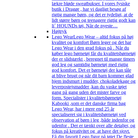
lækre bløde sweatbukser. I vores fysiske
butik i Dragør , har vi dagligt besøg af
rigtig mange børn, og det er tydeligt, at de
lidt større børn og teenagere rigtig godt kan
li´ HOUNDs tøj. Når de nyeste…
Højtryk
Lego Wear
Lego Wear – altid fokus på høj
kvalitet og komfort Børn leger og det har
Lego Wear i den grad fokus på . Når du
køber lego børnetøj får du kvalitetsbørnetøj
der er slidstærkt , beregnet til mange timers
god leg og samtidig børnetøj med rigtig
god komfort. Det er børnetøj der kan tåle
at blive brugt og når dit barn kommer glad
hjem indsmurt i mudder, chokoladekage og
leverpostejsmadder ,kan du vaske tøjet
gang på gang uden det mister farve og
form. Specialister i kvalitetsbørnetøj
Kabooki ,som er det danske firma bag
Lego Wear, har i mere end 25 år
specialiseret sig i kvalitetsbørnetøj ved
observation af børn i leg ,både indenfor og
udenfor . Der er tænkt over alle detaljer, og
fokus på kreativitet og at have det sjovt.
Få din favorit Lego figur på tøjet De fleste