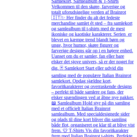
Samlekort, Samlealbum & T-Shirts
Velkommen til den skøre, farverige og
totalt uforudsigelige verden af Brainrot
🇮🇹✨ Her finder du alt det fedeste
merchandise samlet ét sted – fra samlekort
og samlealbum til t-shirts med de mest
ikoniske og kaotiske karakterer. Serien er
blevet en kæmpe trend blandt børn og
unge, hvor humor, skøre figurer og
farverige designs går op i en højere enhed.
Uanset om du er samler, fan eller bare
elsker det sjove univers, så er der noget for
dig. 🃏 Samlekort Start eller udvid din
samling med de populære Italian Brainrot
samlekort. Opdag sjældne kort,
favoritkarakterer og overraskende designs
– perfekt til både samlere og fans, der
elsker spændingen ved at åbne nye pakker.
📖 Samlealbum Hold styr på din samling
med et officielt Italian Brainrot
samlealbum. Med specialdesignede sider
og plads til dine kort bliver din samling
både flot, organiseret og klar til at blive vist
frem. 👕 T-Shirts Vis din favoritkarakter
frem med Italian Brainrot t-shirts. Perfekte