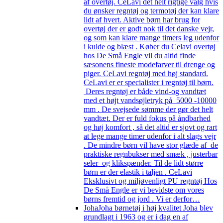
af overtøj. CeLavi det helt rigtige valg hvis
du ønsker regntøj og termotøj der kan klare
lidt af hvert. Aktive børn har brug for
overtøj der er godt nok til det danske vejr,
og som kan klare mange timers leg udenfor
i kulde og blæst . Køber du Celavi overtøj
hos De Små Engle vil du altid finde
sæsonens fineste modefarver til drenge og
piger. CeLavi regntøj med høj standard.
CeLavi er er specialister i regntøj til børn.
Deres regntøj er både vind-og vandtæt
med et højt vandsøjletryk på 5000 -10000
mm . De svejsede sømme der gør det helt
vandtæt. Der er fuld fokus på åndbarhed
og høj komfort , så det altid er sjovt og rart
at lege mange timer udenfor i alt slags vejr
. De mindre børn vil have stor glæde af de
praktiske regnbukser med smæk , justerbar
seler og klikspænder. Til de lidt større
børn er der elastik i taljen . CeLavi
Eksklusivt og miljøvenligt PU regntøj Hos
De Små Engle er vi bevidste om vores
børns fremtid og jord . Vi er derfor…
Joha
Joha børnetøj i høj kvalitet Joha blev
grundlagt i 1963 og er i dag en af