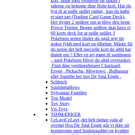
kort, sidde med vennerne og bladre i
siderne og betragte dine flotte kort. Har du
lyst til at spille spillet rigtigt, kan du købe
et start sæt (Trading Card Game Deck).
Her dyster 2 spillere om at blive den beste
Power Træner. Begge spillere skal have et
60 korts deck for at spille spillet. I
Pokémon serien finder du også seje tin
æsker fyldt med kort og tilbehør. Måske får
du netop det helt specielle kort du altid har
drømt om ? Eller en sej mønt til samlingen
– med Pokémon bliver du altid overrasket.
Find dine ynglingsfigurer Charizard,
Eevee , Pickachu, Mewtowo , Bulbasaur
eller Squirtle her hos De Små Engle .
Schleich
Squishmallows
Sylvanian Families
Top Model
Toy Story
Vn-Toys
TØJMÆRKER
CeLavi
CeLavi ,det helt rigtige valg af
overtøj Hos De Små Engle går vi ikke på
kompromis med funktionalitet og kvalitet