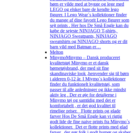
børn er vilde med at bygge og lege med
LEGO og elsker bare de kendte lego
figurer. I Lego Wear´s kollektioner finder
du mange af dine favorit Lego figurer som
sejt prints . Her hos De Små Engle kan du
købe de sejeste NINJAGO T-shirts,
NINJAGO Sweatpants, NINJAGO
sweatshirts og NINJAGO shorts og er dit
barn vild med Batman er…
Melton
Minymo
Minymo – Dansk produceret
kvalitetstøj Minymo er et dansk
børnetøjsbrand, der med sit fine
skandinaviske look ,henvender sig til børn
i alderen 0-12 år. I Miymo´s kollektioner
finder du funktionelt kvalitetstøj, som
passer til alle anledninger og ikke mindst
aktiv leg . Der er øje for detaljerne i
Minymo tøj og samtidig med det er
komfortabelt , er det god kvalitet til
rimelige priser. Flotte prints og glade
farver Hos De Små Engle kan vi rigtig
godt lide de fine naive prints fra Minymo´s
kollektioner. Det er flotte prints med glad
farver, der gør folk i godt humør og skaber