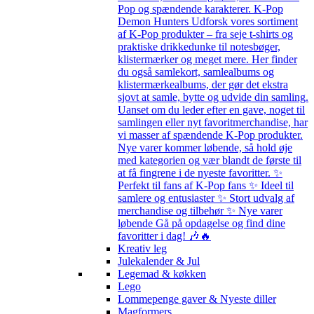
Pop og spændende karakterer. K-Pop
Demon Hunters Udforsk vores sortiment
af K-Pop produkter – fra seje t-shirts og
praktiske drikkedunke til notesbøger,
klistermærker og meget mere. Her finder
du også samlekort, samlealbums og
klistermærkealbums, der gør det ekstra
sjovt at samle, bytte og udvide din samling.
Uanset om du leder efter en gave, noget til
samlingen eller nyt favoritmerchandise, har
vi masser af spændende K-Pop produkter.
Nye varer kommer løbende, så hold øje
med kategorien og vær blandt de første til
at få fingrene i de nyeste favoritter. ✨
Perfekt til fans af K-Pop fans ✨ Ideel til
samlere og entusiaster ✨ Stort udvalg af
merchandise og tilbehør ✨ Nye varer
løbende Gå på opdagelse og find dine
favoritter i dag! 🎶🔥
Kreativ leg
Julekalender & Jul
Legemad & køkken
Lego
Lommepenge gaver & Nyeste diller
Magformers