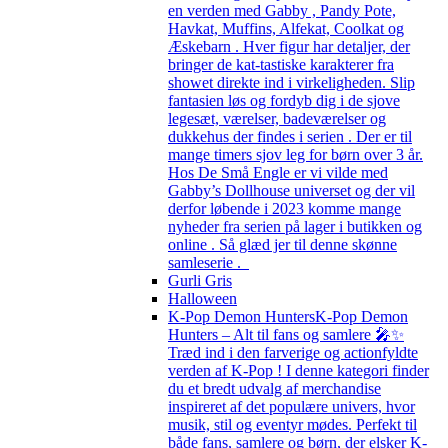
en verden med Gabby , Pandy Pote,
Havkat, Muffins, Alfekat, Coolkat og
Æskebarn . Hver figur har detaljer, der
bringer de kat-tastiske karakterer fra
showet direkte ind i virkeligheden. Slip
fantasien løs og fordyb dig i de sjove
legesæt, værelser, badeværelser og
dukkehus der findes i serien . Der er til
mange timers sjov leg for børn over 3 år.
Hos De Små Engle er vi vilde med
Gabby’s Dollhouse universet og der vil
derfor løbende i 2023 komme mange
nyheder fra serien på lager i butikken og
online . Så glæd jer til denne skønne
samleserie .
Gurli Gris
Halloween
K-Pop Demon Hunters
K-Pop Demon
Hunters – Alt til fans og samlere 🎤✨
Træd ind i den farverige og actionfyldte
verden af K-Pop ! I denne kategori finder
du et bredt udvalg af merchandise
inspireret af det populære univers, hvor
musik, stil og eventyr mødes. Perfekt til
både fans, samlere og børn, der elsker K-