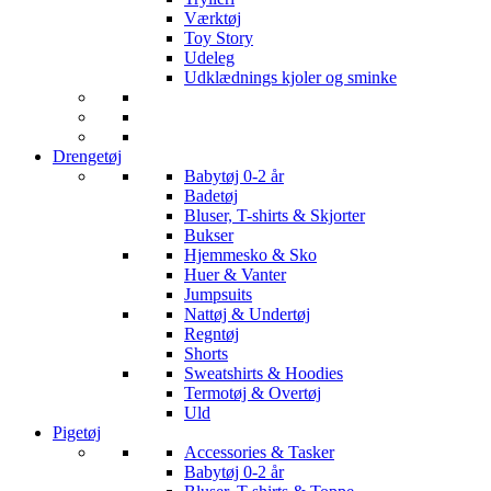
Værktøj
Toy Story
Udeleg
Udklædnings kjoler og sminke
Drengetøj
Babytøj 0-2 år
Badetøj
Bluser, T-shirts & Skjorter
Bukser
Hjemmesko & Sko
Huer & Vanter
Jumpsuits
Nattøj & Undertøj
Regntøj
Shorts
Sweatshirts & Hoodies
Termotøj & Overtøj
Uld
Pigetøj
Accessories & Tasker
Babytøj 0-2 år