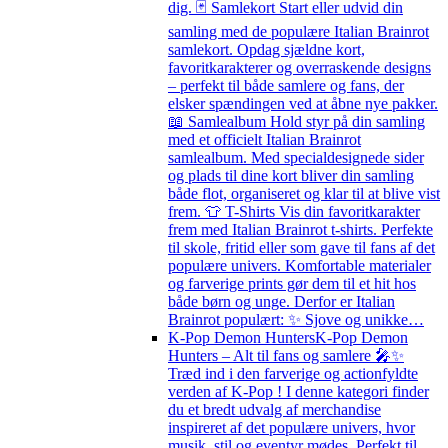
dig. 🃏 Samlekort Start eller udvid din
samling med de populære Italian Brainrot
samlekort. Opdag sjældne kort,
favoritkarakterer og overraskende designs
– perfekt til både samlere og fans, der
elsker spændingen ved at åbne nye pakker.
📖 Samlealbum Hold styr på din samling
med et officielt Italian Brainrot
samlealbum. Med specialdesignede sider
og plads til dine kort bliver din samling
både flot, organiseret og klar til at blive vist
frem. 👕 T-Shirts Vis din favoritkarakter
frem med Italian Brainrot t-shirts. Perfekte
til skole, fritid eller som gave til fans af det
populære univers. Komfortable materialer
og farverige prints gør dem til et hit hos
både børn og unge. Derfor er Italian
Brainrot populært: ✨ Sjove og unikke…
K-Pop Demon Hunters
K-Pop Demon
Hunters – Alt til fans og samlere 🎤✨
Træd ind i den farverige og actionfyldte
verden af K-Pop ! I denne kategori finder
du et bredt udvalg af merchandise
inspireret af det populære univers, hvor
musik, stil og eventyr mødes. Perfekt til