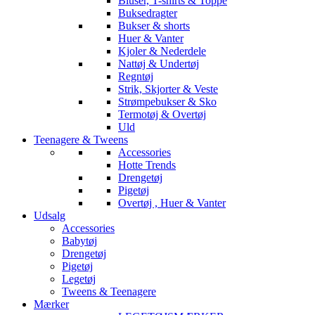
Bluser, T-shirts & Toppe
Buksedragter
Bukser & shorts
Huer & Vanter
Kjoler & Nederdele
Nattøj & Undertøj
Regntøj
Strik, Skjorter & Veste
Strømpebukser & Sko
Termotøj & Overtøj
Uld
Teenagere & Tweens
Accessories
Hotte Trends
Drengetøj
Pigetøj
Overtøj , Huer & Vanter
Udsalg
Accessories
Babytøj
Drengetøj
Pigetøj
Legetøj
Tweens & Teenagere
Mærker