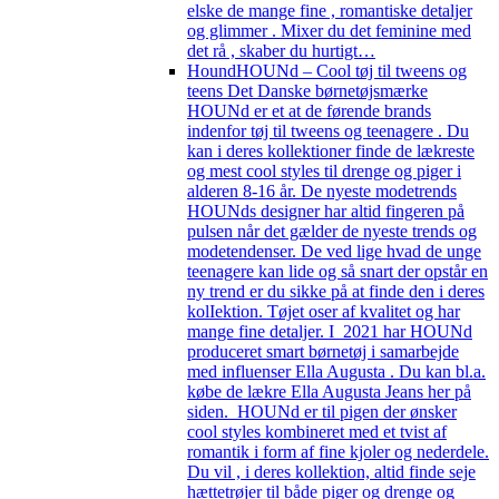
elske de mange fine , romantiske detaljer
og glimmer . Mixer du det feminine med
det rå , skaber du hurtigt…
Hound
HOUNd – Cool tøj til tweens og
teens Det Danske børnetøjsmærke
HOUNd er et at de førende brands
indenfor tøj til tweens og teenagere . Du
kan i deres kollektioner finde de lækreste
og mest cool styles til drenge og piger i
alderen 8-16 år. De nyeste modetrends
HOUNds designer har altid fingeren på
pulsen når det gælder de nyeste trends og
modetendenser. De ved lige hvad de unge
teenagere kan lide og så snart der opstår en
ny trend er du sikke på at finde den i deres
kolIektion. Tøjet oser af kvalitet og har
mange fine detaljer. I 2021 har HOUNd
produceret smart børnetøj i samarbejde
med influenser Ella Augusta . Du kan bl.a.
købe de lækre Ella Augusta Jeans her på
siden. HOUNd er til pigen der ønsker
cool styles kombineret med et tvist af
romantik i form af fine kjoler og nederdele.
Du vil , i deres kollektion, altid finde seje
hættetrøjer til både piger og drenge og