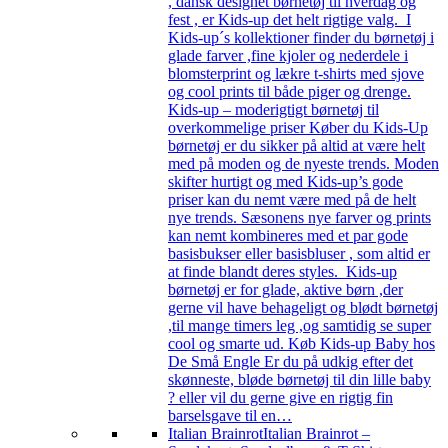
, dansk designet børnetøj til hverdag og
fest , er Kids-up det helt rigtige valg. I
Kids-up´s kollektioner finder du børnetøj i
glade farver ,fine kjoler og nederdele i
blomsterprint og lækre t-shirts med sjove
og cool prints til både piger og drenge.
Kids-up – moderigtigt børnetøj til
overkommelige priser Køber du Kids-Up
børnetøj er du sikker på altid at være helt
med på moden og de nyeste trends. Moden
skifter hurtigt og med Kids-up’s gode
priser kan du nemt være med på de helt
nye trends. Sæsonens nye farver og prints
kan nemt kombineres med et par gode
basisbukser eller basisbluser , som altid er
at finde blandt deres styles. Kids-up
børnetøj er for glade, aktive børn ,der
gerne vil have behageligt og blødt børnetøj
,til mange timers leg ,og samtidig se super
cool og smarte ud. Køb Kids-up Baby hos
De Små Engle Er du på udkig efter det
skønneste, bløde børnetøj til din lille baby
? eller vil du gerne give en rigtig fin
barselsgave til en…
Italian Brainrot
Italian Brainrot –