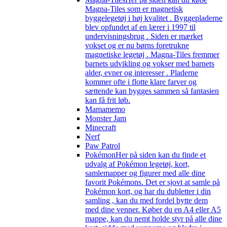
Magna-Tiles som er magnetisk
byggelegetøj i høj kvalitet . Byggepladerne
blev opfundet af en lærer i 1997 til
undervisningsbrug . Siden er mærket
vokset og er nu børns foretrukne
magnetiske legetøj . Magna-Tiles fremmer
barnets udvikling og vokser med barnets
alder, evner og interesser . Pladerne
kommer ofte i flotte klare farver og
sættende kan bygges sammen så fantasien
kan få frit løb.
Mamamemo
Monster Jam
Minecraft
Nerf
Paw Patrol
Pokémon
Her på siden kan du finde et
udvalg af Pokémon legetøj, kort,
samlemapper og figurer med alle dine
favorit Pokémons. Det er sjovt at samle på
Pokémon kort, og har du dubletter i din
samling , kan du med fordel bytte dem
med dine venner. Køber du en A4 eller A5
mappe, kan du nemt holde styr på alle dine