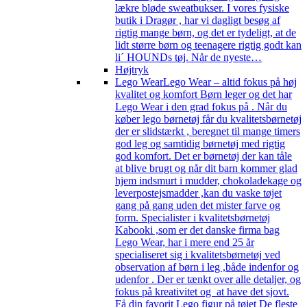
lækre bløde sweatbukser. I vores fysiske
butik i Dragør , har vi dagligt besøg af
rigtig mange børn, og det er tydeligt, at de
lidt større børn og teenagere rigtig godt kan
li´ HOUNDs tøj. Når de nyeste…
Højtryk
Lego Wear
Lego Wear – altid fokus på høj
kvalitet og komfort Børn leger og det har
Lego Wear i den grad fokus på . Når du
køber lego børnetøj får du kvalitetsbørnetøj
der er slidstærkt , beregnet til mange timers
god leg og samtidig børnetøj med rigtig
god komfort. Det er børnetøj der kan tåle
at blive brugt og når dit barn kommer glad
hjem indsmurt i mudder, chokoladekage og
leverpostejsmadder ,kan du vaske tøjet
gang på gang uden det mister farve og
form. Specialister i kvalitetsbørnetøj
Kabooki ,som er det danske firma bag
Lego Wear, har i mere end 25 år
specialiseret sig i kvalitetsbørnetøj ved
observation af børn i leg ,både indenfor og
udenfor . Der er tænkt over alle detaljer, og
fokus på kreativitet og at have det sjovt.
Få din favorit Lego figur på tøjet De fleste