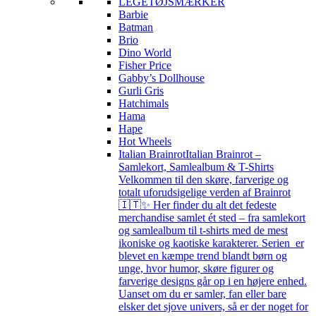
LEGETØJSMÆRKER
Barbie
Batman
Brio
Dino World
Fisher Price
Gabby’s Dollhouse
Gurli Gris
Hatchimals
Hama
Hape
Hot Wheels
Italian Brainrot
Italian Brainrot –
Samlekort, Samlealbum & T-Shirts
Velkommen til den skøre, farverige og
totalt uforudsigelige verden af Brainrot
🇮🇹✨ Her finder du alt det fedeste
merchandise samlet ét sted – fra samlekort
og samlealbum til t-shirts med de mest
ikoniske og kaotiske karakterer. Serien er
blevet en kæmpe trend blandt børn og
unge, hvor humor, skøre figurer og
farverige designs går op i en højere enhed.
Uanset om du er samler, fan eller bare
elsker det sjove univers, så er der noget for