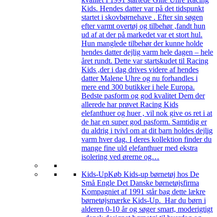
Kids. Hendes datter var på det tidspunkt
startet i skovbørnehave . Efter sin søgen
efter varmt overtøj og tilbehør ,fandt hun
ud af at der på markedet var et stort hul.
Hun manglede tilbehør der kunne holde
hendes datter dejlig varm hele dagen – hele
året rundt. Dette var startskudet til Racing
Kids ,der i dag drives videre af hendes
datter Malene Uhre og nu forhandles i
mere end 300 butikker i hele Europa.
Bedste pasform og god kvalitet Dem der
allerede har prøvet Racing Kids
elefanthuer og huer , vil nok give os ret i at
de har en super god pasform. Samtidig er
du aldrig i tvivl om at dit barn holdes dejlig
varm hver dag. I deres kollektion finder du
mange fine uld elefanthuer med ekstra
isolering ved ørerne og…
Kids-Up
Køb Kids-up børnetøj hos De
Små Engle Det Danske børnetøjsfirma
Kompagniet af 1991 står bag dette lækre
børnetøjsmærke Kids-Up. Har du børn i
alderen 0-10 år og søger smart, moderigtigt