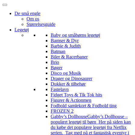
De små engle
Om os
Størrelsesguide
Legetøj
Baby og småbørns legetøj
Bamser & Dyr
Barbie & Judith
Batman
Biler & Racerbaner
Brio
Bøger
Disco og Musik
Drager og Dinosaurer
Dukker & tilbehør
Fastelavn
Fidget Toys & Tik Tok hits
Figurer & Actionmen
Fodbold samlekort & Fodbold ting
FROZEN 2
Gabby’s Dollhouse
Gabby’s Dollhouse –
populært legetøj til børn Her på siden kan
du købe det populære legetøj fra Netflix
serien. Tag med på et fantastisk eventyr i