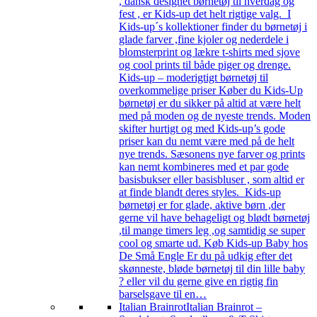
, dansk designet børnetøj til hverdag og
fest , er Kids-up det helt rigtige valg. I
Kids-up´s kollektioner finder du børnetøj i
glade farver ,fine kjoler og nederdele i
blomsterprint og lækre t-shirts med sjove
og cool prints til både piger og drenge.
Kids-up – moderigtigt børnetøj til
overkommelige priser Køber du Kids-Up
børnetøj er du sikker på altid at være helt
med på moden og de nyeste trends. Moden
skifter hurtigt og med Kids-up’s gode
priser kan du nemt være med på de helt
nye trends. Sæsonens nye farver og prints
kan nemt kombineres med et par gode
basisbukser eller basisbluser , som altid er
at finde blandt deres styles. Kids-up
børnetøj er for glade, aktive børn ,der
gerne vil have behageligt og blødt børnetøj
,til mange timers leg ,og samtidig se super
cool og smarte ud. Køb Kids-up Baby hos
De Små Engle Er du på udkig efter det
skønneste, bløde børnetøj til din lille baby
? eller vil du gerne give en rigtig fin
barselsgave til en…
Italian Brainrot
Italian Brainrot –