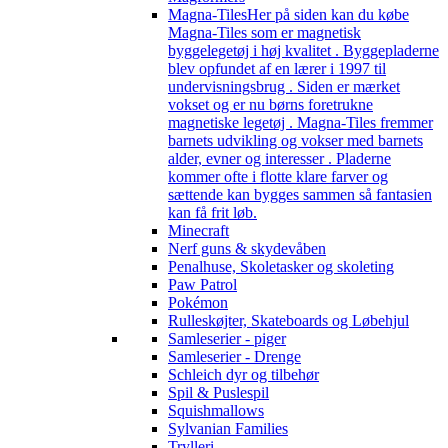
Magna-Tiles
Her på siden kan du købe
Magna-Tiles som er magnetisk
byggelegetøj i høj kvalitet . Byggepladerne
blev opfundet af en lærer i 1997 til
undervisningsbrug . Siden er mærket
vokset og er nu børns foretrukne
magnetiske legetøj . Magna-Tiles fremmer
barnets udvikling og vokser med barnets
alder, evner og interesser . Pladerne
kommer ofte i flotte klare farver og
sættende kan bygges sammen så fantasien
kan få frit løb.
Minecraft
Nerf guns & skydevåben
Penalhuse, Skoletasker og skoleting
Paw Patrol
Pokémon
Rulleskøjter, Skateboards og Løbehjul
Samleserier - piger
Samleserier - Drenge
Schleich dyr og tilbehør
Spil & Puslespil
Squishmallows
Sylvanian Families
Trylleri