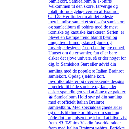
Samlekort, Samlealbum & T-Shirts
Velkommen til den skøre, farverige og
totalt uforudsigelige verden af Brainrot
🇮🇹✨ Her finder du alt det fedeste
merchandise samlet ét sted – fra samlekort
og samlealbum til t-shirts med de mest
ikoniske og kaotiske karakterer. Serien er
blevet en kæmpe trend blandt børn og
unge, hvor humor, skøre figurer og
farverige designs går op i en højere enhed.
Uanset om du er samler, fan eller bare
elsker det sjove univers, så er der noget for
dig. 🃏 Samlekort Start eller udvid din
samling med de populære Italian Brainrot
samlekort. Opdag sjældne kort,
favoritkarakterer og overraskende designs
– perfekt til både samlere og fans, der
elsker spændingen ved at åbne nye pakker.
📖 Samlealbum Hold styr på din samling
med et officielt Italian Brainrot
samlealbum. Med specialdesignede sider
og plads til dine kort bliver din samling
både flot, organiseret og klar til at blive vist
frem. 👕 T-Shirts Vis din favoritkarakter
frem med Italian Brainrot t-shirts. Perfekte