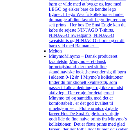
børn er vilde med at bygge og lege med
LEGO og elsker bare de kendte lego
figurer. I Lego Wear´s kollektioner finder
du mange af dine favorit Lego figurer som
sejt prints . Her hos De Små Engle kan du
købe de sejeste NINJAGO T-shirts,
NINJAGO Sweatpants, NINJAGO
sweatshirts og NINJAGO shorts og er dit
barn vild med Batman er…
Melton
Minymo
Minymo – Dansk produceret
kvalitetstøj Minymo er et dansk
børnetøjsbrand, der med sit fine
skandinaviske look ,henvender sig til børn
i alderen 0-12 år. I Miymo´s kollektioner
finder du funktionelt kvalitetstøj, som
passer til alle anledninger og ikke mindst
aktiv leg . Der er øje for detaljerne i
Minymo tøj og samtidig med det er
komfortabelt , er det god kvalitet til
rimelige priser. Flotte prints og glade
farver Hos De Små Engle kan vi rigtig
godt lide de fine naive prints fra Minymo´s
kollektioner. Det er flotte prints med glad
farver, der gør folk i godt humør og skaber