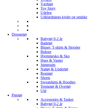
Værktøj
Toy Story
Udeleg
Udklædnings kjoler og sminke
Drengetøj
Babytøj 0-2 år
Badetøj
Bluser, T-shirts & Skjorter
Bukser
Hjemmesko & Sko
Huer & Vanter
Jumpsuits
Nattøj & Undertøj
Regntøj
Shorts
Sweatshirts & Hoodies
Termotøj & Overtøj
Uld
Pigetøj
Accessories & Tasker
Babytøj 0-2 år