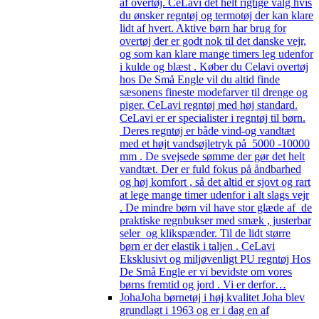
af overtøj. CeLavi det helt rigtige valg hvis
du ønsker regntøj og termotøj der kan klare
lidt af hvert. Aktive børn har brug for
overtøj der er godt nok til det danske vejr,
og som kan klare mange timers leg udenfor
i kulde og blæst . Køber du Celavi overtøj
hos De Små Engle vil du altid finde
sæsonens fineste modefarver til drenge og
piger. CeLavi regntøj med høj standard.
CeLavi er er specialister i regntøj til børn.
Deres regntøj er både vind-og vandtæt
med et højt vandsøjletryk på 5000 -10000
mm . De svejsede sømme der gør det helt
vandtæt. Der er fuld fokus på åndbarhed
og høj komfort , så det altid er sjovt og rart
at lege mange timer udenfor i alt slags vejr
. De mindre børn vil have stor glæde af de
praktiske regnbukser med smæk , justerbar
seler og klikspænder. Til de lidt større
børn er der elastik i taljen . CeLavi
Eksklusivt og miljøvenligt PU regntøj Hos
De Små Engle er vi bevidste om vores
børns fremtid og jord . Vi er derfor…
Joha
Joha børnetøj i høj kvalitet Joha blev
grundlagt i 1963 og er i dag en af