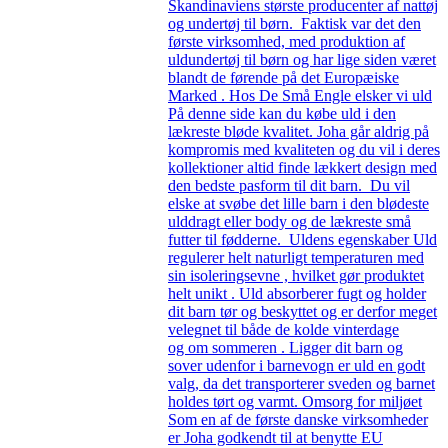
Skandinaviens største producenter af nattøj
og undertøj til børn. Faktisk var det den
første virksomhed, med produktion af
uldundertøj til børn og har lige siden været
blandt de førende på det Europæiske
Marked . Hos De Små Engle elsker vi uld
På denne side kan du købe uld i den
lækreste bløde kvalitet. Joha går aldrig på
kompromis med kvaliteten og du vil i deres
kollektioner altid finde lækkert design med
den bedste pasform til dit barn. Du vil
elske at svøbe det lille barn i den blødeste
ulddragt eller body og de lækreste små
futter til fødderne. Uldens egenskaber Uld
regulerer helt naturligt temperaturen med
sin isoleringsevne , hvilket gør produktet
helt unikt . Uld absorberer fugt og holder
dit barn tør og beskyttet og er derfor meget
velegnet til både de kolde vinterdage
og om sommeren . Ligger dit barn og
sover udenfor i barnevogn er uld en godt
valg, da det transporterer sveden og barnet
holdes tørt og varmt. Omsorg for miljøet
Som en af de første danske virksomheder
er Joha godkendt til at benytte EU