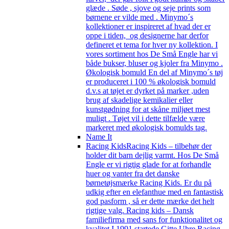
glæde . Søde , sjove og seje prints som
børnene er vilde med . Minymo´s
kollektioner er inspireret af hvad der er
oppe i tiden, og designerne har derfor
defineret et tema for hver ny kollektion. I
vores sortiment hos De Små Engle har vi
både bukser, bluser og kjoler fra Minymo .
Økologisk bomuld En del af Minymo´s tøj
er produceret i 100 % økologisk bomuld
d.v.s at tøjet er dyrket på marker ,uden
brug af skadelige kemikalier eller
kunstgødning for at skåne miljøet mest
muligt . Tøjet vil i dette tilfælde være
markeret med økologisk bomulds tag.
Name It
Racing Kids
Racing Kids – tilbehør der
holder dit barn dejlig varmt. Hos De Små
Engle er vi rigtig glade for at forhandle
huer og vanter fra det danske
børnetøjsmærke Racing Kids. Er du på
udkig efter en elefanthue med en fantastisk
god pasform , så er dette mærke det helt
rigtige valg. Racing kids – Dansk
familiefirma med sans for funktionalitet og
kvalitet I 1991 startede Gitte Uhre Racing