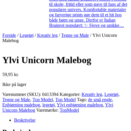
til skole, fritid eller som gave til fans af det
populære univers. Komfortable materialer
og farverige prints gør dem til et hit hos
både børn og unge. Derfor er Italian
Brainrot populært: ✨ Sjove og unikke…
Forside
/
Legetøj
/
Kreativ leg
/
Tegne og Male
/ Ylvi Unicorn
Malebog
Ylvi Unicorn Malebog
59,95
kr.
Ikke på lager
Varenummer (SKU):
0413394
Kategorier:
Kreativ leg
,
Legetøj
,
Tegne og Male
,
Top Model
,
Top Model
Tags:
de små engle
,
Enhjørning malebog
,
legetøj
,
Ylvi enhjørning malebog
,
Ylvi
Unicorn Malebog
Varemærke:
TopModel
Beskrivelse