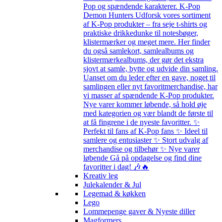
Pop og spændende karakterer. K-Pop
Demon Hunters Udforsk vores sortiment
af K-Pop produkter – fra seje t-shirts og
praktiske drikkedunke til notesbøger,
klistermærker og meget mere. Her finder
du også samlekort, samlealbums og
klistermærkealbums, der gør det ekstra
sjovt at samle, bytte og udvide din samling.
Uanset om du leder efter en gave, noget til
samlingen eller nyt favoritmerchandise, har
vi masser af spændende K-Pop produkter.
Nye varer kommer løbende, så hold øje
med kategorien og vær blandt de første til
at få fingrene i de nyeste favoritter. ✨
Perfekt til fans af K-Pop fans ✨ Ideel til
samlere og entusiaster ✨ Stort udvalg af
merchandise og tilbehør ✨ Nye varer
løbende Gå på opdagelse og find dine
favoritter i dag! 🎶🔥
Kreativ leg
Julekalender & Jul
Legemad & køkken
Lego
Lommepenge gaver & Nyeste diller
Magformers