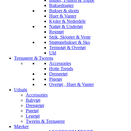
Bluser, T-shirts & Toppe
Buksedragter
Bukser & shorts
Huer & Vanter
Kjoler & Nederdele
Nattøj & Undertøj
Regntøj
Strik, Skjorter & Veste
Strømpebukser & Sko
Termotøj & Overtøj
Uld
Teenagere & Tweens
Accessories
Hotte Trends
Drengetøj
Pigetøj
Overtøj , Huer & Vanter
Udsalg
Accessories
Babytøj
Drengetøj
Pigetøj
Legetøj
Tweens & Teenagere
Mærker