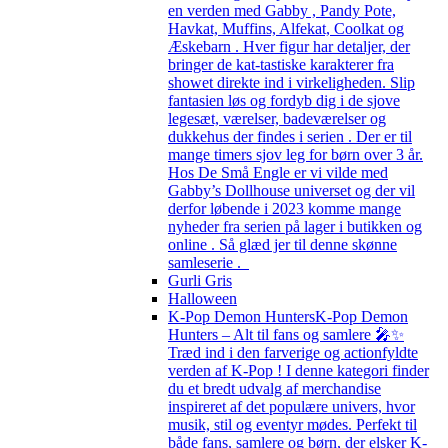
en verden med Gabby , Pandy Pote,
Havkat, Muffins, Alfekat, Coolkat og
Æskebarn . Hver figur har detaljer, der
bringer de kat-tastiske karakterer fra
showet direkte ind i virkeligheden. Slip
fantasien løs og fordyb dig i de sjove
legesæt, værelser, badeværelser og
dukkehus der findes i serien . Der er til
mange timers sjov leg for børn over 3 år.
Hos De Små Engle er vi vilde med
Gabby’s Dollhouse universet og der vil
derfor løbende i 2023 komme mange
nyheder fra serien på lager i butikken og
online . Så glæd jer til denne skønne
samleserie .
Gurli Gris
Halloween
K-Pop Demon Hunters
K-Pop Demon
Hunters – Alt til fans og samlere 🎤✨
Træd ind i den farverige og actionfyldte
verden af K-Pop ! I denne kategori finder
du et bredt udvalg af merchandise
inspireret af det populære univers, hvor
musik, stil og eventyr mødes. Perfekt til
både fans, samlere og børn, der elsker K-