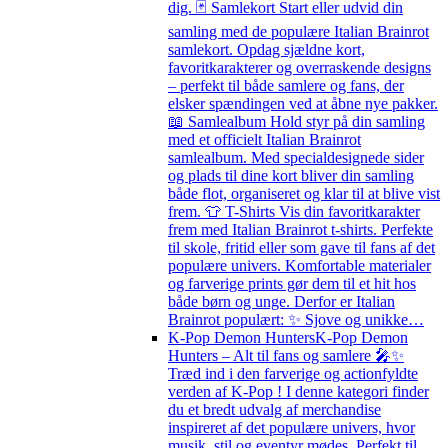
dig. 🃏 Samlekort Start eller udvid din
samling med de populære Italian Brainrot
samlekort. Opdag sjældne kort,
favoritkarakterer og overraskende designs
– perfekt til både samlere og fans, der
elsker spændingen ved at åbne nye pakker.
📖 Samlealbum Hold styr på din samling
med et officielt Italian Brainrot
samlealbum. Med specialdesignede sider
og plads til dine kort bliver din samling
både flot, organiseret og klar til at blive vist
frem. 👕 T-Shirts Vis din favoritkarakter
frem med Italian Brainrot t-shirts. Perfekte
til skole, fritid eller som gave til fans af det
populære univers. Komfortable materialer
og farverige prints gør dem til et hit hos
både børn og unge. Derfor er Italian
Brainrot populært: ✨ Sjove og unikke…
K-Pop Demon Hunters
K-Pop Demon
Hunters – Alt til fans og samlere 🎤✨
Træd ind i den farverige og actionfyldte
verden af K-Pop ! I denne kategori finder
du et bredt udvalg af merchandise
inspireret af det populære univers, hvor
musik, stil og eventyr mødes. Perfekt til