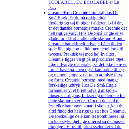
ECOLABEL . EU ECOLABEL er Eu
´s…
Creamie
Køb Creamie børnetøj hos De
Små Engle Er du på udkig efter
moderigtigt tøj til piger i alderen 1-14 år ,
er det danske børnetøjs mærke Creamie det
helt rigtige valg. Hos De Små Engle er vi
glade for at forhandle dette skønne Brand.
Creamie har et bredt udvalg ,både til den
søde lille pige og et lidt mere cool look til
tweens. Praktisk tøj med høj kvalitet .
Creamie ligger vægt på at producere tøjet i
nøje udvalgte materialer, så det ikke bare er
rart at have på ,men også kan holde til leg
og mange gange vask uden at miste farve
og form. Creamie børnetøj med mange
forskellige udtryk Hos De Små Engle
forhandler vi et bredt udvalg af kjoler,
bluser, Cardigans, bukser og nederdele fra
dette skønne mærke . Om du du skal til
fest eller bare være smart i skolen ,kan du
altid finde det helt rigtige sæt hos Creamie.
De forskellige dele kan let kombineres ,så
du kan style tøjet lige præcist så det passer
din pige . Er du til prinsesselooket vil du