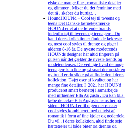
elske de mange fine , romantiske detaljer
og glimmer . Mixer du det feminine med
det rå , skaber du hurtigt…
Hound
HOUNd – Cool tøj til tweens og
teens Det Danske børnetøjsmærke
HOUNd er et at de førende brands
indenfor tøj til tweens og teenagere . Du
kan i deres kollektioner finde de lækreste
og mest cool styles til drenge og piger i
alderen 8-16 år. De nyeste modetrends
HOUNds designer har altid fingeren på
pulsen når det gælder de nyeste trends og
modetendenser. De ved lige hvad de unge
teenagere kan lide og så snart der opstår en
ny trend er du sikke på at finde den i deres
kolIektion. Tøjet oser af kvalitet og har
mange fine detaljer. I 2021 har HOUNd
produceret smart børnetøj i samarbejde
med influenser Ella Augusta . Du kan bl.a.
købe de lækre Ella Augusta Jeans her på
siden. HOUNd er til pigen der ønsker
cool styles kombineret med et tvist af
romantik i form af fine kjoler og nederdele.
Du vil , i deres kollektion, altid finde seje
hættetrøjer til både piger og drenge og