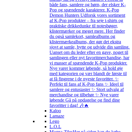
både fans, samlere og børn, der elsker K-
Pop og spændende karakterer. K-Pop
Demon Hunters Udforsk vores sortiment
af K-Pop produkter – fra seje t-shirts og
praktiske drikkedunke til notesbøger,
klistermærker og meget mere. Her finder
du også samlekort, samlealbums og
klistermærkealbums, der gør det ekstra
sjovt at samle, bytte og udvide din samling.
Uanset om du leder efter en gave, noget til
samlingen eller nyt favoritmerchandise, har
vi masser af spændende K-Pop produkter.
Nye varer kommer løbende, så hold øje
med kategorien og vær blandt de første til
at få fingrene i de nyeste favoritter. ✨
Perfekt til fans af K-Pop fans ✨ Ideel til
samlere og entusiaster ✨ Stort udvalg af
merchandise og tilbehør ✨ Nye varer
løbende Gå på opdagelse og find dine
favoritter i dag! 🎶🔥
Kaloo
Lamaze
Lego
L.O.L
Magna-Tiles
Her på siden kan du købe