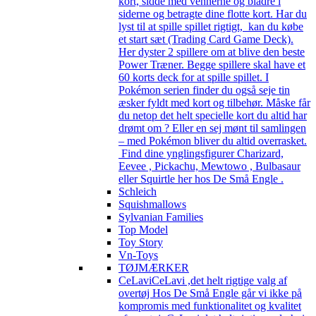
kort, sidde med vennerne og bladre i
siderne og betragte dine flotte kort. Har du
lyst til at spille spillet rigtigt, kan du købe
et start sæt (Trading Card Game Deck).
Her dyster 2 spillere om at blive den beste
Power Træner. Begge spillere skal have et
60 korts deck for at spille spillet. I
Pokémon serien finder du også seje tin
æsker fyldt med kort og tilbehør. Måske får
du netop det helt specielle kort du altid har
drømt om ? Eller en sej mønt til samlingen
– med Pokémon bliver du altid overrasket.
Find dine ynglingsfigurer Charizard,
Eevee , Pickachu, Mewtowo , Bulbasaur
eller Squirtle her hos De Små Engle .
Schleich
Squishmallows
Sylvanian Families
Top Model
Toy Story
Vn-Toys
TØJMÆRKER
CeLavi
CeLavi ,det helt rigtige valg af
overtøj Hos De Små Engle går vi ikke på
kompromis med funktionalitet og kvalitet