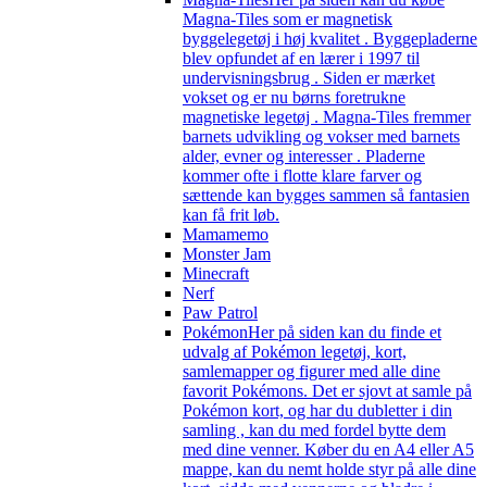
Magna-Tiles som er magnetisk
byggelegetøj i høj kvalitet . Byggepladerne
blev opfundet af en lærer i 1997 til
undervisningsbrug . Siden er mærket
vokset og er nu børns foretrukne
magnetiske legetøj . Magna-Tiles fremmer
barnets udvikling og vokser med barnets
alder, evner og interesser . Pladerne
kommer ofte i flotte klare farver og
sættende kan bygges sammen så fantasien
kan få frit løb.
Mamamemo
Monster Jam
Minecraft
Nerf
Paw Patrol
Pokémon
Her på siden kan du finde et
udvalg af Pokémon legetøj, kort,
samlemapper og figurer med alle dine
favorit Pokémons. Det er sjovt at samle på
Pokémon kort, og har du dubletter i din
samling , kan du med fordel bytte dem
med dine venner. Køber du en A4 eller A5
mappe, kan du nemt holde styr på alle dine