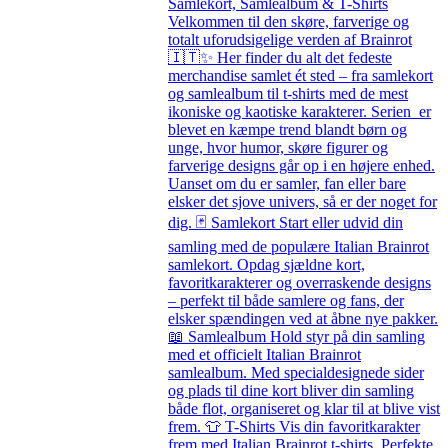
Samlekort, Samlealbum & T-Shirts
Velkommen til den skøre, farverige og
totalt uforudsigelige verden af Brainrot
🇮🇹✨ Her finder du alt det fedeste
merchandise samlet ét sted – fra samlekort
og samlealbum til t-shirts med de mest
ikoniske og kaotiske karakterer. Serien er
blevet en kæmpe trend blandt børn og
unge, hvor humor, skøre figurer og
farverige designs går op i en højere enhed.
Uanset om du er samler, fan eller bare
elsker det sjove univers, så er der noget for
dig. 🃏 Samlekort Start eller udvid din
samling med de populære Italian Brainrot
samlekort. Opdag sjældne kort,
favoritkarakterer og overraskende designs
– perfekt til både samlere og fans, der
elsker spændingen ved at åbne nye pakker.
📖 Samlealbum Hold styr på din samling
med et officielt Italian Brainrot
samlealbum. Med specialdesignede sider
og plads til dine kort bliver din samling
både flot, organiseret og klar til at blive vist
frem. 👕 T-Shirts Vis din favoritkarakter
frem med Italian Brainrot t-shirts. Perfekte