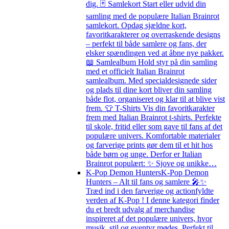
dig. 🃏 Samlekort Start eller udvid din
samling med de populære Italian Brainrot
samlekort. Opdag sjældne kort,
favoritkarakterer og overraskende designs
– perfekt til både samlere og fans, der
elsker spændingen ved at åbne nye pakker.
📖 Samlealbum Hold styr på din samling
med et officielt Italian Brainrot
samlealbum. Med specialdesignede sider
og plads til dine kort bliver din samling
både flot, organiseret og klar til at blive vist
frem. 👕 T-Shirts Vis din favoritkarakter
frem med Italian Brainrot t-shirts. Perfekte
til skole, fritid eller som gave til fans af det
populære univers. Komfortable materialer
og farverige prints gør dem til et hit hos
både børn og unge. Derfor er Italian
Brainrot populært: ✨ Sjove og unikke…
K-Pop Demon Hunters
K-Pop Demon
Hunters – Alt til fans og samlere 🎤✨
Træd ind i den farverige og actionfyldte
verden af K-Pop ! I denne kategori finder
du et bredt udvalg af merchandise
inspireret af det populære univers, hvor
musik, stil og eventyr mødes. Perfekt til