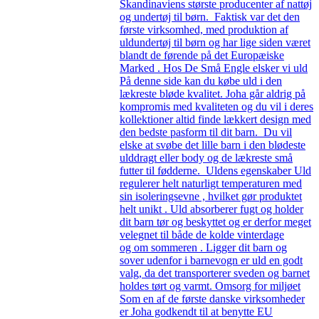
Skandinaviens største producenter af nattøj
og undertøj til børn. Faktisk var det den
første virksomhed, med produktion af
uldundertøj til børn og har lige siden været
blandt de førende på det Europæiske
Marked . Hos De Små Engle elsker vi uld
På denne side kan du købe uld i den
lækreste bløde kvalitet. Joha går aldrig på
kompromis med kvaliteten og du vil i deres
kollektioner altid finde lækkert design med
den bedste pasform til dit barn. Du vil
elske at svøbe det lille barn i den blødeste
ulddragt eller body og de lækreste små
futter til fødderne. Uldens egenskaber Uld
regulerer helt naturligt temperaturen med
sin isoleringsevne , hvilket gør produktet
helt unikt . Uld absorberer fugt og holder
dit barn tør og beskyttet og er derfor meget
velegnet til både de kolde vinterdage
og om sommeren . Ligger dit barn og
sover udenfor i barnevogn er uld en godt
valg, da det transporterer sveden og barnet
holdes tørt og varmt. Omsorg for miljøet
Som en af de første danske virksomheder
er Joha godkendt til at benytte EU