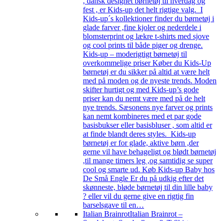
, dansk designet børnetøj til hverdag og
fest , er Kids-up det helt rigtige valg. I
Kids-up´s kollektioner finder du børnetøj i
glade farver ,fine kjoler og nederdele i
blomsterprint og lækre t-shirts med sjove
og cool prints til både piger og drenge.
Kids-up – moderigtigt børnetøj til
overkommelige priser Køber du Kids-Up
børnetøj er du sikker på altid at være helt
med på moden og de nyeste trends. Moden
skifter hurtigt og med Kids-up’s gode
priser kan du nemt være med på de helt
nye trends. Sæsonens nye farver og prints
kan nemt kombineres med et par gode
basisbukser eller basisbluser , som altid er
at finde blandt deres styles. Kids-up
børnetøj er for glade, aktive børn ,der
gerne vil have behageligt og blødt børnetøj
,til mange timers leg ,og samtidig se super
cool og smarte ud. Køb Kids-up Baby hos
De Små Engle Er du på udkig efter det
skønneste, bløde børnetøj til din lille baby
? eller vil du gerne give en rigtig fin
barselsgave til en…
Italian Brainrot
Italian Brainrot –