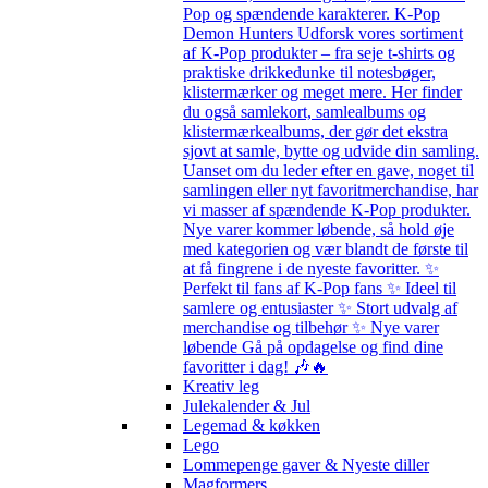
Pop og spændende karakterer. K-Pop
Demon Hunters Udforsk vores sortiment
af K-Pop produkter – fra seje t-shirts og
praktiske drikkedunke til notesbøger,
klistermærker og meget mere. Her finder
du også samlekort, samlealbums og
klistermærkealbums, der gør det ekstra
sjovt at samle, bytte og udvide din samling.
Uanset om du leder efter en gave, noget til
samlingen eller nyt favoritmerchandise, har
vi masser af spændende K-Pop produkter.
Nye varer kommer løbende, så hold øje
med kategorien og vær blandt de første til
at få fingrene i de nyeste favoritter. ✨
Perfekt til fans af K-Pop fans ✨ Ideel til
samlere og entusiaster ✨ Stort udvalg af
merchandise og tilbehør ✨ Nye varer
løbende Gå på opdagelse og find dine
favoritter i dag! 🎶🔥
Kreativ leg
Julekalender & Jul
Legemad & køkken
Lego
Lommepenge gaver & Nyeste diller
Magformers