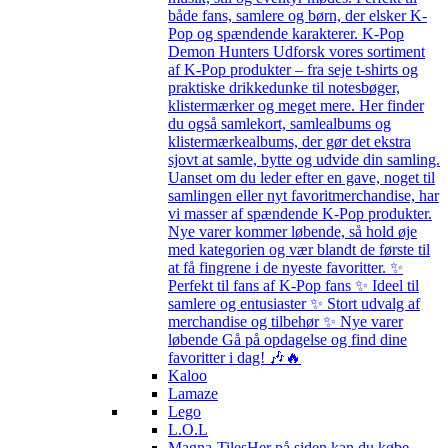
både fans, samlere og børn, der elsker K-
Pop og spændende karakterer. K-Pop
Demon Hunters Udforsk vores sortiment
af K-Pop produkter – fra seje t-shirts og
praktiske drikkedunke til notesbøger,
klistermærker og meget mere. Her finder
du også samlekort, samlealbums og
klistermærkealbums, der gør det ekstra
sjovt at samle, bytte og udvide din samling.
Uanset om du leder efter en gave, noget til
samlingen eller nyt favoritmerchandise, har
vi masser af spændende K-Pop produkter.
Nye varer kommer løbende, så hold øje
med kategorien og vær blandt de første til
at få fingrene i de nyeste favoritter. ✨
Perfekt til fans af K-Pop fans ✨ Ideel til
samlere og entusiaster ✨ Stort udvalg af
merchandise og tilbehør ✨ Nye varer
løbende Gå på opdagelse og find dine
favoritter i dag! 🎶🔥
Kaloo
Lamaze
Lego
L.O.L
Magna-Tiles
Her på siden kan du købe