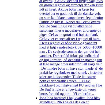
af overtøj. CeLavi det helt rigtige valg hvis
du ønsker regntøj og termotøj der kan klare
lidt af hvert. Aktive børn har brug for
overtøj der er godt nok til det danske vejr,
og som kan klare mange timers leg udenfor
i kulde og blæst . Køber du Celavi overtøj
hos De Små Engle vil du altid finde
sæsonens fineste modefarver til drenge og
piger. CeLavi regntøj med høj standard.
CeLavi er er specialister i regntøj til børn.
Deres regntøj er både vind-og vandtæt
med et højt vandsøjletryk på 5000 -10000
mm . De svejsede sømme der gør det helt
vandtæt. Der er fuld fokus på åndbarhed
og høj komfort , så det altid er sjovt og rart
at lege mange timer udenfor i alt slags vejr
. De mindre børn vil have stor glæde af de
praktiske regnbukser med smæk , justerbar
seler og klikspænder. Til de lidt større
børn er der elastik i taljen . CeLavi
Eksklusivt og miljøvenligt PU regntøj Hos
De Små Engle er vi bevidste om vores
børns fremtid og jord . Vi er derfor…
Joha
Joha børnetøj i høj kvalitet Joha blev
grundlagt i 1963 og er i dag en af