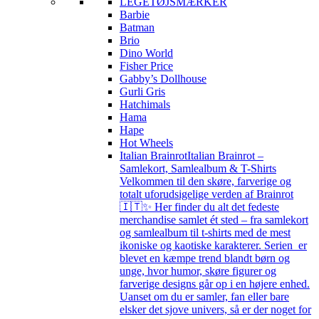
LEGETØJSMÆRKER
Barbie
Batman
Brio
Dino World
Fisher Price
Gabby’s Dollhouse
Gurli Gris
Hatchimals
Hama
Hape
Hot Wheels
Italian Brainrot
Italian Brainrot –
Samlekort, Samlealbum & T-Shirts
Velkommen til den skøre, farverige og
totalt uforudsigelige verden af Brainrot
🇮🇹✨ Her finder du alt det fedeste
merchandise samlet ét sted – fra samlekort
og samlealbum til t-shirts med de mest
ikoniske og kaotiske karakterer. Serien er
blevet en kæmpe trend blandt børn og
unge, hvor humor, skøre figurer og
farverige designs går op i en højere enhed.
Uanset om du er samler, fan eller bare
elsker det sjove univers, så er der noget for