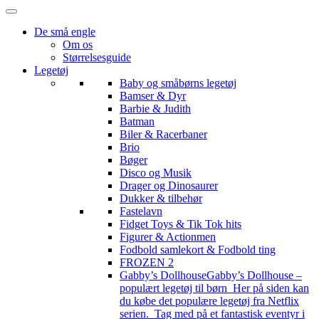
De små engle
Om os
Størrelsesguide
Legetøj
Baby og småbørns legetøj
Bamser & Dyr
Barbie & Judith
Batman
Biler & Racerbaner
Brio
Bøger
Disco og Musik
Drager og Dinosaurer
Dukker & tilbehør
Fastelavn
Fidget Toys & Tik Tok hits
Figurer & Actionmen
Fodbold samlekort & Fodbold ting
FROZEN 2
Gabby’s Dollhouse
Gabby’s Dollhouse –
populært legetøj til børn Her på siden kan
du købe det populære legetøj fra Netflix
serien. Tag med på et fantastisk eventyr i