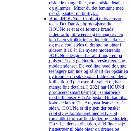
elske de mange fine , romantiske detaljer
og glimmer . Mixer du det feminine med
det rå , skaber du hurtigt…
Hound
HOUNd – Cool tøj til tweens og
teens Det Danske børnetøjsmærke
HOUNd er et at de førende brands
indenfor tøj til tweens og teenagere . Du
kan i deres kollektioner finde de lækreste
og mest cool styles til drenge og piger i
alderen 8-16 år. De nyeste modetrends
HOUNds designer har altid fingeren på
pulsen når det gælder de nyeste trends og
modetendenser. De ved lige hvad de unge
teenagere kan lide og så snart der opstår en
ny trend er du sikke på at finde den i deres
kolIektion. Tøjet oser af kvalitet og har
mange fine detaljer. I 2021 har HOUNd
produceret smart børnetøj i samarbejde
med influenser Ella Augusta . Du kan bl.a.
købe de lækre Ella Augusta Jeans her på
siden. HOUNd er til pigen der ønsker
cool styles kombineret med et tvist af
romantik i form af fine kjoler og nederdele.
Du vil , i deres kollektion, altid finde seje
hættetrøjer til både piger og drenge og