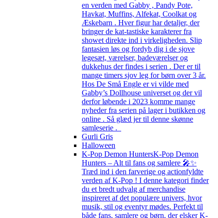
en verden med Gabby , Pandy Pote,
Havkat, Muffins, Alfekat, Coolkat og
Æskebarn . Hver figur har detaljer, der
bringer de kat-tastiske karakterer fra
showet direkte ind i virkeligheden. Slip
fantasien løs og fordyb dig i de sjove
legesæt, værelser, badeværelser og
dukkehus der findes i serien . Der er til
mange timers sjov leg for børn over 3 år.
Hos De Små Engle er vi vilde med
Gabby’s Dollhouse universet og der vil
derfor løbende i 2023 komme mange
nyheder fra serien på lager i butikken og
online . Så glæd jer til denne skønne
samleserie .
Gurli Gris
Halloween
K-Pop Demon Hunters
K-Pop Demon
Hunters – Alt til fans og samlere 🎤✨
Træd ind i den farverige og actionfyldte
verden af K-Pop ! I denne kategori finder
du et bredt udvalg af merchandise
inspireret af det populære univers, hvor
musik, stil og eventyr mødes. Perfekt til
både fans, samlere og børn, der elsker K-