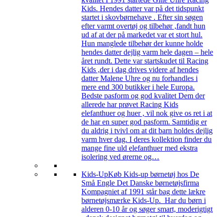
Kids. Hendes datter var på det tidspunkt
startet i skovbørnehave . Efter sin søgen
efter varmt overtøj og tilbehør ,fandt hun
ud af at der på markedet var et stort hul.
Hun manglede tilbehør der kunne holde
hendes datter dejlig varm hele dagen – hele
året rundt. Dette var startskudet til Racing
Kids ,der i dag drives videre af hendes
datter Malene Uhre og nu forhandles i
mere end 300 butikker i hele Europa.
Bedste pasform og god kvalitet Dem der
allerede har prøvet Racing Kids
elefanthuer og huer , vil nok give os ret i at
de har en super god pasform. Samtidig er
du aldrig i tvivl om at dit barn holdes dejlig
varm hver dag. I deres kollektion finder du
mange fine uld elefanthuer med ekstra
isolering ved ørerne og…
Kids-Up
Køb Kids-up børnetøj hos De
Små Engle Det Danske børnetøjsfirma
Kompagniet af 1991 står bag dette lækre
børnetøjsmærke Kids-Up. Har du børn i
alderen 0-10 år og søger smart, moderigtigt