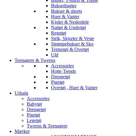
Bluser, T-shirts & Toppe
Buksedragter
Bukser & shorts
Huer & Vanter
Kjoler & Nederdele
Nattøj & Undertøj
Regntøj
Strik, Skjorter & Veste
Strømpebukser & Sko
Termotøj & Overtøj
Uld
Teenagere & Tweens
Accessories
Hotte Trends
Drengetøj
Pigetøj
Overtøj , Huer & Vanter
Udsalg
Accessories
Babytøj
Drengetøj
Pigetøj
Legetøj
Tweens & Teenagere
Mærker