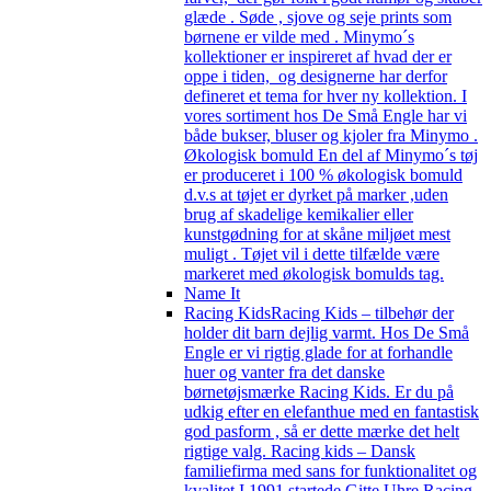
glæde . Søde , sjove og seje prints som
børnene er vilde med . Minymo´s
kollektioner er inspireret af hvad der er
oppe i tiden, og designerne har derfor
defineret et tema for hver ny kollektion. I
vores sortiment hos De Små Engle har vi
både bukser, bluser og kjoler fra Minymo .
Økologisk bomuld En del af Minymo´s tøj
er produceret i 100 % økologisk bomuld
d.v.s at tøjet er dyrket på marker ,uden
brug af skadelige kemikalier eller
kunstgødning for at skåne miljøet mest
muligt . Tøjet vil i dette tilfælde være
markeret med økologisk bomulds tag.
Name It
Racing Kids
Racing Kids – tilbehør der
holder dit barn dejlig varmt. Hos De Små
Engle er vi rigtig glade for at forhandle
huer og vanter fra det danske
børnetøjsmærke Racing Kids. Er du på
udkig efter en elefanthue med en fantastisk
god pasform , så er dette mærke det helt
rigtige valg. Racing kids – Dansk
familiefirma med sans for funktionalitet og
kvalitet I 1991 startede Gitte Uhre Racing