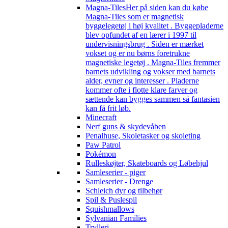
Magna-Tiles
Her på siden kan du købe
Magna-Tiles som er magnetisk
byggelegetøj i høj kvalitet . Byggepladerne
blev opfundet af en lærer i 1997 til
undervisningsbrug . Siden er mærket
vokset og er nu børns foretrukne
magnetiske legetøj . Magna-Tiles fremmer
barnets udvikling og vokser med barnets
alder, evner og interesser . Pladerne
kommer ofte i flotte klare farver og
sættende kan bygges sammen så fantasien
kan få frit løb.
Minecraft
Nerf guns & skydevåben
Penalhuse, Skoletasker og skoleting
Paw Patrol
Pokémon
Rulleskøjter, Skateboards og Løbehjul
Samleserier - piger
Samleserier - Drenge
Schleich dyr og tilbehør
Spil & Puslespil
Squishmallows
Sylvanian Families
Trylleri