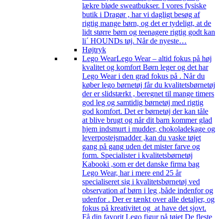
lækre bløde sweatbukser. I vores fysiske
butik i Dragør , har vi dagligt besøg af
rigtig mange børn, og det er tydeligt, at de
lidt større børn og teenagere rigtig godt kan
li´ HOUNDs tøj. Når de nyeste…
Højtryk
Lego Wear
Lego Wear – altid fokus på høj
kvalitet og komfort Børn leger og det har
Lego Wear i den grad fokus på . Når du
køber lego børnetøj får du kvalitetsbørnetøj
der er slidstærkt , beregnet til mange timers
god leg og samtidig børnetøj med rigtig
god komfort. Det er børnetøj der kan tåle
at blive brugt og når dit barn kommer glad
hjem indsmurt i mudder, chokoladekage og
leverpostejsmadder ,kan du vaske tøjet
gang på gang uden det mister farve og
form. Specialister i kvalitetsbørnetøj
Kabooki ,som er det danske firma bag
Lego Wear, har i mere end 25 år
specialiseret sig i kvalitetsbørnetøj ved
observation af børn i leg ,både indenfor og
udenfor . Der er tænkt over alle detaljer, og
fokus på kreativitet og at have det sjovt.
Få din favorit Lego figur på tøjet De fleste