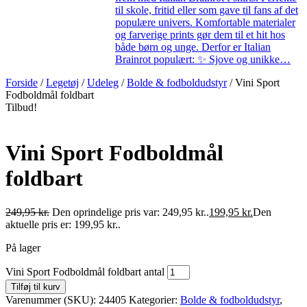
til skole, fritid eller som gave til fans af det
populære univers. Komfortable materialer
og farverige prints gør dem til et hit hos
både børn og unge. Derfor er Italian
Brainrot populært: ✨ Sjove og unikke…
Forside
/
Legetøj
/
Udeleg
/
Bolde & fodboldudstyr
/ Vini Sport
Fodboldmål foldbart
Tilbud!
Vini Sport Fodboldmål
foldbart
249,95
kr.
Den oprindelige pris var: 249,95 kr..
199,95
kr.
Den
aktuelle pris er: 199,95 kr..
På lager
Vini Sport Fodboldmål foldbart antal
Tilføj til kurv
Varenummer (SKU):
24405
Kategorier:
Bolde & fodboldudstyr
,