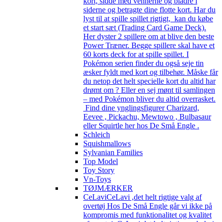
kort, sidde med vennerne og bladre i
siderne og betragte dine flotte kort. Har du
lyst til at spille spillet rigtigt, kan du købe
et start sæt (Trading Card Game Deck).
Her dyster 2 spillere om at blive den beste
Power Træner. Begge spillere skal have et
60 korts deck for at spille spillet. I
Pokémon serien finder du også seje tin
æsker fyldt med kort og tilbehør. Måske får
du netop det helt specielle kort du altid har
drømt om ? Eller en sej mønt til samlingen
– med Pokémon bliver du altid overrasket.
Find dine ynglingsfigurer Charizard,
Eevee , Pickachu, Mewtowo , Bulbasaur
eller Squirtle her hos De Små Engle .
Schleich
Squishmallows
Sylvanian Families
Top Model
Toy Story
Vn-Toys
TØJMÆRKER
CeLavi
CeLavi ,det helt rigtige valg af
overtøj Hos De Små Engle går vi ikke på
kompromis med funktionalitet og kvalitet