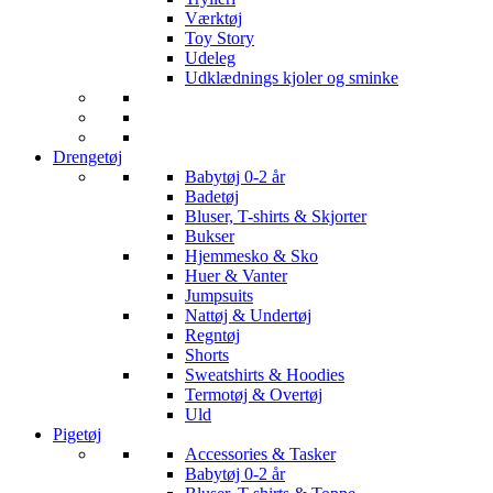
Værktøj
Toy Story
Udeleg
Udklædnings kjoler og sminke
Drengetøj
Babytøj 0-2 år
Badetøj
Bluser, T-shirts & Skjorter
Bukser
Hjemmesko & Sko
Huer & Vanter
Jumpsuits
Nattøj & Undertøj
Regntøj
Shorts
Sweatshirts & Hoodies
Termotøj & Overtøj
Uld
Pigetøj
Accessories & Tasker
Babytøj 0-2 år