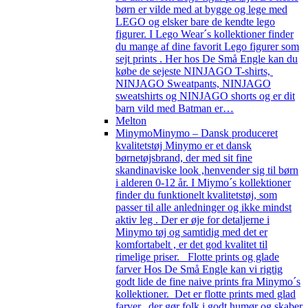
børn er vilde med at bygge og lege med
LEGO og elsker bare de kendte lego
figurer. I Lego Wear´s kollektioner finder
du mange af dine favorit Lego figurer som
sejt prints . Her hos De Små Engle kan du
købe de sejeste NINJAGO T-shirts,
NINJAGO Sweatpants, NINJAGO
sweatshirts og NINJAGO shorts og er dit
barn vild med Batman er…
Melton
Minymo
Minymo – Dansk produceret
kvalitetstøj Minymo er et dansk
børnetøjsbrand, der med sit fine
skandinaviske look ,henvender sig til børn
i alderen 0-12 år. I Miymo´s kollektioner
finder du funktionelt kvalitetstøj, som
passer til alle anledninger og ikke mindst
aktiv leg . Der er øje for detaljerne i
Minymo tøj og samtidig med det er
komfortabelt , er det god kvalitet til
rimelige priser. Flotte prints og glade
farver Hos De Små Engle kan vi rigtig
godt lide de fine naive prints fra Minymo´s
kollektioner. Det er flotte prints med glad
farver, der gør folk i godt humør og skaber