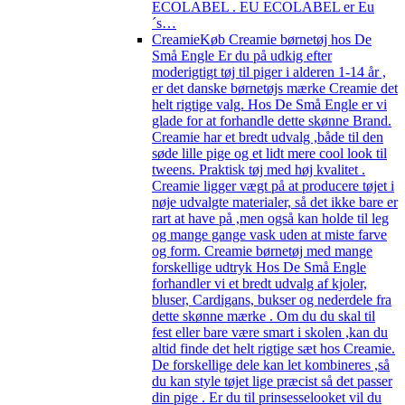
ECOLABEL . EU ECOLABEL er Eu
´s…
Creamie
Køb Creamie børnetøj hos De
Små Engle Er du på udkig efter
moderigtigt tøj til piger i alderen 1-14 år ,
er det danske børnetøjs mærke Creamie det
helt rigtige valg. Hos De Små Engle er vi
glade for at forhandle dette skønne Brand.
Creamie har et bredt udvalg ,både til den
søde lille pige og et lidt mere cool look til
tweens. Praktisk tøj med høj kvalitet .
Creamie ligger vægt på at producere tøjet i
nøje udvalgte materialer, så det ikke bare er
rart at have på ,men også kan holde til leg
og mange gange vask uden at miste farve
og form. Creamie børnetøj med mange
forskellige udtryk Hos De Små Engle
forhandler vi et bredt udvalg af kjoler,
bluser, Cardigans, bukser og nederdele fra
dette skønne mærke . Om du du skal til
fest eller bare være smart i skolen ,kan du
altid finde det helt rigtige sæt hos Creamie.
De forskellige dele kan let kombineres ,så
du kan style tøjet lige præcist så det passer
din pige . Er du til prinsesselooket vil du