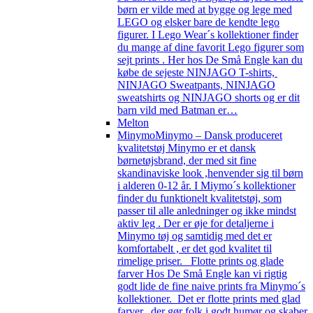
børn er vilde med at bygge og lege med
LEGO og elsker bare de kendte lego
figurer. I Lego Wear´s kollektioner finder
du mange af dine favorit Lego figurer som
sejt prints . Her hos De Små Engle kan du
købe de sejeste NINJAGO T-shirts,
NINJAGO Sweatpants, NINJAGO
sweatshirts og NINJAGO shorts og er dit
barn vild med Batman er…
Melton
Minymo
Minymo – Dansk produceret
kvalitetstøj Minymo er et dansk
børnetøjsbrand, der med sit fine
skandinaviske look ,henvender sig til børn
i alderen 0-12 år. I Miymo´s kollektioner
finder du funktionelt kvalitetstøj, som
passer til alle anledninger og ikke mindst
aktiv leg . Der er øje for detaljerne i
Minymo tøj og samtidig med det er
komfortabelt , er det god kvalitet til
rimelige priser. Flotte prints og glade
farver Hos De Små Engle kan vi rigtig
godt lide de fine naive prints fra Minymo´s
kollektioner. Det er flotte prints med glad
farver, der gør folk i godt humør og skaber