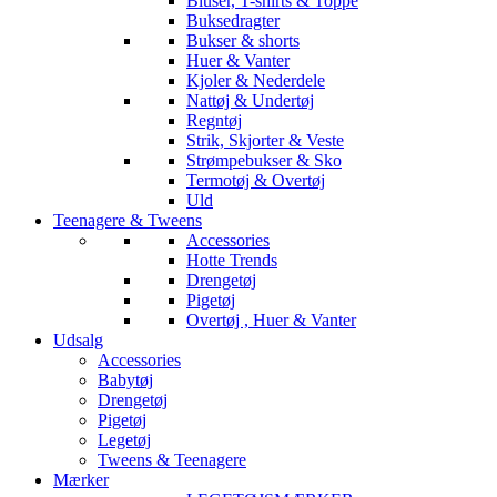
Bluser, T-shirts & Toppe
Buksedragter
Bukser & shorts
Huer & Vanter
Kjoler & Nederdele
Nattøj & Undertøj
Regntøj
Strik, Skjorter & Veste
Strømpebukser & Sko
Termotøj & Overtøj
Uld
Teenagere & Tweens
Accessories
Hotte Trends
Drengetøj
Pigetøj
Overtøj , Huer & Vanter
Udsalg
Accessories
Babytøj
Drengetøj
Pigetøj
Legetøj
Tweens & Teenagere
Mærker