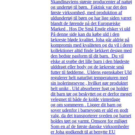
Skandinaviens største producenter af nattøj
og undertøj til børn. Faktisk var det den
første virksomhed, med produktion af
uldundertøj til børn og har lige siden været
blandt de førende på det Europæiske
Marked . Hos De Små Engle elsker vi uld
På denne side kan du købe uld i den
lækreste bløde kvalitet. Joha går aldrig på
kompromis med kvaliteten og du vil i deres
kollektioner altid finde lækkert design med
den bedste pasform til dit barn. Du vil
elske at svøbe det lille barn i den blødeste
ulddragt eller body og de lækreste små
futter til fødderne. Uldens egenskaber Uld
regulerer helt naturligt temperaturen med
sin isoleringsevne , hvilket gør produktet
helt unikt . Uld absorberer fugt og holder
dit barn tør og beskyttet og er derfor meget
velegnet til både de kolde vinterdage
og om sommeren . Ligger dit barn og
sover udenfor i barnevogn er uld en godt
valg, da det transporterer sveden og barnet
holdes tørt og varmt. Omsorg for miljøet
Som en af de første danske virksomheder
er Joha godkendt til at benytte EU