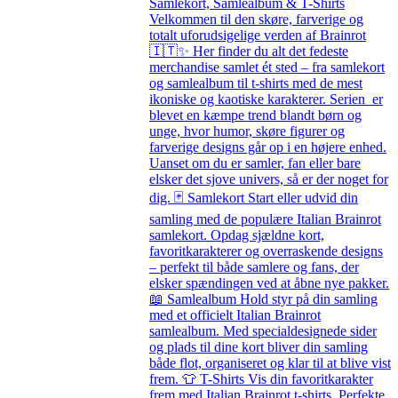
Samlekort, Samlealbum & T-Shirts
Velkommen til den skøre, farverige og
totalt uforudsigelige verden af Brainrot
🇮🇹✨ Her finder du alt det fedeste
merchandise samlet ét sted – fra samlekort
og samlealbum til t-shirts med de mest
ikoniske og kaotiske karakterer. Serien er
blevet en kæmpe trend blandt børn og
unge, hvor humor, skøre figurer og
farverige designs går op i en højere enhed.
Uanset om du er samler, fan eller bare
elsker det sjove univers, så er der noget for
dig. 🃏 Samlekort Start eller udvid din
samling med de populære Italian Brainrot
samlekort. Opdag sjældne kort,
favoritkarakterer og overraskende designs
– perfekt til både samlere og fans, der
elsker spændingen ved at åbne nye pakker.
📖 Samlealbum Hold styr på din samling
med et officielt Italian Brainrot
samlealbum. Med specialdesignede sider
og plads til dine kort bliver din samling
både flot, organiseret og klar til at blive vist
frem. 👕 T-Shirts Vis din favoritkarakter
frem med Italian Brainrot t-shirts. Perfekte