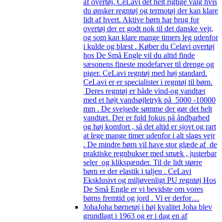
af overtøj. CeLavi det helt rigtige valg hvis
du ønsker regntøj og termotøj der kan klare
lidt af hvert. Aktive børn har brug for
overtøj der er godt nok til det danske vejr,
og som kan klare mange timers leg udenfor
i kulde og blæst . Køber du Celavi overtøj
hos De Små Engle vil du altid finde
sæsonens fineste modefarver til drenge og
piger. CeLavi regntøj med høj standard.
CeLavi er er specialister i regntøj til børn.
Deres regntøj er både vind-og vandtæt
med et højt vandsøjletryk på 5000 -10000
mm . De svejsede sømme der gør det helt
vandtæt. Der er fuld fokus på åndbarhed
og høj komfort , så det altid er sjovt og rart
at lege mange timer udenfor i alt slags vejr
. De mindre børn vil have stor glæde af de
praktiske regnbukser med smæk , justerbar
seler og klikspænder. Til de lidt større
børn er der elastik i taljen . CeLavi
Eksklusivt og miljøvenligt PU regntøj Hos
De Små Engle er vi bevidste om vores
børns fremtid og jord . Vi er derfor…
Joha
Joha børnetøj i høj kvalitet Joha blev
grundlagt i 1963 og er i dag en af