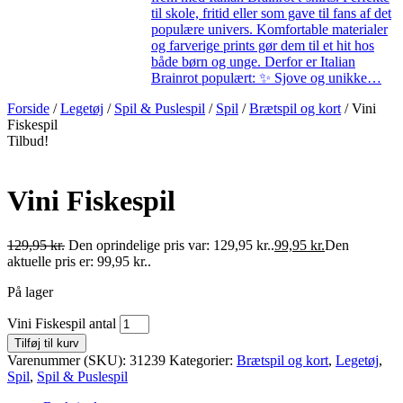
til skole, fritid eller som gave til fans af det
populære univers. Komfortable materialer
og farverige prints gør dem til et hit hos
både børn og unge. Derfor er Italian
Brainrot populært: ✨ Sjove og unikke…
Forside
/
Legetøj
/
Spil & Puslespil
/
Spil
/
Brætspil og kort
/ Vini
Fiskespil
Tilbud!
Vini Fiskespil
129,95
kr.
Den oprindelige pris var: 129,95 kr..
99,95
kr.
Den
aktuelle pris er: 99,95 kr..
På lager
Vini Fiskespil antal
Tilføj til kurv
Varenummer (SKU):
31239
Kategorier:
Brætspil og kort
,
Legetøj
,
Spil
,
Spil & Puslespil