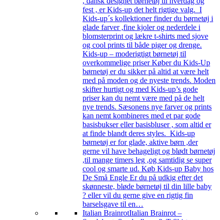
, dansk designet børnetøj til hverdag og
fest , er Kids-up det helt rigtige valg. I
Kids-up´s kollektioner finder du børnetøj i
glade farver ,fine kjoler og nederdele i
blomsterprint og lækre t-shirts med sjove
og cool prints til både piger og drenge.
Kids-up – moderigtigt børnetøj til
overkommelige priser Køber du Kids-Up
børnetøj er du sikker på altid at være helt
med på moden og de nyeste trends. Moden
skifter hurtigt og med Kids-up’s gode
priser kan du nemt være med på de helt
nye trends. Sæsonens nye farver og prints
kan nemt kombineres med et par gode
basisbukser eller basisbluser , som altid er
at finde blandt deres styles. Kids-up
børnetøj er for glade, aktive børn ,der
gerne vil have behageligt og blødt børnetøj
,til mange timers leg ,og samtidig se super
cool og smarte ud. Køb Kids-up Baby hos
De Små Engle Er du på udkig efter det
skønneste, bløde børnetøj til din lille baby
? eller vil du gerne give en rigtig fin
barselsgave til en…
Italian Brainrot
Italian Brainrot –