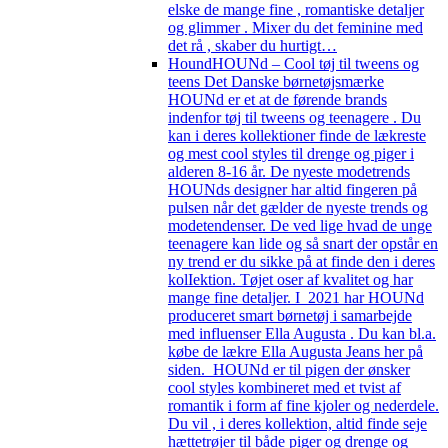
elske de mange fine , romantiske detaljer
og glimmer . Mixer du det feminine med
det rå , skaber du hurtigt…
Hound
HOUNd – Cool tøj til tweens og
teens Det Danske børnetøjsmærke
HOUNd er et at de førende brands
indenfor tøj til tweens og teenagere . Du
kan i deres kollektioner finde de lækreste
og mest cool styles til drenge og piger i
alderen 8-16 år. De nyeste modetrends
HOUNds designer har altid fingeren på
pulsen når det gælder de nyeste trends og
modetendenser. De ved lige hvad de unge
teenagere kan lide og så snart der opstår en
ny trend er du sikke på at finde den i deres
kolIektion. Tøjet oser af kvalitet og har
mange fine detaljer. I 2021 har HOUNd
produceret smart børnetøj i samarbejde
med influenser Ella Augusta . Du kan bl.a.
købe de lækre Ella Augusta Jeans her på
siden. HOUNd er til pigen der ønsker
cool styles kombineret med et tvist af
romantik i form af fine kjoler og nederdele.
Du vil , i deres kollektion, altid finde seje
hættetrøjer til både piger og drenge og