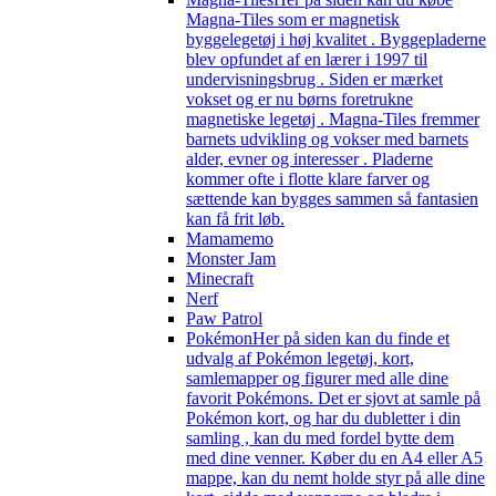
Magna-Tiles som er magnetisk
byggelegetøj i høj kvalitet . Byggepladerne
blev opfundet af en lærer i 1997 til
undervisningsbrug . Siden er mærket
vokset og er nu børns foretrukne
magnetiske legetøj . Magna-Tiles fremmer
barnets udvikling og vokser med barnets
alder, evner og interesser . Pladerne
kommer ofte i flotte klare farver og
sættende kan bygges sammen så fantasien
kan få frit løb.
Mamamemo
Monster Jam
Minecraft
Nerf
Paw Patrol
Pokémon
Her på siden kan du finde et
udvalg af Pokémon legetøj, kort,
samlemapper og figurer med alle dine
favorit Pokémons. Det er sjovt at samle på
Pokémon kort, og har du dubletter i din
samling , kan du med fordel bytte dem
med dine venner. Køber du en A4 eller A5
mappe, kan du nemt holde styr på alle dine