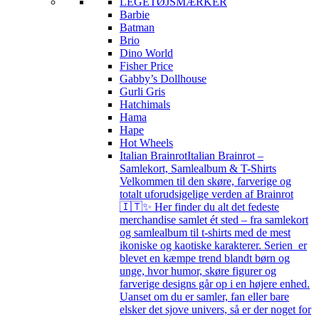
LEGETØJSMÆRKER
Barbie
Batman
Brio
Dino World
Fisher Price
Gabby’s Dollhouse
Gurli Gris
Hatchimals
Hama
Hape
Hot Wheels
Italian Brainrot
Italian Brainrot –
Samlekort, Samlealbum & T-Shirts
Velkommen til den skøre, farverige og
totalt uforudsigelige verden af Brainrot
🇮🇹✨ Her finder du alt det fedeste
merchandise samlet ét sted – fra samlekort
og samlealbum til t-shirts med de mest
ikoniske og kaotiske karakterer. Serien er
blevet en kæmpe trend blandt børn og
unge, hvor humor, skøre figurer og
farverige designs går op i en højere enhed.
Uanset om du er samler, fan eller bare
elsker det sjove univers, så er der noget for