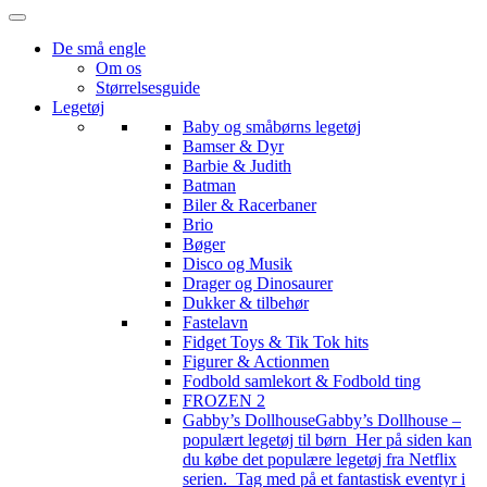
De små engle
Om os
Størrelsesguide
Legetøj
Baby og småbørns legetøj
Bamser & Dyr
Barbie & Judith
Batman
Biler & Racerbaner
Brio
Bøger
Disco og Musik
Drager og Dinosaurer
Dukker & tilbehør
Fastelavn
Fidget Toys & Tik Tok hits
Figurer & Actionmen
Fodbold samlekort & Fodbold ting
FROZEN 2
Gabby’s Dollhouse
Gabby’s Dollhouse –
populært legetøj til børn Her på siden kan
du købe det populære legetøj fra Netflix
serien. Tag med på et fantastisk eventyr i