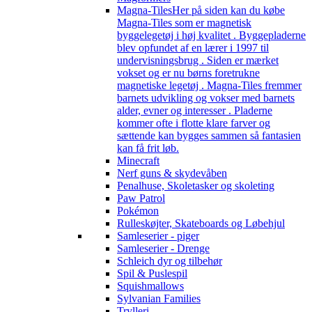
Magna-Tiles
Her på siden kan du købe
Magna-Tiles som er magnetisk
byggelegetøj i høj kvalitet . Byggepladerne
blev opfundet af en lærer i 1997 til
undervisningsbrug . Siden er mærket
vokset og er nu børns foretrukne
magnetiske legetøj . Magna-Tiles fremmer
barnets udvikling og vokser med barnets
alder, evner og interesser . Pladerne
kommer ofte i flotte klare farver og
sættende kan bygges sammen så fantasien
kan få frit løb.
Minecraft
Nerf guns & skydevåben
Penalhuse, Skoletasker og skoleting
Paw Patrol
Pokémon
Rulleskøjter, Skateboards og Løbehjul
Samleserier - piger
Samleserier - Drenge
Schleich dyr og tilbehør
Spil & Puslespil
Squishmallows
Sylvanian Families
Trylleri