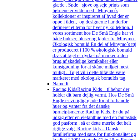
glæde . Søde , sjove og seje prints som
børnene er vilde med . Minymo´s
kollektioner er inspireret af hvad der er
oppe i tiden, og designerne har derfor
defineret et tema for hver ny kollektion. I
vores sortiment hos De Små Engle har vi
både bukser, bluser og kjoler fra Minymo .
Økologisk bomuld En del af Minymo´s tøj
er produceret i 100 % økologisk bomuld
d.v.s at tøjet er dyrket på marker ,uden
brug af skadelige kemikalier eller
kunstgødning for at skåne miljøet mest
muligt . Tøjet vil i dette tilfælde være
markeret med økologisk bomulds tag.
Name It
Racing Kids
Racing Kids – tilbehør der
holder dit barn dejlig varmt. Hos De Små
Engle er vi rigtig glade for at forhandle
huer og vanter fra det danske
børnetøjsmærke Racing Kids. Er du på
udkig efter en elefanthue med en fantastisk
god pasform , så er dette mærke det helt
rigtige valg. Racing kids – Dansk
familiefirma med sans for funktionalitet og
kvalitet I 1991 startede Gitte Uhre Racing