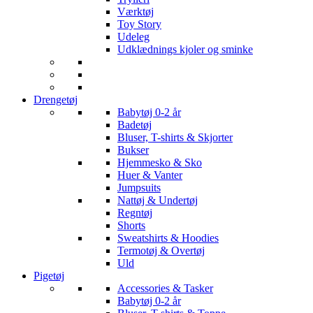
Værktøj
Toy Story
Udeleg
Udklædnings kjoler og sminke
Drengetøj
Babytøj 0-2 år
Badetøj
Bluser, T-shirts & Skjorter
Bukser
Hjemmesko & Sko
Huer & Vanter
Jumpsuits
Nattøj & Undertøj
Regntøj
Shorts
Sweatshirts & Hoodies
Termotøj & Overtøj
Uld
Pigetøj
Accessories & Tasker
Babytøj 0-2 år