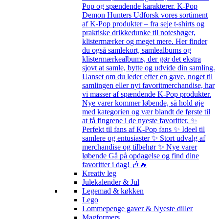
Pop og spændende karakterer. K-Pop
Demon Hunters Udforsk vores sortiment
af K-Pop produkter – fra seje t-shirts og
praktiske drikkedunke til notesbøger,
klistermærker og meget mere. Her finder
du også samlekort, samlealbums og
klistermærkealbums, der gør det ekstra
sjovt at samle, bytte og udvide din samling.
Uanset om du leder efter en gave, noget til
samlingen eller nyt favoritmerchandise, har
vi masser af spændende K-Pop produkter.
Nye varer kommer løbende, så hold øje
med kategorien og vær blandt de første til
at få fingrene i de nyeste favoritter. ✨
Perfekt til fans af K-Pop fans ✨ Ideel til
samlere og entusiaster ✨ Stort udvalg af
merchandise og tilbehør ✨ Nye varer
løbende Gå på opdagelse og find dine
favoritter i dag! 🎶🔥
Kreativ leg
Julekalender & Jul
Legemad & køkken
Lego
Lommepenge gaver & Nyeste diller
Magformers