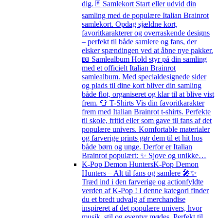
dig. 🃏 Samlekort Start eller udvid din
samling med de populære Italian Brainrot
samlekort. Opdag sjældne kort,
favoritkarakterer og overraskende designs
– perfekt til både samlere og fans, der
elsker spændingen ved at åbne nye pakker.
📖 Samlealbum Hold styr på din samling
med et officielt Italian Brainrot
samlealbum. Med specialdesignede sider
og plads til dine kort bliver din samling
både flot, organiseret og klar til at blive vist
frem. 👕 T-Shirts Vis din favoritkarakter
frem med Italian Brainrot t-shirts. Perfekte
til skole, fritid eller som gave til fans af det
populære univers. Komfortable materialer
og farverige prints gør dem til et hit hos
både børn og unge. Derfor er Italian
Brainrot populært: ✨ Sjove og unikke…
K-Pop Demon Hunters
K-Pop Demon
Hunters – Alt til fans og samlere 🎤✨
Træd ind i den farverige og actionfyldte
verden af K-Pop ! I denne kategori finder
du et bredt udvalg af merchandise
inspireret af det populære univers, hvor
musik, stil og eventyr mødes. Perfekt til