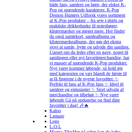
både fans, samlere og børn, der elsker K-
Pop og spændende karakterer. K-Pop
Demon Hunters Udforsk vores sortiment
af K-Pop produkter – fra seje t-shirts og
praktiske drikkedunke til notesbøger,
klistermærker og meget mere. Her finder
du også samlekort, samlealbums og
klistermærkealbums, der gør det ekstra
sjovt at samle, bytte og udvide din samling.
Uanset om du leder efter en gave, noget til
samlingen eller nyt favoritmerchandise, har
vi masser af spændende K-Pop produkter.
Nye varer kommer løbende, så hold øje
med kategorien og vær blandt de første til
at få fingrene i de nyeste favoritter. ✨
Perfekt til fans af K-Pop fans ✨ Ideel til
samlere og entusiaster ✨ Stort udvalg af
merchandise og tilbehør ✨ Nye varer
løbende Gå på opdagelse og find dine
favoritter i dag! 🎶🔥
Kaloo
Lamaze
Lego
L.O.L
Magna-Tiles
Her på siden kan du købe