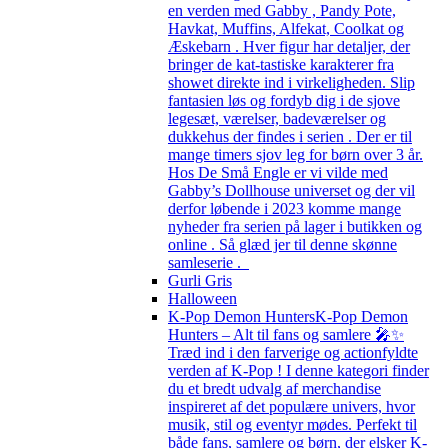
en verden med Gabby , Pandy Pote,
Havkat, Muffins, Alfekat, Coolkat og
Æskebarn . Hver figur har detaljer, der
bringer de kat-tastiske karakterer fra
showet direkte ind i virkeligheden. Slip
fantasien løs og fordyb dig i de sjove
legesæt, værelser, badeværelser og
dukkehus der findes i serien . Der er til
mange timers sjov leg for børn over 3 år.
Hos De Små Engle er vi vilde med
Gabby’s Dollhouse universet og der vil
derfor løbende i 2023 komme mange
nyheder fra serien på lager i butikken og
online . Så glæd jer til denne skønne
samleserie .
Gurli Gris
Halloween
K-Pop Demon Hunters
K-Pop Demon
Hunters – Alt til fans og samlere 🎤✨
Træd ind i den farverige og actionfyldte
verden af K-Pop ! I denne kategori finder
du et bredt udvalg af merchandise
inspireret af det populære univers, hvor
musik, stil og eventyr mødes. Perfekt til
både fans, samlere og børn, der elsker K-