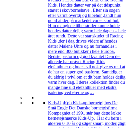
Kids. Hendes datter var på det tidspunkt
startet i skovbørnehave . Efter sin søgen
efter varmt overtøj og tilbehør ,fandt hun
ud af at der på markedet var et stort hul.
Hun manglede tilbehør der kunne holde
hendes datter dejlig varm hele dagen – hele
året rundt. Dette var startskudet til Racing
Kids ,der i dag drives videre af hendes
datter Malene Uhre og nu forhandles i
mere end 300 butikker i hele Europa.
Bedste pasform og god kvalitet Dem der
allerede har prøvet Racing Kids
elefanthuer og huer , vil nok give os ret i at
de har en super god pasform. Samtidig er
du aldrig i tvivl om at dit barn holdes dejlig
varm hver dag. I deres kollektion finder du
mange fine uld elefanthuer med ekstra
isolering ved ørerne og…
Kids-Up
Køb Kids-up børnetøj hos De
Små Engle Det Danske børnetøjsfirma
Kompagniet af 1991 står bag dette lækre
børnetøjsmærke Kids-Up. Har du børn i
alderen 0-10 år og søger smart, moderigtigt