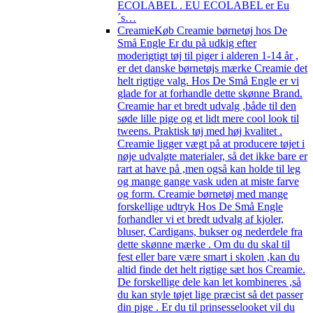
ECOLABEL . EU ECOLABEL er Eu
´s…
Creamie
Køb Creamie børnetøj hos De
Små Engle Er du på udkig efter
moderigtigt tøj til piger i alderen 1-14 år ,
er det danske børnetøjs mærke Creamie det
helt rigtige valg. Hos De Små Engle er vi
glade for at forhandle dette skønne Brand.
Creamie har et bredt udvalg ,både til den
søde lille pige og et lidt mere cool look til
tweens. Praktisk tøj med høj kvalitet .
Creamie ligger vægt på at producere tøjet i
nøje udvalgte materialer, så det ikke bare er
rart at have på ,men også kan holde til leg
og mange gange vask uden at miste farve
og form. Creamie børnetøj med mange
forskellige udtryk Hos De Små Engle
forhandler vi et bredt udvalg af kjoler,
bluser, Cardigans, bukser og nederdele fra
dette skønne mærke . Om du du skal til
fest eller bare være smart i skolen ,kan du
altid finde det helt rigtige sæt hos Creamie.
De forskellige dele kan let kombineres ,så
du kan style tøjet lige præcist så det passer
din pige . Er du til prinsesselooket vil du