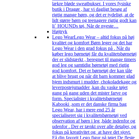
lækre bløde sweatbukser. I vores fysiske
butik i Dragør , har vi dagligt besøg af
rigtig mange børn, og det er tydeligt, at de
lidt større børn og teenagere rigtig godt kan
li´ HOUNDs tøj. Når de nyeste…
Højtryk
Lego Wear
Lego Wear – altid fokus på høj
kvalitet og komfort Børn leger og det har
Lego Wear i den grad fokus på . Når du
køber lego børnetøj får du kvalitetsbørnetøj
der er slidstærkt , beregnet til mange timers
god leg og samtidig børnetøj med rigtig
god komfort. Det er børnetøj der kan tåle
at blive brugt og når dit barn kommer glad
hjem indsmurt i mudder, chokoladekage og
leverpostejsmadder ,kan du vaske tøjet
gang på gang uden det mister farve og
form. Specialister i kvalitetsbørnetøj
Kabooki ,som er det danske firma bag
Lego Wear, har i mere end 25 år
specialiseret sig i kvalitetsbørnetøj ved
observation af børn i leg ,både indenfor og
udenfor . Der er tænkt over alle detaljer, og
fokus på kreativitet og at have det sjovt.
Få din favorit Lego figur på tøjet De fleste