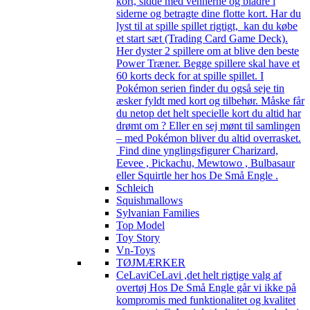
kort, sidde med vennerne og bladre i
siderne og betragte dine flotte kort. Har du
lyst til at spille spillet rigtigt, kan du købe
et start sæt (Trading Card Game Deck).
Her dyster 2 spillere om at blive den beste
Power Træner. Begge spillere skal have et
60 korts deck for at spille spillet. I
Pokémon serien finder du også seje tin
æsker fyldt med kort og tilbehør. Måske får
du netop det helt specielle kort du altid har
drømt om ? Eller en sej mønt til samlingen
– med Pokémon bliver du altid overrasket.
Find dine ynglingsfigurer Charizard,
Eevee , Pickachu, Mewtowo , Bulbasaur
eller Squirtle her hos De Små Engle .
Schleich
Squishmallows
Sylvanian Families
Top Model
Toy Story
Vn-Toys
TØJMÆRKER
CeLavi
CeLavi ,det helt rigtige valg af
overtøj Hos De Små Engle går vi ikke på
kompromis med funktionalitet og kvalitet