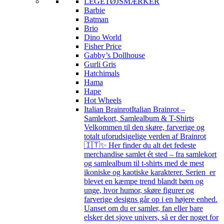
LEGETØJSMÆRKER
Barbie
Batman
Brio
Dino World
Fisher Price
Gabby’s Dollhouse
Gurli Gris
Hatchimals
Hama
Hape
Hot Wheels
Italian Brainrot
Italian Brainrot –
Samlekort, Samlealbum & T-Shirts
Velkommen til den skøre, farverige og
totalt uforudsigelige verden af Brainrot
🇮🇹✨ Her finder du alt det fedeste
merchandise samlet ét sted – fra samlekort
og samlealbum til t-shirts med de mest
ikoniske og kaotiske karakterer. Serien er
blevet en kæmpe trend blandt børn og
unge, hvor humor, skøre figurer og
farverige designs går op i en højere enhed.
Uanset om du er samler, fan eller bare
elsker det sjove univers, så er der noget for