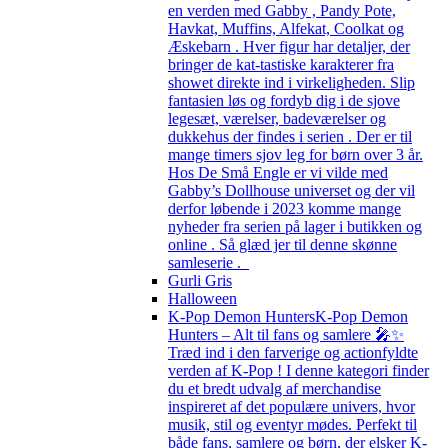
en verden med Gabby , Pandy Pote,
Havkat, Muffins, Alfekat, Coolkat og
Æskebarn . Hver figur har detaljer, der
bringer de kat-tastiske karakterer fra
showet direkte ind i virkeligheden. Slip
fantasien løs og fordyb dig i de sjove
legesæt, værelser, badeværelser og
dukkehus der findes i serien . Der er til
mange timers sjov leg for børn over 3 år.
Hos De Små Engle er vi vilde med
Gabby’s Dollhouse universet og der vil
derfor løbende i 2023 komme mange
nyheder fra serien på lager i butikken og
online . Så glæd jer til denne skønne
samleserie .
Gurli Gris
Halloween
K-Pop Demon Hunters
K-Pop Demon
Hunters – Alt til fans og samlere 🎤✨
Træd ind i den farverige og actionfyldte
verden af K-Pop ! I denne kategori finder
du et bredt udvalg af merchandise
inspireret af det populære univers, hvor
musik, stil og eventyr mødes. Perfekt til
både fans, samlere og børn, der elsker K-