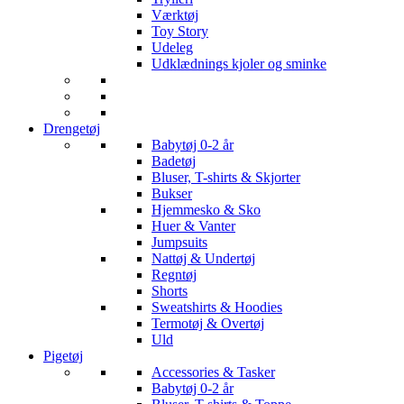
Værktøj
Toy Story
Udeleg
Udklædnings kjoler og sminke
Drengetøj
Babytøj 0-2 år
Badetøj
Bluser, T-shirts & Skjorter
Bukser
Hjemmesko & Sko
Huer & Vanter
Jumpsuits
Nattøj & Undertøj
Regntøj
Shorts
Sweatshirts & Hoodies
Termotøj & Overtøj
Uld
Pigetøj
Accessories & Tasker
Babytøj 0-2 år