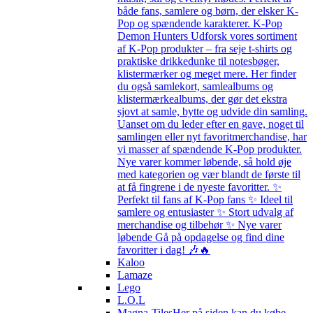
både fans, samlere og børn, der elsker K-
Pop og spændende karakterer. K-Pop
Demon Hunters Udforsk vores sortiment
af K-Pop produkter – fra seje t-shirts og
praktiske drikkedunke til notesbøger,
klistermærker og meget mere. Her finder
du også samlekort, samlealbums og
klistermærkealbums, der gør det ekstra
sjovt at samle, bytte og udvide din samling.
Uanset om du leder efter en gave, noget til
samlingen eller nyt favoritmerchandise, har
vi masser af spændende K-Pop produkter.
Nye varer kommer løbende, så hold øje
med kategorien og vær blandt de første til
at få fingrene i de nyeste favoritter. ✨
Perfekt til fans af K-Pop fans ✨ Ideel til
samlere og entusiaster ✨ Stort udvalg af
merchandise og tilbehør ✨ Nye varer
løbende Gå på opdagelse og find dine
favoritter i dag! 🎶🔥
Kaloo
Lamaze
Lego
L.O.L
Magna-Tiles
Her på siden kan du købe