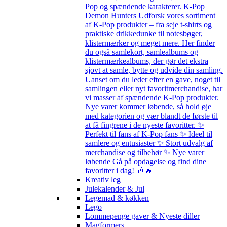
Pop og spændende karakterer. K-Pop
Demon Hunters Udforsk vores sortiment
af K-Pop produkter – fra seje t-shirts og
praktiske drikkedunke til notesbøger,
klistermærker og meget mere. Her finder
du også samlekort, samlealbums og
klistermærkealbums, der gør det ekstra
sjovt at samle, bytte og udvide din samling.
Uanset om du leder efter en gave, noget til
samlingen eller nyt favoritmerchandise, har
vi masser af spændende K-Pop produkter.
Nye varer kommer løbende, så hold øje
med kategorien og vær blandt de første til
at få fingrene i de nyeste favoritter. ✨
Perfekt til fans af K-Pop fans ✨ Ideel til
samlere og entusiaster ✨ Stort udvalg af
merchandise og tilbehør ✨ Nye varer
løbende Gå på opdagelse og find dine
favoritter i dag! 🎶🔥
Kreativ leg
Julekalender & Jul
Legemad & køkken
Lego
Lommepenge gaver & Nyeste diller
Magformers