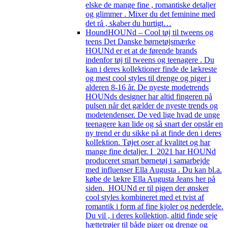
elske de mange fine , romantiske detaljer
og glimmer . Mixer du det feminine med
det rå , skaber du hurtigt…
Hound
HOUNd – Cool tøj til tweens og
teens Det Danske børnetøjsmærke
HOUNd er et at de førende brands
indenfor tøj til tweens og teenagere . Du
kan i deres kollektioner finde de lækreste
og mest cool styles til drenge og piger i
alderen 8-16 år. De nyeste modetrends
HOUNds designer har altid fingeren på
pulsen når det gælder de nyeste trends og
modetendenser. De ved lige hvad de unge
teenagere kan lide og så snart der opstår en
ny trend er du sikke på at finde den i deres
kolIektion. Tøjet oser af kvalitet og har
mange fine detaljer. I 2021 har HOUNd
produceret smart børnetøj i samarbejde
med influenser Ella Augusta . Du kan bl.a.
købe de lækre Ella Augusta Jeans her på
siden. HOUNd er til pigen der ønsker
cool styles kombineret med et tvist af
romantik i form af fine kjoler og nederdele.
Du vil , i deres kollektion, altid finde seje
hættetrøjer til både piger og drenge og