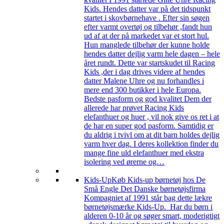
Kids. Hendes datter var på det tidspunkt
startet i skovbørnehave . Efter sin søgen
efter varmt overtøj og tilbehør ,fandt hun
ud af at der på markedet var et stort hul.
Hun manglede tilbehør der kunne holde
hendes datter dejlig varm hele dagen – hele
året rundt. Dette var startskudet til Racing
Kids ,der i dag drives videre af hendes
datter Malene Uhre og nu forhandles i
mere end 300 butikker i hele Europa.
Bedste pasform og god kvalitet Dem der
allerede har prøvet Racing Kids
elefanthuer og huer , vil nok give os ret i at
de har en super god pasform. Samtidig er
du aldrig i tvivl om at dit barn holdes dejlig
varm hver dag. I deres kollektion finder du
mange fine uld elefanthuer med ekstra
isolering ved ørerne og…
Kids-Up
Køb Kids-up børnetøj hos De
Små Engle Det Danske børnetøjsfirma
Kompagniet af 1991 står bag dette lækre
børnetøjsmærke Kids-Up. Har du børn i
alderen 0-10 år og søger smart, moderigtigt