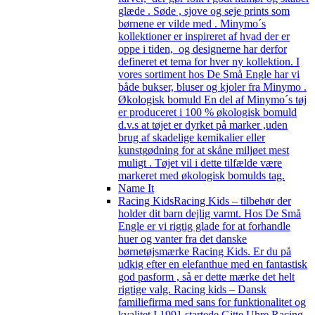
glæde . Søde , sjove og seje prints som
børnene er vilde med . Minymo´s
kollektioner er inspireret af hvad der er
oppe i tiden, og designerne har derfor
defineret et tema for hver ny kollektion. I
vores sortiment hos De Små Engle har vi
både bukser, bluser og kjoler fra Minymo .
Økologisk bomuld En del af Minymo´s tøj
er produceret i 100 % økologisk bomuld
d.v.s at tøjet er dyrket på marker ,uden
brug af skadelige kemikalier eller
kunstgødning for at skåne miljøet mest
muligt . Tøjet vil i dette tilfælde være
markeret med økologisk bomulds tag.
Name It
Racing Kids
Racing Kids – tilbehør der
holder dit barn dejlig varmt. Hos De Små
Engle er vi rigtig glade for at forhandle
huer og vanter fra det danske
børnetøjsmærke Racing Kids. Er du på
udkig efter en elefanthue med en fantastisk
god pasform , så er dette mærke det helt
rigtige valg. Racing kids – Dansk
familiefirma med sans for funktionalitet og
kvalitet I 1991 startede Gitte Uhre Racing