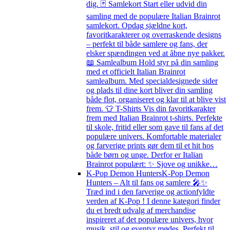
dig. 🃏 Samlekort Start eller udvid din
samling med de populære Italian Brainrot
samlekort. Opdag sjældne kort,
favoritkarakterer og overraskende designs
– perfekt til både samlere og fans, der
elsker spændingen ved at åbne nye pakker.
📖 Samlealbum Hold styr på din samling
med et officielt Italian Brainrot
samlealbum. Med specialdesignede sider
og plads til dine kort bliver din samling
både flot, organiseret og klar til at blive vist
frem. 👕 T-Shirts Vis din favoritkarakter
frem med Italian Brainrot t-shirts. Perfekte
til skole, fritid eller som gave til fans af det
populære univers. Komfortable materialer
og farverige prints gør dem til et hit hos
både børn og unge. Derfor er Italian
Brainrot populært: ✨ Sjove og unikke…
K-Pop Demon Hunters
K-Pop Demon
Hunters – Alt til fans og samlere 🎤✨
Træd ind i den farverige og actionfyldte
verden af K-Pop ! I denne kategori finder
du et bredt udvalg af merchandise
inspireret af det populære univers, hvor
musik, stil og eventyr mødes. Perfekt til