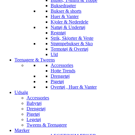
Bluser, T-shirts & Toppe
Buksedragter
Bukser & shorts
Huer & Vanter
Kjoler & Nederdele
Nattøj & Undertøj
Regntøj
Strik, Skjorter & Veste
Strømpebukser & Sko
Termotøj & Overtøj
Uld
Teenagere & Tweens
Accessories
Hotte Trends
Drengetøj
Pigetøj
Overtøj , Huer & Vanter
Udsalg
Accessories
Babytøj
Drengetøj
Pigetøj
Legetøj
Tweens & Teenagere
Mærker