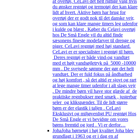
af overtøj. CeLavi det helt rigtige valg hvis
du ønsker regntøj og termotøj der kan klare
lidt af hvert. Aktive børn har brug for
overtøj der er godt nok til det danske vejr,
og som kan klare mange timers leg udenfor
i kulde og blæst . Køber du Celavi overtøj
hos De Små Engle vil du altid finde
sæsonens fineste modefarver til drenge og
piger. CeLavi regntøj med høj standard.
CeLavi er er specialister i regntøj til børn.
Deres regntøj er både vind-og vandtæt
med et højt vandsøjletryk på 5000 -10000
mm . De svejsede sømme der gør det helt
vandtæt. Der er fuld fokus på åndbarhed
og høj komfort , så det altid er sjovt og rart
at lege mange timer udenfor i alt slags vejr
. De mindre børn vil have stor glæde af de
praktiske regnbukser med smæk , justerbar
seler og klikspænder. Til de lidt større
børn er der elastik i taljen . CeLavi
Eksklusivt og miljøvenligt PU regntøj Hos
De Små Engle er vi bevidste om vores
børns fremtid og jord . Vi er derfor…
Joha
Joha børnetøj i høj kvalitet Joha blev
grundlagt i 1963 og er i dag en af