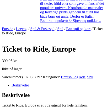
til skole, fritid eller som gave til fans af det
populære univers. Komfortable materialer
og farverige prints gør dem til et hit hos
både børn og unge. Derfor er Italian
Brainrot populært: ✨ Sjove og unikke…
Forside
/
Legetøj
/
Spil & Puslespil
/
Spil
/
Brætspil og kort
/ Ticket
to Ride, Europe
Ticket to Ride, Europe
399,95
kr.
Ikke på lager
Varenummer (SKU):
7292
Kategorier:
Brætspil og kort
,
Spil
Beskrivelse
Beskrivelse
Ticket to Ride, Europa er et Strategispil for hele familien.