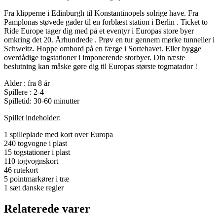
Fra klipperne i Edinburgh til Konstantinopels solrige have. Fra
Pamplonas støvede gader til en forblæst station i Berlin . Ticket to
Ride Europe tager dig med på et eventyr i Europas store byer
omkring det 20. Århundrede . Prøv en tur gennem mørke tunneller i
Schweitz. Hoppe ombord på en færge i Sortehavet. Eller bygge
overdådige togstationer i imponerende storbyer. Din næste
beslutning kan måske gøre dig til Europas største togmatador !
Alder : fra 8 år
Spillere : 2-4
Spilletid: 30-60 minutter
Spillet indeholder:
1 spilleplade med kort over Europa
240 togvogne i plast
15 togstationer i plast
110 togvognskort
46 rutekort
5 pointmarkører i træ
1 sæt danske regler
Relaterede varer