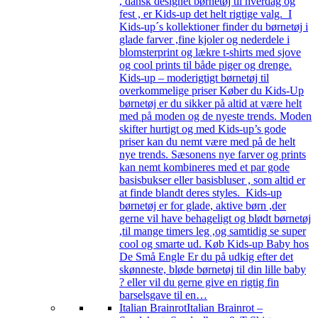
, dansk designet børnetøj til hverdag og
fest , er Kids-up det helt rigtige valg. I
Kids-up´s kollektioner finder du børnetøj i
glade farver ,fine kjoler og nederdele i
blomsterprint og lækre t-shirts med sjove
og cool prints til både piger og drenge.
Kids-up – moderigtigt børnetøj til
overkommelige priser Køber du Kids-Up
børnetøj er du sikker på altid at være helt
med på moden og de nyeste trends. Moden
skifter hurtigt og med Kids-up’s gode
priser kan du nemt være med på de helt
nye trends. Sæsonens nye farver og prints
kan nemt kombineres med et par gode
basisbukser eller basisbluser , som altid er
at finde blandt deres styles. Kids-up
børnetøj er for glade, aktive børn ,der
gerne vil have behageligt og blødt børnetøj
,til mange timers leg ,og samtidig se super
cool og smarte ud. Køb Kids-up Baby hos
De Små Engle Er du på udkig efter det
skønneste, bløde børnetøj til din lille baby
? eller vil du gerne give en rigtig fin
barselsgave til en…
Italian Brainrot
Italian Brainrot –