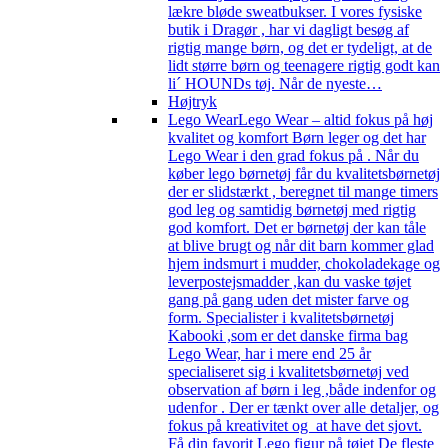
lækre bløde sweatbukser. I vores fysiske
butik i Dragør , har vi dagligt besøg af
rigtig mange børn, og det er tydeligt, at de
lidt større børn og teenagere rigtig godt kan
li´ HOUNDs tøj. Når de nyeste…
Højtryk
Lego Wear
Lego Wear – altid fokus på høj
kvalitet og komfort Børn leger og det har
Lego Wear i den grad fokus på . Når du
køber lego børnetøj får du kvalitetsbørnetøj
der er slidstærkt , beregnet til mange timers
god leg og samtidig børnetøj med rigtig
god komfort. Det er børnetøj der kan tåle
at blive brugt og når dit barn kommer glad
hjem indsmurt i mudder, chokoladekage og
leverpostejsmadder ,kan du vaske tøjet
gang på gang uden det mister farve og
form. Specialister i kvalitetsbørnetøj
Kabooki ,som er det danske firma bag
Lego Wear, har i mere end 25 år
specialiseret sig i kvalitetsbørnetøj ved
observation af børn i leg ,både indenfor og
udenfor . Der er tænkt over alle detaljer, og
fokus på kreativitet og at have det sjovt.
Få din favorit Lego figur på tøjet De fleste