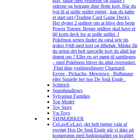
kort, sidde med vennerne og bladre i
siderne og betragte dine flotte kort. Har du
lyst til at spille spillet rigtigt, kan du købe
et start sæt (Trading Card Game Deck).
Her dyster 2 spillere om at blive den beste
Power Træner. Begge spillere skal have et
60 korts deck for at spille spillet. I
Pokémon serien finder du også seje tin
æsker fyldt med kort og tilbehør. Måske får
du netop det helt specielle kort du altid har
drømt om ? Eller en sej mønt til samlingen
– med Pokémon bliver du altid overrasket.
Find dine ynglingsfigurer Charizard,
Eevee , Pickachu, Mewtowo , Bulbasaur
eller Squirtle her hos De Små Engle .
Schleich
Squishmallows
Sylvanian Families
Top Model
Toy Story
Vn-Toys
TØJMÆRKER
CeLavi
CeLavi ,det helt rigtige valg af
overtøj Hos De Små Engle går vi ikke på
kompromis med funktionalitet og kvalitet