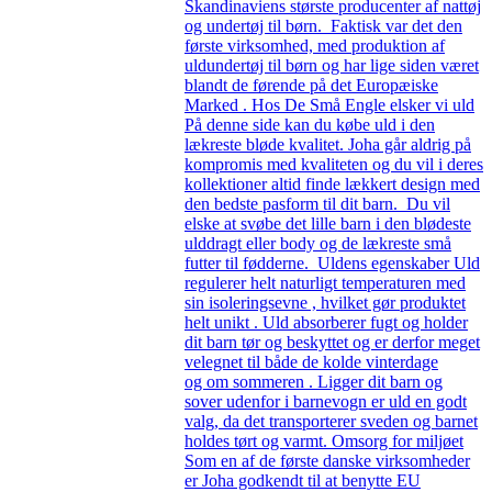
Skandinaviens største producenter af nattøj
og undertøj til børn. Faktisk var det den
første virksomhed, med produktion af
uldundertøj til børn og har lige siden været
blandt de førende på det Europæiske
Marked . Hos De Små Engle elsker vi uld
På denne side kan du købe uld i den
lækreste bløde kvalitet. Joha går aldrig på
kompromis med kvaliteten og du vil i deres
kollektioner altid finde lækkert design med
den bedste pasform til dit barn. Du vil
elske at svøbe det lille barn i den blødeste
ulddragt eller body og de lækreste små
futter til fødderne. Uldens egenskaber Uld
regulerer helt naturligt temperaturen med
sin isoleringsevne , hvilket gør produktet
helt unikt . Uld absorberer fugt og holder
dit barn tør og beskyttet og er derfor meget
velegnet til både de kolde vinterdage
og om sommeren . Ligger dit barn og
sover udenfor i barnevogn er uld en godt
valg, da det transporterer sveden og barnet
holdes tørt og varmt. Omsorg for miljøet
Som en af de første danske virksomheder
er Joha godkendt til at benytte EU