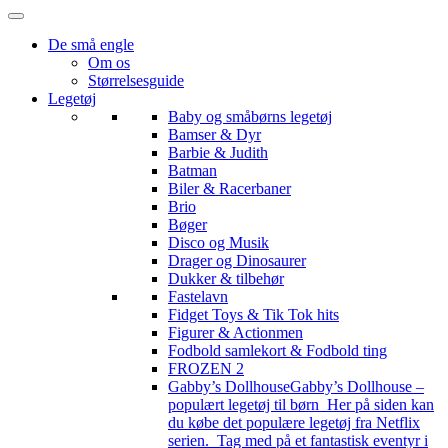
De små engle
Om os
Størrelsesguide
Legetøj
Baby og småbørns legetøj
Bamser & Dyr
Barbie & Judith
Batman
Biler & Racerbaner
Brio
Bøger
Disco og Musik
Drager og Dinosaurer
Dukker & tilbehør
Fastelavn
Fidget Toys & Tik Tok hits
Figurer & Actionmen
Fodbold samlekort & Fodbold ting
FROZEN 2
Gabby’s Dollhouse
Gabby’s Dollhouse –
populært legetøj til børn Her på siden kan
du købe det populære legetøj fra Netflix
serien. Tag med på et fantastisk eventyr i