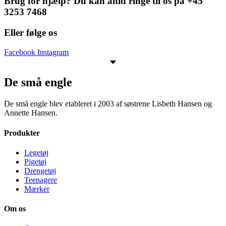
Brug for hjælp? Du kan altid ringe til os på +45
3253 7468
Eller følge os
Facebook
Instagram
De små engle
De små engle blev etableret i 2003 af søstrene Lisbeth Hansen og
Annette Hansen.
Produkter
Legetøj
Pigetøj
Drengetøj
Teenagere
Mærker
Om os