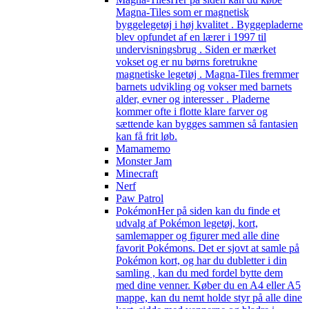
Magna-Tiles som er magnetisk
byggelegetøj i høj kvalitet . Byggepladerne
blev opfundet af en lærer i 1997 til
undervisningsbrug . Siden er mærket
vokset og er nu børns foretrukne
magnetiske legetøj . Magna-Tiles fremmer
barnets udvikling og vokser med barnets
alder, evner og interesser . Pladerne
kommer ofte i flotte klare farver og
sættende kan bygges sammen så fantasien
kan få frit løb.
Mamamemo
Monster Jam
Minecraft
Nerf
Paw Patrol
Pokémon
Her på siden kan du finde et
udvalg af Pokémon legetøj, kort,
samlemapper og figurer med alle dine
favorit Pokémons. Det er sjovt at samle på
Pokémon kort, og har du dubletter i din
samling , kan du med fordel bytte dem
med dine venner. Køber du en A4 eller A5
mappe, kan du nemt holde styr på alle dine