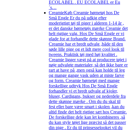
ECOLABEL . EU ECOLABEL er Eu
´s…
Creamie
Køb Creamie børnetøj hos De
Små Engle Er du på udkig efter
moderigtigt tøj til piger i alderen 1-14 år ,
er det danske børnetøjs mærke Creamie det
helt rigtige valg. Hos De Små Engle er vi
glade for at forhandle dette skønne Brand.
Creamie har et bredt udvalg ,både til den
søde lille pige og et lidt mere cool look til
tweens. Praktisk tøj med høj kvalitet .
Creamie ligger vægt på at producere tøjet i
nøje udvalgte materialer, så det ikke bare er
rart at have på ,men også kan holde til leg
og mange gange vask uden at miste farve
og form. Creamie børnetøj med mange
forskellige udtryk Hos De Små Engle
forhandler vi et bredt udvalg af kjoler,
bluser, Cardigans, bukser og nederdele fra
dette skønne mærke . Om du du skal til
fest eller bare være smart i skolen ,kan du
altid finde det helt rigtige sæt hos Creamie.
De forskellige dele kan let kombineres ,så
du kan style tøjet lige præcist så det passer
din pige . Er du til prinsesselooket vil du