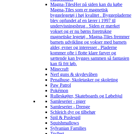
Magna-Tiles
Her på siden kan du købe
Magna-Tiles som er magnetisk
byggelegetøj i høj kvalitet . Byggepladerne
blev opfundet af en lærer i 1997 til
undervisningsbrug . Siden er mærket
vokset og er nu børns foretrukne
magnetiske legetøj . Magna-Tiles fremmer
barnets udvikling og vokser med barnets
alder, evner og interesser . Pladerne
kommer ofte i flotte klare farver og
sættende kan bygges sammen så fantasien
kan få frit løb.
Minecraft
Nerf guns & skydevåben
Penalhuse, Skoletasker og skoleting
Paw Patrol
Pokémon
Rulleskøjter, Skateboards og Løbehjul
Samleserier - piger
Samleserier - Drenge
Schleich dyr og tilbehør
Spil & Puslespil
Squishmallows
Sylvanian Families
Trylleri