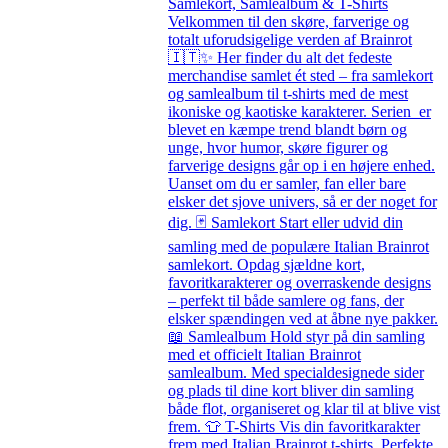
Samlekort, Samlealbum & T-Shirts
Velkommen til den skøre, farverige og
totalt uforudsigelige verden af Brainrot
🇮🇹✨ Her finder du alt det fedeste
merchandise samlet ét sted – fra samlekort
og samlealbum til t-shirts med de mest
ikoniske og kaotiske karakterer. Serien er
blevet en kæmpe trend blandt børn og
unge, hvor humor, skøre figurer og
farverige designs går op i en højere enhed.
Uanset om du er samler, fan eller bare
elsker det sjove univers, så er der noget for
dig. 🃏 Samlekort Start eller udvid din
samling med de populære Italian Brainrot
samlekort. Opdag sjældne kort,
favoritkarakterer og overraskende designs
– perfekt til både samlere og fans, der
elsker spændingen ved at åbne nye pakker.
📖 Samlealbum Hold styr på din samling
med et officielt Italian Brainrot
samlealbum. Med specialdesignede sider
og plads til dine kort bliver din samling
både flot, organiseret og klar til at blive vist
frem. 👕 T-Shirts Vis din favoritkarakter
frem med Italian Brainrot t-shirts. Perfekte