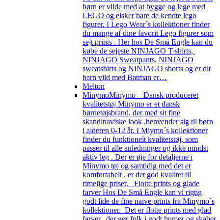
børn er vilde med at bygge og lege med
LEGO og elsker bare de kendte lego
figurer. I Lego Wear´s kollektioner finder
du mange af dine favorit Lego figurer som
sejt prints . Her hos De Små Engle kan du
købe de sejeste NINJAGO T-shirts,
NINJAGO Sweatpants, NINJAGO
sweatshirts og NINJAGO shorts og er dit
barn vild med Batman er…
Melton
Minymo
Minymo – Dansk produceret
kvalitetstøj Minymo er et dansk
børnetøjsbrand, der med sit fine
skandinaviske look ,henvender sig til børn
i alderen 0-12 år. I Miymo´s kollektioner
finder du funktionelt kvalitetstøj, som
passer til alle anledninger og ikke mindst
aktiv leg . Der er øje for detaljerne i
Minymo tøj og samtidig med det er
komfortabelt , er det god kvalitet til
rimelige priser. Flotte prints og glade
farver Hos De Små Engle kan vi rigtig
godt lide de fine naive prints fra Minymo´s
kollektioner. Det er flotte prints med glad
farver, der gør folk i godt humør og skaber