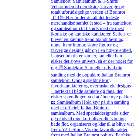
Samlekort, Samlealbum & T-Shirts
Velkommen til den skøre, farverige og
totalt uforudsigelige verden af Brainrot
🇮🇹✨ Her finder du alt det fedeste
merchandise samlet ét sted – fra samlekort
og samlealbum til t-shirts med de mest
ikoniske og kaotiske karakterer. Serien er
blevet en kæmpe trend blandt børn og
unge, hvor humor, skøre figurer og
farverige designs går op i en højere enhed.
Uanset om du er samler, fan eller bare
elsker det sjove univers, så er der noget for
dig. 🃏 Samlekort Start eller udvid din
samling med de populære Italian Brainrot
samlekort. Opdag sjældne kort,
favoritkarakterer og overraskende designs
– perfekt til både samlere og fans, der
elsker spændingen ved at åbne nye pakker.
📖 Samlealbum Hold styr på din samling
med et officielt Italian Brainrot
samlealbum. Med specialdesignede sider
og plads til dine kort bliver din samling
både flot, organiseret og klar til at blive vist
frem. 👕 T-Shirts Vis din favoritkarakter
frem med Italian Brainrot t-shirts. Perfekte