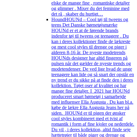
elske de mange fine , romantiske detaljer
og glimmer . Mixer du det feminine med
det rå , skaber du hurtigt…
Hound
HOUNd – Cool tøj til tweens og
teens Det Danske børnetøjsmærke
HOUNd er et at de førende brands
indenfor tøj til tweens og teenagere . Du
kan i deres kollektioner finde de lækreste
og mest cool styles til drenge og piger i
alderen 8-16 år. De nyeste modetrends
HOUNds designer har altid fingeren på
pulsen når det gælder de nyeste trends og
modetendenser. De ved lige hvad de unge
teenagere kan lide og så snart der opstår en
ny trend er du sikke på at finde den i deres
kolIektion. Tøjet oser af kvalitet og har
mange fine detaljer. I 2021 har HOUNd
produceret smart børnetøj i samarbejde
med influenser Ella Augusta . Du kan bl.a.
købe de lækre Ella Augusta Jeans her på
siden. HOUNd er til pigen der ønsker
cool styles kombineret med et tvist af
romantik i form af fine kjoler og nederdele.
Du vil , i deres kollektion, altid finde seje
hættetrøjer til både piger og drenge og