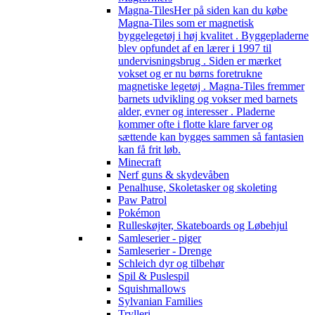
Magna-Tiles
Her på siden kan du købe
Magna-Tiles som er magnetisk
byggelegetøj i høj kvalitet . Byggepladerne
blev opfundet af en lærer i 1997 til
undervisningsbrug . Siden er mærket
vokset og er nu børns foretrukne
magnetiske legetøj . Magna-Tiles fremmer
barnets udvikling og vokser med barnets
alder, evner og interesser . Pladerne
kommer ofte i flotte klare farver og
sættende kan bygges sammen så fantasien
kan få frit løb.
Minecraft
Nerf guns & skydevåben
Penalhuse, Skoletasker og skoleting
Paw Patrol
Pokémon
Rulleskøjter, Skateboards og Løbehjul
Samleserier - piger
Samleserier - Drenge
Schleich dyr og tilbehør
Spil & Puslespil
Squishmallows
Sylvanian Families
Trylleri