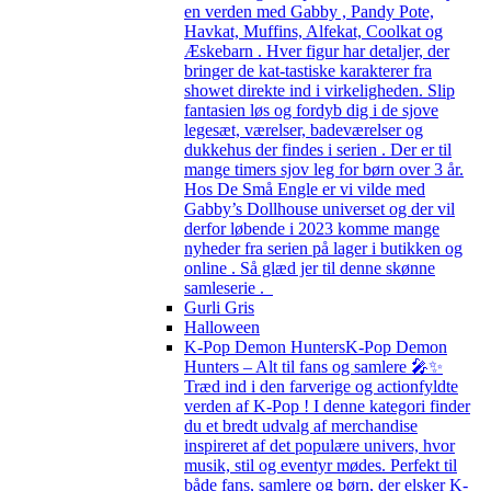
en verden med Gabby , Pandy Pote,
Havkat, Muffins, Alfekat, Coolkat og
Æskebarn . Hver figur har detaljer, der
bringer de kat-tastiske karakterer fra
showet direkte ind i virkeligheden. Slip
fantasien løs og fordyb dig i de sjove
legesæt, værelser, badeværelser og
dukkehus der findes i serien . Der er til
mange timers sjov leg for børn over 3 år.
Hos De Små Engle er vi vilde med
Gabby’s Dollhouse universet og der vil
derfor løbende i 2023 komme mange
nyheder fra serien på lager i butikken og
online . Så glæd jer til denne skønne
samleserie .
Gurli Gris
Halloween
K-Pop Demon Hunters
K-Pop Demon
Hunters – Alt til fans og samlere 🎤✨
Træd ind i den farverige og actionfyldte
verden af K-Pop ! I denne kategori finder
du et bredt udvalg af merchandise
inspireret af det populære univers, hvor
musik, stil og eventyr mødes. Perfekt til
både fans, samlere og børn, der elsker K-