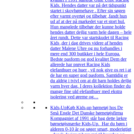
Kids. Hendes datter var på det tidspunkt
startet i skovbørnehave . Efter sin søgen
efter varmt overtøj og tilbehør ,fandt hun
ud af at der på markedet var et stort hul.
Hun manglede tilbehør der kunne holde
hendes datter dejlig varm hele dagen – hele
året rundt. Dette var startskudet til Racing
Kids ,der i dag drives videre af hendes
datter Malene Uhre og nu forhandles i
mere end 300 butikker i hele Europa.
Bedste pasform og god kvalitet Dem der
allerede har prøvet Racing Kids
elefanthuer og huer , vil nok give os ret i at
de har en super god pasform. Samtidig er
du aldrig i tvivl om at dit barn holdes dejlig
varm hver dag. I deres kollektion finder du
mange fine uld elefanthuer med ekstra
isolering ved ørerne og…
Kids-Up
Køb Kids-up børnetøj hos De
Små Engle Det Danske børnetøjsfirma
Kompagniet af 1991 står bag dette lækre
børnetøjsmærke Kids-Up. Har du børn i
alderen 0-10 år og søger smart, moderigtigt