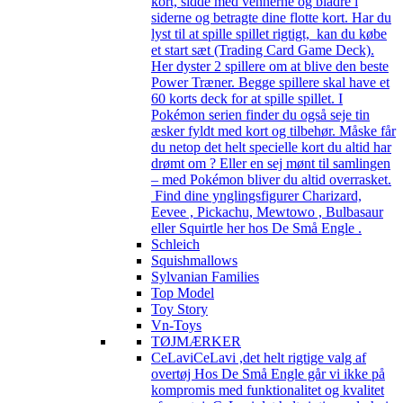
kort, sidde med vennerne og bladre i
siderne og betragte dine flotte kort. Har du
lyst til at spille spillet rigtigt, kan du købe
et start sæt (Trading Card Game Deck).
Her dyster 2 spillere om at blive den beste
Power Træner. Begge spillere skal have et
60 korts deck for at spille spillet. I
Pokémon serien finder du også seje tin
æsker fyldt med kort og tilbehør. Måske får
du netop det helt specielle kort du altid har
drømt om ? Eller en sej mønt til samlingen
– med Pokémon bliver du altid overrasket.
Find dine ynglingsfigurer Charizard,
Eevee , Pickachu, Mewtowo , Bulbasaur
eller Squirtle her hos De Små Engle .
Schleich
Squishmallows
Sylvanian Families
Top Model
Toy Story
Vn-Toys
TØJMÆRKER
CeLavi
CeLavi ,det helt rigtige valg af
overtøj Hos De Små Engle går vi ikke på
kompromis med funktionalitet og kvalitet