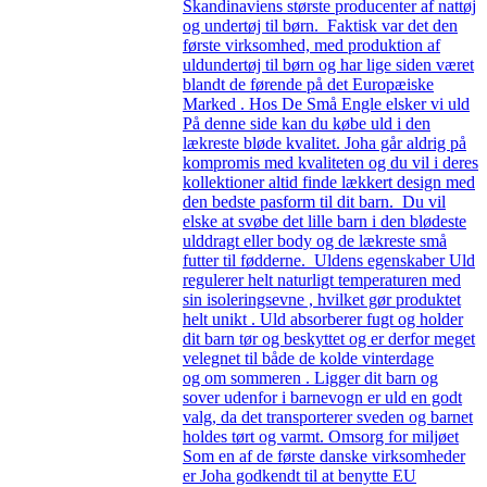
Skandinaviens største producenter af nattøj
og undertøj til børn. Faktisk var det den
første virksomhed, med produktion af
uldundertøj til børn og har lige siden været
blandt de førende på det Europæiske
Marked . Hos De Små Engle elsker vi uld
På denne side kan du købe uld i den
lækreste bløde kvalitet. Joha går aldrig på
kompromis med kvaliteten og du vil i deres
kollektioner altid finde lækkert design med
den bedste pasform til dit barn. Du vil
elske at svøbe det lille barn i den blødeste
ulddragt eller body og de lækreste små
futter til fødderne. Uldens egenskaber Uld
regulerer helt naturligt temperaturen med
sin isoleringsevne , hvilket gør produktet
helt unikt . Uld absorberer fugt og holder
dit barn tør og beskyttet og er derfor meget
velegnet til både de kolde vinterdage
og om sommeren . Ligger dit barn og
sover udenfor i barnevogn er uld en godt
valg, da det transporterer sveden og barnet
holdes tørt og varmt. Omsorg for miljøet
Som en af de første danske virksomheder
er Joha godkendt til at benytte EU