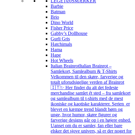
LEGETØJSMÆRKER
Barbie
Batman
Brio
Dino World
Fisher Price
Gabby’s Dollhouse
Gurli Gris
Hatchimals
Hama
Hape
Hot Wheels
Italian Brainrot
Italian Brainrot –
Samlekort, Samlealbum & T-Shirts
Velkommen til den skøre, farverige og
totalt uforudsigelige verden af Brainrot
🇮🇹✨ Her finder du alt det fedeste
merchandise samlet ét sted – fra samlekort
og samlealbum til t-shirts med de mest
ikoniske og kaotiske karakterer. Serien er
blevet en kæmpe trend blandt børn og
unge, hvor humor, skøre figurer og
farverige designs går op i en højere enhed.
Uanset om du er samler, fan eller bare
elsker det sjove univers, så er der noget for