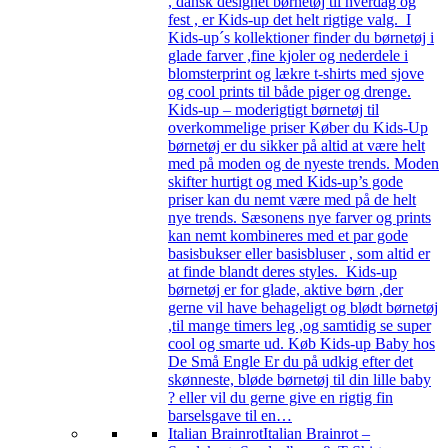
, dansk designet børnetøj til hverdag og
fest , er Kids-up det helt rigtige valg. I
Kids-up´s kollektioner finder du børnetøj i
glade farver ,fine kjoler og nederdele i
blomsterprint og lækre t-shirts med sjove
og cool prints til både piger og drenge.
Kids-up – moderigtigt børnetøj til
overkommelige priser Køber du Kids-Up
børnetøj er du sikker på altid at være helt
med på moden og de nyeste trends. Moden
skifter hurtigt og med Kids-up’s gode
priser kan du nemt være med på de helt
nye trends. Sæsonens nye farver og prints
kan nemt kombineres med et par gode
basisbukser eller basisbluser , som altid er
at finde blandt deres styles. Kids-up
børnetøj er for glade, aktive børn ,der
gerne vil have behageligt og blødt børnetøj
,til mange timers leg ,og samtidig se super
cool og smarte ud. Køb Kids-up Baby hos
De Små Engle Er du på udkig efter det
skønneste, bløde børnetøj til din lille baby
? eller vil du gerne give en rigtig fin
barselsgave til en…
Italian Brainrot
Italian Brainrot –