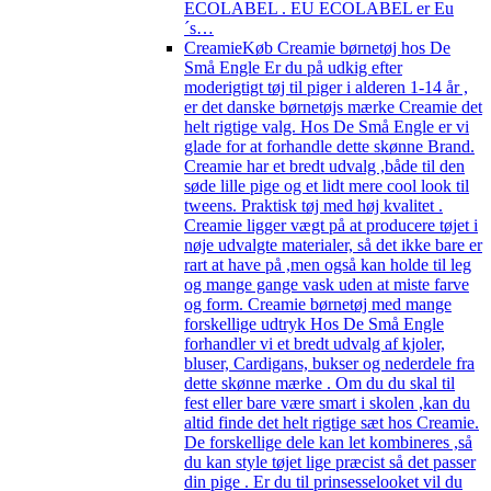
ECOLABEL . EU ECOLABEL er Eu
´s…
Creamie
Køb Creamie børnetøj hos De
Små Engle Er du på udkig efter
moderigtigt tøj til piger i alderen 1-14 år ,
er det danske børnetøjs mærke Creamie det
helt rigtige valg. Hos De Små Engle er vi
glade for at forhandle dette skønne Brand.
Creamie har et bredt udvalg ,både til den
søde lille pige og et lidt mere cool look til
tweens. Praktisk tøj med høj kvalitet .
Creamie ligger vægt på at producere tøjet i
nøje udvalgte materialer, så det ikke bare er
rart at have på ,men også kan holde til leg
og mange gange vask uden at miste farve
og form. Creamie børnetøj med mange
forskellige udtryk Hos De Små Engle
forhandler vi et bredt udvalg af kjoler,
bluser, Cardigans, bukser og nederdele fra
dette skønne mærke . Om du du skal til
fest eller bare være smart i skolen ,kan du
altid finde det helt rigtige sæt hos Creamie.
De forskellige dele kan let kombineres ,så
du kan style tøjet lige præcist så det passer
din pige . Er du til prinsesselooket vil du