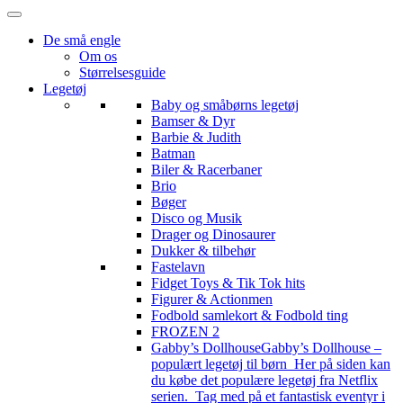
De små engle
Om os
Størrelsesguide
Legetøj
Baby og småbørns legetøj
Bamser & Dyr
Barbie & Judith
Batman
Biler & Racerbaner
Brio
Bøger
Disco og Musik
Drager og Dinosaurer
Dukker & tilbehør
Fastelavn
Fidget Toys & Tik Tok hits
Figurer & Actionmen
Fodbold samlekort & Fodbold ting
FROZEN 2
Gabby’s Dollhouse
Gabby’s Dollhouse –
populært legetøj til børn Her på siden kan
du købe det populære legetøj fra Netflix
serien. Tag med på et fantastisk eventyr i