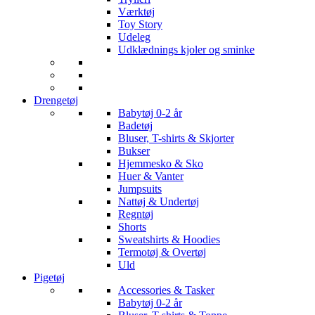
Værktøj
Toy Story
Udeleg
Udklædnings kjoler og sminke
Drengetøj
Babytøj 0-2 år
Badetøj
Bluser, T-shirts & Skjorter
Bukser
Hjemmesko & Sko
Huer & Vanter
Jumpsuits
Nattøj & Undertøj
Regntøj
Shorts
Sweatshirts & Hoodies
Termotøj & Overtøj
Uld
Pigetøj
Accessories & Tasker
Babytøj 0-2 år