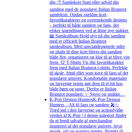
dig. 🃏 Samlekort Start eller udvid din
samling med de populære Italian Brainrot
samlekort. Opdag sjældne kort,
favoritkarakterer og overraskende designs
– perfekt til både samlere og fans, der
elsker spændingen ved at åbne nye pakker.
📖 Samlealbum Hold styr på din samling
med et officielt Italian Brainrot
samlealbum. Med specialdesignede sider
og plads til dine kort bliver din samling
både flot, organiseret og klar til at blive vist
frem. 👕 T-Shirts Vis din favoritkarakter
frem med Italian Brainrot t-shirts. Perfekte
til skole, fritid eller som gave til fans af det
populære univers. Komfortable materialer
og farverige prints gør dem til et hit hos
både børn og unge. Derfor er Italian
Brainrot populært: ✨ Sjove og unikke…
K-Pop Demon Hunters
K-Pop Demon
Hunters – Alt til fans og samlere 🎤✨
Træd ind i den farverige og actionfyldte
verden af K-Pop ! I denne kategori finder
du et bredt udvalg af merchandise
inspireret af det populære univers, hvor
musik, stil og eventyr mødes. Perfekt til