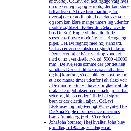
af overtøj. CeLavi det helt rigtige valg hvis
du ønsker regntøj og termotøj der kan klare
lidt af hvert. Aktive børn har brug for
overtøj der er godt nok til det danske vejr,
og som kan klare mange timers leg udenfor
i kulde og blæst . Køber du Celavi overtøj
hos De Små Engle vil du altid finde
sæsonens fineste modefarver til drenge og
piger. CeLavi regntøj med høj standard.
CeLavi er er specialister i regntøj til børn.
Deres regntøj er både vind-og vandtæt
med et højt vandsøjletryk på 5000 -10000
mm . De svejsede sømme der gør det helt
vandtæt. Der er fuld fokus på åndbarhed
og høj komfort , så det altid er sjovt og rart
at lege mange timer udenfor i alt slags vejr
. De mindre børn vil have stor glæde af de
praktiske regnbukser med smæk , justerbar
seler og klikspænder. Til de lidt større
børn er der elastik i taljen . CeLavi
Eksklusivt og miljøvenligt PU regntøj Hos
De Små Engle er vi bevidste om vores
børns fremtid og jord . Vi er derfor…
Joha
Joha børnetøj i høj kvalitet Joha blev
grundlagt i 1963 og er i dag en af