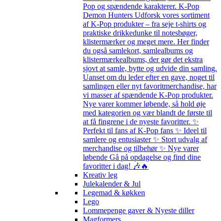
Pop og spændende karakterer. K-Pop
Demon Hunters Udforsk vores sortiment
af K-Pop produkter – fra seje t-shirts og
praktiske drikkedunke til notesbøger,
klistermærker og meget mere. Her finder
du også samlekort, samlealbums og
klistermærkealbums, der gør det ekstra
sjovt at samle, bytte og udvide din samling.
Uanset om du leder efter en gave, noget til
samlingen eller nyt favoritmerchandise, har
vi masser af spændende K-Pop produkter.
Nye varer kommer løbende, så hold øje
med kategorien og vær blandt de første til
at få fingrene i de nyeste favoritter. ✨
Perfekt til fans af K-Pop fans ✨ Ideel til
samlere og entusiaster ✨ Stort udvalg af
merchandise og tilbehør ✨ Nye varer
løbende Gå på opdagelse og find dine
favoritter i dag! 🎶🔥
Kreativ leg
Julekalender & Jul
Legemad & køkken
Lego
Lommepenge gaver & Nyeste diller
Magformers