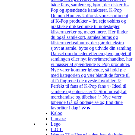
både fans, samlere og børn, der elsker K-
Pop og spændende karakterer. K-Pop
Demon Hunters Udforsk vores sortiment
af K-Pop produkter – fra seje t-shirts og
praktiske drikkedunke til notesbøger,
klistermærker og meget mere. Her finder
du også samlekort, samlealbums og
klistermærkealbums, der gør det ekstra
sjovt at samle, bytte og udvide din samling.
Uanset om du leder efter en gave, noget til
samlingen eller nyt favoritmerchandise, har
vi masser af spændende K-Pop produkter.
Nye varer kommer løbende, så hold øje
med kategorien og vær blandt de første til
at få fingrene i de nyeste favoritter. ✨
Perfekt til fans af K-Pop fans ✨ Ideel til
samlere og entusiaster ✨ Stort udvalg af
merchandise og tilbehør ✨ Nye varer
løbende Gå på opdagelse og find dine
favoritter i dag! 🎶🔥
Kaloo
Lamaze
Lego
L.O.L
Magna-Tiles
Her på siden kan du købe