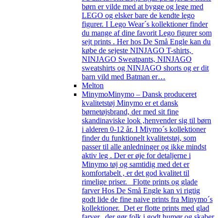
børn er vilde med at bygge og lege med
LEGO og elsker bare de kendte lego
figurer. I Lego Wear´s kollektioner finder
du mange af dine favorit Lego figurer som
sejt prints . Her hos De Små Engle kan du
købe de sejeste NINJAGO T-shirts,
NINJAGO Sweatpants, NINJAGO
sweatshirts og NINJAGO shorts og er dit
barn vild med Batman er…
Melton
Minymo
Minymo – Dansk produceret
kvalitetstøj Minymo er et dansk
børnetøjsbrand, der med sit fine
skandinaviske look ,henvender sig til børn
i alderen 0-12 år. I Miymo´s kollektioner
finder du funktionelt kvalitetstøj, som
passer til alle anledninger og ikke mindst
aktiv leg . Der er øje for detaljerne i
Minymo tøj og samtidig med det er
komfortabelt , er det god kvalitet til
rimelige priser. Flotte prints og glade
farver Hos De Små Engle kan vi rigtig
godt lide de fine naive prints fra Minymo´s
kollektioner. Det er flotte prints med glad
farver, der gør folk i godt humør og skaber