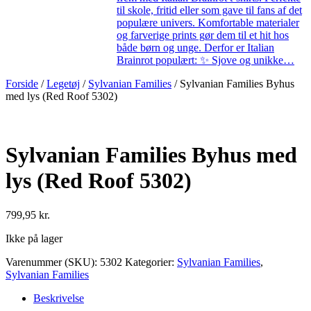
til skole, fritid eller som gave til fans af det
populære univers. Komfortable materialer
og farverige prints gør dem til et hit hos
både børn og unge. Derfor er Italian
Brainrot populært: ✨ Sjove og unikke…
Forside
/
Legetøj
/
Sylvanian Families
/ Sylvanian Families Byhus
med lys (Red Roof 5302)
Sylvanian Families Byhus med
lys (Red Roof 5302)
799,95
kr.
Ikke på lager
Varenummer (SKU):
5302
Kategorier:
Sylvanian Families
,
Sylvanian Families
Beskrivelse