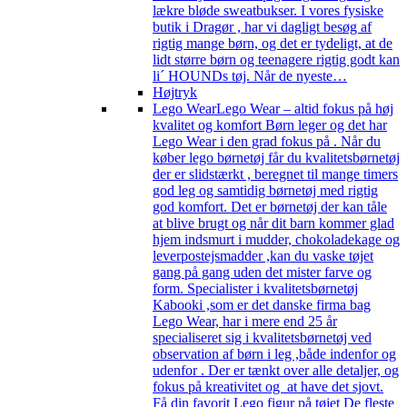
lækre bløde sweatbukser. I vores fysiske
butik i Dragør , har vi dagligt besøg af
rigtig mange børn, og det er tydeligt, at de
lidt større børn og teenagere rigtig godt kan
li´ HOUNDs tøj. Når de nyeste…
Højtryk
Lego Wear
Lego Wear – altid fokus på høj
kvalitet og komfort Børn leger og det har
Lego Wear i den grad fokus på . Når du
køber lego børnetøj får du kvalitetsbørnetøj
der er slidstærkt , beregnet til mange timers
god leg og samtidig børnetøj med rigtig
god komfort. Det er børnetøj der kan tåle
at blive brugt og når dit barn kommer glad
hjem indsmurt i mudder, chokoladekage og
leverpostejsmadder ,kan du vaske tøjet
gang på gang uden det mister farve og
form. Specialister i kvalitetsbørnetøj
Kabooki ,som er det danske firma bag
Lego Wear, har i mere end 25 år
specialiseret sig i kvalitetsbørnetøj ved
observation af børn i leg ,både indenfor og
udenfor . Der er tænkt over alle detaljer, og
fokus på kreativitet og at have det sjovt.
Få din favorit Lego figur på tøjet De fleste