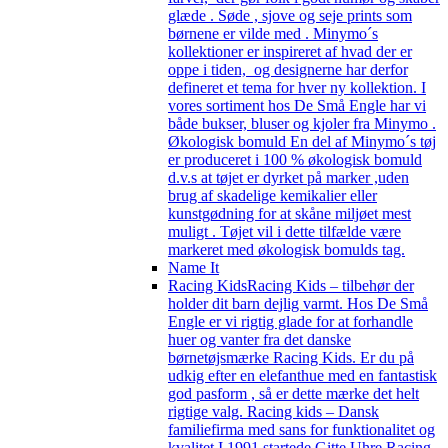
glæde . Søde , sjove og seje prints som
børnene er vilde med . Minymo´s
kollektioner er inspireret af hvad der er
oppe i tiden, og designerne har derfor
defineret et tema for hver ny kollektion. I
vores sortiment hos De Små Engle har vi
både bukser, bluser og kjoler fra Minymo .
Økologisk bomuld En del af Minymo´s tøj
er produceret i 100 % økologisk bomuld
d.v.s at tøjet er dyrket på marker ,uden
brug af skadelige kemikalier eller
kunstgødning for at skåne miljøet mest
muligt . Tøjet vil i dette tilfælde være
markeret med økologisk bomulds tag.
Name It
Racing Kids
Racing Kids – tilbehør der
holder dit barn dejlig varmt. Hos De Små
Engle er vi rigtig glade for at forhandle
huer og vanter fra det danske
børnetøjsmærke Racing Kids. Er du på
udkig efter en elefanthue med en fantastisk
god pasform , så er dette mærke det helt
rigtige valg. Racing kids – Dansk
familiefirma med sans for funktionalitet og
kvalitet I 1991 startede Gitte Uhre Racing