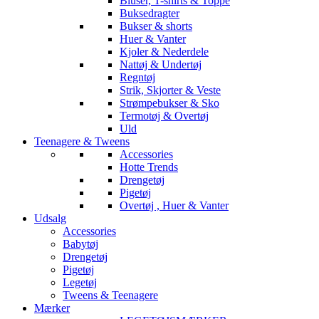
Bluser, T-shirts & Toppe
Buksedragter
Bukser & shorts
Huer & Vanter
Kjoler & Nederdele
Nattøj & Undertøj
Regntøj
Strik, Skjorter & Veste
Strømpebukser & Sko
Termotøj & Overtøj
Uld
Teenagere & Tweens
Accessories
Hotte Trends
Drengetøj
Pigetøj
Overtøj , Huer & Vanter
Udsalg
Accessories
Babytøj
Drengetøj
Pigetøj
Legetøj
Tweens & Teenagere
Mærker