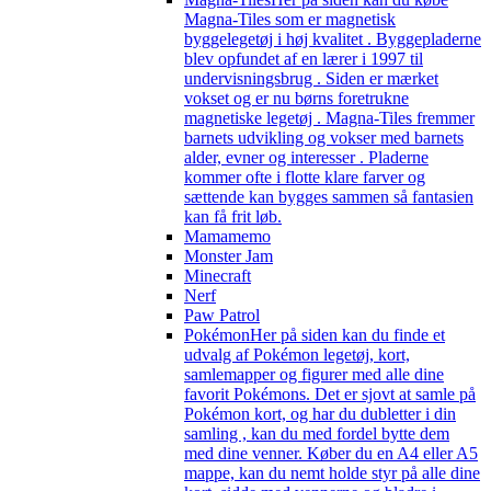
Magna-Tiles som er magnetisk
byggelegetøj i høj kvalitet . Byggepladerne
blev opfundet af en lærer i 1997 til
undervisningsbrug . Siden er mærket
vokset og er nu børns foretrukne
magnetiske legetøj . Magna-Tiles fremmer
barnets udvikling og vokser med barnets
alder, evner og interesser . Pladerne
kommer ofte i flotte klare farver og
sættende kan bygges sammen så fantasien
kan få frit løb.
Mamamemo
Monster Jam
Minecraft
Nerf
Paw Patrol
Pokémon
Her på siden kan du finde et
udvalg af Pokémon legetøj, kort,
samlemapper og figurer med alle dine
favorit Pokémons. Det er sjovt at samle på
Pokémon kort, og har du dubletter i din
samling , kan du med fordel bytte dem
med dine venner. Køber du en A4 eller A5
mappe, kan du nemt holde styr på alle dine