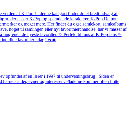
 verden af K-Pop ! I denne kategori finder du et bredt udvalg af
 og børn, der elsker K-Pop og spændende karakterer. K-Pop Demon
listermærker og meget mere. Her finder du også samlekort, samlealbums
ave, noget til samlingen eller nyt favoritmerchandise, har vi masser af
fingrene i de nyeste favoritter. ✨ Perfekt til fans af K-Pop fans ✨
ind dine favoritter i dag! 🎶🔥
v opfundet af en lærer i 1997 til undervisningsbrug . Siden er
arnets alder, evner og interesser . Pladerne kommer ofte i flotte