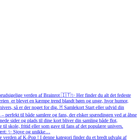
orudsigelige verden af Brainrot 🇮🇹✨ Her finder du alt det fedeste
 Serien er blevet en kæmpe trend blandt børn og unge, hvor humor,
ivers, så er der noget for dig. 🃏 Samlekort Start eller udvid din
– perfekt til både samlere og fans, der elsker spændingen ved at åbne
e sider og plads til dine kort bliver din samling både flot,
e til skole, fritid eller som gave til fans af det populære univers.
pulært: ✨ Sjove og unikke…
 verden af K-Pop ! I denne kategori finder du et bredt udvalg af