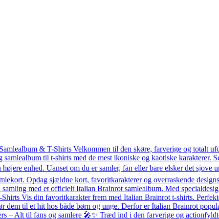
 Samlealbum & T-Shirts Velkommen til den skøre, farverige og totalt uf
g samlealbum til t-shirts med de mest ikoniske og kaotiske karakterer.
 højere enhed. Uanset om du er samler, fan eller bare elsker det sjove un
mlekort. Opdag sjældne kort, favoritkarakterer og overraskende designs 
amling med et officielt Italian Brainrot samlealbum. Med specialdesigned
T-Shirts Vis din favoritkarakter frem med Italian Brainrot t-shirts. Perfekt
ør dem til et hit hos både børn og unge. Derfor er Italian Brainrot po
– Alt til fans og samlere 🎤✨ Træd ind i den farverige og actionfyldte