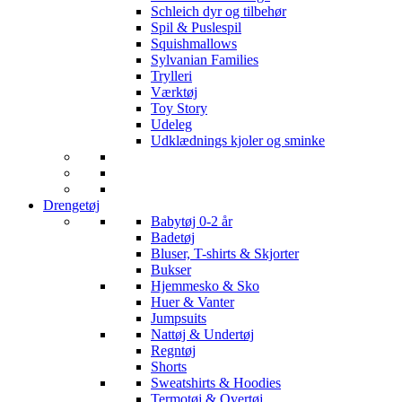
Schleich dyr og tilbehør
Spil & Puslespil
Squishmallows
Sylvanian Families
Trylleri
Værktøj
Toy Story
Udeleg
Udklædnings kjoler og sminke
Drengetøj
Babytøj 0-2 år
Badetøj
Bluser, T-shirts & Skjorter
Bukser
Hjemmesko & Sko
Huer & Vanter
Jumpsuits
Nattøj & Undertøj
Regntøj
Shorts
Sweatshirts & Hoodies
Termotøj & Overtøj