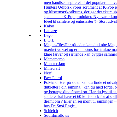
merchandise inspireret af det populære univ
Hunters Udforsk vores sortiment af K-Pop pr
og klistermærkealbums, der gør det ekstra sj
spændende K-Pop produkter. Nye varer kommer 
Ideel til samlere og entusiaster ✨ Stort udv
Kaloo
Lamaze
Lego
L.O.L
Magna-Tiles
Her på siden kan du købe Magna-
mærket vokset og er nu børns foretrukne magn
klare farver og sættende kan bygges sammen s
Mamamemo
Monster Jam
Minecraft
Nerf
Paw Patrol
Pokémon
Her på siden kan du finde et udval
dubletter i din samling , kan du med fordel
og betragte dine flotte kort. Har du lyst til
spillere skal have et 60 korts deck for at spi
drømt om ? Eller en sej mønt til samlingen 
hos De Små Engle .
Schleich
Squishmallows