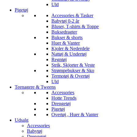
Uld
Pigetøj
Accessories & Tasker
Babytøj 0-2 år
Bluser, T-shirts & Toppe
Buksedragter
Bukser & shorts
Huer & Vanter
Kjoler & Nederdele
Nattøj & Undertøj
Regntøj
Strik, Skjorter & Veste
Strømpebukser & Sko
Termotøj & Overtøj
Uld
Teenagere & Tweens
Accessories
Hotte Trends
Drengetøj
Pigetøj
Overtøj , Huer & Vanter
Udsalg
Accessories
Babytøj
Drengetøj