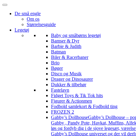
De små engle
Om os
Størrelsesguide
Legetøj
Baby og småbørns legetøj
Bamser & Dyr
Barbie & Judith
Batman
Biler & Racerbaner
Brio
Bøger
Disco og Musik
Drager og Dinosaurer
Dukker & tilbehør
Fastelavn
Fidget Toys & Tik Tok hits
Figurer & Actionmen
Fodbold samlekort & Fodbold ting
FROZEN 2
Gabby’s Dollhouse
Gabby’s Dollhouse – popu
Gabby , Pandy Pote, Havkat, Muffins, Alfekat
løs og fordyb dig i de sjove legesæt, værels
Gabby’s Dollhouse universet og der vil derf