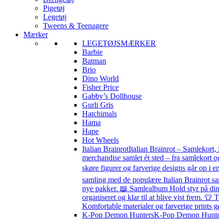
Pigetøj
Legetøj
Tweens & Teenagere
Mærker
LEGETØJSMÆRKER
Barbie
Batman
Brio
Dino World
Fisher Price
Gabby’s Dollhouse
Gurli Gris
Hatchimals
Hama
Hape
Hot Wheels
Italian Brainrot
Italian Brainrot – Samlekort,
merchandise samlet ét sted – fra samlekort o
skøre figurer og farverige designs går op i en
samling med de populære Italian Brainrot sa
nye pakker. 📖 Samlealbum Hold styr på din s
organiseret og klar til at blive vist frem. 👕 
Komfortable materialer og farverige prints g
K-Pop Demon Hunters
K-Pop Demon Hunters 