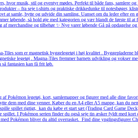
ers, hvor musik, stil og eventyr mødes. Perfekt til både fans, samlere
odukter – fra seje t-shirts og praktiske drikkedunke til notesbøger, k
ovt at samle, bytte og udvide din samling. Uanset om du leder efter en g
løbende, så hold øje med kategorien og vær blandt de første til at få 
alg af merchandise og tilbehør ✨ Nye varer løbende Gå på opdagelse og f
Tiles som er magnetisk byggelegetøj i høj kvalitet . Byggepladerne ble
etiske legetøj . Magna-Tiles fremmer barnets udvikling og vokser med b
å fantasien kan få frit løb.
g af Pokémon legetøj, kort, samlemapper og figurer med alle dine favo
 bytte dem med dine venner. Køber du en A4 eller A5 mappe, kan du nemt 
 at spille spillet rigtigt, kan du købe et start sæt (Trading Card Game D
lle spillet. I Pokémon serien finder du også seje tin æsker fyldt med kort 
– med Pokémon bliver du altid overrasket. Find dine ynglingsfigurer Ch