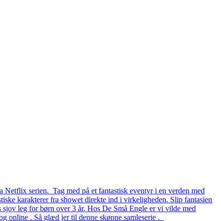
a Netflix serien. Tag med på et fantastisk eventyr i en verden med
iske karakterer fra showet direkte ind i virkeligheden. Slip fantasien
rs sjov leg for børn over 3 år. Hos De Små Engle er vi vilde med
g online . Så glæd jer til denne skønne samleserie .