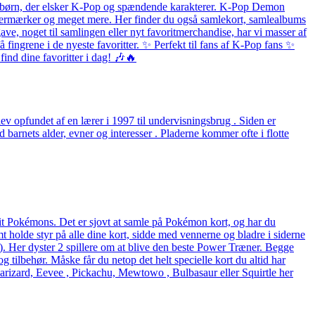
 og børn, der elsker K-Pop og spændende karakterer. K-Pop Demon
listermærker og meget mere. Her finder du også samlekort, samlealbums
ave, noget til samlingen eller nyt favoritmerchandise, har vi masser af
fingrene i de nyeste favoritter. ✨ Perfekt til fans af K-Pop fans ✨
ind dine favoritter i dag! 🎶🔥
v opfundet af en lærer i 1997 til undervisningsbrug . Siden er
arnets alder, evner og interesser . Pladerne kommer ofte i flotte
rit Pokémons. Det er sjovt at samle på Pokémon kort, og har du
holde styr på alle dine kort, sidde med vennerne og bladre i siderne
eck). Her dyster 2 spillere om at blive den beste Power Træner. Begge
og tilbehør. Måske får du netop det helt specielle kort du altid har
arizard, Eevee , Pickachu, Mewtowo , Bulbasaur eller Squirtle her