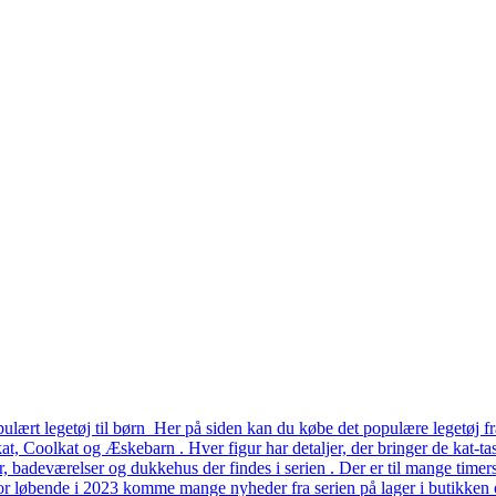
lært legetøj til børn Her på siden kan du købe det populære legetøj fr
, Coolkat og Æskebarn . Hver figur har detaljer, der bringer de kat-tast
er, badeværelser og dukkehus der findes i serien . Der er til mange time
or løbende i 2023 komme mange nyheder fra serien på lager i butikken o