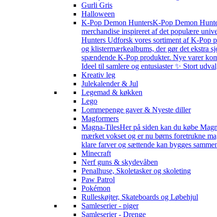
Gurli Gris
Halloween
K-Pop Demon Hunters
K-Pop Demon Hunters 
merchandise inspireret af det populære univ
Hunters Udforsk vores sortiment af K-Pop pr
og klistermærkealbums, der gør det ekstra sj
spændende K-Pop produkter. Nye varer kommer 
Ideel til samlere og entusiaster ✨ Stort udv
Kreativ leg
Julekalender & Jul
Legemad & køkken
Lego
Lommepenge gaver & Nyeste diller
Magformers
Magna-Tiles
Her på siden kan du købe Magna-
mærket vokset og er nu børns foretrukne magn
klare farver og sættende kan bygges sammen s
Minecraft
Nerf guns & skydevåben
Penalhuse, Skoletasker og skoleting
Paw Patrol
Pokémon
Rulleskøjter, Skateboards og Løbehjul
Samleserier - piger
Samleserier - Drenge