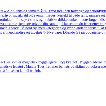
– Alt til fans og samlere 🎤✨ Træd ind i den farverige og actionfyldte
ers, hvor musik, stil og eventyr mødes. Perfekt til både fans, samlere
odukter – fra seje t-shirts og praktiske drikkedunke til notesbøger, k
ovt at samle, bytte og udvide din samling. Uanset om du leder efter en g
løbende, så hold øje med kategorien og vær blandt de første til at få 
alg af merchandise og tilbehør ✨ Nye varer løbende Gå på opdagelse og f
Tiles som er magnetisk byggelegetøj i høj kvalitet . Byggepladerne ble
etiske legetøj . Magna-Tiles fremmer barnets udvikling og vokser med b
å fantasien kan få frit løb.