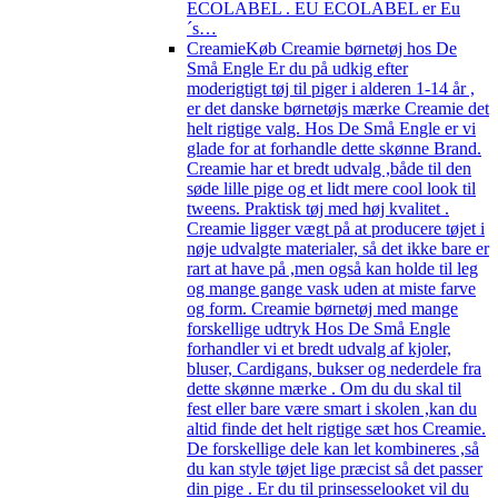
ECOLABEL . EU ECOLABEL er Eu
´s…
Creamie
Køb Creamie børnetøj hos De
Små Engle Er du på udkig efter
moderigtigt tøj til piger i alderen 1-14 år ,
er det danske børnetøjs mærke Creamie det
helt rigtige valg. Hos De Små Engle er vi
glade for at forhandle dette skønne Brand.
Creamie har et bredt udvalg ,både til den
søde lille pige og et lidt mere cool look til
tweens. Praktisk tøj med høj kvalitet .
Creamie ligger vægt på at producere tøjet i
nøje udvalgte materialer, så det ikke bare er
rart at have på ,men også kan holde til leg
og mange gange vask uden at miste farve
og form. Creamie børnetøj med mange
forskellige udtryk Hos De Små Engle
forhandler vi et bredt udvalg af kjoler,
bluser, Cardigans, bukser og nederdele fra
dette skønne mærke . Om du du skal til
fest eller bare være smart i skolen ,kan du
altid finde det helt rigtige sæt hos Creamie.
De forskellige dele kan let kombineres ,så
du kan style tøjet lige præcist så det passer
din pige . Er du til prinsesselooket vil du