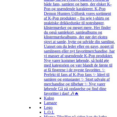
både fans, samlere og børn, der elsker K-
Pop og spændende karakterer. K-Pop
Demon Hunters Udforsk vores sortiment
af K-Pop produkter – fra seje t-shirts og
praktiske drikkedunke til notesbøger,
klistermærker og meget mere. Her finder
du også samlekort, samlealbums og
klistermærkealbums, der gør det ekstra
sjovt at samle, bytte og udvide din samling.
Uanset om du leder efter en gave, noget til
samlingen eller nyt favoritmerchandise, har
vi masser af spændende K-Pop produkter.
Nye varer kommer løbende, så hold øje
med kategorien og vær blandt de første til
at få fingrene i de nyeste favoritter. ✨
Perfekt til fans af K-Pop fans ✨ Ideel til
samlere og entusiaster ✨ Stort udvalg af
merchandise og tilbehør ✨ Nye varer
løbende Gå på opdagelse og find dine
favoritter i dag! 🎶🔥
Kaloo
Lamaze
Lego
L.O.L
Magna-Tiles
Her på siden kan du købe