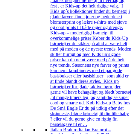
, dansk designet børnetøj til hverdag og
fest , er Kids-up det helt rigtige valg. I
Kids-up´s kollektioner finder du børnetøj i
glade farver ,fine kjoler og nederdele i
blomsterprint og lækre t-shirts med sjove
og cool prints til både piger og drenge.
Kids-up – moderigtigt børnetøj til
overkommelige priser Køber du Kids-Up
børnetøj er du sikker på altid at være helt
med på moden og de nyeste trends. Moden
skifter hurtigt og med Kids-up’s gode
priser kan du nemt være med på de helt
nye trends. Sæsonens nye farver og prints
kan nemt kombineres med et par gode
basisbukser eller basisbluser , som altid er
at finde blandt deres styles. Kids-up
børnetøj er for glade, aktive børn ,der
gerne vil have behageligt og blødt børnetøj
,til mange timers leg ,og samtidig se super
cool og smarte ud. Køb Kids-up Baby hos
De Små Engle Er du på udkig efter det
skønneste, bløde børnetøj til din lille baby
? eller vil du gerne give en rigtig fin
barselsgave til en…
Italian Brainrot
Italian Brainrot –