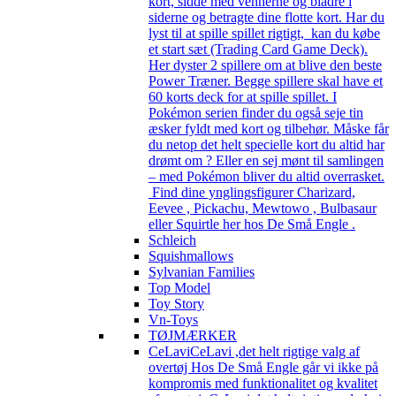
kort, sidde med vennerne og bladre i
siderne og betragte dine flotte kort. Har du
lyst til at spille spillet rigtigt, kan du købe
et start sæt (Trading Card Game Deck).
Her dyster 2 spillere om at blive den beste
Power Træner. Begge spillere skal have et
60 korts deck for at spille spillet. I
Pokémon serien finder du også seje tin
æsker fyldt med kort og tilbehør. Måske får
du netop det helt specielle kort du altid har
drømt om ? Eller en sej mønt til samlingen
– med Pokémon bliver du altid overrasket.
Find dine ynglingsfigurer Charizard,
Eevee , Pickachu, Mewtowo , Bulbasaur
eller Squirtle her hos De Små Engle .
Schleich
Squishmallows
Sylvanian Families
Top Model
Toy Story
Vn-Toys
TØJMÆRKER
CeLavi
CeLavi ,det helt rigtige valg af
overtøj Hos De Små Engle går vi ikke på
kompromis med funktionalitet og kvalitet