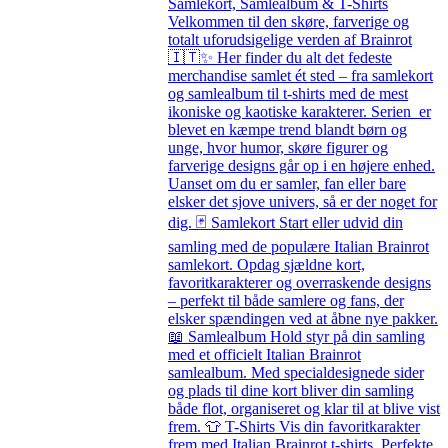
Samlekort, Samlealbum & T-Shirts
Velkommen til den skøre, farverige og
totalt uforudsigelige verden af Brainrot
🇮🇹✨ Her finder du alt det fedeste
merchandise samlet ét sted – fra samlekort
og samlealbum til t-shirts med de mest
ikoniske og kaotiske karakterer. Serien er
blevet en kæmpe trend blandt børn og
unge, hvor humor, skøre figurer og
farverige designs går op i en højere enhed.
Uanset om du er samler, fan eller bare
elsker det sjove univers, så er der noget for
dig. 🃏 Samlekort Start eller udvid din
samling med de populære Italian Brainrot
samlekort. Opdag sjældne kort,
favoritkarakterer og overraskende designs
– perfekt til både samlere og fans, der
elsker spændingen ved at åbne nye pakker.
📖 Samlealbum Hold styr på din samling
med et officielt Italian Brainrot
samlealbum. Med specialdesignede sider
og plads til dine kort bliver din samling
både flot, organiseret og klar til at blive vist
frem. 👕 T-Shirts Vis din favoritkarakter
frem med Italian Brainrot t-shirts. Perfekte