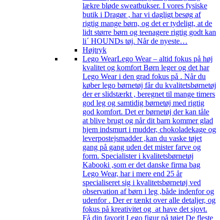
lækre bløde sweatbukser. I vores fysiske
butik i Dragør , har vi dagligt besøg af
rigtig mange børn, og det er tydeligt, at de
lidt større børn og teenagere rigtig godt kan
li´ HOUNDs tøj. Når de nyeste…
Højtryk
Lego Wear
Lego Wear – altid fokus på høj
kvalitet og komfort Børn leger og det har
Lego Wear i den grad fokus på . Når du
køber lego børnetøj får du kvalitetsbørnetøj
der er slidstærkt , beregnet til mange timers
god leg og samtidig børnetøj med rigtig
god komfort. Det er børnetøj der kan tåle
at blive brugt og når dit barn kommer glad
hjem indsmurt i mudder, chokoladekage og
leverpostejsmadder ,kan du vaske tøjet
gang på gang uden det mister farve og
form. Specialister i kvalitetsbørnetøj
Kabooki ,som er det danske firma bag
Lego Wear, har i mere end 25 år
specialiseret sig i kvalitetsbørnetøj ved
observation af børn i leg ,både indenfor og
udenfor . Der er tænkt over alle detaljer, og
fokus på kreativitet og at have det sjovt.
Få din favorit Lego figur på tøjet De fleste