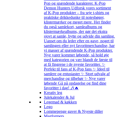
Pop og spændende karakterer. K-Pop
Demon Hunters Udforsk vores sortiment
af K-Pop produkter – fra seje t-shirts og
praktiske drikkedunke til notesbøger,
klistermærker og meget mere. Her finder
du også samlekort, samlealbums og
klistermærkealbums, der gør det ekstra
sjovt at samle, bytte og udvide din samling.
Uanset om du leder efter en gave, noget til
samlingen eller nyt favoritmerchandise, har
vi masser af spændende K-Pop produkter.
Nye varer kommer løbende, så hold øje
med kategorien og vær blandt de første til
at få fingrene i de nyeste favoritter. ✨
Perfekt til fans af K-Pop fans ✨ Ideel til
samlere og entusiaster ✨ Stort udvalg af
merchandise og tilbehør ✨ Nye varer
løbende Gå på opdagelse og find dine
favoritter i dag! 🎶🔥
Kreativ leg
Julekalender & Jul
Legemad & køkken
Lego
Lommepenge gaver & Nyeste diller
Magformers