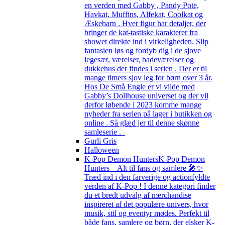
en verden med Gabby , Pandy Pote,
Havkat, Muffins, Alfekat, Coolkat og
Æskebarn . Hver figur har detaljer, der
bringer de kat-tastiske karakterer fra
showet direkte ind i virkeligheden. Slip
fantasien løs og fordyb dig i de sjove
legesæt, værelser, badeværelser og
dukkehus der findes i serien . Der er til
mange timers sjov leg for børn over 3 år.
Hos De Små Engle er vi vilde med
Gabby’s Dollhouse universet og der vil
derfor løbende i 2023 komme mange
nyheder fra serien på lager i butikken og
online . Så glæd jer til denne skønne
samleserie .
Gurli Gris
Halloween
K-Pop Demon Hunters
K-Pop Demon
Hunters – Alt til fans og samlere 🎤✨
Træd ind i den farverige og actionfyldte
verden af K-Pop ! I denne kategori finder
du et bredt udvalg af merchandise
inspireret af det populære univers, hvor
musik, stil og eventyr mødes. Perfekt til
både fans, samlere og børn, der elsker K-