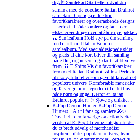
dig. 🃏 Samlekort Start eller udvid din
samling med de populære Italian Brainrot
samlekort. Opdag sjældne kort,
favoritkarakterer og overraskende designs
– perfekt til både samlere og fans, der
elsker spændingen ved at åbne nye pakker.
📖 Samlealbum Hold styr på din samling
med et officielt Italian Brainrot
samlealbum. Med specialdesignede sider
og plads til dine kort bliver din samling
både flot, organiseret og klar til at blive vist
frem. 👕 T-Shirts Vis din favoritkarakter
frem med Italian Brainrot t-shirts. Perfekte
til skole, fritid eller som gave til fans af det
populære univers. Komfortable materialer
og farverige prints gør dem til et hit hos
både børn og unge. Derfor er Italian
Brainrot populært: ✨ Sjove og unikke…
K-Pop Demon Hunters
K-Pop Demon
Hunters – Alt til fans og samlere 🎤✨
Træd ind i den farverige og actionfyldte
verden af K-Pop ! I denne kategori finder
du et bredt udvalg af merchandise
inspireret af det populære univers, hvor
musik, stil og eventyr mødes. Perfekt til