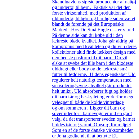
Skandinaviens største producenter af nattøj
og undertøj til børn. Faktisk var det den
første virksomhed, med produktion af
uldundertøj til børn og har lige siden været
blandt de førende på det Europæiske
Marked . Hos De Små Engle elsker vi uld
På denne side kan du købe uld i den
lækreste bløde kvalitet. Joha går aldrig på
kompromis med kvaliteten og du vil i deres
kollektioner altid finde lækkert design med
den bedste pasform til dit barn. Du vil
elske at svøbe det lille barn i den blødeste
ulddragt eller body og de lækreste små
futter til fødderne. Uldens egenskaber Uld
regulerer helt naturligt temperaturen med
sin isoleringsevne , hvilket gør produktet
helt unikt . Uld absorberer fugt og holder
dit barn tør og beskyttet og er derfor meget
velegnet til både de kolde vinterdage
og om sommeren . Ligger dit barn og
sover udenfor i barnevogn er uld en godt
valg, da det transporterer sveden og barnet
holdes tørt og varmt. Omsorg for miljøet
Som en af de første danske virksomheder
er Joha godkendt til at benytte EU