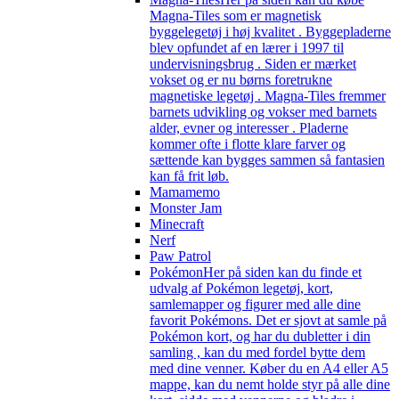
Magna-Tiles som er magnetisk
byggelegetøj i høj kvalitet . Byggepladerne
blev opfundet af en lærer i 1997 til
undervisningsbrug . Siden er mærket
vokset og er nu børns foretrukne
magnetiske legetøj . Magna-Tiles fremmer
barnets udvikling og vokser med barnets
alder, evner og interesser . Pladerne
kommer ofte i flotte klare farver og
sættende kan bygges sammen så fantasien
kan få frit løb.
Mamamemo
Monster Jam
Minecraft
Nerf
Paw Patrol
Pokémon
Her på siden kan du finde et
udvalg af Pokémon legetøj, kort,
samlemapper og figurer med alle dine
favorit Pokémons. Det er sjovt at samle på
Pokémon kort, og har du dubletter i din
samling , kan du med fordel bytte dem
med dine venner. Køber du en A4 eller A5
mappe, kan du nemt holde styr på alle dine