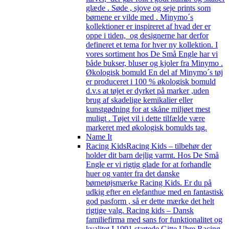
glæde . Søde , sjove og seje prints som
børnene er vilde med . Minymo´s
kollektioner er inspireret af hvad der er
oppe i tiden, og designerne har derfor
defineret et tema for hver ny kollektion. I
vores sortiment hos De Små Engle har vi
både bukser, bluser og kjoler fra Minymo .
Økologisk bomuld En del af Minymo´s tøj
er produceret i 100 % økologisk bomuld
d.v.s at tøjet er dyrket på marker ,uden
brug af skadelige kemikalier eller
kunstgødning for at skåne miljøet mest
muligt . Tøjet vil i dette tilfælde være
markeret med økologisk bomulds tag.
Name It
Racing Kids
Racing Kids – tilbehør der
holder dit barn dejlig varmt. Hos De Små
Engle er vi rigtig glade for at forhandle
huer og vanter fra det danske
børnetøjsmærke Racing Kids. Er du på
udkig efter en elefanthue med en fantastisk
god pasform , så er dette mærke det helt
rigtige valg. Racing kids – Dansk
familiefirma med sans for funktionalitet og
kvalitet I 1991 startede Gitte Uhre Racing