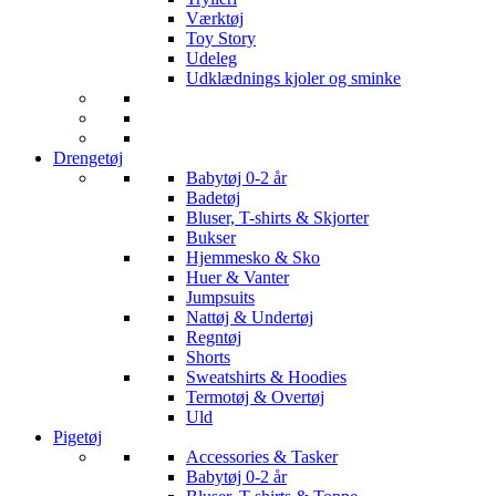
Værktøj
Toy Story
Udeleg
Udklædnings kjoler og sminke
Drengetøj
Babytøj 0-2 år
Badetøj
Bluser, T-shirts & Skjorter
Bukser
Hjemmesko & Sko
Huer & Vanter
Jumpsuits
Nattøj & Undertøj
Regntøj
Shorts
Sweatshirts & Hoodies
Termotøj & Overtøj
Uld
Pigetøj
Accessories & Tasker
Babytøj 0-2 år