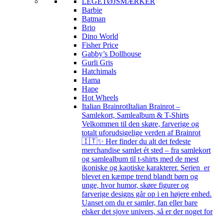
LEGETØJSMÆRKER
Barbie
Batman
Brio
Dino World
Fisher Price
Gabby’s Dollhouse
Gurli Gris
Hatchimals
Hama
Hape
Hot Wheels
Italian Brainrot
Italian Brainrot –
Samlekort, Samlealbum & T-Shirts
Velkommen til den skøre, farverige og
totalt uforudsigelige verden af Brainrot
🇮🇹✨ Her finder du alt det fedeste
merchandise samlet ét sted – fra samlekort
og samlealbum til t-shirts med de mest
ikoniske og kaotiske karakterer. Serien er
blevet en kæmpe trend blandt børn og
unge, hvor humor, skøre figurer og
farverige designs går op i en højere enhed.
Uanset om du er samler, fan eller bare
elsker det sjove univers, så er der noget for