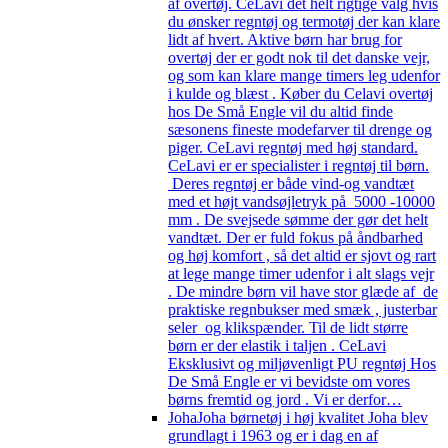
af overtøj. CeLavi det helt rigtige valg hvis
du ønsker regntøj og termotøj der kan klare
lidt af hvert. Aktive børn har brug for
overtøj der er godt nok til det danske vejr,
og som kan klare mange timers leg udenfor
i kulde og blæst . Køber du Celavi overtøj
hos De Små Engle vil du altid finde
sæsonens fineste modefarver til drenge og
piger. CeLavi regntøj med høj standard.
CeLavi er er specialister i regntøj til børn.
Deres regntøj er både vind-og vandtæt
med et højt vandsøjletryk på 5000 -10000
mm . De svejsede sømme der gør det helt
vandtæt. Der er fuld fokus på åndbarhed
og høj komfort , så det altid er sjovt og rart
at lege mange timer udenfor i alt slags vejr
. De mindre børn vil have stor glæde af de
praktiske regnbukser med smæk , justerbar
seler og klikspænder. Til de lidt større
børn er der elastik i taljen . CeLavi
Eksklusivt og miljøvenligt PU regntøj Hos
De Små Engle er vi bevidste om vores
børns fremtid og jord . Vi er derfor…
Joha
Joha børnetøj i høj kvalitet Joha blev
grundlagt i 1963 og er i dag en af