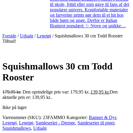
til skole, fritid eller som gave til fans af det
populære univers. Komfortable materialer
og farverige prints gør dem til et hit hos
både børn og unge. Derfor er Italian
Brainrot populært: ✨ Sjove og unikke…
Forside
/
Udsalg
/
Legetøj
/ Squishmallows 30 cm Todd Rooster
Tilbud!
Squishmallows 30 cm Todd
Rooster
179,95
kr.
Den oprindelige pris var: 179,95 kr..
139,95
kr.
Den
aktuelle pris er: 139,95 kr..
Ikke på lager
Varenummer (SKU):
23FAMMO
Kategorier:
Bamser & Dyr
,
Legetøj
,
Legetøj
,
Samleserier - Drenge
,
Samleserier til piger
,
Squishmallows
,
Udsalg