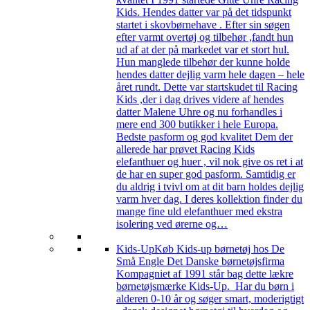
Kids. Hendes datter var på det tidspunkt
startet i skovbørnehave . Efter sin søgen
efter varmt overtøj og tilbehør ,fandt hun
ud af at der på markedet var et stort hul.
Hun manglede tilbehør der kunne holde
hendes datter dejlig varm hele dagen – hele
året rundt. Dette var startskudet til Racing
Kids ,der i dag drives videre af hendes
datter Malene Uhre og nu forhandles i
mere end 300 butikker i hele Europa.
Bedste pasform og god kvalitet Dem der
allerede har prøvet Racing Kids
elefanthuer og huer , vil nok give os ret i at
de har en super god pasform. Samtidig er
du aldrig i tvivl om at dit barn holdes dejlig
varm hver dag. I deres kollektion finder du
mange fine uld elefanthuer med ekstra
isolering ved ørerne og…
Kids-Up
Køb Kids-up børnetøj hos De
Små Engle Det Danske børnetøjsfirma
Kompagniet af 1991 står bag dette lækre
børnetøjsmærke Kids-Up. Har du børn i
alderen 0-10 år og søger smart, moderigtigt