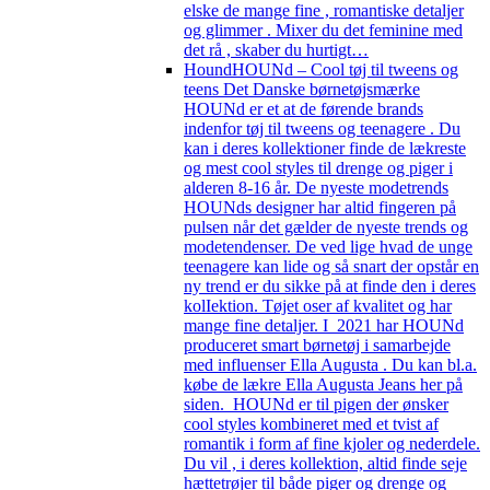
elske de mange fine , romantiske detaljer
og glimmer . Mixer du det feminine med
det rå , skaber du hurtigt…
Hound
HOUNd – Cool tøj til tweens og
teens Det Danske børnetøjsmærke
HOUNd er et at de førende brands
indenfor tøj til tweens og teenagere . Du
kan i deres kollektioner finde de lækreste
og mest cool styles til drenge og piger i
alderen 8-16 år. De nyeste modetrends
HOUNds designer har altid fingeren på
pulsen når det gælder de nyeste trends og
modetendenser. De ved lige hvad de unge
teenagere kan lide og så snart der opstår en
ny trend er du sikke på at finde den i deres
kolIektion. Tøjet oser af kvalitet og har
mange fine detaljer. I 2021 har HOUNd
produceret smart børnetøj i samarbejde
med influenser Ella Augusta . Du kan bl.a.
købe de lækre Ella Augusta Jeans her på
siden. HOUNd er til pigen der ønsker
cool styles kombineret med et tvist af
romantik i form af fine kjoler og nederdele.
Du vil , i deres kollektion, altid finde seje
hættetrøjer til både piger og drenge og