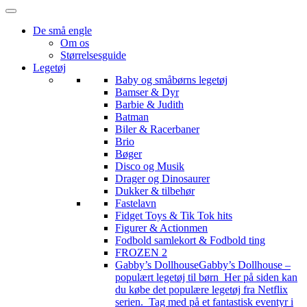
De små engle
Om os
Størrelsesguide
Legetøj
Baby og småbørns legetøj
Bamser & Dyr
Barbie & Judith
Batman
Biler & Racerbaner
Brio
Bøger
Disco og Musik
Drager og Dinosaurer
Dukker & tilbehør
Fastelavn
Fidget Toys & Tik Tok hits
Figurer & Actionmen
Fodbold samlekort & Fodbold ting
FROZEN 2
Gabby’s Dollhouse
Gabby’s Dollhouse –
populært legetøj til børn Her på siden kan
du købe det populære legetøj fra Netflix
serien. Tag med på et fantastisk eventyr i