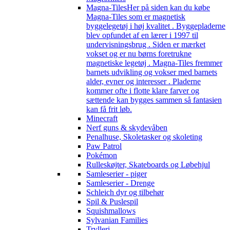
Magna-Tiles
Her på siden kan du købe
Magna-Tiles som er magnetisk
byggelegetøj i høj kvalitet . Byggepladerne
blev opfundet af en lærer i 1997 til
undervisningsbrug . Siden er mærket
vokset og er nu børns foretrukne
magnetiske legetøj . Magna-Tiles fremmer
barnets udvikling og vokser med barnets
alder, evner og interesser . Pladerne
kommer ofte i flotte klare farver og
sættende kan bygges sammen så fantasien
kan få frit løb.
Minecraft
Nerf guns & skydevåben
Penalhuse, Skoletasker og skoleting
Paw Patrol
Pokémon
Rulleskøjter, Skateboards og Løbehjul
Samleserier - piger
Samleserier - Drenge
Schleich dyr og tilbehør
Spil & Puslespil
Squishmallows
Sylvanian Families
Trylleri