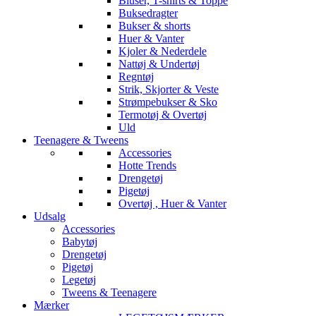
Bluser, T-shirts & Toppe
Buksedragter
Bukser & shorts
Huer & Vanter
Kjoler & Nederdele
Nattøj & Undertøj
Regntøj
Strik, Skjorter & Veste
Strømpebukser & Sko
Termotøj & Overtøj
Uld
Teenagere & Tweens
Accessories
Hotte Trends
Drengetøj
Pigetøj
Overtøj , Huer & Vanter
Udsalg
Accessories
Babytøj
Drengetøj
Pigetøj
Legetøj
Tweens & Teenagere
Mærker