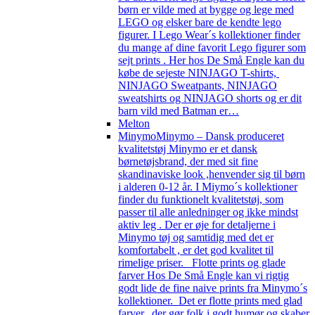
børn er vilde med at bygge og lege med
LEGO og elsker bare de kendte lego
figurer. I Lego Wear´s kollektioner finder
du mange af dine favorit Lego figurer som
sejt prints . Her hos De Små Engle kan du
købe de sejeste NINJAGO T-shirts,
NINJAGO Sweatpants, NINJAGO
sweatshirts og NINJAGO shorts og er dit
barn vild med Batman er…
Melton
Minymo
Minymo – Dansk produceret
kvalitetstøj Minymo er et dansk
børnetøjsbrand, der med sit fine
skandinaviske look ,henvender sig til børn
i alderen 0-12 år. I Miymo´s kollektioner
finder du funktionelt kvalitetstøj, som
passer til alle anledninger og ikke mindst
aktiv leg . Der er øje for detaljerne i
Minymo tøj og samtidig med det er
komfortabelt , er det god kvalitet til
rimelige priser. Flotte prints og glade
farver Hos De Små Engle kan vi rigtig
godt lide de fine naive prints fra Minymo´s
kollektioner. Det er flotte prints med glad
farver, der gør folk i godt humør og skaber