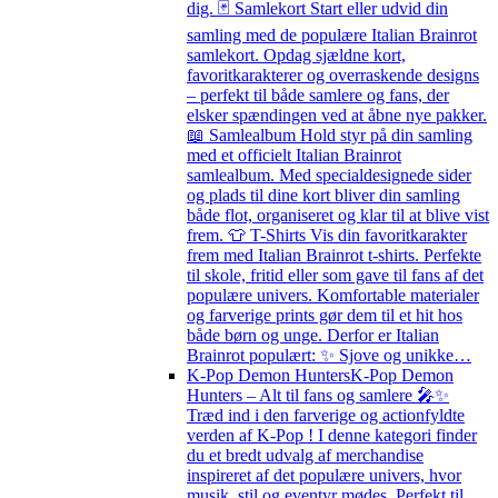
dig. 🃏 Samlekort Start eller udvid din
samling med de populære Italian Brainrot
samlekort. Opdag sjældne kort,
favoritkarakterer og overraskende designs
– perfekt til både samlere og fans, der
elsker spændingen ved at åbne nye pakker.
📖 Samlealbum Hold styr på din samling
med et officielt Italian Brainrot
samlealbum. Med specialdesignede sider
og plads til dine kort bliver din samling
både flot, organiseret og klar til at blive vist
frem. 👕 T-Shirts Vis din favoritkarakter
frem med Italian Brainrot t-shirts. Perfekte
til skole, fritid eller som gave til fans af det
populære univers. Komfortable materialer
og farverige prints gør dem til et hit hos
både børn og unge. Derfor er Italian
Brainrot populært: ✨ Sjove og unikke…
K-Pop Demon Hunters
K-Pop Demon
Hunters – Alt til fans og samlere 🎤✨
Træd ind i den farverige og actionfyldte
verden af K-Pop ! I denne kategori finder
du et bredt udvalg af merchandise
inspireret af det populære univers, hvor
musik, stil og eventyr mødes. Perfekt til