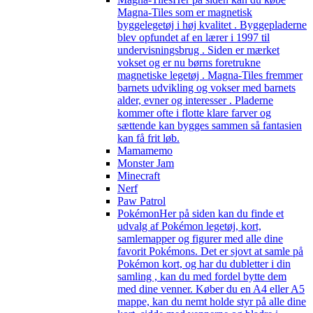
Magna-Tiles som er magnetisk
byggelegetøj i høj kvalitet . Byggepladerne
blev opfundet af en lærer i 1997 til
undervisningsbrug . Siden er mærket
vokset og er nu børns foretrukne
magnetiske legetøj . Magna-Tiles fremmer
barnets udvikling og vokser med barnets
alder, evner og interesser . Pladerne
kommer ofte i flotte klare farver og
sættende kan bygges sammen så fantasien
kan få frit løb.
Mamamemo
Monster Jam
Minecraft
Nerf
Paw Patrol
Pokémon
Her på siden kan du finde et
udvalg af Pokémon legetøj, kort,
samlemapper og figurer med alle dine
favorit Pokémons. Det er sjovt at samle på
Pokémon kort, og har du dubletter i din
samling , kan du med fordel bytte dem
med dine venner. Køber du en A4 eller A5
mappe, kan du nemt holde styr på alle dine