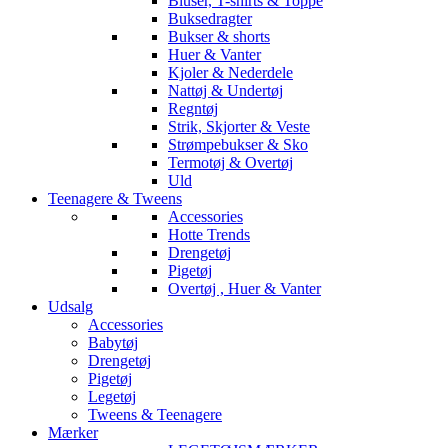
Bluser, T-shirts & Toppe
Buksedragter
Bukser & shorts
Huer & Vanter
Kjoler & Nederdele
Nattøj & Undertøj
Regntøj
Strik, Skjorter & Veste
Strømpebukser & Sko
Termotøj & Overtøj
Uld
Teenagere & Tweens
Accessories
Hotte Trends
Drengetøj
Pigetøj
Overtøj , Huer & Vanter
Udsalg
Accessories
Babytøj
Drengetøj
Pigetøj
Legetøj
Tweens & Teenagere
Mærker