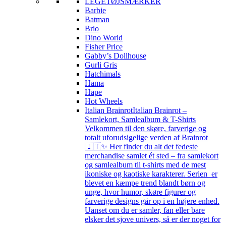
LEGETØJSMÆRKER
Barbie
Batman
Brio
Dino World
Fisher Price
Gabby’s Dollhouse
Gurli Gris
Hatchimals
Hama
Hape
Hot Wheels
Italian Brainrot
Italian Brainrot –
Samlekort, Samlealbum & T-Shirts
Velkommen til den skøre, farverige og
totalt uforudsigelige verden af Brainrot
🇮🇹✨ Her finder du alt det fedeste
merchandise samlet ét sted – fra samlekort
og samlealbum til t-shirts med de mest
ikoniske og kaotiske karakterer. Serien er
blevet en kæmpe trend blandt børn og
unge, hvor humor, skøre figurer og
farverige designs går op i en højere enhed.
Uanset om du er samler, fan eller bare
elsker det sjove univers, så er der noget for