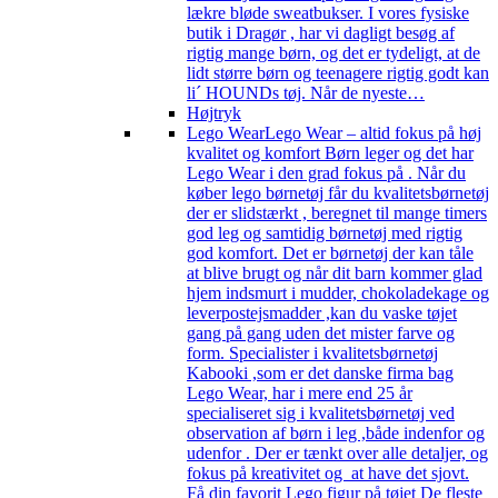
lækre bløde sweatbukser. I vores fysiske
butik i Dragør , har vi dagligt besøg af
rigtig mange børn, og det er tydeligt, at de
lidt større børn og teenagere rigtig godt kan
li´ HOUNDs tøj. Når de nyeste…
Højtryk
Lego Wear
Lego Wear – altid fokus på høj
kvalitet og komfort Børn leger og det har
Lego Wear i den grad fokus på . Når du
køber lego børnetøj får du kvalitetsbørnetøj
der er slidstærkt , beregnet til mange timers
god leg og samtidig børnetøj med rigtig
god komfort. Det er børnetøj der kan tåle
at blive brugt og når dit barn kommer glad
hjem indsmurt i mudder, chokoladekage og
leverpostejsmadder ,kan du vaske tøjet
gang på gang uden det mister farve og
form. Specialister i kvalitetsbørnetøj
Kabooki ,som er det danske firma bag
Lego Wear, har i mere end 25 år
specialiseret sig i kvalitetsbørnetøj ved
observation af børn i leg ,både indenfor og
udenfor . Der er tænkt over alle detaljer, og
fokus på kreativitet og at have det sjovt.
Få din favorit Lego figur på tøjet De fleste