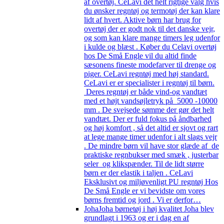
af overtøj. CeLavi det helt rigtige valg hvis
du ønsker regntøj og termotøj der kan klare
lidt af hvert. Aktive børn har brug for
overtøj der er godt nok til det danske vejr,
og som kan klare mange timers leg udenfor
i kulde og blæst . Køber du Celavi overtøj
hos De Små Engle vil du altid finde
sæsonens fineste modefarver til drenge og
piger. CeLavi regntøj med høj standard.
CeLavi er er specialister i regntøj til børn.
Deres regntøj er både vind-og vandtæt
med et højt vandsøjletryk på 5000 -10000
mm . De svejsede sømme der gør det helt
vandtæt. Der er fuld fokus på åndbarhed
og høj komfort , så det altid er sjovt og rart
at lege mange timer udenfor i alt slags vejr
. De mindre børn vil have stor glæde af de
praktiske regnbukser med smæk , justerbar
seler og klikspænder. Til de lidt større
børn er der elastik i taljen . CeLavi
Eksklusivt og miljøvenligt PU regntøj Hos
De Små Engle er vi bevidste om vores
børns fremtid og jord . Vi er derfor…
Joha
Joha børnetøj i høj kvalitet Joha blev
grundlagt i 1963 og er i dag en af