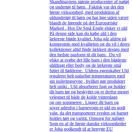
Skandinaviens største producenter af nattøj
og undertøj til børn. Faktisk var det den
første virksomhed, med produktion af
uldundertøj til børn og har lige siden været
blandt de førende på det Europæiske
Marked . Hos De Små Engle elsker vi uld
På denne side kan du købe uld i den
lækreste bløde kvalitet. Joha går aldrig på
kompromis med kvaliteten og du vil i deres
kollektioner altid finde lækkert design med
den bedste pasform til dit barn. Du vil
elske at svøbe det lille barn i den blødeste
ulddragt eller body og de lækreste små
futter til fødderne. Uldens egenskaber Uld
regulerer helt naturligt temperaturen med
sin isoleringsevne , hvilket gør produktet
helt unikt . Uld absorberer fugt og holder
dit barn tør og beskyttet og er derfor meget
velegnet til både de kolde vinterdage
og om sommeren . Ligger dit barn og
sover udenfor i barnevogn er uld en godt
valg, da det transporterer sveden og barnet
holdes tørt og varmt. Omsorg for miljøet
Som en af de første danske virksomheder
er Joha godkendt til at benytte EU