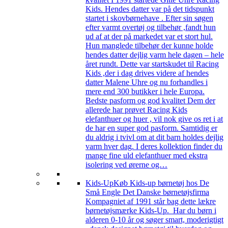
Kids. Hendes datter var på det tidspunkt
startet i skovbørnehave . Efter sin søgen
efter varmt overtøj og tilbehør ,fandt hun
ud af at der på markedet var et stort hul.
Hun manglede tilbehør der kunne holde
hendes datter dejlig varm hele dagen – hele
året rundt. Dette var startskudet til Racing
Kids ,der i dag drives videre af hendes
datter Malene Uhre og nu forhandles i
mere end 300 butikker i hele Europa.
Bedste pasform og god kvalitet Dem der
allerede har prøvet Racing Kids
elefanthuer og huer , vil nok give os ret i at
de har en super god pasform. Samtidig er
du aldrig i tvivl om at dit barn holdes dejlig
varm hver dag. I deres kollektion finder du
mange fine uld elefanthuer med ekstra
isolering ved ørerne og…
Kids-Up
Køb Kids-up børnetøj hos De
Små Engle Det Danske børnetøjsfirma
Kompagniet af 1991 står bag dette lækre
børnetøjsmærke Kids-Up. Har du børn i
alderen 0-10 år og søger smart, moderigtigt