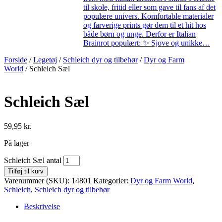
til skole, fritid eller som gave til fans af det
populære univers. Komfortable materialer
og farverige prints gør dem til et hit hos
både børn og unge. Derfor er Italian
Brainrot populært: ✨ Sjove og unikke…
Forside
/
Legetøj
/
Schleich dyr og tilbehør
/
Dyr og Farm
World
/ Schleich Sæl
Schleich Sæl
59,95
kr.
På lager
Schleich Sæl antal
Tilføj til kurv
Varenummer (SKU):
14801
Kategorier:
Dyr og Farm World
,
Schleich
,
Schleich dyr og tilbehør
Beskrivelse