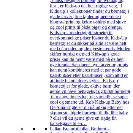
, dansk designet børnetøj til hverdag og
fest , er Kids-up det helt rigtige valg. I
Kids-up´s kollektioner finder du børnetøj i
glade farver ,fine kjoler og nederdele i
blomsterprint og lækre t-shirts med sjove
og cool prints til både piger og drenge.
Kids-up – moderigtigt børnetøj til
overkommelige priser Køber du Kids-Up
børnetøj er du sikker på altid at være helt
med på moden og de nyeste trends. Moden
skifter hurtigt og med Kids-up’s gode
priser kan du nemt være med på de helt
nye trends. Sæsonens nye farver og prints
kan nemt kombineres med et par gode
basisbukser eller basisbluser , som altid er
at finde blandt deres styles. Kids-up
børnetøj er for glade, aktive børn ,der
gerne vil have behageligt og blødt børnetøj
,til mange timers leg ,og samtidig se super
cool og smarte ud. Køb Kids-up Baby hos
De Små Engle Er du på udkig efter det
skønneste, bløde børnetøj til din lille baby
? eller vil du gerne give en rigtig fin
barselsgave til en…
Italian Brainrot
Italian Brainrot –