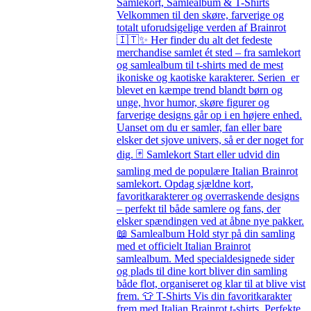
Samlekort, Samlealbum & T-Shirts
Velkommen til den skøre, farverige og
totalt uforudsigelige verden af Brainrot
🇮🇹✨ Her finder du alt det fedeste
merchandise samlet ét sted – fra samlekort
og samlealbum til t-shirts med de mest
ikoniske og kaotiske karakterer. Serien er
blevet en kæmpe trend blandt børn og
unge, hvor humor, skøre figurer og
farverige designs går op i en højere enhed.
Uanset om du er samler, fan eller bare
elsker det sjove univers, så er der noget for
dig. 🃏 Samlekort Start eller udvid din
samling med de populære Italian Brainrot
samlekort. Opdag sjældne kort,
favoritkarakterer og overraskende designs
– perfekt til både samlere og fans, der
elsker spændingen ved at åbne nye pakker.
📖 Samlealbum Hold styr på din samling
med et officielt Italian Brainrot
samlealbum. Med specialdesignede sider
og plads til dine kort bliver din samling
både flot, organiseret og klar til at blive vist
frem. 👕 T-Shirts Vis din favoritkarakter
frem med Italian Brainrot t-shirts. Perfekte