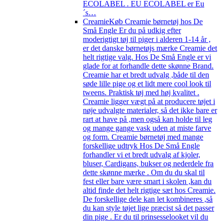
ECOLABEL . EU ECOLABEL er Eu
´s…
Creamie
Køb Creamie børnetøj hos De
Små Engle Er du på udkig efter
moderigtigt tøj til piger i alderen 1-14 år ,
er det danske børnetøjs mærke Creamie det
helt rigtige valg. Hos De Små Engle er vi
glade for at forhandle dette skønne Brand.
Creamie har et bredt udvalg ,både til den
søde lille pige og et lidt mere cool look til
tweens. Praktisk tøj med høj kvalitet .
Creamie ligger vægt på at producere tøjet i
nøje udvalgte materialer, så det ikke bare er
rart at have på ,men også kan holde til leg
og mange gange vask uden at miste farve
og form. Creamie børnetøj med mange
forskellige udtryk Hos De Små Engle
forhandler vi et bredt udvalg af kjoler,
bluser, Cardigans, bukser og nederdele fra
dette skønne mærke . Om du du skal til
fest eller bare være smart i skolen ,kan du
altid finde det helt rigtige sæt hos Creamie.
De forskellige dele kan let kombineres ,så
du kan style tøjet lige præcist så det passer
din pige . Er du til prinsesselooket vil du