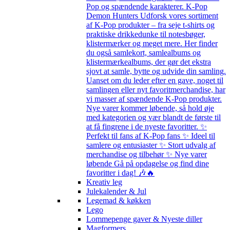
Pop og spændende karakterer. K-Pop
Demon Hunters Udforsk vores sortiment
af K-Pop produkter – fra seje t-shirts og
praktiske drikkedunke til notesbøger,
klistermærker og meget mere. Her finder
du også samlekort, samlealbums og
klistermærkealbums, der gør det ekstra
sjovt at samle, bytte og udvide din samling.
Uanset om du leder efter en gave, noget til
samlingen eller nyt favoritmerchandise, har
vi masser af spændende K-Pop produkter.
Nye varer kommer løbende, så hold øje
med kategorien og vær blandt de første til
at få fingrene i de nyeste favoritter. ✨
Perfekt til fans af K-Pop fans ✨ Ideel til
samlere og entusiaster ✨ Stort udvalg af
merchandise og tilbehør ✨ Nye varer
løbende Gå på opdagelse og find dine
favoritter i dag! 🎶🔥
Kreativ leg
Julekalender & Jul
Legemad & køkken
Lego
Lommepenge gaver & Nyeste diller
Magformers