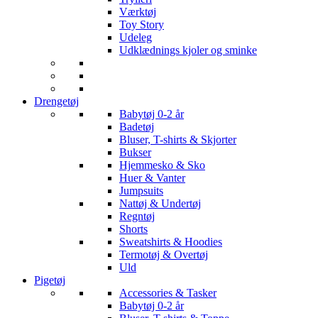
Værktøj
Toy Story
Udeleg
Udklædnings kjoler og sminke
Drengetøj
Babytøj 0-2 år
Badetøj
Bluser, T-shirts & Skjorter
Bukser
Hjemmesko & Sko
Huer & Vanter
Jumpsuits
Nattøj & Undertøj
Regntøj
Shorts
Sweatshirts & Hoodies
Termotøj & Overtøj
Uld
Pigetøj
Accessories & Tasker
Babytøj 0-2 år