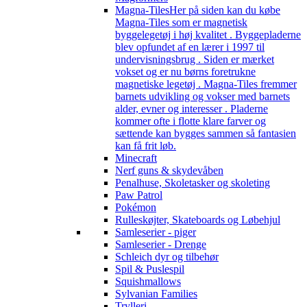
Magna-Tiles
Her på siden kan du købe
Magna-Tiles som er magnetisk
byggelegetøj i høj kvalitet . Byggepladerne
blev opfundet af en lærer i 1997 til
undervisningsbrug . Siden er mærket
vokset og er nu børns foretrukne
magnetiske legetøj . Magna-Tiles fremmer
barnets udvikling og vokser med barnets
alder, evner og interesser . Pladerne
kommer ofte i flotte klare farver og
sættende kan bygges sammen så fantasien
kan få frit løb.
Minecraft
Nerf guns & skydevåben
Penalhuse, Skoletasker og skoleting
Paw Patrol
Pokémon
Rulleskøjter, Skateboards og Løbehjul
Samleserier - piger
Samleserier - Drenge
Schleich dyr og tilbehør
Spil & Puslespil
Squishmallows
Sylvanian Families
Trylleri