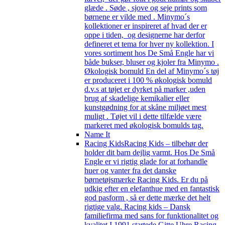
glæde . Søde , sjove og seje prints som
børnene er vilde med . Minymo´s
kollektioner er inspireret af hvad der er
oppe i tiden, og designerne har derfor
defineret et tema for hver ny kollektion. I
vores sortiment hos De Små Engle har vi
både bukser, bluser og kjoler fra Minymo .
Økologisk bomuld En del af Minymo´s tøj
er produceret i 100 % økologisk bomuld
d.v.s at tøjet er dyrket på marker ,uden
brug af skadelige kemikalier eller
kunstgødning for at skåne miljøet mest
muligt . Tøjet vil i dette tilfælde være
markeret med økologisk bomulds tag.
Name It
Racing Kids
Racing Kids – tilbehør der
holder dit barn dejlig varmt. Hos De Små
Engle er vi rigtig glade for at forhandle
huer og vanter fra det danske
børnetøjsmærke Racing Kids. Er du på
udkig efter en elefanthue med en fantastisk
god pasform , så er dette mærke det helt
rigtige valg. Racing kids – Dansk
familiefirma med sans for funktionalitet og
kvalitet I 1991 startede Gitte Uhre Racing