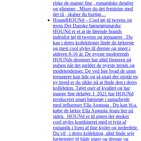
elske de mange fine , romantiske detaljer
og glimmer . Mixer du det feminine med
det rå , skaber du hurtigt…
Hound
HOUNd – Cool tøj til tweens og
teens Det Danske børnetøjsmærke
HOUNd er et at de førende brands
indenfor tøj til tweens og teenagere . Du
kan i deres kollektioner finde de lækreste
og mest cool styles til drenge og piger i
alderen 8-16 år. De nyeste modetrends
HOUNds designer har altid fingeren på
pulsen når det gælder de nyeste trends og
modetendenser. De ved lige hvad de unge
teenagere kan lide og så snart der opstår en
ny trend er du sikke på at finde den i deres
kolIektion. Tøjet oser af kvalitet og har
mange fine detaljer. I 2021 har HOUNd
produceret smart børnetøj i samarbejde
med influenser Ella Augusta . Du kan bl.a.
købe de lækre Ella Augusta Jeans her på
siden. HOUNd er til pigen der ønsker
cool styles kombineret med et tvist af
romantik i form af fine kjoler og nederdele.
Du vil , i deres kollektion, altid finde seje
hættetrøjer til både piger og drenge og