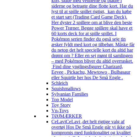
kort, sidde med vennerne og bladre i
siderne og betragte dine flotte kort. Har du
lyst til at spille spillet rigtigt, kan du købe
et start sæt (Trading Card Game Deck).
Her dyster 2 spillere om at blive den beste
Power Træner. Begge spillere skal have et
60 korts deck for at spille spillet. I
Pokémon serien finder du også seje tin
æsker fyldt med kort og tilbehør. Måske får
du netop det helt specielle kort du altid har
drømt om ? Eller en sej mønt til samlingen
– med Pokémon bliver du altid overrasket.
Find dine ynglingsfigurer Charizard,
Eevee , Pickachu, Mewtowo , Bulbasaur
eller Squirtle her hos De Små Engle .
Schleich
Squishmallows
Sylvanian Families
Top Model
Toy Story
Vn-Toys
TØJMÆRKER
CeLavi
CeLavi ,det helt rigtige valg af
overtøj Hos De Små Engle går vi ikke på
kompromis med funktionalitet og kvalitet