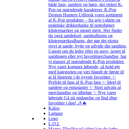
både fans, samlere og børn, der elsker K-
Pop og spændende karakterer. K-Pop
Demon Hunters Udforsk vores sortiment
af K-Pop produkter – fra seje t-shirts og
praktiske drikkedunke til notesbøger,
klistermærker og meget mere. Her finder
du også samlekort, samlealbums og
klistermærkealbums, der gør det ekstra
sjovt at samle, bytte og udvide din samling.
Uanset om du leder efter en gave, noget til
samlingen eller nyt favoritmerchandise, har
vi masser af spændende K-Pop produkter.
Nye varer kommer løbende, så hold øje
med kategorien og vær blandt de første til
at få fingrene i de nyeste favoritter. ✨
Perfekt til fans af K-Pop fans ✨ Ideel til
samlere og entusiaster ✨ Stort udvalg af
merchandise og tilbehør ✨ Nye varer
løbende Gå på opdagelse og find dine
favoritter i dag! 🎶🔥
Kaloo
Lamaze
Lego
L.O.L
Magna-Tiles
Her på siden kan du købe