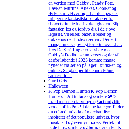
en verden med Gabby , Pandy Pote,
Havkat, Muffins, Alfekat, Coolkat og
Æskebarn . Hver figur har detaljer, der
bringer de kat-tastiske karakterer fra
showet direkte ind i virkeligheden. Slip
fantasien løs og fordyb dig i de sjove
legesæt, værelser, badeværelser og
dukkehus der findes i serien . Der er til
mange timers sjov leg for børn over 3 år.
Hos De Små Engle er vi vilde med
Gabby’s Dollhouse universet og der vil
derfor løbende i 2023 komme mange
nyheder fra serien på lager i butikken og
online . Så glæd jer til denne skønne
samleserie .
Gurli Gris
Halloween
K-Pop Demon Hunters
K-Pop Demon
Hunters – Alt til fans og samlere 🎤✨
Træd ind i den farverige og actionfyldte
verden af K-Pop ! I denne kategori finder
du et bredt udvalg af merchandise
inspireret af det populære univers, hvor
musik, stil og eventyr mødes. Perfekt til
både fans, samlere og børn, der elsker K-