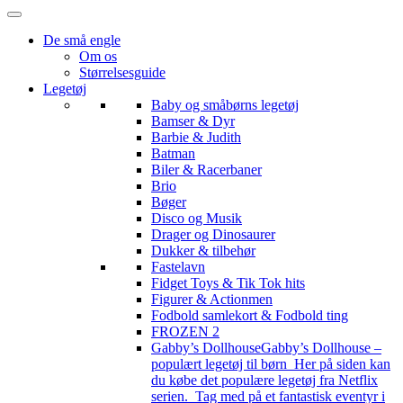
De små engle
Om os
Størrelsesguide
Legetøj
Baby og småbørns legetøj
Bamser & Dyr
Barbie & Judith
Batman
Biler & Racerbaner
Brio
Bøger
Disco og Musik
Drager og Dinosaurer
Dukker & tilbehør
Fastelavn
Fidget Toys & Tik Tok hits
Figurer & Actionmen
Fodbold samlekort & Fodbold ting
FROZEN 2
Gabby’s Dollhouse
Gabby’s Dollhouse –
populært legetøj til børn Her på siden kan
du købe det populære legetøj fra Netflix
serien. Tag med på et fantastisk eventyr i