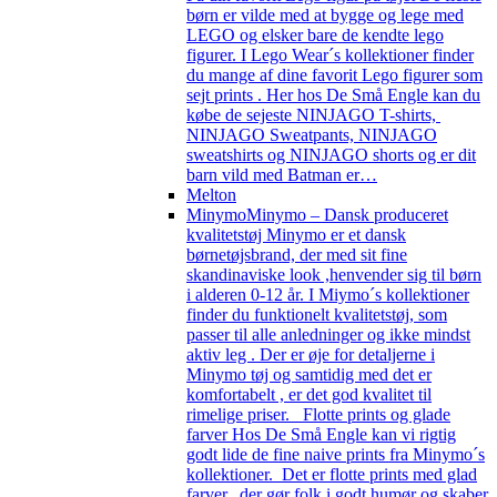
børn er vilde med at bygge og lege med
LEGO og elsker bare de kendte lego
figurer. I Lego Wear´s kollektioner finder
du mange af dine favorit Lego figurer som
sejt prints . Her hos De Små Engle kan du
købe de sejeste NINJAGO T-shirts,
NINJAGO Sweatpants, NINJAGO
sweatshirts og NINJAGO shorts og er dit
barn vild med Batman er…
Melton
Minymo
Minymo – Dansk produceret
kvalitetstøj Minymo er et dansk
børnetøjsbrand, der med sit fine
skandinaviske look ,henvender sig til børn
i alderen 0-12 år. I Miymo´s kollektioner
finder du funktionelt kvalitetstøj, som
passer til alle anledninger og ikke mindst
aktiv leg . Der er øje for detaljerne i
Minymo tøj og samtidig med det er
komfortabelt , er det god kvalitet til
rimelige priser. Flotte prints og glade
farver Hos De Små Engle kan vi rigtig
godt lide de fine naive prints fra Minymo´s
kollektioner. Det er flotte prints med glad
farver, der gør folk i godt humør og skaber