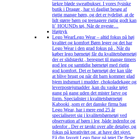
lækre bløde sweatbukser. I vores fysiske
butik i Dragør , har vi dagligt besøg af
rigtig mange børn, og det er tydeligt, at de
lidt større børn og teenagere rigtig godt kan
li´ HOUNDs tøj. Når de nyeste…
Højtryk
Lego Wear
Lego Wear – altid fokus på høj
kvalitet og komfort Børn leger og det har
Lego Wear i den grad fokus på . Når du
køber lego børnetøj får du kvalitetsbørnetøj
der er slidstærkt , beregnet til mange timers
god leg og samtidig børnetøj med rigtig
god komfort. Det er børnetøj der kan tåle
at blive brugt og når dit barn kommer glad
hjem indsmurt i mudder, chokoladekage og
leverpostejsmadder ,kan du vaske tøjet
gang på gang uden det mister farve og
form. Specialister i kvalitetsbørnetøj
Kabooki ,som er det danske firma bag
Lego Wear, har i mere end 25 år
specialiseret sig i kvalitetsbørnetøj ved
observation af børn i leg ,både indenfor og
udenfor . Der er tænkt over alle detaljer, og
fokus på kreativitet og at have det sjovt.
Få din favorit Lego figur på tøjet De fleste