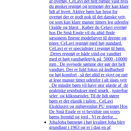
af overtøj. CeLavi det helt rigtige valg hvis
du ønsker regntøj og termotøj der kan klare
lidt af hvert. Aktive børn har brug for
overtøj der er godt nok til det danske vejr,
og som kan klare mange timers leg udenfor
i kulde og blæst . Køber du Celavi overtøj
hos De Små Engle vil du altid finde
sæsonens fineste modefarver til drenge og
piger. CeLavi regntøj med høj standard.
CeLavi er er specialister i regntøj til børn.
Deres regntøj er både vind-og vandtæt
med et højt vandsøjletryk på 5000 -10000
mm . De svejsede sømme der gør det helt
vandtæt. Der er fuld fokus på åndbarhed
og høj komfort , så det altid er sjovt og rart
at lege mange timer udenfor i alt slags vejr
. De mindre børn vil have stor glæde af de
praktiske regnbukser med smæk , justerbar
seler og klikspænder. Til de lidt større
børn er der elastik i taljen . CeLavi
Eksklusivt og miljøvenligt PU regntøj Hos
De Små Engle er vi bevidste om vores
børns fremtid og jord . Vi er derfor…
Joha
Joha børnetøj i høj kvalitet Joha blev
grundlagt i 1963 og er i dag en af