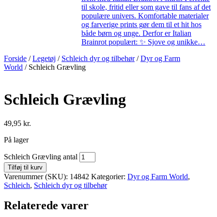
til skole, fritid eller som gave til fans af det
populære univers. Komfortable materialer
og farverige prints gør dem til et hit hos
både børn og unge. Derfor er Italian
Brainrot populært: ✨ Sjove og unikke…
Forside
/
Legetøj
/
Schleich dyr og tilbehør
/
Dyr og Farm
World
/ Schleich Grævling
Schleich Grævling
49,95
kr.
På lager
Schleich Grævling antal
Tilføj til kurv
Varenummer (SKU):
14842
Kategorier:
Dyr og Farm World
,
Schleich
,
Schleich dyr og tilbehør
Relaterede varer