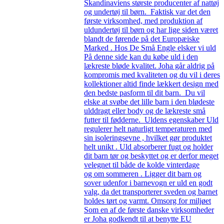
Skandinaviens største producenter af nattøj
og undertøj til børn. Faktisk var det den
første virksomhed, med produktion af
uldundertøj til børn og har lige siden været
blandt de førende på det Europæiske
Marked . Hos De Små Engle elsker vi uld
På denne side kan du købe uld i den
lækreste bløde kvalitet. Joha går aldrig på
kompromis med kvaliteten og du vil i deres
kollektioner altid finde lækkert design med
den bedste pasform til dit barn. Du vil
elske at svøbe det lille barn i den blødeste
ulddragt eller body og de lækreste små
futter til fødderne. Uldens egenskaber Uld
regulerer helt naturligt temperaturen med
sin isoleringsevne , hvilket gør produktet
helt unikt . Uld absorberer fugt og holder
dit barn tør og beskyttet og er derfor meget
velegnet til både de kolde vinterdage
og om sommeren . Ligger dit barn og
sover udenfor i barnevogn er uld en godt
valg, da det transporterer sveden og barnet
holdes tørt og varmt. Omsorg for miljøet
Som en af de første danske virksomheder
er Joha godkendt til at benytte EU