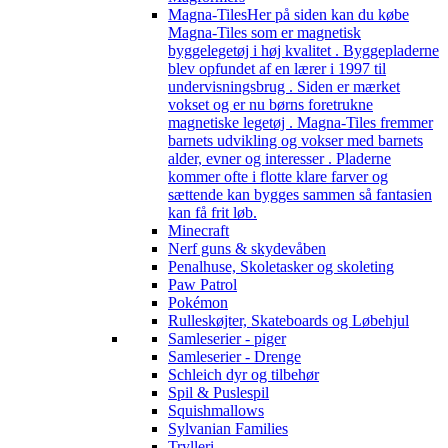
Magna-Tiles
Her på siden kan du købe
Magna-Tiles som er magnetisk
byggelegetøj i høj kvalitet . Byggepladerne
blev opfundet af en lærer i 1997 til
undervisningsbrug . Siden er mærket
vokset og er nu børns foretrukne
magnetiske legetøj . Magna-Tiles fremmer
barnets udvikling og vokser med barnets
alder, evner og interesser . Pladerne
kommer ofte i flotte klare farver og
sættende kan bygges sammen så fantasien
kan få frit løb.
Minecraft
Nerf guns & skydevåben
Penalhuse, Skoletasker og skoleting
Paw Patrol
Pokémon
Rulleskøjter, Skateboards og Løbehjul
Samleserier - piger
Samleserier - Drenge
Schleich dyr og tilbehør
Spil & Puslespil
Squishmallows
Sylvanian Families
Trylleri