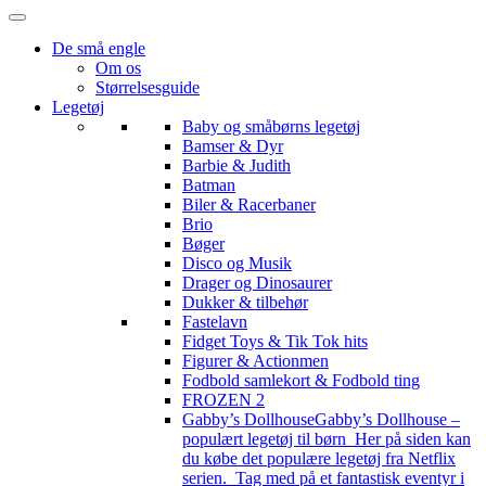
De små engle
Om os
Størrelsesguide
Legetøj
Baby og småbørns legetøj
Bamser & Dyr
Barbie & Judith
Batman
Biler & Racerbaner
Brio
Bøger
Disco og Musik
Drager og Dinosaurer
Dukker & tilbehør
Fastelavn
Fidget Toys & Tik Tok hits
Figurer & Actionmen
Fodbold samlekort & Fodbold ting
FROZEN 2
Gabby’s Dollhouse
Gabby’s Dollhouse –
populært legetøj til børn Her på siden kan
du købe det populære legetøj fra Netflix
serien. Tag med på et fantastisk eventyr i