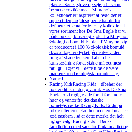
glæde . Søde , sjove og seje prints som
børnene er vilde med . Minymo´s
kollektioner er inspireret af hvad der er
oppe i tiden, og designerne har derfor
defineret et tema for hver ny kollektion. I
vores sortiment hos De Små Engle har vi
både bukser, bluser og kjoler fra Minymo .
Økologisk bomuld En del af Minymo´s tøj
er produceret i 100 % økologisk bomuld
d.v.s at tøjet er dyrket på marker ,uden
brug af skadelige kemikalier eller
kunstgødning for at skåne miljøet mest
muligt . Tøjet vil i dette tilfælde være
markeret med økologisk bomulds tag.
Name It
Racing Kids
Racing Kids – tilbehør der
holder dit barn dejlig varmt. Hos De Små
Engle er vi rigtig glade for at forhandle
huer og vanter fra det danske
børnetøjsmærke Racing Kids. Er du på
udkig efter en elefanthue med en fantastisk
god pasform , så er dette mærke det helt
rigtige valg. Racing kids – Dansk
familiefirma med sans for funktionalitet og
kvalitet I 1991 startede Gitte Uhre Racing