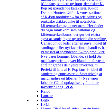
både fans, samlere og børn, der elsker K-
Pop og spændende karakterer. K-Pop
Demon Hunters Udforsk vores sortiment
af K-Pop produkter – fra seje t-shirts og
praktiske drikkedunke til notesbøger,
klistermærker og meget mere. Her finder
du også samlekort, samlealbums og
klistermærkealbums, der gør det ekstra
sjovt at samle, bytte og udvide din samling.
Uanset om du leder efter en gave, noget til
samlingen eller nyt favoritmerchandise, har
vi masser af spændende K-Pop produkter.
Nye varer kommer løbende, så hold øje
med kategorien og vær blandt de første til
at få fingrene i de nyeste favoritter. ✨
Perfekt til fans af K-Pop fans ✨ Ideel til
samlere og entusiaster ✨ Stort udvalg af
merchandise og tilbehør ✨ Nye varer
løbende Gå på opdagelse og find dine
favoritter i dag! 🎶🔥
Kaloo
Lamaze
Lego
L.O.L
Magna-Tiles
Her på siden kan du købe