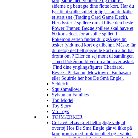
kort, sidde med vennerne og bladre i
siderne og betragte dine flotte kort. Har du
lyst til at spille spillet rigtigt, kan du købe
et start sæt (Trading Card Game Deck).
Her dyster 2 spillere om at blive den beste
Power Træner. Begge spillere skal have et
60 korts deck for at spille spillet. I
Pokémon serien finder du også seje tin
æsker fyldt med kort og tilbehør. Måske får
du netop det helt specielle kort du altid har
drømt om ? Eller en sej mønt til samlingen
– med Pokémon bliver du altid overrasket.
Find dine ynglingsfigurer Charizard,
Eevee , Pickachu, Mewtowo , Bulbasaur
eller Squirtle her hos De Små Engle .
Schleich
Squishmallows
Sylvanian Families
Top Model
Toy Story
Vn-Toys
TØJMÆRKER
CeLavi
CeLavi ,det helt rigtige valg af
overtøj Hos De Små Engle går vi ikke på
kompromis med funktionalitet og kvalitet