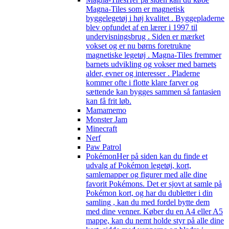
Magna-Tiles som er magnetisk
byggelegetøj i høj kvalitet . Byggepladerne
blev opfundet af en lærer i 1997 til
undervisningsbrug . Siden er mærket
vokset og er nu børns foretrukne
magnetiske legetøj . Magna-Tiles fremmer
barnets udvikling og vokser med barnets
alder, evner og interesser . Pladerne
kommer ofte i flotte klare farver og
sættende kan bygges sammen så fantasien
kan få frit løb.
Mamamemo
Monster Jam
Minecraft
Nerf
Paw Patrol
Pokémon
Her på siden kan du finde et
udvalg af Pokémon legetøj, kort,
samlemapper og figurer med alle dine
favorit Pokémons. Det er sjovt at samle på
Pokémon kort, og har du dubletter i din
samling , kan du med fordel bytte dem
med dine venner. Køber du en A4 eller A5
mappe, kan du nemt holde styr på alle dine