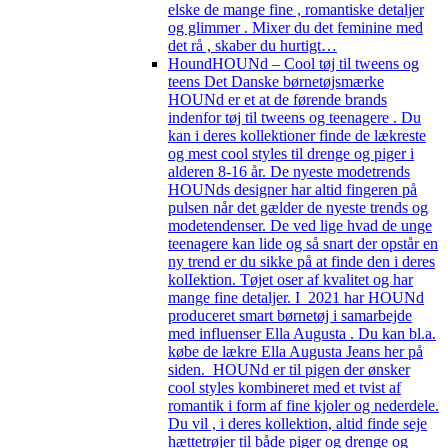
elske de mange fine , romantiske detaljer
og glimmer . Mixer du det feminine med
det rå , skaber du hurtigt…
Hound
HOUNd – Cool tøj til tweens og
teens Det Danske børnetøjsmærke
HOUNd er et at de førende brands
indenfor tøj til tweens og teenagere . Du
kan i deres kollektioner finde de lækreste
og mest cool styles til drenge og piger i
alderen 8-16 år. De nyeste modetrends
HOUNds designer har altid fingeren på
pulsen når det gælder de nyeste trends og
modetendenser. De ved lige hvad de unge
teenagere kan lide og så snart der opstår en
ny trend er du sikke på at finde den i deres
kolIektion. Tøjet oser af kvalitet og har
mange fine detaljer. I 2021 har HOUNd
produceret smart børnetøj i samarbejde
med influenser Ella Augusta . Du kan bl.a.
købe de lækre Ella Augusta Jeans her på
siden. HOUNd er til pigen der ønsker
cool styles kombineret med et tvist af
romantik i form af fine kjoler og nederdele.
Du vil , i deres kollektion, altid finde seje
hættetrøjer til både piger og drenge og