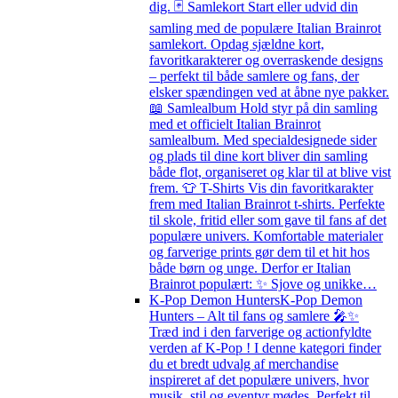
dig. 🃏 Samlekort Start eller udvid din
samling med de populære Italian Brainrot
samlekort. Opdag sjældne kort,
favoritkarakterer og overraskende designs
– perfekt til både samlere og fans, der
elsker spændingen ved at åbne nye pakker.
📖 Samlealbum Hold styr på din samling
med et officielt Italian Brainrot
samlealbum. Med specialdesignede sider
og plads til dine kort bliver din samling
både flot, organiseret og klar til at blive vist
frem. 👕 T-Shirts Vis din favoritkarakter
frem med Italian Brainrot t-shirts. Perfekte
til skole, fritid eller som gave til fans af det
populære univers. Komfortable materialer
og farverige prints gør dem til et hit hos
både børn og unge. Derfor er Italian
Brainrot populært: ✨ Sjove og unikke…
K-Pop Demon Hunters
K-Pop Demon
Hunters – Alt til fans og samlere 🎤✨
Træd ind i den farverige og actionfyldte
verden af K-Pop ! I denne kategori finder
du et bredt udvalg af merchandise
inspireret af det populære univers, hvor
musik, stil og eventyr mødes. Perfekt til