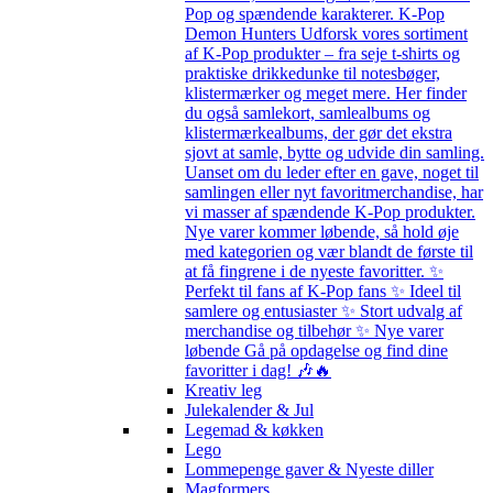
Pop og spændende karakterer. K-Pop
Demon Hunters Udforsk vores sortiment
af K-Pop produkter – fra seje t-shirts og
praktiske drikkedunke til notesbøger,
klistermærker og meget mere. Her finder
du også samlekort, samlealbums og
klistermærkealbums, der gør det ekstra
sjovt at samle, bytte og udvide din samling.
Uanset om du leder efter en gave, noget til
samlingen eller nyt favoritmerchandise, har
vi masser af spændende K-Pop produkter.
Nye varer kommer løbende, så hold øje
med kategorien og vær blandt de første til
at få fingrene i de nyeste favoritter. ✨
Perfekt til fans af K-Pop fans ✨ Ideel til
samlere og entusiaster ✨ Stort udvalg af
merchandise og tilbehør ✨ Nye varer
løbende Gå på opdagelse og find dine
favoritter i dag! 🎶🔥
Kreativ leg
Julekalender & Jul
Legemad & køkken
Lego
Lommepenge gaver & Nyeste diller
Magformers