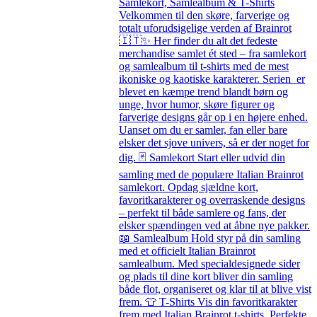
Samlekort, Samlealbum & T-Shirts
Velkommen til den skøre, farverige og
totalt uforudsigelige verden af Brainrot
🇮🇹✨ Her finder du alt det fedeste
merchandise samlet ét sted – fra samlekort
og samlealbum til t-shirts med de mest
ikoniske og kaotiske karakterer. Serien er
blevet en kæmpe trend blandt børn og
unge, hvor humor, skøre figurer og
farverige designs går op i en højere enhed.
Uanset om du er samler, fan eller bare
elsker det sjove univers, så er der noget for
dig. 🃏 Samlekort Start eller udvid din
samling med de populære Italian Brainrot
samlekort. Opdag sjældne kort,
favoritkarakterer og overraskende designs
– perfekt til både samlere og fans, der
elsker spændingen ved at åbne nye pakker.
📖 Samlealbum Hold styr på din samling
med et officielt Italian Brainrot
samlealbum. Med specialdesignede sider
og plads til dine kort bliver din samling
både flot, organiseret og klar til at blive vist
frem. 👕 T-Shirts Vis din favoritkarakter
frem med Italian Brainrot t-shirts. Perfekte