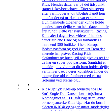
Kids. Hendes datter var på det tidspunkt
startet i skovbørnehave . Efter sin søgen
efter varmt overtøj og tilbehør ,fandt hun
ud af at der på markedet var et stort hul.
Hun manglede tilbehør der kunne holde
hendes datter dejlig varm hele dagen – hele
året rundt. Dette var startskudet til Racing
Kids ,der i dag drives videre af hendes
datter Malene Uhre og nu forhandles i
mere end 300 butikker i hele Europa.
Bedste pasform og god kvalitet Dem der
allerede har prøvet Racing Kids
elefanthuer og huer , vil nok give os ret i at
de har en super god pasform. Samtidig er
du aldrig i tvivl om at dit barn holdes dejlig
varm hver dag. I deres kollektion finder du
mange fine uld elefanthuer med ekstra
isolering ved ørerne og…
Kids-Up
Køb Kids-up børnetøj hos De
Små Engle Det Danske børnetøjsfirma
Kompagniet af 1991 står bag dette lækre
børnetøjsmærke Kids-Up. Har du børn i
alderen 0-10 år og søger smart, moderigtigt