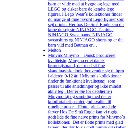
børn er vilde med at bygge og lege med
LEGO og elsker bare de kendte lego
figurer. I Lego Wear´s kollektioner finder
du mange af dine favorit Lego figurer som
sejt prints . Her hos De Små Engle kan du
købe de sejeste NINJAGO T-shirts,
NINJAGO Sweatpants, NINJAGO
sweatshirts og NINJAGO shorts og er dit
barn vild med Batman er…
Melton
Minymo
Minymo – Dansk produceret
kvalitetstøj Minymo er et dansk
børnetøjsbrand, der med sit fine
skandinaviske look ,henvender sig til børn
i alderen 0-12 år. I Miymo´s kollektioner
finder du funktionelt kvalitetstøj, som
passer til alle anledninger og ikke mindst
aktiv leg . Der er øje for detaljerne i
Minymo tøj og samtidig med det er
komfortabelt , er det god kvalitet til
rimelige priser. Flotte prints og glade
farver Hos De Små Engle kan vi rigtig
godt lide de fine naive prints fra Minymo´s
kollektioner. Det er flotte prints med glad
farver, der gør folk i godt humør og skaber