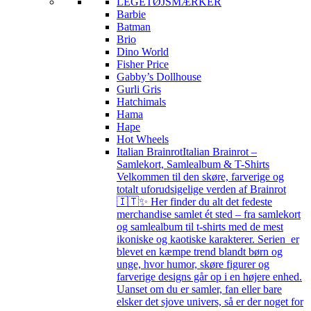
LEGETØJSMÆRKER
Barbie
Batman
Brio
Dino World
Fisher Price
Gabby’s Dollhouse
Gurli Gris
Hatchimals
Hama
Hape
Hot Wheels
Italian Brainrot
Italian Brainrot –
Samlekort, Samlealbum & T-Shirts
Velkommen til den skøre, farverige og
totalt uforudsigelige verden af Brainrot
🇮🇹✨ Her finder du alt det fedeste
merchandise samlet ét sted – fra samlekort
og samlealbum til t-shirts med de mest
ikoniske og kaotiske karakterer. Serien er
blevet en kæmpe trend blandt børn og
unge, hvor humor, skøre figurer og
farverige designs går op i en højere enhed.
Uanset om du er samler, fan eller bare
elsker det sjove univers, så er der noget for