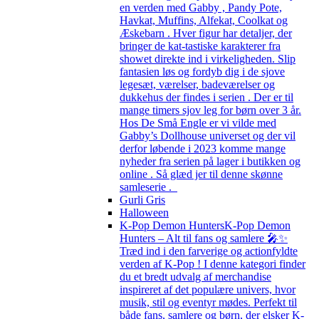
en verden med Gabby , Pandy Pote,
Havkat, Muffins, Alfekat, Coolkat og
Æskebarn . Hver figur har detaljer, der
bringer de kat-tastiske karakterer fra
showet direkte ind i virkeligheden. Slip
fantasien løs og fordyb dig i de sjove
legesæt, værelser, badeværelser og
dukkehus der findes i serien . Der er til
mange timers sjov leg for børn over 3 år.
Hos De Små Engle er vi vilde med
Gabby’s Dollhouse universet og der vil
derfor løbende i 2023 komme mange
nyheder fra serien på lager i butikken og
online . Så glæd jer til denne skønne
samleserie .
Gurli Gris
Halloween
K-Pop Demon Hunters
K-Pop Demon
Hunters – Alt til fans og samlere 🎤✨
Træd ind i den farverige og actionfyldte
verden af K-Pop ! I denne kategori finder
du et bredt udvalg af merchandise
inspireret af det populære univers, hvor
musik, stil og eventyr mødes. Perfekt til
både fans, samlere og børn, der elsker K-