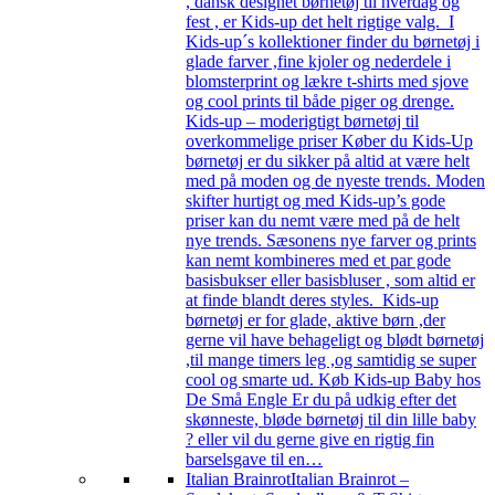
, dansk designet børnetøj til hverdag og
fest , er Kids-up det helt rigtige valg. I
Kids-up´s kollektioner finder du børnetøj i
glade farver ,fine kjoler og nederdele i
blomsterprint og lækre t-shirts med sjove
og cool prints til både piger og drenge.
Kids-up – moderigtigt børnetøj til
overkommelige priser Køber du Kids-Up
børnetøj er du sikker på altid at være helt
med på moden og de nyeste trends. Moden
skifter hurtigt og med Kids-up’s gode
priser kan du nemt være med på de helt
nye trends. Sæsonens nye farver og prints
kan nemt kombineres med et par gode
basisbukser eller basisbluser , som altid er
at finde blandt deres styles. Kids-up
børnetøj er for glade, aktive børn ,der
gerne vil have behageligt og blødt børnetøj
,til mange timers leg ,og samtidig se super
cool og smarte ud. Køb Kids-up Baby hos
De Små Engle Er du på udkig efter det
skønneste, bløde børnetøj til din lille baby
? eller vil du gerne give en rigtig fin
barselsgave til en…
Italian Brainrot
Italian Brainrot –