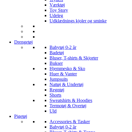
Værktøj
Toy Story
Udeleg
Udklædnings kjoler og sminke
Drengetøj
Babytøj 0-2 år
Badetøj
Bluser, T-shirts & Skjorter
Bukser
Hjemmesko & Sko
Huer & Vanter
Jumpsuits
Nattøj & Undertøj
Regntøj
Shorts
Sweatshirts & Hoodies
Termotøj & Overtøj
Uld
Pigetøj
Accessories & Tasker
Babytøj 0-2 år