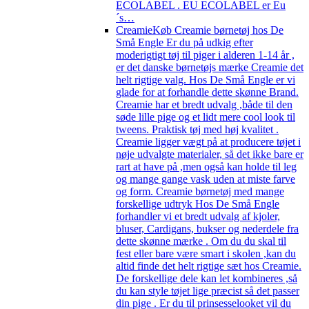
ECOLABEL . EU ECOLABEL er Eu
´s…
Creamie
Køb Creamie børnetøj hos De
Små Engle Er du på udkig efter
moderigtigt tøj til piger i alderen 1-14 år ,
er det danske børnetøjs mærke Creamie det
helt rigtige valg. Hos De Små Engle er vi
glade for at forhandle dette skønne Brand.
Creamie har et bredt udvalg ,både til den
søde lille pige og et lidt mere cool look til
tweens. Praktisk tøj med høj kvalitet .
Creamie ligger vægt på at producere tøjet i
nøje udvalgte materialer, så det ikke bare er
rart at have på ,men også kan holde til leg
og mange gange vask uden at miste farve
og form. Creamie børnetøj med mange
forskellige udtryk Hos De Små Engle
forhandler vi et bredt udvalg af kjoler,
bluser, Cardigans, bukser og nederdele fra
dette skønne mærke . Om du du skal til
fest eller bare være smart i skolen ,kan du
altid finde det helt rigtige sæt hos Creamie.
De forskellige dele kan let kombineres ,så
du kan style tøjet lige præcist så det passer
din pige . Er du til prinsesselooket vil du