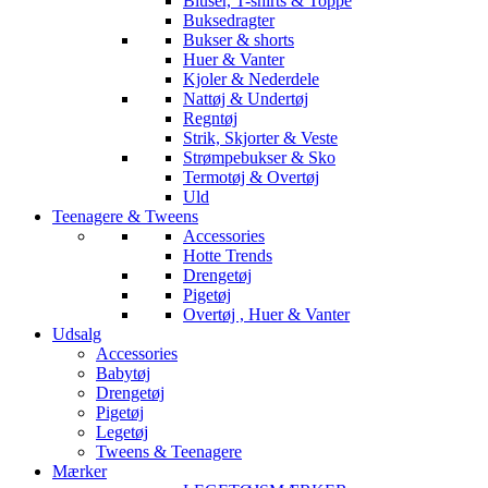
Bluser, T-shirts & Toppe
Buksedragter
Bukser & shorts
Huer & Vanter
Kjoler & Nederdele
Nattøj & Undertøj
Regntøj
Strik, Skjorter & Veste
Strømpebukser & Sko
Termotøj & Overtøj
Uld
Teenagere & Tweens
Accessories
Hotte Trends
Drengetøj
Pigetøj
Overtøj , Huer & Vanter
Udsalg
Accessories
Babytøj
Drengetøj
Pigetøj
Legetøj
Tweens & Teenagere
Mærker