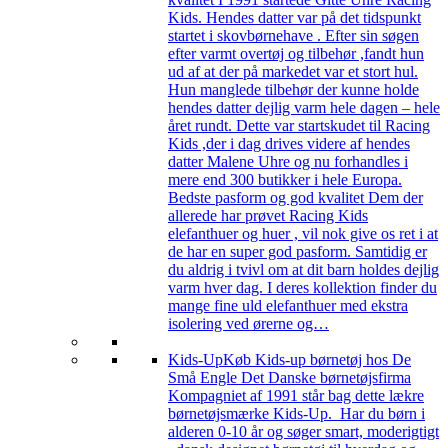
Kids. Hendes datter var på det tidspunkt
startet i skovbørnehave . Efter sin søgen
efter varmt overtøj og tilbehør ,fandt hun
ud af at der på markedet var et stort hul.
Hun manglede tilbehør der kunne holde
hendes datter dejlig varm hele dagen – hele
året rundt. Dette var startskudet til Racing
Kids ,der i dag drives videre af hendes
datter Malene Uhre og nu forhandles i
mere end 300 butikker i hele Europa.
Bedste pasform og god kvalitet Dem der
allerede har prøvet Racing Kids
elefanthuer og huer , vil nok give os ret i at
de har en super god pasform. Samtidig er
du aldrig i tvivl om at dit barn holdes dejlig
varm hver dag. I deres kollektion finder du
mange fine uld elefanthuer med ekstra
isolering ved ørerne og…
Kids-Up
Køb Kids-up børnetøj hos De
Små Engle Det Danske børnetøjsfirma
Kompagniet af 1991 står bag dette lækre
børnetøjsmærke Kids-Up. Har du børn i
alderen 0-10 år og søger smart, moderigtigt