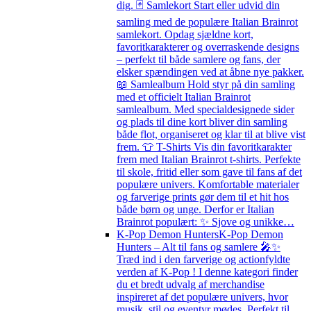
dig. 🃏 Samlekort Start eller udvid din
samling med de populære Italian Brainrot
samlekort. Opdag sjældne kort,
favoritkarakterer og overraskende designs
– perfekt til både samlere og fans, der
elsker spændingen ved at åbne nye pakker.
📖 Samlealbum Hold styr på din samling
med et officielt Italian Brainrot
samlealbum. Med specialdesignede sider
og plads til dine kort bliver din samling
både flot, organiseret og klar til at blive vist
frem. 👕 T-Shirts Vis din favoritkarakter
frem med Italian Brainrot t-shirts. Perfekte
til skole, fritid eller som gave til fans af det
populære univers. Komfortable materialer
og farverige prints gør dem til et hit hos
både børn og unge. Derfor er Italian
Brainrot populært: ✨ Sjove og unikke…
K-Pop Demon Hunters
K-Pop Demon
Hunters – Alt til fans og samlere 🎤✨
Træd ind i den farverige og actionfyldte
verden af K-Pop ! I denne kategori finder
du et bredt udvalg af merchandise
inspireret af det populære univers, hvor
musik, stil og eventyr mødes. Perfekt til