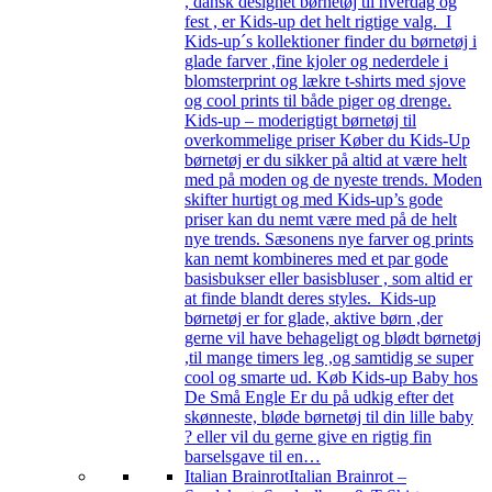
, dansk designet børnetøj til hverdag og
fest , er Kids-up det helt rigtige valg. I
Kids-up´s kollektioner finder du børnetøj i
glade farver ,fine kjoler og nederdele i
blomsterprint og lækre t-shirts med sjove
og cool prints til både piger og drenge.
Kids-up – moderigtigt børnetøj til
overkommelige priser Køber du Kids-Up
børnetøj er du sikker på altid at være helt
med på moden og de nyeste trends. Moden
skifter hurtigt og med Kids-up’s gode
priser kan du nemt være med på de helt
nye trends. Sæsonens nye farver og prints
kan nemt kombineres med et par gode
basisbukser eller basisbluser , som altid er
at finde blandt deres styles. Kids-up
børnetøj er for glade, aktive børn ,der
gerne vil have behageligt og blødt børnetøj
,til mange timers leg ,og samtidig se super
cool og smarte ud. Køb Kids-up Baby hos
De Små Engle Er du på udkig efter det
skønneste, bløde børnetøj til din lille baby
? eller vil du gerne give en rigtig fin
barselsgave til en…
Italian Brainrot
Italian Brainrot –