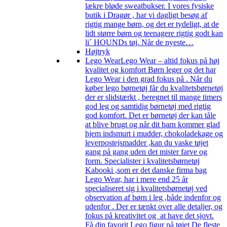
lækre bløde sweatbukser. I vores fysiske
butik i Dragør , har vi dagligt besøg af
rigtig mange børn, og det er tydeligt, at de
lidt større børn og teenagere rigtig godt kan
li´ HOUNDs tøj. Når de nyeste…
Højtryk
Lego Wear
Lego Wear – altid fokus på høj
kvalitet og komfort Børn leger og det har
Lego Wear i den grad fokus på . Når du
køber lego børnetøj får du kvalitetsbørnetøj
der er slidstærkt , beregnet til mange timers
god leg og samtidig børnetøj med rigtig
god komfort. Det er børnetøj der kan tåle
at blive brugt og når dit barn kommer glad
hjem indsmurt i mudder, chokoladekage og
leverpostejsmadder ,kan du vaske tøjet
gang på gang uden det mister farve og
form. Specialister i kvalitetsbørnetøj
Kabooki ,som er det danske firma bag
Lego Wear, har i mere end 25 år
specialiseret sig i kvalitetsbørnetøj ved
observation af børn i leg ,både indenfor og
udenfor . Der er tænkt over alle detaljer, og
fokus på kreativitet og at have det sjovt.
Få din favorit Lego figur på tøjet De fleste