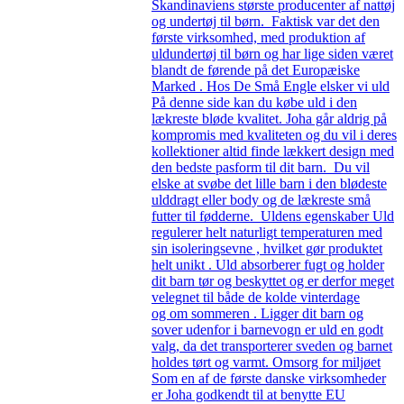
Skandinaviens største producenter af nattøj
og undertøj til børn. Faktisk var det den
første virksomhed, med produktion af
uldundertøj til børn og har lige siden været
blandt de førende på det Europæiske
Marked . Hos De Små Engle elsker vi uld
På denne side kan du købe uld i den
lækreste bløde kvalitet. Joha går aldrig på
kompromis med kvaliteten og du vil i deres
kollektioner altid finde lækkert design med
den bedste pasform til dit barn. Du vil
elske at svøbe det lille barn i den blødeste
ulddragt eller body og de lækreste små
futter til fødderne. Uldens egenskaber Uld
regulerer helt naturligt temperaturen med
sin isoleringsevne , hvilket gør produktet
helt unikt . Uld absorberer fugt og holder
dit barn tør og beskyttet og er derfor meget
velegnet til både de kolde vinterdage
og om sommeren . Ligger dit barn og
sover udenfor i barnevogn er uld en godt
valg, da det transporterer sveden og barnet
holdes tørt og varmt. Omsorg for miljøet
Som en af de første danske virksomheder
er Joha godkendt til at benytte EU