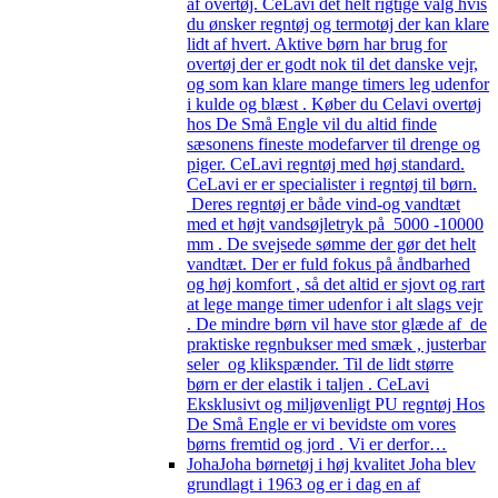
af overtøj. CeLavi det helt rigtige valg hvis
du ønsker regntøj og termotøj der kan klare
lidt af hvert. Aktive børn har brug for
overtøj der er godt nok til det danske vejr,
og som kan klare mange timers leg udenfor
i kulde og blæst . Køber du Celavi overtøj
hos De Små Engle vil du altid finde
sæsonens fineste modefarver til drenge og
piger. CeLavi regntøj med høj standard.
CeLavi er er specialister i regntøj til børn.
Deres regntøj er både vind-og vandtæt
med et højt vandsøjletryk på 5000 -10000
mm . De svejsede sømme der gør det helt
vandtæt. Der er fuld fokus på åndbarhed
og høj komfort , så det altid er sjovt og rart
at lege mange timer udenfor i alt slags vejr
. De mindre børn vil have stor glæde af de
praktiske regnbukser med smæk , justerbar
seler og klikspænder. Til de lidt større
børn er der elastik i taljen . CeLavi
Eksklusivt og miljøvenligt PU regntøj Hos
De Små Engle er vi bevidste om vores
børns fremtid og jord . Vi er derfor…
Joha
Joha børnetøj i høj kvalitet Joha blev
grundlagt i 1963 og er i dag en af