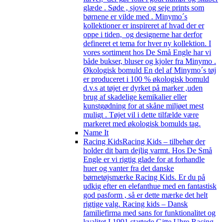
glæde . Søde , sjove og seje prints som
børnene er vilde med . Minymo´s
kollektioner er inspireret af hvad der er
oppe i tiden, og designerne har derfor
defineret et tema for hver ny kollektion. I
vores sortiment hos De Små Engle har vi
både bukser, bluser og kjoler fra Minymo .
Økologisk bomuld En del af Minymo´s tøj
er produceret i 100 % økologisk bomuld
d.v.s at tøjet er dyrket på marker ,uden
brug af skadelige kemikalier eller
kunstgødning for at skåne miljøet mest
muligt . Tøjet vil i dette tilfælde være
markeret med økologisk bomulds tag.
Name It
Racing Kids
Racing Kids – tilbehør der
holder dit barn dejlig varmt. Hos De Små
Engle er vi rigtig glade for at forhandle
huer og vanter fra det danske
børnetøjsmærke Racing Kids. Er du på
udkig efter en elefanthue med en fantastisk
god pasform , så er dette mærke det helt
rigtige valg. Racing kids – Dansk
familiefirma med sans for funktionalitet og
kvalitet I 1991 startede Gitte Uhre Racing