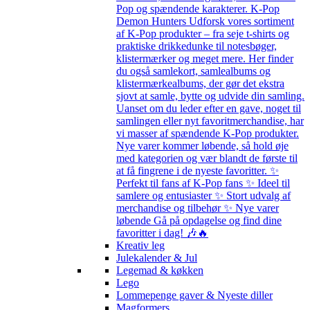
Pop og spændende karakterer. K-Pop
Demon Hunters Udforsk vores sortiment
af K-Pop produkter – fra seje t-shirts og
praktiske drikkedunke til notesbøger,
klistermærker og meget mere. Her finder
du også samlekort, samlealbums og
klistermærkealbums, der gør det ekstra
sjovt at samle, bytte og udvide din samling.
Uanset om du leder efter en gave, noget til
samlingen eller nyt favoritmerchandise, har
vi masser af spændende K-Pop produkter.
Nye varer kommer løbende, så hold øje
med kategorien og vær blandt de første til
at få fingrene i de nyeste favoritter. ✨
Perfekt til fans af K-Pop fans ✨ Ideel til
samlere og entusiaster ✨ Stort udvalg af
merchandise og tilbehør ✨ Nye varer
løbende Gå på opdagelse og find dine
favoritter i dag! 🎶🔥
Kreativ leg
Julekalender & Jul
Legemad & køkken
Lego
Lommepenge gaver & Nyeste diller
Magformers