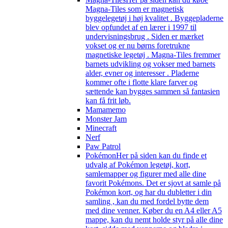
Magna-Tiles som er magnetisk
byggelegetøj i høj kvalitet . Byggepladerne
blev opfundet af en lærer i 1997 til
undervisningsbrug . Siden er mærket
vokset og er nu børns foretrukne
magnetiske legetøj . Magna-Tiles fremmer
barnets udvikling og vokser med barnets
alder, evner og interesser . Pladerne
kommer ofte i flotte klare farver og
sættende kan bygges sammen så fantasien
kan få frit løb.
Mamamemo
Monster Jam
Minecraft
Nerf
Paw Patrol
Pokémon
Her på siden kan du finde et
udvalg af Pokémon legetøj, kort,
samlemapper og figurer med alle dine
favorit Pokémons. Det er sjovt at samle på
Pokémon kort, og har du dubletter i din
samling , kan du med fordel bytte dem
med dine venner. Køber du en A4 eller A5
mappe, kan du nemt holde styr på alle dine