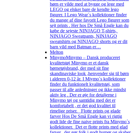
børn er vilde med at bygge og lege med
LEGO og elsker bare de kendte lego
figurer. I Lego Wear´s kollektioner finder
du mange af dine favorit Lego figurer som
sejt prints . Her hos De Små Engle kan du
købe de sejeste NINJAGO T-shirts,
NINJAGO Sweatpants, NINJAGO
sweatshirts og NINJAGO shorts og er dit
barn vild med Batman er…
Melton
Minymo
Minymo – Dansk produceret
kvalitetstøj Minymo er et dansk
børnetøjsbrand, der med sit fine
skandinaviske look ,henvender sig til børn
i alderen 0-12 år. I Miymo´s kollektioner
finder du funktionelt kvalitetstøj, som
passer til alle anledninger og ikke mindst
aktiv leg . Der er øje for detaljerne i
Minymo tøj og samtidig med det er
komfortabelt , er det god kvalitet til
rimelige priser. Flotte prints og glade
farver Hos De Små Engle kan vi rigtig
godt lide de fine naive prints fra Minymo´s
kollektioner. Det er flotte prints med glad
farver, der gør folk i godt humør og skaber