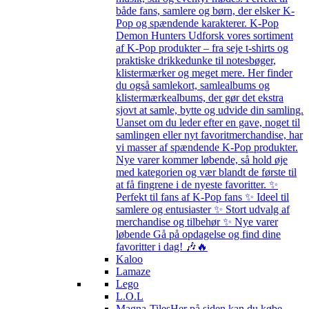
både fans, samlere og børn, der elsker K-
Pop og spændende karakterer. K-Pop
Demon Hunters Udforsk vores sortiment
af K-Pop produkter – fra seje t-shirts og
praktiske drikkedunke til notesbøger,
klistermærker og meget mere. Her finder
du også samlekort, samlealbums og
klistermærkealbums, der gør det ekstra
sjovt at samle, bytte og udvide din samling.
Uanset om du leder efter en gave, noget til
samlingen eller nyt favoritmerchandise, har
vi masser af spændende K-Pop produkter.
Nye varer kommer løbende, så hold øje
med kategorien og vær blandt de første til
at få fingrene i de nyeste favoritter. ✨
Perfekt til fans af K-Pop fans ✨ Ideel til
samlere og entusiaster ✨ Stort udvalg af
merchandise og tilbehør ✨ Nye varer
løbende Gå på opdagelse og find dine
favoritter i dag! 🎶🔥
Kaloo
Lamaze
Lego
L.O.L
Magna-Tiles
Her på siden kan du købe