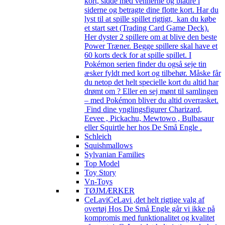
kort, sidde med vennerne og bladre i
siderne og betragte dine flotte kort. Har du
lyst til at spille spillet rigtigt, kan du købe
et start sæt (Trading Card Game Deck).
Her dyster 2 spillere om at blive den beste
Power Træner. Begge spillere skal have et
60 korts deck for at spille spillet. I
Pokémon serien finder du også seje tin
æsker fyldt med kort og tilbehør. Måske får
du netop det helt specielle kort du altid har
drømt om ? Eller en sej mønt til samlingen
– med Pokémon bliver du altid overrasket.
Find dine ynglingsfigurer Charizard,
Eevee , Pickachu, Mewtowo , Bulbasaur
eller Squirtle her hos De Små Engle .
Schleich
Squishmallows
Sylvanian Families
Top Model
Toy Story
Vn-Toys
TØJMÆRKER
CeLavi
CeLavi ,det helt rigtige valg af
overtøj Hos De Små Engle går vi ikke på
kompromis med funktionalitet og kvalitet