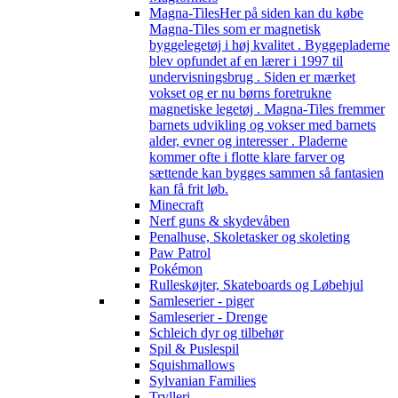
Magna-Tiles
Her på siden kan du købe
Magna-Tiles som er magnetisk
byggelegetøj i høj kvalitet . Byggepladerne
blev opfundet af en lærer i 1997 til
undervisningsbrug . Siden er mærket
vokset og er nu børns foretrukne
magnetiske legetøj . Magna-Tiles fremmer
barnets udvikling og vokser med barnets
alder, evner og interesser . Pladerne
kommer ofte i flotte klare farver og
sættende kan bygges sammen så fantasien
kan få frit løb.
Minecraft
Nerf guns & skydevåben
Penalhuse, Skoletasker og skoleting
Paw Patrol
Pokémon
Rulleskøjter, Skateboards og Løbehjul
Samleserier - piger
Samleserier - Drenge
Schleich dyr og tilbehør
Spil & Puslespil
Squishmallows
Sylvanian Families
Trylleri