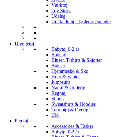
Værktøj
Toy Story
Udeleg
Udklædnings kjoler og sminke
Drengetøj
Babytøj 0-2 år
Badetøj
Bluser, T-shirts & Skjorter
Bukser
Hjemmesko & Sko
Huer & Vanter
Jumpsuits
Nattøj & Undertøj
Regntøj
Shorts
Sweatshirts & Hoodies
Termotøj & Overtøj
Uld
Pigetøj
Accessories & Tasker
Babytøj 0-2 år