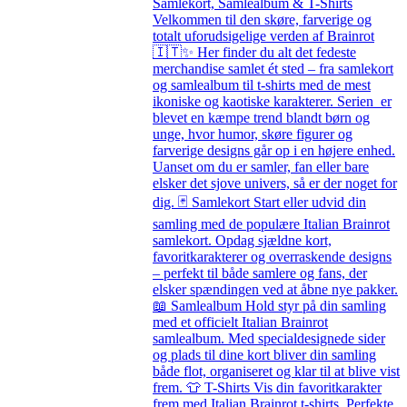
Samlekort, Samlealbum & T-Shirts
Velkommen til den skøre, farverige og
totalt uforudsigelige verden af Brainrot
🇮🇹✨ Her finder du alt det fedeste
merchandise samlet ét sted – fra samlekort
og samlealbum til t-shirts med de mest
ikoniske og kaotiske karakterer. Serien er
blevet en kæmpe trend blandt børn og
unge, hvor humor, skøre figurer og
farverige designs går op i en højere enhed.
Uanset om du er samler, fan eller bare
elsker det sjove univers, så er der noget for
dig. 🃏 Samlekort Start eller udvid din
samling med de populære Italian Brainrot
samlekort. Opdag sjældne kort,
favoritkarakterer og overraskende designs
– perfekt til både samlere og fans, der
elsker spændingen ved at åbne nye pakker.
📖 Samlealbum Hold styr på din samling
med et officielt Italian Brainrot
samlealbum. Med specialdesignede sider
og plads til dine kort bliver din samling
både flot, organiseret og klar til at blive vist
frem. 👕 T-Shirts Vis din favoritkarakter
frem med Italian Brainrot t-shirts. Perfekte