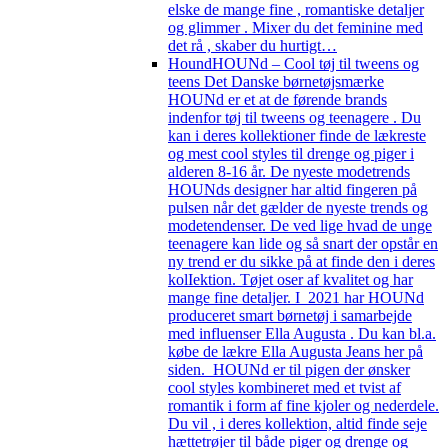
elske de mange fine , romantiske detaljer
og glimmer . Mixer du det feminine med
det rå , skaber du hurtigt…
Hound
HOUNd – Cool tøj til tweens og
teens Det Danske børnetøjsmærke
HOUNd er et at de førende brands
indenfor tøj til tweens og teenagere . Du
kan i deres kollektioner finde de lækreste
og mest cool styles til drenge og piger i
alderen 8-16 år. De nyeste modetrends
HOUNds designer har altid fingeren på
pulsen når det gælder de nyeste trends og
modetendenser. De ved lige hvad de unge
teenagere kan lide og så snart der opstår en
ny trend er du sikke på at finde den i deres
kolIektion. Tøjet oser af kvalitet og har
mange fine detaljer. I 2021 har HOUNd
produceret smart børnetøj i samarbejde
med influenser Ella Augusta . Du kan bl.a.
købe de lækre Ella Augusta Jeans her på
siden. HOUNd er til pigen der ønsker
cool styles kombineret med et tvist af
romantik i form af fine kjoler og nederdele.
Du vil , i deres kollektion, altid finde seje
hættetrøjer til både piger og drenge og