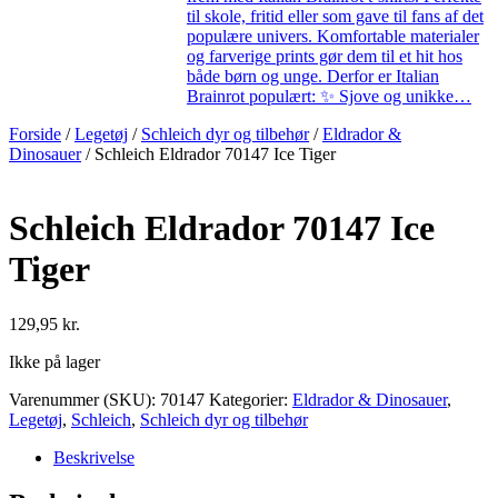
til skole, fritid eller som gave til fans af det
populære univers. Komfortable materialer
og farverige prints gør dem til et hit hos
både børn og unge. Derfor er Italian
Brainrot populært: ✨ Sjove og unikke…
Forside
/
Legetøj
/
Schleich dyr og tilbehør
/
Eldrador &
Dinosauer
/ Schleich Eldrador 70147 Ice Tiger
Schleich Eldrador 70147 Ice
Tiger
129,95
kr.
Ikke på lager
Varenummer (SKU):
70147
Kategorier:
Eldrador & Dinosauer
,
Legetøj
,
Schleich
,
Schleich dyr og tilbehør
Beskrivelse