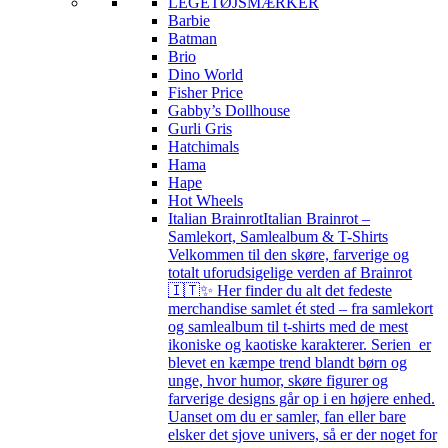
LEGETØJSMÆRKER
Barbie
Batman
Brio
Dino World
Fisher Price
Gabby’s Dollhouse
Gurli Gris
Hatchimals
Hama
Hape
Hot Wheels
Italian Brainrot
Italian Brainrot –
Samlekort, Samlealbum & T-Shirts
Velkommen til den skøre, farverige og
totalt uforudsigelige verden af Brainrot
🇮🇹✨ Her finder du alt det fedeste
merchandise samlet ét sted – fra samlekort
og samlealbum til t-shirts med de mest
ikoniske og kaotiske karakterer. Serien er
blevet en kæmpe trend blandt børn og
unge, hvor humor, skøre figurer og
farverige designs går op i en højere enhed.
Uanset om du er samler, fan eller bare
elsker det sjove univers, så er der noget for