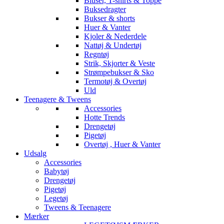
Bluser, T-shirts & Toppe
Buksedragter
Bukser & shorts
Huer & Vanter
Kjoler & Nederdele
Nattøj & Undertøj
Regntøj
Strik, Skjorter & Veste
Strømpebukser & Sko
Termotøj & Overtøj
Uld
Teenagere & Tweens
Accessories
Hotte Trends
Drengetøj
Pigetøj
Overtøj , Huer & Vanter
Udsalg
Accessories
Babytøj
Drengetøj
Pigetøj
Legetøj
Tweens & Teenagere
Mærker