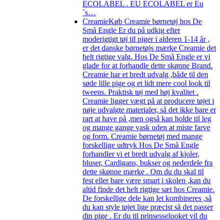
ECOLABEL . EU ECOLABEL er Eu
´s…
Creamie
Køb Creamie børnetøj hos De
Små Engle Er du på udkig efter
moderigtigt tøj til piger i alderen 1-14 år ,
er det danske børnetøjs mærke Creamie det
helt rigtige valg. Hos De Små Engle er vi
glade for at forhandle dette skønne Brand.
Creamie har et bredt udvalg ,både til den
søde lille pige og et lidt mere cool look til
tweens. Praktisk tøj med høj kvalitet .
Creamie ligger vægt på at producere tøjet i
nøje udvalgte materialer, så det ikke bare er
rart at have på ,men også kan holde til leg
og mange gange vask uden at miste farve
og form. Creamie børnetøj med mange
forskellige udtryk Hos De Små Engle
forhandler vi et bredt udvalg af kjoler,
bluser, Cardigans, bukser og nederdele fra
dette skønne mærke . Om du du skal til
fest eller bare være smart i skolen ,kan du
altid finde det helt rigtige sæt hos Creamie.
De forskellige dele kan let kombineres ,så
du kan style tøjet lige præcist så det passer
din pige . Er du til prinsesselooket vil du