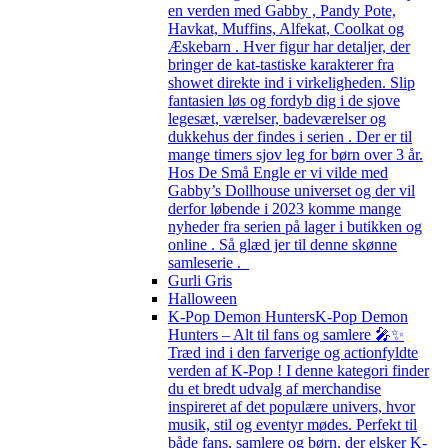
en verden med Gabby , Pandy Pote,
Havkat, Muffins, Alfekat, Coolkat og
Æskebarn . Hver figur har detaljer, der
bringer de kat-tastiske karakterer fra
showet direkte ind i virkeligheden. Slip
fantasien løs og fordyb dig i de sjove
legesæt, værelser, badeværelser og
dukkehus der findes i serien . Der er til
mange timers sjov leg for børn over 3 år.
Hos De Små Engle er vi vilde med
Gabby’s Dollhouse universet og der vil
derfor løbende i 2023 komme mange
nyheder fra serien på lager i butikken og
online . Så glæd jer til denne skønne
samleserie .
Gurli Gris
Halloween
K-Pop Demon Hunters
K-Pop Demon
Hunters – Alt til fans og samlere 🎤✨
Træd ind i den farverige og actionfyldte
verden af K-Pop ! I denne kategori finder
du et bredt udvalg af merchandise
inspireret af det populære univers, hvor
musik, stil og eventyr mødes. Perfekt til
både fans, samlere og børn, der elsker K-