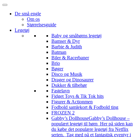
De små engle
Om os
Størrelsesguide
Legetøj
Baby og småbørns legetøj
Bamser & Dyr
Barbie & Judith
Batman
Biler & Racerbaner
Brio
Bøger
Disco og Musik
Drager og Dinosaurer
Dukker & tilbehør
Fastelavn
Fidget Toys & Tik Tok hits
Figurer & Actionmen
Fodbold samlekort & Fodbold ting
FROZEN 2
Gabby’s Dollhouse
Gabby’s Dollhouse –
populært legetøj til børn Her på siden kan
du købe det populære legetøj fra Netflix
serien. Tag med på et fantastisk eventyr i