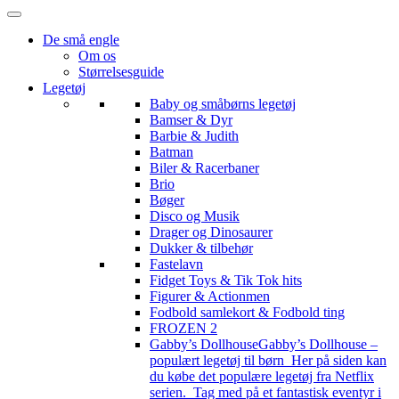
De små engle
Om os
Størrelsesguide
Legetøj
Baby og småbørns legetøj
Bamser & Dyr
Barbie & Judith
Batman
Biler & Racerbaner
Brio
Bøger
Disco og Musik
Drager og Dinosaurer
Dukker & tilbehør
Fastelavn
Fidget Toys & Tik Tok hits
Figurer & Actionmen
Fodbold samlekort & Fodbold ting
FROZEN 2
Gabby’s Dollhouse
Gabby’s Dollhouse –
populært legetøj til børn Her på siden kan
du købe det populære legetøj fra Netflix
serien. Tag med på et fantastisk eventyr i