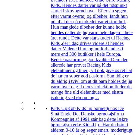
Kids. Hendes datter var på det tidspunkt
startet i skovbørnehave . Efter sin søgen
efter varmt overtøj og tilbehør ,fandt hun
ud af at der på markedet var et stort hul.
Hun manglede tilbehør der kunne holde
hendes datter dejlig varm hele dagen – hele
året rundt. Dette var startskudet til Racing
Kids ,der i dag drives videre af hendes
datter Malene Uhre og nu forhandles i
mere end 300 butikker i hele Europa.
Bedste pasform og god kvalitet Dem der
allerede har prøvet Racing Kids
elefanthuer og huer , vil nok give os ret i at
de har en super god pasform. Samtidig er
du aldrig i tvivl om at dit barn holdes dejlig
varm hver dag. I deres kollektion finder du
mange fine uld elefanthuer med ekstra
isolering ved ørerne og…
Kids-Up
Køb Kids-up børnetøj hos De
Små Engle Det Danske børnetøjsfirma
Kompagniet af 1991 står bag dette lækre
børnetøjsmærke Kids-Up. Har du børn i
alderen 0-10 år og søger smart, moderigtigt