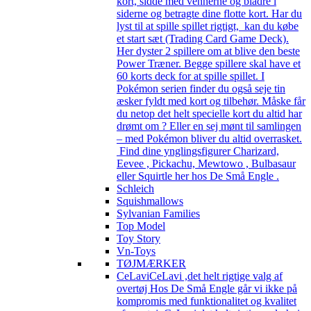
kort, sidde med vennerne og bladre i
siderne og betragte dine flotte kort. Har du
lyst til at spille spillet rigtigt, kan du købe
et start sæt (Trading Card Game Deck).
Her dyster 2 spillere om at blive den beste
Power Træner. Begge spillere skal have et
60 korts deck for at spille spillet. I
Pokémon serien finder du også seje tin
æsker fyldt med kort og tilbehør. Måske får
du netop det helt specielle kort du altid har
drømt om ? Eller en sej mønt til samlingen
– med Pokémon bliver du altid overrasket.
Find dine ynglingsfigurer Charizard,
Eevee , Pickachu, Mewtowo , Bulbasaur
eller Squirtle her hos De Små Engle .
Schleich
Squishmallows
Sylvanian Families
Top Model
Toy Story
Vn-Toys
TØJMÆRKER
CeLavi
CeLavi ,det helt rigtige valg af
overtøj Hos De Små Engle går vi ikke på
kompromis med funktionalitet og kvalitet