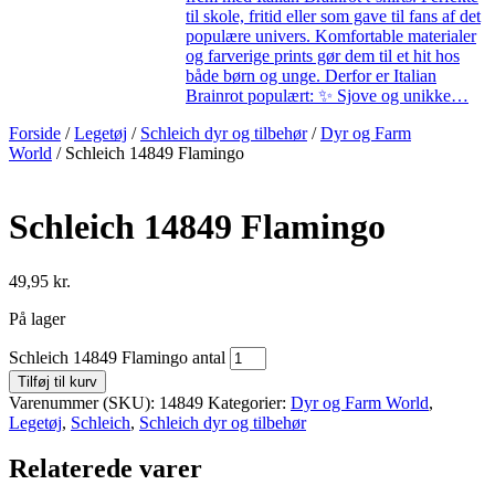
til skole, fritid eller som gave til fans af det
populære univers. Komfortable materialer
og farverige prints gør dem til et hit hos
både børn og unge. Derfor er Italian
Brainrot populært: ✨ Sjove og unikke…
Forside
/
Legetøj
/
Schleich dyr og tilbehør
/
Dyr og Farm
World
/ Schleich 14849 Flamingo
Schleich 14849 Flamingo
49,95
kr.
På lager
Schleich 14849 Flamingo antal
Tilføj til kurv
Varenummer (SKU):
14849
Kategorier:
Dyr og Farm World
,
Legetøj
,
Schleich
,
Schleich dyr og tilbehør
Relaterede varer