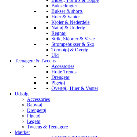
Bluser, T-shirts & Toppe
Buksedragter
Bukser & shorts
Huer & Vanter
Kjoler & Nederdele
Nattøj & Undertøj
Regntøj
Strik, Skjorter & Veste
Strømpebukser & Sko
Termotøj & Overtøj
Uld
Teenagere & Tweens
Accessories
Hotte Trends
Drengetøj
Pigetøj
Overtøj , Huer & Vanter
Udsalg
Accessories
Babytøj
Drengetøj
Pigetøj
Legetøj
Tweens & Teenagere
Mærker