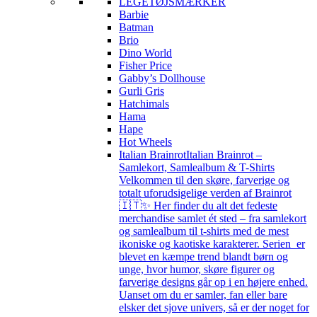
LEGETØJSMÆRKER
Barbie
Batman
Brio
Dino World
Fisher Price
Gabby’s Dollhouse
Gurli Gris
Hatchimals
Hama
Hape
Hot Wheels
Italian Brainrot
Italian Brainrot –
Samlekort, Samlealbum & T-Shirts
Velkommen til den skøre, farverige og
totalt uforudsigelige verden af Brainrot
🇮🇹✨ Her finder du alt det fedeste
merchandise samlet ét sted – fra samlekort
og samlealbum til t-shirts med de mest
ikoniske og kaotiske karakterer. Serien er
blevet en kæmpe trend blandt børn og
unge, hvor humor, skøre figurer og
farverige designs går op i en højere enhed.
Uanset om du er samler, fan eller bare
elsker det sjove univers, så er der noget for