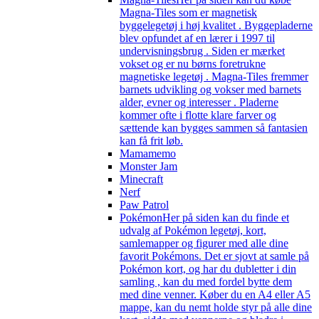
Magna-Tiles som er magnetisk
byggelegetøj i høj kvalitet . Byggepladerne
blev opfundet af en lærer i 1997 til
undervisningsbrug . Siden er mærket
vokset og er nu børns foretrukne
magnetiske legetøj . Magna-Tiles fremmer
barnets udvikling og vokser med barnets
alder, evner og interesser . Pladerne
kommer ofte i flotte klare farver og
sættende kan bygges sammen så fantasien
kan få frit løb.
Mamamemo
Monster Jam
Minecraft
Nerf
Paw Patrol
Pokémon
Her på siden kan du finde et
udvalg af Pokémon legetøj, kort,
samlemapper og figurer med alle dine
favorit Pokémons. Det er sjovt at samle på
Pokémon kort, og har du dubletter i din
samling , kan du med fordel bytte dem
med dine venner. Køber du en A4 eller A5
mappe, kan du nemt holde styr på alle dine