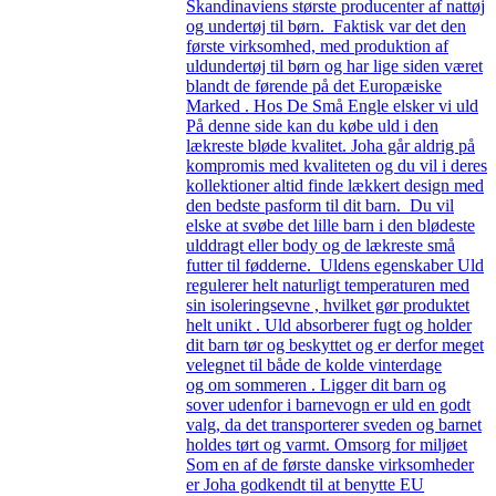
Skandinaviens største producenter af nattøj
og undertøj til børn. Faktisk var det den
første virksomhed, med produktion af
uldundertøj til børn og har lige siden været
blandt de førende på det Europæiske
Marked . Hos De Små Engle elsker vi uld
På denne side kan du købe uld i den
lækreste bløde kvalitet. Joha går aldrig på
kompromis med kvaliteten og du vil i deres
kollektioner altid finde lækkert design med
den bedste pasform til dit barn. Du vil
elske at svøbe det lille barn i den blødeste
ulddragt eller body og de lækreste små
futter til fødderne. Uldens egenskaber Uld
regulerer helt naturligt temperaturen med
sin isoleringsevne , hvilket gør produktet
helt unikt . Uld absorberer fugt og holder
dit barn tør og beskyttet og er derfor meget
velegnet til både de kolde vinterdage
og om sommeren . Ligger dit barn og
sover udenfor i barnevogn er uld en godt
valg, da det transporterer sveden og barnet
holdes tørt og varmt. Omsorg for miljøet
Som en af de første danske virksomheder
er Joha godkendt til at benytte EU