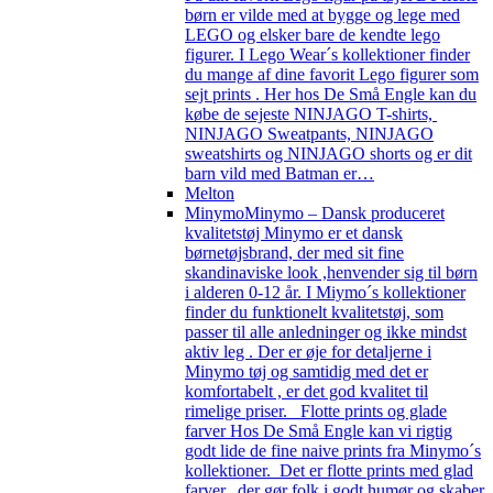
børn er vilde med at bygge og lege med
LEGO og elsker bare de kendte lego
figurer. I Lego Wear´s kollektioner finder
du mange af dine favorit Lego figurer som
sejt prints . Her hos De Små Engle kan du
købe de sejeste NINJAGO T-shirts,
NINJAGO Sweatpants, NINJAGO
sweatshirts og NINJAGO shorts og er dit
barn vild med Batman er…
Melton
Minymo
Minymo – Dansk produceret
kvalitetstøj Minymo er et dansk
børnetøjsbrand, der med sit fine
skandinaviske look ,henvender sig til børn
i alderen 0-12 år. I Miymo´s kollektioner
finder du funktionelt kvalitetstøj, som
passer til alle anledninger og ikke mindst
aktiv leg . Der er øje for detaljerne i
Minymo tøj og samtidig med det er
komfortabelt , er det god kvalitet til
rimelige priser. Flotte prints og glade
farver Hos De Små Engle kan vi rigtig
godt lide de fine naive prints fra Minymo´s
kollektioner. Det er flotte prints med glad
farver, der gør folk i godt humør og skaber