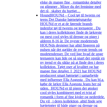
elske de mange fine , romantiske detaljer
og glimmer . Mixer du det feminine med
det rå , skaber du hurtigt…
Hound
HOUNd – Cool tøj til tweens og
teens Det Danske børnetøjsmærke
HOUNd er et at de førende brands
indenfor tøj til tweens og teenagere . Du
kan i deres kollektioner finde de lækreste
og mest cool styles til drenge og piger i
alderen 8-16 år. De nyeste modetrends
HOUNds designer har altid fingeren på
pulsen når det gælder de nyeste trends og
modetendenser. De ved lige hvad de unge
teenagere kan lide og så snart der opstår en
ny trend er du sikke på at finde den i deres
kolIektion. Tøjet oser af kvalitet og har
mange fine detaljer. I 2021 har HOUNd
produceret smart børnetøj i samarbejde
med influenser Ella Augusta . Du kan bl.a.
købe de lækre Ella Augusta Jeans her på
siden. HOUNd er til pigen der ønsker
cool styles kombineret med et tvist af
romantik i form af fine kjoler og nederdele.
Du vil , i deres kollektion, altid finde seje
hættetrøjer til både piger og drenge og