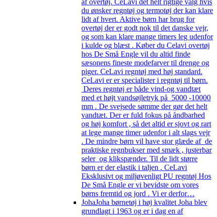
af overtøj. CeLavi det helt rigtige valg hvis
du ønsker regntøj og termotøj der kan klare
lidt af hvert. Aktive børn har brug for
overtøj der er godt nok til det danske vejr,
og som kan klare mange timers leg udenfor
i kulde og blæst . Køber du Celavi overtøj
hos De Små Engle vil du altid finde
sæsonens fineste modefarver til drenge og
piger. CeLavi regntøj med høj standard.
CeLavi er er specialister i regntøj til børn.
Deres regntøj er både vind-og vandtæt
med et højt vandsøjletryk på 5000 -10000
mm . De svejsede sømme der gør det helt
vandtæt. Der er fuld fokus på åndbarhed
og høj komfort , så det altid er sjovt og rart
at lege mange timer udenfor i alt slags vejr
. De mindre børn vil have stor glæde af de
praktiske regnbukser med smæk , justerbar
seler og klikspænder. Til de lidt større
børn er der elastik i taljen . CeLavi
Eksklusivt og miljøvenligt PU regntøj Hos
De Små Engle er vi bevidste om vores
børns fremtid og jord . Vi er derfor…
Joha
Joha børnetøj i høj kvalitet Joha blev
grundlagt i 1963 og er i dag en af