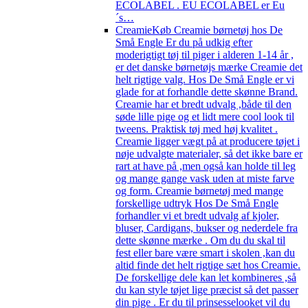
ECOLABEL . EU ECOLABEL er Eu
´s…
Creamie
Køb Creamie børnetøj hos De
Små Engle Er du på udkig efter
moderigtigt tøj til piger i alderen 1-14 år ,
er det danske børnetøjs mærke Creamie det
helt rigtige valg. Hos De Små Engle er vi
glade for at forhandle dette skønne Brand.
Creamie har et bredt udvalg ,både til den
søde lille pige og et lidt mere cool look til
tweens. Praktisk tøj med høj kvalitet .
Creamie ligger vægt på at producere tøjet i
nøje udvalgte materialer, så det ikke bare er
rart at have på ,men også kan holde til leg
og mange gange vask uden at miste farve
og form. Creamie børnetøj med mange
forskellige udtryk Hos De Små Engle
forhandler vi et bredt udvalg af kjoler,
bluser, Cardigans, bukser og nederdele fra
dette skønne mærke . Om du du skal til
fest eller bare være smart i skolen ,kan du
altid finde det helt rigtige sæt hos Creamie.
De forskellige dele kan let kombineres ,så
du kan style tøjet lige præcist så det passer
din pige . Er du til prinsesselooket vil du