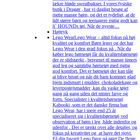
lækre bløde sweatbukser. I vores fysiske
butik i Dragør , har vi dagligt besøg af
rigtig mange børn, og det er tydeligt, at de
lidt større børn og teenagere rigtig godt kan
li´ HOUNDs tøj. Når de nyeste…
Højtryk
Lego Wear
Lego Wear – altid fokus på høj
kvalitet og komfort Børn leger og det har
Lego Wear i den grad fokus på . Når du
køber lego børnetøj får du kvalitetsbørnetøj
der er slidstærkt , beregnet til mange timers
god leg og samtidig børnetøj med rigtig
god komfort. Det er børnetøj der kan tåle
at blive brugt og når dit barn kommer glad
hjem indsmurt i mudder, chokoladekage og
leverpostejsmadder ,kan du vaske tøjet
gang på gang uden det mister farve og
form. Specialister i kvalitetsbørnetøj
Kabooki ,som er det danske firma bag
Lego Wear, har i mere end 25 år
specialiseret sig i kvalitetsbørnetøj ved
observation af børn i leg ,både indenfor og
udenfor . Der er tænkt over alle detaljer, og
fokus på kreativitet og at have det sjovt.
Få din favorit Lego figur på tøjet De fleste