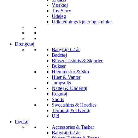
Værktøj
Toy Story
Udeleg
Udklædnings kjoler og sminke
Drengetøj
Babytøj 0-2 år
Badetøj
Bluser, T-shirts & Skjorter
Bukser
Hjemmesko & Sko
Huer & Vanter
Jumpsuits
Nattøj & Undertøj
Regntøj
Shorts
Sweatshirts & Hoodies
Termotøj & Overtøj
Uld
Pigetøj
Accessories & Tasker
Babytøj 0-2 år