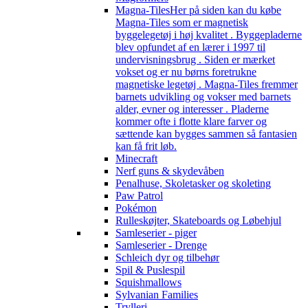
Magna-Tiles
Her på siden kan du købe
Magna-Tiles som er magnetisk
byggelegetøj i høj kvalitet . Byggepladerne
blev opfundet af en lærer i 1997 til
undervisningsbrug . Siden er mærket
vokset og er nu børns foretrukne
magnetiske legetøj . Magna-Tiles fremmer
barnets udvikling og vokser med barnets
alder, evner og interesser . Pladerne
kommer ofte i flotte klare farver og
sættende kan bygges sammen så fantasien
kan få frit løb.
Minecraft
Nerf guns & skydevåben
Penalhuse, Skoletasker og skoleting
Paw Patrol
Pokémon
Rulleskøjter, Skateboards og Løbehjul
Samleserier - piger
Samleserier - Drenge
Schleich dyr og tilbehør
Spil & Puslespil
Squishmallows
Sylvanian Families
Trylleri