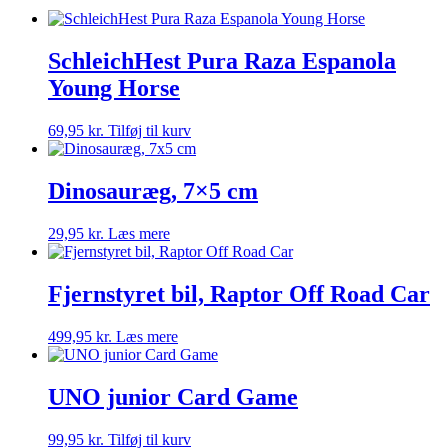
SchleichHest Pura Raza Espanola
Young Horse
69,95
kr.
Tilføj til kurv
Dinosauræg, 7×5 cm
29,95
kr.
Læs mere
Fjernstyret bil, Raptor Off Road Car
499,95
kr.
Læs mere
UNO junior Card Game
99,95
kr.
Tilføj til kurv