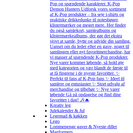
Pop og spændende karakterer. K-Pop
Demon Hunters Udforsk vores sortiment
af K-Pop produkter – fra seje t-shirts og
praktiske drikkedunke til notesbøger,
klistermærker og meget mere. Her finder
du også samlekort, samlealbums og
klistermærkealbums, der gør det ekstra
sjovt at samle, bytte og udvide din samling.
Uanset om du leder efter en gave, noget til
samlingen eller nyt favoritmerchandise, har
vi masser af spændende K-Pop produkter.
Nye varer kommer løbende, så hold øje
med kategorien og vær blandt de første til
at få fingrene i de nyeste favoritter. ✨
Perfekt til fans af K-Pop fans ✨ Ideel til
samlere og entusiaster ✨ Stort udvalg af
merchandise og tilbehør ✨ Nye varer
løbende Gå på opdagelse og find dine
favoritter i dag! 🎶🔥
Kreativ leg
Julekalender & Jul
Legemad & køkken
Lego
Lommepenge gaver & Nyeste diller
Magformers