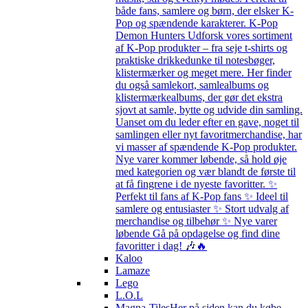
både fans, samlere og børn, der elsker K-
Pop og spændende karakterer. K-Pop
Demon Hunters Udforsk vores sortiment
af K-Pop produkter – fra seje t-shirts og
praktiske drikkedunke til notesbøger,
klistermærker og meget mere. Her finder
du også samlekort, samlealbums og
klistermærkealbums, der gør det ekstra
sjovt at samle, bytte og udvide din samling.
Uanset om du leder efter en gave, noget til
samlingen eller nyt favoritmerchandise, har
vi masser af spændende K-Pop produkter.
Nye varer kommer løbende, så hold øje
med kategorien og vær blandt de første til
at få fingrene i de nyeste favoritter. ✨
Perfekt til fans af K-Pop fans ✨ Ideel til
samlere og entusiaster ✨ Stort udvalg af
merchandise og tilbehør ✨ Nye varer
løbende Gå på opdagelse og find dine
favoritter i dag! 🎶🔥
Kaloo
Lamaze
Lego
L.O.L
Magna-Tiles
Her på siden kan du købe