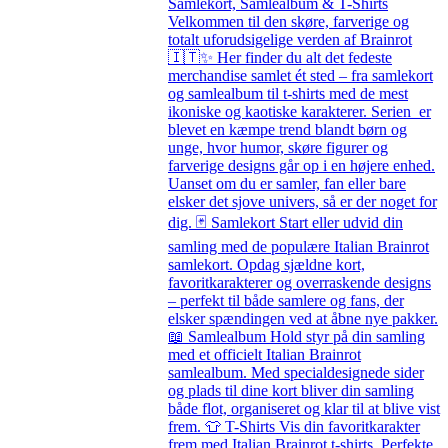
Samlekort, Samlealbum & T-Shirts
Velkommen til den skøre, farverige og
totalt uforudsigelige verden af Brainrot
🇮🇹✨ Her finder du alt det fedeste
merchandise samlet ét sted – fra samlekort
og samlealbum til t-shirts med de mest
ikoniske og kaotiske karakterer. Serien er
blevet en kæmpe trend blandt børn og
unge, hvor humor, skøre figurer og
farverige designs går op i en højere enhed.
Uanset om du er samler, fan eller bare
elsker det sjove univers, så er der noget for
dig. 🃏 Samlekort Start eller udvid din
samling med de populære Italian Brainrot
samlekort. Opdag sjældne kort,
favoritkarakterer og overraskende designs
– perfekt til både samlere og fans, der
elsker spændingen ved at åbne nye pakker.
📖 Samlealbum Hold styr på din samling
med et officielt Italian Brainrot
samlealbum. Med specialdesignede sider
og plads til dine kort bliver din samling
både flot, organiseret og klar til at blive vist
frem. 👕 T-Shirts Vis din favoritkarakter
frem med Italian Brainrot t-shirts. Perfekte