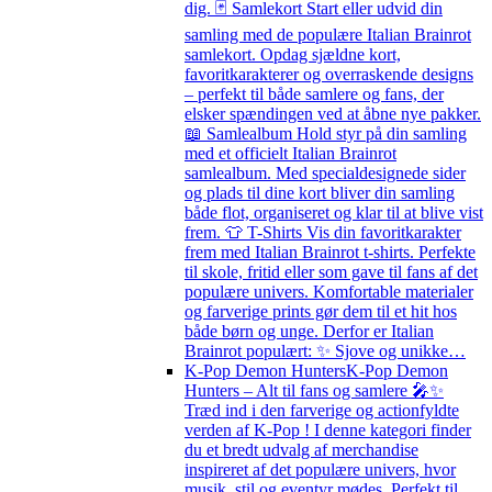
dig. 🃏 Samlekort Start eller udvid din
samling med de populære Italian Brainrot
samlekort. Opdag sjældne kort,
favoritkarakterer og overraskende designs
– perfekt til både samlere og fans, der
elsker spændingen ved at åbne nye pakker.
📖 Samlealbum Hold styr på din samling
med et officielt Italian Brainrot
samlealbum. Med specialdesignede sider
og plads til dine kort bliver din samling
både flot, organiseret og klar til at blive vist
frem. 👕 T-Shirts Vis din favoritkarakter
frem med Italian Brainrot t-shirts. Perfekte
til skole, fritid eller som gave til fans af det
populære univers. Komfortable materialer
og farverige prints gør dem til et hit hos
både børn og unge. Derfor er Italian
Brainrot populært: ✨ Sjove og unikke…
K-Pop Demon Hunters
K-Pop Demon
Hunters – Alt til fans og samlere 🎤✨
Træd ind i den farverige og actionfyldte
verden af K-Pop ! I denne kategori finder
du et bredt udvalg af merchandise
inspireret af det populære univers, hvor
musik, stil og eventyr mødes. Perfekt til