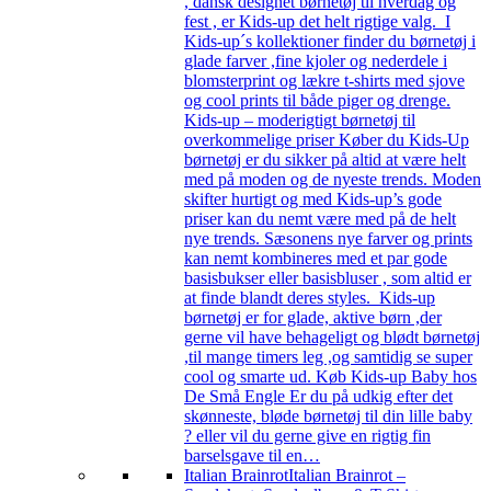
, dansk designet børnetøj til hverdag og
fest , er Kids-up det helt rigtige valg. I
Kids-up´s kollektioner finder du børnetøj i
glade farver ,fine kjoler og nederdele i
blomsterprint og lækre t-shirts med sjove
og cool prints til både piger og drenge.
Kids-up – moderigtigt børnetøj til
overkommelige priser Køber du Kids-Up
børnetøj er du sikker på altid at være helt
med på moden og de nyeste trends. Moden
skifter hurtigt og med Kids-up’s gode
priser kan du nemt være med på de helt
nye trends. Sæsonens nye farver og prints
kan nemt kombineres med et par gode
basisbukser eller basisbluser , som altid er
at finde blandt deres styles. Kids-up
børnetøj er for glade, aktive børn ,der
gerne vil have behageligt og blødt børnetøj
,til mange timers leg ,og samtidig se super
cool og smarte ud. Køb Kids-up Baby hos
De Små Engle Er du på udkig efter det
skønneste, bløde børnetøj til din lille baby
? eller vil du gerne give en rigtig fin
barselsgave til en…
Italian Brainrot
Italian Brainrot –