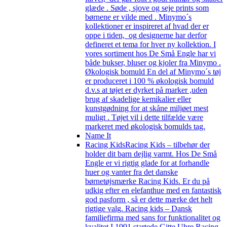
glæde . Søde , sjove og seje prints som
børnene er vilde med . Minymo´s
kollektioner er inspireret af hvad der er
oppe i tiden, og designerne har derfor
defineret et tema for hver ny kollektion. I
vores sortiment hos De Små Engle har vi
både bukser, bluser og kjoler fra Minymo .
Økologisk bomuld En del af Minymo´s tøj
er produceret i 100 % økologisk bomuld
d.v.s at tøjet er dyrket på marker ,uden
brug af skadelige kemikalier eller
kunstgødning for at skåne miljøet mest
muligt . Tøjet vil i dette tilfælde være
markeret med økologisk bomulds tag.
Name It
Racing Kids
Racing Kids – tilbehør der
holder dit barn dejlig varmt. Hos De Små
Engle er vi rigtig glade for at forhandle
huer og vanter fra det danske
børnetøjsmærke Racing Kids. Er du på
udkig efter en elefanthue med en fantastisk
god pasform , så er dette mærke det helt
rigtige valg. Racing kids – Dansk
familiefirma med sans for funktionalitet og
kvalitet I 1991 startede Gitte Uhre Racing