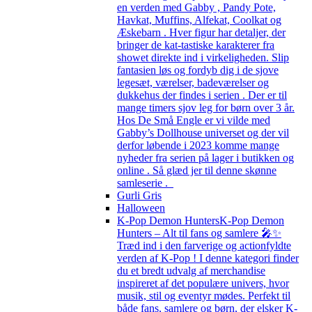
en verden med Gabby , Pandy Pote,
Havkat, Muffins, Alfekat, Coolkat og
Æskebarn . Hver figur har detaljer, der
bringer de kat-tastiske karakterer fra
showet direkte ind i virkeligheden. Slip
fantasien løs og fordyb dig i de sjove
legesæt, værelser, badeværelser og
dukkehus der findes i serien . Der er til
mange timers sjov leg for børn over 3 år.
Hos De Små Engle er vi vilde med
Gabby’s Dollhouse universet og der vil
derfor løbende i 2023 komme mange
nyheder fra serien på lager i butikken og
online . Så glæd jer til denne skønne
samleserie .
Gurli Gris
Halloween
K-Pop Demon Hunters
K-Pop Demon
Hunters – Alt til fans og samlere 🎤✨
Træd ind i den farverige og actionfyldte
verden af K-Pop ! I denne kategori finder
du et bredt udvalg af merchandise
inspireret af det populære univers, hvor
musik, stil og eventyr mødes. Perfekt til
både fans, samlere og børn, der elsker K-