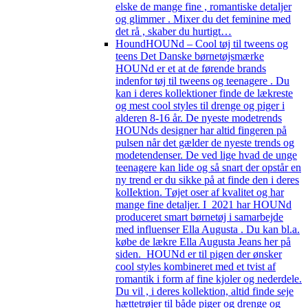
elske de mange fine , romantiske detaljer
og glimmer . Mixer du det feminine med
det rå , skaber du hurtigt…
Hound
HOUNd – Cool tøj til tweens og
teens Det Danske børnetøjsmærke
HOUNd er et at de førende brands
indenfor tøj til tweens og teenagere . Du
kan i deres kollektioner finde de lækreste
og mest cool styles til drenge og piger i
alderen 8-16 år. De nyeste modetrends
HOUNds designer har altid fingeren på
pulsen når det gælder de nyeste trends og
modetendenser. De ved lige hvad de unge
teenagere kan lide og så snart der opstår en
ny trend er du sikke på at finde den i deres
kolIektion. Tøjet oser af kvalitet og har
mange fine detaljer. I 2021 har HOUNd
produceret smart børnetøj i samarbejde
med influenser Ella Augusta . Du kan bl.a.
købe de lækre Ella Augusta Jeans her på
siden. HOUNd er til pigen der ønsker
cool styles kombineret med et tvist af
romantik i form af fine kjoler og nederdele.
Du vil , i deres kollektion, altid finde seje
hættetrøjer til både piger og drenge og