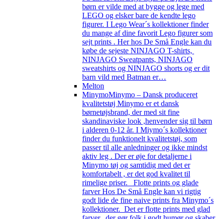
børn er vilde med at bygge og lege med
LEGO og elsker bare de kendte lego
figurer. I Lego Wear´s kollektioner finder
du mange af dine favorit Lego figurer som
sejt prints . Her hos De Små Engle kan du
købe de sejeste NINJAGO T-shirts,
NINJAGO Sweatpants, NINJAGO
sweatshirts og NINJAGO shorts og er dit
barn vild med Batman er…
Melton
Minymo
Minymo – Dansk produceret
kvalitetstøj Minymo er et dansk
børnetøjsbrand, der med sit fine
skandinaviske look ,henvender sig til børn
i alderen 0-12 år. I Miymo´s kollektioner
finder du funktionelt kvalitetstøj, som
passer til alle anledninger og ikke mindst
aktiv leg . Der er øje for detaljerne i
Minymo tøj og samtidig med det er
komfortabelt , er det god kvalitet til
rimelige priser. Flotte prints og glade
farver Hos De Små Engle kan vi rigtig
godt lide de fine naive prints fra Minymo´s
kollektioner. Det er flotte prints med glad
farver, der gør folk i godt humør og skaber