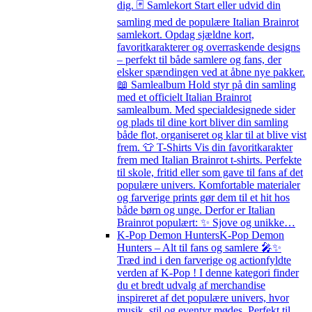
dig. 🃏 Samlekort Start eller udvid din
samling med de populære Italian Brainrot
samlekort. Opdag sjældne kort,
favoritkarakterer og overraskende designs
– perfekt til både samlere og fans, der
elsker spændingen ved at åbne nye pakker.
📖 Samlealbum Hold styr på din samling
med et officielt Italian Brainrot
samlealbum. Med specialdesignede sider
og plads til dine kort bliver din samling
både flot, organiseret og klar til at blive vist
frem. 👕 T-Shirts Vis din favoritkarakter
frem med Italian Brainrot t-shirts. Perfekte
til skole, fritid eller som gave til fans af det
populære univers. Komfortable materialer
og farverige prints gør dem til et hit hos
både børn og unge. Derfor er Italian
Brainrot populært: ✨ Sjove og unikke…
K-Pop Demon Hunters
K-Pop Demon
Hunters – Alt til fans og samlere 🎤✨
Træd ind i den farverige og actionfyldte
verden af K-Pop ! I denne kategori finder
du et bredt udvalg af merchandise
inspireret af det populære univers, hvor
musik, stil og eventyr mødes. Perfekt til