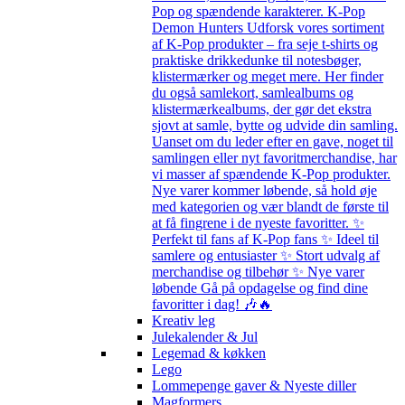
Pop og spændende karakterer. K-Pop
Demon Hunters Udforsk vores sortiment
af K-Pop produkter – fra seje t-shirts og
praktiske drikkedunke til notesbøger,
klistermærker og meget mere. Her finder
du også samlekort, samlealbums og
klistermærkealbums, der gør det ekstra
sjovt at samle, bytte og udvide din samling.
Uanset om du leder efter en gave, noget til
samlingen eller nyt favoritmerchandise, har
vi masser af spændende K-Pop produkter.
Nye varer kommer løbende, så hold øje
med kategorien og vær blandt de første til
at få fingrene i de nyeste favoritter. ✨
Perfekt til fans af K-Pop fans ✨ Ideel til
samlere og entusiaster ✨ Stort udvalg af
merchandise og tilbehør ✨ Nye varer
løbende Gå på opdagelse og find dine
favoritter i dag! 🎶🔥
Kreativ leg
Julekalender & Jul
Legemad & køkken
Lego
Lommepenge gaver & Nyeste diller
Magformers