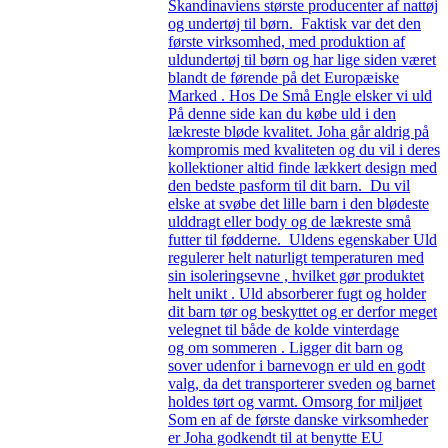
Skandinaviens største producenter af nattøj
og undertøj til børn. Faktisk var det den
første virksomhed, med produktion af
uldundertøj til børn og har lige siden været
blandt de førende på det Europæiske
Marked . Hos De Små Engle elsker vi uld
På denne side kan du købe uld i den
lækreste bløde kvalitet. Joha går aldrig på
kompromis med kvaliteten og du vil i deres
kollektioner altid finde lækkert design med
den bedste pasform til dit barn. Du vil
elske at svøbe det lille barn i den blødeste
ulddragt eller body og de lækreste små
futter til fødderne. Uldens egenskaber Uld
regulerer helt naturligt temperaturen med
sin isoleringsevne , hvilket gør produktet
helt unikt . Uld absorberer fugt og holder
dit barn tør og beskyttet og er derfor meget
velegnet til både de kolde vinterdage
og om sommeren . Ligger dit barn og
sover udenfor i barnevogn er uld en godt
valg, da det transporterer sveden og barnet
holdes tørt og varmt. Omsorg for miljøet
Som en af de første danske virksomheder
er Joha godkendt til at benytte EU