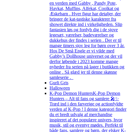
en verden med Gabby , Pandy Pote,
Havkat, Muffins, Alfekat, Coolkat og
Æskebarn . Hver figur har detaljer, der
bringer de kat-tastiske karakterer fra
showet direkte ind i virkeligheden. Slip
fantasien løs og fordyb dig i de sjove
legesæt, værelser, badeværelser og
dukkehus der findes i serien . Der er til
mange timers sjov leg for børn over 3 år.
Hos De Små Engle er vi vilde med
Gabby’s Dollhouse universet og der vil
derfor løbende i 2023 komme mange
nyheder fra serien på lager i butikken og
online . Så glæd jer til denne skønne
samleserie .
Gurli Gris
Halloween
K-Pop Demon Hunters
K-Pop Demon
Hunters – Alt til fans og samlere 🎤✨
Træd ind i den farverige og actionfyldte
verden af K-Pop ! I denne kategori finder
du et bredt udvalg af merchandise
inspireret af det populære univers, hvor
musik, stil og eventyr mødes. Perfekt til
både fans, samlere og børn, der elsker K-