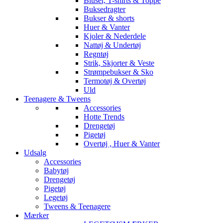
Bluser, T-shirts & Toppe
Buksedragter
Bukser & shorts
Huer & Vanter
Kjoler & Nederdele
Nattøj & Undertøj
Regntøj
Strik, Skjorter & Veste
Strømpebukser & Sko
Termotøj & Overtøj
Uld
Teenagere & Tweens
Accessories
Hotte Trends
Drengetøj
Pigetøj
Overtøj , Huer & Vanter
Udsalg
Accessories
Babytøj
Drengetøj
Pigetøj
Legetøj
Tweens & Teenagere
Mærker