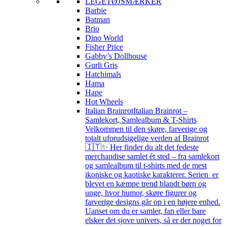
LEGETØJSMÆRKER
Barbie
Batman
Brio
Dino World
Fisher Price
Gabby’s Dollhouse
Gurli Gris
Hatchimals
Hama
Hape
Hot Wheels
Italian Brainrot
Italian Brainrot –
Samlekort, Samlealbum & T-Shirts
Velkommen til den skøre, farverige og
totalt uforudsigelige verden af Brainrot
🇮🇹✨ Her finder du alt det fedeste
merchandise samlet ét sted – fra samlekort
og samlealbum til t-shirts med de mest
ikoniske og kaotiske karakterer. Serien er
blevet en kæmpe trend blandt børn og
unge, hvor humor, skøre figurer og
farverige designs går op i en højere enhed.
Uanset om du er samler, fan eller bare
elsker det sjove univers, så er der noget for