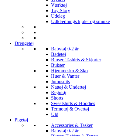
Værktøj
Toy Story
Udeleg
Udklædnings kjoler og sminke
Drengetøj
Babytøj 0-2 år
Badetøj
Bluser, T-shirts & Skjorter
Bukser
Hjemmesko & Sko
Huer & Vanter
Jumpsuits
Nattøj & Undertøj
Regntøj
Shorts
Sweatshirts & Hoodies
Termotøj & Overtøj
Uld
Pigetøj
Accessories & Tasker
Babytøj 0-2 år