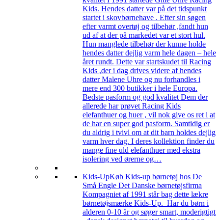
Kids. Hendes datter var på det tidspunkt
startet i skovbørnehave . Efter sin søgen
efter varmt overtøj og tilbehør ,fandt hun
ud af at der på markedet var et stort hul.
Hun manglede tilbehør der kunne holde
hendes datter dejlig varm hele dagen – hele
året rundt. Dette var startskudet til Racing
Kids ,der i dag drives videre af hendes
datter Malene Uhre og nu forhandles i
mere end 300 butikker i hele Europa.
Bedste pasform og god kvalitet Dem der
allerede har prøvet Racing Kids
elefanthuer og huer , vil nok give os ret i at
de har en super god pasform. Samtidig er
du aldrig i tvivl om at dit barn holdes dejlig
varm hver dag. I deres kollektion finder du
mange fine uld elefanthuer med ekstra
isolering ved ørerne og…
Kids-Up
Køb Kids-up børnetøj hos De
Små Engle Det Danske børnetøjsfirma
Kompagniet af 1991 står bag dette lækre
børnetøjsmærke Kids-Up. Har du børn i
alderen 0-10 år og søger smart, moderigtigt