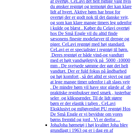
af overtøj. CeLavi det helt rigtige valg hvis
du ønsker regntøj og termotøj der kan klare
lidt af hvert. Aktive børn har brug for
overtøj der er godt nok til det danske vejr,
og som kan klare mange timers leg udenfor
i kulde og blæst . Køber du Celavi overtøj
hos De Små Engle vil du altid finde
sæsonens fineste modefarver til drenge og
piger. CeLavi regntøj med høj standard.
CeLavi er er specialister i regntøj til børn.
Deres regntøj er både vind-og vandtæt
med et højt vandsøjletryk på 5000 -10000
mm . De svejsede sømme der gør det helt
vandtæt. Der er fuld fokus på åndbarhed
og høj komfort , så det altid er sjovt og rart
at lege mange timer udenfor i alt slags vejr
. De mindre børn vil have stor glæde af de
praktiske regnbukser med smæk , justerbar
seler og klikspænder. Til de lidt større
børn er der elastik i taljen . CeLavi
Eksklusivt og miljøvenligt PU regntøj Hos
De Små Engle er vi bevidste om vores
børns fremtid og jord . Vi er derfor…
Joha
Joha børnetøj i høj kvalitet Joha blev
grundlagt i 1963 og er i dag en af