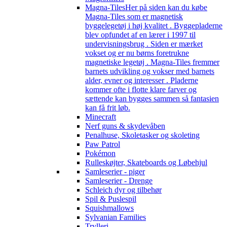
Magna-Tiles
Her på siden kan du købe
Magna-Tiles som er magnetisk
byggelegetøj i høj kvalitet . Byggepladerne
blev opfundet af en lærer i 1997 til
undervisningsbrug . Siden er mærket
vokset og er nu børns foretrukne
magnetiske legetøj . Magna-Tiles fremmer
barnets udvikling og vokser med barnets
alder, evner og interesser . Pladerne
kommer ofte i flotte klare farver og
sættende kan bygges sammen så fantasien
kan få frit løb.
Minecraft
Nerf guns & skydevåben
Penalhuse, Skoletasker og skoleting
Paw Patrol
Pokémon
Rulleskøjter, Skateboards og Løbehjul
Samleserier - piger
Samleserier - Drenge
Schleich dyr og tilbehør
Spil & Puslespil
Squishmallows
Sylvanian Families
Trylleri