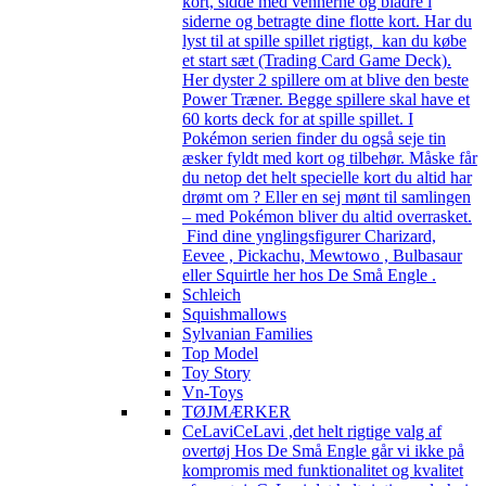
kort, sidde med vennerne og bladre i
siderne og betragte dine flotte kort. Har du
lyst til at spille spillet rigtigt, kan du købe
et start sæt (Trading Card Game Deck).
Her dyster 2 spillere om at blive den beste
Power Træner. Begge spillere skal have et
60 korts deck for at spille spillet. I
Pokémon serien finder du også seje tin
æsker fyldt med kort og tilbehør. Måske får
du netop det helt specielle kort du altid har
drømt om ? Eller en sej mønt til samlingen
– med Pokémon bliver du altid overrasket.
Find dine ynglingsfigurer Charizard,
Eevee , Pickachu, Mewtowo , Bulbasaur
eller Squirtle her hos De Små Engle .
Schleich
Squishmallows
Sylvanian Families
Top Model
Toy Story
Vn-Toys
TØJMÆRKER
CeLavi
CeLavi ,det helt rigtige valg af
overtøj Hos De Små Engle går vi ikke på
kompromis med funktionalitet og kvalitet