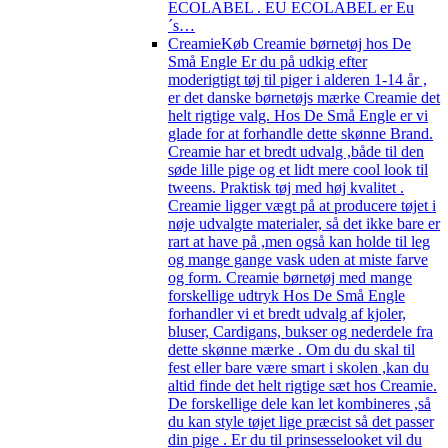
ECOLABEL . EU ECOLABEL er Eu
´s…
Creamie
Køb Creamie børnetøj hos De
Små Engle Er du på udkig efter
moderigtigt tøj til piger i alderen 1-14 år ,
er det danske børnetøjs mærke Creamie det
helt rigtige valg. Hos De Små Engle er vi
glade for at forhandle dette skønne Brand.
Creamie har et bredt udvalg ,både til den
søde lille pige og et lidt mere cool look til
tweens. Praktisk tøj med høj kvalitet .
Creamie ligger vægt på at producere tøjet i
nøje udvalgte materialer, så det ikke bare er
rart at have på ,men også kan holde til leg
og mange gange vask uden at miste farve
og form. Creamie børnetøj med mange
forskellige udtryk Hos De Små Engle
forhandler vi et bredt udvalg af kjoler,
bluser, Cardigans, bukser og nederdele fra
dette skønne mærke . Om du du skal til
fest eller bare være smart i skolen ,kan du
altid finde det helt rigtige sæt hos Creamie.
De forskellige dele kan let kombineres ,så
du kan style tøjet lige præcist så det passer
din pige . Er du til prinsesselooket vil du