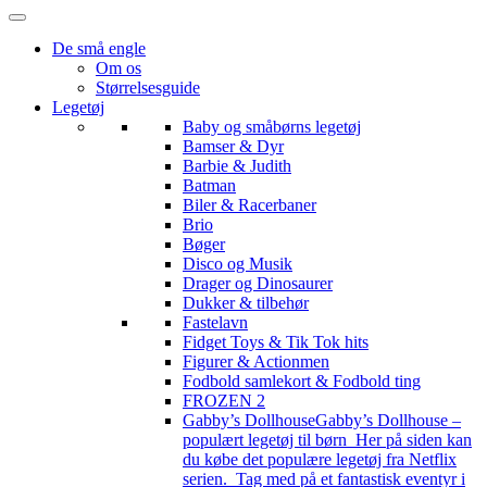
De små engle
Om os
Størrelsesguide
Legetøj
Baby og småbørns legetøj
Bamser & Dyr
Barbie & Judith
Batman
Biler & Racerbaner
Brio
Bøger
Disco og Musik
Drager og Dinosaurer
Dukker & tilbehør
Fastelavn
Fidget Toys & Tik Tok hits
Figurer & Actionmen
Fodbold samlekort & Fodbold ting
FROZEN 2
Gabby’s Dollhouse
Gabby’s Dollhouse –
populært legetøj til børn Her på siden kan
du købe det populære legetøj fra Netflix
serien. Tag med på et fantastisk eventyr i