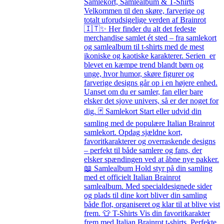
Samlekort, Samlealbum & T-Shirts
Velkommen til den skøre, farverige og
totalt uforudsigelige verden af Brainrot
🇮🇹✨ Her finder du alt det fedeste
merchandise samlet ét sted – fra samlekort
og samlealbum til t-shirts med de mest
ikoniske og kaotiske karakterer. Serien er
blevet en kæmpe trend blandt børn og
unge, hvor humor, skøre figurer og
farverige designs går op i en højere enhed.
Uanset om du er samler, fan eller bare
elsker det sjove univers, så er der noget for
dig. 🃏 Samlekort Start eller udvid din
samling med de populære Italian Brainrot
samlekort. Opdag sjældne kort,
favoritkarakterer og overraskende designs
– perfekt til både samlere og fans, der
elsker spændingen ved at åbne nye pakker.
📖 Samlealbum Hold styr på din samling
med et officielt Italian Brainrot
samlealbum. Med specialdesignede sider
og plads til dine kort bliver din samling
både flot, organiseret og klar til at blive vist
frem. 👕 T-Shirts Vis din favoritkarakter
frem med Italian Brainrot t-shirts. Perfekte