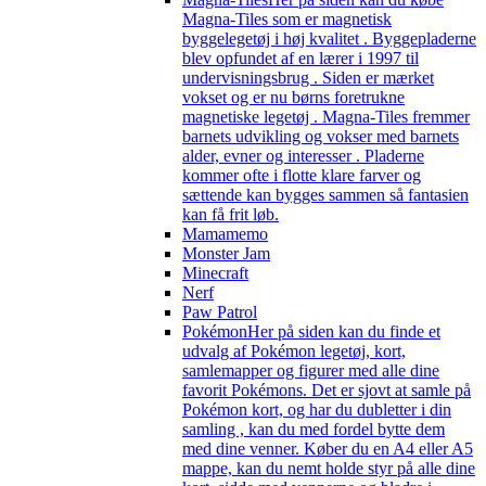
Magna-Tiles som er magnetisk
byggelegetøj i høj kvalitet . Byggepladerne
blev opfundet af en lærer i 1997 til
undervisningsbrug . Siden er mærket
vokset og er nu børns foretrukne
magnetiske legetøj . Magna-Tiles fremmer
barnets udvikling og vokser med barnets
alder, evner og interesser . Pladerne
kommer ofte i flotte klare farver og
sættende kan bygges sammen så fantasien
kan få frit løb.
Mamamemo
Monster Jam
Minecraft
Nerf
Paw Patrol
Pokémon
Her på siden kan du finde et
udvalg af Pokémon legetøj, kort,
samlemapper og figurer med alle dine
favorit Pokémons. Det er sjovt at samle på
Pokémon kort, og har du dubletter i din
samling , kan du med fordel bytte dem
med dine venner. Køber du en A4 eller A5
mappe, kan du nemt holde styr på alle dine