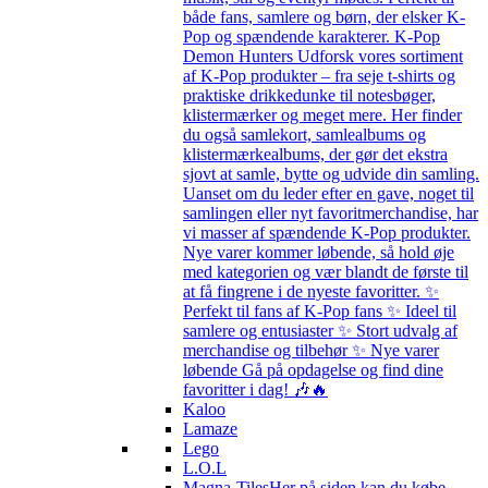
både fans, samlere og børn, der elsker K-
Pop og spændende karakterer. K-Pop
Demon Hunters Udforsk vores sortiment
af K-Pop produkter – fra seje t-shirts og
praktiske drikkedunke til notesbøger,
klistermærker og meget mere. Her finder
du også samlekort, samlealbums og
klistermærkealbums, der gør det ekstra
sjovt at samle, bytte og udvide din samling.
Uanset om du leder efter en gave, noget til
samlingen eller nyt favoritmerchandise, har
vi masser af spændende K-Pop produkter.
Nye varer kommer løbende, så hold øje
med kategorien og vær blandt de første til
at få fingrene i de nyeste favoritter. ✨
Perfekt til fans af K-Pop fans ✨ Ideel til
samlere og entusiaster ✨ Stort udvalg af
merchandise og tilbehør ✨ Nye varer
løbende Gå på opdagelse og find dine
favoritter i dag! 🎶🔥
Kaloo
Lamaze
Lego
L.O.L
Magna-Tiles
Her på siden kan du købe