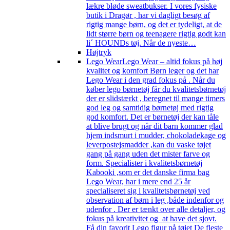
lækre bløde sweatbukser. I vores fysiske
butik i Dragør , har vi dagligt besøg af
rigtig mange børn, og det er tydeligt, at de
lidt større børn og teenagere rigtig godt kan
li´ HOUNDs tøj. Når de nyeste…
Højtryk
Lego Wear
Lego Wear – altid fokus på høj
kvalitet og komfort Børn leger og det har
Lego Wear i den grad fokus på . Når du
køber lego børnetøj får du kvalitetsbørnetøj
der er slidstærkt , beregnet til mange timers
god leg og samtidig børnetøj med rigtig
god komfort. Det er børnetøj der kan tåle
at blive brugt og når dit barn kommer glad
hjem indsmurt i mudder, chokoladekage og
leverpostejsmadder ,kan du vaske tøjet
gang på gang uden det mister farve og
form. Specialister i kvalitetsbørnetøj
Kabooki ,som er det danske firma bag
Lego Wear, har i mere end 25 år
specialiseret sig i kvalitetsbørnetøj ved
observation af børn i leg ,både indenfor og
udenfor . Der er tænkt over alle detaljer, og
fokus på kreativitet og at have det sjovt.
Få din favorit Lego figur på tøjet De fleste