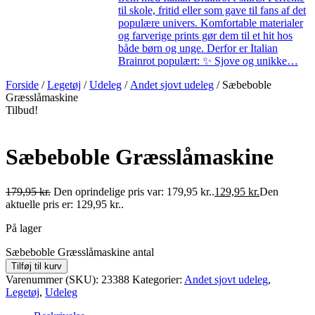
til skole, fritid eller som gave til fans af det
populære univers. Komfortable materialer
og farverige prints gør dem til et hit hos
både børn og unge. Derfor er Italian
Brainrot populært: ✨ Sjove og unikke…
Forside
/
Legetøj
/
Udeleg
/
Andet sjovt udeleg
/ Sæbeboble
Græsslåmaskine
Tilbud!
Sæbeboble Græsslåmaskine
179,95
kr.
Den oprindelige pris var: 179,95 kr..
129,95
kr.
Den
aktuelle pris er: 129,95 kr..
På lager
Sæbeboble Græsslåmaskine antal
Tilføj til kurv
Varenummer (SKU):
23388
Kategorier:
Andet sjovt udeleg
,
Legetøj
,
Udeleg