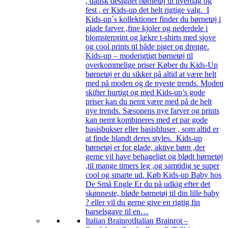
, dansk designet børnetøj til hverdag og
fest , er Kids-up det helt rigtige valg. I
Kids-up´s kollektioner finder du børnetøj i
glade farver ,fine kjoler og nederdele i
blomsterprint og lækre t-shirts med sjove
og cool prints til både piger og drenge.
Kids-up – moderigtigt børnetøj til
overkommelige priser Køber du Kids-Up
børnetøj er du sikker på altid at være helt
med på moden og de nyeste trends. Moden
skifter hurtigt og med Kids-up’s gode
priser kan du nemt være med på de helt
nye trends. Sæsonens nye farver og prints
kan nemt kombineres med et par gode
basisbukser eller basisbluser , som altid er
at finde blandt deres styles. Kids-up
børnetøj er for glade, aktive børn ,der
gerne vil have behageligt og blødt børnetøj
,til mange timers leg ,og samtidig se super
cool og smarte ud. Køb Kids-up Baby hos
De Små Engle Er du på udkig efter det
skønneste, bløde børnetøj til din lille baby
? eller vil du gerne give en rigtig fin
barselsgave til en…
Italian Brainrot
Italian Brainrot –