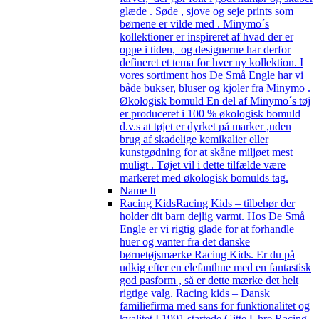
glæde . Søde , sjove og seje prints som
børnene er vilde med . Minymo´s
kollektioner er inspireret af hvad der er
oppe i tiden, og designerne har derfor
defineret et tema for hver ny kollektion. I
vores sortiment hos De Små Engle har vi
både bukser, bluser og kjoler fra Minymo .
Økologisk bomuld En del af Minymo´s tøj
er produceret i 100 % økologisk bomuld
d.v.s at tøjet er dyrket på marker ,uden
brug af skadelige kemikalier eller
kunstgødning for at skåne miljøet mest
muligt . Tøjet vil i dette tilfælde være
markeret med økologisk bomulds tag.
Name It
Racing Kids
Racing Kids – tilbehør der
holder dit barn dejlig varmt. Hos De Små
Engle er vi rigtig glade for at forhandle
huer og vanter fra det danske
børnetøjsmærke Racing Kids. Er du på
udkig efter en elefanthue med en fantastisk
god pasform , så er dette mærke det helt
rigtige valg. Racing kids – Dansk
familiefirma med sans for funktionalitet og
kvalitet I 1991 startede Gitte Uhre Racing