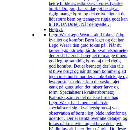
lækre bløde sweatbukser. I vores fysiske
butik i Dragør , har vi dagligt besøg af
rigtig mange børn, og det er tydeligt, at de
lidt større børn og teenagere rigtig godt kan
li´ HOUNDs tøj. Når de nyeste…
Højtryk
Lego Wear
Lego Wear – altid fokus på høj
kvalitet og komfort Børn leger og det har
Lego Wear i den grad fokus på . Når du
køber lego børnetøj får du kvalitetsbørnetøj
der er slidstærkt , beregnet til mange timers
god leg og samtidig børnetøj med rigtig
god komfort. Det er børnetøj der kan tåle
at blive brugt og når dit barn kommer glad
hjem indsmurt i mudder, chokoladekage og
leverpostejsmadder ,kan du vaske tøjet
gang på gang uden det mister farve og
form. Specialister i kvalitetsbørnetøj
Kabooki ,som er det danske firma bag
Lego Wear, har i mere end 25 år
specialiseret sig i kvalitetsbørnetøj ved
observation af børn i leg ,både indenfor og
udenfor . Der er tænkt over alle detaljer, og
fokus på kreativitet og at have det sjovt.
Få din favorit Lego figur på tøjet De fleste