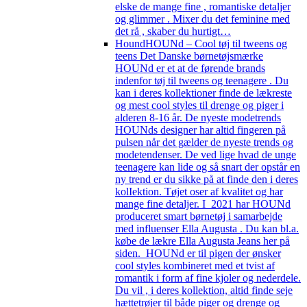
elske de mange fine , romantiske detaljer
og glimmer . Mixer du det feminine med
det rå , skaber du hurtigt…
Hound
HOUNd – Cool tøj til tweens og
teens Det Danske børnetøjsmærke
HOUNd er et at de førende brands
indenfor tøj til tweens og teenagere . Du
kan i deres kollektioner finde de lækreste
og mest cool styles til drenge og piger i
alderen 8-16 år. De nyeste modetrends
HOUNds designer har altid fingeren på
pulsen når det gælder de nyeste trends og
modetendenser. De ved lige hvad de unge
teenagere kan lide og så snart der opstår en
ny trend er du sikke på at finde den i deres
kolIektion. Tøjet oser af kvalitet og har
mange fine detaljer. I 2021 har HOUNd
produceret smart børnetøj i samarbejde
med influenser Ella Augusta . Du kan bl.a.
købe de lækre Ella Augusta Jeans her på
siden. HOUNd er til pigen der ønsker
cool styles kombineret med et tvist af
romantik i form af fine kjoler og nederdele.
Du vil , i deres kollektion, altid finde seje
hættetrøjer til både piger og drenge og