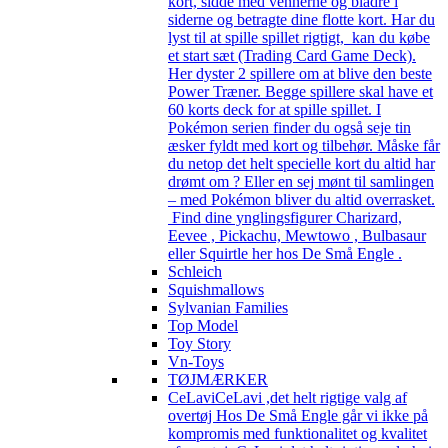
kort, sidde med vennerne og bladre i
siderne og betragte dine flotte kort. Har du
lyst til at spille spillet rigtigt, kan du købe
et start sæt (Trading Card Game Deck).
Her dyster 2 spillere om at blive den beste
Power Træner. Begge spillere skal have et
60 korts deck for at spille spillet. I
Pokémon serien finder du også seje tin
æsker fyldt med kort og tilbehør. Måske får
du netop det helt specielle kort du altid har
drømt om ? Eller en sej mønt til samlingen
– med Pokémon bliver du altid overrasket.
Find dine ynglingsfigurer Charizard,
Eevee , Pickachu, Mewtowo , Bulbasaur
eller Squirtle her hos De Små Engle .
Schleich
Squishmallows
Sylvanian Families
Top Model
Toy Story
Vn-Toys
TØJMÆRKER
CeLavi
CeLavi ,det helt rigtige valg af
overtøj Hos De Små Engle går vi ikke på
kompromis med funktionalitet og kvalitet