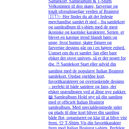
Samlekort, Samlealbum & T-Shirts
Velkommen til den skøre, farverige og
totalt uforudsigelige verden af Brainrot
🇮🇹✨ Her finder du alt det fedeste
merchandise samlet ét sted – fra samlekort
og samlealbum til t-shirts med de mest
ikoniske og kaotiske karakterer. Serien er
blevet en kæmpe trend blandt børn og
unge, hvor humor, skøre figurer og
farverige designs går op i en højere enhed.
Uanset om du er samler, fan eller bare
elsker det sjove univers, så er der noget for
dig. 🃏 Samlekort Start eller udvid din
samling med de populære Italian Brainrot
samlekort. Opdag sjældne kort,
favoritkarakterer og overraskende designs
– perfekt til både samlere og fans, der
elsker spændingen ved at åbne nye pakker.
📖 Samlealbum Hold styr på din samling
med et officielt Italian Brainrot
samlealbum. Med specialdesignede sider
og plads til dine kort bliver din samling
både flot, organiseret og klar til at blive vist
frem. 👕 T-Shirts Vis din favoritkarakter
frem med Italian Brainrot t-shirts. Perfekte