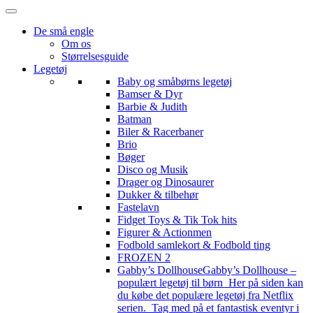
De små engle
Om os
Størrelsesguide
Legetøj
Baby og småbørns legetøj
Bamser & Dyr
Barbie & Judith
Batman
Biler & Racerbaner
Brio
Bøger
Disco og Musik
Drager og Dinosaurer
Dukker & tilbehør
Fastelavn
Fidget Toys & Tik Tok hits
Figurer & Actionmen
Fodbold samlekort & Fodbold ting
FROZEN 2
Gabby’s Dollhouse
Gabby’s Dollhouse –
populært legetøj til børn Her på siden kan
du købe det populære legetøj fra Netflix
serien. Tag med på et fantastisk eventyr i