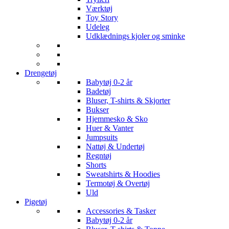
Værktøj
Toy Story
Udeleg
Udklædnings kjoler og sminke
Drengetøj
Babytøj 0-2 år
Badetøj
Bluser, T-shirts & Skjorter
Bukser
Hjemmesko & Sko
Huer & Vanter
Jumpsuits
Nattøj & Undertøj
Regntøj
Shorts
Sweatshirts & Hoodies
Termotøj & Overtøj
Uld
Pigetøj
Accessories & Tasker
Babytøj 0-2 år