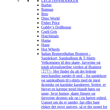
LEGETØJSMÆRKER
Barbie
Batman
Brio
Dino World
Fisher Price
Gabby’s Dollhouse
Gurli Gris
Hatchimals
Hama
Hape
Hot Wheels
Italian Brainrot
Italian Brainrot –
Samlekort, Samlealbum & T-Shirts
Velkommen til den skøre, farverige og
totalt uforudsigelige verden af Brainrot
🇮🇹✨ Her finder du alt det fedeste
merchandise samlet ét sted – fra samlekort
og samlealbum til t-shirts med de mest
ikoniske og kaotiske karakterer. Serien er
blevet en kæmpe trend blandt børn og
unge, hvor humor, skøre figurer og
farverige designs går op i en højere enhed.
Uanset om du er samler, fan eller bare
elsker det sjove univers, så er der noget for