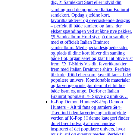
dig. 🃏 Samlekort Start eller udvid din
samling med de populære Italian Brainrot
samlekort. Opdag sjældne kort,
favoritkarakterer og overraskende designs
– perfekt til både samlere og fans, der
elsker spændingen ved at åbne nye pakker.
📖 Samlealbum Hold styr på din samling
med et officielt Italian Brainrot
samlealbum. Med specialdesignede sider
og plads til dine kort bliver din samling
både flot, organiseret og klar til at blive vist
frem. 👕 T-Shirts Vis din favoritkarakter
frem med Italian Brainrot t-shirts. Perfekte
til skole, fritid eller som gave til fans af det
populære univers. Komfortable materialer
og farverige prints gør dem til et hit hos
både børn og unge. Derfor er Italian
Brainrot populært: ✨ Sjove og unikke…
K-Pop Demon Hunters
K-Pop Demon
Hunters – Alt til fans og samlere 🎤✨
Træd ind i den farverige og actionfyldte
verden af K-Pop ! I denne kategori finder
du et bredt udvalg af merchandise
inspireret af det populære univers, hvor
musik, stil og eventyr mødes. Perfekt til