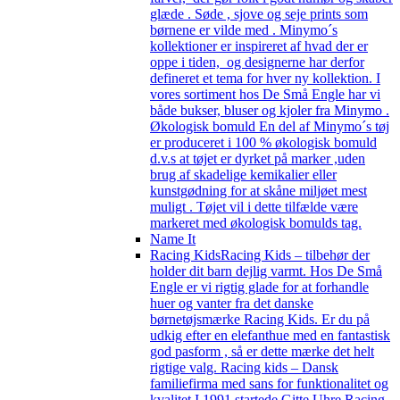
glæde . Søde , sjove og seje prints som
børnene er vilde med . Minymo´s
kollektioner er inspireret af hvad der er
oppe i tiden, og designerne har derfor
defineret et tema for hver ny kollektion. I
vores sortiment hos De Små Engle har vi
både bukser, bluser og kjoler fra Minymo .
Økologisk bomuld En del af Minymo´s tøj
er produceret i 100 % økologisk bomuld
d.v.s at tøjet er dyrket på marker ,uden
brug af skadelige kemikalier eller
kunstgødning for at skåne miljøet mest
muligt . Tøjet vil i dette tilfælde være
markeret med økologisk bomulds tag.
Name It
Racing Kids
Racing Kids – tilbehør der
holder dit barn dejlig varmt. Hos De Små
Engle er vi rigtig glade for at forhandle
huer og vanter fra det danske
børnetøjsmærke Racing Kids. Er du på
udkig efter en elefanthue med en fantastisk
god pasform , så er dette mærke det helt
rigtige valg. Racing kids – Dansk
familiefirma med sans for funktionalitet og
kvalitet I 1991 startede Gitte Uhre Racing