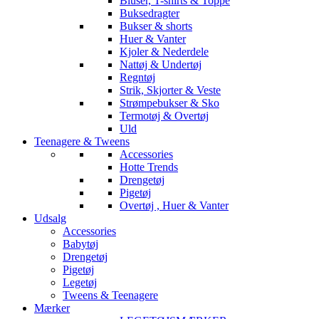
Bluser, T-shirts & Toppe
Buksedragter
Bukser & shorts
Huer & Vanter
Kjoler & Nederdele
Nattøj & Undertøj
Regntøj
Strik, Skjorter & Veste
Strømpebukser & Sko
Termotøj & Overtøj
Uld
Teenagere & Tweens
Accessories
Hotte Trends
Drengetøj
Pigetøj
Overtøj , Huer & Vanter
Udsalg
Accessories
Babytøj
Drengetøj
Pigetøj
Legetøj
Tweens & Teenagere
Mærker