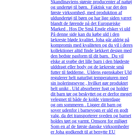
Skandinaviens største producenter af nattøj
og undertøj til børn. Faktisk var det den
første virksomhed, med produktion af
uldundertøj til børn og har lige siden været
blandt de førende på det Europæiske
Marked . Hos De Små Engle elsker vi uld
På denne side kan du købe uld i den
lækreste bløde kvalitet. Joha går aldrig på
kompromis med kvaliteten og du vil i deres
kollektioner altid finde lækkert design med
den bedste pasform til dit barn. Du vil
elske at svøbe det lille barn i den blødeste
ulddragt eller body og de lækreste små
futter til fødderne. Uldens egenskaber Uld
regulerer helt naturligt temperaturen med
sin isoleringsevne , hvilket gør produktet
helt unikt . Uld absorberer fugt og holder
dit barn tør og beskyttet og er derfor meget
velegnet til både de kolde vinterdage
og om sommeren . Ligger dit barn og
sover udenfor i barnevogn er uld en godt
valg, da det transporterer sveden og barnet
holdes tørt og varmt. Omsorg for miljøet
Som en af de første danske virksomheder
er Joha godkendt til at benytte EU