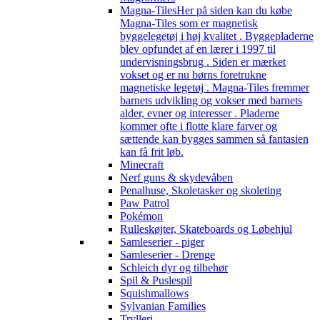
Magna-Tiles
Her på siden kan du købe
Magna-Tiles som er magnetisk
byggelegetøj i høj kvalitet . Byggepladerne
blev opfundet af en lærer i 1997 til
undervisningsbrug . Siden er mærket
vokset og er nu børns foretrukne
magnetiske legetøj . Magna-Tiles fremmer
barnets udvikling og vokser med barnets
alder, evner og interesser . Pladerne
kommer ofte i flotte klare farver og
sættende kan bygges sammen så fantasien
kan få frit løb.
Minecraft
Nerf guns & skydevåben
Penalhuse, Skoletasker og skoleting
Paw Patrol
Pokémon
Rulleskøjter, Skateboards og Løbehjul
Samleserier - piger
Samleserier - Drenge
Schleich dyr og tilbehør
Spil & Puslespil
Squishmallows
Sylvanian Families
Trylleri