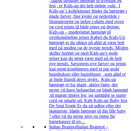
, dansk designet børnetøj til hverdag og
fest , er Kids-up det helt rigtige valg. I
Kids-up´s kollektioner finder du børnetøj i
glade farver ,fine kjoler og nederdele i
blomsterprint og lækre t-shirts med sjove
og cool prints til både piger og drenge.
Kids-up – moderigtigt børnetøj til
overkommelige priser Køber du Kids-Up
børnetøj er du sikker på altid at være helt
med på moden og de nyeste trends. Moden
skifter hurtigt og med Kids-up’s gode
priser kan du nemt være med på de helt
nye trends. Sæsonens nye farver og prints
kan nemt kombineres med et par gode
basisbukser eller basisbluser , som altid er
at finde blandt deres styles. Kids-up
børnetøj er for glade, aktive børn ,der
gerne vil have behageligt og blødt børnetøj
,til mange timers leg ,og samtidig se super
cool og smarte ud. Køb Kids-up Baby hos
De Små Engle Er du på udkig efter det
skønneste, bløde børnetøj til din lille baby
? eller vil du gerne give en rigtig fin
barselsgave til en…
Italian Brainrot
Italian Brainrot –