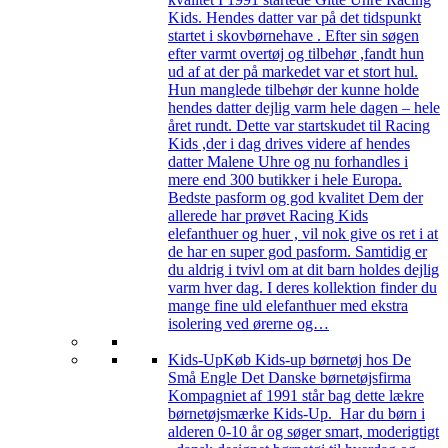
Kids. Hendes datter var på det tidspunkt
startet i skovbørnehave . Efter sin søgen
efter varmt overtøj og tilbehør ,fandt hun
ud af at der på markedet var et stort hul.
Hun manglede tilbehør der kunne holde
hendes datter dejlig varm hele dagen – hele
året rundt. Dette var startskudet til Racing
Kids ,der i dag drives videre af hendes
datter Malene Uhre og nu forhandles i
mere end 300 butikker i hele Europa.
Bedste pasform og god kvalitet Dem der
allerede har prøvet Racing Kids
elefanthuer og huer , vil nok give os ret i at
de har en super god pasform. Samtidig er
du aldrig i tvivl om at dit barn holdes dejlig
varm hver dag. I deres kollektion finder du
mange fine uld elefanthuer med ekstra
isolering ved ørerne og…
Kids-Up
Køb Kids-up børnetøj hos De
Små Engle Det Danske børnetøjsfirma
Kompagniet af 1991 står bag dette lækre
børnetøjsmærke Kids-Up. Har du børn i
alderen 0-10 år og søger smart, moderigtigt