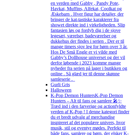
en verden med Gabby , Pandy Pote,
Havkat, Muffins, Alfekat, Coolkat og
Æskebarn . Hver figur har detaljer, der
bringer de kat-tastiske karakterer fra
showet direkte ind i virkeligheden. Slip
fantasien løs og fordyb dig i de sjove
legesæt, værelser, badeværelser og
dukkehus der findes i serien . Der er til
mange timers sjov leg for børn over 3 år.
Hos De Små Engle er vi vilde med
Gabby’s Dollhouse universet og der vil
derfor løbende i 2023 komme mange
nyheder fra serien på lager i butikken og
online . Så glæd jer til denne skønne
samleserie .
Gurli Gris
Halloween
K-Pop Demon Hunters
K-Pop Demon
Hunters – Alt til fans og samlere 🎤✨
Træd ind i den farverige og actionfyldte
verden af K-Pop ! I denne kategori finder
du et bredt udvalg af merchandise
inspireret af det populære univers, hvor
musik, stil og eventyr mødes. Perfekt til
både fans, samlere og børn, der elsker K-