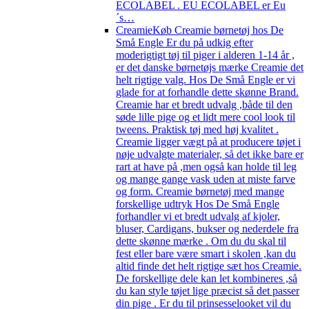
ECOLABEL . EU ECOLABEL er Eu
´s…
Creamie
Køb Creamie børnetøj hos De
Små Engle Er du på udkig efter
moderigtigt tøj til piger i alderen 1-14 år ,
er det danske børnetøjs mærke Creamie det
helt rigtige valg. Hos De Små Engle er vi
glade for at forhandle dette skønne Brand.
Creamie har et bredt udvalg ,både til den
søde lille pige og et lidt mere cool look til
tweens. Praktisk tøj med høj kvalitet .
Creamie ligger vægt på at producere tøjet i
nøje udvalgte materialer, så det ikke bare er
rart at have på ,men også kan holde til leg
og mange gange vask uden at miste farve
og form. Creamie børnetøj med mange
forskellige udtryk Hos De Små Engle
forhandler vi et bredt udvalg af kjoler,
bluser, Cardigans, bukser og nederdele fra
dette skønne mærke . Om du du skal til
fest eller bare være smart i skolen ,kan du
altid finde det helt rigtige sæt hos Creamie.
De forskellige dele kan let kombineres ,så
du kan style tøjet lige præcist så det passer
din pige . Er du til prinsesselooket vil du