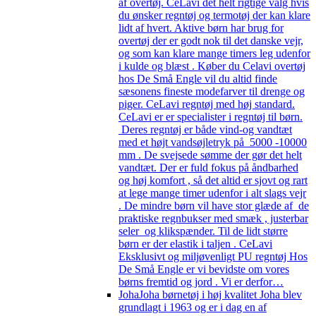
af overtøj. CeLavi det helt rigtige valg hvis
du ønsker regntøj og termotøj der kan klare
lidt af hvert. Aktive børn har brug for
overtøj der er godt nok til det danske vejr,
og som kan klare mange timers leg udenfor
i kulde og blæst . Køber du Celavi overtøj
hos De Små Engle vil du altid finde
sæsonens fineste modefarver til drenge og
piger. CeLavi regntøj med høj standard.
CeLavi er er specialister i regntøj til børn.
Deres regntøj er både vind-og vandtæt
med et højt vandsøjletryk på 5000 -10000
mm . De svejsede sømme der gør det helt
vandtæt. Der er fuld fokus på åndbarhed
og høj komfort , så det altid er sjovt og rart
at lege mange timer udenfor i alt slags vejr
. De mindre børn vil have stor glæde af de
praktiske regnbukser med smæk , justerbar
seler og klikspænder. Til de lidt større
børn er der elastik i taljen . CeLavi
Eksklusivt og miljøvenligt PU regntøj Hos
De Små Engle er vi bevidste om vores
børns fremtid og jord . Vi er derfor…
Joha
Joha børnetøj i høj kvalitet Joha blev
grundlagt i 1963 og er i dag en af