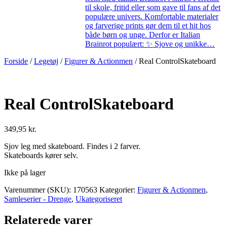
til skole, fritid eller som gave til fans af det
populære univers. Komfortable materialer
og farverige prints gør dem til et hit hos
både børn og unge. Derfor er Italian
Brainrot populært: ✨ Sjove og unikke…
Forside
/
Legetøj
/
Figurer & Actionmen
/ Real ControlSkateboard
Real ControlSkateboard
349,95
kr.
Sjov leg med skateboard. Findes i 2 farver.
Skateboards kører selv.
Ikke på lager
Varenummer (SKU):
170563
Kategorier:
Figurer & Actionmen
,
Samleserier - Drenge
,
Ukategoriseret
Relaterede varer