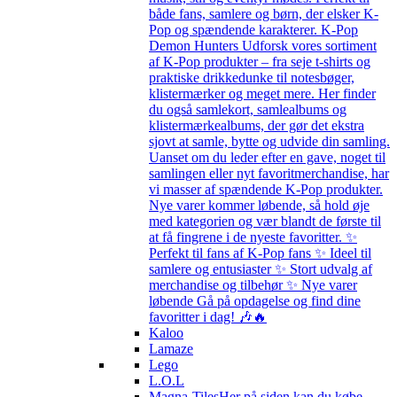
både fans, samlere og børn, der elsker K-
Pop og spændende karakterer. K-Pop
Demon Hunters Udforsk vores sortiment
af K-Pop produkter – fra seje t-shirts og
praktiske drikkedunke til notesbøger,
klistermærker og meget mere. Her finder
du også samlekort, samlealbums og
klistermærkealbums, der gør det ekstra
sjovt at samle, bytte og udvide din samling.
Uanset om du leder efter en gave, noget til
samlingen eller nyt favoritmerchandise, har
vi masser af spændende K-Pop produkter.
Nye varer kommer løbende, så hold øje
med kategorien og vær blandt de første til
at få fingrene i de nyeste favoritter. ✨
Perfekt til fans af K-Pop fans ✨ Ideel til
samlere og entusiaster ✨ Stort udvalg af
merchandise og tilbehør ✨ Nye varer
løbende Gå på opdagelse og find dine
favoritter i dag! 🎶🔥
Kaloo
Lamaze
Lego
L.O.L
Magna-Tiles
Her på siden kan du købe