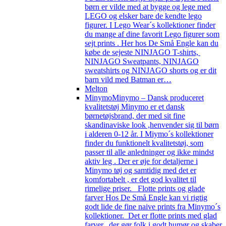
børn er vilde med at bygge og lege med
LEGO og elsker bare de kendte lego
figurer. I Lego Wear´s kollektioner finder
du mange af dine favorit Lego figurer som
sejt prints . Her hos De Små Engle kan du
købe de sejeste NINJAGO T-shirts,
NINJAGO Sweatpants, NINJAGO
sweatshirts og NINJAGO shorts og er dit
barn vild med Batman er…
Melton
Minymo
Minymo – Dansk produceret
kvalitetstøj Minymo er et dansk
børnetøjsbrand, der med sit fine
skandinaviske look ,henvender sig til børn
i alderen 0-12 år. I Miymo´s kollektioner
finder du funktionelt kvalitetstøj, som
passer til alle anledninger og ikke mindst
aktiv leg . Der er øje for detaljerne i
Minymo tøj og samtidig med det er
komfortabelt , er det god kvalitet til
rimelige priser. Flotte prints og glade
farver Hos De Små Engle kan vi rigtig
godt lide de fine naive prints fra Minymo´s
kollektioner. Det er flotte prints med glad
farver, der gør folk i godt humør og skaber