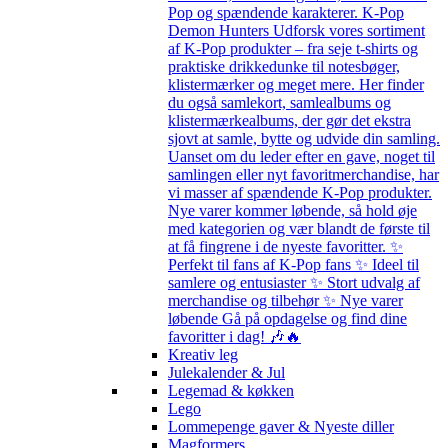
Pop og spændende karakterer. K-Pop
Demon Hunters Udforsk vores sortiment
af K-Pop produkter – fra seje t-shirts og
praktiske drikkedunke til notesbøger,
klistermærker og meget mere. Her finder
du også samlekort, samlealbums og
klistermærkealbums, der gør det ekstra
sjovt at samle, bytte og udvide din samling.
Uanset om du leder efter en gave, noget til
samlingen eller nyt favoritmerchandise, har
vi masser af spændende K-Pop produkter.
Nye varer kommer løbende, så hold øje
med kategorien og vær blandt de første til
at få fingrene i de nyeste favoritter. ✨
Perfekt til fans af K-Pop fans ✨ Ideel til
samlere og entusiaster ✨ Stort udvalg af
merchandise og tilbehør ✨ Nye varer
løbende Gå på opdagelse og find dine
favoritter i dag! 🎶🔥
Kreativ leg
Julekalender & Jul
Legemad & køkken
Lego
Lommepenge gaver & Nyeste diller
Magformers