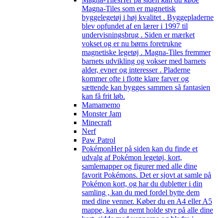
Magna-Tiles som er magnetisk
byggelegetøj i høj kvalitet . Byggepladerne
blev opfundet af en lærer i 1997 til
undervisningsbrug . Siden er mærket
vokset og er nu børns foretrukne
magnetiske legetøj . Magna-Tiles fremmer
barnets udvikling og vokser med barnets
alder, evner og interesser . Pladerne
kommer ofte i flotte klare farver og
sættende kan bygges sammen så fantasien
kan få frit løb.
Mamamemo
Monster Jam
Minecraft
Nerf
Paw Patrol
Pokémon
Her på siden kan du finde et
udvalg af Pokémon legetøj, kort,
samlemapper og figurer med alle dine
favorit Pokémons. Det er sjovt at samle på
Pokémon kort, og har du dubletter i din
samling , kan du med fordel bytte dem
med dine venner. Køber du en A4 eller A5
mappe, kan du nemt holde styr på alle dine