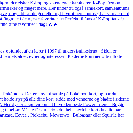
 og børn, der elsker K-Pop og spændende karakterer. K-Pop Demon
listermærker og meget mere. Her finder du også samlekort, samlealbums
ave, noget til samlingen eller nyt favoritmerchandise, har vi masser af
fingrene i de nyeste favoritter. ✨ Perfekt til fans af K-Pop fans ✨
ind dine favoritter i dag! 🎶🔥
v opfundet af en lærer i 1997 til undervisningsbrug . Siden er
arnets alder, evner og interesser . Pladerne kommer ofte i flotte
rit Pokémons. Det er sjovt at samle på Pokémon kort, og har du
holde styr på alle dine kort, sidde med vennerne og bladre i siderne
eck). Her dyster 2 spillere om at blive den beste Power Træner. Begge
og tilbehør. Måske får du netop det helt specielle kort du altid har
arizard, Eevee , Pickachu, Mewtowo , Bulbasaur eller Squirtle her