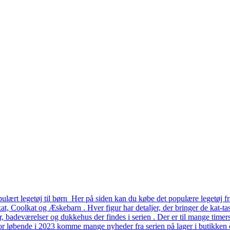
lært legetøj til børn Her på siden kan du købe det populære legetøj fr
, Coolkat og Æskebarn . Hver figur har detaljer, der bringer de kat-tast
er, badeværelser og dukkehus der findes i serien . Der er til mange time
or løbende i 2023 komme mange nyheder fra serien på lager i butikken o