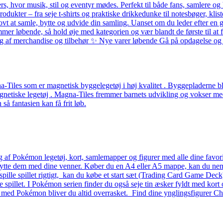
ers, hvor musik, stil og eventyr mødes. Perfekt til både fans, samlere
odukter – fra seje t-shirts og praktiske drikkedunke til notesbøger, k
ovt at samle, bytte og udvide din samling. Uanset om du leder efter en g
løbende, så hold øje med kategorien og vær blandt de første til at få 
alg af merchandise og tilbehør ✨ Nye varer løbende Gå på opdagelse og f
Tiles som er magnetisk byggelegetøj i høj kvalitet . Byggepladerne ble
etiske legetøj . Magna-Tiles fremmer barnets udvikling og vokser med b
å fantasien kan få frit løb.
g af Pokémon legetøj, kort, samlemapper og figurer med alle dine favo
 bytte dem med dine venner. Køber du en A4 eller A5 mappe, kan du nemt 
 at spille spillet rigtigt, kan du købe et start sæt (Trading Card Game D
lle spillet. I Pokémon serien finder du også seje tin æsker fyldt med kort 
– med Pokémon bliver du altid overrasket. Find dine ynglingsfigurer Ch