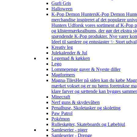
Gurli Gris
Halloween
K-Pop Demon Hunters
K-Pop Demon Hunters 
merchandise inspireret af det populære univ
Hunters Udforsk vores sortiment af K-Pop pr
og klistermærkealbums, der gør det ekstra sj
spændende K-Pop produkter. Nye varer kommer 
Ideel til samlere og entusiaster ✨ Stort udv
Kreativ leg
Julekalender & Jul
Legemad & køkken
Lego
Lommepenge gaver & Nyeste diller
Magformers
Magna-Tiles
Her på siden kan du købe Magna-
mærket vokset og er nu børns foretrukne magn
klare farver og sættende kan bygges sammen s
Minecraft
Nerf guns & skydevåben
Penalhuse, Skoletasker og skoleting
Paw Patrol
Pokémon
Rulleskøjter, Skateboards og Løbehjul
Samleserier - piger
Samleserier - Drenge