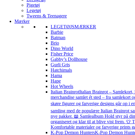
Pigetøj
Legetøj
Tweens & Teenagere
Mærker
LEGETØJSMÆRKER
Barbie
Batman
Brio
Dino World
Fisher Price
Gabby’s Dollhouse
Gurli Gris
Hatchimals
Hama
Hape
Hot Wheels
Italian Brainrot
Italian Brainrot – Samlekort,
merchandise samlet ét sted – fra samlekort o
skøre figurer og farverige designs går op i en
samling med de populære Italian Brainrot sa
nye pakker. 📖 Samlealbum Hold styr på din s
organiseret og klar til at blive vist frem. 👕 
Komfortable materialer og farverige prints g
K-Pop Demon Hunters
K-Pop Demon Hunters 