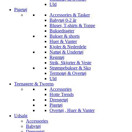
Uld
Pigetøj
Accessories & Tasker
Babytøj 0-2 år
Bluser, T-shirts & Toppe
Buksedragter
Bukser & shorts
Huer & Vanter
Kjoler & Nederdele
Nattøj & Undertøj
Regntøj
Strik, Skjorter & Veste
Strømpebukser & Sko
Termotøj & Overtøj
Uld
Teenagere & Tweens
Accessories
Hotte Trends
Drengetøj
Pigetøj
Overtøj , Huer & Vanter
Udsalg
Accessories
Babytøj
Drengetøj