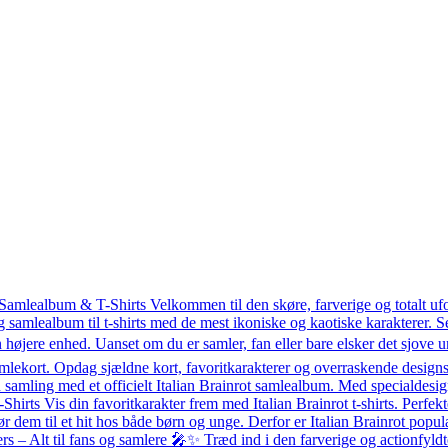
 Samlealbum & T-Shirts Velkommen til den skøre, farverige og totalt uf
g samlealbum til t-shirts med de mest ikoniske og kaotiske karakterer.
 højere enhed. Uanset om du er samler, fan eller bare elsker det sjove un
mlekort. Opdag sjældne kort, favoritkarakterer og overraskende designs 
amling med et officielt Italian Brainrot samlealbum. Med specialdesigned
T-Shirts Vis din favoritkarakter frem med Italian Brainrot t-shirts. Perfekt
ør dem til et hit hos både børn og unge. Derfor er Italian Brainrot po
– Alt til fans og samlere 🎤✨ Træd ind i den farverige og actionfyldte