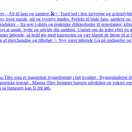
– Alt til fans og samlere 🎤✨ Træd ind i den farverige og actionfyldte
ers, hvor musik, stil og eventyr mødes. Perfekt til både fans, samlere
odukter – fra seje t-shirts og praktiske drikkedunke til notesbøger, k
ovt at samle, bytte og udvide din samling. Uanset om du leder efter en g
løbende, så hold øje med kategorien og vær blandt de første til at få 
alg af merchandise og tilbehør ✨ Nye varer løbende Gå på opdagelse og f
Tiles som er magnetisk byggelegetøj i høj kvalitet . Byggepladerne ble
etiske legetøj . Magna-Tiles fremmer barnets udvikling og vokser med b
å fantasien kan få frit løb.