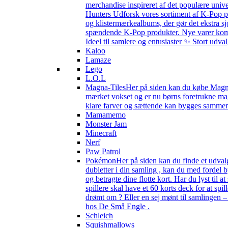
merchandise inspireret af det populære univ
Hunters Udforsk vores sortiment af K-Pop pr
og klistermærkealbums, der gør det ekstra sj
spændende K-Pop produkter. Nye varer kommer 
Ideel til samlere og entusiaster ✨ Stort udv
Kaloo
Lamaze
Lego
L.O.L
Magna-Tiles
Her på siden kan du købe Magna-
mærket vokset og er nu børns foretrukne magn
klare farver og sættende kan bygges sammen s
Mamamemo
Monster Jam
Minecraft
Nerf
Paw Patrol
Pokémon
Her på siden kan du finde et udval
dubletter i din samling , kan du med fordel
og betragte dine flotte kort. Har du lyst til
spillere skal have et 60 korts deck for at spi
drømt om ? Eller en sej mønt til samlingen 
hos De Små Engle .
Schleich
Squishmallows