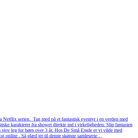
a Netflix serien. Tag med på et fantastisk eventyr i en verden med
iske karakterer fra showet direkte ind i virkeligheden. Slip fantasien
rs sjov leg for børn over 3 år. Hos De Små Engle er vi vilde med
g online . Så glæd jer til denne skønne samleserie .