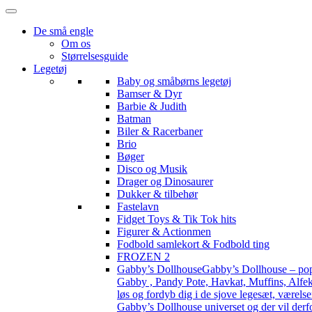
De små engle
Om os
Størrelsesguide
Legetøj
Baby og småbørns legetøj
Bamser & Dyr
Barbie & Judith
Batman
Biler & Racerbaner
Brio
Bøger
Disco og Musik
Drager og Dinosaurer
Dukker & tilbehør
Fastelavn
Fidget Toys & Tik Tok hits
Figurer & Actionmen
Fodbold samlekort & Fodbold ting
FROZEN 2
Gabby’s Dollhouse
Gabby’s Dollhouse – popu
Gabby , Pandy Pote, Havkat, Muffins, Alfekat
løs og fordyb dig i de sjove legesæt, værels
Gabby’s Dollhouse universet og der vil derf