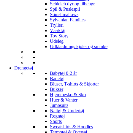
Schleich dyr og tilbehør
Spil & Puslespil
Squishmallows
Sylvanian Families
Trylleri
Værktøj
Toy Story
Udeleg
Udklædnings kjoler og sminke
Drengetøj
Babytøj 0-2 år
Badetøj
Bluser, T-shirts & Skjorter
Bukser
Hjemmesko & Sko
Huer & Vanter
Jumpsuits
Nattøj & Undertøj
Regntøj
Shorts
Sweatshirts & Hoodies
Termotøj & Overtøj