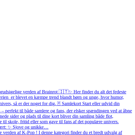
orudsigelige verden af Brainrot 🇮🇹✨ Her finder du alt det fedeste
 Serien er blevet en kæmpe trend blandt børn og unge, hvor humor,
ivers, så er der noget for dig. 🃏 Samlekort Start eller udvid din
– perfekt til både samlere og fans, der elsker spændingen ved at åbne
e sider og plads til dine kort bliver din samling både flot,
e til skole, fritid eller som gave til fans af det populære univers.
pulært: ✨ Sjove og unikke…
 verden af K-Pop ! I denne kategori finder du et bredt udvalg af