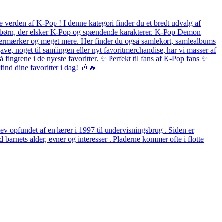
 verden af K-Pop ! I denne kategori finder du et bredt udvalg af
 og børn, der elsker K-Pop og spændende karakterer. K-Pop Demon
listermærker og meget mere. Her finder du også samlekort, samlealbums
ave, noget til samlingen eller nyt favoritmerchandise, har vi masser af
fingrene i de nyeste favoritter. ✨ Perfekt til fans af K-Pop fans ✨
ind dine favoritter i dag! 🎶🔥
v opfundet af en lærer i 1997 til undervisningsbrug . Siden er
arnets alder, evner og interesser . Pladerne kommer ofte i flotte