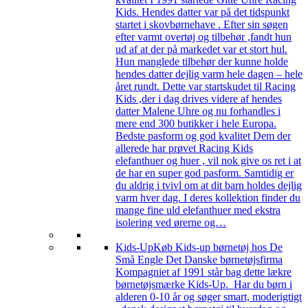
Kids. Hendes datter var på det tidspunkt
startet i skovbørnehave . Efter sin søgen
efter varmt overtøj og tilbehør ,fandt hun
ud af at der på markedet var et stort hul.
Hun manglede tilbehør der kunne holde
hendes datter dejlig varm hele dagen – hele
året rundt. Dette var startskudet til Racing
Kids ,der i dag drives videre af hendes
datter Malene Uhre og nu forhandles i
mere end 300 butikker i hele Europa.
Bedste pasform og god kvalitet Dem der
allerede har prøvet Racing Kids
elefanthuer og huer , vil nok give os ret i at
de har en super god pasform. Samtidig er
du aldrig i tvivl om at dit barn holdes dejlig
varm hver dag. I deres kollektion finder du
mange fine uld elefanthuer med ekstra
isolering ved ørerne og…
Kids-Up
Køb Kids-up børnetøj hos De
Små Engle Det Danske børnetøjsfirma
Kompagniet af 1991 står bag dette lækre
børnetøjsmærke Kids-Up. Har du børn i
alderen 0-10 år og søger smart, moderigtigt