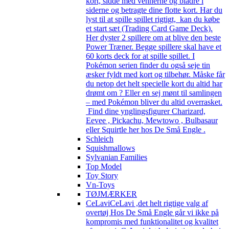
kort, sidde med vennerne og bladre i
siderne og betragte dine flotte kort. Har du
lyst til at spille spillet rigtigt, kan du købe
et start sæt (Trading Card Game Deck).
Her dyster 2 spillere om at blive den beste
Power Træner. Begge spillere skal have et
60 korts deck for at spille spillet. I
Pokémon serien finder du også seje tin
æsker fyldt med kort og tilbehør. Måske får
du netop det helt specielle kort du altid har
drømt om ? Eller en sej mønt til samlingen
– med Pokémon bliver du altid overrasket.
Find dine ynglingsfigurer Charizard,
Eevee , Pickachu, Mewtowo , Bulbasaur
eller Squirtle her hos De Små Engle .
Schleich
Squishmallows
Sylvanian Families
Top Model
Toy Story
Vn-Toys
TØJMÆRKER
CeLavi
CeLavi ,det helt rigtige valg af
overtøj Hos De Små Engle går vi ikke på
kompromis med funktionalitet og kvalitet