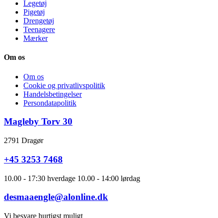
Legetøj
Pigetøj
Drengetøj
Teenagere
Mærker
Om os
Om os
Cookie og privatlivspolitik
Handelsbetingelser
Persondatapolitik
Magleby Torv 30
2791 Dragør
+45 3253 7468
10.00 - 17:30 hverdage 10.00 - 14:00 lørdag
desmaaengle@alonline.dk
Vi besvare hurtigst muligt