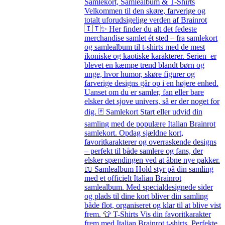
Samlekort, Samlealbum & T-Shirts
Velkommen til den skøre, farverige og
totalt uforudsigelige verden af Brainrot
🇮🇹✨ Her finder du alt det fedeste
merchandise samlet ét sted – fra samlekort
og samlealbum til t-shirts med de mest
ikoniske og kaotiske karakterer. Serien er
blevet en kæmpe trend blandt børn og
unge, hvor humor, skøre figurer og
farverige designs går op i en højere enhed.
Uanset om du er samler, fan eller bare
elsker det sjove univers, så er der noget for
dig. 🃏 Samlekort Start eller udvid din
samling med de populære Italian Brainrot
samlekort. Opdag sjældne kort,
favoritkarakterer og overraskende designs
– perfekt til både samlere og fans, der
elsker spændingen ved at åbne nye pakker.
📖 Samlealbum Hold styr på din samling
med et officielt Italian Brainrot
samlealbum. Med specialdesignede sider
og plads til dine kort bliver din samling
både flot, organiseret og klar til at blive vist
frem. 👕 T-Shirts Vis din favoritkarakter
frem med Italian Brainrot t-shirts. Perfekte