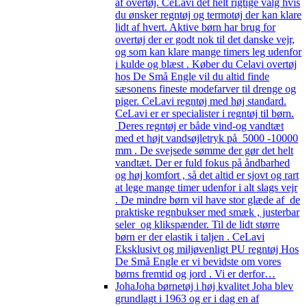
af overtøj. CeLavi det helt rigtige valg hvis
du ønsker regntøj og termotøj der kan klare
lidt af hvert. Aktive børn har brug for
overtøj der er godt nok til det danske vejr,
og som kan klare mange timers leg udenfor
i kulde og blæst . Køber du Celavi overtøj
hos De Små Engle vil du altid finde
sæsonens fineste modefarver til drenge og
piger. CeLavi regntøj med høj standard.
CeLavi er er specialister i regntøj til børn.
Deres regntøj er både vind-og vandtæt
med et højt vandsøjletryk på 5000 -10000
mm . De svejsede sømme der gør det helt
vandtæt. Der er fuld fokus på åndbarhed
og høj komfort , så det altid er sjovt og rart
at lege mange timer udenfor i alt slags vejr
. De mindre børn vil have stor glæde af de
praktiske regnbukser med smæk , justerbar
seler og klikspænder. Til de lidt større
børn er der elastik i taljen . CeLavi
Eksklusivt og miljøvenligt PU regntøj Hos
De Små Engle er vi bevidste om vores
børns fremtid og jord . Vi er derfor…
Joha
Joha børnetøj i høj kvalitet Joha blev
grundlagt i 1963 og er i dag en af