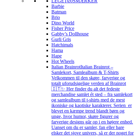
LEGETØJSMÆRKER
Barbie
Batman
Brio
Dino World
Fisher Price
Gabby’s Dollhouse
Gurli Gris
Hatchimals
Hama
Hape
Hot Wheels
Italian Brainrot
Italian Brainrot –
Samlekort, Samlealbum & T-Shirts
Velkommen til den skøre, farverige og
totalt uforudsigelige verden af Brainrot
🇮🇹✨ Her finder du alt det fedeste
merchandise samlet ét sted – fra samlekort
og samlealbum til t-shirts med de mest
ikoniske og kaotiske karakterer. Serien er
blevet en kæmpe trend blandt børn og
unge, hvor humor, skøre figurer og
farverige designs går op i en højere enhed.
Uanset om du er samler, fan eller bare
elsker det sjove univers, så er der noget for