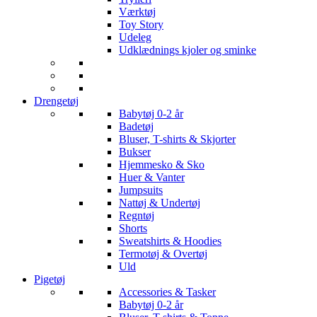
Værktøj
Toy Story
Udeleg
Udklædnings kjoler og sminke
Drengetøj
Babytøj 0-2 år
Badetøj
Bluser, T-shirts & Skjorter
Bukser
Hjemmesko & Sko
Huer & Vanter
Jumpsuits
Nattøj & Undertøj
Regntøj
Shorts
Sweatshirts & Hoodies
Termotøj & Overtøj
Uld
Pigetøj
Accessories & Tasker
Babytøj 0-2 år