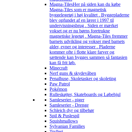
Magna-Tiles
Her på siden kan du købe
Magna-Tiles som er magnetisk
byggelegetøj i høj kvalitet . Byggepladerne
blev opfundet af en lærer i 1997 til
undervisningsbrug . Siden er mærket
vokset og er nu børns foretrukne
magnetiske legetøj . Magna-Tiles fremmer
barnets udvikling og vokser med barnets
alder, evner og interesser . Pladerne
kommer ofte i flotte klare farver og
sættende kan bygges sammen så fantasien
kan få frit løb.
Minecraft
Nerf guns & skydevåben
Penalhuse, Skoletasker og skoleting
Paw Patrol
Pokémon
Rulleskøjter, Skateboards og Løbehjul
Samleserier - piger
Samleserier - Drenge
Schleich dyr og tilbehør
Spil & Puslespil
Squishmallows
Sylvanian Families
Trylleri