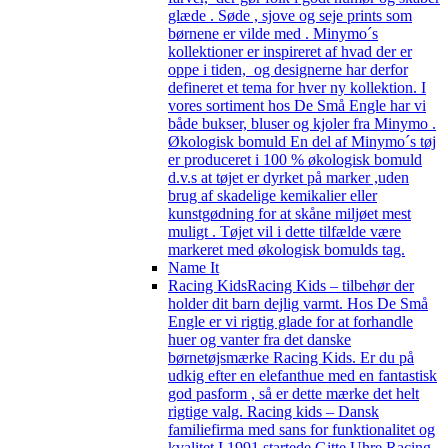
glæde . Søde , sjove og seje prints som
børnene er vilde med . Minymo´s
kollektioner er inspireret af hvad der er
oppe i tiden, og designerne har derfor
defineret et tema for hver ny kollektion. I
vores sortiment hos De Små Engle har vi
både bukser, bluser og kjoler fra Minymo .
Økologisk bomuld En del af Minymo´s tøj
er produceret i 100 % økologisk bomuld
d.v.s at tøjet er dyrket på marker ,uden
brug af skadelige kemikalier eller
kunstgødning for at skåne miljøet mest
muligt . Tøjet vil i dette tilfælde være
markeret med økologisk bomulds tag.
Name It
Racing Kids
Racing Kids – tilbehør der
holder dit barn dejlig varmt. Hos De Små
Engle er vi rigtig glade for at forhandle
huer og vanter fra det danske
børnetøjsmærke Racing Kids. Er du på
udkig efter en elefanthue med en fantastisk
god pasform , så er dette mærke det helt
rigtige valg. Racing kids – Dansk
familiefirma med sans for funktionalitet og
kvalitet I 1991 startede Gitte Uhre Racing