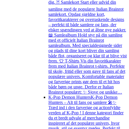
dig. 🃏 Samlekort Start eller udvid din
samling med de populære Italian Brainrot
samlekort. Opdag sjældne kort,
favoritkarakterer og overraskende designs
– perfekt til både samlere og fans, der
elsker spændingen ved at åbne nye pakker.
📖 Samlealbum Hold styr på din samling
med et officielt Italian Brainrot
samlealbum. Med specialdesignede sider
og plads til dine kort bliver din samling
både flot, organiseret og klar til at blive vist
frem. 👕 T-Shirts Vis din favoritkarakter
frem med Italian Brainrot t-shirts. Perfekte
til skole, fritid eller som gave til fans af det
populære univers. Komfortable materialer
og farverige prints gør dem til et hit hos
både børn og unge. Derfor er Italian
Brainrot populært: ✨ Sjove og unikke…
K-Pop Demon Hunters
K-Pop Demon
Hunters – Alt til fans og samlere 🎤✨
Træd ind i den farverige og actionfyldte
verden af K-Pop ! I denne kategori finder
du et bredt udvalg af merchandise
inspireret af det populære univers, hvor
musik, stil og eventyr mødes. Perfekt til