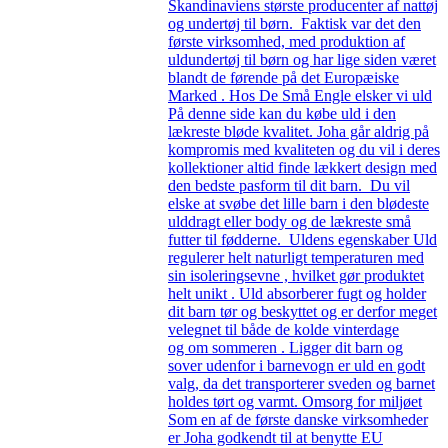
Skandinaviens største producenter af nattøj
og undertøj til børn. Faktisk var det den
første virksomhed, med produktion af
uldundertøj til børn og har lige siden været
blandt de førende på det Europæiske
Marked . Hos De Små Engle elsker vi uld
På denne side kan du købe uld i den
lækreste bløde kvalitet. Joha går aldrig på
kompromis med kvaliteten og du vil i deres
kollektioner altid finde lækkert design med
den bedste pasform til dit barn. Du vil
elske at svøbe det lille barn i den blødeste
ulddragt eller body og de lækreste små
futter til fødderne. Uldens egenskaber Uld
regulerer helt naturligt temperaturen med
sin isoleringsevne , hvilket gør produktet
helt unikt . Uld absorberer fugt og holder
dit barn tør og beskyttet og er derfor meget
velegnet til både de kolde vinterdage
og om sommeren . Ligger dit barn og
sover udenfor i barnevogn er uld en godt
valg, da det transporterer sveden og barnet
holdes tørt og varmt. Omsorg for miljøet
Som en af de første danske virksomheder
er Joha godkendt til at benytte EU