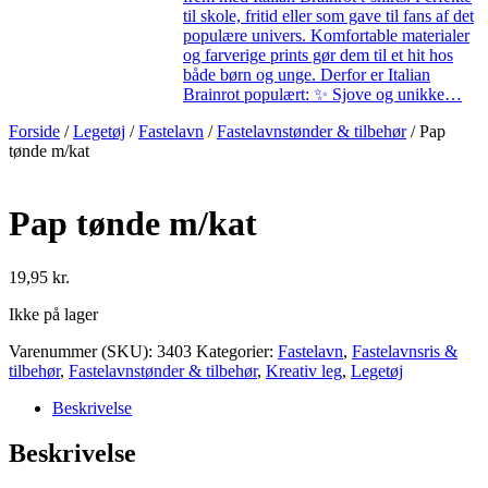
til skole, fritid eller som gave til fans af det
populære univers. Komfortable materialer
og farverige prints gør dem til et hit hos
både børn og unge. Derfor er Italian
Brainrot populært: ✨ Sjove og unikke…
Forside
/
Legetøj
/
Fastelavn
/
Fastelavnstønder & tilbehør
/ Pap
tønde m/kat
Pap tønde m/kat
19,95
kr.
Ikke på lager
Varenummer (SKU):
3403
Kategorier:
Fastelavn
,
Fastelavnsris &
tilbehør
,
Fastelavnstønder & tilbehør
,
Kreativ leg
,
Legetøj
Beskrivelse
Beskrivelse