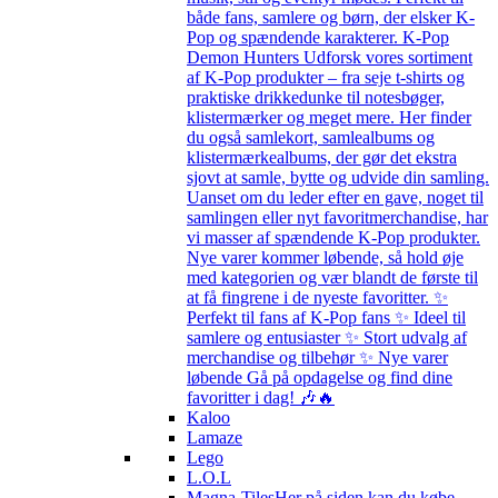
både fans, samlere og børn, der elsker K-
Pop og spændende karakterer. K-Pop
Demon Hunters Udforsk vores sortiment
af K-Pop produkter – fra seje t-shirts og
praktiske drikkedunke til notesbøger,
klistermærker og meget mere. Her finder
du også samlekort, samlealbums og
klistermærkealbums, der gør det ekstra
sjovt at samle, bytte og udvide din samling.
Uanset om du leder efter en gave, noget til
samlingen eller nyt favoritmerchandise, har
vi masser af spændende K-Pop produkter.
Nye varer kommer løbende, så hold øje
med kategorien og vær blandt de første til
at få fingrene i de nyeste favoritter. ✨
Perfekt til fans af K-Pop fans ✨ Ideel til
samlere og entusiaster ✨ Stort udvalg af
merchandise og tilbehør ✨ Nye varer
løbende Gå på opdagelse og find dine
favoritter i dag! 🎶🔥
Kaloo
Lamaze
Lego
L.O.L
Magna-Tiles
Her på siden kan du købe