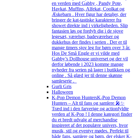
en verden med Gabby , Pandy Pote,
Havkat, Muffins, Alfekat, Coolkat og
Æskebarn . Hver figur har detaljer, der
bringer de kat-tastiske karakterer fra
showet direkte ind i virkeligheden. Slip
fantasien løs og fordyb dig i de sjove
legesæt, værelser, badeværelser og
dukkehus der findes i serien . Der er til
mange timers sjov leg for børn over 3 år.
Hos De Små Engle er vi vilde med
Gabby’s Dollhouse universet og der vil
derfor løbende i 2023 komme mange
nyheder fra serien på lager i butikken og
online . Så glæd jer til denne skønne
samleserie .
Gurli Gris
Halloween
K-Pop Demon Hunters
K-Pop Demon
Hunters – Alt til fans og samlere 🎤✨
Træd ind i den farverige og actionfyldte
verden af K-Pop ! I denne kategori finder
du et bredt udvalg af merchandise
inspireret af det populære univers, hvor
musik, stil og eventyr mødes. Perfekt til
både fans, samlere og børn, der elsker K-