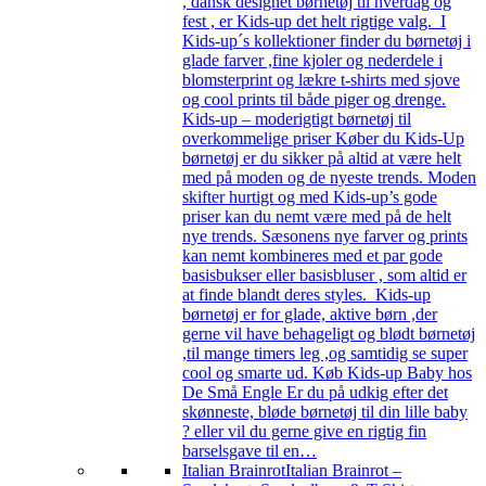
, dansk designet børnetøj til hverdag og
fest , er Kids-up det helt rigtige valg. I
Kids-up´s kollektioner finder du børnetøj i
glade farver ,fine kjoler og nederdele i
blomsterprint og lækre t-shirts med sjove
og cool prints til både piger og drenge.
Kids-up – moderigtigt børnetøj til
overkommelige priser Køber du Kids-Up
børnetøj er du sikker på altid at være helt
med på moden og de nyeste trends. Moden
skifter hurtigt og med Kids-up’s gode
priser kan du nemt være med på de helt
nye trends. Sæsonens nye farver og prints
kan nemt kombineres med et par gode
basisbukser eller basisbluser , som altid er
at finde blandt deres styles. Kids-up
børnetøj er for glade, aktive børn ,der
gerne vil have behageligt og blødt børnetøj
,til mange timers leg ,og samtidig se super
cool og smarte ud. Køb Kids-up Baby hos
De Små Engle Er du på udkig efter det
skønneste, bløde børnetøj til din lille baby
? eller vil du gerne give en rigtig fin
barselsgave til en…
Italian Brainrot
Italian Brainrot –