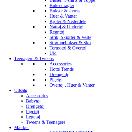
Bluser, T-shirts & Toppe
Buksedragter
Bukser & shorts
Huer & Vanter
Kjoler & Nederdele
Nattøj & Undertøj
Regntøj
Strik, Skjorter & Veste
Strømpebukser & Sko
Termotøj & Overtøj
Uld
Teenagere & Tweens
Accessories
Hotte Trends
Drengetøj
Pigetøj
Overtøj , Huer & Vanter
Udsalg
Accessories
Babytøj
Drengetøj
Pigetøj
Legetøj
Tweens & Teenagere
Mærker