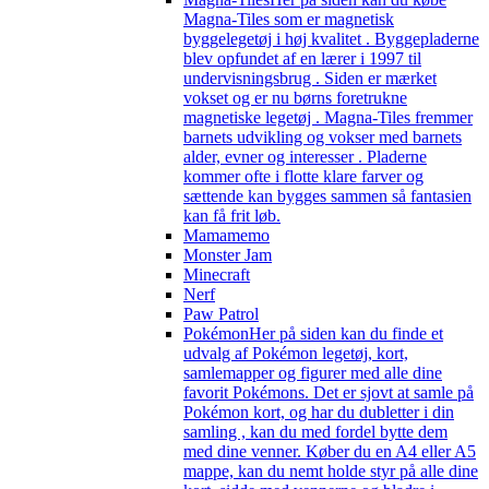
Magna-Tiles som er magnetisk
byggelegetøj i høj kvalitet . Byggepladerne
blev opfundet af en lærer i 1997 til
undervisningsbrug . Siden er mærket
vokset og er nu børns foretrukne
magnetiske legetøj . Magna-Tiles fremmer
barnets udvikling og vokser med barnets
alder, evner og interesser . Pladerne
kommer ofte i flotte klare farver og
sættende kan bygges sammen så fantasien
kan få frit løb.
Mamamemo
Monster Jam
Minecraft
Nerf
Paw Patrol
Pokémon
Her på siden kan du finde et
udvalg af Pokémon legetøj, kort,
samlemapper og figurer med alle dine
favorit Pokémons. Det er sjovt at samle på
Pokémon kort, og har du dubletter i din
samling , kan du med fordel bytte dem
med dine venner. Køber du en A4 eller A5
mappe, kan du nemt holde styr på alle dine