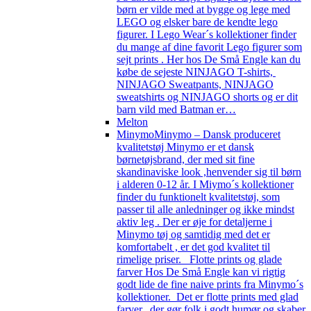
børn er vilde med at bygge og lege med
LEGO og elsker bare de kendte lego
figurer. I Lego Wear´s kollektioner finder
du mange af dine favorit Lego figurer som
sejt prints . Her hos De Små Engle kan du
købe de sejeste NINJAGO T-shirts,
NINJAGO Sweatpants, NINJAGO
sweatshirts og NINJAGO shorts og er dit
barn vild med Batman er…
Melton
Minymo
Minymo – Dansk produceret
kvalitetstøj Minymo er et dansk
børnetøjsbrand, der med sit fine
skandinaviske look ,henvender sig til børn
i alderen 0-12 år. I Miymo´s kollektioner
finder du funktionelt kvalitetstøj, som
passer til alle anledninger og ikke mindst
aktiv leg . Der er øje for detaljerne i
Minymo tøj og samtidig med det er
komfortabelt , er det god kvalitet til
rimelige priser. Flotte prints og glade
farver Hos De Små Engle kan vi rigtig
godt lide de fine naive prints fra Minymo´s
kollektioner. Det er flotte prints med glad
farver, der gør folk i godt humør og skaber