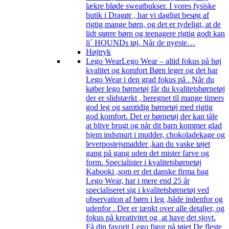
lækre bløde sweatbukser. I vores fysiske
butik i Dragør , har vi dagligt besøg af
rigtig mange børn, og det er tydeligt, at de
lidt større børn og teenagere rigtig godt kan
li´ HOUNDs tøj. Når de nyeste…
Højtryk
Lego Wear
Lego Wear – altid fokus på høj
kvalitet og komfort Børn leger og det har
Lego Wear i den grad fokus på . Når du
køber lego børnetøj får du kvalitetsbørnetøj
der er slidstærkt , beregnet til mange timers
god leg og samtidig børnetøj med rigtig
god komfort. Det er børnetøj der kan tåle
at blive brugt og når dit barn kommer glad
hjem indsmurt i mudder, chokoladekage og
leverpostejsmadder ,kan du vaske tøjet
gang på gang uden det mister farve og
form. Specialister i kvalitetsbørnetøj
Kabooki ,som er det danske firma bag
Lego Wear, har i mere end 25 år
specialiseret sig i kvalitetsbørnetøj ved
observation af børn i leg ,både indenfor og
udenfor . Der er tænkt over alle detaljer, og
fokus på kreativitet og at have det sjovt.
Få din favorit Lego figur på tøjet De fleste