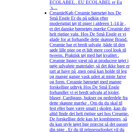
ECOLABEL . EU ECOLABEL er Eu
´s…
Creamie
Køb Creamie børnetøj hos De
Små Engle Er du på udkig efter
moderigtigt tøj til piger i alderen 1-14 år ,
er det danske børnetøjs mærke Creamie det
helt rigtige valg. Hos De Små Engle er vi
glade for at forhandle dette skønne Brand.
Creamie har et bredt udvalg ,både til den
søde lille pige og et lidt mere cool look til
tweens. Praktisk tøj med høj kvalitet .
Creamie ligger vægt på at producere tøjet i
nøje udvalgte materialer, så det ikke bare er
rart at have på ,men også kan holde til leg
og mange gange vask uden at miste farve
og form. Creamie børnetøj med mange
forskellige udtryk Hos De Små Engle
forhandler vi et bredt udvalg af kjoler,
bluser, Cardigans, bukser og nederdele fra
dette skønne mærke . Om du du skal til
fest eller bare være smart i skolen ,kan du
altid finde det helt rigtige sæt hos Creamie.
De forskellige dele kan let kombineres ,så
du kan style tøjet lige præcist så det passer
din pige . Er du til prinsesselooket vil du