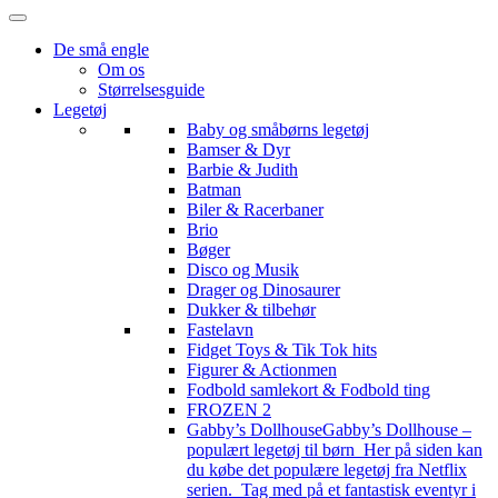
De små engle
Om os
Størrelsesguide
Legetøj
Baby og småbørns legetøj
Bamser & Dyr
Barbie & Judith
Batman
Biler & Racerbaner
Brio
Bøger
Disco og Musik
Drager og Dinosaurer
Dukker & tilbehør
Fastelavn
Fidget Toys & Tik Tok hits
Figurer & Actionmen
Fodbold samlekort & Fodbold ting
FROZEN 2
Gabby’s Dollhouse
Gabby’s Dollhouse –
populært legetøj til børn Her på siden kan
du købe det populære legetøj fra Netflix
serien. Tag med på et fantastisk eventyr i