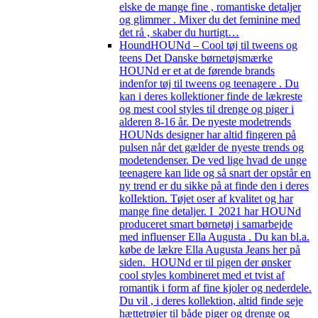
elske de mange fine , romantiske detaljer
og glimmer . Mixer du det feminine med
det rå , skaber du hurtigt…
Hound
HOUNd – Cool tøj til tweens og
teens Det Danske børnetøjsmærke
HOUNd er et at de førende brands
indenfor tøj til tweens og teenagere . Du
kan i deres kollektioner finde de lækreste
og mest cool styles til drenge og piger i
alderen 8-16 år. De nyeste modetrends
HOUNds designer har altid fingeren på
pulsen når det gælder de nyeste trends og
modetendenser. De ved lige hvad de unge
teenagere kan lide og så snart der opstår en
ny trend er du sikke på at finde den i deres
kolIektion. Tøjet oser af kvalitet og har
mange fine detaljer. I 2021 har HOUNd
produceret smart børnetøj i samarbejde
med influenser Ella Augusta . Du kan bl.a.
købe de lækre Ella Augusta Jeans her på
siden. HOUNd er til pigen der ønsker
cool styles kombineret med et tvist af
romantik i form af fine kjoler og nederdele.
Du vil , i deres kollektion, altid finde seje
hættetrøjer til både piger og drenge og