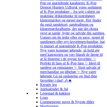
Pop og spændende karakterer. K-Pop
Demon Hunters Udforsk vores sortiment
af K-Pop produkter – fra seje t-shirts og
praktiske drikkedunke til notesbøger,
klistermærker og meget mere. Her finder
du også samlekort, samlealbums og
klistermærkealbums, der gør det ekstra
sjovt at samle, bytte og udvide din samling.
Uanset om du leder efter en gave, noget til
samlingen eller nyt favoritmerchandise, har
vi masser af spændende K-Pop produkter.
Nye varer kommer løbende, så hold øje
med kategorien og vær blandt de første til
at få fingrene i de nyeste favoritter. ✨
Perfekt til fans af K-Pop fans ✨ Ideel til
samlere og entusiaster ✨ Stort udvalg af
merchandise og tilbehør ✨ Nye varer
løbende Gå på opdagelse og find dine
favoritter i dag! 🎶🔥
Kreativ leg
Julekalender & Jul
Legemad & køkken
Lego
Lommepenge gaver & Nyeste diller
Magformers